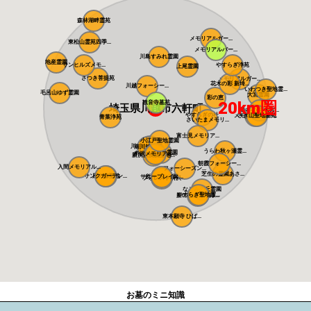
森林湖畔霊苑
メモリアルガー...
東松山霊苑四季...
メモリアルパー...
川島すみれ霊園
地産霊園
サンヒルズメモ...
やすらぎ浄苑
上尾霊園
さつき菩提苑
メモリアルガー...
花木の彩 新埼...
川越フォーシー...
いわつき聖地霊...
毛呂山ゆず霊園
大宮霊園
彩の恵
20km圏
観音寺墓苑
埼玉県川越市六軒町
染谷の里 大宮...
やすらぎの杜
メモリアルパー...
さぎ山聖地墓苑
青葉浄苑
さいたまメモリ...
富士見メモリア...
小江戸聖地霊園
川越さくら浄苑
南川越霊園
うらわ秋ヶ瀬霊...
ふじみ野霊園
メモリアルパー...
所沢メモリアル...
新所沢友愛聖地...
朝霞フォーシー...
入間メモリアル...
フォーシーズン...
芝生の霊園あさ...
サンクガーデン...
風の森聖地
サニープレイス...
所沢聖地霊園
フォレスト所沢
なごみの丘霊園
やすらぎ聖地霊...
新の丘さくら浄...
東本願寺 ひば...
お墓のミニ知識