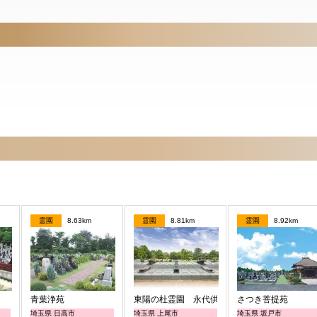
霊園
8.63km
霊園
8.81km
霊園
8.92km
青葉浄苑
東陽の杜霊園 永代供養付墓【沙羅－SARA－
さつき菩提苑
埼玉県 日高市
埼玉県 上尾市
埼玉県 坂戸市