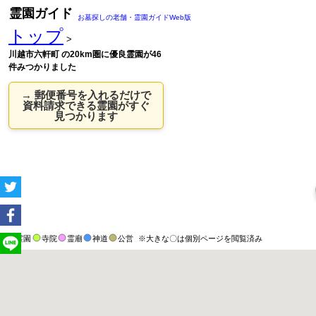
霊園ガイド
お墓探しの老舗・霊園ガイドWeb版
トップ
>
川越市六軒町 の20km圏に優良霊園が46
件みつかりました
→ 郵便番号を入れるだけで
資料請求できる霊園がすぐ
見つかります
霊園
寺院
霊廟
神道
公営
※大きな〇は個別ページを閲覧済み