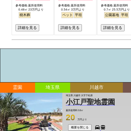
参考価格:墓所使用料
参考価格:墓所使用料
参考価格:墓所使用料
0.48㎡ 23万円より
0.54㎡ 3万円より
0.7㎡ 25.5万円より
樹木葬
ペット
平坦
公園墓地
平坦
詳細を見る
詳細を見る
詳細を見る
霊園
埼玉県
川越市
埼玉県 川越市 大字下松原
小江戸聖地霊園
墓所使用料
0.6㎡
20
万円より
概要を閉じる