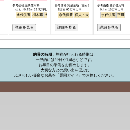
参考価格:墓所使用料
参考価格:完成墓地（墓石代含）永代供養付き夫婦タイプ
参考価格:墓所使用料
ゆとり0.75㎡ 22.5万円より
1区画 65万円より
0.4㎡ 10万円より
永代供養
樹木葬
ガーデニング
永代供養
バリアフリー
個人・夫婦
テラス
平坦
永代供養
平坦
詳細を見る
詳細を見る
詳細を見る
お墓のミニ知識
納骨の時期
：埋葬が行われる時期は、

一般的には49日や1周忌などです。

お早目の準備をお薦めします。

大切な方との想い出を偲ぶに

ふさわしい優良なお墓を「霊園ガイド」でお探しください。