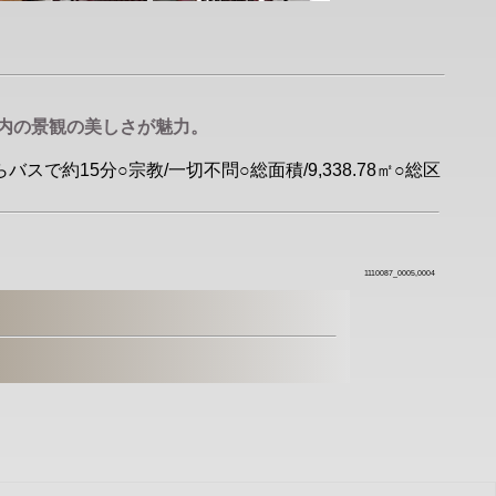
内の景観の美しさが魅力。
で約15分○宗教/一切不問○総面積/9,338.78㎡○総区
1110087_0005,0004