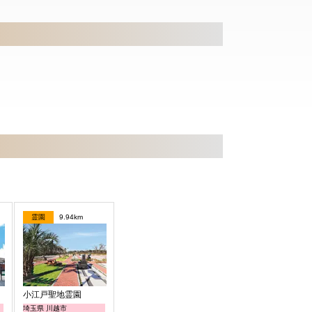
霊園
9.94km
】
小江戸聖地霊園
埼玉県 川越市