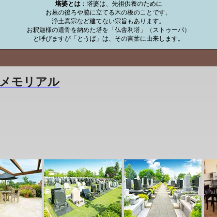
塔婆とは
：塔婆は、先祖供養のために

お墓の後ろや脇に立てる木の板のことです。

浄土真宗など建てない宗旨もあります。

お釈迦様の遺骨を納めた塔を「仏舎利塔」（ストゥーパ）

と呼びますが「とうば」は、その言葉に由来します。
メモリアル