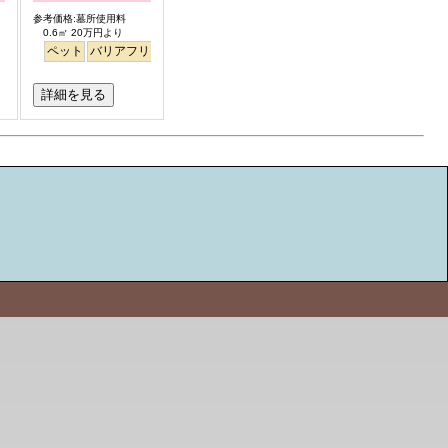
参考価格:墓所使用料
0.6㎡ 20万円より
ペット
バリアフリー
詳細を見る