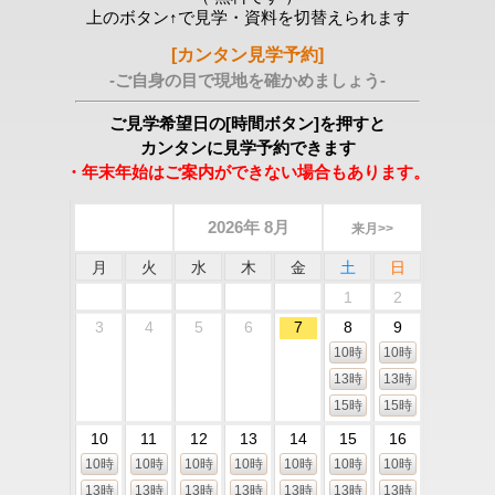
上のボタン↑で見学・資料を切替えられます
[カンタン見学予約]
-ご自身の目で現地を確かめましょう-
ご見学希望日の[時間ボタン]を押すと
カンタンに見学予約できます
・年末年始はご案内ができない場合もあります。
2026年 8月
来月>>
月
火
水
木
金
土
日
1
2
3
4
5
6
7
8
9
10時
10時
13時
13時
15時
15時
10
11
12
13
14
15
16
10時
10時
10時
10時
10時
10時
10時
13時
13時
13時
13時
13時
13時
13時