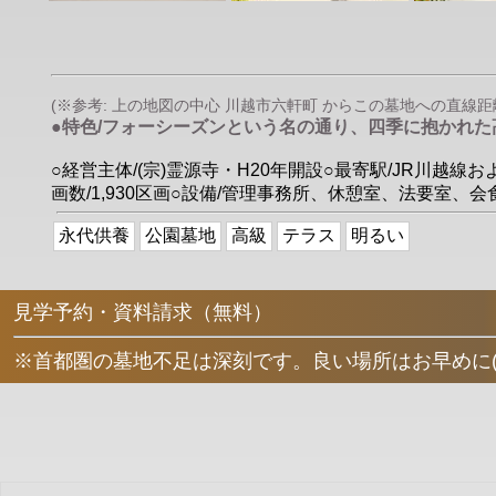
(※参考: 上の地図の中心 川越市六軒町 からこの墓地への直線距離は 
●特色/フォーシーズンという名の通り、四季に抱かれ
○経営主体/(宗)霊源寺・H20年開設○最寄駅/JR川越線
画数/1,930区画○設備/管理事務所、休憩室、法要室、
永代供養
公園墓地
高級
テラス
明るい
見学予約・資料請求（無料）
※首都圏の墓地不足は深刻です。良い場所はお早めに