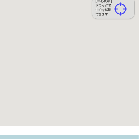
[ 中心表示 ]
ドラッグで
中心を移動
できます