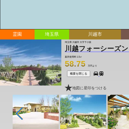
霊園
埼玉県
川越市
埼玉県 川越市 大字下小坂
川越フォーシーズン
墓所使用料
1.5㎡
58.75
万円より
概要を閉じる
地図に星印をつける