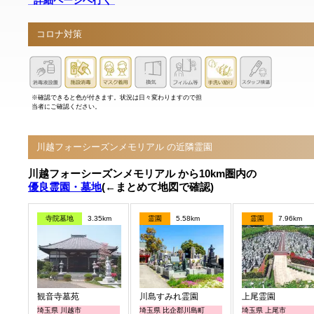
コロナ対策
※確認できると色が付きます。状況は日々変わりますので担
当者にご確認ください。
川越フォーシーズンメモリアル の近隣霊園
川越フォーシーズンメモリアル から10km圏内の
優良霊園・墓地
(←まとめて地図で確認)
寺院墓地
3.35km
霊園
5.58km
霊園
7.96km
観音寺墓苑
川島すみれ霊園
上尾霊園
埼玉県 川越市
埼玉県 比企郡川島町
埼玉県 上尾市