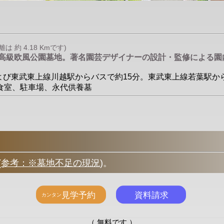
約 4.18 Kmです)
た高級欧風公園墓地。著名園芸デザイナーの設計・監修による園
および東武東上線川越駅からバスで約15分。東武東上線若葉駅からバス
会食室、駐車場、永代供養墓
(
参考：※墓地不足の現況
)
。
（ 無料です ）