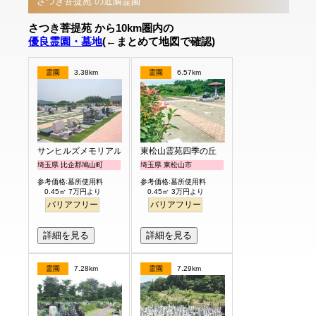
さつき菩提苑 の近隣霊園
さつき菩提苑 から10km圏内の
優良霊園・墓地
(←まとめて地図で確認)
霊園
3.38km
霊園
6.57km
サンヒルズメモリアルガーデン
東松山霊苑四季の丘
埼玉県 比企郡鳩山町
埼玉県 東松山市
参考価格:墓所使用料
参考価格:墓所使用料
0.45㎡ 7万円より
0.45㎡ 3万円より
バリアフリー
バリアフリー
詳細を見る
詳細を見る
霊園
7.28km
霊園
7.29km