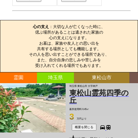
お墓のエピソード
心の支え
：大切な人が亡くなった時に、

偲ぶ場所があることは遺された家族の

心の支えになります。

お墓は、家族や友人との思い出を

共有する場所としても機能します。

その人を思い出すことができる場所であり、

また、自分自身の悲しみや苦しみを

受け入れてくれる場所でもあります。
霊園
埼玉県
東松山市
埼玉県 東松山市 大字神戸
東松山霊苑四季の
丘
墓所使用料
0.45㎡
3
万円より
概要を閉じる