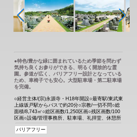
●特色/豊かな緑に囲まれているため季節を問わず
気持ち良くお参りができる、明るく開放的な霊
園。参道が広く、バリアフリー設計となっている
ため、車椅子でも安心。大型駐車場・第二駐車場
を完備。
○経営主体/(宗)永源寺・H18年開設○最寄駅/東武東
上線坂戸駅からバスで約20分○宗教/一切不問○総
面積/8,743㎡○総区画数/1,250区画○残区画数/100
区画○設備/管理事務所、駐車場、礼拝堂、休憩所
バリアフリー