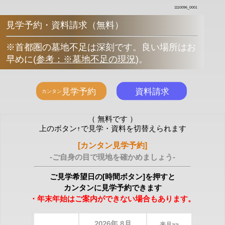
1110096_0001
見学予約・資料請求（無料）
※首都圏の墓地不足は深刻です。良い場所はお
早めに
(
参考：※墓地不足の現況
)
。
（ 無料です ）
上のボタン↑で見学・資料を切替えられます
[カンタン見学予約]
-ご自身の目で現地を確かめましょう-
ご見学希望日の[時間ボタン]を押すと
カンタンに見学予約できます
・年末年始はご案内ができない場合もあります。
2026年 8月
来月>>