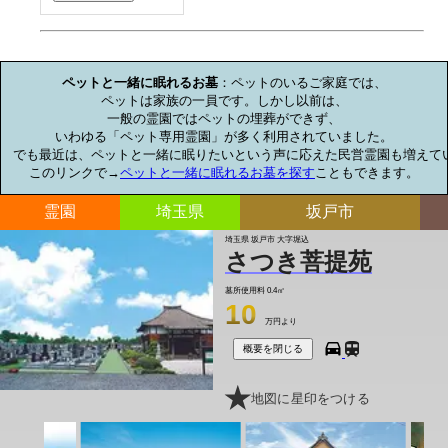
お墓のミニ知識
ペットと一緒に眠れるお墓
：ペットのいるご家庭では、

ペットは家族の一員です。しかし以前は、

一般の霊園ではペットの埋葬ができず、

いわゆる「ペット専用霊園」が多く利用されていました。

でも最近は、ペットと一緒に眠りたいという声に応えた民営霊園も増えてい
このリンクで→
ペットと一緒に眠れるお墓を探す
こともできます。
霊園
埼玉県
坂戸市
埼玉県 坂戸市 大字堀込
さつき菩提苑
墓所使用料
0.4㎡
10
万円より
概要を閉じる
地図に星印をつける