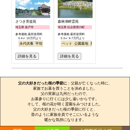
さつき菩提苑
森林湖畔霊苑
埼玉県 坂戸市
埼玉県 比企郡滑川町
参考価格:墓所使用料
参考価格:墓所使用料
0.4㎡ 10万円より
0.3㎡ 9.7万円より
永代供養
平坦
ペット
公園墓地
見晴らし・眺望
詳細を見る
詳細を見る
お墓のエピソード
父の大好きだった桜の季節に
：父親が亡くなった時に、

家族でお墓を買うことを決めました。

父の実家は九州だったので、

お墓参りに行くには少し遠いからです。

そして、桜の花が咲く霊園をみつけました。

父の大好きだった桜の季節に行くと、

昔のように家族全員でそこにいるような

暖かな気持になります。