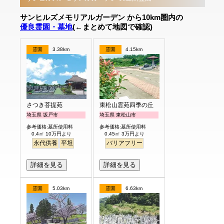
サンヒルズメモリアルガーデン から10km圏内の
優良霊園・墓地
(←まとめて地図で確認)
霊園
3.38km
霊園
4.15km
さつき菩提苑
東松山霊苑四季の丘
埼玉県 坂戸市
埼玉県 東松山市
参考価格:墓所使用料
参考価格:墓所使用料
0.4㎡ 10万円より
0.45㎡ 3万円より
永代供養
平坦
バリアフリー
詳細を見る
詳細を見る
霊園
5.03km
霊園
6.63km