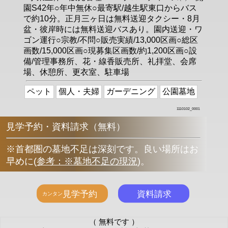
園S42年○年中無休○最寄駅/越生駅東口からバス
で約10分。正月三ヶ日は無料送迎タクシー・8月
盆・彼岸時には無料送迎バスあり。園内送迎・ワ
ゴン運行○宗教/不問○販売実績/13,000区画○総区
画数/15,000区画○現募集区画数/約1,200区画○設
備/管理事務所、花・線香販売所、礼拝堂、会席
場、休憩所、更衣室、駐車場
ペット
個人・夫婦
ガーデニング
公園墓地
1110102_0001
見学予約・資料請求（無料）
※首都圏の墓地不足は深刻です。良い場所はお
早めに
(
参考：※墓地不足の現況
)
。
（ 無料です ）