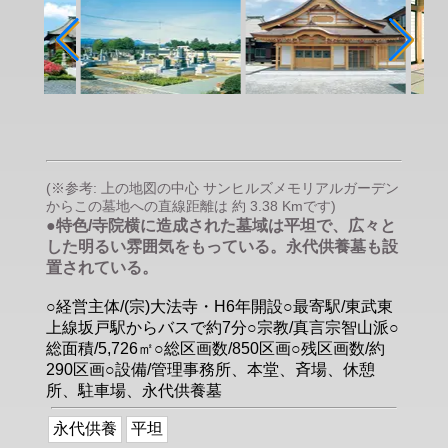
(※参考: 上の地図の中心 サンヒルズメモリアルガーデン
からこの墓地への直線距離は 約 3.38 Kmです)
●特色/寺院横に造成された墓域は平坦で、広々と
した明るい雰囲気をもっている。永代供養墓も設
置されている。
○経営主体/(宗)大法寺・H6年開設○最寄駅/東武東
上線坂戸駅からバスで約7分○宗教/真言宗智山派○
総面積/5,726㎡○総区画数/850区画○残区画数/約
290区画○設備/管理事務所、本堂、斉場、休憩
所、駐車場、永代供養墓
永代供養
平坦