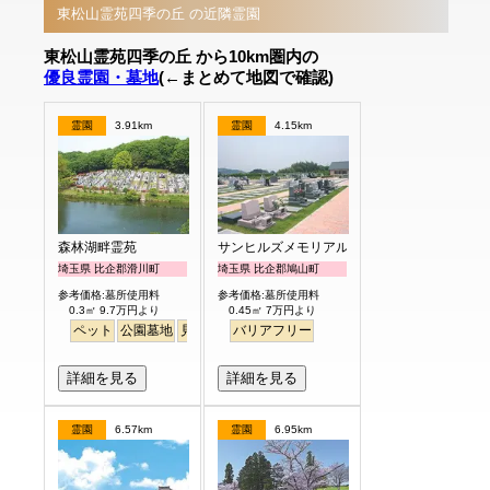
東松山霊苑四季の丘 の近隣霊園
東松山霊苑四季の丘 から10km圏内の
優良霊園・墓地
(←まとめて地図で確認)
霊園
3.91km
霊園
4.15km
森林湖畔霊苑
サンヒルズメモリアルガーデン
埼玉県 比企郡滑川町
埼玉県 比企郡鳩山町
参考価格:墓所使用料
参考価格:墓所使用料
0.3㎡ 9.7万円より
0.45㎡ 7万円より
ペット
公園墓地
見晴らし・眺望
バリアフリー
詳細を見る
詳細を見る
霊園
6.57km
霊園
6.95km