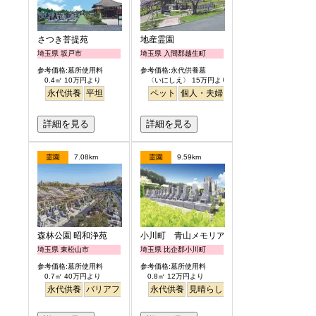
さつき菩提苑
地産霊園
埼玉県 坂戸市
埼玉県 入間郡越生町
参考価格:墓所使用料
参考価格:永代供養墓
0.4㎡ 10万円より
〈いにしえ〉 15万円より
永代供養
平坦
ペット
個人・夫婦
ガーデニング
公園墓
詳細を見る
詳細を見る
霊園
7.08km
霊園
9.59km
森林公園 昭和浄苑
小川町 青山メモリアルパーク
埼玉県 東松山市
埼玉県 比企郡小川町
参考価格:墓所使用料
参考価格:墓所使用料
0.7㎡ 40万円より
0.8㎡ 12万円より
永代供養
バリアフリー
永代供養
見晴らし・眺望