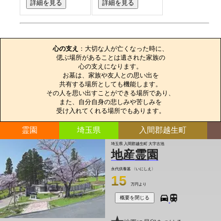
詳細を見る
詳細を見る
お墓のエピソード
心の支え
：大切な人が亡くなった時に、

偲ぶ場所があることは遺された家族の

心の支えになります。

お墓は、家族や友人との思い出を

共有する場所としても機能します。

その人を思い出すことができる場所であり、

また、自分自身の悲しみや苦しみを

受け入れてくれる場所でもあります。
霊園
埼玉県
入間郡越生町
埼玉県 入間郡越生町 大字古池
地産霊園
永代供養墓
〈いにしえ〉
15
万円より
概要を閉じる