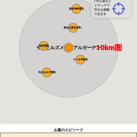
[ 中心表示 ]
ドラッグで
森林湖畔霊苑
中心を移動
できます
東松山霊苑四季...
10km圏
地産霊園
サンヒルズメモリアルガーデン
さつき菩提苑
毛呂山ゆず霊園
お墓のエピソード