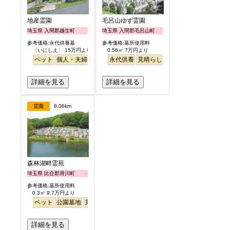
地産霊園
毛呂山ゆず霊園
埼玉県 入間郡越生町
埼玉県 入間郡毛呂山町
参考価格:永代供養墓
参考価格:墓所使用料
〈いにしえ〉 15万円より
0.56㎡ 7万円より
ペット
個人・夫婦
ガーデニング
永代供養
公園墓地
見晴らし・眺望
詳細を見る
詳細を見る
霊園
8.06km
森林湖畔霊苑
埼玉県 比企郡滑川町
参考価格:墓所使用料
0.3㎡ 9.7万円より
ペット
公園墓地
見晴らし・眺望
詳細を見る