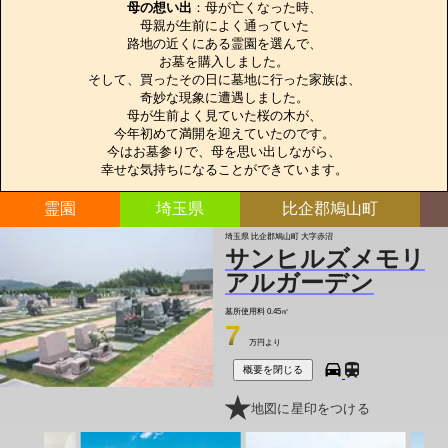
母の想い出
：母が亡くなった時、

母親が生前によく通っていた

路地の近くにある霊園を選んで、

お墓を購入しました。

そして、買ったその日に墓地に行った家族は、

奇妙な現象に遭遇しました。

母が生前よく見ていた桜の木が、

今年初めて満開を迎えていたのです。

今はお墓参りで、母を思い出しながら、

幸せな気持ちになることができています。
霊園
埼玉県
比企郡鳩山町
埼玉県 比企郡鳩山町 大字赤沼
サンヒルズメモリ
アルガーデン
墓所使用料
0.45㎡
7
万円より
概要を閉じる
地図に星印をつける