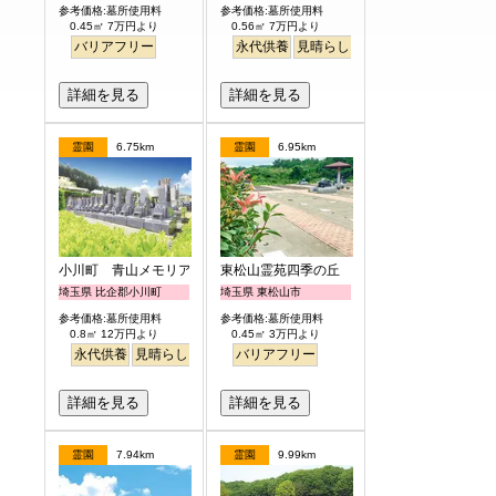
参考価格:墓所使用料
参考価格:墓所使用料
0.45㎡ 7万円より
0.56㎡ 7万円より
バリアフリー
永代供養
見晴らし・眺望
詳細を見る
詳細を見る
霊園
6.75km
霊園
6.95km
小川町 青山メモリアルパーク
東松山霊苑四季の丘
埼玉県 比企郡小川町
埼玉県 東松山市
参考価格:墓所使用料
参考価格:墓所使用料
0.8㎡ 12万円より
0.45㎡ 3万円より
永代供養
見晴らし・眺望
バリアフリー
詳細を見る
詳細を見る
霊園
7.94km
霊園
9.99km