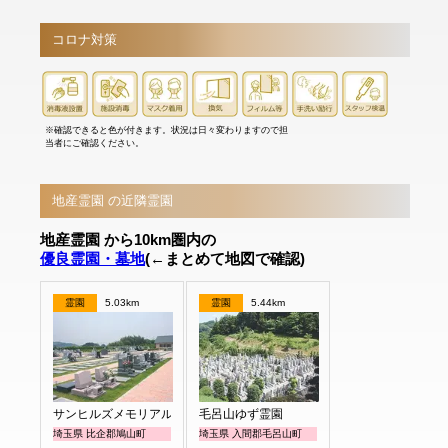
コロナ対策
※確認できると色が付きます。状況は日々変わりますので担
当者にご確認ください。
地産霊園 の近隣霊園
地産霊園 から10km圏内の
優良霊園・墓地
(←まとめて地図で確認)
霊園
5.03km
霊園
5.44km
サンヒルズメモリアルガーデン
毛呂山ゆず霊園
埼玉県 比企郡鳩山町
埼玉県 入間郡毛呂山町