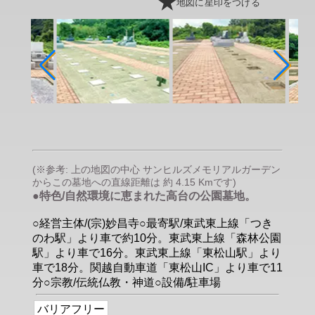
地図に星印をつける
(※参考: 上の地図の中心 サンヒルズメモリアルガーデン
からこの墓地への直線距離は 約 4.15 Kmです)
●特色/自然環境に恵まれた高台の公園墓地。
○経営主体/(宗)妙昌寺○最寄駅/東武東上線「つき
のわ駅」より車で約10分。東武東上線「森林公園
駅」より車で16分。東武東上線「東松山駅」より
車で18分。関越自動車道「東松山IC」より車で11
分○宗教/伝統仏教・神道○設備/駐車場
バリアフリー