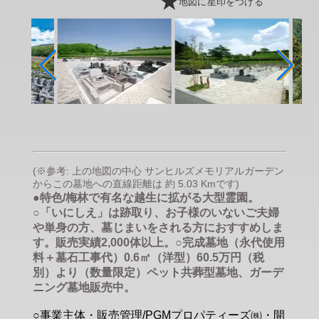
地図に星印をつける
(※参考: 上の地図の中心 サンヒルズメモリアルガーデン
からこの墓地への直線距離は 約 5.03 Kmです)
●特色/梅林で有名な越生に拡がる大型霊園。
○「いにしえ」は跡取り、お子様のいないご夫婦
や単身の方、墓じまいをされる方におすすめしま
す。販売実績2,000体以上。○完成墓地（永代使用
料＋墓石工事代）0.6㎡（洋型）60.5万円（税
別）より（数量限定）ペット共葬型墓地、ガーデ
ニング墓地販売中。
○事業主体・販売管理/PGMプロパティーズ㈱・開