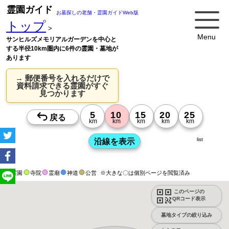
霊園ガイド
お墓探しの老舗・霊園ガイドWeb版
トップ
>
Menu
サンヒルズメモリアルガーデンを中心と
する半径10km圏内に6件の霊園・墓地が
あります
→ 郵便番号を入れるだけで
資料請求できる霊園がすぐ
見つかります
list
霊園
寺院
霊廟
神道
公営
※大きな〇は個別ページを閲覧済み
このページの
QRコード表示
墓地タイプの絞り込み