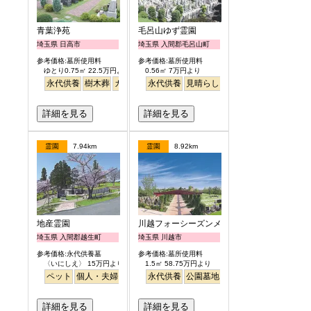
青葉浄苑
毛呂山ゆず霊園
埼玉県 日高市
埼玉県 入間郡毛呂山町
参考価格:墓所使用料
参考価格:墓所使用料
ゆとり0.75㎡ 22.5万円より
0.56㎡ 7万円より
永代供養
樹木葬
ガーデニング
永代供養
バリアフリー
見晴らし・眺望
テラス
詳細を見る
詳細を見る
霊園
7.94km
霊園
8.92km
地産霊園
川越フォーシーズンメモリアル
埼玉県 入間郡越生町
埼玉県 川越市
参考価格:永代供養墓
参考価格:墓所使用料
〈いにしえ〉 15万円より
1.5㎡ 58.75万円より
ペット
個人・夫婦
ガーデニング
永代供養
公園墓地
公園墓地
高級
テラス
明るい
詳細を見る
詳細を見る