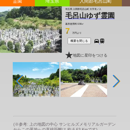
霊園
埼玉県
入間郡毛呂山町
埼玉県 入間郡毛呂山町 大字滝ノ入
毛呂山ゆず霊園
墓所使用料
0.56㎡
7
万円より
概要を閉じる
地図に星印をつける
(※参考: 上の地図の中心 サンヒルズメモリアルガーデン
からこの墓地への直線距離は 約 6.63 Kmです)