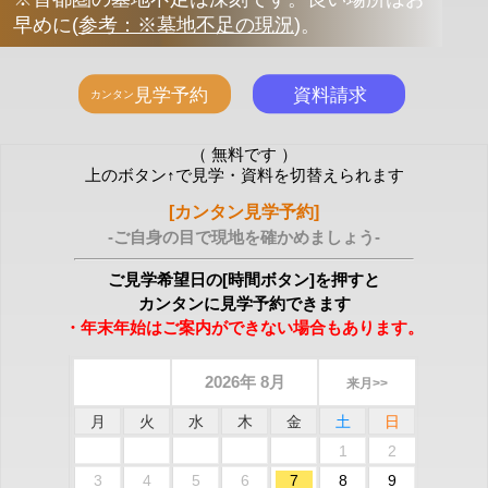
早めに
(
参考：※墓地不足の現況
)
。
（ 無料です ）
上のボタン↑で見学・資料を切替えられます
[カンタン見学予約]
-ご自身の目で現地を確かめましょう-
ご見学希望日の[時間ボタン]を押すと
カンタンに見学予約できます
・年末年始はご案内ができない場合もあります。
2026年 8月
来月>>
月
火
水
木
金
土
日
1
2
3
4
5
6
7
8
9