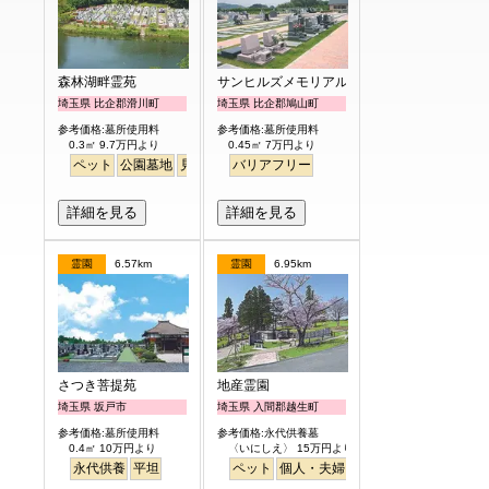
森林湖畔霊苑
サンヒルズメモリアルガーデン
埼玉県 比企郡滑川町
埼玉県 比企郡鳩山町
参考価格:墓所使用料
参考価格:墓所使用料
0.3㎡ 9.7万円より
0.45㎡ 7万円より
ペット
公園墓地
見晴らし・眺望
バリアフリー
詳細を見る
詳細を見る
霊園
6.57km
霊園
6.95km
さつき菩提苑
地産霊園
埼玉県 坂戸市
埼玉県 入間郡越生町
参考価格:墓所使用料
参考価格:永代供養墓
0.4㎡ 10万円より
〈いにしえ〉 15万円より
永代供養
平坦
ペット
個人・夫婦
ガーデニング
公園墓