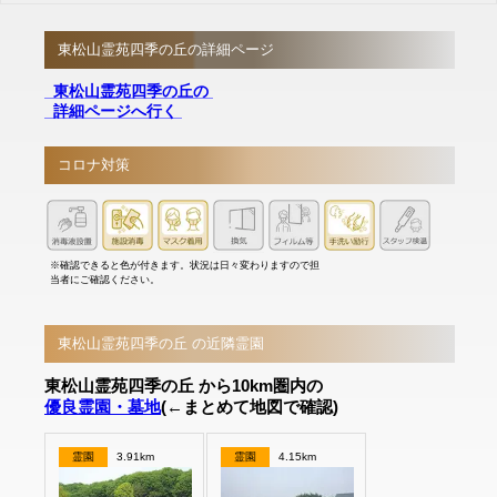
東松山霊苑四季の丘の詳細ページ
東松山霊苑四季の丘の
詳細ページへ行く
コロナ対策
※確認できると色が付きます。状況は日々変わりますので担
当者にご確認ください。
東松山霊苑四季の丘 の近隣霊園
東松山霊苑四季の丘 から10km圏内の
優良霊園・墓地
(←まとめて地図で確認)
霊園
3.91km
霊園
4.15km