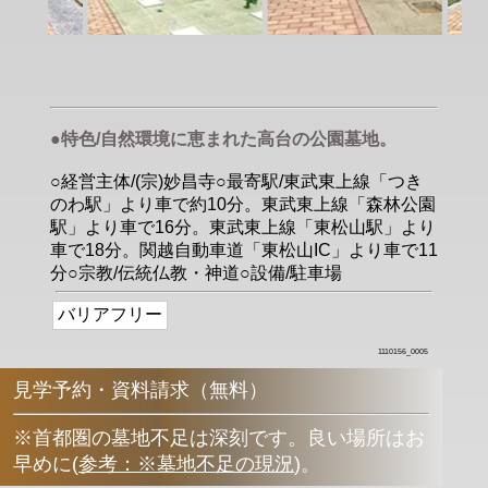
●特色/自然環境に恵まれた高台の公園墓地。
○経営主体/(宗)妙昌寺○最寄駅/東武東上線「つき
のわ駅」より車で約10分。東武東上線「森林公園
駅」より車で16分。東武東上線「東松山駅」より
車で18分。関越自動車道「東松山IC」より車で11
分○宗教/伝統仏教・神道○設備/駐車場
バリアフリー
1110156_0005
見学予約・資料請求（無料）
※首都圏の墓地不足は深刻です。良い場所はお
早めに
(
参考：※墓地不足の現況
)
。