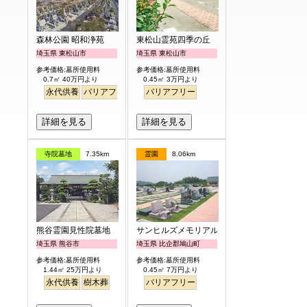
森林公園 昭和浄苑
東松山霊苑四季の丘
埼玉県 東松山市
埼玉県 東松山市
参考価格:墓所使用料
参考価格:墓所使用料
0.7㎡ 40万円より
0.45㎡ 3万円より
永代供養
バリアフリー
バリアフリー
詳細を見る
詳細を見る
寺院墓地
7.35km
霊園
8.06km
熊谷霊園見性院墓地
サンヒルズメモリアルガーデン
埼玉県 熊谷市
埼玉県 比企郡鳩山町
参考価格:墓所使用料
参考価格:墓所使用料
1.44㎡ 25万円より
0.45㎡ 7万円より
永代供養
樹木葬
バリアフリー