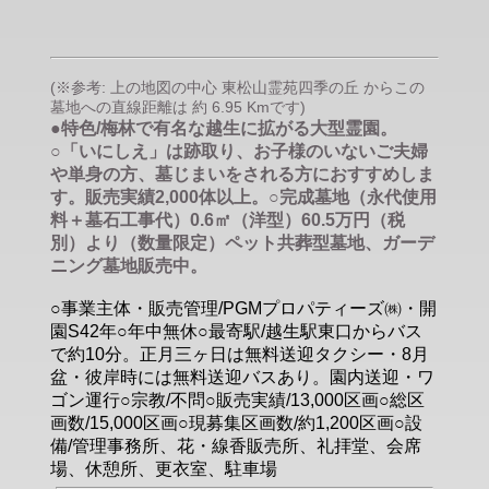
(※参考: 上の地図の中心 東松山霊苑四季の丘 からこの
墓地への直線距離は 約 6.95 Kmです)
●特色/梅林で有名な越生に拡がる大型霊園。
○「いにしえ」は跡取り、お子様のいないご夫婦
や単身の方、墓じまいをされる方におすすめしま
す。販売実績2,000体以上。○完成墓地（永代使用
料＋墓石工事代）0.6㎡（洋型）60.5万円（税
別）より（数量限定）ペット共葬型墓地、ガーデ
ニング墓地販売中。
○事業主体・販売管理/PGMプロパティーズ㈱・開
園S42年○年中無休○最寄駅/越生駅東口からバス
で約10分。正月三ヶ日は無料送迎タクシー・8月
盆・彼岸時には無料送迎バスあり。園内送迎・ワ
ゴン運行○宗教/不問○販売実績/13,000区画○総区
画数/15,000区画○現募集区画数/約1,200区画○設
備/管理事務所、花・線香販売所、礼拝堂、会席
場、休憩所、更衣室、駐車場