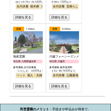
ゆとり0.75㎡ 22.5万円より
0.56㎡ 7万円より
永代供養
樹木葬
ガーデニング
永代供養
バリアフリー
見晴らし・眺望
テラス
詳細を見る
詳細を見る
霊園
7.94km
霊園
8.92km
地産霊園
川越フォーシーズンメモリアル
埼玉県 入間郡越生町
埼玉県 川越市
参考価格:永代供養墓
参考価格:墓所使用料
〈いにしえ〉 15万円より
1.5㎡ 58.75万円より
ペット
個人・夫婦
ガーデニング
永代供養
公園墓地
公園墓地
高級
テラス
明るい
詳細を見る
詳細を見る
お墓のミニ知識
民営霊園のメリット
：手続きや申込みが簡単で、
