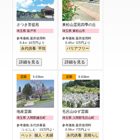
さつき菩提苑
東松山霊苑四季の丘
埼玉県 坂戸市
埼玉県 東松山市
参考価格:墓所使用料
参考価格:墓所使用料
0.4㎡ 10万円より
0.45㎡ 3万円より
永代供養
平坦
バリアフリー
詳細を見る
詳細を見る
霊園
5.03km
霊園
6.63km
地産霊園
毛呂山ゆず霊園
埼玉県 入間郡越生町
埼玉県 入間郡毛呂山町
参考価格:永代供養墓
参考価格:墓所使用料
〈いにしえ〉 15万円より
0.56㎡ 7万円より
ペット
個人・夫婦
ガーデニング
永代供養
公園墓地
見晴らし・眺望