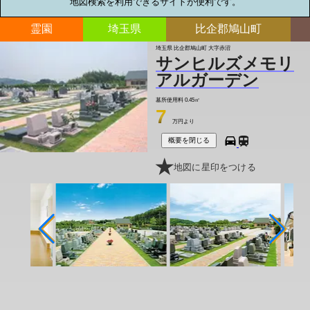
地図検索を利用できるサイトが便利です。
霊園
埼玉県
比企郡鳩山町
埼玉県 比企郡鳩山町 大字赤沼
サンヒルズメモリ
アルガーデン
墓所使用料
0.45㎡
7
万円より
概要を閉じる
地図に星印をつける