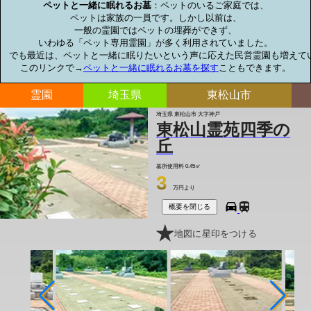
ペットと一緒に眠れるお墓
：ペットのいるご家庭では、

ペットは家族の一員です。しかし以前は、

一般の霊園ではペットの埋葬ができず、

いわゆる「ペット専用霊園」が多く利用されていました。

でも最近は、ペットと一緒に眠りたいという声に応えた民営霊園も増えてい
このリンクで→
ペットと一緒に眠れるお墓を探す
こともできます。
霊園
埼玉県
東松山市
埼玉県 東松山市 大字神戸
東松山霊苑四季の
丘
墓所使用料
0.45㎡
3
万円より
概要を閉じる
地図に星印をつける