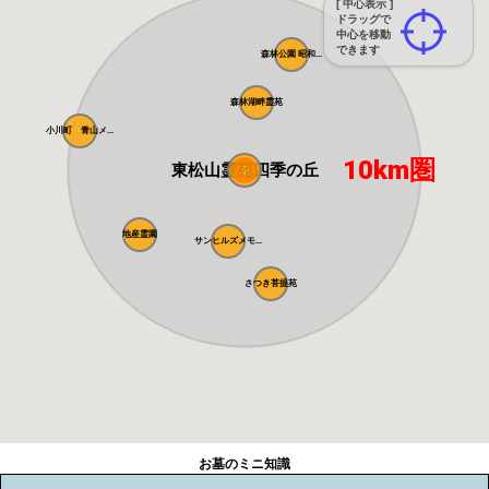
[ 中心表示 ]
ドラッグで
中心を移動
できます
森林公園 昭和...
森林湖畔霊苑
小川町 青山メ...
10km圏
東松山霊苑四季の丘
地産霊園
サンヒルズメモ...
さつき菩提苑
お墓のミニ知識