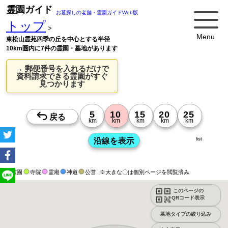
霊園ガイド
お墓探しの老舗・霊園ガイドWeb版
トップ
>
Menu
東松山霊苑四季の丘を中心とする半径
10km圏内に7件の霊園・墓地があります
→ 郵便番号を入れるだけで
資料請求できる霊園がすぐ
見つかります
list
霊園
寺院
霊廟
神道
公営
※大きな〇は個別ページを閲覧済み
このページの
QRコード表示
墓地タイプの絞り込み