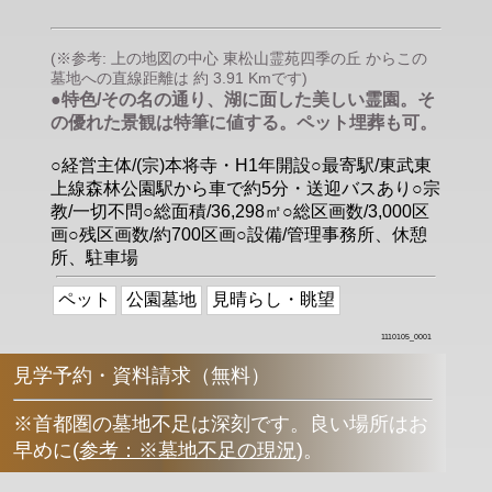
(※参考: 上の地図の中心 東松山霊苑四季の丘 からこの
墓地への直線距離は 約 3.91 Kmです)
●特色/その名の通り、湖に面した美しい霊園。そ
の優れた景観は特筆に値する。ペット埋葬も可。
○経営主体/(宗)本将寺・H1年開設○最寄駅/東武東
上線森林公園駅から車で約5分・送迎バスあり○宗
教/一切不問○総面積/36,298㎡○総区画数/3,000区
画○残区画数/約700区画○設備/管理事務所、休憩
所、駐車場
ペット
公園墓地
見晴らし・眺望
1110105_0001
見学予約・資料請求（無料）
※首都圏の墓地不足は深刻です。良い場所はお
早めに
(
参考：※墓地不足の現況
)
。