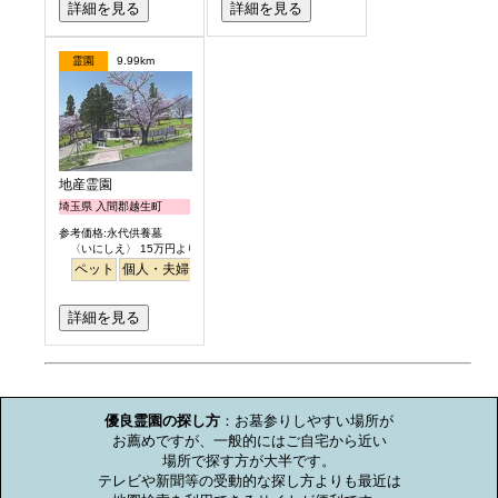
詳細を見る
詳細を見る
霊園
9.99km
地産霊園
埼玉県 入間郡越生町
参考価格:永代供養墓
〈いにしえ〉 15万円より
ペット
個人・夫婦
ガーデニング
公園墓地
詳細を見る
お墓のミニ知識
優良霊園の探し方
：お墓参りしやすい場所が

お薦めですが、一般的にはご自宅から近い

場所で探す方が大半です。

テレビや新聞等の受動的な探し方よりも最近は
