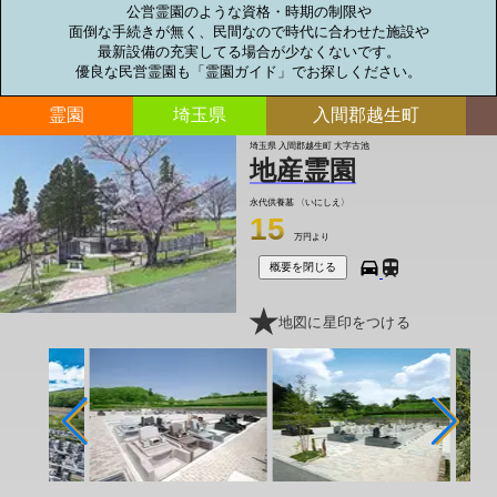
公営霊園のような資格・時期の制限や

面倒な手続きが無く、民間なので時代に合わせた施設や

最新設備の充実してる場合が少なくないです。

優良な民営霊園も「霊園ガイド」でお探しください。
霊園
埼玉県
入間郡越生町
埼玉県 入間郡越生町 大字古池
地産霊園
永代供養墓
〈いにしえ〉
15
万円より
概要を閉じる
地図に星印をつける