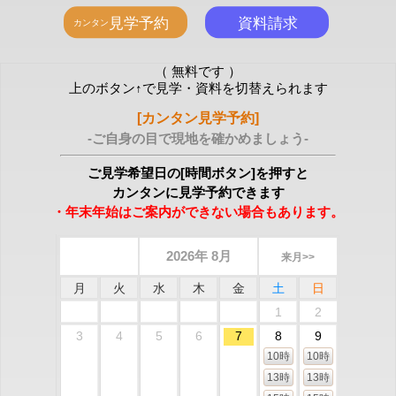
（ 無料です ）
上のボタン↑で見学・資料を切替えられます
[カンタン見学予約]
-ご自身の目で現地を確かめましょう-
ご見学希望日の[時間ボタン]を押すと
カンタンに見学予約できます
・年末年始はご案内ができない場合もあります。
2026年 8月
来月>>
月
火
水
木
金
土
日
1
2
3
4
5
6
7
8
9
10時
10時
13時
13時