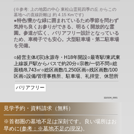
(※参考: 上の地図の中心 東松山霊苑四季の丘 からこの
墓地への直線距離は 約 4.15 Kmです)
●特色/豊かな緑に囲まれているため季節を問わず
気持ち良くお参りができる、明るく開放的な霊
園。参道が広く、バリアフリー設計となっている
ため、車椅子でも安心。大型駐車場・第二駐車場
を完備。
○経営主体/(宗)永源寺・H18年開設○最寄駅/東武東
上線坂戸駅からバスで約20分○宗教/一切不問○総
面積/8,743㎡○総区画数/1,250区画○残区画数/100
区画○設備/管理事務所、駐車場、礼拝堂、休憩所
バリアフリー
1110104_0001
見学予約・資料請求（無料）
※首都圏の墓地不足は深刻です。良い場所はお
早めに
(
参考：※墓地不足の現況
)
。