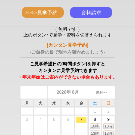
（ 無料です ）
上のボタン↑で見学・資料を切替えられます
[カンタン見学予約]
-ご自身の目で現地を確かめましょう-
ご見学希望日の[時間ボタン]を押すと
カンタンに見学予約できます
・年末年始はご案内ができない場合もあります。
2026年 8月
来月>>
月
火
水
木
金
土
日
1
2
3
4
5
6
7
8
9
10時
10時
13時
13時