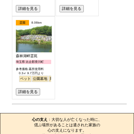
詳細を見る
詳細を見る
霊園
8.06km
森林湖畔霊苑
埼玉県 比企郡滑川町
参考価格:墓所使用料
0.3㎡ 9.7万円より
ペット
公園墓地
見晴らし・眺望
詳細を見る
お墓のエピソード
心の支え
：大切な人が亡くなった時に、

偲ぶ場所があることは遺された家族の

心の支えになります。
