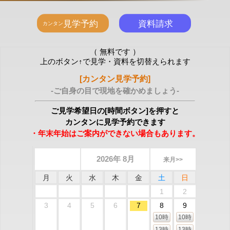
（ 無料です ）
上のボタン↑で見学・資料を切替えられます
[カンタン見学予約]
-ご自身の目で現地を確かめましょう-
ご見学希望日の[時間ボタン]を押すと
カンタンに見学予約できます
・年末年始はご案内ができない場合もあります。
2026年 8月
来月>>
月
火
水
木
金
土
日
1
2
3
4
5
6
7
8
9
10時
10時
13時
13時