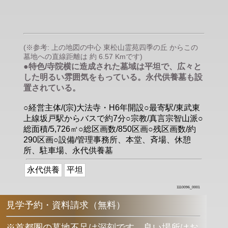
(※参考: 上の地図の中心 東松山霊苑四季の丘 からこの
墓地への直線距離は 約 6.57 Kmです)
●特色/寺院横に造成された墓域は平坦で、広々と
した明るい雰囲気をもっている。永代供養墓も設
置されている。
○経営主体/(宗)大法寺・H6年開設○最寄駅/東武東
上線坂戸駅からバスで約7分○宗教/真言宗智山派○
総面積/5,726㎡○総区画数/850区画○残区画数/約
290区画○設備/管理事務所、本堂、斉場、休憩
所、駐車場、永代供養墓
永代供養
平坦
1110096_0001
見学予約・資料請求（無料）
※首都圏の墓地不足は深刻です。良い場所はお