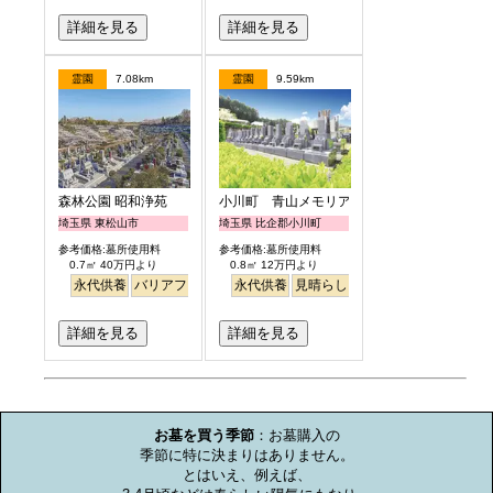
詳細を見る
詳細を見る
霊園
7.08km
霊園
9.59km
森林公園 昭和浄苑
小川町 青山メモリアルパーク
埼玉県 東松山市
埼玉県 比企郡小川町
参考価格:墓所使用料
参考価格:墓所使用料
0.7㎡ 40万円より
0.8㎡ 12万円より
永代供養
バリアフリー
永代供養
見晴らし・眺望
詳細を見る
詳細を見る
お墓のミニ知識
お墓を買う季節
：お墓購入の

季節に特に決まりはありません。

とはいえ、例えば、
