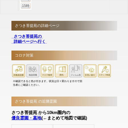
15時
さつき菩提苑の詳細ページ
さつき菩提苑の
詳細ページへ行く
コロナ対策
※確認できると色が付きます。状況は日々変わりますので担
当者にご確認ください。
さつき菩提苑 の近隣霊園
さつき菩提苑 から10km圏内の
優良霊園・墓地
(←まとめて地図で確認)