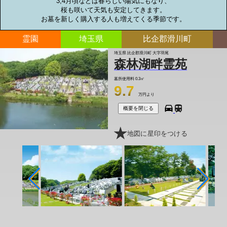
3,4月頃などは春らしい陽気にもなり、

桜も咲いて天気も安定してきます。

お墓を新しく購入する人も増えてくる季節です。
霊園
埼玉県
比企郡滑川町
埼玉県 比企郡滑川町 大字羽尾
森林湖畔霊苑
墓所使用料
0.3㎡
9.7
万円より
概要を閉じる
地図に星印をつける