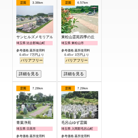
霊園
3.38km
霊園
6.57km
サンヒルズメモリアルガーデン
東松山霊苑四季の丘
埼玉県 比企郡鳩山町
埼玉県 東松山市
参考価格:墓所使用料
参考価格:墓所使用料
0.45㎡ 7万円より
0.45㎡ 3万円より
バリアフリー
バリアフリー
詳細を見る
詳細を見る
霊園
7.28km
霊園
7.29km
青葉浄苑
毛呂山ゆず霊園
埼玉県 日高市
埼玉県 入間郡毛呂山町
参考価格:墓所使用料
参考価格:墓所使用料