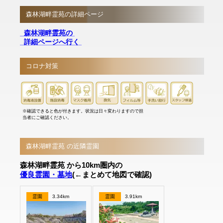
森林湖畔霊苑の詳細ページ
森林湖畔霊苑の
詳細ページへ行く
コロナ対策
※確認できると色が付きます。状況は日々変わりますので担
当者にご確認ください。
森林湖畔霊苑 の近隣霊園
森林湖畔霊苑 から10km圏内の
優良霊園・墓地
(←まとめて地図で確認)
霊園
3.34km
霊園
3.91km