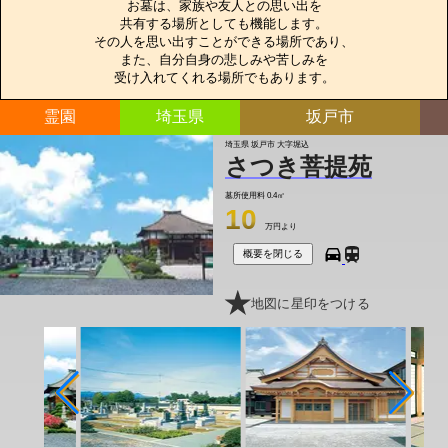
お墓は、家族や友人との思い出を

共有する場所としても機能します。

その人を思い出すことができる場所であり、

また、自分自身の悲しみや苦しみを

受け入れてくれる場所でもあります。
霊園
埼玉県
坂戸市
埼玉県 坂戸市 大字堀込
さつき菩提苑
墓所使用料
0.4㎡
10
万円より
概要を閉じる
地図に星印をつける