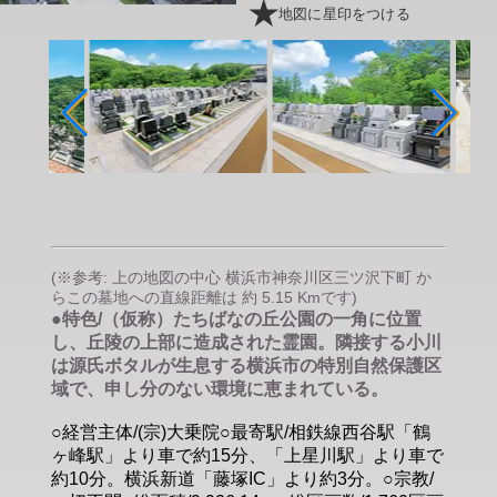
地図に星印をつける
(※参考: 上の地図の中心 横浜市神奈川区三ツ沢下町 か
らこの墓地への直線距離は 約 5.15 Kmです)
●特色/（仮称）たちばなの丘公園の一角に位置
し、丘陵の上部に造成された霊園。隣接する小川
は源氏ボタルが生息する横浜市の特別自然保護区
域で、申し分のない環境に恵まれている。
○経営主体/(宗)大乗院○最寄駅/相鉄線西谷駅「鶴
ヶ峰駅」より車で約15分、「上星川駅」より車で
約10分。横浜新道「藤塚IC」より約3分。○宗教/