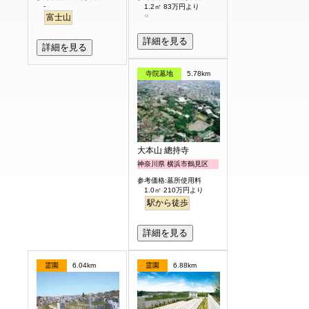
-
1.2㎡ 83万円より
富士山
詳細を見る
詳細を見る
寺院墓地
5.78km
大本山 總持寺
神奈川県 横浜市鶴見区
参考価格:墓所使用料
1.0㎡ 210万円より
駅から徒歩
詳細を見る
霊園
6.04km
霊園
6.88km