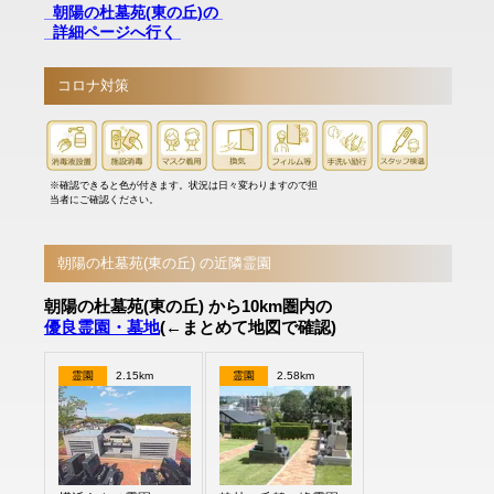
朝陽の杜墓苑(東の丘)の
詳細ページへ行く
コロナ対策
※確認できると色が付きます。状況は日々変わりますので担
当者にご確認ください。
朝陽の杜墓苑(東の丘) の近隣霊園
朝陽の杜墓苑(東の丘) から10km圏内の
優良霊園・墓地
(←まとめて地図で確認)
霊園
2.15km
霊園
2.58km