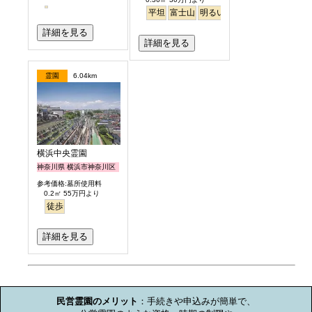
平坦
富士山
明るい
詳細を見る
詳細を見る
霊園
6.04km
横浜中央霊園
神奈川県 横浜市神奈川区
参考価格:墓所使用料
0.2㎡ 55万円より
徒歩
詳細を見る
お墓のミニ知識
民営霊園のメリット
：手続きや申込みが簡単で、
