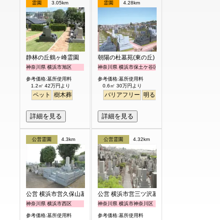
霊園
3.05km
霊園
4.28km
静林の丘鶴ヶ峰霊園
朝陽の杜墓苑(東の丘)
神奈川県 横浜市旭区
神奈川県 横浜市保土ケ谷区
参考価格:墓所使用料
参考価格:墓所使用料
1.2㎡ 42万円より
0.6㎡ 30万円より
ペット
樹木葬
バリアフリー
明るい
詳細を見る
詳細を見る
公営霊園
4.3km
公営霊園
4.32km
公営 横浜市営久保山墓地
公営 横浜市営三ツ沢墓地
神奈川県 横浜市西区
神奈川県 横浜市神奈川区
参考価格:墓所使用料
参考価格:墓所使用料