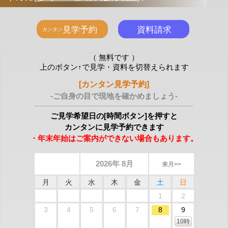
（ 無料です ）
上のボタン↑で見学・資料を切替えられます
[カンタン見学予約]
-ご自身の目で現地を確かめましょう-
ご見学希望日の[時間ボタン]を押すと
カンタンに見学予約できます
・年末年始はご案内ができない場合もあります。
2026年 8月
来月>>
月
火
水
木
金
土
日
1
2
3
4
5
6
7
8
9
10時