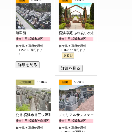
霊園
4.28km
霊園
5.23km
旭翠苑
横浜浄苑 ふれあいの杜
神奈川県 横浜市旭区
神奈川県 横浜市旭区
参考価格:墓所使用料
参考価格:墓所使用料
1.2㎡ 83万円より
0.8㎡ 55万円より
明るい
詳細を見る
詳細を見る
公営霊園
5.28km
霊園
5.29km
公営 横浜市営三ツ沢墓地
メモリアルサンステージ
神奈川県 横浜市神奈川区
神奈川県 横浜市旭区
参考価格:墓所使用料
参考価格:墓所使用料
-
0.36㎡ 30万円より