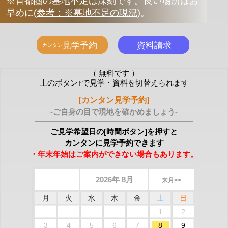
※首都圏の墓地不足は深刻です。良い場所はお
早めに
(
参考：※墓地不足の現況
)
。
（ 無料です ）
上のボタン↑で見学・資料を切替えられます
[カンタン見学予約]
-ご自身の目で現地を確かめましょう-
ご見学希望日の[時間ボタン]を押すと
カンタンに見学予約できます
・年末年始はご案内ができない場合もあります。
2026年 8月
来月>>
月
火
水
木
金
土
日
1
2
3
4
5
6
7
8
9