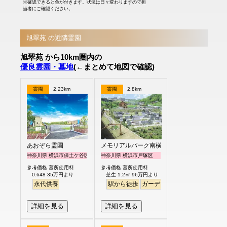
※確認できると色が付きます。状況は日々変わりますので担
当者にご確認ください。
旭翠苑 の近隣霊園
旭翠苑 から10km圏内の
優良霊園・墓地
(←まとめて地図で確認)
霊園
2.23km
霊園
2.8km
あおぞら霊園
メモリアルパーク南横浜
神奈川県 横浜市保土ケ谷区
神奈川県 横浜市戸塚区
参考価格:墓所使用料
参考価格:墓所使用料
0.648 35万円より
芝生 1.2㎡ 96万円より
永代供養
駅から徒歩
ガーデニング
バリアフリー
詳細を見る
詳細を見る