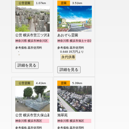
公営霊園
1.07km
霊園
3.51km
公営 横浜市営三ツ沢墓地
あおぞら霊園
神奈川県 横浜市神奈川区
神奈川県 横浜市保土ケ谷区
参考価格:墓所使用料
参考価格:墓所使用料
-
0.648 35万円より
永代供養
詳細を見る
詳細を見る
公営霊園
4.41km
霊園
5.39km
公営 横浜市営久保山墓地
旭翠苑
神奈川県 横浜市西区
神奈川県 横浜市旭区
参考価格:墓所使用料
参考価格:墓所使用料