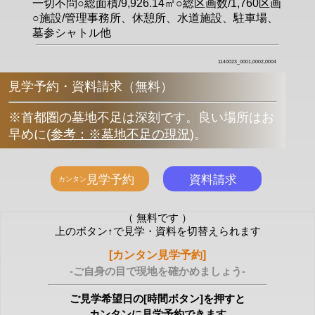
一切不問○総面積/9,926.14㎡○総区画数/1,760区画
○施設/管理事務所、休憩所、水道施設、駐車場、
墓参シャトル他
1140023_0001,0002,0004
見学予約・資料請求（無料）
※首都圏の墓地不足は深刻です。良い場所はお
早めに
(
参考：※墓地不足の現況
)
。
（ 無料です ）
上のボタン↑で見学・資料を切替えられます
[カンタン見学予約]
-ご自身の目で現地を確かめましょう-
ご見学希望日の[時間ボタン]を押すと
カンタンに見学予約できます