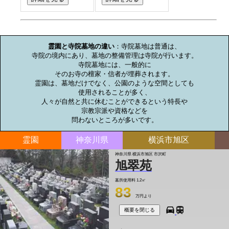
お墓のミニ知識
霊園と寺院墓地の違い
：寺院墓地は普通は、

寺院の境内にあり、墓地の整備管理は寺院が行います。

寺院墓地には、一般的に

そのお寺の檀家・信者が埋葬されます。

霊園は、墓地だけでなく、公園のような空間としても

使用されることが多く、

人々が自然と共に休むことができるという特長や

宗教宗派や資格などを

問わないところが多いです。
霊園
神奈川県
横浜市旭区
神奈川県 横浜市旭区 市沢町
旭翠苑
墓所使用料
1.2㎡
83
万円より
概要を閉じる