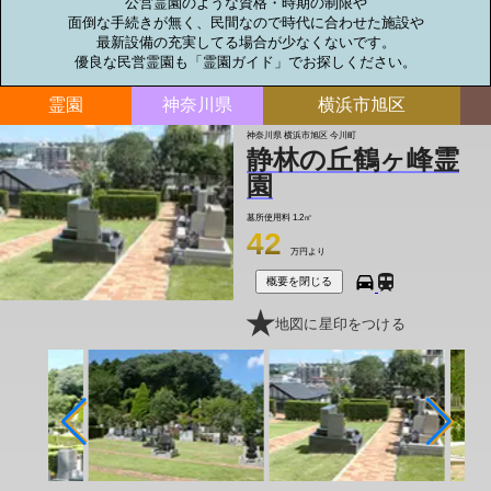
公営霊園のような資格・時期の制限や

面倒な手続きが無く、民間なので時代に合わせた施設や

最新設備の充実してる場合が少なくないです。

優良な民営霊園も「霊園ガイド」でお探しください。
霊園
神奈川県
横浜市旭区
神奈川県 横浜市旭区 今川町
静林の丘鶴ヶ峰霊
園
墓所使用料
1.2㎡
42
万円より
概要を閉じる
地図に星印をつける