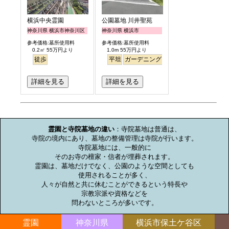
横浜中央霊園
公園墓地 川井聖苑
神奈川県 横浜市神奈川区
神奈川県 横浜市
参考価格:墓所使用料
参考価格:墓所使用料
0.2㎡ 55万円より
1.0m 55万円より
徒歩
平坦
ガーデニング
永代供養
詳細を見る
詳細を見る
お墓のミニ知識
霊園と寺院墓地の違い
：寺院墓地は普通は、

寺院の境内にあり、墓地の整備管理は寺院が行います。

寺院墓地には、一般的に

そのお寺の檀家・信者が埋葬されます。

霊園は、墓地だけでなく、公園のような空間としても

使用されることが多く、

人々が自然と共に休むことができるという特長や

宗教宗派や資格などを

問わないところが多いです。
霊園
神奈川県
横浜市保土ケ谷区