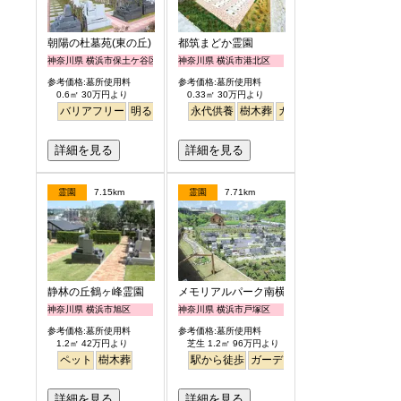
朝陽の杜墓苑(東の丘)
都筑まどか霊園
神奈川県 横浜市保土ケ谷区
神奈川県 横浜市港北区
参考価格:墓所使用料
参考価格:墓所使用料
0.6㎡ 30万円より
0.33㎡ 30万円より
バリアフリー
明るい
永代供養
樹木葬
ガーデニング
詳細を見る
詳細を見る
霊園
7.15km
霊園
7.71km
静林の丘鶴ヶ峰霊園
メモリアルパーク南横浜
神奈川県 横浜市旭区
神奈川県 横浜市戸塚区
参考価格:墓所使用料
参考価格:墓所使用料
1.2㎡ 42万円より
芝生 1.2㎡ 96万円より
ペット
樹木葬
駅から徒歩
ガーデニング
バリアフリー
詳細を見る
詳細を見る