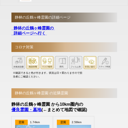
静林の丘鶴ヶ峰霊園の詳細ページ
静林の丘鶴ヶ峰霊園の
詳細ページへ行く
コロナ対策
※確認できると色が付きます。状況は日々変わりますので担
当者にご確認ください。
静林の丘鶴ヶ峰霊園 の近隣霊園
静林の丘鶴ヶ峰霊園 から10km圏内の
優良霊園・墓地
(←まとめて地図で確認)
霊園
1.74km
霊園
2.58km