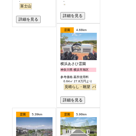
-
-
富士山
詳細を見る
詳細を見る
霊園
4.68km
横浜あさひ霊園
神奈川県 横浜市旭区
参考価格:墓所使用料
0.64㎡ 27.8万円より
見晴らし・眺望
バリアフリー
明るい
詳細を見る
霊園
5.39km
霊園
5.96km