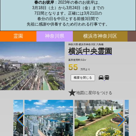
春のお彼岸
：2023年の春のお彼岸は、

3月18日（土）から3月24日（金）までの

7日間となります。正確には3月21日の

春分の日を中日とする前後3日間で

先祖に感謝や供養するため行われる行事です。
霊園
神奈川県
横浜市神奈川区
神奈川県 横浜市神奈川区 六角橋
横浜中央霊園
墓所使用料
0.2㎡
55
万円より
概要を閉じる
地図に星印をつける