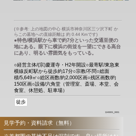
(※参考: 上の地図の中心 横浜市神奈川区三ツ沢下町 か
らこの墓地への直線距離は 約 0.44 Kmです)
●特色/横浜駅から車で約7分といった交通至便の
地にある。眼下に横浜の街並を一望にできる高台
にあり、明るい雰囲気をもっている。
○経営主体/(宗)慶運寺・H2年開設○最寄駅/東急東
横線反町駅から徒歩約17分○宗教/不問○総面
積/5,649㎡○総区画数/約2,000区画○残区画数/約
150区画○設備/六角堂（管理室、斎場、本堂、会
食室、休憩処、駐車場）
徒歩
1140001_0001
見学予約・資料請求（無料）