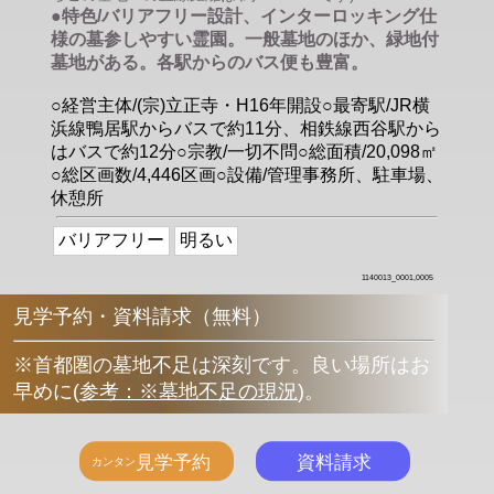
●特色/バリアフリー設計、インターロッキング仕
様の墓参しやすい霊園。一般墓地のほか、緑地付
墓地がある。各駅からのバス便も豊富。
○経営主体/(宗)立正寺・H16年開設○最寄駅/JR横
浜線鴨居駅からバスで約11分、相鉄線西谷駅から
はバスで約12分○宗教/一切不問○総面積/20,098㎡
○総区画数/4,446区画○設備/管理事務所、駐車場、
休憩所
バリアフリー
明るい
1140013_0001,0005
見学予約・資料請求（無料）
※首都圏の墓地不足は深刻です。良い場所はお
早めに
(
参考：※墓地不足の現況
)
。