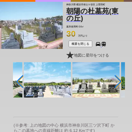
神奈川県 横浜市保土ケ谷区 上菅田町
朝陽の杜墓苑(東
の丘)
墓所使用料
0.6㎡
30
万円より
概要を閉じる
地図に星印をつける
(※参考: 上の地図の中心 横浜市神奈川区三ツ沢下町 か
らこの墓地への直線距離は 約 6.12 Kmです)