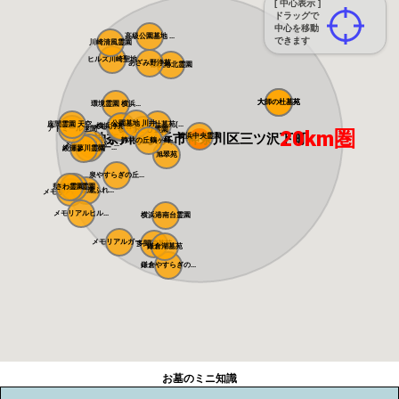
[ 中心表示 ]
ドラッグで
中心を移動
高級公園墓地 ...
できます
川崎清風霊園
ヒルズ川崎聖地
あざみ野浄苑
都筑港北霊園
大師の杜墓苑
大師の杜墓苑
環境霊園 横浜...
公園墓地 川井...
座間霊園 天空...
朝陽の杜墓苑(...
横浜浄苑 ふれ...
メモリアルサン...
アドミール座間
横浜あさひ霊園
20km圏
神奈川県横浜市神奈川区三ツ沢下町
横浜中央霊園
静林の丘鶴ヶ峰...
メモリアルパー...
メモリアルパー...
綾瀬蓼川霊園
旭翠苑
泉やすらぎの丘...
県央綾瀬霊園
さわ霊園
藤沢・綾瀬ふれ...
メモリアルパー...
メモリアルヒル...
横浜港南台霊園
メモリアルガー...
多聞院墓苑
鎌倉湖墓苑
鎌倉やすらぎの...
お墓のミニ知識