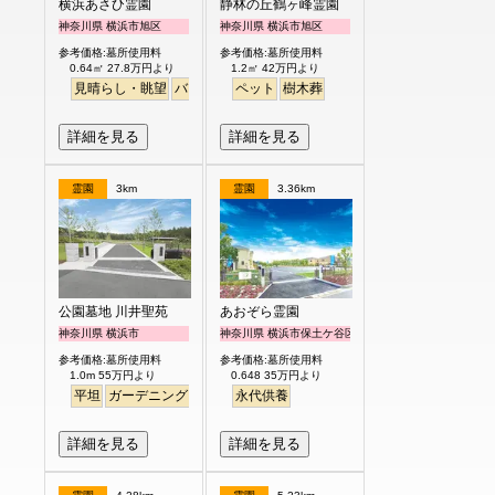
横浜あさひ霊園
静林の丘鶴ヶ峰霊園
神奈川県 横浜市旭区
神奈川県 横浜市旭区
参考価格:墓所使用料
参考価格:墓所使用料
0.64㎡ 27.8万円より
1.2㎡ 42万円より
見晴らし・眺望
バリアフリー
ペット
明るい
樹木葬
詳細を見る
詳細を見る
霊園
3km
霊園
3.36km
公園墓地 川井聖苑
あおぞら霊園
神奈川県 横浜市
神奈川県 横浜市保土ケ谷区
参考価格:墓所使用料
参考価格:墓所使用料
1.0m 55万円より
0.648 35万円より
平坦
ガーデニング
永代供養
永代供養
詳細を見る
詳細を見る