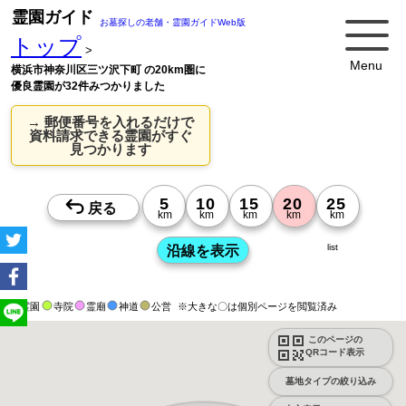
霊園ガイド
お墓探しの老舗・霊園ガイドWeb版
トップ
>
Menu
横浜市神奈川区三ツ沢下町 の20km圏に
優良霊園が32件みつかりました
→ 郵便番号を入れるだけで
資料請求できる霊園がすぐ
見つかります
list
霊園
寺院
霊廟
神道
公営
※大きな〇は個別ページを閲覧済み
このページの
QRコード表示
墓地タイプの絞り込み