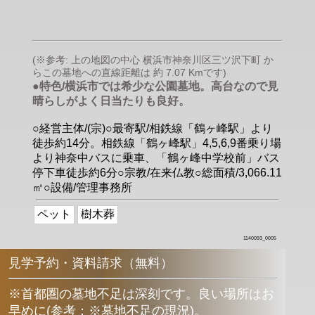
(※参考: 上の地図の中心 横浜市神奈川区三ツ沢下町 か
らこの墓地への直線距離は 約 7.07 Kmです)
●特色/横浜市では希少な公園墓地。高台なので見
晴らしがよく日当たりも良好。
○経営主体/(宗)○最寄駅/相鉄線「鶴ヶ峰駅」より
徒歩約14分。相鉄線「鶴ヶ峰駅」4,5,6,9番乗り場
より神奈中バスに乗車、「鶴ヶ峰中学校前」バス
停下車徒歩約6分○宗教/在来仏教○総面積/3,066.11
㎡○設備/管理事務所
ペット
樹木葬
1140093_0005
見学予約・資料請求（無料）
※首都圏の墓地不足は深刻です。良い場所はお
早めに
(
参考：※墓地不足の現況
)
。