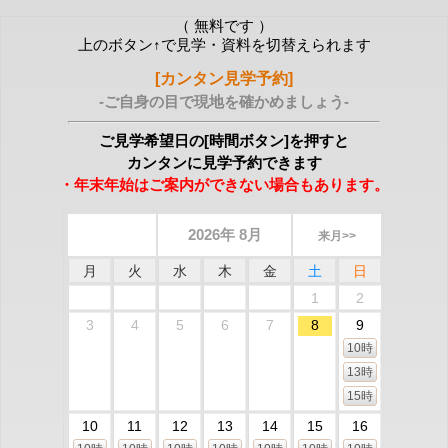
（ 無料です ）
上のボタン↑で見学・資料を切替えられます
[カンタン見学予約]
-ご自身の目で現地を確かめましょう-
ご見学希望日の[時間ボタン]を押すと
カンタンに見学予約できます
・年末年始はご案内ができない場合もあります。
2026年 8月
来月>>
月
火
水
木
金
土
日
1
2
3
4
5
6
7
8
9
10時
13時
15時
10
11
12
13
14
15
16