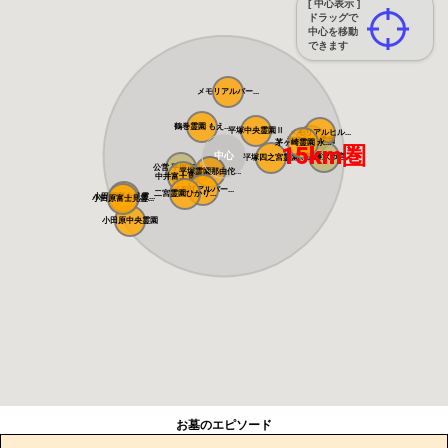
[ 中心表示 ]
ドラッグで
中心を移動
できます
メモリアルパー...
鶴巻霊園 もえ...
平塚中央霊園Ⅱ
メモリアルヒル...
湘南恵日霊園
茅ヶ崎霊園 永...
15km圏
中心
公営 藤沢市営...
平塚四之宮霊園
公営 平塚市土...
平塚霊園那由佗...
中井富士見霊園
メモリアルパー...
二宮霊園ひかり...
小田原富士見霊...
小田原富士見霊...
小田原中央霊園
お墓のエピソード