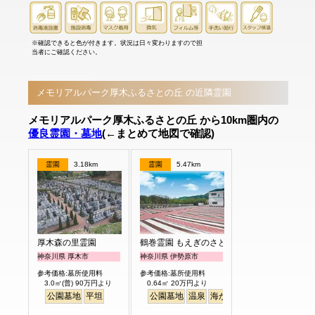
※確認できると色が付きます。状況は日々変わりますので担
当者にご確認ください。
メモリアルパーク厚木ふるさとの丘 の近隣霊園
メモリアルパーク厚木ふるさとの丘 から10km圏内の
優良霊園・墓地
(←まとめて地図で確認)
霊園
3.18km
霊園
5.47km
厚木森の里霊園
鶴巻霊園 もえぎのさと
神奈川県 厚木市
神奈川県 伊勢原市
参考価格:墓所使用料
参考価格:墓所使用料
3.0㎡(普) 90万円より
0.64㎡ 20万円より
公園墓地
平坦
公園墓地
温泉
海がみえる
ペット