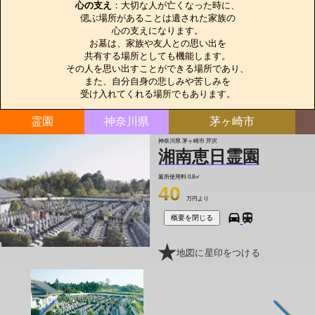
心の支え
：大切な人が亡くなった時に、

偲ぶ場所があることは遺された家族の

心の支えになります。

お墓は、家族や友人との思い出を

共有する場所としても機能します。

その人を思い出すことができる場所であり、

また、自分自身の悲しみや苦しみを

受け入れてくれる場所でもあります。
霊園
神奈川県
茅ヶ崎市
神奈川県 茅ヶ崎市 芹沢
湘南恵日霊園
墓所使用料
0.8㎡
40
万円より
概要を閉じる
地図に星印をつける