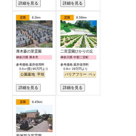
詳細を見る
詳細を見る
霊園
8.2km
霊園
8.56km
厚木森の里霊園
二宮霊園ひかりの丘
神奈川県 厚木市
神奈川県 中郡二宮町
参考価格:墓所使用料
参考価格:墓所使用料
3.0㎡(普) 90万円より
0.8㎡ 29万円より
公園墓地
平坦
バリアフリー
ペット
詳細を見る
詳細を見る
霊園
9.45km
平塚四之宮霊園