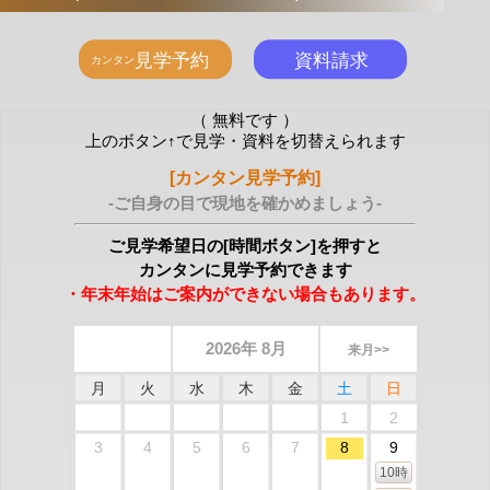
（ 無料です ）
上のボタン↑で見学・資料を切替えられます
[カンタン見学予約]
-ご自身の目で現地を確かめましょう-
ご見学希望日の[時間ボタン]を押すと
カンタンに見学予約できます
・年末年始はご案内ができない場合もあります。
2026年 8月
来月>>
月
火
水
木
金
土
日
1
2
3
4
5
6
7
8
9
10時