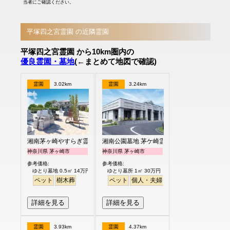
当者にご確認ください。
平塚四之宮霊園 の近隣霊園
平塚四之宮霊園 から10km圏内の
優良霊園・墓地
(←まとめて地図で確認)
霊園
3.02km
霊園
3.24km
湘南茅ヶ崎やすらぎ霊園
湘南公園墓地 茅ケ崎霊園
神奈川県 茅ヶ崎市
神奈川県 茅ヶ崎市
参考価格:
参考価格:
ゆとり墓地 0.5㎡ 14万円より
ゆとり墓所 1㎡ 30万円
ペット
樹木葬
ペット
個人・夫婦
永代供養
樹木葬
ガー
詳細を見る
詳細を見る
霊園
3.93km
霊園
4.37km