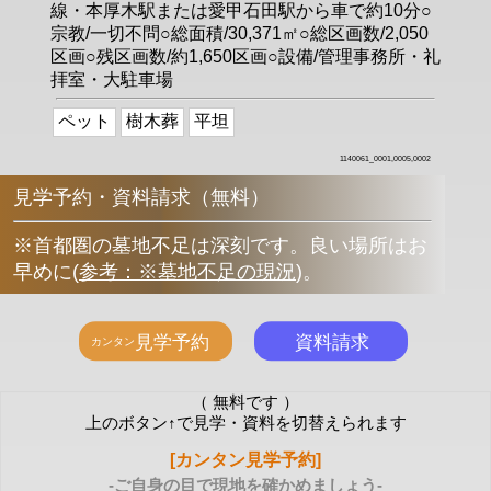
線・本厚木駅または愛甲石田駅から車で約10分○
宗教/一切不問○総面積/30,371㎡○総区画数/2,050
区画○残区画数/約1,650区画○設備/管理事務所・礼
拝室・大駐車場
ペット
樹木葬
平坦
1140061_0001,0005,0002
見学予約・資料請求（無料）
※首都圏の墓地不足は深刻です。良い場所はお
早めに
(
参考：※墓地不足の現況
)
。
（ 無料です ）
上のボタン↑で見学・資料を切替えられます
[カンタン見学予約]
-ご自身の目で現地を確かめましょう-