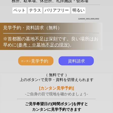
務所、駐車場、休憩所、礼拝施設・会席場
ペット
テラス
バリアフリー
明るい
1140049_0001,0005,0002
見学予約・資料請求（無料）
※首都圏の墓地不足は深刻です。良い場所はお
早めに
(
参考：※墓地不足の現況
)
。
（ 無料です ）
上のボタン↑で見学・資料を切替えられます
[カンタン見学予約]
-ご自身の目で現地を確かめましょう-
ご見学希望日の[時間ボタン]を押すと
カンタンに見学予約できます