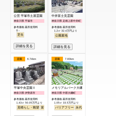
公営 平塚市土屋霊園
中井富士見霊園
神奈川県 平塚市
神奈川県 足柄上郡中井町
参考価格:墓所使用料
参考価格:墓所使用料
0 -
1.2㎡ 32.4万円より
芝生
公園墓地
詳細を見る
詳細を見る
霊園
6.74km
霊園
7.83km
平塚中央霊園Ⅱ
メモリアルパーク大磯
神奈川県 伊勢原市
神奈川県 中郡大磯町
参考価格:墓所使用料
参考価格:墓所使用料
1.43㎡ 50.05万円より
1.05㎡ 33.5万円より
見晴らし・眺望
富士山
徒歩
バリアフリー
永代供養
ペット
芝生