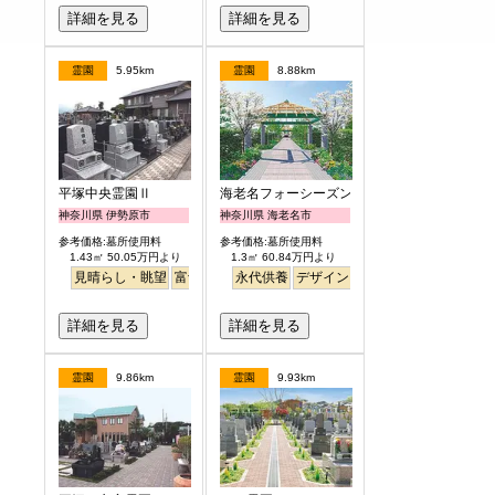
詳細を見る
詳細を見る
霊園
5.95km
霊園
8.88km
平塚中央霊園Ⅱ
海老名フォーシーズンメモリアル
神奈川県 伊勢原市
神奈川県 海老名市
参考価格:墓所使用料
参考価格:墓所使用料
1.43㎡ 50.05万円より
1.3㎡ 60.84万円より
見晴らし・眺望
富士山
徒歩
永代供養
デザイン
高級
公園墓地
明るい
詳細を見る
詳細を見る
霊園
9.86km
霊園
9.93km