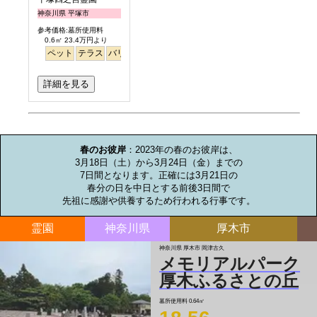
神奈川県 平塚市
参考価格:墓所使用料
0.6㎡ 23.4万円より
ペット
テラス
バリアフリー
明るい
詳細を見る
お墓のミニ知識
春のお彼岸
：2023年の春のお彼岸は、

3月18日（土）から3月24日（金）までの

7日間となります。正確には3月21日の

春分の日を中日とする前後3日間で

先祖に感謝や供養するため行われる行事です。
霊園
神奈川県
厚木市
神奈川県 厚木市 岡津古久
メモリアルパーク
厚木ふるさとの丘
墓所使用料
0.64㎡