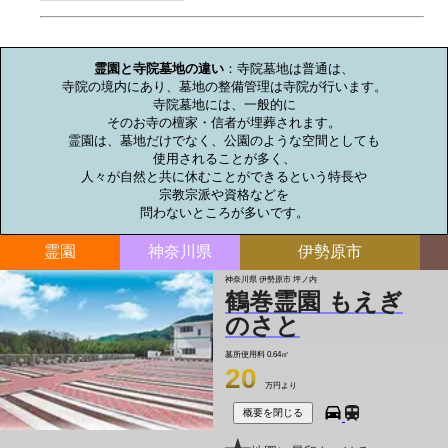
お墓のミニ知識
霊園と寺院墓地の違い
：寺院墓地は普通は、

寺院の境内にあり、墓地の整備管理は寺院が行います。

寺院墓地には、一般的に

そのお寺の檀家・信者が埋葬されます。

霊園は、墓地だけでなく、公園のような空間としても

使用されることが多く、

人々が自然と共に休むことができるという特長や

宗教宗派や資格などを

問わないところが多いです。
霊園
神奈川県
伊勢原市
神奈川県 伊勢原市 坪ノ内
鶴巻霊園 もえぎ
のさと
墓所使用料
0.64㎡
20
万円より
概要を閉じる