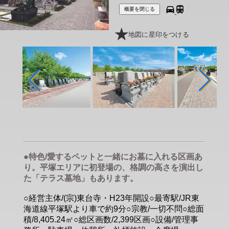
概要を閉じる
地図に星印をつける
●特色/愛するペットと一緒にお墓に入れる区画あ
り。平塚エリアに初登場の、格調の高さを演出し
た「テラス墓地」もあります。
○経営主体/(宗)東台寺・H23年開設○最寄駅/JR東
海道線平塚駅より車で約9分○宗教/一切不問○総面
積/8,405.24㎡○総区画数/2,399区画○設備/管理事