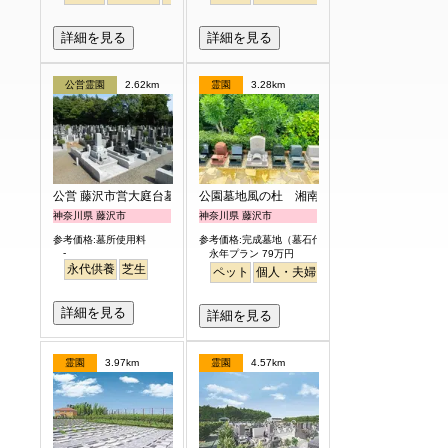
詳細を見る
詳細を見る
公営霊園
2.62km
霊園
3.28km
公営 藤沢市営大庭台墓園
公園墓地風の杜 湘南庭苑
神奈川県 藤沢市
神奈川県 藤沢市
参考価格:墓所使用料
参考価格:完成墓地（墓石代含）
-
永年プラン 79万円
永代供養
芝生
ペット
個人・夫婦
永代供養
樹木葬
公園
詳細を見る
詳細を見る
霊園
3.97km
霊園
4.57km