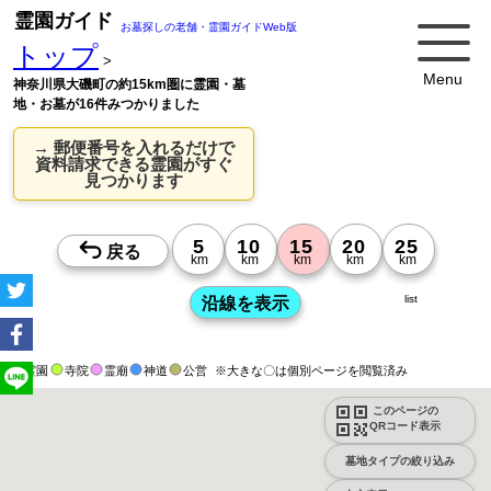
霊園ガイド
お墓探しの老舗・霊園ガイドWeb版
トップ
>
Menu
神奈川県大磯町の約15km圏に霊園・墓
地・お墓が16件みつかりました
→ 郵便番号を入れるだけで
資料請求できる霊園がすぐ
見つかります
list
霊園
寺院
霊廟
神道
公営
※大きな〇は個別ページを閲覧済み
このページの
QRコード表示
墓地タイプの絞り込み