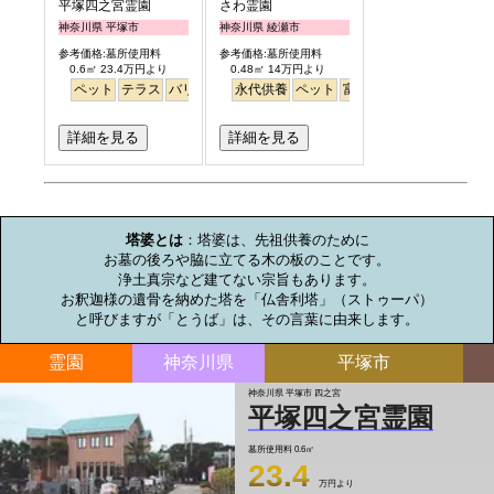
平塚四之宮霊園
さわ霊園
神奈川県 平塚市
神奈川県 綾瀬市
参考価格:墓所使用料
参考価格:墓所使用料
0.6㎡ 23.4万円より
0.48㎡ 14万円より
ペット
テラス
バリアフリー
永代供養
明るい
ペット
富士山
詳細を見る
詳細を見る
お墓のミニ知識
塔婆とは
：塔婆は、先祖供養のために

お墓の後ろや脇に立てる木の板のことです。

浄土真宗など建てない宗旨もあります。

お釈迦様の遺骨を納めた塔を「仏舎利塔」（ストゥーパ）

と呼びますが「とうば」は、その言葉に由来します。
霊園
神奈川県
平塚市
神奈川県 平塚市 四之宮
平塚四之宮霊園
墓所使用料
0.6㎡
23.4
万円より