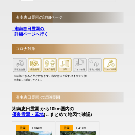
湘南恵日霊園の詳細ページ
湘南恵日霊園の
詳細ページへ行く
コロナ対策
※確認できると色が付きます。状況は日々変わりますので担
当者にご確認ください。
湘南恵日霊園 の近隣霊園
湘南恵日霊園 から10km圏内の
優良霊園・墓地
(←まとめて地図で確認)
霊園
1.06km
霊園
1.41km