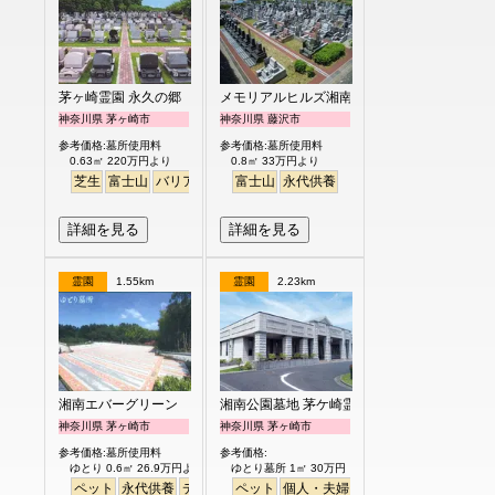
茅ヶ崎霊園 永久の郷
メモリアルヒルズ湘南
神奈川県 茅ヶ崎市
神奈川県 藤沢市
参考価格:墓所使用料
参考価格:墓所使用料
0.63㎡ 220万円より
0.8㎡ 33万円より
芝生
富士山
バリアフリー
富士山
永代供養
詳細を見る
詳細を見る
霊園
1.55km
霊園
2.23km
湘南エバーグリーン
湘南公園墓地 茅ケ崎霊園
神奈川県 茅ヶ崎市
神奈川県 茅ヶ崎市
参考価格:墓所使用料
参考価格:
ゆとり 0.6㎡ 26.9万円より
ゆとり墓所 1㎡ 30万円
ペット
永代供養
デザイン
ペット
明るい
個人・夫婦
永代供養
樹木葬
ガー