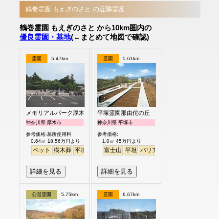
鶴巻霊園 もえぎのさと の近隣霊園
鶴巻霊園 もえぎのさと から10km圏内の
優良霊園・墓地
(←まとめて地図で確認)
霊園
5.47km
霊園
5.61km
メモリアルパーク厚木ふるさとの丘
平塚霊園那由佗の丘
神奈川県 厚木市
神奈川県 平塚市
参考価格:墓所使用料
参考価格:
0.64㎡ 18.56万円より
1.0㎡ 45万円より
ペット
樹木葬
平坦
富士山
平坦
バリアフリー
詳細を見る
詳細を見る
公営霊園
5.75km
霊園
6.67km