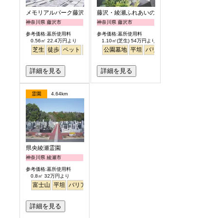
メモリアルパーク藤沢
藤沢・綾瀬ふれあいの杜
神奈川県 藤沢市
神奈川県 藤沢市
参考価格:墓所使用料
参考価格:墓所使用料
0.56㎡ 22.4万円より
1.10㎡(芝生) 54万円より
芝生
徒歩
ペット
富士山
公園墓地
芝生
平坦
バリアフリー
噴水
明るい
詳細を見る
詳細を見る
霊園
4.64km
県央綾瀬霊園
神奈川県 綾瀬市
参考価格:墓所使用料
0.8㎡ 32万円より
富士山
平坦
バリアフリー
芝桜
ペット
詳細を見る