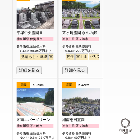
平塚中央霊園Ⅱ
茅ヶ崎霊園 永久の郷
神奈川県 伊勢原市
神奈川県 茅ヶ崎市
参考価格:墓所使用料
参考価格:墓所使用料
1.43㎡ 50.05万円より
0.63㎡ 220万円より
見晴らし・眺望
富士山
徒歩
芝生
富士山
バリアフリー
詳細を見る
詳細を見る
霊園
5.25km
霊園
5.42km
湘南エバーグリーン
湘南恵日霊園
神奈川県 茅ヶ崎市
神奈川県 茅ヶ崎市
参考価格:墓所使用料
参考価格:墓所使用料
ゆとり 0.6㎡ 26.9万円より
0.8㎡ 40万円より