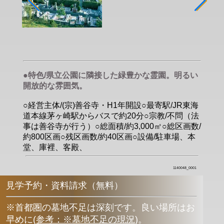
●特色/県立公園に隣接した緑豊かな霊園。明るい
開放的な雰囲気。
○経営主体/(宗)善谷寺・H1年開設○最寄駅/JR東海
道本線茅ヶ崎駅からバスで約20分○宗教/不問（法
事は善谷寺が行う）○総面積/約3,000㎡○総区画数/
約800区画○残区画数/約40区画○設備/駐車場、本
堂、庫裡、客殿、
1140048_0001
見学予約・資料請求（無料）
※首都圏の墓地不足は深刻です。良い場所はお
早めに
(
参考：※墓地不足の現況
)
。