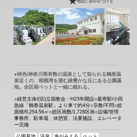
地図に星印をつける
●特色/神奈川県有数の温泉として知られる鶴巻温
泉近くの、相模湾を望む緑豊かな丘にある公園墓
地。全区画ペットと一緒に眠れる。
○経営主体/(宗)立国教会・H23年開設○最寄駅/小田
急線「鶴巻温泉駅」より車で約4分○宗教/不問○総
面積/9,254.56㎡○総区画数/1,728区画○設備/管理
事務所、駐車場、休憩室、法要施設、エレベータ
ー完備
公園墓地
温泉
海がみえる
ペット