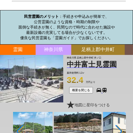
お墓のミニ知識
民営霊園のメリット
：手続きや申込みが簡単で、

公営霊園のような資格・時期の制限や

面倒な手続きが無く、民間なので時代に合わせた施設や

最新設備の充実してる場合が少なくないです。

優良な民営霊園も「霊園ガイド」でお探しください。
霊園
神奈川県
足柄上郡中井町
神奈川県 足柄上郡中井町 井ノ口
中井富士見霊園
墓所使用料
1.2㎡
32.4
万円より
概要を閉じる
地図に星印をつける