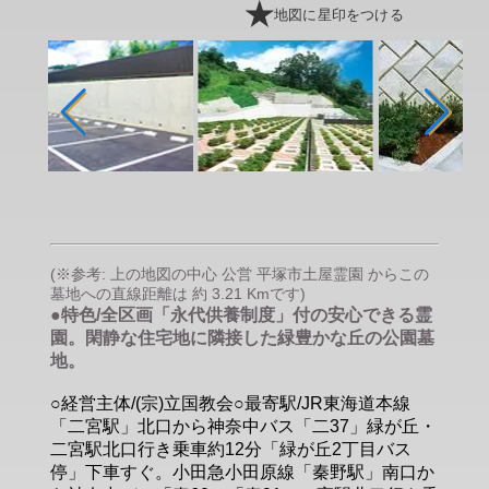
地図に星印をつける
(※参考: 上の地図の中心 公営 平塚市土屋霊園 からこの
墓地への直線距離は 約 3.21 Kmです)
●特色/全区画「永代供養制度」付の安心できる霊
園。閑静な住宅地に隣接した緑豊かな丘の公園墓
地。
○経営主体/(宗)立国教会○最寄駅/JR東海道本線
「二宮駅」北口から神奈中バス「二37」緑が丘・
二宮駅北口行き乗車約12分「緑が丘2丁目バス
停」下車すぐ。小田急小田原線「秦野駅」南口か