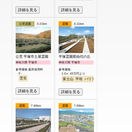
詳細を見る
詳細を見る
公営霊園
3.21km
霊園
4.11km
公営 平塚市土屋霊園
平塚霊園那由佗の丘
神奈川県 平塚市
神奈川県 平塚市
参考価格:墓所使用料
参考価格:
0 -
1.0㎡ 45万円より
芝生
富士山
平坦
バリアフリー
詳細を見る
詳細を見る
霊園
7.66km
霊園
7.69km