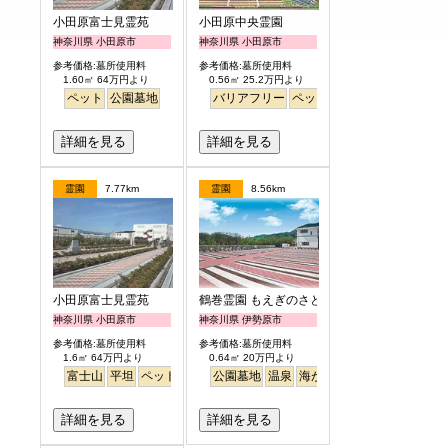
小田原富士見霊苑
小田原中央霊園
神奈川県 小田原市
神奈川県 小田原市
参考価格:墓所使用料
参考価格:墓所使用料
1.60㎡ 64万円より
0.56㎡ 25.2万円より
ペット
公園墓地
バリアフリー
ペット
永代供養
富士山
詳細を見る
詳細を見る
霊園
7.77km
霊園
8.56km
小田原富士見霊苑
鶴巻霊園 もえぎのさと
神奈川県 小田原市
神奈川県 伊勢原市
参考価格:墓所使用料
参考価格:墓所使用料
1.6㎡ 64万円より
0.64㎡ 20万円より
富士山
平坦
ペット
公園墓地
公園墓地
温泉
海がみえる
ペット
詳細を見る
詳細を見る