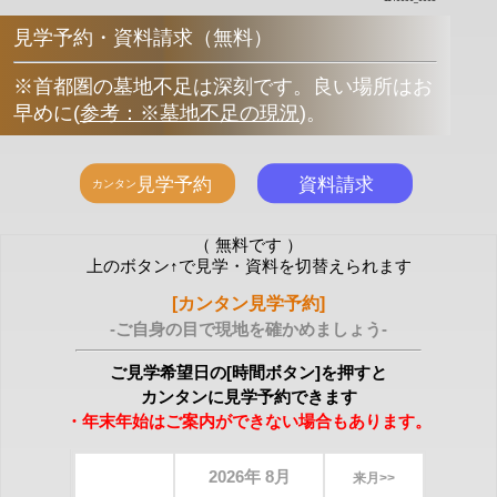
見学予約・資料請求（無料）
※首都圏の墓地不足は深刻です。良い場所はお
早めに
(
参考：※墓地不足の現況
)
。
（ 無料です ）
上のボタン↑で見学・資料を切替えられます
[カンタン見学予約]
-ご自身の目で現地を確かめましょう-
ご見学希望日の[時間ボタン]を押すと
カンタンに見学予約できます
・年末年始はご案内ができない場合もあります。
2026年 8月
来月>>