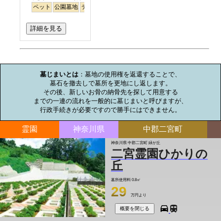
ペット
公園墓地
デザイン
バリアフリー
平坦
富士山
駅から徒歩
詳細を見る
お墓のミニ知識
墓じまいとは
：墓地の使用権を返還することで、

墓石を撤去しで墓所を更地にし返します。

その後、新しいお骨の納骨先を探して用意する

までの一連の流れを一般的に墓じまいと呼びますが、

行政手続きが必要ですので勝手にはできません。
霊園
神奈川県
中郡二宮町
神奈川県 中郡二宮町 緑が丘
二宮霊園ひかりの
丘
墓所使用料
0.8㎡
29
万円より
概要を閉じる