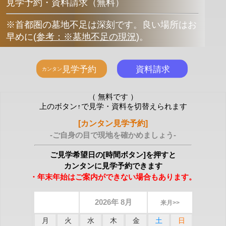
見学予約・資料請求（無料）
※首都圏の墓地不足は深刻です。良い場所はお
早めに
(
参考：※墓地不足の現況
)
。
（ 無料です ）
上のボタン↑で見学・資料を切替えられます
[カンタン見学予約]
-ご自身の目で現地を確かめましょう-
ご見学希望日の[時間ボタン]を押すと
カンタンに見学予約できます
・年末年始はご案内ができない場合もあります。
2026年 8月
来月>>
月
火
水
木
金
土
日