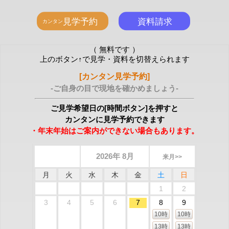
（ 無料です ）
上のボタン↑で見学・資料を切替えられます
[カンタン見学予約]
-ご自身の目で現地を確かめましょう-
ご見学希望日の[時間ボタン]を押すと
カンタンに見学予約できます
・年末年始はご案内ができない場合もあります。
2026年 8月
来月>>
月
火
水
木
金
土
日
1
2
3
4
5
6
7
8
9
10時
10時
13時
13時