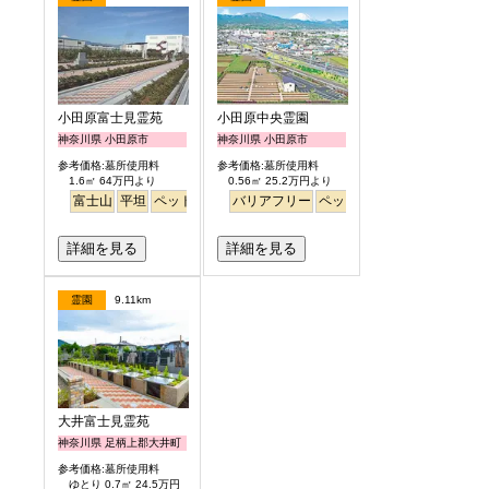
小田原富士見霊苑
小田原中央霊園
神奈川県 小田原市
神奈川県 小田原市
参考価格:墓所使用料
参考価格:墓所使用料
1.6㎡ 64万円より
0.56㎡ 25.2万円より
富士山
平坦
ペット
公園墓地
バリアフリー
ペット
永代供養
富士山
詳細を見る
詳細を見る
霊園
9.11km
大井富士見霊苑
神奈川県 足柄上郡大井町
参考価格:墓所使用料
ゆとり 0.7㎡ 24.5万円