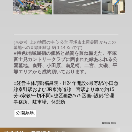
(※参考: 上の地図の中心 公営 平塚市土屋霊園 からこの
墓地への直線距離は 約 1.14 Kmです)
●特色/地域屈指の価格と品質を兼ね備えた、平塚
富士見カントリークラブに囲まれた緑あふれる公
園墓地。秦野、小田原、南足柄、二宮、大磯、平
塚エリアから成約頂いております。
○経営主体/(宗)福昌院・H24年開設○最寄駅/小田急
線秦野駅およびJR東海道線二宮駅より車で約15
分○宗教/一切不問○総区画数/575区画○設備/管理
事務所、駐車場、休憩所
公園墓地
1140081_0005