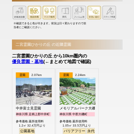
※確認できると色が付きます。状況は日々変わりますので担
当者にご確認ください。
二宮霊園ひかりの丘 の近隣霊園
二宮霊園ひかりの丘 から10km圏内の
優良霊園・墓地
(←まとめて地図で確認)
霊園
2.07km
霊園
2.24km
中井富士見霊園
メモリアルパーク大磯
神奈川県 足柄上郡中井町
神奈川県 中郡大磯町
参考価格:墓所使用料
参考価格:墓所使用料
1.2㎡ 32.4万円より
1.05㎡ 33.5万円より
公園墓地
バリアフリー
永代供養
ペット
芝生