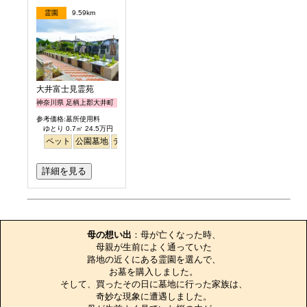
霊園
9.59km
大井富士見霊苑
神奈川県 足柄上郡大井町
参考価格:墓所使用料
ゆとり 0.7㎡ 24.5万円
ペット
公園墓地
デザイン
バリアフリー
平坦
富士山
駅から徒歩
詳細を見る
お墓のエピソード
母の想い出
：母が亡くなった時、

母親が生前によく通っていた

路地の近くにある霊園を選んで、

お墓を購入しました。

そして、買ったその日に墓地に行った家族は、

奇妙な現象に遭遇しました。
