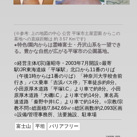
(※参考: 上の地図の中心 公営 平塚市土屋霊園 からこの
墓地への直線距離は 約 3.57 Kmです)
●特色/園内からは霊峰富士・丹沢山系を一望でき
る。豊かな自然が広がる平塚市の公園墓地。
○経営主体/(宗)蓮昭寺・2003年7月開設○最寄
駅/JR東海道線「平塚駅」北口から11番のりば
（午後1時からは1番のりば）「神奈川大学校舎前
行き」バス乗車「吉浜バス停」下車徒歩約8分。
小田原厚木道路「平塚I.C」より車で約8分。小田
原厚木道路「大磯I.C」より車で約14分。東名高
速道路「秦野中井I.C」より車で約14分。○宗教/宗
教不問○総面積/7,842.69㎡○総区画数/約2,093区画
○設備/管理事務所、法要施設、駐車場
富士山
平坦
バリアフリー
1140096_0005