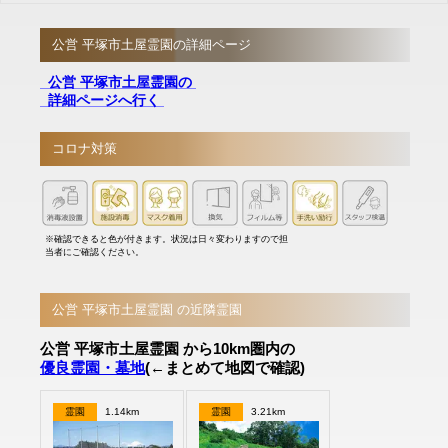
公営 平塚市土屋霊園の詳細ページ
公営 平塚市土屋霊園の
詳細ページへ行く
コロナ対策
※確認できると色が付きます。状況は日々変わりますので担
当者にご確認ください。
公営 平塚市土屋霊園 の近隣霊園
公営 平塚市土屋霊園 から10km圏内の
優良霊園・墓地
(←まとめて地図で確認)
霊園
1.14km
霊園
3.21km