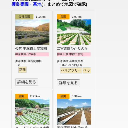
優良霊園・墓地
(←まとめて地図で確認)
公営霊園
1.14km
霊園
2.07km
公営 平塚市土屋霊園
二宮霊園ひかりの丘
神奈川県 平塚市
神奈川県 中郡二宮町
参考価格:墓所使用料
参考価格:墓所使用料
0 -
0.8㎡ 29万円より
芝生
バリアフリー
ペット
詳細を見る
詳細を見る
霊園
2.91km
霊園
3.36km
メモリアルパーク大磯
平塚霊園那由佗の丘