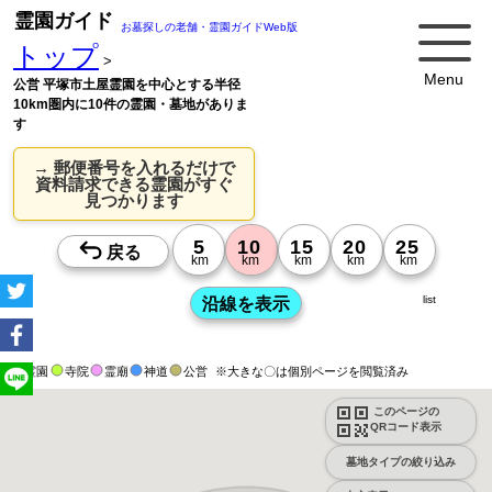
霊園ガイド
お墓探しの老舗・霊園ガイドWeb版
トップ
>
Menu
公営 平塚市土屋霊園を中心とする半径
10km圏内に10件の霊園・墓地がありま
す
→ 郵便番号を入れるだけで
資料請求できる霊園がすぐ
見つかります
list
霊園
寺院
霊廟
神道
公営
※大きな〇は個別ページを閲覧済み
このページの
QRコード表示
墓地タイプの絞り込み