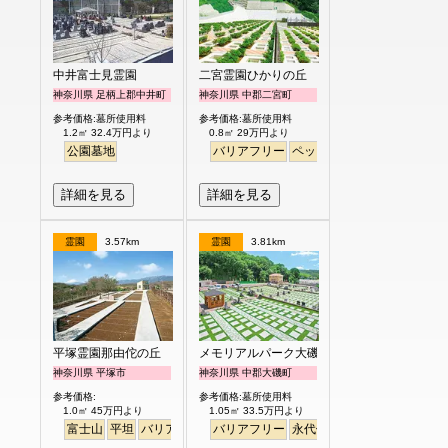
中井富士見霊園
二宮霊園ひかりの丘
神奈川県 足柄上郡中井町
神奈川県 中郡二宮町
参考価格:墓所使用料
参考価格:墓所使用料
1.2㎡ 32.4万円より
0.8㎡ 29万円より
公園墓地
バリアフリー
ペット
詳細を見る
詳細を見る
霊園
3.57km
霊園
3.81km
平塚霊園那由佗の丘
メモリアルパーク大磯
神奈川県 平塚市
神奈川県 中郡大磯町
参考価格:
参考価格:墓所使用料
1.0㎡ 45万円より
1.05㎡ 33.5万円より
富士山
平坦
バリアフリー
バリアフリー
永代供養
ペット
芝生