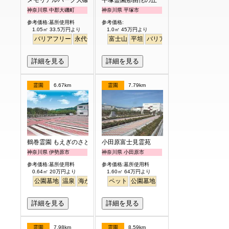
神奈川県 中郡大磯町
神奈川県 平塚市
参考価格:墓所使用料
参考価格:
1.05㎡ 33.5万円より
1.0㎡ 45万円より
バリアフリー
永代供養
ペット
富士山
芝生
平坦
バリアフリー
詳細を見る
詳細を見る
霊園
6.67km
霊園
7.79km
鶴巻霊園 もえぎのさと
小田原富士見霊苑
神奈川県 伊勢原市
神奈川県 小田原市
参考価格:墓所使用料
参考価格:墓所使用料
0.64㎡ 20万円より
1.60㎡ 64万円より
公園墓地
温泉
海がみえる
ペット
ペット
公園墓地
詳細を見る
詳細を見る
霊園
7.98km
霊園
8.59km