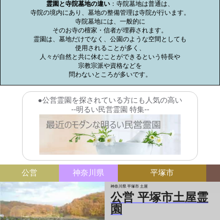
霊園と寺院墓地の違い
：寺院墓地は普通は、

寺院の境内にあり、墓地の整備管理は寺院が行います。

寺院墓地には、一般的に

そのお寺の檀家・信者が埋葬されます。

霊園は、墓地だけでなく、公園のような空間としても

使用されることが多く、

人々が自然と共に休むことができるという特長や

宗教宗派や資格などを

問わないところが多いです。
●公営霊園を探されている方にも人気の高い
--明るい民営霊園 特集--
公営
神奈川県
平塚市
神奈川県 平塚市 土屋
公営 平塚市土屋霊
園