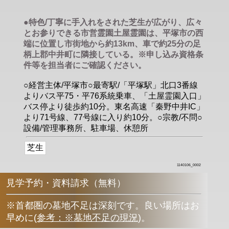
●特色/丁寧に手入れをされた芝生が広がり、広々
とお参りできる市営霊園土屋霊園は、平塚市の西
端に位置し市街地から約13km、車で約25分の足
柄上郡中井町に隣接している。※申し込み資格条
件等を担当者にご確認ください。
○経営主体/平塚市○最寄駅/「平塚駅」北口3番線
よりバス平75・平76系統乗車、「土屋霊園入口」
バス停より徒歩約10分。東名高速「秦野中井IC」
より71号線、77号線に入り約10分。○宗教/不問○
設備/管理事務所、駐車場、休憩所
芝生
1140106_0002
見学予約・資料請求（無料）
※首都圏の墓地不足は深刻です。良い場所はお
早めに
(
参考：※墓地不足の現況
)
。