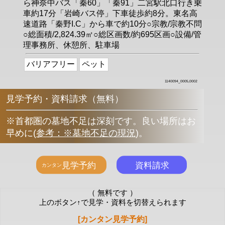
ら神奈中バス「秦60」「秦91」二宮駅北口行き乗
車約17分「岩崎バス停」下車徒歩約8分。東名高
速道路「秦野I.C」から車で約10分○宗教/宗教不問
○総面積/2,824.39㎡○総区画数/約695区画○設備/管
理事務所、休憩所、駐車場
バリアフリー
ペット
1140094_0005,0002
見学予約・資料請求（無料）
※首都圏の墓地不足は深刻です。良い場所はお
早めに
(
参考：※墓地不足の現況
)
。
（ 無料です ）
上のボタン↑で見学・資料を切替えられます
[カンタン見学予約]