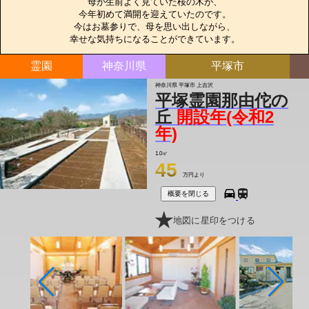
母が生前よく見ていた桜の木が、

今年初めて満開を迎えていたのです。

今はお墓参りで、母を思い出しながら、

幸せな気持ちになることができています。
霊園
神奈川県
平塚市
神奈川県 平塚市 上吉沢
平塚霊園那由佗の
丘
開設年(令和2
年)
1.0㎡
45
万円より
概要を閉じる
地図に星印をつける