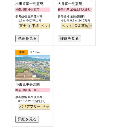
小田原富士見霊苑
大井富士見霊苑
神奈川県 小田原市
神奈川県 足柄上郡大井町
参考価格:墓所使用料
参考価格:墓所使用料
1.6㎡ 64万円より
ゆとり 0.7㎡ 24.5万円
富士山
平坦
ペット
公園墓地
ペット
公園墓地
デザイン
バリアフリー
詳細を見る
詳細を見る
霊園
9.15km
小田原中央霊園
神奈川県 小田原市
参考価格:墓所使用料
0.56㎡ 25.2万円より
バリアフリー
ペット
永代供養
富士山
詳細を見る