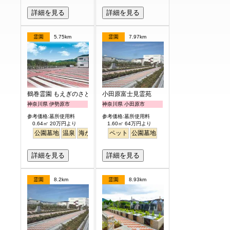
詳細を見る
詳細を見る
霊園
5.75km
霊園
7.97km
鶴巻霊園 もえぎのさと
小田原富士見霊苑
神奈川県 伊勢原市
神奈川県 小田原市
参考価格:墓所使用料
参考価格:墓所使用料
0.64㎡ 20万円より
1.60㎡ 64万円より
公園墓地
温泉
海がみえる
ペット
ペット
公園墓地
詳細を見る
詳細を見る
霊園
8.2km
霊園
8.93km