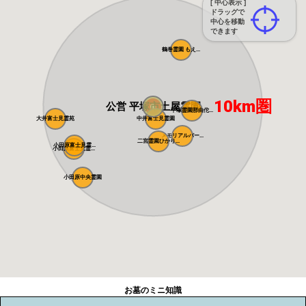
[ 中心表示 ]
ドラッグで
中心を移動
できます
鶴巻霊園 もえ...
10km圏
公営 平塚市土屋霊園
平塚霊園那由佗...
大井富士見霊苑
中井富士見霊園
メモリアルパー...
二宮霊園ひかり...
小田原富士見霊...
小田原富士見霊...
小田原中央霊園
お墓のミニ知識