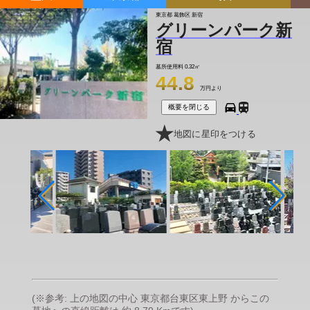
東京都 葛飾区 新宿
グリーンパーク新
宿
墓所使用料
0.32㎡
44.8
万円より
概要を閉じる
地図に星印をつける
(※参考: 上の地図の中心 東京都台東区東上野 からこの