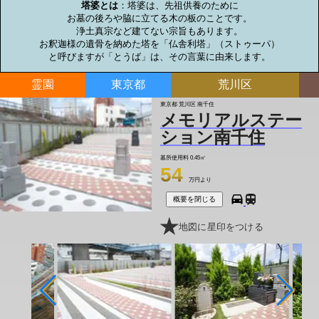
塔婆とは
：塔婆は、先祖供養のために

お墓の後ろや脇に立てる木の板のことです。

浄土真宗など建てない宗旨もあります。

お釈迦様の遺骨を納めた塔を「仏舎利塔」（ストゥーパ）

と呼びますが「とうば」は、その言葉に由来します。
霊園
東京都
荒川区
東京都 荒川区 南千住
メモリアルステー
ション南千住
墓所使用料
0.45㎡
54
万円より
概要を閉じる
地図に星印をつける