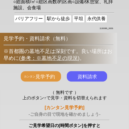
○総面積/㎡○総区画数/約区画○設備/休憩室、礼拝
施設、会食場
バリアフリー
駅から徒歩
平坦
永代供養
1130085_0005
見学予約・資料請求（無料）
※首都圏の墓地不足は深刻です。良い場所はお
早めに
(
参考：※墓地不足の現況
)
。
（ 無料です ）
上のボタン↑で見学・資料を切替えられます
[カンタン見学予約]
-ご自身の目で現地を確かめましょう-
ご見学希望日の[時間ボタン]を押すと