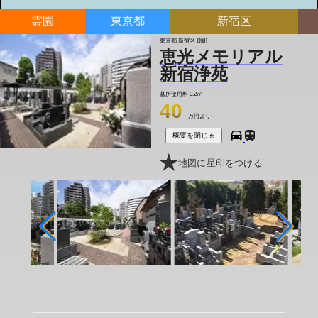
霊園
東京都
新宿区
東京都 新宿区 原町
恵光メモリアル
新宿浄苑
墓所使用料
0.2㎡
40
万円より
概要を閉じる
地図に星印をつける