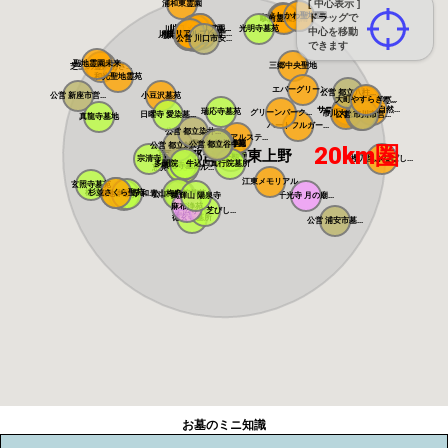
[ 中心表示 ]
浦和東霊園
よしかわ聖地霊...
さくら聖地霊園
ドラッグで
吉川美南霊園
駅前霊園美南
川口さくら霊園...
川口メモリアル...
光明寺墓苑
川口光輪メモリ...
中心を移動
メモリアルプレ...
川口中央霊園
メモリアルパー...
川口霊園かわぐ...
川口霊園 かわ...
サンク川口霊園
ヒルズ川口
源長寺墓地 ま...
公営 川口市安...
できます
聖地霊園未来
三郷中央聖地
芝生の霊園あさ...
和光聖地霊苑
エバーグリーン...
公営 都立八柱...
公営 新座市営...
小豆沢墓苑
大町やすらぎパ...
いちかわ大町霊...
サニープレイス...
サニーパーク松...
弥生の里 自然...
瑞応寺墓苑
市川の杜霊園
グリーンパーク...
市川大野霊園
日曜寺 愛染墓...
公営 市川市営...
総武霊園
真龍寺墓地
ハートフルガー...
公営 都立染井...
メモリアルステ...
寛永寺谷中霊園
寛永寺德川浄苑
公営 都立谷中...
公営 都立雑司...
20km圏
東京都台東区東上野
東本願寺
宗清寺
櫻乃里ふなばし...
感通寺
多聞院 牛込四...
真行院墓所
積徳寺墓所
恵光メモリアル...
瑞光寺
江東メモリアル
玄照寺墓苑
桜上水 みたま...
杉並さくら聖苑
築地本願寺 和...
青山梅窓院墓苑
浄見寺
公営 都立青山...
萬輝山 陽泉寺
千光寺 月の廟...
麻布浄苑
正伝寺 芝びし...
徳玄寺墓所
公営 浦安市墓...
お墓のミニ知識