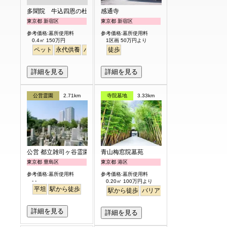
多聞院 牛込四恩の杜
感通寺
東京都 新宿区
東京都 新宿区
参考価格:墓所使用料
参考価格:墓所使用料
0.4㎡ 150万円
1区画 50万円より
ペット
永代供養
バリアフリー
徒歩
駅から徒歩
詳細を見る
詳細を見る
公営霊園
2.71km
寺院墓地
3.33km
公営 都立雑司ヶ谷霊園
青山梅窓院墓苑
東京都 豊島区
東京都 港区
参考価格:墓所使用料
参考価格:墓所使用料
- -
0.20㎡ 100万円より
平坦
駅から徒歩
駅から徒歩
バリアフリー
永代供養
樹木
詳細を見る
詳細を見る