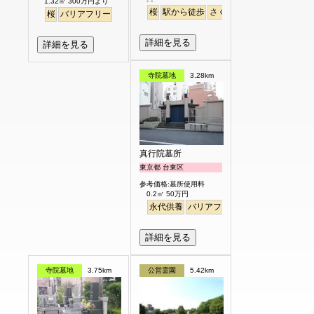
- -
1.32㎡ 300万円より
桜
駅から徒歩
さくら
桜
バリアフリー
詳細を見る
詳細を見る
寺院墓地
3.28km
真行院墓所
東京都 台東区
参考価格:墓所使用料
0.2㎡ 50万円
永代供養
バリアフリー
駅から徒歩
詳細を見る
寺院墓地
3.75km
公営霊園
5.42km