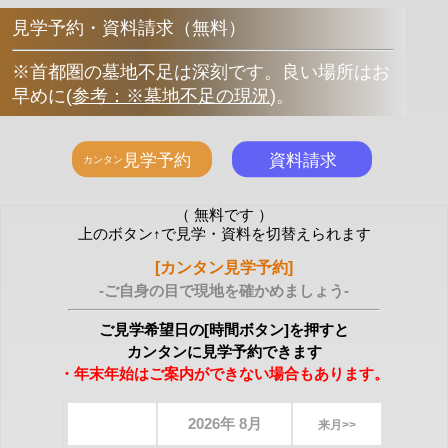
見学予約・資料請求（無料）
※首都圏の墓地不足は深刻です。良い場所はお
早めに
(
参考：※墓地不足の現況
)
。
（ 無料です ）
上のボタン↑で見学・資料を切替えられます
[カンタン見学予約]
-ご自身の目で現地を確かめましょう-
ご見学希望日の[時間ボタン]を押すと
カンタンに見学予約できます
・年末年始はご案内ができない場合もあります。
2026年 8月
来月>>