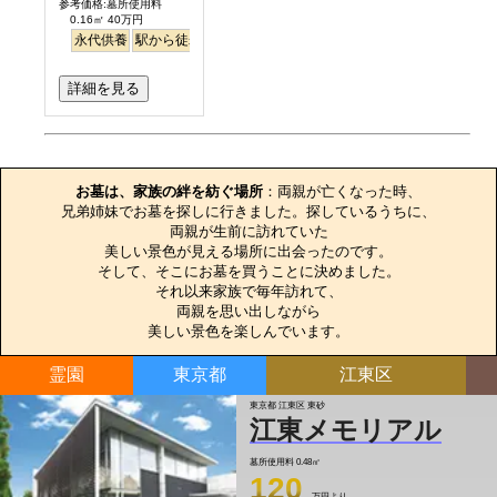
参考価格:墓所使用料
0.16㎡ 40万円
永代供養
駅から徒歩
詳細を見る
お墓のエピソード
お墓は、家族の絆を紡ぐ場所
：両親が亡くなった時、

兄弟姉妹でお墓を探しに行きました。探しているうちに、

両親が生前に訪れていた

美しい景色が見える場所に出会ったのです。

そして、そこにお墓を買うことに決めました。

それ以来家族で毎年訪れて、

両親を思い出しながら

美しい景色を楽しんでいます。
霊園
東京都
江東区
東京都 江東区 東砂
江東メモリアル
墓所使用料
0.48㎡
120
万円より