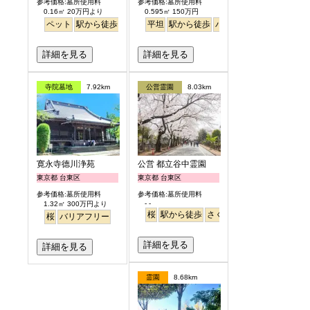
参考価格:墓所使用料
参考価格:墓所使用料
0.16㎡ 20万円より
0.595㎡ 150万円
ペット
駅から徒歩
バリアフリー
平坦
駅から徒歩
明るい
バリアフリー
詳細を見る
詳細を見る
寺院墓地
7.92km
公営霊園
8.03km
寛永寺德川浄苑
公営 都立谷中霊園
東京都 台東区
東京都 台東区
参考価格:墓所使用料
参考価格:墓所使用料
- -
1.32㎡ 300万円より
桜
駅から徒歩
さくら
桜
バリアフリー
詳細を見る
詳細を見る
霊園
8.68km