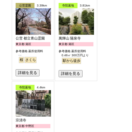
公営霊園
3.39km
寺院墓地
3.81km
公営 都立青山霊園
萬輝山 陽泉寺
東京都 港区
東京都 港区
参考価格:墓所使用料
参考価格:墓所使用料
- -
0.46㎡ 300万円より
桜
さくら
駅から徒歩
詳細を見る
詳細を見る
寺院墓地
4.4km
宗清寺
東京都 中野区