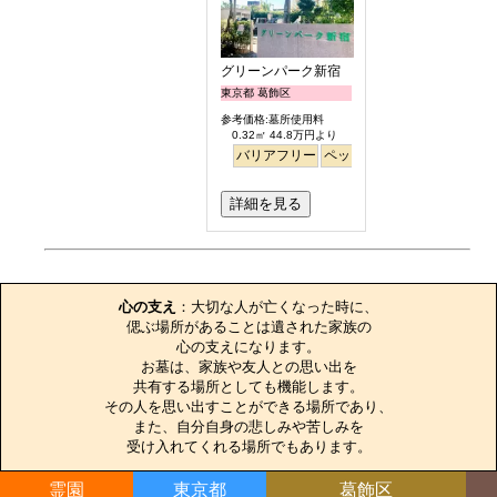
グリーンパーク新宿
東京都 葛飾区
参考価格:墓所使用料
0.32㎡ 44.8万円より
バリアフリー
ペット
永代供養
詳細を見る
お墓のエピソード
心の支え
：大切な人が亡くなった時に、

偲ぶ場所があることは遺された家族の

心の支えになります。

お墓は、家族や友人との思い出を

共有する場所としても機能します。

その人を思い出すことができる場所であり、

また、自分自身の悲しみや苦しみを

受け入れてくれる場所でもあります。
霊園
東京都
葛飾区