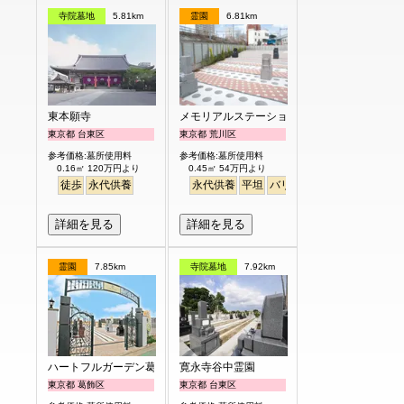
寺院墓地
5.81km
霊園
6.81km
東本願寺
メモリアルステーション南千住
東京都 台東区
東京都 荒川区
参考価格:墓所使用料
参考価格:墓所使用料
0.16㎡ 120万円より
0.45㎡ 54万円より
徒歩
永代供養
永代供養
平坦
バリアフリー
駅から徒歩
詳細を見る
詳細を見る
霊園
7.85km
寺院墓地
7.92km
ハートフルガーデン葛飾鎌倉
寛永寺谷中霊園
東京都 葛飾区
東京都 台東区