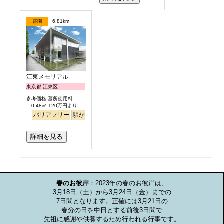
霊園
6.81km
江東メモリアル
東京都 江東区
参考価格:墓所使用料
0.48㎡ 120万円より
バリアフリー
駅から徒歩
平坦
永代供養
詳細を見る
お墓のミニ知識
春のお彼岸
：2023年の春のお彼岸は、

3月18日（土）から3月24日（金）までの

7日間となります。正確には3月21日の

春分の日を中日とする前後3日間で

先祖に感謝や供養するため行われる行事です。