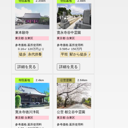
寺院墓地
2.35km
寺院墓地
2.4km
東本願寺
寛永寺谷中霊園
東京都 台東区
東京都 台東区
参考価格:墓所使用料
参考価格:墓所使用料
0.16㎡ 120万円より
0.595㎡ 150万円
徒歩
永代供養
平坦
駅から徒歩
バリアフリー
詳細を見る
詳細を見る
寺院墓地
2.4km
公営霊園
2.64km
寛永寺德川浄苑
公営 都立谷中霊園
東京都 台東区
東京都 台東区
参考価格:墓所使用料
参考価格:墓所使用料