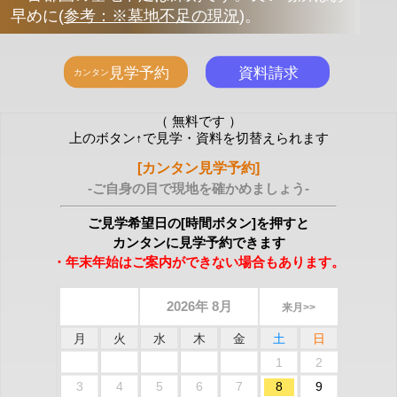
早めに
(
参考：※墓地不足の現況
)
。
（ 無料です ）
上のボタン↑で見学・資料を切替えられます
[カンタン見学予約]
-ご自身の目で現地を確かめましょう-
ご見学希望日の[時間ボタン]を押すと
カンタンに見学予約できます
・年末年始はご案内ができない場合もあります。
2026年 8月
来月>>
月
火
水
木
金
土
日
1
2
3
4
5
6
7
8
9