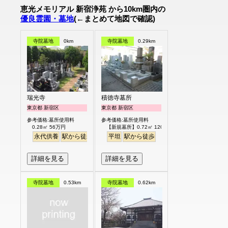
恵光メモリアル 新宿浄苑 から10km圏内の
優良霊園・墓地
(←まとめて地図で確認)
寺院墓地
0km
寺院墓地
0.29km
瑞光寺
積徳寺墓所
東京都 新宿区
東京都 新宿区
参考価格:墓所使用料
参考価格:墓所使用料
0.28㎡ 56万円
【新規墓所】0.72㎡ 120万円
永代供養
駅から徒歩
平坦
駅から徒歩
詳細を見る
詳細を見る
寺院墓地
0.53km
寺院墓地
0.62km