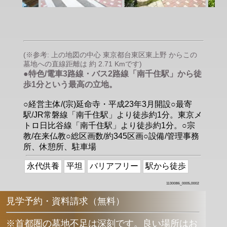
(※参考: 上の地図の中心 東京都台東区東上野 からこの
墓地への直線距離は 約 2.71 Kmです)
●特色/電車3路線・バス2路線「南千住駅」から徒
歩1分という最高の立地。
○経営主体/(宗)延命寺・平成23年3月開設○最寄
駅/JR常磐線「南千住駅」より徒歩約1分。東京メ
トロ日比谷線「南千住駅」より徒歩約1分。○宗
教/在来仏教○総区画数/約345区画○設備/管理事務
所、休憩所、駐車場
永代供養
平坦
バリアフリー
駅から徒歩
1130086_0005,0002
見学予約・資料請求（無料）
※首都圏の墓地不足は深刻です。良い場所はお