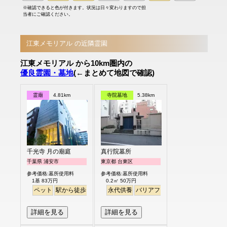
※確認できると色が付きます。状況は日々変わりますので担
当者にご確認ください。
江東メモリアル の近隣霊園
江東メモリアル から10km圏内の
優良霊園・墓地
(←まとめて地図で確認)
霊廟
4.81km
寺院墓地
5.38km
千光寺 月の廟庭
真行院墓所
千葉県 浦安市
東京都 台東区
参考価格:墓所使用料
参考価格:墓所使用料
1基 83万円
0.2㎡ 50万円
ペット
駅から徒歩
永代供養
バリアフリー
駅から徒歩
詳細を見る
詳細を見る