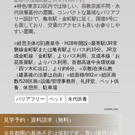
墓地への直線距離は 約 8.79 Kmです)
●特色/東京23区内では珍しい、宗教宗派不問・永
代供養墓付の霊園。コンパクトな墓域なバリアフ
リー設計で、亀有駅・金町駅に近く、国道6号に
も面しており、交通のアクセスも良いお参りしや
すい霊園。
○経営主体/(宗)唐泉寺・H28年開設○最寄駅/JR常
磐線金町駅または亀有駅よりバス約10分。JR京
成金町線「金町駅」よりバス利用。京成本線「お
花茶屋駅」よりバス利用。首都高速中央環状線
「四ツ木IC出口」より約6分。○宗教/在来仏教
（建墓後の法要は自由）○総面積/992㎡○総区画
数/528区画○設備/管理事務所、礼拝堂、ペット供
養、休憩所、駐車場
バリアフリー
ペット
永代供養
1130089_0002
見学予約・資料請求（無料）
※首都圏の墓地不足は深刻です。良い場所はお