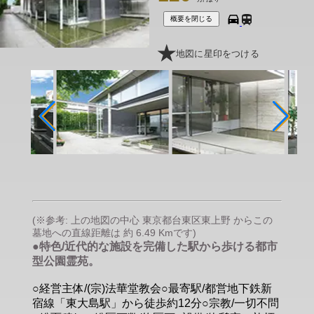
概要を閉じる
地図に星印をつける
(※参考: 上の地図の中心 東京都台東区東上野 からこの
墓地への直線距離は 約 6.49 Kmです)
●特色/近代的な施設を完備した駅から歩ける都市
型公園霊苑。
○経営主体/(宗)法華堂教会○最寄駅/都営地下鉄新
宿線「東大島駅」から徒歩約12分○宗教/一切不問