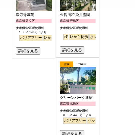
瑞応寺墓苑
公営 都立染井霊園
東京都 足立区
東京都 豊島区
参考価格:墓所使用料
参考価格:墓所使用料
- -
1.08㎡ 140万円より
桜
駅から徒歩
さくら
バリアフリー
駅から徒歩
詳細を見る
詳細を見る
霊園
6.26km
グリーンパーク新宿
東京都 葛飾区
参考価格:墓所使用料
0.32㎡ 44.8万円より
バリアフリー
ペット
永代供養
詳細を見る