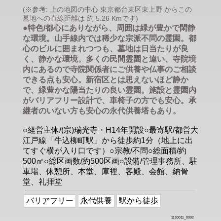
(※参考: 上の地図の中心 東京都台東区東上野 からこの
墓地への直線距離は 約 5.26 Kmです)
●特色/都心にありながら、周囲は緑が豊かで閑静
な環境。山手線内では稀少な宗派不問の霊園。都
心のビルに囲まれつつも、墓地は日当たりが良
く、静かな環境。多くの民間霊園と違い、寺院境
内にあるので寺院関係者にご供養や仏事のご相談
できる点も安心。新宿区とは思えないほど静か
で、緑豊かな陽当たりの良い霊園。施設と霊園内
がバリアフリー設計で、車椅子の方でも安心。承
継者のいない方も安心の永代供養塔もあり。
○経営主体/(宗)瑞光寺・H14年開設○最寄駅/都営大
江戸線「牛込柳町駅」から徒歩約1分（地上に出
てすぐ横が入り口です）○宗教/不問○総面積/約
500㎡○総区画数/約500区画○設備/管理事務所、駐
車場、休憩所、本堂、庫裡、客殿、会館、納骨
堂、礼拝堂
バリアフリー
永代供養
駅から徒歩
1130011_0002