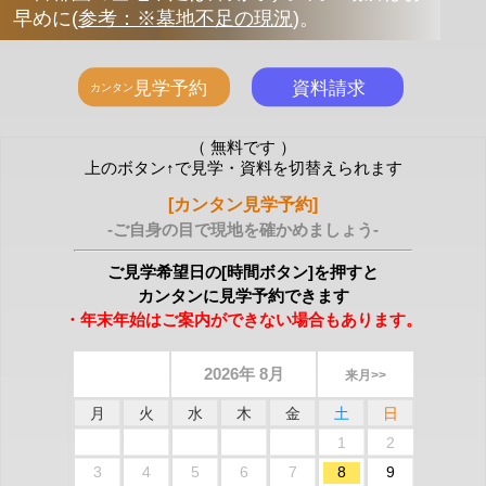
早めに
(
参考：※墓地不足の現況
)
。
（ 無料です ）
上のボタン↑で見学・資料を切替えられます
[カンタン見学予約]
-ご自身の目で現地を確かめましょう-
ご見学希望日の[時間ボタン]を押すと
カンタンに見学予約できます
・年末年始はご案内ができない場合もあります。
2026年 8月
来月>>
月
火
水
木
金
土
日
1
2
3
4
5
6
7
8
9