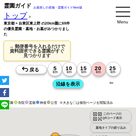
霊園ガイド
お墓探しの老舗・霊園ガイドWeb版
トップ
>
Menu
東京都 > 台東区東上野 の20km圏に69件
の優良霊園・墓地・お墓がみつかりまし
た
→ 郵便番号を入れるだけで
資料請求できる霊園がすぐ
見つかります
list
霊園
寺院
霊廟
神道
公営
※大きな〇は個別ページを閲覧済み
このページの
QRコード表示
墓地タイプの絞り込み