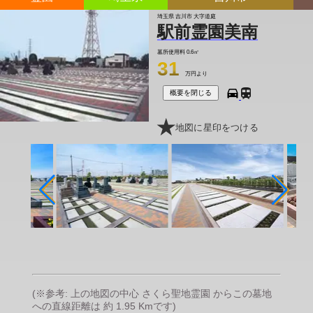
埼玉県 吉川市 大字道庭
駅前霊園美南
墓所使用料
0.6㎡
31
万円より
概要を閉じる
地図に星印をつける
(※参考: 上の地図の中心 さくら聖地霊園 からこの墓地
への直線距離は 約 1.95 Kmです)