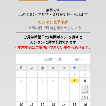
（ 無料です ）
上のボタン↑で見学・資料を切替えられます
[カンタン見学予約]
-ご自身の目で現地を確かめましょう-
ご見学希望日の[時間ボタン]を押すと
カンタンに見学予約できます
・年末年始はご案内ができない場合もあります。
2026年 8月
来月>>
月
火
水
木
金
土
日
1
2
3
4
5
6
7
8
9
10時
13時
15時
10
11
12
13
14
15
16