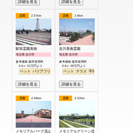
詳細を見る
詳細を見る
霊園
2.57km
霊園
2.6km
駅前霊園美南
吉川美南霊園
埼玉県 吉川市
埼玉県 吉川市
参考価格:墓所使用料
参考価格:墓所使用料
0.6㎡ 31万円より
0.8㎡ 38万円より
ペット
バリアフリー
駅から徒歩
ペット
テラス
平坦
徒歩
詳細を見る
詳細を見る
霊園
4.49km
霊園
4.52km
メモリアルパーク流山聖地
メモリアルグリーン流山聖地