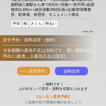
蔵野線三郷駅から車で約5分○宗教/一切不問○総面
積/約2,400㎡○総区画数/992区画○設備/管理事務
所、駐車場、休憩所、モニュメント噴水
平坦
桜
さくら
明るい
1110045_0005
見学予約・資料請求（無料）
※首都圏の墓地不足は深刻です。良い場所はお
早めに
(
参考：※墓地不足の現況
)
。
（ 無料です ）
上のボタン↑で見学・資料を切替えられます
[カンタン見学予約]
-ご自身の目で現地を確かめましょう-