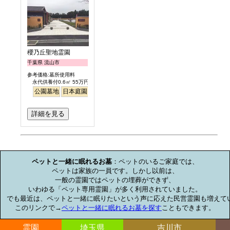
櫻乃丘聖地霊園
千葉県 流山市
参考価格:墓所使用料
永代供養付0.6㎡ 55万円より
公園墓地
日本庭園
バリアフリー
桜
さくら
明るい
詳細を見る
お墓のミニ知識
ペットと一緒に眠れるお墓
：ペットのいるご家庭では、

ペットは家族の一員です。しかし以前は、

一般の霊園ではペットの埋葬ができず、

いわゆる「ペット専用霊園」が多く利用されていました。

でも最近は、ペットと一緒に眠りたいという声に応えた民営霊園も増えてい
このリンクで→
ペットと一緒に眠れるお墓を探す
こともできます。
霊園
埼玉県
吉川市