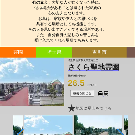
心の支え
：大切な人が亡くなった時に、

偲ぶ場所があることは遺された家族の

心の支えになります。

お墓は、家族や友人との思い出を

共有する場所としても機能します。

その人を思い出すことができる場所であり、

また、自分自身の悲しみや苦しみを

受け入れてくれる場所でもあります。
霊園
埼玉県
吉川市
埼玉県 吉川市 大字三輪野江
さくら聖地霊園
墓所使用料
0.8㎡
26.5
万円より
概要を閉じる
地図に星印をつける