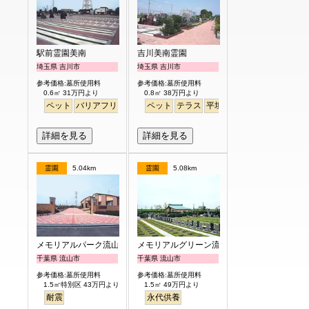
駅前霊園美南
吉川美南霊園
埼玉県 吉川市
埼玉県 吉川市
参考価格:墓所使用料
参考価格:墓所使用料
0.6㎡ 31万円より
0.8㎡ 38万円より
ペット
バリアフリー
駅から徒歩
ペット
テラス
平坦
徒歩
詳細を見る
詳細を見る
霊園
5.04km
霊園
5.08km
メモリアルパーク流山聖地
メモリアルグリーン流山聖地
千葉県 流山市
千葉県 流山市
参考価格:墓所使用料
参考価格:墓所使用料
1.5㎡特別区 43万円より
1.5㎡ 49万円より
耐震
永代供養