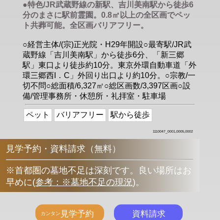
●特色/JR武蔵野線の新駅、吉川美南駅から徒歩6
分のまさに駅前霊園。0.8㎡以上の全区画でペッ
ト共葬可能。全区画バリアフリー。
○経営主体/(宗)正光院・H29年開設○最寄駅/JR武
蔵野線「吉川美南駅」から徒歩6分、「新三郷
駅」東口より徒歩約10分。東京外環自動車道「外
環三郷西I．C」外回り出口より約10分。○宗教/一
切不問○総面積/6,327㎡○総区画数/3,397区画○設
備/管理事務所・休憩所・礼拝室・駐車場
ペット
バリアフリー
駅から徒歩
1110047_0001,0005,0002
見学予約・資料請求（無料）
※首都圏の墓地不足は深刻です。良い場所はお
早めに
(
参考：※墓地不足の現況
)
。