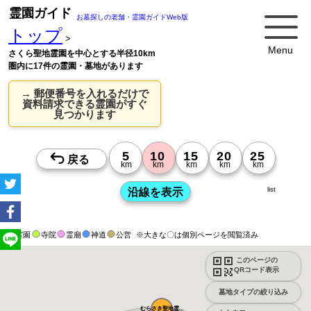
霊園ガイド
お墓探しの老舗・霊園ガイドWeb版
トップ
>
Menu
さくら聖地霊園を中心とする半径10km
圏内に17件の霊園・墓地があります
→ 郵便番号を入れるだけで
資料請求できる霊園がすぐ
見つかります
list
霊園
寺院
霊廟
神道
公営
※大きな〇は個別ページを閲覧済み
このページの
QRコード表示
墓地タイプの絞り込み
むらさき聖地霊...