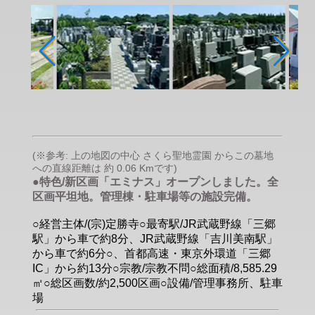
(※参考: 上の地図の中心 さくら聖地霊園 からこの墓地
への直線距離は 約 0.06 Kmです)
●特色/新区画「エミナス」オープンしました。全
区画平坦地。管理棟・駐車場等の施設完備。
○経営主体/(宗)定勝寺○最寄駅/JR武蔵野線「三郷
駅」から車で約8分、JR武蔵野線「吉川美南駅」
から車で約6分○、首都高速・東京外環道「三郷
IC」から約13分○宗教/宗教不問○総面積/8,585.29
㎡○総区画数/約2,500区画○設備/管理事務所、駐車
場