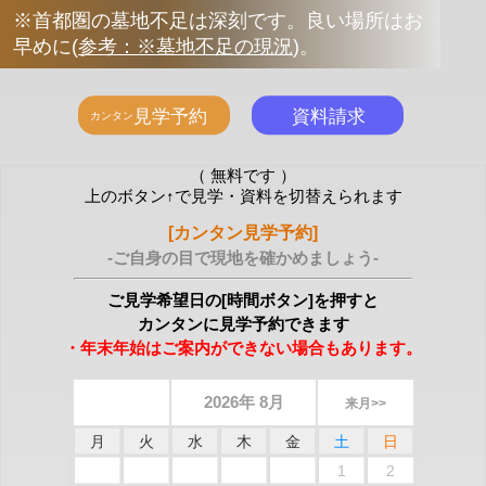
※首都圏の墓地不足は深刻です。良い場所はお
早めに
(
参考：※墓地不足の現況
)
。
（ 無料です ）
上のボタン↑で見学・資料を切替えられます
[カンタン見学予約]
-ご自身の目で現地を確かめましょう-
ご見学希望日の[時間ボタン]を押すと
カンタンに見学予約できます
・年末年始はご案内ができない場合もあります。
2026年 8月
来月>>
月
火
水
木
金
土
日
1
2