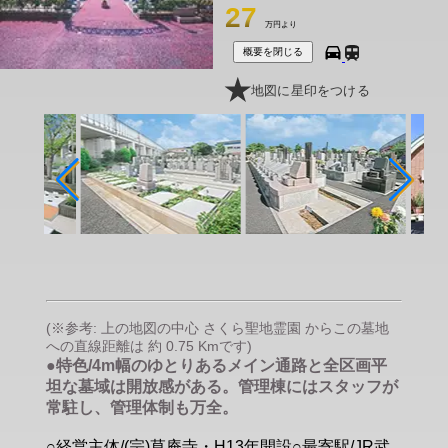
27
万円より
概要を閉じる
地図に星印をつける
(※参考: 上の地図の中心 さくら聖地霊園 からこの墓地
への直線距離は 約 0.75 Kmです)
●特色/4m幅のゆとりあるメイン通路と全区画平
坦な墓域は開放感がある。管理棟にはスタッフが
常駐し、管理体制も万全。
○経営主体/(宗)草庵寺・H13年開設○最寄駅/JR武