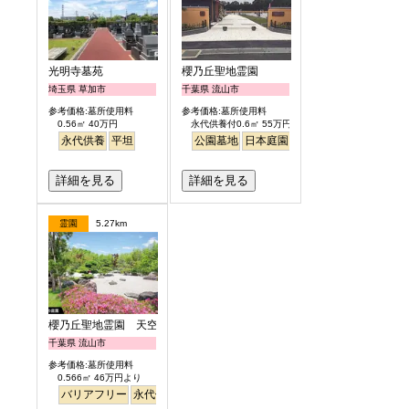
光明寺墓苑
櫻乃丘聖地霊園
埼玉県 草加市
千葉県 流山市
参考価格:墓所使用料
参考価格:墓所使用料
0.56㎡ 40万円
永代供養付0.6㎡ 55万円より
永代供養
平坦
公園墓地
日本庭園
バリアフリー
桜
さく
詳細を見る
詳細を見る
霊園
5.27km
櫻乃丘聖地霊園 天空の郷
千葉県 流山市
参考価格:墓所使用料
0.566㎡ 46万円より
バリアフリー
永代供養
桜
さくら
日本庭園