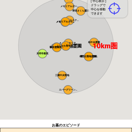
[ 中心表示 ]
ドラッグで
メモリアルガー...
中心を移動
野田さくら霊園
できます
メモリアルスク...
メモリアルグリ...
メモリアルパー...
柏中央霊園
さくらメモリア...
10km圏
さくら聖地霊園
よしかわ聖地霊...
吉川美南霊園
駅前霊園美南
光明寺墓苑
櫻乃丘聖地霊園...
櫻乃丘聖地霊園
三郷中央聖地
エバーグリーン...
お墓のエピソード