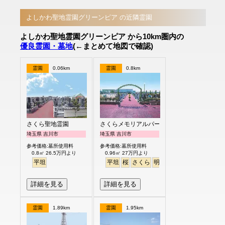
よしかわ聖地霊園グリーンピア の近隣霊園
よしかわ聖地霊園グリーンピア から10km圏内の
優良霊園・墓地
(←まとめて地図で確認)
霊園
0.06km
霊園
0.8km
さくら聖地霊園
さくらメモリアルパーク
埼玉県 吉川市
埼玉県 吉川市
参考価格:墓所使用料
参考価格:墓所使用料
0.8㎡ 26.5万円より
0.96㎡ 27万円より
平坦
平坦
桜
さくら
明るい
詳細を見る
詳細を見る
霊園
1.89km
霊園
1.95km