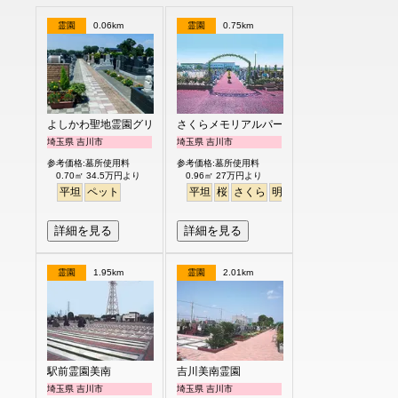
霊園
0.06km
霊園
0.75km
よしかわ聖地霊園グリーンピア
さくらメモリアルパーク
埼玉県 吉川市
埼玉県 吉川市
参考価格:墓所使用料
参考価格:墓所使用料
0.70㎡ 34.5万円より
0.96㎡ 27万円より
平坦
ペット
平坦
桜
さくら
明るい
詳細を見る
詳細を見る
霊園
1.95km
霊園
2.01km
駅前霊園美南
吉川美南霊園
埼玉県 吉川市
埼玉県 吉川市