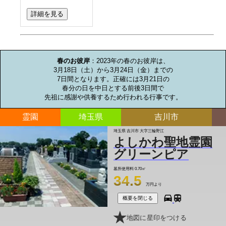
詳細を見る
お墓のミニ知識
春のお彼岸
：2023年の春のお彼岸は、

3月18日（土）から3月24日（金）までの

7日間となります。正確には3月21日の

春分の日を中日とする前後3日間で

先祖に感謝や供養するため行われる行事です。
霊園
埼玉県
吉川市
埼玉県 吉川市 大字三輪野江
よしかわ聖地霊園
グリーンピア
墓所使用料
0.70㎡
34.5
万円より
概要を閉じる
地図に星印をつける