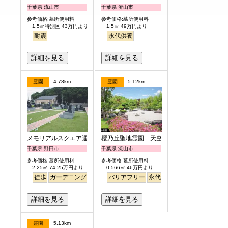
千葉県 流山市
千葉県 流山市
参考価格:墓所使用料
参考価格:墓所使用料
1.5㎡特別区 43万円より
1.5㎡ 49万円より
耐震
永代供養
詳細を見る
詳細を見る
霊園
4.78km
霊園
5.12km
メモリアルスクエア運河
櫻乃丘聖地霊園 天空の郷
千葉県 野田市
千葉県 流山市
参考価格:墓所使用料
参考価格:墓所使用料
2.25㎡ 74.25万円より
0.566㎡ 46万円より
徒歩
ガーデニング
明るい
バリアフリー
永代供養
桜
さくら
日本庭
詳細を見る
詳細を見る
霊園
5.13km