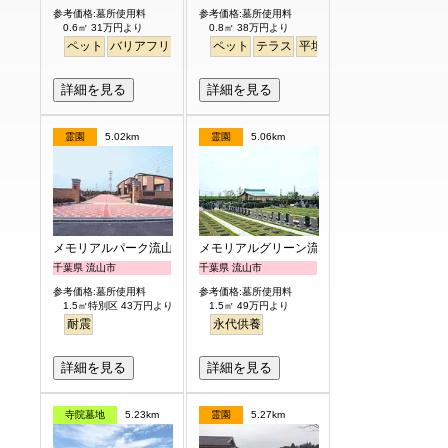
参考価格:墓所使用料
参考価格:墓所使用料
0.6㎡ 31万円より
0.8㎡ 38万円より
ペット
バリアフリー
駅から徒歩
ペット
テラス
平坦
徒歩
詳細を見る
詳細を見る
霊園
5.02km
霊園
5.06km
メモリアルパーク流山聖地
メモリアルグリーン流山聖地
千葉県 流山市
千葉県 流山市
参考価格:墓所使用料
参考価格:墓所使用料
1.5㎡特別区 43万円より
1.5㎡ 49万円より
耐震
永代供養
詳細を見る
詳細を見る
寺院墓地
5.23km
霊園
5.27km