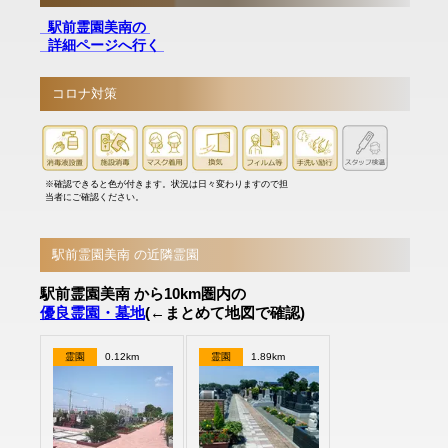
駅前霊園美南の
詳細ページへ行く
コロナ対策
※確認できると色が付きます。状況は日々変わりますので担
当者にご確認ください。
駅前霊園美南 の近隣霊園
駅前霊園美南 から10km圏内の
優良霊園・墓地
(←まとめて地図で確認)
霊園
0.12km
霊園
1.89km