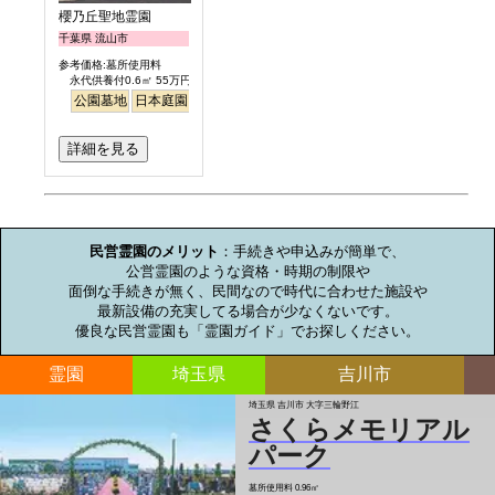
櫻乃丘聖地霊園
千葉県 流山市
参考価格:墓所使用料
永代供養付0.6㎡ 55万円より
公園墓地
日本庭園
バリアフリー
桜
さくら
明るい
詳細を見る
お墓のミニ知識
民営霊園のメリット
：手続きや申込みが簡単で、

公営霊園のような資格・時期の制限や

面倒な手続きが無く、民間なので時代に合わせた施設や

最新設備の充実してる場合が少なくないです。

優良な民営霊園も「霊園ガイド」でお探しください。
霊園
埼玉県
吉川市
埼玉県 吉川市 大字三輪野江
さくらメモリアル
パーク
墓所使用料
0.96㎡