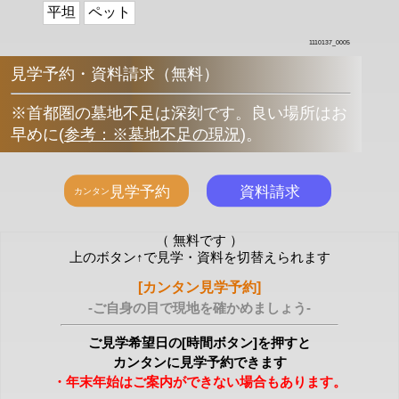
平坦
ペット
1110137_0005
見学予約・資料請求（無料）
※首都圏の墓地不足は深刻です。良い場所はお
早めに
(
参考：※墓地不足の現況
)
。
（ 無料です ）
上のボタン↑で見学・資料を切替えられます
[カンタン見学予約]
-ご自身の目で現地を確かめましょう-
ご見学希望日の[時間ボタン]を押すと
カンタンに見学予約できます
・年末年始はご案内ができない場合もあります。