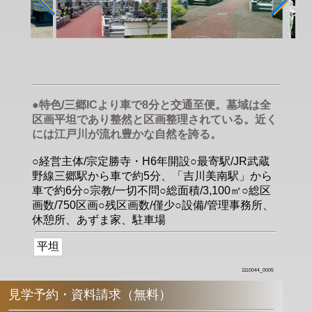
●特色/三郷ICより車で8分と交通至便。墓域は全
区画平坦であり整然と区画整理されている。近く
には江戸川が流れ豊かな自然を誇る。
○経営主体/宗定勝寺・H6年開設○最寄駅/JR武蔵
野線三郷駅から車で約5分、「吉川美南駅」から
車で約6分○宗教/一切不問○総面積/3,100㎡○総区
画数/750区画○残区画数/僅少○設備/管理事務所、
休憩所、あずま家、駐車場
平坦
1110044_0005
見学予約・資料請求（無料）