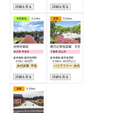
詳細を見る
詳細を見る
寺院墓地
5.17km
霊園
5.31km
光明寺墓苑
櫻乃丘聖地霊園 天空の郷
埼玉県 草加市
千葉県 流山市
参考価格:墓所使用料
参考価格:墓所使用料
0.56㎡ 40万円
0.566㎡ 46万円より
永代供養
平坦
バリアフリー
永代供養
桜
さくら
日本庭
詳細を見る
詳細を見る
霊園
5.32km