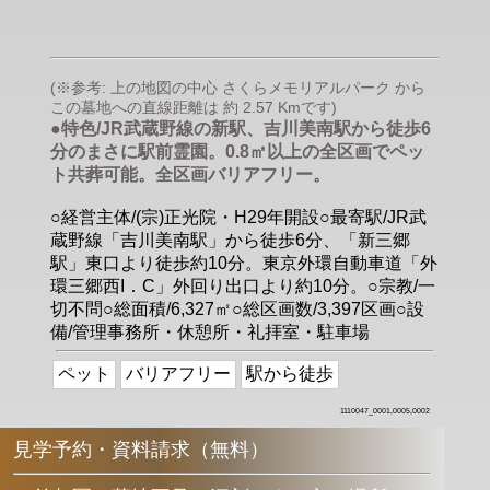
(※参考: 上の地図の中心 さくらメモリアルパーク から
この墓地への直線距離は 約 2.57 Kmです)
●特色/JR武蔵野線の新駅、吉川美南駅から徒歩6
分のまさに駅前霊園。0.8㎡以上の全区画でペッ
ト共葬可能。全区画バリアフリー。
○経営主体/(宗)正光院・H29年開設○最寄駅/JR武
蔵野線「吉川美南駅」から徒歩6分、「新三郷
駅」東口より徒歩約10分。東京外環自動車道「外
環三郷西I．C」外回り出口より約10分。○宗教/一
切不問○総面積/6,327㎡○総区画数/3,397区画○設
備/管理事務所・休憩所・礼拝室・駐車場
ペット
バリアフリー
駅から徒歩
1110047_0001,0005,0002
見学予約・資料請求（無料）