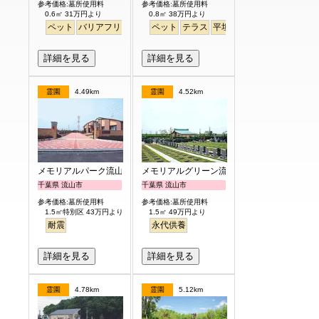
参考価格:墓所使用料
参考価格:墓所使用料
0.6㎡ 31万円より
0.8㎡ 38万円より
ペット
バリアフリー
駅から徒歩
ペット
テラス
平坦
徒歩
詳細を見る
詳細を見る
霊園
4.49km
霊園
4.52km
メモリアルパーク流山聖地
メモリアルグリーン流山聖地
千葉県 流山市
千葉県 流山市
参考価格:墓所使用料
参考価格:墓所使用料
1.5㎡特別区 43万円より
1.5㎡ 49万円より
耐震
永代供養
詳細を見る
詳細を見る
霊園
4.78km
霊園
5.12km