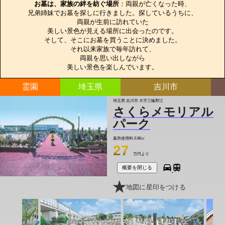
お墓は、家族の絆を紡ぐ場所
：両親が亡くなった時、

兄弟姉妹でお墓を探しに行きました。探しているうちに、

両親が生前に訪れていた

美しい景色が見える場所に出会ったのです。

そして、そこにお墓を買うことに決めました。

それ以来家族で毎年訪れて、

両親を思い出しながら

美しい景色を楽しんでいます。
霊園
埼玉県
吉川市
埼玉県 吉川市 大字三輪野江
さくらメモリアル
パーク
墓所使用料
0.96㎡
27
万円より
概要を閉じる
地図に星印をつける