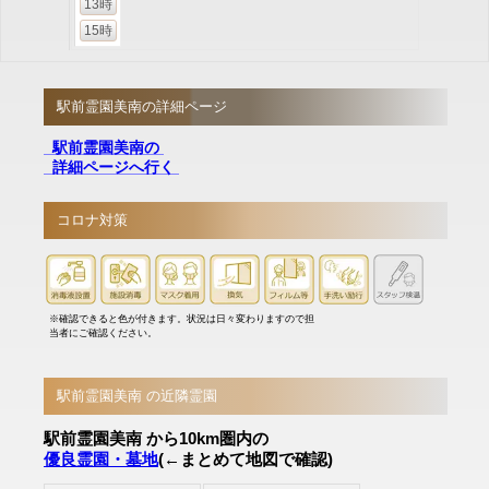
13時
15時
駅前霊園美南の詳細ページ
駅前霊園美南の
詳細ページへ行く
コロナ対策
※確認できると色が付きます。状況は日々変わりますので担
当者にご確認ください。
駅前霊園美南 の近隣霊園
駅前霊園美南 から10km圏内の
優良霊園・墓地
(←まとめて地図で確認)