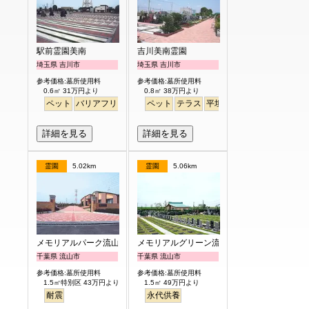
駅前霊園美南
吉川美南霊園
埼玉県 吉川市
埼玉県 吉川市
参考価格:墓所使用料
参考価格:墓所使用料
0.6㎡ 31万円より
0.8㎡ 38万円より
ペット
バリアフリー
駅から徒歩
ペット
テラス
平坦
徒歩
詳細を見る
詳細を見る
霊園
5.02km
霊園
5.06km
メモリアルパーク流山聖地
メモリアルグリーン流山聖地
千葉県 流山市
千葉県 流山市
参考価格:墓所使用料
参考価格:墓所使用料
1.5㎡特別区 43万円より
1.5㎡ 49万円より
耐震
永代供養