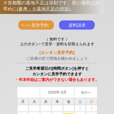
※首都圏の墓地不足は深刻です。良い場所はお
早めに
(
参考：※墓地不足の現況
)
。
（ 無料です ）
上のボタン↑で見学・資料を切替えられます
[カンタン見学予約]
-ご自身の目で現地を確かめましょう-
ご見学希望日の[時間ボタン]を押すと
カンタンに見学予約できます
・年末年始はご案内ができない場合もあります。
2026年 8月
来月>>
月
火
水
木
金
土
日
1
2