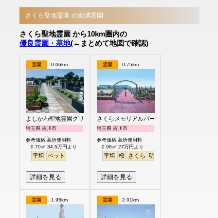
さくら聖地霊園 の近隣霊園
さくら聖地霊園 から10km圏内の
優良霊園・墓地
(←まとめて地図で確認)
霊園
0.06km
霊園
0.75km
よしかわ聖地霊園グリーンピア
さくらメモリアルパーク
埼玉県 吉川市
埼玉県 吉川市
参考価格:墓所使用料
参考価格:墓所使用料
0.70㎡ 34.5万円より
0.96㎡ 27万円より
平坦
ペット
平坦
桜
さくら
明るい
詳細を見る
詳細を見る
霊園
1.95km
霊園
2.01km