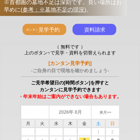
※首都圏の墓地不足は深刻です。良い場所はお
早めに
(
参考：※墓地不足の現況
)
。
（ 無料です ）
上のボタン↑で見学・資料を切替えられます
[カンタン見学予約]
-ご自身の目で現地を確かめましょう-
ご見学希望日の[時間ボタン]を押すと
カンタンに見学予約できます
・年末年始はご案内ができない場合もあります。
2026年 8月
来月>>
月
火
水
木
金
土
日
1
2