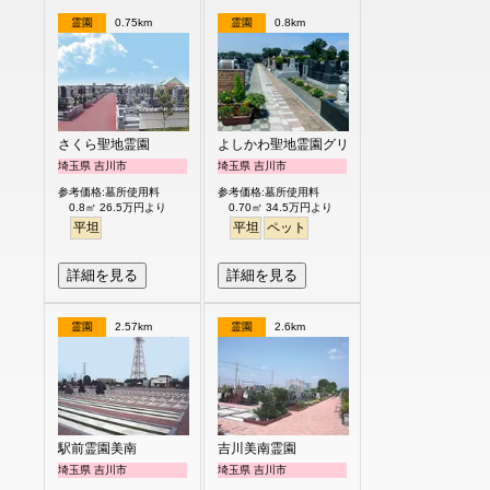
霊園
0.75km
霊園
0.8km
さくら聖地霊園
よしかわ聖地霊園グリーンピア
埼玉県 吉川市
埼玉県 吉川市
参考価格:墓所使用料
参考価格:墓所使用料
0.8㎡ 26.5万円より
0.70㎡ 34.5万円より
平坦
平坦
ペット
詳細を見る
詳細を見る
霊園
2.57km
霊園
2.6km
駅前霊園美南
吉川美南霊園
埼玉県 吉川市
埼玉県 吉川市