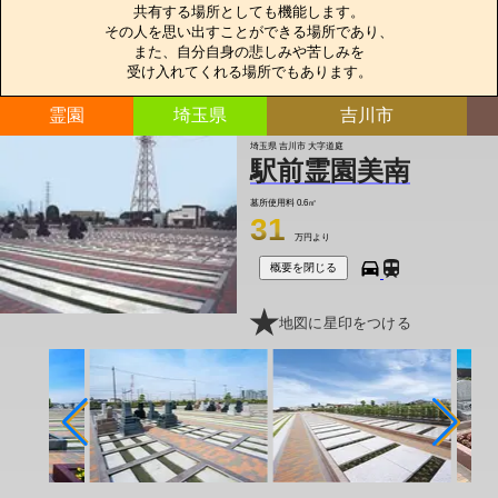
共有する場所としても機能します。

その人を思い出すことができる場所であり、

また、自分自身の悲しみや苦しみを

受け入れてくれる場所でもあります。
霊園
埼玉県
吉川市
埼玉県 吉川市 大字道庭
駅前霊園美南
墓所使用料
0.6㎡
31
万円より
概要を閉じる
地図に星印をつける