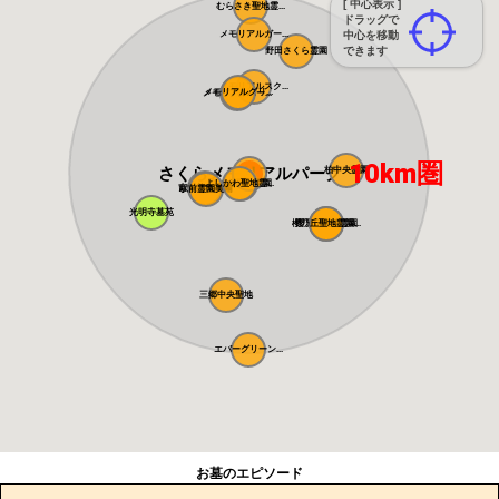
[ 中心表示 ]
むらさき聖地霊...
ドラッグで
メモリアルガー...
中心を移動
できます
野田さくら霊園
メモリアルスク...
メモリアルグリ...
メモリアルパー...
10km圏
さくらメモリアルパーク
柏中央霊園
よしかわ聖地霊...
さくら聖地霊園
吉川美南霊園
駅前霊園美南
光明寺墓苑
櫻乃丘聖地霊園...
櫻乃丘聖地霊園
三郷中央聖地
エバーグリーン...
お墓のエピソード