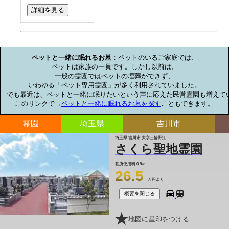
詳細を見る
お墓のミニ知識
ペットと一緒に眠れるお墓
：ペットのいるご家庭では、

ペットは家族の一員です。しかし以前は、

一般の霊園ではペットの埋葬ができず、

いわゆる「ペット専用霊園」が多く利用されていました。

でも最近は、ペットと一緒に眠りたいという声に応えた民営霊園も増えてい
このリンクで→
ペットと一緒に眠れるお墓を探す
こともできます。
霊園
埼玉県
吉川市
埼玉県 吉川市 大字三輪野江
さくら聖地霊園
墓所使用料
0.8㎡
26.5
万円より
概要を閉じる
地図に星印をつける