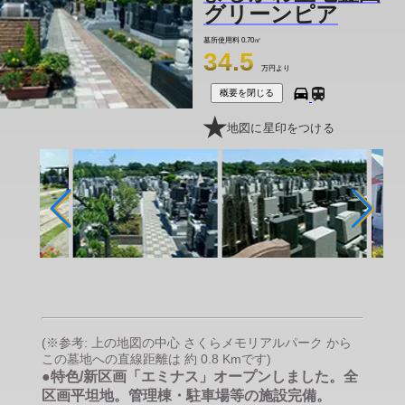
グリーンピア
墓所使用料
0.70㎡
34.5
万円より
概要を閉じる
地図に星印をつける
(※参考: 上の地図の中心 さくらメモリアルパーク から
この墓地への直線距離は 約 0.8 Kmです)
●特色/新区画「エミナス」オープンしました。全
区画平坦地。管理棟・駐車場等の施設完備。