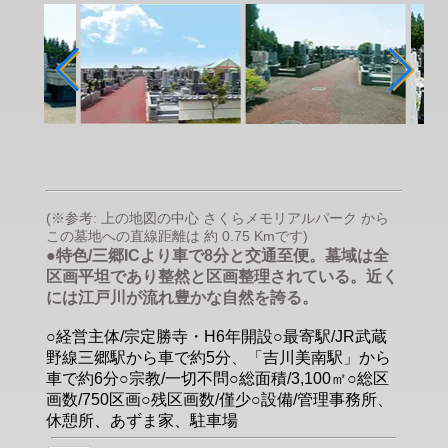
(※参考: 上の地図の中心 さくらメモリアルパーク から
この墓地への直線距離は 約 0.75 Kmです)
●特色/三郷ICより車で8分と交通至便。墓域は全
区画平坦であり整然と区画整理されている。近く
には江戸川が流れ豊かな自然を誇る。
○経営主体/宗定勝寺・H6年開設○最寄駅/JR武蔵
野線三郷駅から車で約5分、「吉川美南駅」から
車で約6分○宗教/一切不問○総面積/3,100㎡○総区
画数/750区画○残区画数/僅少○設備/管理事務所、
休憩所、あずま家、駐車場