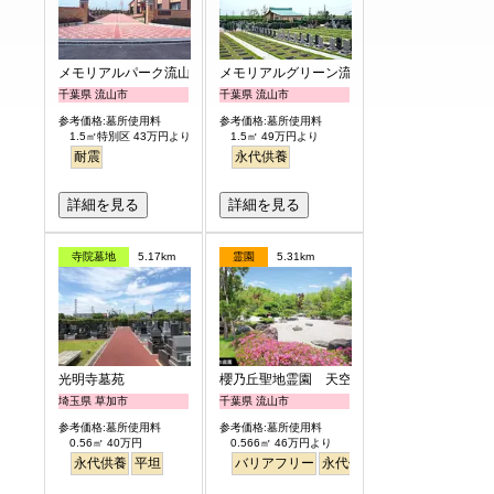
メモリアルパーク流山聖地
メモリアルグリーン流山聖地
千葉県 流山市
千葉県 流山市
参考価格:墓所使用料
参考価格:墓所使用料
1.5㎡特別区 43万円より
1.5㎡ 49万円より
耐震
永代供養
詳細を見る
詳細を見る
寺院墓地
5.17km
霊園
5.31km
光明寺墓苑
櫻乃丘聖地霊園 天空の郷
埼玉県 草加市
千葉県 流山市
参考価格:墓所使用料
参考価格:墓所使用料
0.56㎡ 40万円
0.566㎡ 46万円より
永代供養
平坦
バリアフリー
永代供養
桜
さくら
日本庭