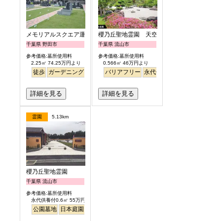
メモリアルスクエア運河
櫻乃丘聖地霊園 天空の郷
千葉県 野田市
千葉県 流山市
参考価格:墓所使用料
参考価格:墓所使用料
2.25㎡ 74.25万円より
0.566㎡ 46万円より
徒歩
ガーデニング
明るい
バリアフリー
永代供養
桜
さくら
日本庭
詳細を見る
詳細を見る
霊園
5.13km
櫻乃丘聖地霊園
千葉県 流山市
参考価格:墓所使用料
永代供養付0.6㎡ 55万円より
公園墓地
日本庭園
バリアフリー
桜
さくら
明るい