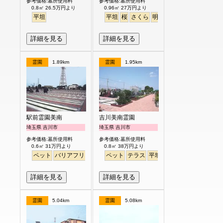
参考価格:墓所使用料
参考価格:墓所使用料
0.8㎡ 26.5万円より
0.96㎡ 27万円より
平坦
平坦
桜
さくら
明るい
詳細を見る
詳細を見る
霊園
1.89km
霊園
1.95km
駅前霊園美南
吉川美南霊園
埼玉県 吉川市
埼玉県 吉川市
参考価格:墓所使用料
参考価格:墓所使用料
0.6㎡ 31万円より
0.8㎡ 38万円より
ペット
バリアフリー
駅から徒歩
ペット
テラス
平坦
徒歩
詳細を見る
詳細を見る
霊園
5.04km
霊園
5.08km