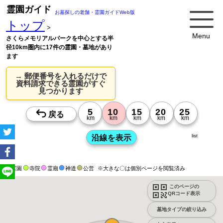
霊園ガイド
お墓探しの老舗・霊園ガイドWeb版
トップ
>
Menu
さくらメモリアルパークを中心とする半
径10km圏内に17件の霊園・墓地があり
ます
→ 郵便番号を入れるだけで
資料請求できる霊園がすぐ
見つかります
list
霊園
寺院
霊廟
神道
公営
※大きな〇は個別ページを閲覧済み
このページの
QRコード表示
墓地タイプの絞り込み