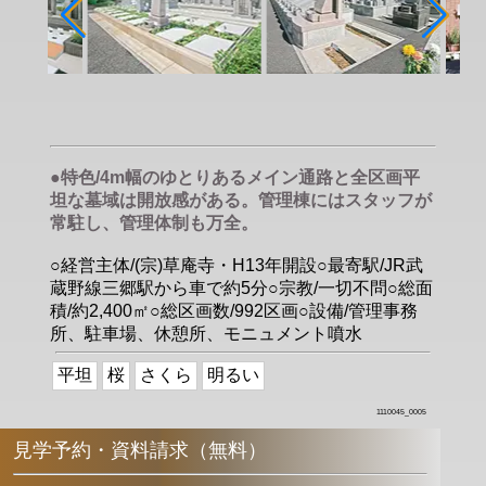
●特色/4m幅のゆとりあるメイン通路と全区画平
坦な墓域は開放感がある。管理棟にはスタッフが
常駐し、管理体制も万全。
○経営主体/(宗)草庵寺・H13年開設○最寄駅/JR武
蔵野線三郷駅から車で約5分○宗教/一切不問○総面
積/約2,400㎡○総区画数/992区画○設備/管理事務
所、駐車場、休憩所、モニュメント噴水
平坦
桜
さくら
明るい
1110045_0005
見学予約・資料請求（無料）