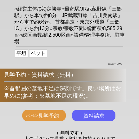
○経営主体/(宗)定勝寺○最寄駅/JR武蔵野線「三郷
駅」から車で約8分、JR武蔵野線「吉川美南駅」
から車で約6分○、首都高速・東京外環道「三郷
IC」から約13分○宗教/宗教不問○総面積/8,585.29
㎡○総区画数/約2,500区画○設備/管理事務所、駐車
場
平坦
ペット
1110137_0005
見学予約・資料請求（無料）
※首都圏の墓地不足は深刻です。良い場所はお
早めに
(
参考：※墓地不足の現況
)
。
（ 無料です ）
上のボタン↑で見学・資料を切替えられます