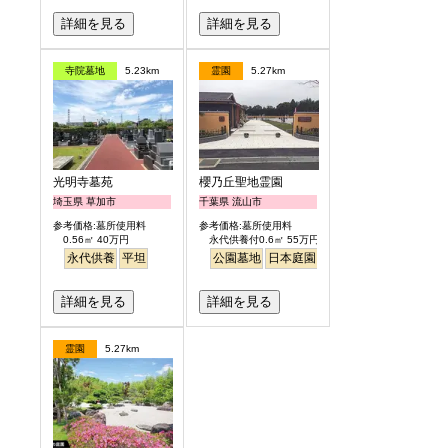
詳細を見る
詳細を見る
寺院墓地
5.23km
霊園
5.27km
光明寺墓苑
櫻乃丘聖地霊園
埼玉県 草加市
千葉県 流山市
参考価格:墓所使用料
参考価格:墓所使用料
0.56㎡ 40万円
永代供養付0.6㎡ 55万円より
永代供養
平坦
公園墓地
日本庭園
バリアフリー
桜
さく
詳細を見る
詳細を見る
霊園
5.27km