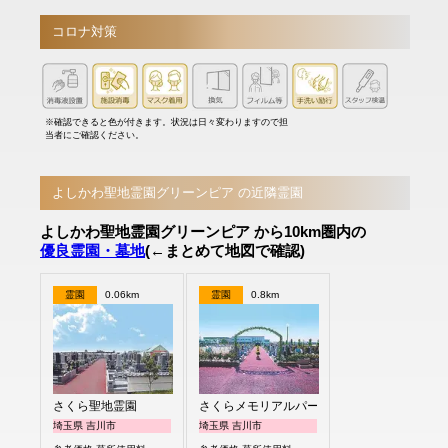
コロナ対策
※確認できると色が付きます。状況は日々変わりますので担
当者にご確認ください。
よしかわ聖地霊園グリーンピア の近隣霊園
よしかわ聖地霊園グリーンピア から10km圏内の
優良霊園・墓地
(←まとめて地図で確認)
霊園
0.06km
霊園
0.8km
さくら聖地霊園
さくらメモリアルパーク
埼玉県 吉川市
埼玉県 吉川市