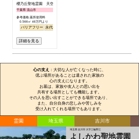
櫻乃丘聖地霊園 天空の郷
千葉県 流山市
参考価格:墓所使用料
0.566㎡ 46万円より
バリアフリー
永代供養
桜
さくら
日本庭園
詳細を見る
お墓のエピソード
心の支え
：大切な人が亡くなった時に、

偲ぶ場所があることは遺された家族の

心の支えになります。

お墓は、家族や友人との思い出を

共有する場所としても機能します。

その人を思い出すことができる場所であり、

また、自分自身の悲しみや苦しみを

受け入れてくれる場所でもあります。
霊園
埼玉県
吉川市
埼玉県 吉川市 大字三輪野江
よしかわ聖地霊園