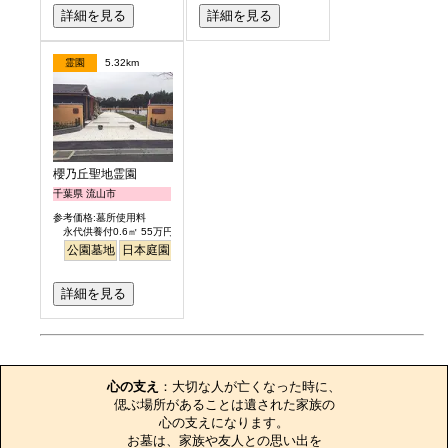
詳細を見る
詳細を見る
霊園
5.32km
櫻乃丘聖地霊園
千葉県 流山市
参考価格:墓所使用料
永代供養付0.6㎡ 55万円より
公園墓地
日本庭園
バリアフリー
桜
さくら
明るい
詳細を見る
お墓のエピソード
心の支え
：大切な人が亡くなった時に、

偲ぶ場所があることは遺された家族の

心の支えになります。

お墓は、家族や友人との思い出を
