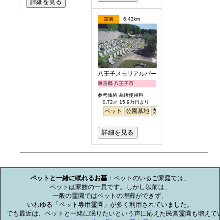
詳細を見る
霊園
6.43km
八王子メモリアルパーク
東京都 八王子市
参考価格:墓所使用料
0.72㎡ 15.9万円より
ペット
公園墓地
芝生
詳細を見る
お墓のミニ知識
ペットと一緒に眠れるお墓
：ペットのいるご家庭では、

ペットは家族の一員です。しかし以前は、

一般の霊園ではペットの埋葬ができず、

いわゆる「ペット専用霊園」が多く利用されていました。

でも最近は、ペットと一緒に眠りたいという声に応えた民営霊園も増えてい