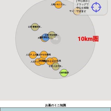
[ 中心表示 ]
ドラッグで
入間メモリアル...
中心を移動
風の森聖地
サンクガーデン...
できます
公営 青梅市営...
公営 羽村市営...
10km圏
稲足神社霊園
大型公園墓地 ...
中心
たきやま台墓苑
八王子 上川霊...
萩霊園
東京ゆりが丘苑
帝釈天 むさし...
八王子メモリア...
公営 八王子市...
大泉寺墓所
お墓のミニ知識