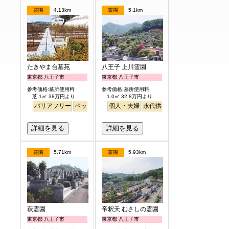
霊園
4.13km
霊園
5.1km
たきやま台墓苑
八王子 上川霊園
東京都 八王子市
東京都 八王子市
参考価格:墓所使用料
参考価格:墓所使用料
芝 1㎡ 38万円より
1.0㎡ 32.8万円より
バリアフリー
ペット
個人・夫婦
永代供養
詳細を見る
詳細を見る
霊園
5.71km
霊園
5.93km
萩霊園
帝釈天 むさしの霊園
東京都 八王子市
東京都 八王子市