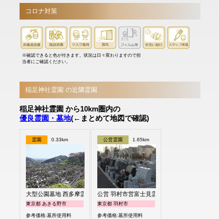
コロナ対策
※確認できると色が付きます。状況は日々変わりますので担
当者にご確認ください。
稲足神社霊園 の近隣霊園
稲足神社霊園 から10km圏内の
優良霊園・墓地
(←まとめて地図で確認)
霊園
0.33km
公営霊園
1.65km
大型公園墓地 西多摩霊園
公営 羽村市営富士見霊園
東京都 あきる野市
東京都 羽村市
参考価格:墓所使用料
参考価格:墓所使用料