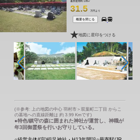
墓所使用料
1.05㎡
31.5
万円より
概要を閉じる
地図に星印をつける
(※参考: 上の地図の中心 羽村市＞双葉町二丁目 からこ
の墓地への直線距離は 約 3.99 Kmです)
●特色/鎮守の森に囲まれた神社が運営し、神職が
年3回御霊祭を行いお守りしている。
○経営主体/(宗)稲足神社・H13年開設○最寄駅/JR