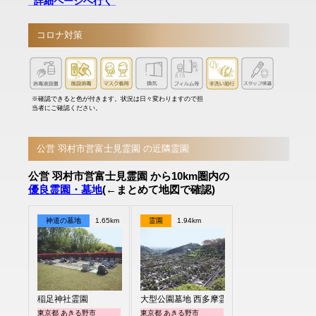
詳細ページへ行く
コロナ対策
※確認できると色が付きます。状況は日々変わりますので担
当者にご確認ください。
公営 羽村市営富士見霊園 の近隣霊園
公営 羽村市営富士見霊園 から10km圏内の
優良霊園・墓地
(←まとめて地図で確認)
神道の墓地
1.65km
霊園
1.94km
稲足神社霊園
大型公園墓地 西多摩霊園
東京都 あきる野市
東京都 あきる野市