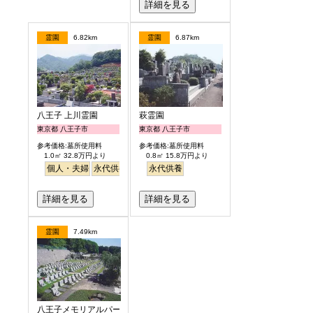
詳細を見る
霊園
6.82km
霊園
6.87km
八王子 上川霊園
萩霊園
東京都 八王子市
東京都 八王子市
参考価格:墓所使用料
参考価格:墓所使用料
1.0㎡ 32.8万円より
0.8㎡ 15.8万円より
個人・夫婦
永代供養
永代供養
詳細を見る
詳細を見る
霊園
7.49km
八王子メモリアルパーク