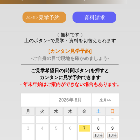
（ 無料です ）
上のボタン↑で見学・資料を切替えられます
[カンタン見学予約]
-ご自身の目で現地を確かめましょう-
ご見学希望日の[時間ボタン]を押すと
カンタンに見学予約できます
・年末年始はご案内ができない場合もあります。
2026年 8月
来月>>
月
火
水
木
金
土
日
1
2
3
4
5
6
7
8
9
10時
10時