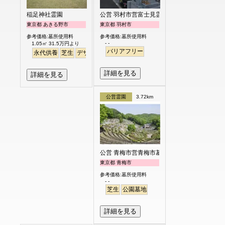
稲足神社霊園
公営 羽村市営富士見霊園
東京都 あきる野市
東京都 羽村市
参考価格:墓所使用料
参考価格:墓所使用料
- -
1.05㎡ 31.5万円より
バリアフリー
永代供養
芝生
デザイン
詳細を見る
詳細を見る
公営霊園
3.72km
公営 青梅市営青梅市墓地公園
東京都 青梅市
参考価格:墓所使用料
- -
芝生
公園墓地
詳細を見る