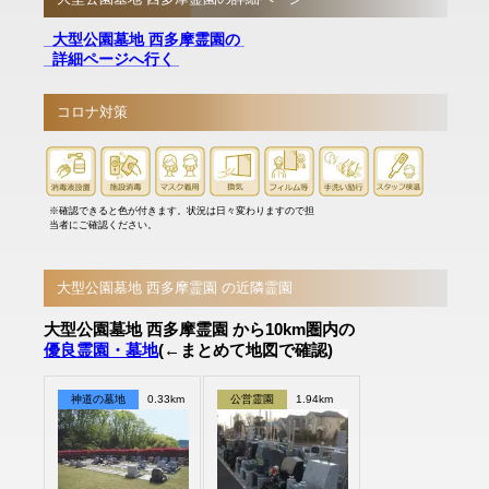
大型公園墓地 西多摩霊園の
詳細ページへ行く
コロナ対策
※確認できると色が付きます。状況は日々変わりますので担
当者にご確認ください。
大型公園墓地 西多摩霊園 の近隣霊園
大型公園墓地 西多摩霊園 から10km圏内の
優良霊園・墓地
(←まとめて地図で確認)
神道の墓地
0.33km
公営霊園
1.94km