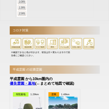
10時
13時
15時
コロナ対策
※確認できると色が付きます。状況は日々変わりますので担
当者にご確認ください。
平成霊園 の近隣霊園
平成霊園 から10km圏内の
優良霊園・墓地
(←まとめて地図で確認)
寺院墓地
1.29km
霊園
1.48km