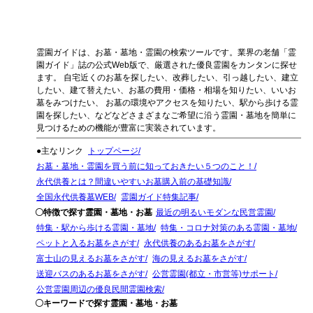
霊園ガイドは、お墓・墓地・霊園の検索ツールです。業界の老舗「霊
園ガイド」誌の公式Web版で、厳選された優良霊園をカンタンに探せ
ます。 自宅近くのお墓を探したい、改葬したい、引っ越したい、建立
したい、建て替えたい、お墓の費用・価格・相場を知りたい、いいお
墓をみつけたい、 お墓の環境やアクセスを知りたい、駅から歩ける霊
園を探したい、などなどさまざまなご希望に沿う霊園・墓地を簡単に
見つけるための機能が豊富に実装されています。
●主なリンク
トップページ
お墓・墓地・霊園を買う前に知っておきたい５つのこと！
永代供養とは？間違いやすいお墓購入前の基礎知識
全国永代供養墓WEB
霊園ガイド特集記事
〇特徴で探す霊園・墓地・お墓
最近の明るいモダンな民営霊園
特集・駅から歩ける霊園・墓地
特集・コロナ対策のある霊園・墓地
ペットと入るお墓をさがす
永代供養のあるお墓をさがす
富士山の見えるお墓をさがす
海の見えるお墓をさがす
送迎バスのあるお墓をさがす
公営霊園(都立・市営等)サポート
公営霊園周辺の優良民間霊園検索
〇キーワードで探す霊園・墓地・お墓