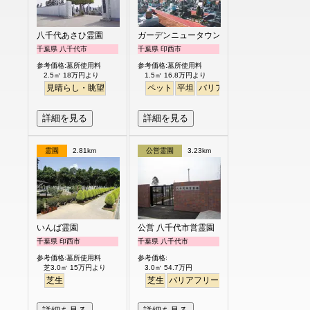
八千代あさひ霊園
ガーデンニュータウン霊園
千葉県 八千代市
千葉県 印西市
参考価格:墓所使用料
参考価格:墓所使用料
2.5㎡ 18万円より
1.5㎡ 16.8万円より
見晴らし・眺望
ペット
平坦
バリアフリー
駅から徒歩
詳細を見る
詳細を見る
霊園
2.81km
公営霊園
3.23km
いんば霊園
公営 八千代市営霊園
千葉県 印西市
千葉県 八千代市
参考価格:墓所使用料
参考価格:
芝3.0㎡ 15万円より
3.0㎡ 54.7万円
芝生
芝生
バリアフリー
公園墓地