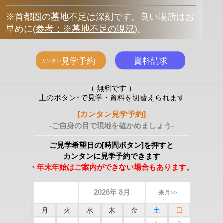
※首都圏の墓地不足は深刻です。良い場所はお
早めに
(
参考：※墓地不足の現況
)
。
（ 無料です ）
上のボタン↑で見学・資料を切替えられます
[カンタン見学予約]
-ご自身の目で現地を確かめましょう-
ご見学希望日の[時間ボタン]を押すと
カンタンに見学予約できます
・年末年始はご案内ができない場合もあります。
2026年 8月
来月>>
月
火
水
木
金
土
日