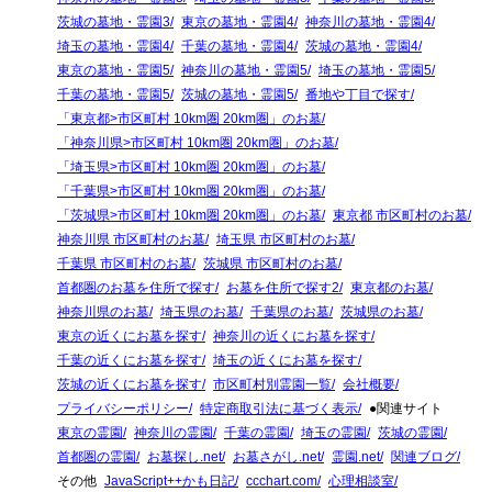
茨城の墓地・霊園3
東京の墓地・霊園4
神奈川の墓地・霊園4
埼玉の墓地・霊園4
千葉の墓地・霊園4
茨城の墓地・霊園4
東京の墓地・霊園5
神奈川の墓地・霊園5
埼玉の墓地・霊園5
千葉の墓地・霊園5
茨城の墓地・霊園5
番地や丁目で探す
「東京都>市区町村 10km圏 20km圏」のお墓
「神奈川県>市区町村 10km圏 20km圏」のお墓
「埼玉県>市区町村 10km圏 20km圏」のお墓
「千葉県>市区町村 10km圏 20km圏」のお墓
「茨城県>市区町村 10km圏 20km圏」のお墓
東京都 市区町村のお墓
神奈川県 市区町村のお墓
埼玉県 市区町村のお墓
千葉県 市区町村のお墓
茨城県 市区町村のお墓
首都圏のお墓を住所で探す
お墓を住所で探す2
東京都のお墓
神奈川県のお墓
埼玉県のお墓
千葉県のお墓
茨城県のお墓
東京の近くにお墓を探す
神奈川の近くにお墓を探す
千葉の近くにお墓を探す
埼玉の近くにお墓を探す
茨城の近くにお墓を探す
市区町村別霊園一覧
会社概要
プライバシーポリシー
特定商取引法に基づく表示
●関連サイト
東京の霊園
神奈川の霊園
千葉の霊園
埼玉の霊園
茨城の霊園
首都圏の霊園
お墓探し.net
お墓さがし.net
霊園.net
関連ブログ
その他
JavaScript++かも日記
ccchart.com
心理相談室