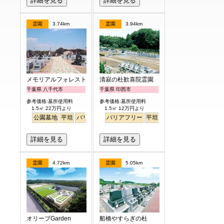
詳細を見る
詳細を見る
霊園
3.74km
霊園
3.94km
メモリアルフォレスト八千代
清寂の杜歓喜院霊園
千葉県 八千代市
千葉県 印西市
参考価格:墓所使用料
参考価格:墓所使用料
1.5㎡ 22万円より
1.5㎡ 12万円より
公園墓地
平坦
バリアフリー
バリアフリー
平坦
ペット
詳細を見る
詳細を見る
霊園
4.72km
霊園
5.05km
オリーブGarden
船橋やすらぎの杜