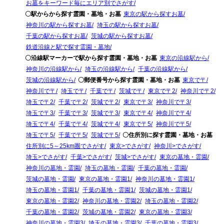
お墓をキーワード毎にエリア別でさがす
〇駅からから探す霊園・墓地・お墓
東京の駅から探すお墓
神奈川の駅から探すお墓
埼玉の駅から探すお墓
千葉の駅から探すお墓
茨城の駅から探すお墓
鉄道沿線と駅で探す霊園・墓地
〇沿線駅マーカーで駅から探す霊園・墓地・お墓
東京の沿線駅から
神奈川の沿線駅から
埼玉の沿線駅から
千葉の沿線駅から
茨城の沿線駅から
〇郵便番号から探す霊園・墓地・お墓
東京で〒
神奈川で〒
埼玉で〒
千葉で〒
茨城で〒
東京で〒2
神奈川で〒2
埼玉で〒2
千葉で〒2
茨城で〒2
東京で〒3
神奈川で〒3
埼玉で〒3
千葉で〒3
茨城で〒3
東京で〒4
神奈川で〒4
埼玉で〒4
千葉で〒4
茨城で〒4
東京で〒5
神奈川で〒5
埼玉で〒5
千葉で〒5
茨城で〒5
〇住所別に探す霊園・墓地・お墓
住所別に5～25km圏でさがす
東京>でさがす
神奈川>でさがす
埼玉>でさがす
千葉>でさがす
茨城>でさがす
東京の墓地・霊園
神奈川の墓地・霊園
埼玉の墓地・霊園
千葉の墓地・霊園
茨城の墓地・霊園
東京の墓地・霊園1
神奈川の墓地・霊園1
埼玉の墓地・霊園1
千葉の墓地・霊園1
茨城の墓地・霊園1
東京の墓地・霊園2
神奈川の墓地・霊園2
埼玉の墓地・霊園2
千葉の墓地・霊園2
茨城の墓地・霊園2
東京の墓地・霊園3
神奈川の墓地・霊園3
埼玉の墓地・霊園3
千葉の墓地・霊園3