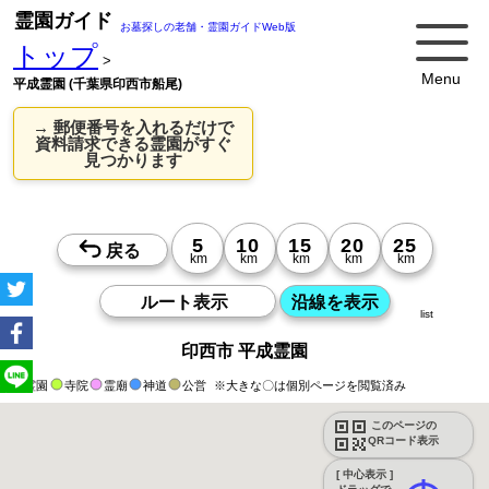
霊園ガイド
お墓探しの老舗・霊園ガイドWeb版
トップ
>
Menu
平成霊園 (千葉県印西市船尾)
→ 郵便番号を入れるだけで
資料請求できる霊園がすぐ
見つかります
list
印西市 平成霊園
霊園
寺院
霊廟
神道
公営
※大きな〇は個別ページを閲覧済み
このページの
QRコード表示
[ 中心表示 ]