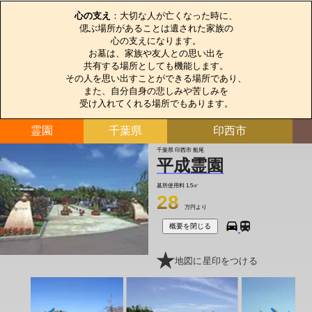
心の支え
：大切な人が亡くなった時に、

偲ぶ場所があることは遺された家族の

心の支えになります。

お墓は、家族や友人との思い出を

共有する場所としても機能します。

その人を思い出すことができる場所であり、

また、自分自身の悲しみや苦しみを

受け入れてくれる場所でもあります。
霊園
千葉県
印西市
千葉県 印西市 船尾
平成霊園
墓所使用料
1.5㎡
28
万円より
概要を閉じる
地図に星印をつける