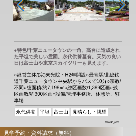
●特色/千葉ニュータウンの一角、高台に造成され
た平坦で美しい霊園。永代供養墓有。天気の良い
日は富士山や東京スカイツリーも見えます。
○経営主体/(宗)東光院・H2年開設○最寄駅/北総鉄
道千葉ニュータウン中央駅からバスで10分○宗教/
不問○総面積/約7,198㎡○総区画数/1,389区画○残
区画数/約300区画○設備/管理事務所、休憩所、駐
車場
永代供養
平坦
富士山
見晴らし・眺望
1120043_0006
見学予約・資料請求（無料）