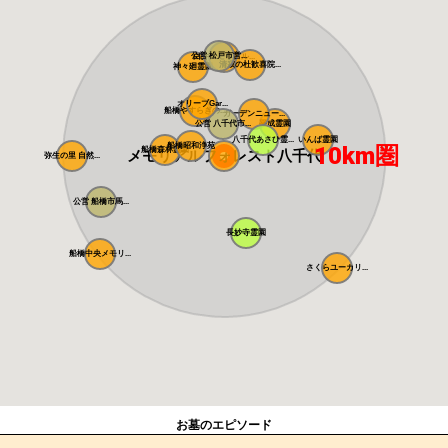
公営 松戸市営...
白井メモリアル...
清寂の杜歓喜院...
神々廻霊園
オリーブGar...
船橋やすらぎの...
ガーデンニュー...
公営 八千代市...
平成霊園
八千代あさひ霊...
いんば霊園
船橋昭和浄苑
10km圏
船橋森林霊園
メモリアルフォレスト八千代
弥生の里 自然...
公営 船橋市馬...
長妙寺霊園
船橋中央メモリ...
さくらユーカリ...
お墓のエピソード