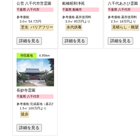
公営 八千代市営霊園
船橋昭和浄苑
八千代あさひ霊園
千葉県 八千代市
千葉県 船橋市
千葉県 八千代市
参考価格:
参考価格:墓所使用料
参考価格:墓所使用料
3.0㎡ 54.7万円
3.0㎡ 85万円より
2.5㎡ 18万円より
芝生
バリアフリー
公園墓地
永代供養
見晴らし・眺望
詳細を見る
詳細を見る
詳細を見る
寺院墓地
4.95km
長妙寺霊園
千葉県 八千代市
参考価格:完成墓地（墓石代含）
1.5㎡ 100万円より
徒歩
詳細を見る