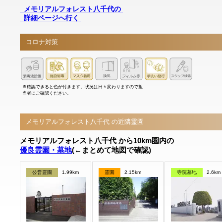
メモリアルフォレスト八千代の
詳細ページへ行く
コロナ対策
※確認できると色が付きます。状況は日々変わりますので担
当者にご確認ください。
メモリアルフォレスト八千代 の近隣霊園
メモリアルフォレスト八千代 から10km圏内の
優良霊園・墓地
(←まとめて地図で確認)
公営霊園
1.99km
霊園
2.15km
寺院墓地
2.6km