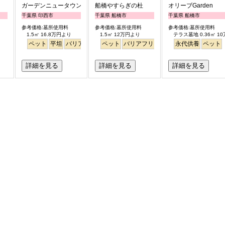
ガーデンニュータウン霊園
船橋やすらぎの杜
オリーブGarden
千葉県 印西市
千葉県 船橋市
千葉県 船橋市
参考価格:墓所使用料
参考価格:墓所使用料
参考価格:墓所使用料
1.5㎡ 16.8万円より
1.5㎡ 12万円より
テラス墓地 0.36㎡ 1
ペット
平坦
バリアフリー
ペット
駅から徒歩
バリアフリー
駅から徒歩
永代供養
ペット
詳細を見る
詳細を見る
詳細を見る