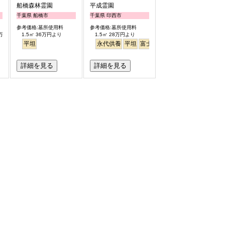
船橋森林霊園
平成霊園
千葉県 船橋市
千葉県 印西市
参考価格:墓所使用料
参考価格:墓所使用料
0万円より
1.5㎡ 36万円より
1.5㎡ 28万円より
平坦
永代供養
平坦
富士山
見晴らし・眺望
詳細を見る
詳細を見る