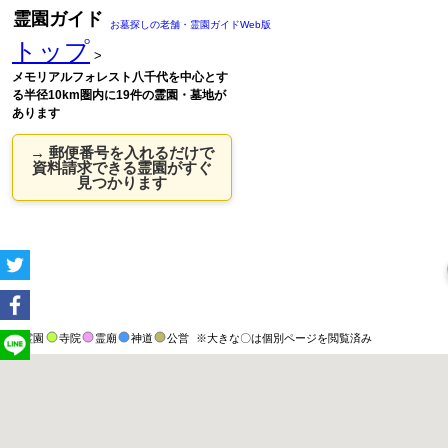
霊園ガイド
お墓探しの老舗・霊園ガイドWeb版
トップ
>
メモリアルフォレスト八千代を中心とす
る半径10km圏内に19件の霊園・墓地が
あります
→ 郵便番号を入れるだけで
資料請求できる霊園がすぐ
見つかります
霊園
寺院
霊廟
神道
公営
※大きな〇は個別ページを閲覧済み