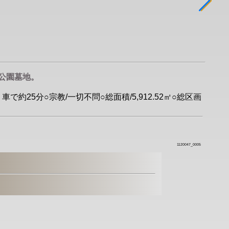
公園墓地。
25分○宗教/一切不問○総面積/5,912.52㎡○総区画
1120047_0005