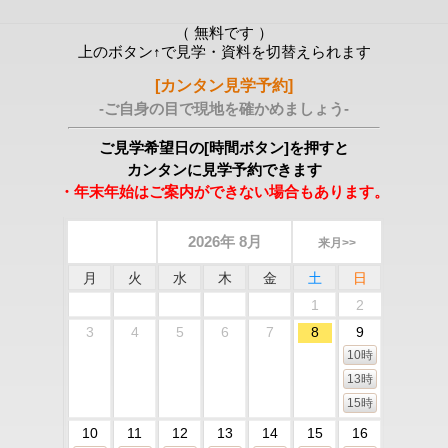
（ 無料です ）
上のボタン↑で見学・資料を切替えられます
[カンタン見学予約]
-ご自身の目で現地を確かめましょう-
ご見学希望日の[時間ボタン]を押すと
カンタンに見学予約できます
・年末年始はご案内ができない場合もあります。
2026年 8月
来月>>
月
火
水
木
金
土
日
1
2
3
4
5
6
7
8
9
10時
13時
15時
10
11
12
13
14
15
16