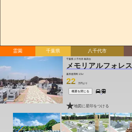
霊園
千葉県
八千代市
千葉県 八千代市 島田台
メモリアルフォレス
墓所使用料
1.5㎡
22
万円より
概要を閉じる
地図に星印をつける