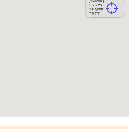
[ 中心表示 ]
ドラッグで
中心を移動
できます