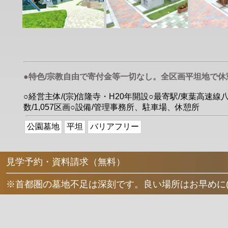
●特色/宗教自由で寄付金等一切なし。全区画平坦地で
○経営主体/(宗)信隆寺・H20年開設○最寄駅/東葉高速線
数/1,057区画○設備/管理事務所、駐車場、休憩所
公園墓地
平坦
バリアフリー
見学予約・資料請求（無料）
※首都圏の墓地不足は深刻です。良い場所はお早めに