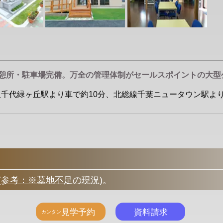
休憩所・駐車場完備。万全の管理体制がセールスポイントの大型
八千代緑ヶ丘駅より車で約10分、北総線千葉ニュータウン駅より車で約
(
参考：※墓地不足の現況
)
。