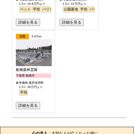
1.5㎡ 16.8万円より
1.5㎡ 22万円より
ペット
平坦
バリアフリー
公園墓地
駅から徒歩
平坦
バリアフリー
詳細を見る
詳細を見る
霊園
3.67km
船橋森林霊園
千葉県 船橋市
参考価格:墓所使用料
1.5㎡ 36万円より
平坦
詳細を見る
お墓のエピソード
心の支え
：大切な人が亡くなった時に、
