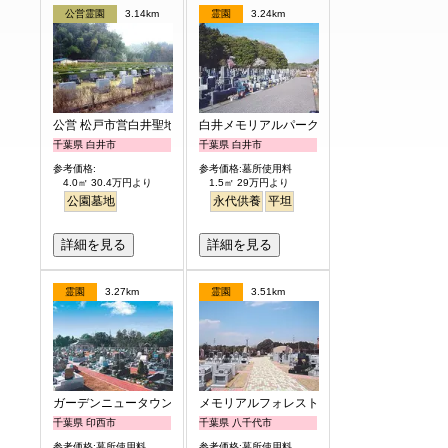
公営霊園
3.14km
霊園
3.24km
公営 松戸市営白井聖地公園
白井メモリアルパーク
千葉県 白井市
千葉県 白井市
参考価格:
参考価格:墓所使用料
4.0㎡ 30.4万円より
1.5㎡ 29万円より
公園墓地
永代供養
平坦
詳細を見る
詳細を見る
霊園
3.27km
霊園
3.51km
ガーデンニュータウン霊園
メモリアルフォレスト八千代
千葉県 印西市
千葉県 八千代市
参考価格:墓所使用料
参考価格:墓所使用料