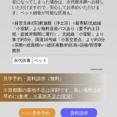
在になってしまった場合は、永代樹木葬へお移し
いただけますので、安心してお求めいただけま
す。ペット納骨が可能な区画も。
○経営主体/(宗)釈迦殿（浄土宗）○最寄駅/北総線
「小室駅」より無料送迎バスあり（要予約土日
祝・盆彼岸期間に運行）。北総線「小室駅」より
車で約5分。国道16号線「小室交差点」より約3分
○宗教/○総面積/㎡○総区画数/約区画○設備/管理事
務所
永代供養
ペット
1120103_0002
見学予約・資料請求（無料）
※首都圏の墓地不足は深刻です。良い場所はお
早めに
(
参考：※墓地不足の現況
)
。