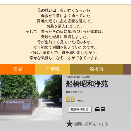
お墓のエピソード
母の想い出
：母が亡くなった時、

母親が生前によく通っていた

路地の近くにある霊園を選んで、

お墓を購入しました。

そして、買ったその日に墓地に行った家族は、

奇妙な現象に遭遇しました。

母が生前よく見ていた桜の木が、

今年初めて満開を迎えていたのです。

今はお墓参りで、母を思い出しながら、

幸せな気持ちになることができています。
霊園
千葉県
船橋市
千葉県 船橋市 大神保町
船橋昭和浄苑
墓所使用料
3.0㎡
85
万円より
概要を閉じる
地図に星印をつける