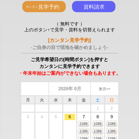
（ 無料です ）
上のボタン↑で見学・資料を切替えられます
[カンタン見学予約]
-ご自身の目で現地を確かめましょう-
ご見学希望日の[時間ボタン]を押すと
カンタンに見学予約できます
・年末年始はご案内ができない場合もあります。
2026年 8月
来月>>
月
火
水
木
金
土
日
1
2
3
4
5
6
7
8
9
10時
10時
10時
13時
13時
13時
15時
15時
15時