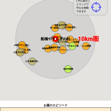
[ 中心表示 ]
ドラッグで
中心を移動
できます
公営 松戸市営...
白井メモリアル...
清寂の杜歓喜院...
神々廻霊園
10km圏
オリーブGar...
船橋やすらぎの杜
ガーデンニュー...
公営 八千代市...
平成霊園
大町やすらぎパ...
いちかわ大町霊...
八千代あさひ霊...
いんば霊園
船橋昭和浄苑
船橋森林霊園
弥生の里 自然...
メモリアルフォ...
総武霊園
公営 市川市営...
公営 船橋市馬...
長妙寺霊園
お墓のエピソード