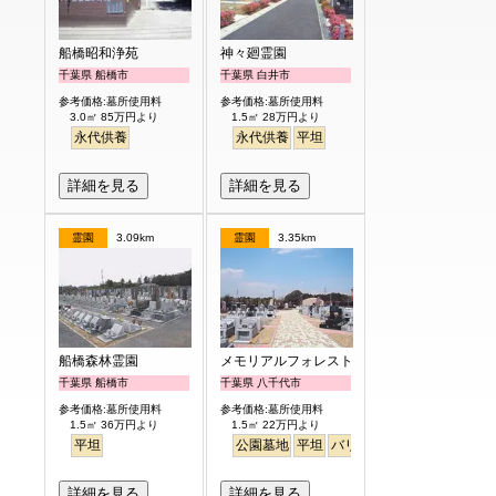
船橋昭和浄苑
神々廻霊園
千葉県 船橋市
千葉県 白井市
参考価格:墓所使用料
参考価格:墓所使用料
3.0㎡ 85万円より
1.5㎡ 28万円より
永代供養
永代供養
平坦
詳細を見る
詳細を見る
霊園
3.09km
霊園
3.35km
船橋森林霊園
メモリアルフォレスト八千代
千葉県 船橋市
千葉県 八千代市
参考価格:墓所使用料
参考価格:墓所使用料
1.5㎡ 36万円より
1.5㎡ 22万円より
平坦
公園墓地
平坦
バリアフリー
詳細を見る
詳細を見る