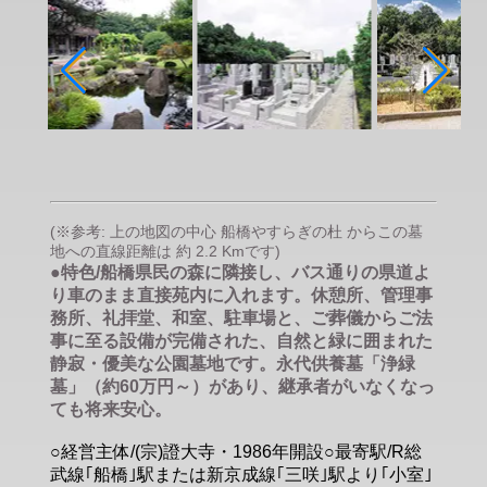
(※参考: 上の地図の中心 船橋やすらぎの杜 からこの墓
地への直線距離は 約 2.2 Kmです)
●特色/船橋県民の森に隣接し、バス通りの県道よ
り車のまま直接苑内に入れます。休憩所、管理事
務所、礼拝堂、和室、駐車場と、ご葬儀からご法
事に至る設備が完備された、自然と緑に囲まれた
静寂・優美な公園墓地です。永代供養墓「浄緑
墓」（約60万円～）があり、継承者がいなくなっ
ても将来安心。
○経営主体/(宗)證大寺・1986年開設○最寄駅/R総
武線｢船橋｣駅または新京成線｢三咲｣駅より｢小室｣