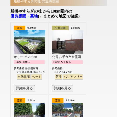
船橋やすらぎの杜 の近隣霊園
船橋やすらぎの杜 から10km圏内の
優良霊園・墓地
(←まとめて地図で確認)
霊園
0.59km
公営霊園
1.94km
オリーブGarden
公営 八千代市営霊園
千葉県 船橋市
千葉県 八千代市
参考価格:墓所使用料
参考価格:
テラス墓地 0.36㎡ 10万円より
3.0㎡ 54.7万円
永代供養
ペット
芝生
バリアフリー
公園墓地
詳細を見る
詳細を見る
霊園
2.2km
霊園
2.71km