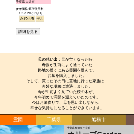
千葉県 白井市
参考価格:墓所使用料
1.5㎡ 29万円より
永代供養
平坦
詳細を見る
お墓のエピソード
母の想い出
：母が亡くなった時、

母親が生前によく通っていた

路地の近くにある霊園を選んで、

お墓を購入しました。

そして、買ったその日に墓地に行った家族は、

奇妙な現象に遭遇しました。

母が生前よく見ていた桜の木が、

今年初めて満開を迎えていたのです。

今はお墓参りで、母を思い出しながら、

幸せな気持ちになることができています。
霊園
千葉県
船橋市
千葉県 船橋市 小室町