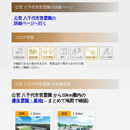
公営 八千代市営霊園の詳細ページ
公営 八千代市営霊園の
詳細ページへ行く
コロナ対策
※確認できると色が付きます。状況は日々変わりますので担
当者にご確認ください。
公営 八千代市営霊園 の近隣霊園
公営 八千代市営霊園 から10km圏内の
優良霊園・墓地
(←まとめて地図で確認)
霊園
1.81km
霊園
1.94km