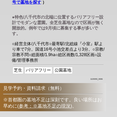
号で墓地を探す
）
●特色/八千代市の北端に位置するバリアフリー設
計でモダンな霊園。全芝生墓地なので区画が無く
開放的。例年では9月頃に募集する事が多いで
す。
○経営主体/八千代市○最寄駅/北総線『小室』駅よ
り車で7分。国道16号小池交差点より3分。○宗教/
宗教不問○総面積/1.9ha○総区画数/1,328区画○設
備/管理事務所
芝生
バリアフリー
公園墓地
1120093_0006
見学予約・資料請求（無料）
※首都圏の墓地不足は深刻です。良い場所はお
早めに
(
参考：※墓地不足の現況
)
。