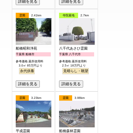
詳細を見る
詳細を見る
霊園
2.41km
寺院墓地
2.7km
船橋昭和浄苑
八千代あさひ霊園
千葉県 船橋市
千葉県 八千代市
参考価格:墓所使用料
参考価格:墓所使用料
3.0㎡ 85万円より
2.5㎡ 18万円より
永代供養
見晴らし・眺望
詳細を見る
詳細を見る
霊園
3.23km
霊園
3.98km
平成霊園
船橋森林霊園