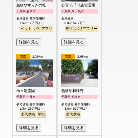
船橋やすらぎの杜
公営 八千代市営霊園
千葉県 船橋市
千葉県 八千代市
参考価格:墓所使用料
参考価格:
1.5㎡ 12万円より
3.0㎡ 54.7万円
ペット
バリアフリー
駅から徒歩
芝生
バリアフリー
公園墓地
詳細を見る
詳細を見る
霊園
2.36km
霊園
2.68km
神々廻霊園
船橋昭和浄苑
千葉県 白井市
千葉県 船橋市
参考価格:墓所使用料
参考価格:墓所使用料
1.5㎡ 28万円より
3.0㎡ 85万円より
永代供養
平坦
永代供養
詳細を見る
詳細を見る