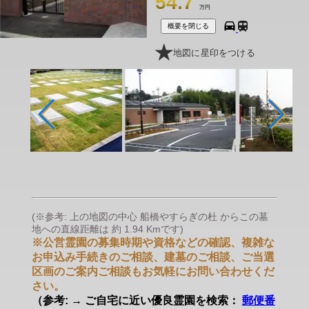
54.7
万円
概要を閉じる
地図に星印をつける
(※参考: 上の地図の中心 船橋やすらぎの杜 からこの墓
地への直線距離は 約 1.94 Kmです)
※公営霊園の募集時期や資格などの確認、複雑な
お申込み手続きのご相談、建墓のご相談、ご当選
区画のご案内ご相談もお気軽にお問い合わせくだ
さい。
（参考: → ご自宅に近い優良霊園を検索：
郵便番