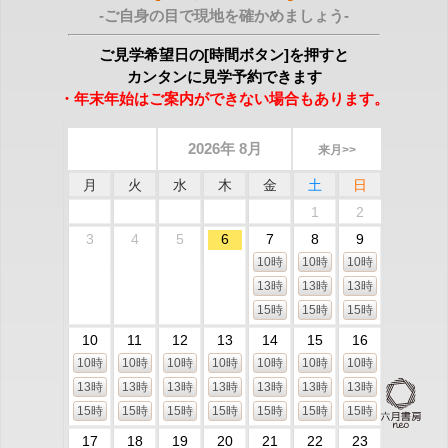
-ご自身の目で現地を確かめましょう-
ご見学希望日の[時間ボタン]を押すと
カンタンに見学予約できます
・年末年始はご案内ができない場合もあります。
2026年 8月
来月>>
月
火
水
木
金
土
日
1
2
3
4
5
6
7
8
9
10時
10時
10時
13時
13時
13時
15時
15時
15時
10
11
12
13
14
15
16
10時
10時
10時
10時
10時
10時
10時
13時
13時
13時
13時
13時
13時
13時
15時
15時
15時
15時
15時
15時
15時
17
18
19
20
21
22
23