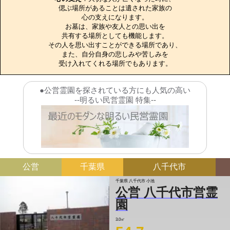
偲ぶ場所があることは遺された家族の

心の支えになります。

お墓は、家族や友人との思い出を

共有する場所としても機能します。

その人を思い出すことができる場所であり、

また、自分自身の悲しみや苦しみを

受け入れてくれる場所でもあります。
●公営霊園を探されている方にも人気の高い
--明るい民営霊園 特集--
公営
千葉県
八千代市
千葉県 八千代市 小池
公営 八千代市営霊
園
3.0㎡