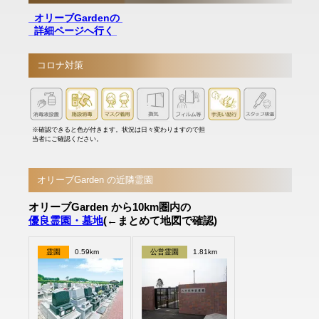
オリーブGardenの
詳細ページへ行く
コロナ対策
※確認できると色が付きます。状況は日々変わりますので担
当者にご確認ください。
オリーブGarden の近隣霊園
オリーブGarden から10km圏内の
優良霊園・墓地
(←まとめて地図で確認)
霊園
0.59km
公営霊園
1.81km