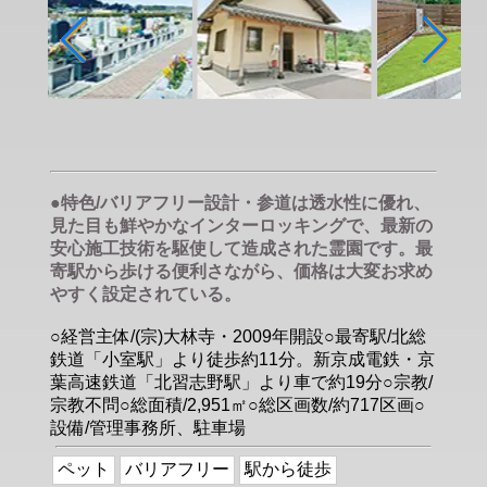
●特色/バリアフリー設計・参道は透水性に優れ、
見た目も鮮やかなインターロッキングで、最新の
安心施工技術を駆使して造成された霊園です。最
寄駅から歩ける便利さながら、価格は大変お求め
やすく設定されている。
○経営主体/(宗)大林寺・2009年開設○最寄駅/北総
鉄道「小室駅」より徒歩約11分。新京成電鉄・京
葉高速鉄道「北習志野駅」より車で約19分○宗教/
宗教不問○総面積/2,951㎡○総区画数/約717区画○
設備/管理事務所、駐車場
ペット
バリアフリー
駅から徒歩