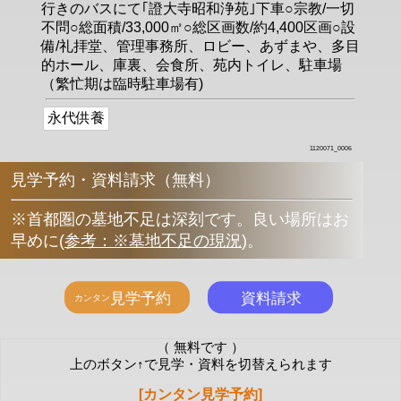
行きのバスにて｢證大寺昭和浄苑｣下車○宗教/一切
不問○総面積/33,000㎡○総区画数/約4,400区画○設
備/礼拝堂、管理事務所、ロビー、あずまや、多目
的ホール、庫裏、会食所、苑内トイレ、駐車場
（繁忙期は臨時駐車場有)
永代供養
1120071_0006
見学予約・資料請求（無料）
※首都圏の墓地不足は深刻です。良い場所はお
早めに
(
参考：※墓地不足の現況
)
。
（ 無料です ）
上のボタン↑で見学・資料を切替えられます
[カンタン見学予約]