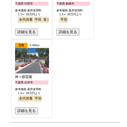
千葉県 印西市
千葉県 船橋市
参考価格:墓所使用料
参考価格:墓所使用料
1.5㎡ 28万円より
1.5㎡ 36万円より
永代供養
平坦
富士山
見晴らし・眺望
平坦
詳細を見る
詳細を見る
霊園
3.99km
神々廻霊園
千葉県 白井市
参考価格:墓所使用料
1.5㎡ 28万円より
永代供養
平坦
詳細を見る