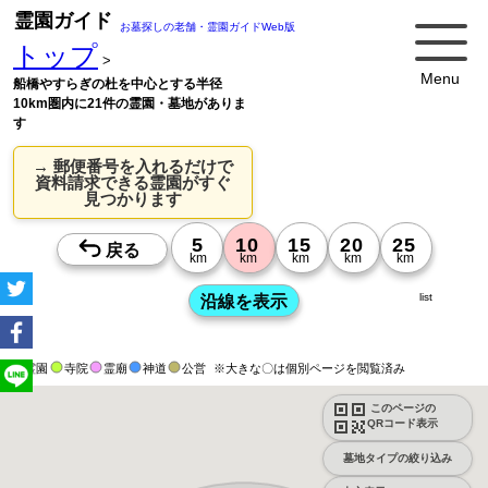
霊園ガイド
お墓探しの老舗・霊園ガイドWeb版
トップ
>
Menu
船橋やすらぎの杜を中心とする半径
10km圏内に21件の霊園・墓地がありま
す
→ 郵便番号を入れるだけで
資料請求できる霊園がすぐ
見つかります
list
霊園
寺院
霊廟
神道
公営
※大きな〇は個別ページを閲覧済み
このページの
QRコード表示
墓地タイプの絞り込み