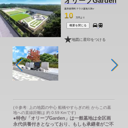
オリーブGarden
墓所使用料
テラス墓地 0.36㎡
10
万円より
概要を閉じる
地図に星印をつける
(※参考: 上の地図の中心 船橋やすらぎの杜 からこの墓
地への直線距離は 約 0.59 Kmです)
●特色/「オリーブGarden」は一般墓地は全区画
永代供養付きとなっており、もしも承継者がご不