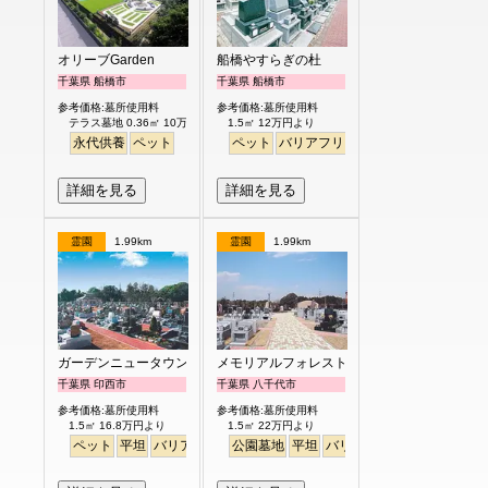
オリーブGarden
船橋やすらぎの杜
千葉県 船橋市
千葉県 船橋市
参考価格:墓所使用料
参考価格:墓所使用料
テラス墓地 0.36㎡ 10万円より
1.5㎡ 12万円より
永代供養
ペット
ペット
バリアフリー
駅から徒歩
詳細を見る
詳細を見る
霊園
1.99km
霊園
1.99km
ガーデンニュータウン霊園
メモリアルフォレスト八千代
千葉県 印西市
千葉県 八千代市
参考価格:墓所使用料
参考価格:墓所使用料
1.5㎡ 16.8万円より
1.5㎡ 22万円より
ペット
平坦
バリアフリー
公園墓地
駅から徒歩
平坦
バリアフリー