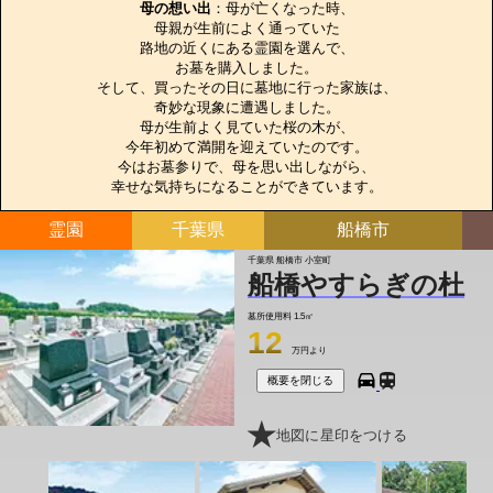
母の想い出
：母が亡くなった時、

母親が生前によく通っていた

路地の近くにある霊園を選んで、

お墓を購入しました。

そして、買ったその日に墓地に行った家族は、

奇妙な現象に遭遇しました。

母が生前よく見ていた桜の木が、

今年初めて満開を迎えていたのです。

今はお墓参りで、母を思い出しながら、

幸せな気持ちになることができています。
霊園
千葉県
船橋市
千葉県 船橋市 小室町
船橋やすらぎの杜
墓所使用料
1.5㎡
12
万円より
概要を閉じる
地図に星印をつける