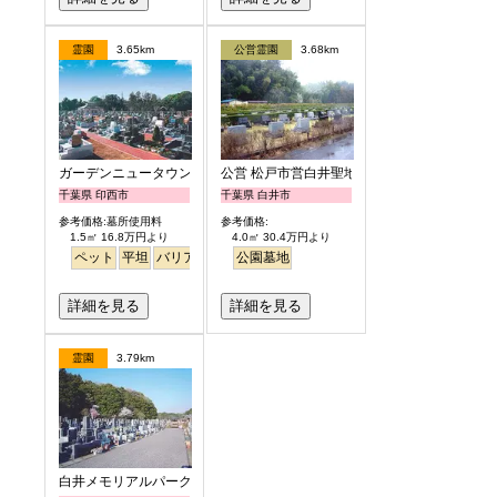
霊園
3.65km
公営霊園
3.68km
ガーデンニュータウン霊園
公営 松戸市営白井聖地公園
千葉県 印西市
千葉県 白井市
参考価格:墓所使用料
参考価格:
1.5㎡ 16.8万円より
4.0㎡ 30.4万円より
ペット
平坦
バリアフリー
公園墓地
駅から徒歩
詳細を見る
詳細を見る
霊園
3.79km
白井メモリアルパーク