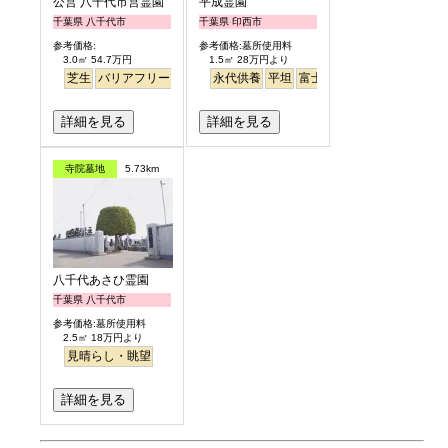
公営 八千代市営霊園
平成霊園
千葉県 八千代市
千葉県 印西市
参考価格:
参考価格:墓所使用料
3.0㎡ 54.7万円
1.5㎡ 28万円より
芝生
バリアフリー
公園墓地
永代供養
平坦
富士山
見晴らし・眺望
詳細を見る
詳細を見る
寺院墓地
5.73km
八千代あさひ霊園
千葉県 八千代市
参考価格:墓所使用料
2.5㎡ 18万円より
見晴らし・眺望
詳細を見る