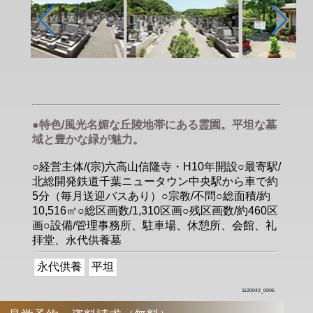
●特色/風光名媚な丘陵地帯にある霊園。平坦な墓
域と豊かな緑が魅力。
○経営主体/(宗)六高山信隆寺・H10年開設○最寄駅/
北総開発鉄道千葉ニュータウン中央駅から車で約
5分（毎月送迎バスあり）○宗教/不問○総面積/約
10,516㎡○総区画数/1,310区画○残区画数/約460区
画○設備/管理事務所、駐車場、休憩所、会館、礼
拝堂、永代供養墓
永代供養
平坦
1120042_0005