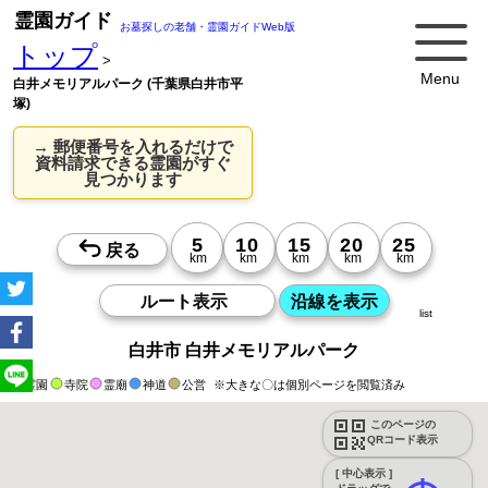
霊園ガイド
お墓探しの老舗・霊園ガイドWeb版
トップ
>
Menu
白井メモリアルパーク (千葉県白井市平
塚)
→ 郵便番号を入れるだけで
資料請求できる霊園がすぐ
見つかります
list
白井市 白井メモリアルパーク
霊園
寺院
霊廟
神道
公営
※大きな〇は個別ページを閲覧済み
このページの
QRコード表示
[ 中心表示 ]