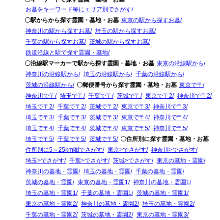
お墓をキーワード毎にエリア別でさがす
〇駅からから探す霊園・墓地・お墓
東京の駅から探すお墓
神奈川の駅から探すお墓
埼玉の駅から探すお墓
千葉の駅から探すお墓
茨城の駅から探すお墓
鉄道沿線と駅で探す霊園・墓地
〇沿線駅マーカーで駅から探す霊園・墓地・お墓
東京の沿線駅から
神奈川の沿線駅から
埼玉の沿線駅から
千葉の沿線駅から
茨城の沿線駅から
〇郵便番号から探す霊園・墓地・お墓
東京で〒
神奈川で〒
埼玉で〒
千葉で〒
茨城で〒
東京で〒2
神奈川で〒2
埼玉で〒2
千葉で〒2
茨城で〒2
東京で〒3
神奈川で〒3
埼玉で〒3
千葉で〒3
茨城で〒3
東京で〒4
神奈川で〒4
埼玉で〒4
千葉で〒4
茨城で〒4
東京で〒5
神奈川で〒5
埼玉で〒5
千葉で〒5
茨城で〒5
〇住所別に探す霊園・墓地・お墓
住所別に5～25km圏でさがす
東京>でさがす
神奈川>でさがす
埼玉>でさがす
千葉>でさがす
茨城>でさがす
東京の墓地・霊園
神奈川の墓地・霊園
埼玉の墓地・霊園
千葉の墓地・霊園
茨城の墓地・霊園
東京の墓地・霊園1
神奈川の墓地・霊園1
埼玉の墓地・霊園1
千葉の墓地・霊園1
茨城の墓地・霊園1
東京の墓地・霊園2
神奈川の墓地・霊園2
埼玉の墓地・霊園2
千葉の墓地・霊園2
茨城の墓地・霊園2
東京の墓地・霊園3