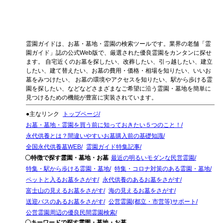
霊園ガイドは、お墓・墓地・霊園の検索ツールです。業界の老舗「霊
園ガイド」誌の公式Web版で、厳選された優良霊園をカンタンに探せ
ます。 自宅近くのお墓を探したい、改葬したい、引っ越したい、建立
したい、建て替えたい、お墓の費用・価格・相場を知りたい、いいお
墓をみつけたい、 お墓の環境やアクセスを知りたい、駅から歩ける霊
園を探したい、などなどさまざまなご希望に沿う霊園・墓地を簡単に
見つけるための機能が豊富に実装されています。
●主なリンク
トップページ
お墓・墓地・霊園を買う前に知っておきたい５つのこと！
永代供養とは？間違いやすいお墓購入前の基礎知識
全国永代供養墓WEB
霊園ガイド特集記事
〇特徴で探す霊園・墓地・お墓
最近の明るいモダンな民営霊園
特集・駅から歩ける霊園・墓地
特集・コロナ対策のある霊園・墓地
ペットと入るお墓をさがす
永代供養のあるお墓をさがす
富士山の見えるお墓をさがす
海の見えるお墓をさがす
送迎バスのあるお墓をさがす
公営霊園(都立・市営等)サポート
公営霊園周辺の優良民間霊園検索
〇キーワードで探す霊園・墓地・お墓