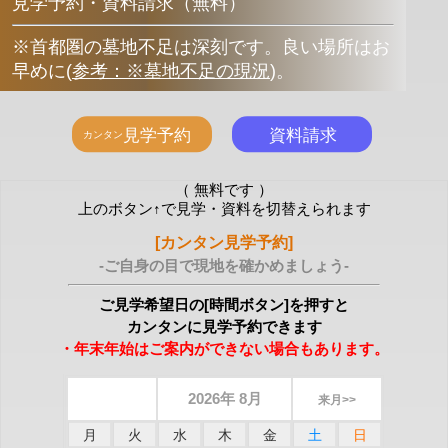
見学予約・資料請求（無料）
※首都圏の墓地不足は深刻です。良い場所はお
早めに
(
参考：※墓地不足の現況
)
。
（ 無料です ）
上のボタン↑で見学・資料を切替えられます
[カンタン見学予約]
-ご自身の目で現地を確かめましょう-
ご見学希望日の[時間ボタン]を押すと
カンタンに見学予約できます
・年末年始はご案内ができない場合もあります。
2026年 8月
来月>>
月
火
水
木
金
土
日