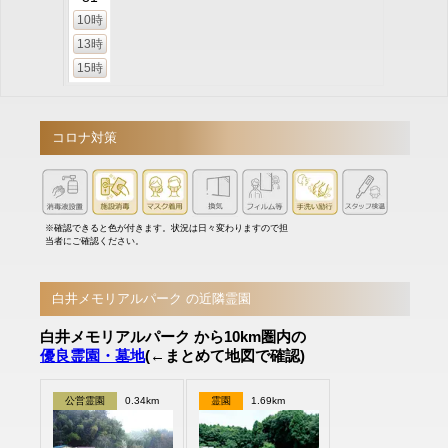
10時
13時
15時
コロナ対策
※確認できると色が付きます。状況は日々変わりますので担
当者にご確認ください。
白井メモリアルパーク の近隣霊園
白井メモリアルパーク から10km圏内の
優良霊園・墓地
(←まとめて地図で確認)
公営霊園
0.34km
霊園
1.69km