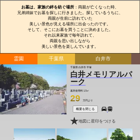
お墓は、家族の絆を紡ぐ場所
：両親が亡くなった時、

兄弟姉妹でお墓を探しに行きました。探しているうちに、

両親が生前に訪れていた

美しい景色が見える場所に出会ったのです。

そして、そこにお墓を買うことに決めました。

それ以来家族で毎年訪れて、

両親を思い出しながら

美しい景色を楽しんでいます。
霊園
千葉県
白井市
千葉県 白井市 平塚
白井メモリアルパ
ーク
墓所使用料
1.5㎡
29
万円より
概要を閉じる
地図に星印をつける