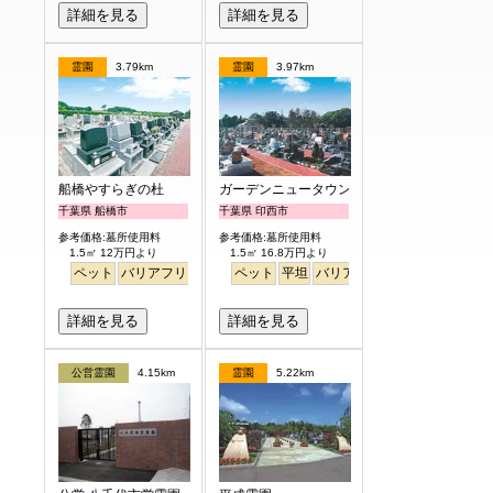
詳細を見る
詳細を見る
霊園
3.79km
霊園
3.97km
船橋やすらぎの杜
ガーデンニュータウン霊園
千葉県 船橋市
千葉県 印西市
参考価格:墓所使用料
参考価格:墓所使用料
1.5㎡ 12万円より
1.5㎡ 16.8万円より
ペット
バリアフリー
駅から徒歩
ペット
平坦
バリアフリー
駅から徒歩
詳細を見る
詳細を見る
公営霊園
4.15km
霊園
5.22km