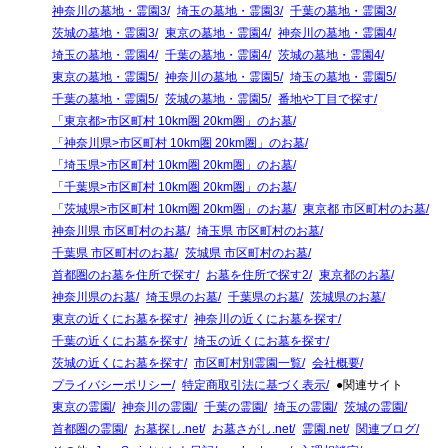
神奈川の墓地・霊園3
埼玉の墓地・霊園3
千葉の墓地・霊園3
茨城の墓地・霊園3
東京の墓地・霊園4
神奈川の墓地・霊園4
埼玉の墓地・霊園4
千葉の墓地・霊園4
茨城の墓地・霊園4
東京の墓地・霊園5
神奈川の墓地・霊園5
埼玉の墓地・霊園5
千葉の墓地・霊園5
茨城の墓地・霊園5
番地や丁目で探す
「東京都>市区町村 10km圏 20km圏」のお墓
「神奈川県>市区町村 10km圏 20km圏」のお墓
「埼玉県>市区町村 10km圏 20km圏」のお墓
「千葉県>市区町村 10km圏 20km圏」のお墓
「茨城県>市区町村 10km圏 20km圏」のお墓
東京都 市区町村のお墓
神奈川県 市区町村のお墓
埼玉県 市区町村のお墓
千葉県 市区町村のお墓
茨城県 市区町村のお墓
首都圏のお墓を住所で探す
お墓を住所で探す2
東京都のお墓
神奈川県のお墓
埼玉県のお墓
千葉県のお墓
茨城県のお墓
東京の近くにお墓を探す
神奈川の近くにお墓を探す
千葉の近くにお墓を探す
埼玉の近くにお墓を探す
茨城の近くにお墓を探す
市区町村別霊園一覧
会社概要
プライバシーポリシー
特定商取引法に基づく表示
●関連サイト
東京の霊園
神奈川の霊園
千葉の霊園
埼玉の霊園
茨城の霊園
首都圏の霊園
お墓探し.net
お墓さがし.net
霊園.net
関連ブログ