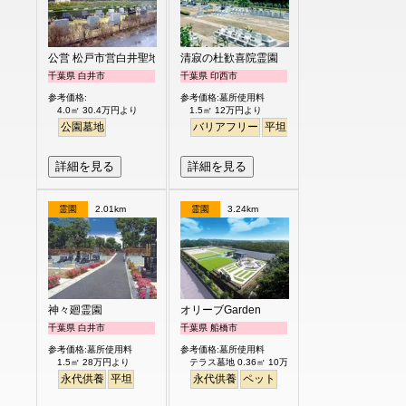
公営 松戸市営白井聖地公園
清寂の杜歓喜院霊園
千葉県 白井市
千葉県 印西市
参考価格:
参考価格:墓所使用料
4.0㎡ 30.4万円より
1.5㎡ 12万円より
公園墓地
バリアフリー
平坦
ペット
詳細を見る
詳細を見る
霊園
2.01km
霊園
3.24km
神々廻霊園
オリーブGarden
千葉県 白井市
千葉県 船橋市
参考価格:墓所使用料
参考価格:墓所使用料
1.5㎡ 28万円より
テラス墓地 0.36㎡ 10万円より
永代供養
平坦
永代供養
ペット