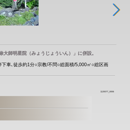
厄除大師明星院（みょうじょういん）」に併設。
下車､徒歩約1分○宗教/不問○総面積/5,000㎡○総区画
1120077_0006