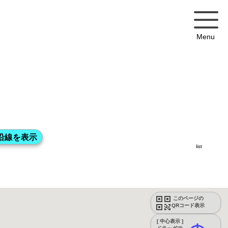
Menu
list
このページの
QRコード表示
[ 中心表示 ]