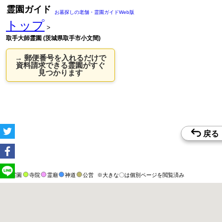
霊園ガイド
お墓探しの老舗・霊園ガイドWeb版
トップ
>
取手大師霊園 (茨城県取手市小文間)
→ 郵便番号を入れるだけで
資料請求できる霊園がすぐ
見つかります
霊園
寺院
霊廟
神道
公営
※大きな〇は個別ページを閲覧済み