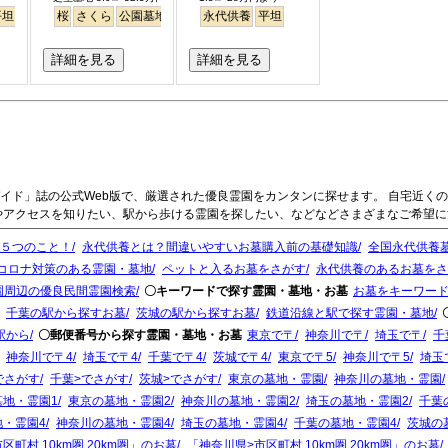
平坦
ペット
桜
さくら
公園墓地
芝生
永代供養
平坦
詳細を見る
詳細を見る
イド」誌の公式Web版で、厳選された優良霊園をカンタンに探せます。 自宅近く
やアクセスを知りたい、駅から歩ける霊園を探したい、などなどさまざまなご希望
５つのこと！
永代供養とは？間違いやすいお墓購入前の基礎知識
全国永代供養墓
コロナ対策のある霊園・墓地
ペットと入るお墓をさがす
永代供養のあるお墓をさ
園周辺の優良民間霊園検索
〇キーワードで探す霊園・墓地・お墓
お墓をキーワー
千葉の駅から探すお墓
茨城の駅から探すお墓
鉄道沿線と駅で探す霊園・墓地
駅から
〇郵便番号から探す霊園・墓地・お墓
東京で〒
神奈川で〒
埼玉で〒
千
神奈川で〒4
埼玉で〒4
千葉で〒4
茨城で〒4
東京で〒5
神奈川で〒5
埼玉
でさがす
千葉>でさがす
茨城>でさがす
東京の墓地・霊園
神奈川の墓地・霊園
墓地・霊園1
東京の墓地・霊園2
神奈川の墓地・霊園2
埼玉の墓地・霊園2
千葉
地・霊園4
神奈川の墓地・霊園4
埼玉の墓地・霊園4
千葉の墓地・霊園4
茨城の
区町村 10km圏 20km圏」のお墓
「神奈川県>市区町村 10km圏 20km圏」のお墓