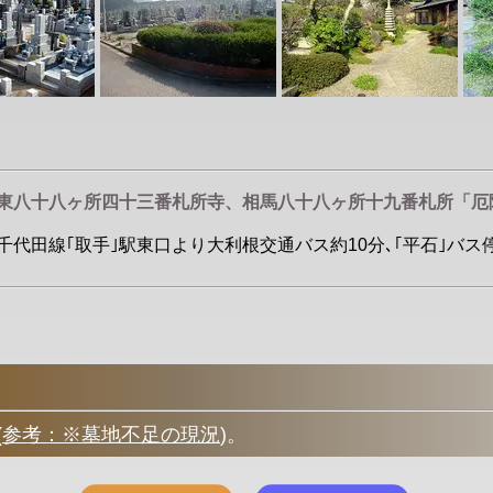
関東八十八ヶ所四十三番札所寺、相馬八十八ヶ所十九番札所「
・千代田線｢取手｣駅東口より大利根交通バス約10分､｢平石｣バス停
(
参考：※墓地不足の現況
)
。