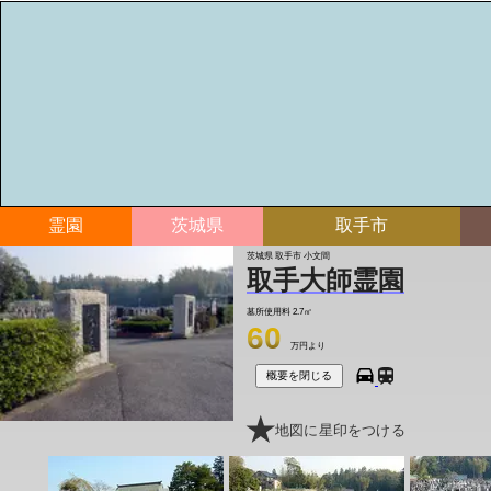
霊園
茨城県
取手市
茨城県 取手市 小文間
取手大師霊園
墓所使用料
2.7㎡
60
万円より
概要を閉じる
地図に星印をつける