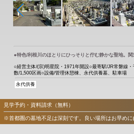
●特色/利根川のほとりにひっそりと佇む静かな聖地。
○経営主体/(宗)明星院・1971年開設○最寄駅/JR常磐線
数/1,500区画○設備/管理休憩棟、永代供養墓、駐車場
永代供養
見学予約・資料請求（無料）
※首都圏の墓地不足は深刻です。良い場所はお早めに