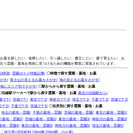
のお墓を探したい、改葬したい、引っ越したい、建立したい、建て替えたい、お
に沿う霊園・墓地を簡単に見つけるための機能が豊富に実装されています。
WEB
霊園ガイド特集記事
〇特徴で探す霊園・墓地・お墓
がす
富士山の見えるお墓をさがす
海の見えるお墓をさがす
ド毎にエリア別でさがす
〇駅からから探す霊園・墓地・お墓
〇沿線駅マーカーで駅から探す霊園・墓地・お墓
東京の沿線駅から
葉で〒
茨城で〒
東京で〒2
神奈川で〒2
埼玉で〒2
千葉で〒2
茨城で〒2
で〒5
千葉で〒5
茨城で〒5
〇住所別に探す霊園・墓地・お墓
埼玉の墓地・霊園
千葉の墓地・霊園
茨城の墓地・霊園
東京の墓地・霊園1
の墓地・霊園2
茨城の墓地・霊園2
東京の墓地・霊園3
神奈川の墓地・霊園3
墓地・霊園4
東京の墓地・霊園5
神奈川の墓地・霊園5
埼玉の墓地・霊園5
「埼玉県>市区町村 10km圏 20km圏」のお墓