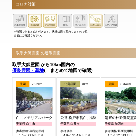
コロナ対策
※確認できると色が付きます。状況は日々変わりますので担
当者にご確認ください。
取手大師霊園 の近隣霊園
取手大師霊園 から10km圏内の
優良霊園・墓地
(←まとめて地図で確認)
霊園
7.96km
公営霊園
8km
霊園
8.34km
白井メモリアルパーク
公営 松戸市営白井聖地公園
清寂の杜歓喜院霊
千葉県 白井市
千葉県 白井市
千葉県 印西市
参考価格:墓所使用料
参考価格:
参考価格:墓所使用料
1.5㎡ 29万円より
4.0㎡ 30.4万円より
1.5㎡ 12万円より