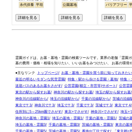
永代供養
平坦
公園墓地
バリアフリー
詳細を見る
詳細を見る
詳細を見る
霊園ガイドは、お墓・墓地・霊園の検索ツールです。業界の老舗「霊園ガ
墓の費用・価格・相場を知りたい、いいお墓をみつけたい、 お墓の環境
●主なリンク
トップページ
お墓・墓地・霊園を買う前に知っておきたい
最近の明るいモダンな民営霊園
特集・駅から歩ける霊園・墓地
特集・
送迎バスのあるお墓をさがす
公営霊園(都立・市営等)サポート
公営霊
東京の駅から探すお墓
神奈川の駅から探すお墓
埼玉の駅から探すお墓
神奈川の沿線駅から
埼玉の沿線駅から
千葉の沿線駅から
茨城の沿線
東京で〒3
神奈川で〒3
埼玉で〒3
千葉で〒3
茨城で〒3
東京で〒4
住所別に5～25km圏でさがす
東京>でさがす
神奈川>でさがす
埼玉>
神奈川の墓地・霊園1
埼玉の墓地・霊園1
千葉の墓地・霊園1
茨城の
埼玉の墓地・霊園3
千葉の墓地・霊園3
茨城の墓地・霊園3
東京の墓
千葉の墓地・霊園5
茨城の墓地・霊園5
番地や丁目で探す
「東京都>市