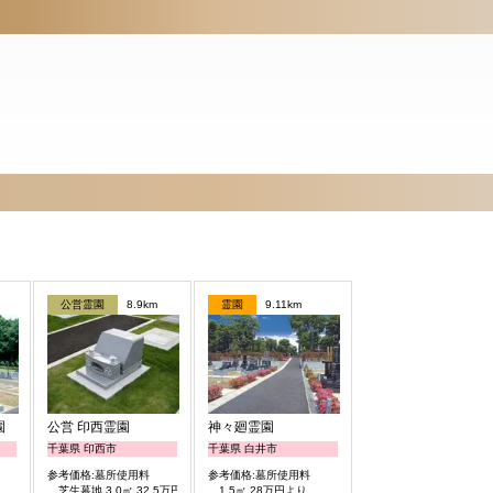
公営霊園
8.9km
霊園
9.11km
園
公営 印西霊園
神々廻霊園
千葉県 印西市
千葉県 白井市
参考価格:墓所使用料
参考価格:墓所使用料
芝生墓地 3.0㎡ 32.5万円より
1.5㎡ 28万円より