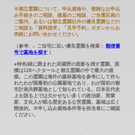
※都立霊園について、申込資格や、複雑なお申込
み手続きのご相談、建墓のご相談、ご当選区画の
ご案内、あるいは都立霊園以外の優良霊園などの
ご相談も「資料請求」「見学予約」ボタンからお
気軽にお問い合わせください。
（参考: → ご自宅に近い優良霊園を検索：
郵便番
号で墓地を探す
）
●特色/緑に囲まれた武蔵野の面影を残す霊園。面
積は128ヘクタールと都立霊園の中で最大の規
模。この霊園は海外の森林墓地を参考にして作ら
れたわが国最初の公園墓地であり、わが国初の都
市計画共葬墓地として知られている。日本近代史
上を語る上では欠かせない多くの政治家、実業
家、文化人が眠る歴史ある公営霊園。墓域は広く
開放的。※申し込み資格条件等を担当者にご確認
ください。