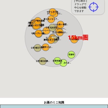
[ 中心表示 ]
ドラッグで
中心を移動
できます
やすらぎの杜
さいたまメモリ...
富士見メモリア...
小江戸聖地霊園
川越さくら浄苑
南川越霊園
うらわ秋ヶ瀬霊...
ふじみ野霊園
メモリアルパー...
所沢メモリアル...
新所沢友愛聖地...
公営 志木市市...
朝霞フォーシー...
フォーシーズン...
芝生の霊園あさ...
サニープレイス...
所沢聖地霊園
フォレスト所沢
15km圏
中心
なごみの丘霊園
公営 新座市営...
小豆沢墓苑
やすらぎ聖地霊...
新の丘さくら浄...
東本願寺 ひば...
公営 都立小平...
宗清寺
玄照寺墓苑
公営 都立多磨...
桜上水 みたま...
お墓のミニ知識