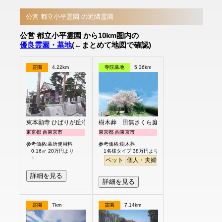
公営 都立小平霊園 の近隣霊園
公営 都立小平霊園 から10km圏内の
優良霊園・墓地
(←まとめて地図で確認)
霊園
4.22km
寺院墓地
5.36km
東本願寺 ひばりが丘浄苑
樹木葬 田無さくら庭園
東京都 西東京市
東京都 西東京市
参考価格:墓所使用料
参考価格:樹木葬
0.16㎡ 20万円より
1名様タイプ 38万円より
ペット
個人・夫婦
永代供養
樹木葬
公園
詳細を見る
詳細を見る
霊園
7km
霊園
7.14km