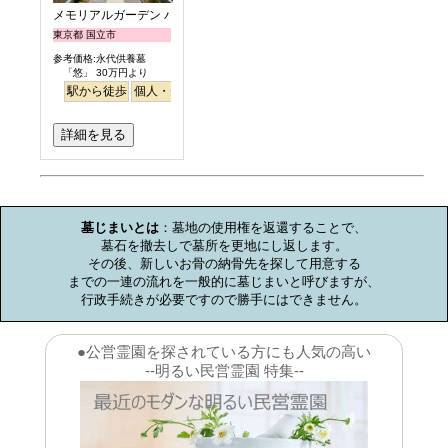
メモリアルガーデン パティオ国立
東京都 国立市
参考価格:永代供養墓
「悠」 30万円より
駅から徒歩
個人・夫婦
樹木葬
永代供養
詳細を見る
お墓のミニ知識
墓じまいとは
：墓地の使用権を返還することで、

墓石を撤去しで墓所を更地にし返します。

その後、新しいお骨の納骨先を探して用意する

までの一連の流れを一般的に墓じまいと呼びますが、

行政手続きが必要ですので勝手にはできません。
●公営霊園を探されている方にも人気の高い
--明るい民営霊園 特集--