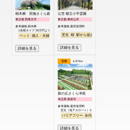
樹木葬 田無さくら庭園
公営 都立小平霊園
東京都 西東京市
東京都 東村山市
参考価格:樹木葬
参考価格:墓所使用料
- -
1名様タイプ 38万円より
芝生
桜
駅から徒歩
駅から徒歩
さくら
ペット
個人・夫婦
永代供養
樹木葬
公園墓地
桜
バリアフリー
平
詳細を見る
詳細を見る
霊園
4.67km
新の丘さくら浄苑
埼玉県 新座市
参考価格:墓所使用料
芝生（地下カロート）3.0㎡ 122.8万円より
バリアフリー
永代供養
詳細を見る