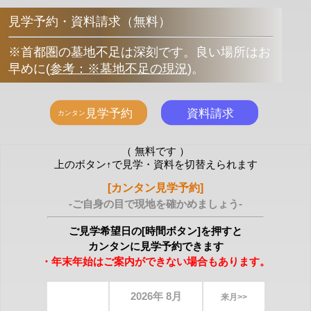
見学予約・資料請求（無料）
※首都圏の墓地不足は深刻です。良い場所はお
早めに
(
参考：※墓地不足の現況
)
。
（ 無料です ）
上のボタン↑で見学・資料を切替えられます
[カンタン見学予約]
-ご自身の目で現地を確かめましょう-
ご見学希望日の[時間ボタン]を押すと
カンタンに見学予約できます
・年末年始はご案内ができない場合もあります。
2026年 8月
来月>>