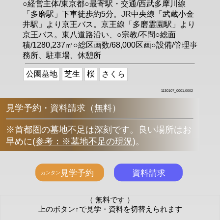
○経営主体/東京都○最寄駅・交通/西武多摩川線
「多磨駅」下車徒歩約5分。JR中央線「武蔵小金
井駅」より京王バス。京王線「多磨霊園駅」より
京王バス。東八道路沿い、○宗教/不問○総面
積/1280,237㎡○総区画数/68,000区画○設備/管理事
務所、駐車場、休憩所
公園墓地
芝生
桜
さくら
1130107_0001,0002
見学予約・資料請求（無料）
※首都圏の墓地不足は深刻です。良い場所はお
早めに
(
参考：※墓地不足の現況
)
。
（ 無料です ）
上のボタン↑で見学・資料を切替えられます