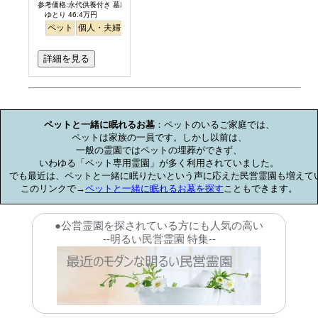
参考価格:永代供養付き 墓所使用料
ゆとり 46.4万円
ペット
個人・夫婦
永代供養
樹木葬
ガーデニング
公園墓地
デザイ
詳細を見る
お墓のミニ知識
ペットと一緒に眠れるお墓
：ペットのいるご家庭では、

ペットは家族の一員です。しかし以前は、

一般の霊園ではペットの埋葬ができず、

いわゆる「ペット専用霊園」が多く利用されていました。

でも最近は、ペットと一緒に眠りたいという声に応えた民営霊園も増えてい
このリンクで→
ペットと一緒に眠れるお墓を探す
こともできます。
●公営霊園を探されている方にも人気の高い
--明るい民営霊園 特集--