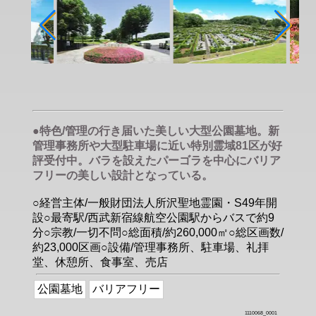
●特色/管理の行き届いた美しい大型公園墓地。新
管理事務所や大型駐車場に近い特別霊域81区が好
評受付中。バラを設えたパーゴラを中心にバリア
フリーの美しい設計となっている。
○経営主体/一般財団法人所沢聖地霊園・S49年開
設○最寄駅/西武新宿線航空公園駅からバスで約9
分○宗教/一切不問○総面積/約260,000㎡○総区画数/
約23,000区画○設備/管理事務所、駐車場、礼拝
堂、休憩所、食事室、売店
公園墓地
バリアフリー
1110068_0001