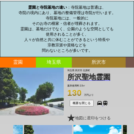
霊園と寺院墓地の違い
：寺院墓地は普通は、

寺院の境内にあり、墓地の整備管理は寺院が行います。

寺院墓地には、一般的に

そのお寺の檀家・信者が埋葬されます。

霊園は、墓地だけでなく、公園のような空間としても

使用されることが多く、

人々が自然と共に休むことができるという特長や

宗教宗派や資格などを

問わないところが多いです。
霊園
埼玉県
所沢市
埼玉県 所沢市 北原町
所沢聖地霊園
墓所使用料
2.5㎡
130
万円より
概要を閉じる
地図に星印をつける