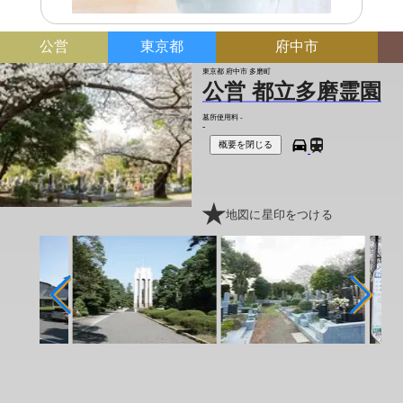
公営
東京都
府中市
東京都 府中市 多磨町
公営 都立多磨霊園
墓所使用料
-
-
概要を閉じる
地図に星印をつける