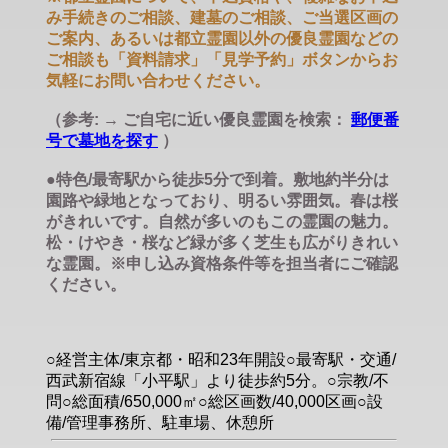
み手続きのご相談、建墓のご相談、ご当選区画の
ご案内、あるいは都立霊園以外の優良霊園などの
ご相談も「資料請求」「見学予約」ボタンからお
気軽にお問い合わせください。
（参考: → ご自宅に近い優良霊園を検索：
郵便番
号で墓地を探す
）
●特色/最寄駅から徒歩5分で到着。敷地約半分は
園路や緑地となっており、明るい雰囲気。春は桜
がきれいです。自然が多いのもこの霊園の魅力。
松・けやき・桜など緑が多く芝生も広がりきれい
な霊園。※申し込み資格条件等を担当者にご確認
ください。
○経営主体/東京都・昭和23年開設○最寄駅・交通/
西武新宿線「小平駅」より徒歩約5分。○宗教/不
問○総面積/650,000㎡○総区画数/40,000区画○設
備/管理事務所、駐車場、休憩所