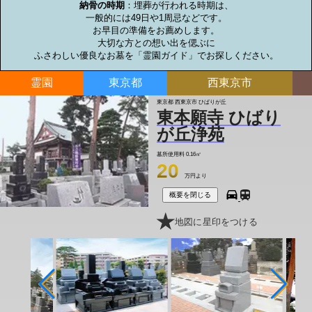
納骨の時期
：埋葬が行われる時期は、

一般的には49日や1周忌などです。

お早目の準備をお薦めします。

大切な方との想い出を偲ぶに

ふさわしい優良なお墓を「霊園ガイド」でお探しください。
霊園
東京都
西東京市
東京都 西東京市 ひばりが丘
東本願寺 ひばり
が丘浄苑
墓所使用料
0.16㎡
20
万円より
概要を閉じる
地図に星印をつける