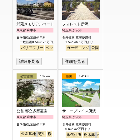
武蔵メモリアルコート
フォレスト所沢
東京都 府中市
埼玉県 所沢市
参考価格:墓所使用料
参考価格:墓所使用料
一般区画0.54㎡ 75万円より
1.5㎡ 46.5万円より
バリアフリー
ペット
永代供養
ガーデニング
個人・夫婦
公園墓地
明るい
詳細を見る
詳細を見る
公営霊園
7.39km
霊園
7.41km
公営 都立多磨霊園
サニープレイス所沢
東京都 府中市
埼玉県 所沢市
参考価格:墓所使用料
参考価格:墓所使用料
- -
0.6㎡ 42万円より
公園墓地
芝生
桜
さくら
永代供養
樹木葬
桜
さくら
ペット
バリ