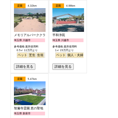
霊園
4.32km
霊園
4.98km
メモリアルパーククラウドむさし野
平和浄苑
埼玉県 川越市
埼玉県 川越市
参考価格:墓所使用料
参考価格:墓所使用料
0.5㎡ 11万円より
1㎡ 23万円より
ペット
芝生
生垣
テラス
ペット
バリアフリー
個人・夫婦
明るい
永代供養
公園墓地
デ
詳細を見る
詳細を見る
霊園
5.47km
智遍寺霊園 恵の聖地
埼玉県 新座市