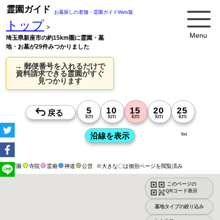
霊園ガイド
お墓探しの老舗・霊園ガイドWeb版
トップ
>
Menu
埼玉県新座市の約15km圏に霊園・墓
地・お墓が29件みつかりました
→ 郵便番号を入れるだけで
資料請求できる霊園がすぐ
見つかります
list
霊園
寺院
霊廟
神道
公営
※大きな〇は個別ページを閲覧済み
このページの
QRコード表示
墓地タイプの絞り込み