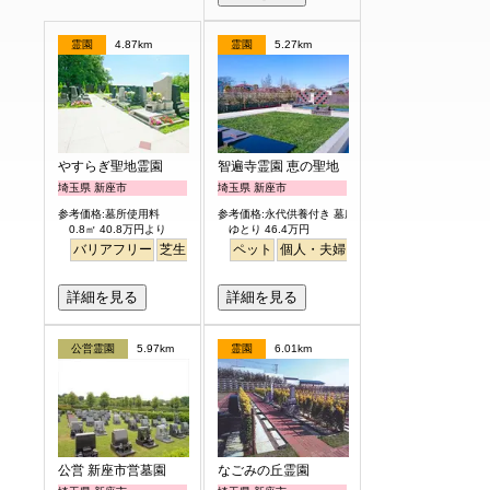
霊園
4.87km
霊園
5.27km
やすらぎ聖地霊園
智遍寺霊園 恵の聖地
埼玉県 新座市
埼玉県 新座市
参考価格:墓所使用料
参考価格:永代供養付き 墓所使用料
0.8㎡ 40.8万円より
ゆとり 46.4万円
バリアフリー
芝生
ペット
ペット
明るい
個人・夫婦
永代供養
樹木葬
ガー
詳細を見る
詳細を見る
公営霊園
5.97km
霊園
6.01km
公営 新座市営墓園
なごみの丘霊園