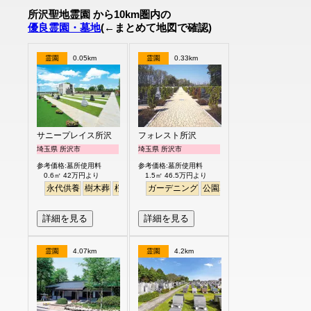
所沢聖地霊園 から10km圏内の
優良霊園・墓地
(←まとめて地図で確認)
霊園
0.05km
霊園
0.33km
サニープレイス所沢
フォレスト所沢
埼玉県 所沢市
埼玉県 所沢市
参考価格:墓所使用料
参考価格:墓所使用料
0.6㎡ 42万円より
1.5㎡ 46.5万円より
永代供養
樹木葬
桜
さくら
ガーデニング
ペット
バリアフリー
公園墓地
明るい
テラス
詳細を見る
詳細を見る
霊園
4.07km
霊園
4.2km