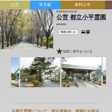
公営
東京都
東村山市
東京都 東村山市 萩山町
公営 都立小平霊園
墓所使用料
-
-
概要を閉じる
地図に星印をつける
※都立霊園について、申込資格や、複雑なお申込