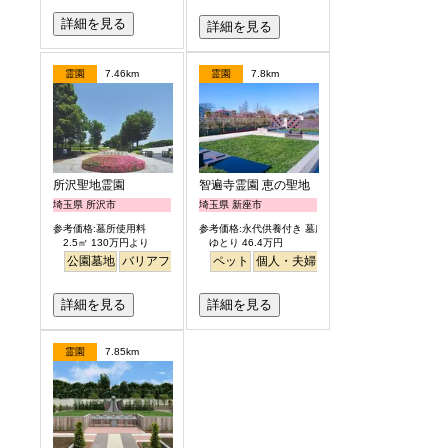
詳細を見る
詳細を見る
霊園
7.46km
霊園
7.8km
所沢聖地霊園
智遍寺霊園 恵の聖地
埼玉県 所沢市
埼玉県 新座市
参考価格:墓所使用料
参考価格:永代供養付き 墓所使用料
2.5㎡ 130万円より
ゆとり 46.4万円
公園墓地
バリアフリー
ペット
個人・夫婦
永代供養
樹木葬
ガー
詳細を見る
詳細を見る
霊園
7.85km