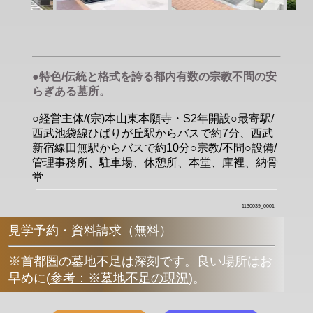
●特色/伝統と格式を誇る都内有数の宗教不問の安
らぎある墓所。
○経営主体/(宗)本山東本願寺・S2年開設○最寄駅/
西武池袋線ひばりが丘駅からバスで約7分、西武
新宿線田無駅からバスで約10分○宗教/不問○設備/
管理事務所、駐車場、休憩所、本堂、庫裡、納骨
堂
1130039_0001
見学予約・資料請求（無料）
※首都圏の墓地不足は深刻です。良い場所はお
早めに
(
参考：※墓地不足の現況
)
。