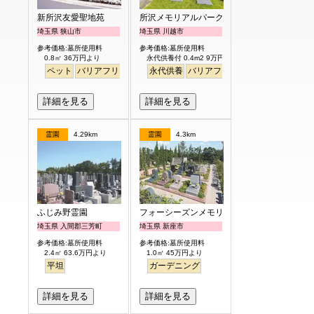
新所沢友愛聖地苑
所沢メモリアルパーク
埼玉県 狭山市
埼玉県 川越市
参考価格:墓所使用料
参考価格:墓所使用料
0.8㎡ 36万円より
永代供養付 0.4m2 9万円より
ペット
バリアフリー
永代供養
バリアフリー
詳細を見る
詳細を見る
霊園
4.29km
霊園
4.3km
ふじみ野霊園
フォーシーズンメモリアル新座
埼玉県 入間郡三芳町
埼玉県 新座市
参考価格:墓所使用料
参考価格:墓所使用料
2.4㎡ 63.6万円より
1.0㎡ 45万円より
平坦
ガーデニング
詳細を見る
詳細を見る