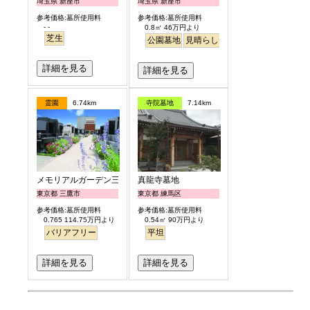
埼玉県 新座市
埼玉県 新座市
参考価格:墓所使用料
参考価格:墓所使用料
- -
0.8㎡ 46万円より
芝生
公園墓地
見晴らし・眺望
バリアフリー
詳細を見る
詳細を見る
霊園
6.74km
寺院墓地
7.14km
メモリアルガーデン三鷹
真龍寺墓地
東京都 三鷹市
東京都 練馬区
参考価格:墓所使用料
参考価格:墓所使用料
0.765 114.75万円より
0.54㎡ 90万円より
バリアフリー
平坦
詳細を見る
詳細を見る
お墓のミニ知識