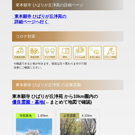
東本願寺 ひばりが丘浄苑の詳細ページ
東本願寺 ひばりが丘浄苑の
詳細ページへ行く
コロナ対策
※確認できると色が付きます。状況は日々変わりますので担
当者にご確認ください。
東本願寺 ひばりが丘浄苑 の近隣霊園
東本願寺 ひばりが丘浄苑 から10km圏内の
優良霊園・墓地
(←まとめて地図で確認)
寺院墓地
1.65km
公営霊園
4.22km