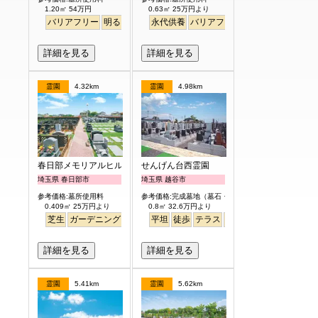
1.20㎡ 54万円
0.63㎡ 25万円より
バリアフリー
明るい
永代供養
バリアフリー
ペット
樹木葬
詳細を見る
詳細を見る
霊園
4.32km
霊園
4.98km
春日部メモリアルヒルズ
せんげん台西霊園
埼玉県 春日部市
埼玉県 越谷市
参考価格:墓所使用料
参考価格:完成墓地（墓石・外柵付）
0.409㎡ 25万円より
0.8㎡ 32.6万円より
芝生
ガーデニング
平坦
徒歩
テラス
永代供養
詳細を見る
詳細を見る
霊園
5.41km
霊園
5.62km