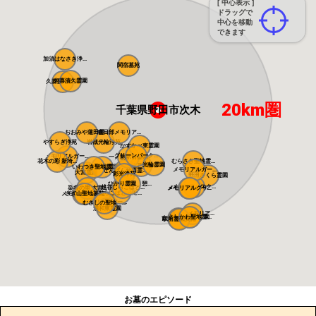
[ 中心表示 ]
ドラッグで
中心を移動
できます
加須はなさき浄...
関宿墓苑
久喜清久霊園
久喜聖地公苑
20km圏
千葉県野田市次木
おおみや蓮田霊...
春日部メモリア...
やすらぎ浄苑
岩槻光輪浄苑
かすかべ東霊園
グリーンパーク...
メモリアルガー...
一ノ割駅前霊園
花木の彩 新埼...
むらさき聖地霊...
光輪霊園
メモリアル越谷...
いわつき聖地霊...
槻の城山霊園
メモリアルガー...
せんげん台西霊...
大宮霊園
彩光浄苑
野田さくら霊園
ひかり霊園 憩...
メモリアルスク...
越谷しらこばと...
染谷の里 大宮...
メモリアルパー...
メモリアルグリ...
しらこばとメモ...
メモリアルパー...
さぎ山聖地墓苑
メモリアルパー...
むさしの聖地 ...
浦和東霊園
さくらメモリア...
よしかわ聖地霊...
さくら聖地霊園
吉川美南霊園
駅前霊園美南
お墓のエピソード