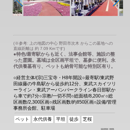
(※参考: 上の地図の中心 野田市次木 からこの墓地への
直線距離は 約 7.09 Kmです)
●特色/最寄駅からも近く、法事会館等、施設の整
った霊園。墓域は全区画平坦で、墓参に便利。永
代供養墓有り、ペットも納骨可能な特別区有り。
○経営主体/(宗)三宝寺・H8年開設○最寄駅/東武野
田線藤の牛島駅から徒歩約12分、東武スカイツリ
ーライン・東武アーバンパークライン春日部駅か
ら車で約7分○宗教/一切不問○総面積/8,200㎡○総
区画数/2,300区画○残区画数/約850区画○設備/管理
事務所会館、駐車場
ペット
永代供養
平坦
徒歩
芝桜
1110054_0005