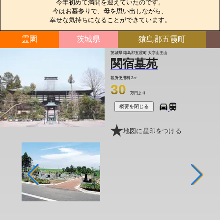
今年初めて満開を迎えていたのです。

今はお墓参りで、母を思い出しながら、

幸せな気持ちになることができています。
霊園
茨城県
猿島郡五霞町
茨城県 猿島郡五霞町 大字山王山
関宿墓苑
墓所使用料
2㎡
30
万円より
概要を閉じる
地図に星印をつける