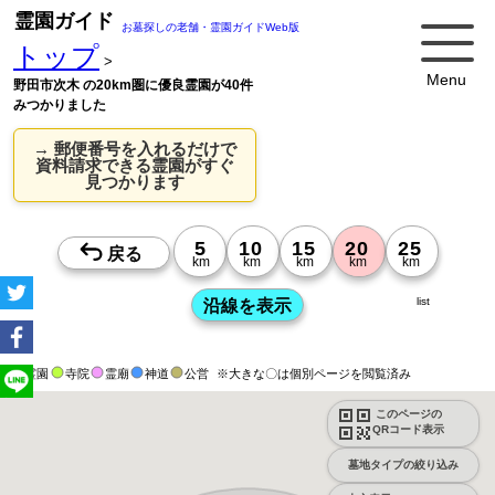
霊園ガイド
お墓探しの老舗・霊園ガイドWeb版
トップ
>
Menu
野田市次木 の20km圏に優良霊園が40件
みつかりました
→ 郵便番号を入れるだけで
資料請求できる霊園がすぐ
見つかります
list
霊園
寺院
霊廟
神道
公営
※大きな〇は個別ページを閲覧済み
このページの
QRコード表示
墓地タイプの絞り込み