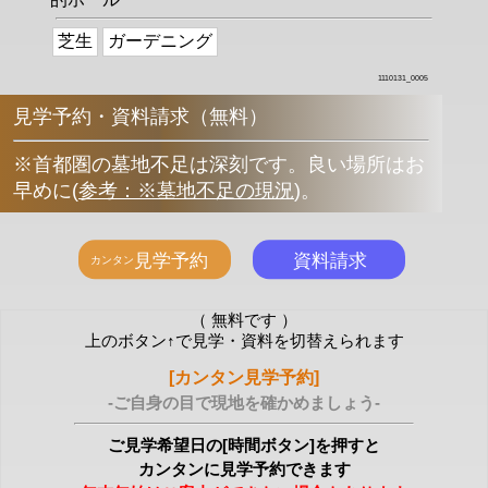
芝生
ガーデニング
1110131_0005
見学予約・資料請求（無料）
※首都圏の墓地不足は深刻です。良い場所はお
早めに
(
参考：※墓地不足の現況
)
。
（ 無料です ）
上のボタン↑で見学・資料を切替えられます
[カンタン見学予約]
-ご自身の目で現地を確かめましょう-
ご見学希望日の[時間ボタン]を押すと
カンタンに見学予約できます