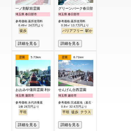
一ノ割駅前霊園
グリーンパーク春日部浄園
埼玉県 春日部市
埼玉県 春日部市
参考価格:墓所使用料
参考価格:墓所使用料
0.49㎡ 24万円より
0.36㎡ 13.7万円より
徒歩
バリアフリー
駅から徒歩
ペット
永代供
詳細を見る
詳細を見る
霊園
5.73km
霊園
6.71km
おおみや蓮田霊園 利休メモリアルパーク
せんげん台西霊園
埼玉県 蓮田市
埼玉県 越谷市
参考価格:永代供養墓
参考価格:完成墓地（墓石・外柵付）
1体 28万円より
0.8㎡ 32.6万円より
平坦
平坦
徒歩
テラス
永代供養
詳細を見る
詳細を見る