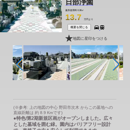
日部浄園
墓所使用料
0.36㎡
13.7
万円より
概要を閉じる
地図に星印をつける
(※参考: 上の地図の中心 野田市次木 からこの墓地への
直線距離は 約 8.9 Kmです)
●特色/第2期新規区画がオープンしました。広々
とした墓域を囲む緑。園内はバリアフリー設計