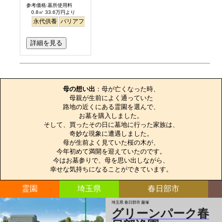
参考価格:墓所使用料
0.8㎡ 33.6万円より
永代供養
バリアフリー
ペット
富士山
詳細を見る
お墓のエピソード
母の想い出
：母が亡くなった時、

母親が生前によく通っていた

路地の近くにある霊園を選んで、

お墓を購入しました。

そして、買ったその日に墓地に行った家族は、

奇妙な現象に遭遇しました。

母が生前よく見ていた桜の木が、

今年初めて満開を迎えていたのです。

今はお墓参りで、母を思い出しながら、

幸せな気持ちになることができています。
霊園
埼玉県
春日部市
埼玉県 春日部市 藤塚
グリーンパーク春