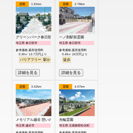
霊園
1.81km
霊園
2.79km
グリーンパーク春日部浄園
一ノ割駅前霊園
埼玉県 春日部市
埼玉県 春日部市
参考価格:墓所使用料
参考価格:墓所使用料
0.36㎡ 13.7万円より
0.49㎡ 24万円より
バリアフリー
駅から徒歩
ペット
徒歩
永代供養
詳細を見る
詳細を見る
霊園
3.42km
霊園
4.07km
メモリアル越谷 憩いの郷
光輪霊園
埼玉県 越谷市
埼玉県 北葛飾郡松伏町
参考価格:墓所使用料
参考価格:墓所使用料