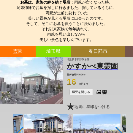
お墓は、家族の絆を紡ぐ場所
：両親が亡くなった時、

兄弟姉妹でお墓を探しに行きました。探しているうちに、

両親が生前に訪れていた

美しい景色が見える場所に出会ったのです。

そして、そこにお墓を買うことに決めました。

それ以来家族で毎年訪れて、

両親を思い出しながら

美しい景色を楽しんでいます。
霊園
埼玉県
春日部市
埼玉県 春日部市 永沼
かすかべ東霊園
墓所使用料
0.36㎡
16
万円より
概要を閉じる
地図に星印をつける