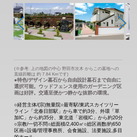
(※参考: 上の地図の中心 野田市次木 からこの墓地への
直線距離は 約 7.84 Kmです)
●特色/デザイン墓石から自由設計墓石まで自由に
選択可能。ウッドフェンス使用のガーデニング区
画は好評。交通至便かつ静かな抜群の環境。
○経営主体/(宗)無量院○最寄駅/東武スカイツリー
ライン「北春日部駅」から車で約3分、外環「草
加IC」から約35分、東北道「岩槻IC」から約20分
○宗教/一切不問○総面積/2,400㎡○総区画数/約650
区画○設備/管理事務所、会食施設、法要施設,多目
的ホール