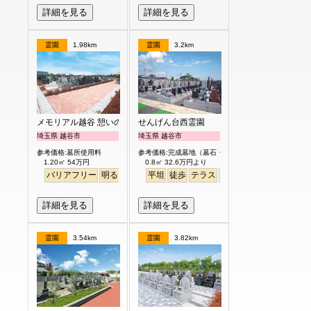
詳細を見る
詳細を見る
霊園
1.98km
霊園
3.2km
メモリアル越谷 憩いの郷
せんげん台西霊園
埼玉県 越谷市
埼玉県 越谷市
参考価格:墓所使用料
参考価格:完成墓地（墓石・外柵付）
1.20㎡ 54万円
0.8㎡ 32.6万円より
バリアフリー
明るい
平坦
徒歩
テラス
永代供養
詳細を見る
詳細を見る
霊園
3.54km
霊園
3.82km