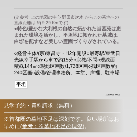
(※参考: 上の地図の中心 野田市次木 からこの墓地への
直線距離は 約 9.29 Kmです)
●特色/豊かな大利根の自然に拓かれた当墓苑は恵
まれた環境を活かし、平坦地に拓かれた墓域は、
白塀を配すなど美しい霊園づくりがされている。
○経営主体/(宗)東昌寺・H2年開設○最寄駅/東武日
光線幸手駅から車で約15分○宗教/不問○現総面
積/8,144㎡○現総区画数/1,738区画○残区画数/約
240区画○設備/管理事務所、本堂、庫裡、駐車場
平坦
1080013_0001
見学予約・資料請求（無料）
※首都圏の墓地不足は深刻です。良い場所はお
早めに
(
参考：※墓地不足の現況
)
。