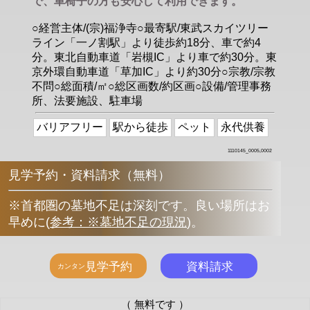
で、車椅子の方も安心して利用できます。
○経営主体/(宗)福浄寺○最寄駅/東武スカイツリー
ライン「一ノ割駅」より徒歩約18分、車で約4
分。東北自動車道「岩槻IC」より車で約30分。東
京外環自動車道「草加IC」より約30分○宗教/宗教
不問○総面積/㎡○総区画数/約区画○設備/管理事務
所、法要施設、駐車場
バリアフリー
駅から徒歩
ペット
永代供養
1110145_0005,0002
見学予約・資料請求（無料）
※首都圏の墓地不足は深刻です。良い場所はお
早めに
(
参考：※墓地不足の現況
)
。
（ 無料です ）