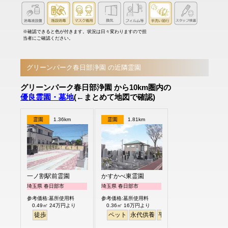
※確認できると色が付きます。状況は日々変わりますので担
当者にご確認ください。
グリーンパーク春日部浄園 の近隣霊園
グリーンパーク春日部浄園 から10km圏内の
優良霊園・墓地
(←まとめて地図で確認)
霊園
1.36km
霊園
1.81km
一ノ割駅前霊園
かすかべ東霊園
埼玉県 春日部市
埼玉県 春日部市
参考価格:墓所使用料
参考価格:墓所使用料
0.49㎡ 24万円より
0.36㎡ 16万円より
徒歩
ペット
永代供養
平坦
徒歩
芝桜