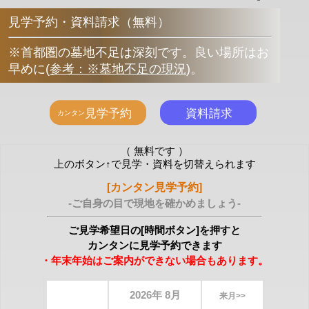
見学予約・資料請求（無料）
※首都圏の墓地不足は深刻です。良い場所はお
早めに
(
参考：※墓地不足の現況
)
。
（ 無料です ）
上のボタン↑で見学・資料を切替えられます
[カンタン見学予約]
-ご自身の目で現地を確かめましょう-
ご見学希望日の[時間ボタン]を押すと
カンタンに見学予約できます
・年末年始はご案内ができない場合もあります。
2026年 8月
来月>>