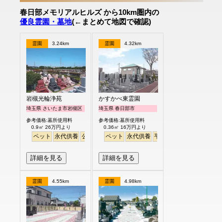
春日部メモリアルヒルズ から10km圏内の
優良霊園・墓地
(←まとめて地図で確認)
霊園
3.24km
霊園
4.32km
岩槻光輪浄苑
かすかべ東霊園
埼玉県 さいたま市岩槻区
埼玉県 春日部市
参考価格:墓所使用料
参考価格:墓所使用料
0.9㎡ 26万円より
0.36㎡ 16万円より
ペット
永代供養
公園墓地
ペット
芝生
見晴らし・眺望
永代供養
平坦
平坦
徒歩
芝桜
詳細を見る
詳細を見る
霊園
4.55km
霊園
4.98km