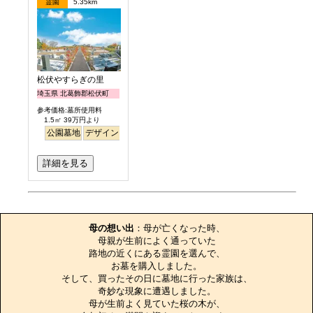
霊園
5.35km
松伏やすらぎの里
埼玉県 北葛飾郡松伏町
参考価格:墓所使用料
1.5㎡ 39万円より
公園墓地
デザイン
バリアフリー
平坦
明るい
詳細を見る
お墓のエピソード
母の想い出
：母が亡くなった時、

母親が生前によく通っていた

路地の近くにある霊園を選んで、

お墓を購入しました。

そして、買ったその日に墓地に行った家族は、

奇妙な現象に遭遇しました。

母が生前よく見ていた桜の木が、
