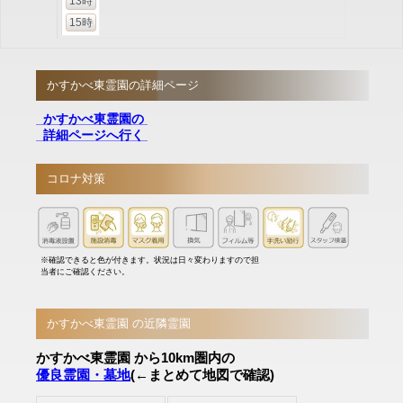
13時
15時
かすかべ東霊園の詳細ページ
かすかべ東霊園の
詳細ページへ行く
コロナ対策
※確認できると色が付きます。状況は日々変わりますので担
当者にご確認ください。
かすかべ東霊園 の近隣霊園
かすかべ東霊園 から10km圏内の
優良霊園・墓地
(←まとめて地図で確認)