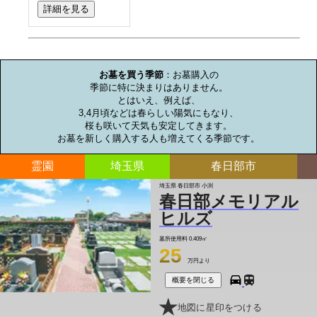
詳細を見る
お墓のミニ知識
お墓を買う季節
：お墓購入の

季節に特に決まりはありません。

とはいえ、例えば、

3,4月頃などは春らしい陽気にもなり、

桜も咲いて天気も安定してきます。

お墓を新しく購入する人も増えてくる季節です。
霊園
埼玉県
春日部市
埼玉県 春日部市 小渕
春日部メモリアル
ヒルズ
墓所使用料
0.409㎡
25
万円より
概要を閉じる
地図に星印をつける