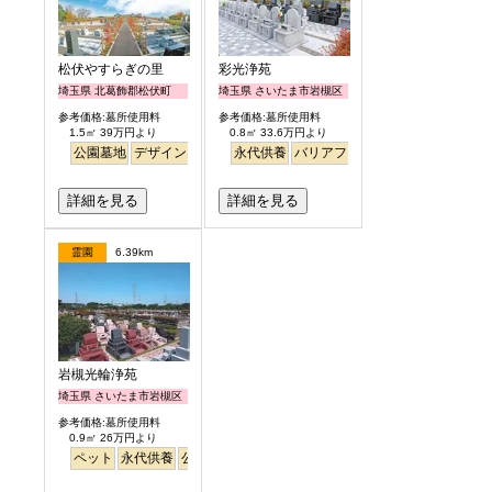
松伏やすらぎの里
彩光浄苑
埼玉県 北葛飾郡松伏町
埼玉県 さいたま市岩槻区
参考価格:墓所使用料
参考価格:墓所使用料
1.5㎡ 39万円より
0.8㎡ 33.6万円より
公園墓地
デザイン
バリアフリー
永代供養
平坦
バリアフリー
明るい
ペット
富士山
詳細を見る
詳細を見る
霊園
6.39km
岩槻光輪浄苑
埼玉県 さいたま市岩槻区
参考価格:墓所使用料
0.9㎡ 26万円より
ペット
永代供養
公園墓地
芝生
見晴らし・眺望
平坦