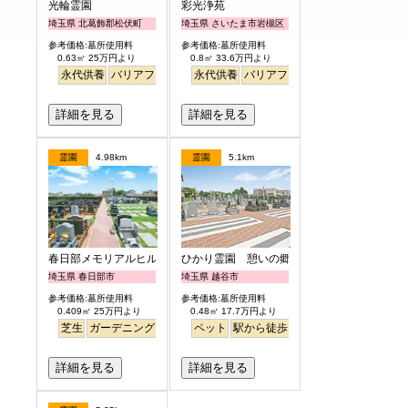
光輪霊園
彩光浄苑
埼玉県 北葛飾郡松伏町
埼玉県 さいたま市岩槻区
参考価格:墓所使用料
参考価格:墓所使用料
0.63㎡ 25万円より
0.8㎡ 33.6万円より
永代供養
バリアフリー
ペット
永代供養
樹木葬
バリアフリー
ペット
富士山
詳細を見る
詳細を見る
霊園
4.98km
霊園
5.1km
春日部メモリアルヒルズ
ひかり霊園 憩いの郷
埼玉県 春日部市
埼玉県 越谷市
参考価格:墓所使用料
参考価格:墓所使用料
0.409㎡ 25万円より
0.48㎡ 17.7万円より
芝生
ガーデニング
ペット
駅から徒歩
バリアフリー
詳細を見る
詳細を見る