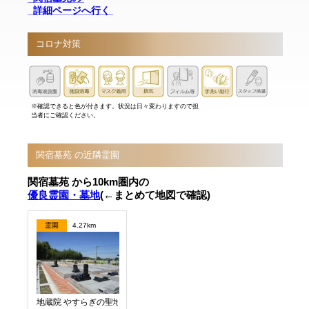
詳細ページへ行く
コロナ対策
※確認できると色が付きます。状況は日々変わりますので担
当者にご確認ください。
関宿墓苑 の近隣霊園
関宿墓苑 から10km圏内の
優良霊園・墓地
(←まとめて地図で確認)
霊園
4.27km
地蔵院 やすらぎの聖地