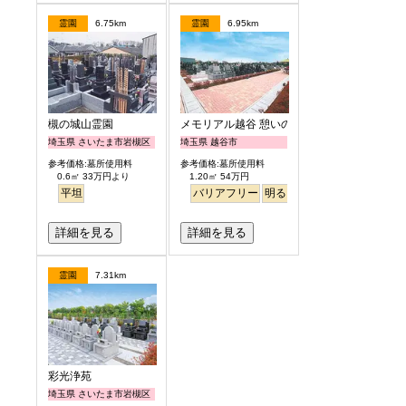
霊園
6.75km
霊園
6.95km
槻の城山霊園
メモリアル越谷 憩いの郷
埼玉県 さいたま市岩槻区
埼玉県 越谷市
参考価格:墓所使用料
参考価格:墓所使用料
0.6㎡ 33万円より
1.20㎡ 54万円
平坦
バリアフリー
明るい
詳細を見る
詳細を見る
霊園
7.31km
彩光浄苑
埼玉県 さいたま市岩槻区