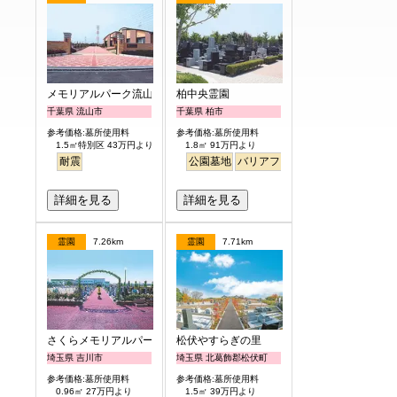
メモリアルパーク流山聖地
柏中央霊園
千葉県 流山市
千葉県 柏市
参考価格:墓所使用料
参考価格:墓所使用料
1.5㎡特別区 43万円より
1.8㎡ 91万円より
耐震
公園墓地
バリアフリー
永代供養
詳細を見る
詳細を見る
霊園
7.26km
霊園
7.71km
さくらメモリアルパーク
松伏やすらぎの里
埼玉県 吉川市
埼玉県 北葛飾郡松伏町
参考価格:墓所使用料
参考価格:墓所使用料
0.96㎡ 27万円より
1.5㎡ 39万円より