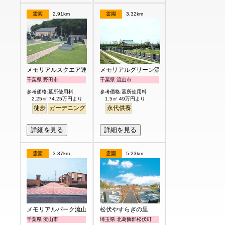
霊園
2.91km
霊園
3.32km
メモリアルスクエア運河
メモリアルグリーン流山聖地
千葉県 野田市
千葉県 流山市
参考価格:墓所使用料
参考価格:墓所使用料
2.25㎡ 74.25万円より
1.5㎡ 49万円より
徒歩
ガーデニング
明るい
永代供養
詳細を見る
詳細を見る
霊園
3.37km
霊園
5.23km
メモリアルパーク流山聖地
松伏やすらぎの里
千葉県 流山市
埼玉県 北葛飾郡松伏町