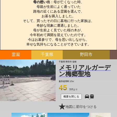
母の想い出
：母が亡くなった時、

母親が生前によく通っていた

路地の近くにある霊園を選んで、

お墓を購入しました。

そして、買ったその日に墓地に行った家族は、

奇妙な現象に遭遇しました。

母が生前よく見ていた桜の木が、

今年初めて満開を迎えていたのです。

今はお墓参りで、母を思い出しながら、

幸せな気持ちになることができています。
霊園
千葉県
野田市
千葉県 野田市 堤根
メモリアルガーデ
ン梅郷聖地
墓所使用料
1.5㎡
45
万円より
概要を閉じる
地図に星印をつける