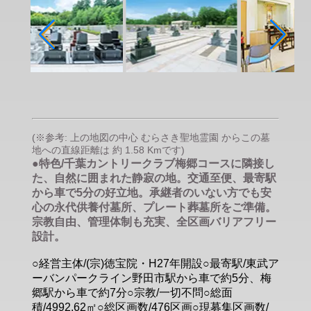
(※参考: 上の地図の中心 むらさき聖地霊園 からこの墓
地への直線距離は 約 1.58 Kmです)
●特色/千葉カントリークラブ梅郷コースに隣接し
た、自然に囲まれた静寂の地。交通至便、最寄駅
から車で5分の好立地。承継者のいない方でも安
心の永代供養付墓所、プレート葬墓所をご準備。
宗教自由、管理体制も充実、全区画バリアフリー
設計。
○経営主体/(宗)徳宝院・H27年開設○最寄駅/東武ア
ーバンパークライン野田市駅から車で約5分、梅
郷駅から車で約7分○宗教/一切不問○総面
積/4992.62㎡○総区画数/476区画○現募集区画数/