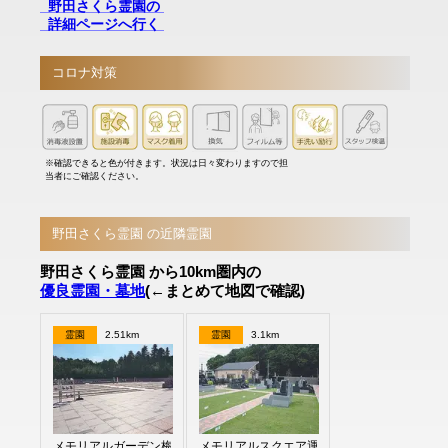
野田さくら霊園の
詳細ページへ行く
コロナ対策
※確認できると色が付きます。状況は日々変わりますので担
当者にご確認ください。
野田さくら霊園 の近隣霊園
野田さくら霊園 から10km圏内の
優良霊園・墓地
(←まとめて地図で確認)
霊園
2.51km
霊園
3.1km
メモリアルガーデン梅郷聖地
メモリアルスクエア運河