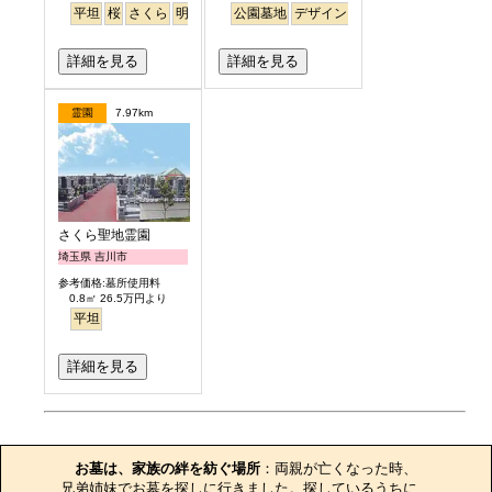
平坦
桜
さくら
明るい
公園墓地
デザイン
バリアフリー
平坦
明
詳細を見る
詳細を見る
霊園
7.97km
さくら聖地霊園
埼玉県 吉川市
参考価格:墓所使用料
0.8㎡ 26.5万円より
平坦
詳細を見る
お墓のエピソード
お墓は、家族の絆を紡ぐ場所
：両親が亡くなった時、

兄弟姉妹でお墓を探しに行きました。探しているうちに、
