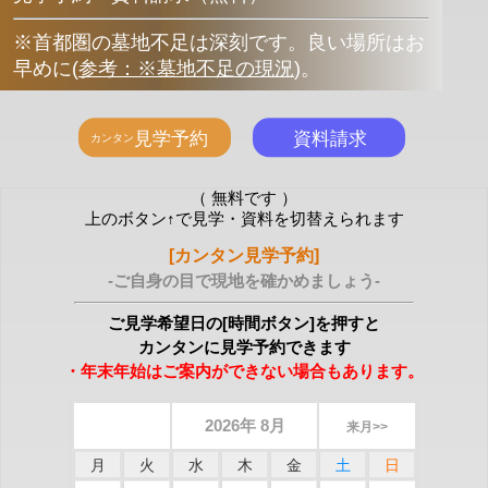
※首都圏の墓地不足は深刻です。良い場所はお
早めに
(
参考：※墓地不足の現況
)
。
（ 無料です ）
上のボタン↑で見学・資料を切替えられます
[カンタン見学予約]
-ご自身の目で現地を確かめましょう-
ご見学希望日の[時間ボタン]を押すと
カンタンに見学予約できます
・年末年始はご案内ができない場合もあります。
2026年 8月
来月>>
月
火
水
木
金
土
日