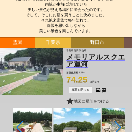
両親が生前に訪れていた

美しい景色が見える場所に出会ったのです。

そして、そこにお墓を買うことに決めました。

それ以来家族で毎年訪れて、

両親を思い出しながら

美しい景色を楽しんでいます。
霊園
千葉県
野田市
千葉県 野田市 山崎
メモリアルスクエ
ア運河
墓所使用料
2.25㎡
74.25
万円より
概要を閉じる
地図に星印をつける