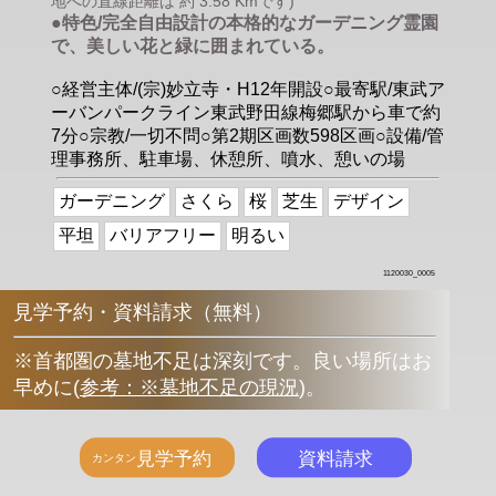
地への直線距離は 約 3.58 Kmです)
●特色/完全自由設計の本格的なガーデニング霊園
で、美しい花と緑に囲まれている。
○経営主体/(宗)妙立寺・H12年開設○最寄駅/東武ア
ーバンパークライン東武野田線梅郷駅から車で約
7分○宗教/一切不問○第2期区画数598区画○設備/管
理事務所、駐車場、休憩所、噴水、憩いの場
ガーデニング
さくら
桜
芝生
デザイン
平坦
バリアフリー
明るい
1120030_0005
見学予約・資料請求（無料）
※首都圏の墓地不足は深刻です。良い場所はお
早めに
(
参考：※墓地不足の現況
)
。