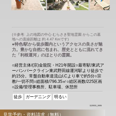
(※参考: 上の地図の中心 むらさき聖地霊園 からこの墓
地への直線距離は 約 4.47 Kmです)
●特色/駅から徒歩圏内というアクセスの良さが魅
力。豊かな自然に包まれ、歴史とともに流れてき
た「利根運河」のほとりの霊園。
○経営主体/(宗)金龍院・H21年開設○最寄駅/東武ア
ーバンパークライン東武野田線運河駅より徒歩で
約15分。常盤自動車道流山I.Cより車で約5分○宗
教/一切不問○総面積/796.35㎡○総区画数/225区画
○設備/管理事務所、駐車場、休憩所
徒歩
ガーデニング
明るい
1120031_0005
見学予約・資料請求（無料）