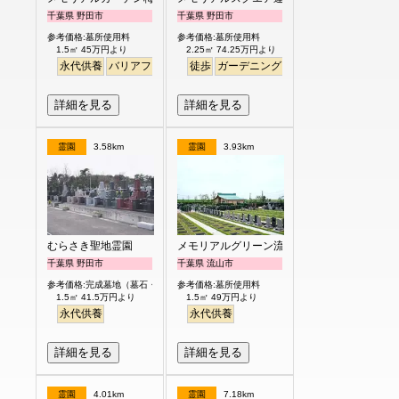
千葉県 野田市
千葉県 野田市
参考価格:墓所使用料
参考価格:墓所使用料
1.5㎡ 45万円より
2.25㎡ 74.25万円より
永代供養
バリアフリー
ペット
徒歩
ガーデニング
明るい
詳細を見る
詳細を見る
霊園
3.58km
霊園
3.93km
むらさき聖地霊園
メモリアルグリーン流山聖地
千葉県 野田市
千葉県 流山市
参考価格:完成墓地（墓石・外柵付）
参考価格:墓所使用料
1.5㎡ 41.5万円より
1.5㎡ 49万円より
永代供養
永代供養
詳細を見る
詳細を見る
霊園
4.01km
霊園
7.18km