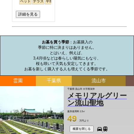
ペット
テラス
平坦
徒歩
詳細を見る
お墓のミニ知識
お墓を買う季節
：お墓購入の

季節に特に決まりはありません。

とはいえ、例えば、

3,4月頃などは春らしい陽気にもなり、

桜も咲いて天気も安定してきます。

お墓を新しく購入する人も増えてくる季節です。
霊園
千葉県
流山市
千葉県 流山市 大字西深井
メモリアルグリー
ン流山聖地
墓所使用料
1.5㎡
49
万円より
概要を閉じる