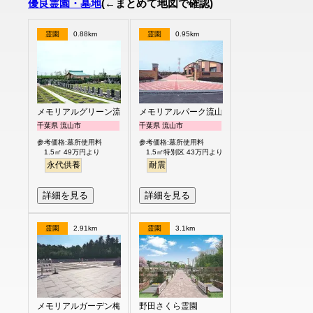
優良霊園・墓地
(←まとめて地図で確認)
霊園
0.88km
霊園
0.95km
メモリアルグリーン流山聖地
メモリアルパーク流山聖地
千葉県 流山市
千葉県 流山市
参考価格:墓所使用料
参考価格:墓所使用料
1.5㎡ 49万円より
1.5㎡特別区 43万円より
永代供養
耐震
詳細を見る
詳細を見る
霊園
2.91km
霊園
3.1km
メモリアルガーデン梅郷聖地
野田さくら霊園