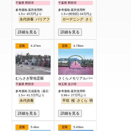
千葉県 野田市
千葉県 野田市
参考価格:墓所使用料
参考価格:墓所使用料
1.5㎡ 45万円より
1.5㎡(特別区) 34万円より
永代供養
バリアフリー
ペット
ガーデニング
さくら
桜
芝生
デザイン
詳細を見る
詳細を見る
霊園
4.47km
霊園
4.78km
むらさき聖地霊園
さくらメモリアルパーク
千葉県 野田市
埼玉県 吉川市
参考価格:完成墓地（墓石・外柵付）
参考価格:墓所使用料
1.5㎡ 41.5万円より
0.96㎡ 27万円より
永代供養
平坦
桜
さくら
明るい
詳細を見る
詳細を見る
霊園
5.4km
霊園
5.43km