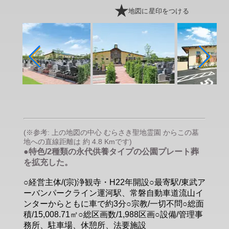
地図に星印をつける
(※参考: 上の地図の中心 むらさき聖地霊園 からこの墓
地への直線距離は 約 4.8 Kmです)
●特色/2種類の永代供養タイプの公園プレート葬
を拡充した。
○経営主体/(宗)浄観寺・H22年開設○最寄駅/東武ア
ーバンパークライン運河駅、常磐自動車道流山イ
ンターからともに車で約3分○宗教/一切不問○総面
積/15,008.71㎡○総区画数/1,988区画○設備/管理事
務所、駐車場、休憩所、法要施設