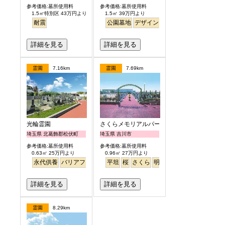
参考価格:墓所使用料
参考価格:墓所使用料
1.5㎡特別区 43万円より
1.5㎡ 39万円より
耐震
公園墓地
デザイン
バリアフリー
平坦
明
詳細を見る
詳細を見る
霊園
7.16km
霊園
7.69km
光輪霊園
さくらメモリアルパーク
埼玉県 北葛飾郡松伏町
埼玉県 吉川市
参考価格:墓所使用料
参考価格:墓所使用料
0.63㎡ 25万円より
0.96㎡ 27万円より
永代供養
バリアフリー
ペット
平坦
樹木葬
桜
さくら
明るい
詳細を見る
詳細を見る
霊園
8.29km