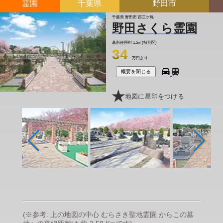
霊園
千葉県
野田市
千葉県 野田市 西三ケ尾
野田さくら霊園
墓所使用料
1.5㎡(特別区)
34
万円より
概要を閉じる
地図に星印をつける
(※参考: 上の地図の中心 むらさき聖地霊園 からこの墓