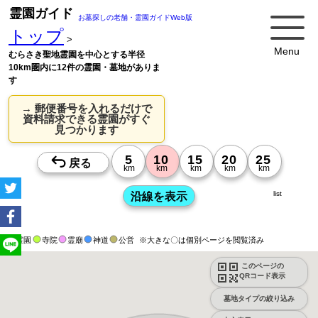
霊園ガイド
お墓探しの老舗・霊園ガイドWeb版
トップ
>
Menu
むらさき聖地霊園を中心とする半径
10km圏内に12件の霊園・墓地がありま
す
→ 郵便番号を入れるだけで
資料請求できる霊園がすぐ
見つかります
list
霊園
寺院
霊廟
神道
公営
※大きな〇は個別ページを閲覧済み
このページの
QRコード表示
墓地タイプの絞り込み