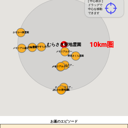
[ 中心表示 ]
ドラッグで
中心を移動
できます
かすかべ東霊園
10km圏
むらさき聖地霊園
松伏やすらぎの...
光輪霊園
メモリアル越谷...
メモリアルガー...
野田さくら霊園
メモリアルスク...
メモリアルグリ...
メモリアルパー...
さくらメモリア...
よしかわ聖地霊...
さくら聖地霊園
お墓のエピソード