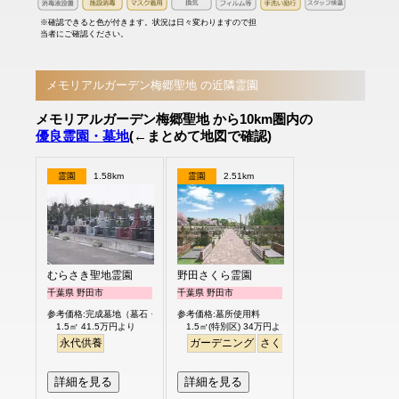
※確認できると色が付きます。状況は日々変わりますので担
当者にご確認ください。
メモリアルガーデン梅郷聖地 の近隣霊園
メモリアルガーデン梅郷聖地 から10km圏内の
優良霊園・墓地
(←まとめて地図で確認)
霊園
1.58km
霊園
2.51km
むらさき聖地霊園
野田さくら霊園
千葉県 野田市
千葉県 野田市
参考価格:完成墓地（墓石・外柵付）
参考価格:墓所使用料
1.5㎡ 41.5万円より
1.5㎡(特別区) 34万円より
永代供養
ガーデニング
さくら
桜
芝生
デザイン
詳細を見る
詳細を見る