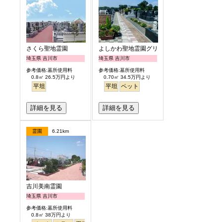
さくら聖地霊園
よしかわ聖地霊園グリーンピア
埼玉県 吉川市
埼玉県 吉川市
参考価格:墓所使用料
参考価格:墓所使用料
0.8㎡ 26.5万円より
0.70㎡ 34.5万円より
平坦
平坦
ペット
詳細を見る
詳細を見る
霊園
6.21km
吉川美南霊園
埼玉県 吉川市
参考価格:墓所使用料
0.8㎡ 38万円より