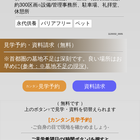
約300区画○設備/管理事務所、駐車場、礼拝堂、
休憩所
永代供養
バリアフリー
ペット
1120032_0005
見学予約・資料請求（無料）
※首都圏の墓地不足は深刻です。良い場所はお
早めに
(
参考：※墓地不足の現況
)
。
（ 無料です ）
上のボタン↑で見学・資料を切替えられます
[カンタン見学予約]
-ご自身の目で現地を確かめましょう-
ご見学希望日の[時間ボタン]を押すと