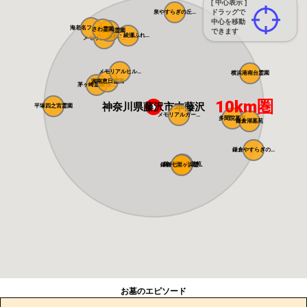
[ 中心表示 ]
ドラッグで
泉やすらぎの丘...
中心を移動
海老名フォーシ...
さわ霊園
県央綾瀬霊園
できます
藤沢・綾瀬ふれ...
メモリアルパー...
メモリアルヒル...
横浜港南台霊園
湘南恵日霊園
茅ヶ崎霊園 永...
10km圏
神奈川県藤沢市本藤沢
平塚四之宮霊園
メモリアルガー...
多聞院墓苑
鎌倉湖墓苑
鎌倉やすらぎの...
鎌倉富士見墓苑
鎌倉七里ヶ浜霊...
お墓のエピソード