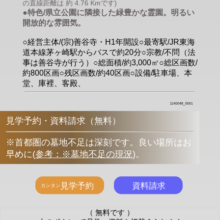
の直線距離は 約 4.76 Kmです)
●特色/県立公園に隣接した緑豊かな霊園。明るい
開放的な雰囲気。
○経営主体/(宗)善谷寺・H1年開設○最寄駅/JR東海
道本線茅ヶ崎駅からバスで約20分○宗教/不問（法
事は善谷寺が行う）○総面積/約3,000㎡○総区画数/
約800区画○残区画数/約40区画○設備/駐車場、本
堂、庫裡、客殿、
1140048_0001
見学予約・資料請求（無料）
※首都圏の墓地不足は深刻です。良い場所はお
早めに
(
参考：※墓地不足の現況
)
。
（ 無料です ）