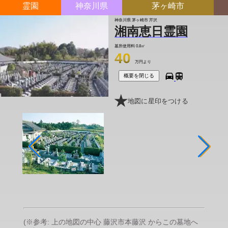
霊園
神奈川県
茅ヶ崎市
神奈川県 茅ヶ崎市 芹沢
湘南恵日霊園
墓所使用料
0.8㎡
40
万円より
概要を閉じる
地図に星印をつける
(※参考: 上の地図の中心 藤沢市本藤沢 からこの墓地へ