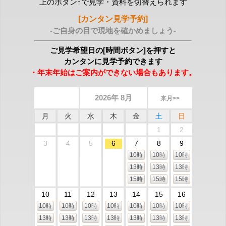
上のボタン↑で見学・資料を切替えられます
[カンタン見学予約]
-ご自身の目で現地を確かめましょう-
ご見学希望日の[時間ボタン]を押すと
カンタンに見学予約できます
・年末年始はご案内ができない場合もあります。
2026年 8月
来月>>
月
火
水
木
金
土
日
1
2
3
4
5
6
7
8
9
10時
10時
10時
13時
13時
13時
15時
15時
15時
10
11
12
13
14
15
16
10時
10時
10時
10時
10時
10時
10時
13時
13時
13時
13時
13時
13時
13時