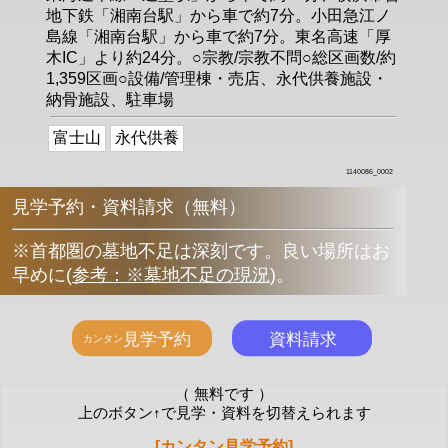
地下鉄「湘南台駅」から車で約7分。小田急江ノ
島線「湘南台駅」から車で約7分。東名高速「厚
木IC」より約24分。○宗教/宗教不問○総区画数/約
1,359区画○設備/管理棟・売店、永代供養施設・
納骨施設、駐車場
富士山
永代供養
1140086_0002
見学予約・資料請求（無料）
※首都圏の墓地不足は深刻です。良い場所はお
早めに
(
参考：※墓地不足の現況
)
。
（ 無料です ）
上のボタン↑で見学・資料を切替えられます
[カンタン見学予約]