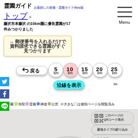
霊園ガイド
お墓探しの老舗・霊園ガイドWeb版
トップ
>
Menu
藤沢市本藤沢 の10km圏に優良霊園が17
件みつかりました
→ 郵便番号を入れるだけで
資料請求できる霊園がすぐ
見つかります
list
霊園
寺院
霊廟
神道
公営
※大きな〇は個別ページを閲覧済み
このページの
QRコード表示
墓地タイプの絞り込み