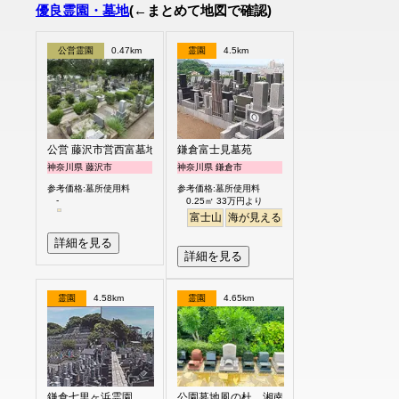
優良霊園・墓地
(←まとめて地図で確認)
公営霊園
0.47km
霊園
4.5km
公営 藤沢市営西富墓地
鎌倉富士見墓苑
神奈川県 藤沢市
神奈川県 鎌倉市
参考価格:墓所使用料
参考価格:墓所使用料
-
0.25㎡ 33万円より
富士山
海が見える
駅から徒歩
詳細を見る
詳細を見る
霊園
4.58km
霊園
4.65km
鎌倉七里ヶ浜霊園
公園墓地風の杜 湘南庭苑