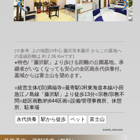
(※参考: 上の地図の中心 藤沢市本藤沢 からこの墓地へ
の直線距離は 約 2.36 Kmです)
●特色/「藤沢駅」より歩ける距離の公園墓地。承
継者がいなくなっても安心の全区画永代供養付。
墓域からは富士山を望めます。
○経営主体/(宗)満福寺○最寄駅/JR東海道本線/小田
急江ノ島線「藤沢駅」より徒歩13分○宗教/宗教不
問○総区画数/約644区画○設備/管理事務所、休憩
所、駐車場
永代供養
駅から徒歩
ペット
富士山
1140095_0005,0004