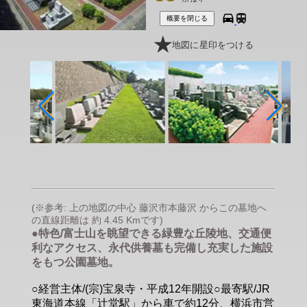
概要を閉じる
地図に星印をつける
(※参考: 上の地図の中心 藤沢市本藤沢 からこの墓地へ
の直線距離は 約 4.45 Kmです)
●特色/富士山を眺望できる緑豊な丘陵地、交通便
利なアクセス、永代供養墓も完備し充実した施設
をもつ公園墓地。
○経営主体/(宗)宝泉寺・平成12年開設○最寄駅/JR
東海道本線「辻堂駅」から車で約12分、横浜市営