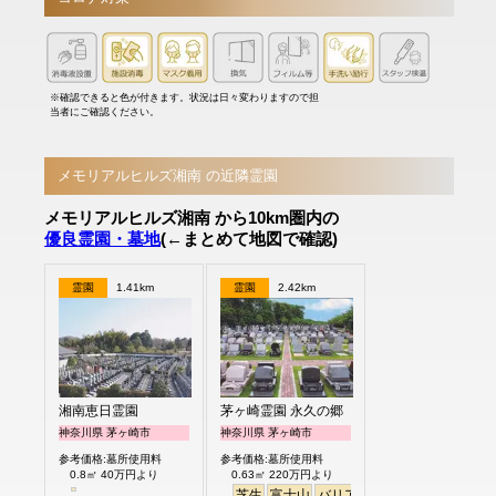
※確認できると色が付きます。状況は日々変わりますので担
当者にご確認ください。
メモリアルヒルズ湘南 の近隣霊園
メモリアルヒルズ湘南 から10km圏内の
優良霊園・墓地
(←まとめて地図で確認)
霊園
1.41km
霊園
2.42km
湘南恵日霊園
茅ヶ崎霊園 永久の郷
神奈川県 茅ヶ崎市
神奈川県 茅ヶ崎市
参考価格:墓所使用料
参考価格:墓所使用料
0.8㎡ 40万円より
0.63㎡ 220万円より
芝生
富士山
バリアフリー