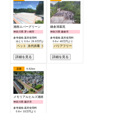
湘南エバーグリーン
鎌倉湖墓苑
神奈川県 茅ヶ崎市
神奈川県 鎌倉市
参考価格:墓所使用料
参考価格:墓所使用料
ゆとり 0.6㎡ 26.9万円より
0.6㎡ 48万円より
ペット
永代供養
デザイン
バリアフリー
明るい
詳細を見る
詳細を見る
霊園
6.62km
メモリアルヒルズ湘南
神奈川県 藤沢市
参考価格:墓所使用料
0.8㎡ 33万円より