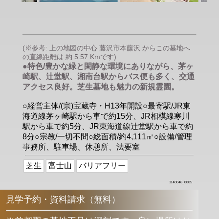
(※参考: 上の地図の中心 藤沢市本藤沢 からこの墓地へ
の直線距離は 約 5.57 Kmです)
●特色/豊かな緑と閑静な環境にありながら、茅ヶ
崎駅、辻堂駅、湘南台駅からバス便も多く、交通
アクセス良好。芝生墓地も魅力の新規霊園。
○経営主体/(宗)宝蔵寺・H13年開設○最寄駅/JR東
海道線茅ヶ崎駅から車で約15分、JR相模線寒川
駅から車で約5分、JR東海道線辻堂駅から車で約
8分○宗教/一切不問○総面積/約4,111㎡○設備/管理
事務所、駐車場、休憩所、法要室
芝生
富士山
バリアフリー
1140046_0005
見学予約・資料請求（無料）