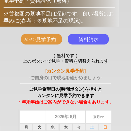
見学予約・資料請求（無料）
※首都圏の墓地不足は深刻です。良い場所はお
早めに
(
参考：※墓地不足の現況
)
。
（ 無料です ）
上のボタン↑で見学・資料を切替えられます
[カンタン見学予約]
-ご自身の目で現地を確かめましょう-
ご見学希望日の[時間ボタン]を押すと
カンタンに見学予約できます
・年末年始はご案内ができない場合もあります。
2026年 8月
来月>>
月
火
水
木
金
土
日