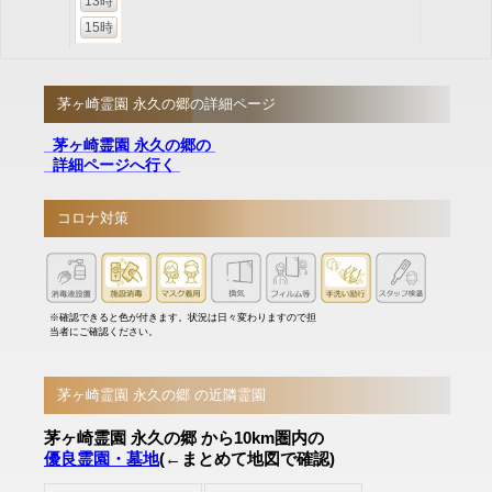
13時
15時
茅ヶ崎霊園 永久の郷の詳細ページ
茅ヶ崎霊園 永久の郷の
詳細ページへ行く
コロナ対策
※確認できると色が付きます。状況は日々変わりますので担
当者にご確認ください。
茅ヶ崎霊園 永久の郷 の近隣霊園
茅ヶ崎霊園 永久の郷 から10km圏内の
優良霊園・墓地
(←まとめて地図で確認)