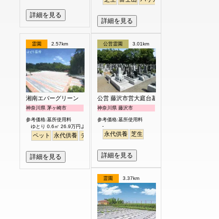
詳細を見る
詳細を見る
霊園
2.57km
公営霊園
3.01km
湘南エバーグリーン
公営 藤沢市営大庭台墓園
神奈川県 茅ヶ崎市
神奈川県 藤沢市
参考価格:墓所使用料
参考価格:墓所使用料
-
ゆとり 0.6㎡ 26.9万円より
永代供養
芝生
ペット
永代供養
デザイン
明るい
詳細を見る
詳細を見る
霊園
3.37km