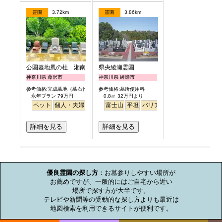
霊園
3.72km
霊園
3.86km
公園墓地風の杜 湘南庭苑
県央綾瀬霊園
神奈川県 藤沢市
神奈川県 綾瀬市
参考価格:完成墓地（墓石代含）
参考価格:墓所使用料
永年プラン 79万円
0.8㎡ 32万円より
ペット
個人・夫婦
永代供養
富士山
樹木葬
平坦
公園墓地
バリアフリー
デザイン
芝桜
桜
ペット
バリア
詳細を見る
詳細を見る
お墓のミニ知識
優良霊園の探し方
：お墓参りしやすい場所が

お薦めですが、一般的にはご自宅から近い

場所で探す方が大半です。

テレビや新聞等の受動的な探し方よりも最近は

地図検索を利用できるサイトが便利です。