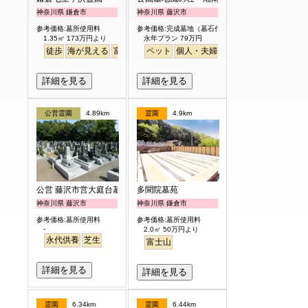
神奈川県 鎌倉市
神奈川県 藤沢市
参考価格:墓所使用料
参考価格:完成墓地（墓石代含）
1.35㎡ 173万円より
永年プラン 79万円
徒歩
海が見える
富士山
ペット
個人・夫婦
永代供養
樹木葬
公園
詳細を見る
詳細を見る
公営霊園
4.89km
霊園
4.9km
公営 藤沢市営大庭台墓園
多聞院墓苑
神奈川県 藤沢市
神奈川県 鎌倉市
参考価格:墓所使用料
参考価格:墓所使用料
-
2.0㎡ 50万円より
永代供養
芝生
富士山
詳細を見る
詳細を見る
霊園
6.34km
霊園
6.44km