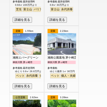
参考価格:墓所使用料
参考価格:墓所使用料
0.63㎡ 220万円より
0.8㎡ 33万円より
芝生
富士山
バリアフリー
富士山
永代供養
詳細を見る
詳細を見る
霊園
1.55km
霊園
2.23km
湘南エバーグリーン
湘南公園墓地 茅ケ崎霊園
神奈川県 茅ヶ崎市
神奈川県 茅ヶ崎市
参考価格:墓所使用料
参考価格:
ゆとり 0.6㎡ 26.9万円より
ゆとり墓所 1㎡ 30万円
ペット
永代供養
デザイン
ペット
明るい
個人・夫婦
永代供養
樹木葬
ガー
詳細を見る
詳細を見る
公営霊園
2.62km
霊園
3.28km