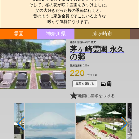
そして、桜の花が咲く霊園をみつけました。

父の大好きだった桜の季節に行くと、

昔のように家族全員でそこにいるような

暖かな気持になります。
霊園
神奈川県
茅ヶ崎市
神奈川県 茅ヶ崎市 芹沢
茅ヶ崎霊園 永久
の郷
墓所使用料
0.63㎡
220
万円より
概要を閉じる
地図に星印をつける