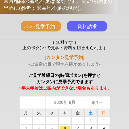
※首都圏の墓地不足は深刻です。良い場所はお
早めに
(
参考：※墓地不足の現況
)
。
（ 無料です ）
上のボタン↑で見学・資料を切替えられます
[カンタン見学予約]
-ご自身の目で現地を確かめましょう-
ご見学希望日の[時間ボタン]を押すと
カンタンに見学予約できます
・年末年始はご案内ができない場合もあります。
2026年 8月
来月>>
月
火
水
木
金
土
日
1
2
3
4
5
6
7
8
9