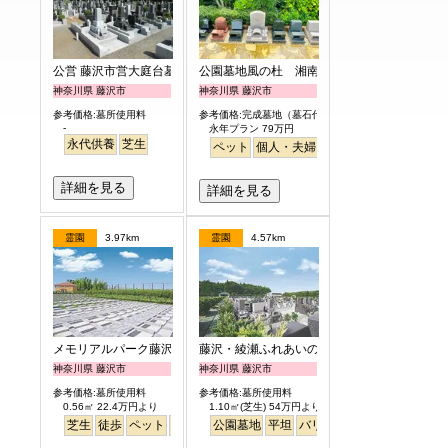
公営 藤沢市営大庭台墓園
公園墓地風の杜 湘南庭苑
神奈川県 藤沢市
神奈川県 藤沢市
参考価格:墓所使用料
参考価格:完成墓地（墓石代含）
-
永年プラン 79万円
永代供養
芝生
ペット
個人・夫婦
永代供養
樹木葬
公園
詳細を見る
詳細を見る
霊園
3.97km
霊園
4.57km
メモリアルパーク藤沢
藤沢・綾瀬ふれあいの杜
神奈川県 藤沢市
神奈川県 藤沢市
参考価格:墓所使用料
参考価格:墓所使用料
0.56㎡ 22.4万円より
1.10㎡(芝生) 54万円より
芝生
徒歩
ペット
富士山
公園墓地
芝生
平坦
バリアフリー
噴水
明るい