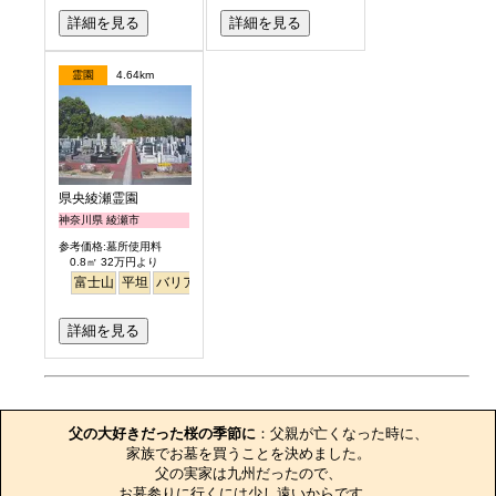
詳細を見る
詳細を見る
霊園
4.64km
県央綾瀬霊園
神奈川県 綾瀬市
参考価格:墓所使用料
0.8㎡ 32万円より
富士山
平坦
バリアフリー
芝桜
ペット
詳細を見る
お墓のエピソード
父の大好きだった桜の季節に
：父親が亡くなった時に、

家族でお墓を買うことを決めました。

父の実家は九州だったので、

お墓参りに行くには少し遠いからです。
