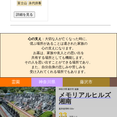
富士山
永代供養
詳細を見る
お墓のエピソード
心の支え
：大切な人が亡くなった時に、

偲ぶ場所があることは遺された家族の

心の支えになります。

お墓は、家族や友人との思い出を

共有する場所としても機能します。

その人を思い出すことができる場所であり、

また、自分自身の悲しみや苦しみを

受け入れてくれる場所でもあります。
霊園
神奈川県
藤沢市
神奈川県 藤沢市 遠藤
メモリアルヒルズ
湘南
墓所使用料
0.8㎡
33
万円より