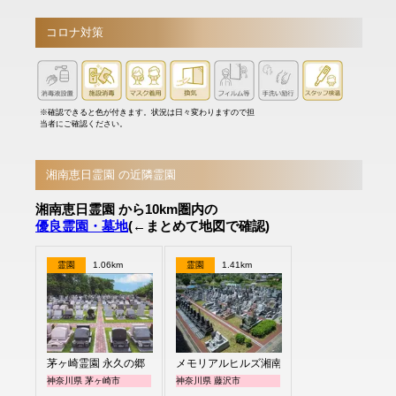
コロナ対策
※確認できると色が付きます。状況は日々変わりますので担
当者にご確認ください。
湘南恵日霊園 の近隣霊園
湘南恵日霊園 から10km圏内の
優良霊園・墓地
(←まとめて地図で確認)
霊園
1.06km
霊園
1.41km
茅ヶ崎霊園 永久の郷
メモリアルヒルズ湘南
神奈川県 茅ヶ崎市
神奈川県 藤沢市