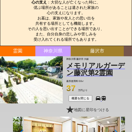
心の支え
：大切な人が亡くなった時に、

偲ぶ場所があることは遺された家族の

心の支えになります。

お墓は、家族や友人との思い出を

共有する場所としても機能します。

その人を思い出すことができる場所であり、

また、自分自身の悲しみや苦しみを

受け入れてくれる場所でもあります。
霊園
神奈川県
藤沢市
神奈川県 藤沢市 大鋸
メモリアルガーデ
ン藤沢第2霊園
墓所使用料
0.6㎡
37
万円より
概要を閉じる
地図に星印をつける