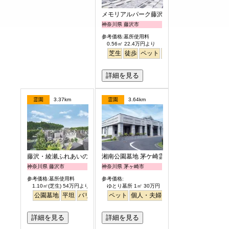
メモリアルパーク藤沢
神奈川県 藤沢市
参考価格:墓所使用料
0.56㎡ 22.4万円より
芝生
徒歩
ペット
富士山
芝生
詳細を見る
霊園
3.37km
霊園
3.64km
藤沢・綾瀬ふれあいの杜
湘南公園墓地 茅ケ崎霊園
神奈川県 藤沢市
神奈川県 茅ヶ崎市
参考価格:墓所使用料
参考価格:
1.10㎡(芝生) 54万円より
ゆとり墓所 1㎡ 30万円
公園墓地
平坦
バリアフリー
ペット
噴水
個人・夫婦
明るい
永代供養
樹木葬
ガー
詳細を見る
詳細を見る