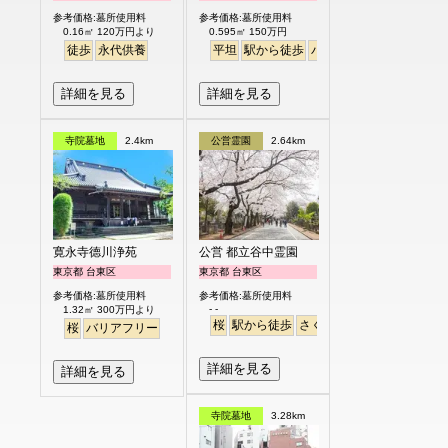
参考価格:墓所使用料
参考価格:墓所使用料
0.16㎡ 120万円より
0.595㎡ 150万円
徒歩
永代供養
平坦
駅から徒歩
バリアフリー
詳細を見る
詳細を見る
寺院墓地
2.4km
公営霊園
2.64km
寛永寺德川浄苑
公営 都立谷中霊園
東京都 台東区
東京都 台東区
参考価格:墓所使用料
参考価格:墓所使用料
- -
1.32㎡ 300万円より
桜
駅から徒歩
さくら
桜
バリアフリー
詳細を見る
詳細を見る
寺院墓地
3.28km