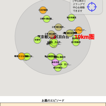
[ 中心表示 ]
ドラッグで
中心を移動
小豆沢墓苑
できます
瑞応寺墓苑
日曜寺 愛染墓...
公営 都立染井...
メモリアルステ...
寛永寺谷中霊園
寛永寺德川浄苑
公営 都立谷中...
公営 都立雑司...
10km圏
東京都文京区目白台
東本願寺
宗清寺
感通寺
多聞院 牛込四...
真行院墓所
積徳寺墓所
恵光メモリアル...
瑞光寺
桜上水 みたま...
杉並さくら聖苑
築地本願寺 和...
青山梅窓院墓苑
浄見寺
公営 都立青山...
萬輝山 陽泉寺
麻布浄苑
正伝寺 芝びし...
徳玄寺墓所
お墓のエピソード