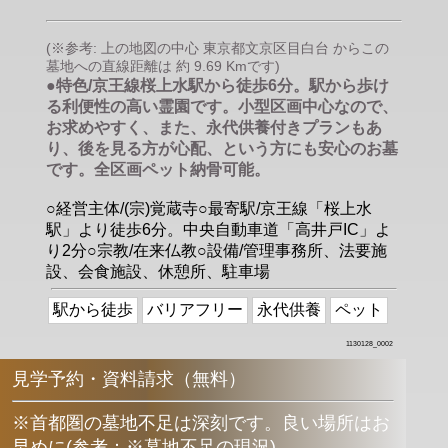
(※参考: 上の地図の中心 東京都文京区目白台 からこの
墓地への直線距離は 約 9.69 Kmです)
●特色/京王線桜上水駅から徒歩6分。駅から歩け
る利便性の高い霊園です。小型区画中心なので、
お求めやすく、また、永代供養付きプランもあ
り、後を見る方が心配、という方にも安心のお墓
です。全区画ペット納骨可能。
○経営主体/(宗)覚蔵寺○最寄駅/京王線「桜上水
駅」より徒歩6分。中央自動車道「高井戸IC」よ
り2分○宗教/在来仏教○設備/管理事務所、法要施
設、会食施設、休憩所、駐車場
駅から徒歩
バリアフリー
永代供養
ペット
1130128_0002
見学予約・資料請求（無料）
※首都圏の墓地不足は深刻です。良い場所はお
早めに
(
参考：※墓地不足の現況
)
。