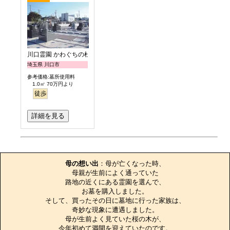
川口霊園 かわぐちの杜
埼玉県 川口市
参考価格:墓所使用料
1.0㎡ 70万円より
徒歩
詳細を見る
お墓のエピソード
母の想い出
：母が亡くなった時、

母親が生前によく通っていた

路地の近くにある霊園を選んで、

お墓を購入しました。

そして、買ったその日に墓地に行った家族は、

奇妙な現象に遭遇しました。

母が生前よく見ていた桜の木が、

今年初めて満開を迎えていたのです。
