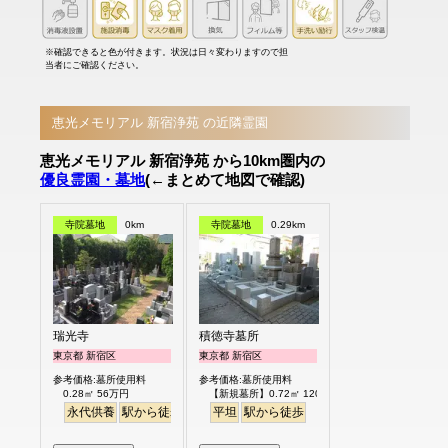
※確認できると色が付きます。状況は日々変わりますので担
当者にご確認ください。
恵光メモリアル 新宿浄苑 の近隣霊園
恵光メモリアル 新宿浄苑 から10km圏内の
優良霊園・墓地
(←まとめて地図で確認)
寺院墓地
0km
寺院墓地
0.29km
瑞光寺
積徳寺墓所
東京都 新宿区
東京都 新宿区
参考価格:墓所使用料
参考価格:墓所使用料
0.28㎡ 56万円
【新規墓所】0.72㎡ 120万円
永代供養
駅から徒歩
平坦
駅から徒歩