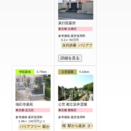
真行院墓所
東京都 台東区
参考価格:墓所使用料
0.2㎡ 50万円
永代供養
バリアフリー
駅から徒歩
詳細を見る
寺院墓地
3.75km
公営霊園
5.42km
瑞応寺墓苑
公営 都立染井霊園
東京都 足立区
東京都 豊島区
参考価格:墓所使用料
参考価格:墓所使用料
- -
1.08㎡ 140万円より
桜
駅から徒歩
さくら
バリアフリー
駅から徒歩