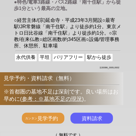
●特色/電車3路線・バス2路線「南千住駅」から徒
歩1分という最高の立地。
○経営主体/(宗)延命寺・平成23年3月開設○最寄
駅/JR常磐線「南千住駅」より徒歩約1分。東京メ
トロ日比谷線「南千住駅」より徒歩約1分。○宗
教/在来仏教○総区画数/約345区画○設備/管理事務
所、休憩所、駐車場
永代供養
平坦
バリアフリー
駅から徒歩
1130086_0005,0002
見学予約・資料請求（無料）
※首都圏の墓地不足は深刻です。良い場所はお
早めに
(
参考：※墓地不足の現況
)
。
（ 無料です ）