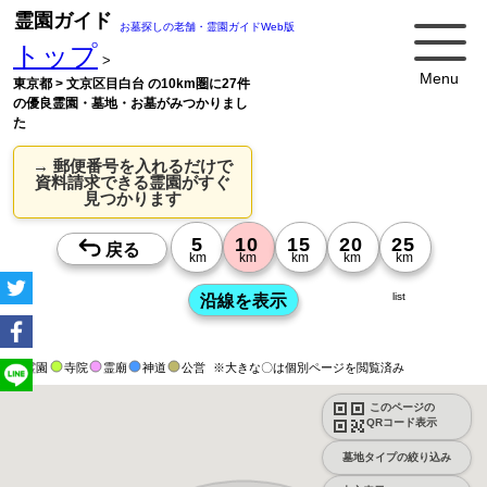
霊園ガイド
お墓探しの老舗・霊園ガイドWeb版
トップ
>
Menu
東京都 > 文京区目白台 の10km圏に27件
の優良霊園・墓地・お墓がみつかりまし
た
→ 郵便番号を入れるだけで
資料請求できる霊園がすぐ
見つかります
list
霊園
寺院
霊廟
神道
公営
※大きな〇は個別ページを閲覧済み
このページの
QRコード表示
墓地タイプの絞り込み