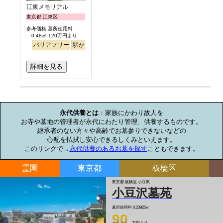
江東メモリアル
東京都 江東区
参考価格:墓所使用料
0.48㎡ 120万円より
バリアフリー
駅から徒歩
平坦
永代供養
詳細を見る
お墓のミニ知識
永代供養とは
：家族にかわり故人を

お寺や墓地の管理者が永代にわたり管理、供養するものです。

継承者のない方々や高齢でお墓参りできないなどの

心配を払拭し安心できるしくみといえます。

このリンクで→
永代供養のあるお墓を探す
こともできます。
霊園
東京都
板橋区
東京都 板橋区 小豆沢
小豆沢墓苑
墓所使用料
0.23925㎡
90
万円より