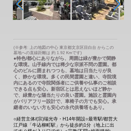
(※参考: 上の地図の中心 東京都文京区目白台 からこの
墓地への直線距離は 約 1.92 Kmです)
●特色/都心にありながら、周囲は緑が豊かで閑静
な環境。山手線内では稀少な宗派不問の霊園。都
心のビルに囲まれつつも、墓地は日当たりが良
く、静かな環境。多くの民間霊園と違い、寺院境
内にあるので寺院関係者にご供養や仏事のご相談
できる点も安心。新宿区とは思えないほど静か
で、緑豊かな陽当たりの良い霊園。施設と霊園内
がバリアフリー設計で、車椅子の方でも安心。承
継者のいない方も安心の永代供養塔もあり。
○経営主体/(宗)瑞光寺・H14年開設○最寄駅/都営大
江戸線「牛込柳町駅」から徒歩約1分（地上に出