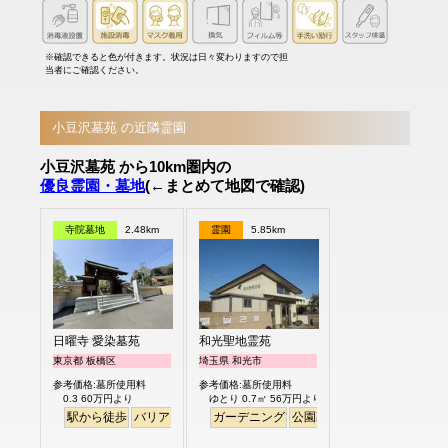
※確認できると色が付きます。状況は日々変わりますので担
当者にご確認ください。
小豆沢墓苑 の近隣霊園
小豆沢墓苑 から10km圏内の
優良霊園・墓地
(←まとめて地図で確認)
寺院墓地
2.48km
霊園
5.85km
日曜寺 愛染墓苑
和光聖地霊苑
東京都 板橋区
埼玉県 和光市
参考価格:墓所使用料
参考価格:墓所使用料
0.3 60万円より
ゆとり 0.7㎡ 56万円より
駅から徒歩
バリアフリー
個人・夫婦
ガーデニング
永代供養
公園墓地
デザイン
バリア