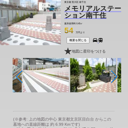
東京都 荒川区 南千住
メモリアルステー
ション南千住
墓所使用料
0.45㎡
54
万円より
概要を閉じる
地図に星印をつける
(※参考: 上の地図の中心 東京都文京区目白台 からこの
墓地への直線距離は 約 6.99 Kmです)