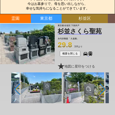
今はお墓参りで、母を思い出しながら、

幸せな気持ちになることができています。
霊園
東京都
杉並区
東京都 杉並区 下高井戸
杉並さくら聖苑
永代供養墓「 久遠廟」
29.8
万円より
概要を閉じる
地図に星印をつける