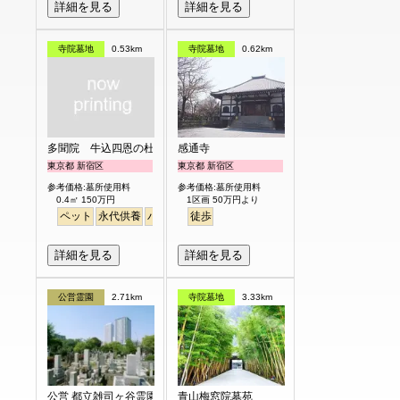
詳細を見る
詳細を見る
寺院墓地
0.53km
寺院墓地
0.62km
多聞院 牛込四恩の杜
感通寺
東京都 新宿区
東京都 新宿区
参考価格:墓所使用料
参考価格:墓所使用料
0.4㎡ 150万円
1区画 50万円より
ペット
永代供養
バリアフリー
徒歩
駅から徒歩
詳細を見る
詳細を見る
公営霊園
2.71km
寺院墓地
3.33km
公営 都立雑司ヶ谷霊園
青山梅窓院墓苑