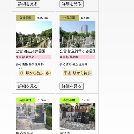
詳細を見る
詳細を見る
公営霊園
5.97km
公営霊園
6.6km
公営 都立染井霊園
公営 都立雑司ヶ谷霊園
東京都 豊島区
東京都 豊島区
参考価格:墓所使用料
参考価格:墓所使用料
- -
- -
桜
駅から徒歩
さくら
平坦
駅から徒歩
詳細を見る
詳細を見る
寺院墓地
7.7km
寺院墓地
7.96km
瑞応寺墓苑
宗清寺