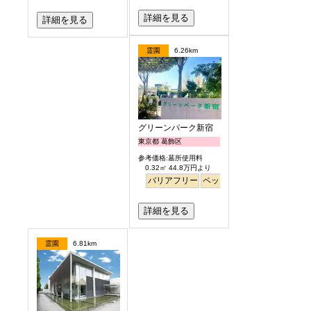
詳細を見る
詳細を見る
霊園
6.26km
グリーンパーク新宿
東京都 葛飾区
参考価格:墓所使用料
0.32㎡ 44.8万円より
バリアフリー
ペット
永代供養
詳細を見る
霊園
6.81km