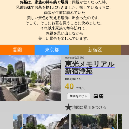
お墓は、家族の絆を紡ぐ場所
：両親が亡くなった時、

兄弟姉妹でお墓を探しに行きました。探しているうちに、

両親が生前に訪れていた

美しい景色が見える場所に出会ったのです。

そして、そこにお墓を買うことに決めました。

それ以来家族で毎年訪れて、

両親を思い出しながら

美しい景色を楽しんでいます。
霊園
東京都
新宿区
東京都 新宿区 原町
恵光メモリアル
新宿浄苑
墓所使用料
0.2㎡
40
万円より
概要を閉じる
地図に星印をつける