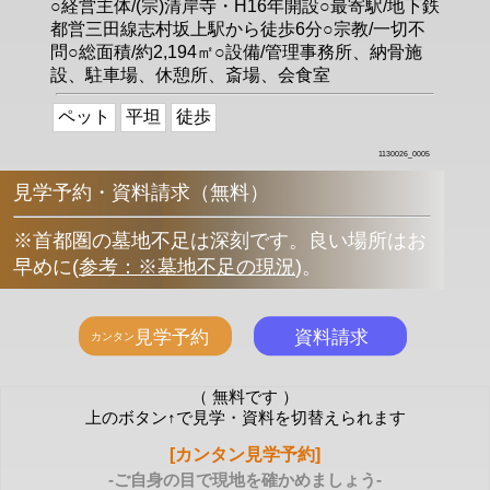
○経営主体/(宗)清岸寺・H16年開設○最寄駅/地下鉄
都営三田線志村坂上駅から徒歩6分○宗教/一切不
問○総面積/約2,194㎡○設備/管理事務所、納骨施
設、駐車場、休憩所、斎場、会食室
ペット
平坦
徒歩
1130026_0005
見学予約・資料請求（無料）
※首都圏の墓地不足は深刻です。良い場所はお
早めに
(
参考：※墓地不足の現況
)
。
（ 無料です ）
上のボタン↑で見学・資料を切替えられます
[カンタン見学予約]
-ご自身の目で現地を確かめましょう-