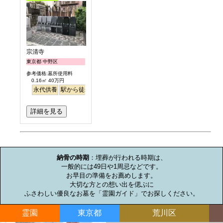
宗清寺
東京都 中野区
参考価格:墓所使用料
0.16㎡ 40万円
永代供養
駅から徒歩
詳細を見る
お墓のミニ知識
納骨の時期
：埋葬が行われる時期は、

一般的には49日や1周忌などです。

お早目の準備をお薦めします。

大切な方との想い出を偲ぶに

ふさわしい優良なお墓を「霊園ガイド」でお探しください。
霊園
東京都
荒川区