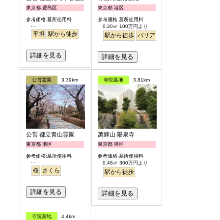
東京都 豊島区
東京都 港区
参考価格:墓所使用料
参考価格:墓所使用料
- -
0.20㎡ 100万円より
平坦
駅から徒歩
駅から徒歩
バリアフリー
永代供養
樹木
詳細を見る
詳細を見る
公営霊園
3.39km
寺院墓地
3.81km
公営 都立青山霊園
萬輝山 陽泉寺
東京都 港区
東京都 港区
参考価格:墓所使用料
参考価格:墓所使用料
- -
0.46㎡ 300万円より
桜
さくら
駅から徒歩
詳細を見る
詳細を見る
寺院墓地
4.4km