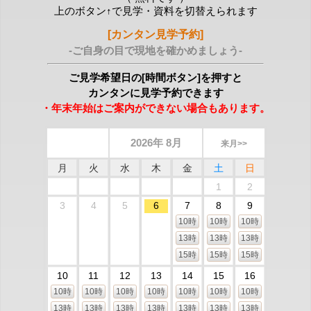
上のボタン↑で見学・資料を切替えられます
[カンタン見学予約]
-ご自身の目で現地を確かめましょう-
ご見学希望日の[時間ボタン]を押すと
カンタンに見学予約できます
・年末年始はご案内ができない場合もあります。
2026年 8月
来月>>
月
火
水
木
金
土
日
1
2
3
4
5
6
7
8
9
10時
10時
10時
13時
13時
13時
15時
15時
15時
10
11
12
13
14
15
16
10時
10時
10時
10時
10時
10時
10時
13時
13時
13時
13時
13時
13時
13時