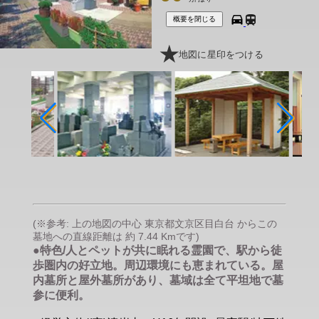
概要を閉じる
地図に星印をつける
(※参考: 上の地図の中心 東京都文京区目白台 からこの
墓地への直線距離は 約 7.44 Kmです)
●特色/人とペットが共に眠れる霊園で、駅から徒
歩圏内の好立地。周辺環境にも恵まれている。屋
内墓所と屋外墓所があり、墓域は全て平坦地で墓
参に便利。