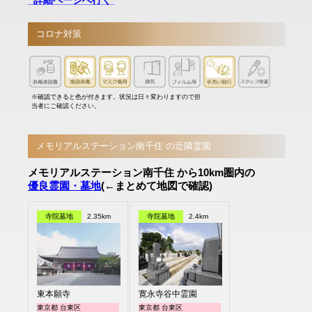
コロナ対策
※確認できると色が付きます。状況は日々変わりますので担
当者にご確認ください。
メモリアルステーション南千住 の近隣霊園
メモリアルステーション南千住 から10km圏内の
優良霊園・墓地
(←まとめて地図で確認)
寺院墓地
2.35km
寺院墓地
2.4km
東本願寺
寛永寺谷中霊園
東京都 台東区
東京都 台東区