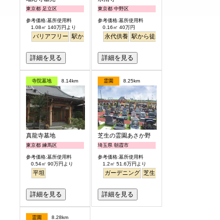
東京都 足立区
東京都 中野区
参考価格:墓所使用料
参考価格:墓所使用料
1.08㎡ 140万円より
0.16㎡ 40万円
バリアフリー
駅から徒歩
永代供養
駅から徒歩
詳細を見る
詳細を見る
寺院墓地
8.14km
霊園
8.25km
真龍寺墓地
芝生の霊園あさか野
東京都 練馬区
埼玉県 朝霞市
参考価格:墓所使用料
参考価格:墓所使用料
0.54㎡ 90万円より
1.2㎡ 51.6万円より
平坦
ガーデニング
芝生
バリアフリー
詳細を見る
詳細を見る
霊園
8.28km