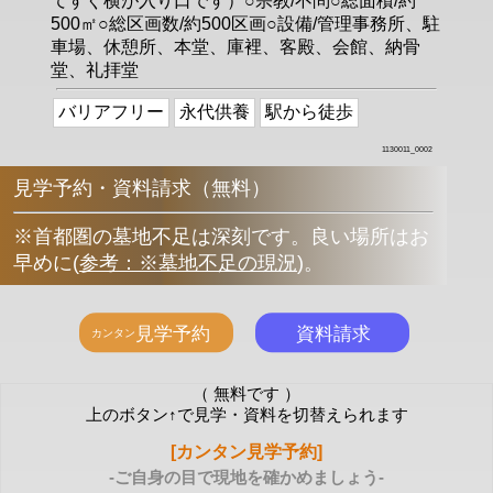
てすぐ横が入り口です）○宗教/不問○総面積/約
500㎡○総区画数/約500区画○設備/管理事務所、駐
車場、休憩所、本堂、庫裡、客殿、会館、納骨
堂、礼拝堂
バリアフリー
永代供養
駅から徒歩
1130011_0002
見学予約・資料請求（無料）
※首都圏の墓地不足は深刻です。良い場所はお
早めに
(
参考：※墓地不足の現況
)
。
（ 無料です ）
上のボタン↑で見学・資料を切替えられます
[カンタン見学予約]
-ご自身の目で現地を確かめましょう-