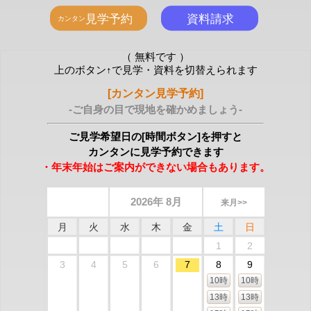
（ 無料です ）
上のボタン↑で見学・資料を切替えられます
[カンタン見学予約]
-ご自身の目で現地を確かめましょう-
ご見学希望日の[時間ボタン]を押すと
カンタンに見学予約できます
・年末年始はご案内ができない場合もあります。
2026年 8月
来月>>
月
火
水
木
金
土
日
1
2
3
4
5
6
7
8
9
10時
10時
13時
13時