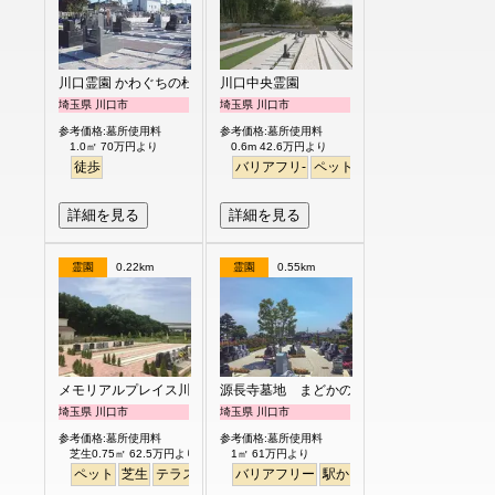
川口霊園 かわぐちの杜
川口中央霊園
埼玉県 川口市
埼玉県 川口市
参考価格:墓所使用料
参考価格:墓所使用料
1.0㎡ 70万円より
0.6m 42.6万円より
徒歩
バリアフリ-
ペット
詳細を見る
詳細を見る
霊園
0.22km
霊園
0.55km
メモリアルプレイス川口の郷
源長寺墓地 まどかの杜
埼玉県 川口市
埼玉県 川口市
参考価格:墓所使用料
参考価格:墓所使用料
芝生0.75㎡ 62.5万円より
1㎡ 61万円より
ペット
芝生
テラス
永代供養
バリアフリー
駅から徒歩