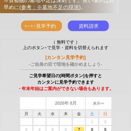
※首都圏の墓地不足は深刻です。良い場所はお
早めに
(
参考：※墓地不足の現況
)
。
（ 無料です ）
上のボタン↑で見学・資料を切替えられます
[カンタン見学予約]
-ご自身の目で現地を確かめましょう-
ご見学希望日の[時間ボタン]を押すと
カンタンに見学予約できます
・年末年始はご案内ができない場合もあります。
2026年 8月
来月>>
月
火
水
木
金
土
日
1
2
3
4
5
6
7
8
9