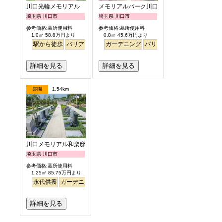
川口光輪メモリアル
メモリアルパーク川口山王
埼玉県 川口市
埼玉県 川口市
参考価格:墓所使用料
参考価格:墓所使用料
1.0㎡ 58.8万円より
0.8㎡ 45.6万円より
駅から徒歩
バリアフリー
ペット
ガーデニング
バリアフリー
駅から徒歩
詳細を見る
詳細を見る
霊園
1.54km
川口メモリアル和楽邸
埼玉県 川口市
参考価格:墓所使用料
1.25㎡ 85.75万円より
永代供養
ガーデニング
バリアフリー
駅から徒歩
詳細を見る