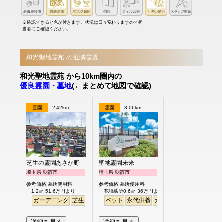
※確認できると色が付きます。状況は日々変わりますので担
当者にご確認ください。
和光聖地霊苑 の近隣霊園
和光聖地霊苑 から10km圏内の
優良霊園・墓地
(←まとめて地図で確認)
霊園
2.42km
霊園
3.06km
芝生の霊園あさか野
聖地霊園未来
埼玉県 朝霞市
埼玉県 朝霞市
参考価格:墓所使用料
参考価格:墓所使用料
1.2㎡ 51.6万円より
花壇墓所0.6㎡ 36万円より
ガーデニング
芝生
バリアフリー
ペット
永代供養
ガーデニング
公園墓地
詳細を見る
詳細を見る