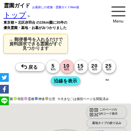
霊園ガイド
お墓探しの老舗・霊園ガイドWeb版
トップ
>
Menu
東京都 > 北区赤羽台 の10km圏に30件の
優良霊園・墓地・お墓がみつかりました
→ 郵便番号を入れるだけで
資料請求できる霊園がすぐ
見つかります
list
霊園
寺院
霊廟
神道
公営
※大きな〇は個別ページを閲覧済み
このページの
QRコード表示
墓地タイプの絞り込み