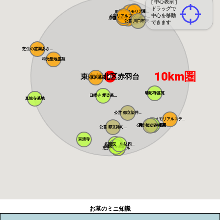
[ 中心表示 ]
ドラッグで
川口さくら霊園...
川口メモリアル...
川口光輪メモリ...
中心を移動
メモリアルプレ...
川口中央霊園
メモリアルパー...
サンク川口霊園
川口霊園かわぐ...
川口霊園 かわ...
ヒルズ川口
源長寺墓地 ま...
公営 川口市安...
できます
芝生の霊園あさ...
和光聖地霊苑
10km圏
東京都北区赤羽台
小豆沢墓苑
瑞応寺墓苑
日曜寺 愛染墓...
真龍寺墓地
公営 都立染井...
メモリアルステ...
寛永寺谷中霊園
寛永寺德川浄苑
公営 都立谷中...
公営 都立雑司...
宗清寺
感通寺
多聞院 牛込四...
積徳寺墓所
恵光メモリアル...
瑞光寺
お墓のミニ知識