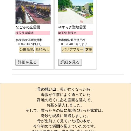
なごみの丘霊園
やすらぎ聖地霊園
埼玉県 新座市
埼玉県 新座市
参考価格:墓所使用料
参考価格:墓所使用料
0.8㎡ 46万円より
0.8㎡ 40.8万円より
公園墓地
見晴らし・眺望
バリアフリー
バリアフリー
平坦
芝生
ペット
ペット
明るい
詳細を見る
詳細を見る
お墓のエピソード
母の想い出
：母が亡くなった時、

母親が生前によく通っていた

路地の近くにある霊園を選んで、

お墓を購入しました。

そして、買ったその日に墓地に行った家族は、

奇妙な現象に遭遇しました。

母が生前よく見ていた桜の木が、

今年初めて満開を迎えていたのです。
