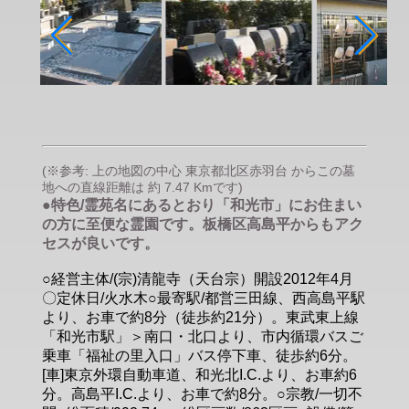
(※参考: 上の地図の中心 東京都北区赤羽台 からこの墓
地への直線距離は 約 7.47 Kmです)
●特色/霊苑名にあるとおり「和光市」にお住まい
の方に至便な霊園です。板橋区高島平からもアク
セスが良いです。
○経営主体/(宗)清龍寺（天台宗）開設2012年4月
〇定休日/火水木○最寄駅/都営三田線、西高島平駅
より、お車で約8分（徒歩約21分）。東武東上線
「和光市駅」＞南口・北口より、市内循環バスご
乗車「福祉の里入口」バス停下車、徒歩約6分。
[車]東京外環自動車道、和光北I.C.より、お車約6
分。高島平I.C.より、お車で約8分。○宗教/一切不