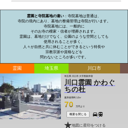
お墓のミニ知識
霊園と寺院墓地の違い
：寺院墓地は普通は、

寺院の境内にあり、墓地の整備管理は寺院が行います。

寺院墓地には、一般的に

そのお寺の檀家・信者が埋葬されます。

霊園は、墓地だけでなく、公園のような空間としても

使用されることが多く、

人々が自然と共に休むことができるという特長や

宗教宗派や資格などを

問わないところが多いです。
霊園
埼玉県
川口市
埼玉県 川口市 大字西新井宿
川口霊園 かわぐ
ちの杜
墓所使用料
1.0㎡
70
万円より
概要を閉じる
地図に星印をつける