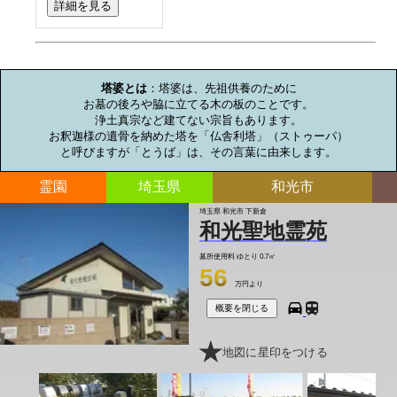
詳細を見る
お墓のミニ知識
塔婆とは
：塔婆は、先祖供養のために

お墓の後ろや脇に立てる木の板のことです。

浄土真宗など建てない宗旨もあります。

お釈迦様の遺骨を納めた塔を「仏舎利塔」（ストゥーパ）

と呼びますが「とうば」は、その言葉に由来します。
霊園
埼玉県
和光市
埼玉県 和光市 下新倉
和光聖地霊苑
墓所使用料
ゆとり 0.7㎡
56
万円より
概要を閉じる
地図に星印をつける