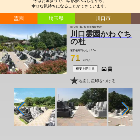
今はお墓参りで、母を思い出しながら、

幸せな気持ちになることができています。
霊園
埼玉県
川口市
埼玉県 川口市 大字西新井宿
川口霊園かわぐち
の杜
墓所使用料
ゆとり1.0㎡
71
万円より
概要を閉じる
地図に星印をつける