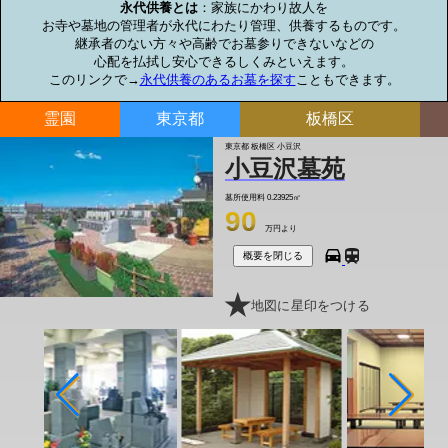
永代供養とは
：家族にかわり故人を

お寺や墓地の管理者が永代にわたり管理、供養するものです。

継承者のない方々や高齢でお墓参りできないなどの

心配を払拭し安心できるしくみといえます。

このリンクで→
永代供養のあるお墓を探す
こともできます。
霊園
東京都
板橋区
東京都 板橋区 小豆沢
小豆沢墓苑
墓所使用料
0.23925㎡
90
万円より
概要を閉じる
地図に星印をつける