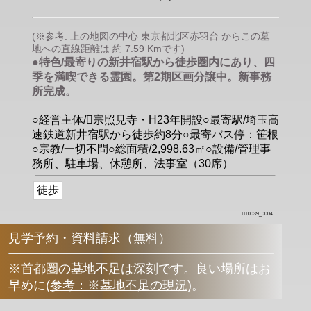
(※参考: 上の地図の中心 東京都北区赤羽台 からこの墓
地への直線距離は 約 7.59 Kmです)
●特色/最寄りの新井宿駅から徒歩圏内にあり、四
季を満喫できる霊園。第2期区画分譲中。新事務
所完成。
○経営主体/􀀂宗照見寺・H23年開設○最寄駅/埼玉高
速鉄道新井宿駅から徒歩約8分○最寄バス停：笹根
○宗教/一切不問○総面積/2,998.63㎡○設備/管理事
務所、駐車場、休憩所、法事室（30席）
徒歩
1110039_0004
見学予約・資料請求（無料）
※首都圏の墓地不足は深刻です。良い場所はお
早めに
(
参考：※墓地不足の現況
)
。