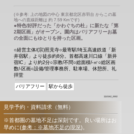
(※参考: 上の地図の中心 東京都北区赤羽台 からこの墓
地への直線距離は 約 7.59 Kmです)
●特色/好評だった「かわぐちの杜」に新たな「第
2期区画」がオープン。園内はバリアフリーお墓
の全面にもゆとりを持った区画。
○経営主体/(宗)照見寺○最寄駅/埼玉高速鉄道「新
井宿駅」より徒歩約8分。首都高速川口線「新井
宿IC」より約2分○宗教/不問○総面積/-㎡○総区画
数/-区画○設備/管理事務所、駐車場、休憩所、礼
拝堂
バリアフリー
駅から徒歩
1110162_0002
見学予約・資料請求（無料）
※首都圏の墓地不足は深刻です。良い場所はお
早めに
(
参考：※墓地不足の現況
)
。