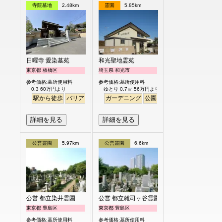
寺院墓地
2.48km
霊園
5.85km
日曜寺 愛染墓苑
和光聖地霊苑
東京都 板橋区
埼玉県 和光市
参考価格:墓所使用料
参考価格:墓所使用料
0.3 60万円より
ゆとり 0.7㎡ 56万円より
駅から徒歩
バリアフリー
個人・夫婦
ガーデニング
永代供養
公園墓地
デザイン
バリア
詳細を見る
詳細を見る
公営霊園
5.97km
公営霊園
6.6km
公営 都立染井霊園
公営 都立雑司ヶ谷霊園
東京都 豊島区
東京都 豊島区
参考価格:墓所使用料
参考価格:墓所使用料