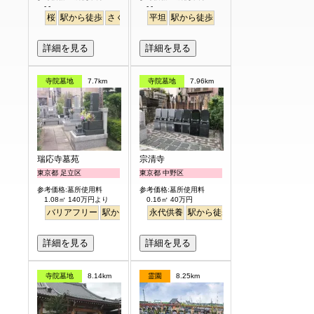
- -
- -
桜
駅から徒歩
さくら
平坦
駅から徒歩
詳細を見る
詳細を見る
寺院墓地
7.7km
寺院墓地
7.96km
瑞応寺墓苑
宗清寺
東京都 足立区
東京都 中野区
参考価格:墓所使用料
参考価格:墓所使用料
1.08㎡ 140万円より
0.16㎡ 40万円
バリアフリー
駅から徒歩
永代供養
駅から徒歩
詳細を見る
詳細を見る
寺院墓地
8.14km
霊園
8.25km