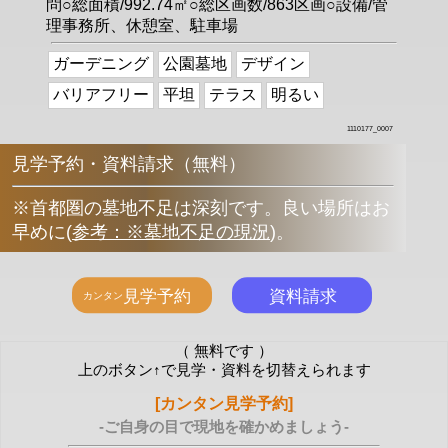
問○総面積/992.74㎡○総区画数/863区画○設備/管
理事務所、休憩室、駐車場
ガーデニング
公園墓地
デザイン
バリアフリー
平坦
テラス
明るい
1110177_0007
見学予約・資料請求（無料）
※首都圏の墓地不足は深刻です。良い場所はお
早めに
(
参考：※墓地不足の現況
)
。
（ 無料です ）
上のボタン↑で見学・資料を切替えられます
[カンタン見学予約]
-ご自身の目で現地を確かめましょう-