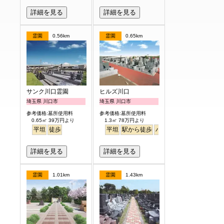
詳細を見る
詳細を見る
霊園
0.56km
霊園
0.65km
サンク川口霊園
ヒルズ川口
埼玉県 川口市
埼玉県 川口市
参考価格:墓所使用料
参考価格:墓所使用料
0.65㎡ 39万円より
1.3㎡ 78万円より
平坦
徒歩
平坦
駅から徒歩
バリアフリー
詳細を見る
詳細を見る
霊園
1.01km
霊園
1.43km