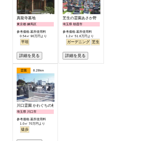
真龍寺墓地
芝生の霊園あさか野
東京都 練馬区
埼玉県 朝霞市
参考価格:墓所使用料
参考価格:墓所使用料
0.54㎡ 90万円より
1.2㎡ 51.6万円より
平坦
ガーデニング
芝生
バリアフリー
詳細を見る
詳細を見る
霊園
8.28km
川口霊園 かわぐちの杜
埼玉県 川口市
参考価格:墓所使用料
1.0㎡ 70万円より
徒歩