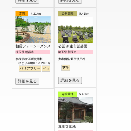
霊園
4.21km
公営霊園
5.41km
朝霞フォーシーズンメモリアル
公営 新座市営墓園
埼玉県 朝霞市
埼玉県 新座市
参考価格:墓所使用料
参考価格:墓所使用料
- -
ゆとり墓地0.6㎡ 28.8万円より
芝生
バリアフリー
ペット
ガーデニング
芝生
詳細を見る
詳細を見る
寺院墓地
5.48km
真龍寺墓地