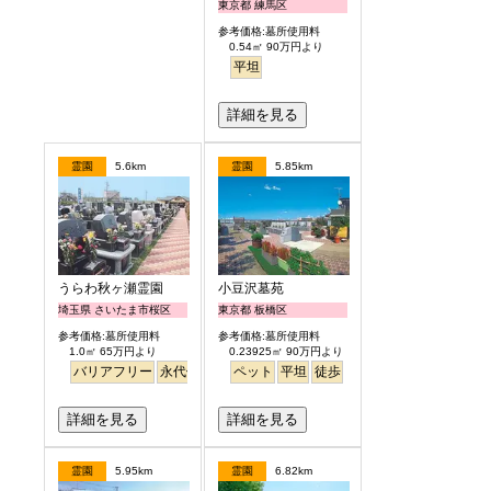
東京都 練馬区
参考価格:墓所使用料
0.54㎡ 90万円より
平坦
詳細を見る
霊園
5.6km
霊園
5.85km
うらわ秋ヶ瀬霊園
小豆沢墓苑
埼玉県 さいたま市桜区
東京都 板橋区
参考価格:墓所使用料
参考価格:墓所使用料
1.0㎡ 65万円より
0.23925㎡ 90万円より
バリアフリー
永代供養
ペット
平坦
徒歩
詳細を見る
詳細を見る
霊園
5.95km
霊園
6.82km