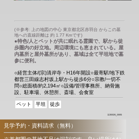
(※参考: 上の地図の中心 東京都北区赤羽台 からこの墓
地への直線距離は 約 1.77 Kmです)
●特色/人とペットが共に眠れる霊園で、駅から徒
歩圏内の好立地。周辺環境にも恵まれている。屋
内墓所と屋外墓所があり、墓域は全て平坦地で墓
参に便利。
○経営主体/(宗)清岸寺・H16年開設○最寄駅/地下鉄
都営三田線志村坂上駅から徒歩6分○宗教/一切不
問○総面積/約2,194㎡○設備/管理事務所、納骨施
設、駐車場、休憩所、斎場、会食室
ペット
平坦
徒歩
1130026_0005
見学予約・資料請求（無料）