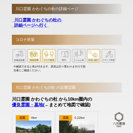
川口霊園 かわぐちの杜の詳細ページ
川口霊園 かわぐちの杜の
詳細ページへ行く
コロナ対策
※確認できると色が付きます。状況は日々変わりますので担
当者にご確認ください。
川口霊園 かわぐちの杜 の近隣霊園
川口霊園 かわぐちの杜 から10km圏内の
優良霊園・墓地
(←まとめて地図で確認)
霊園
0km
霊園
0.22km