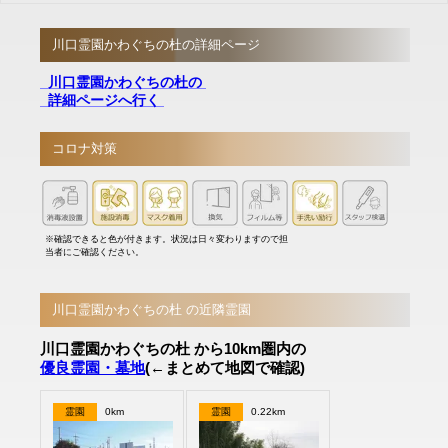
川口霊園かわぐちの杜の詳細ページ
川口霊園かわぐちの杜の
詳細ページへ行く
コロナ対策
※確認できると色が付きます。状況は日々変わりますので担
当者にご確認ください。
川口霊園かわぐちの杜 の近隣霊園
川口霊園かわぐちの杜 から10km圏内の
優良霊園・墓地
(←まとめて地図で確認)
霊園
0km
霊園
0.22km