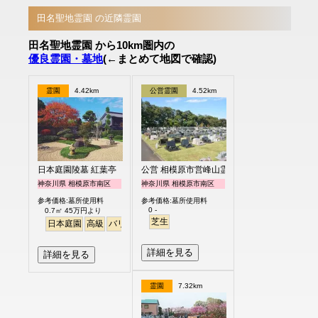
田名聖地霊園 の近隣霊園
田名聖地霊園 から10km圏内の
優良霊園・墓地
(←まとめて地図で確認)
霊園
4.42km
公営霊園
4.52km
日本庭園陵墓 紅葉亭
公営 相模原市営峰山霊園
神奈川県 相模原市南区
神奈川県 相模原市南区
参考価格:墓所使用料
参考価格:墓所使用料
0 -
0.7㎡ 45万円より
芝生
日本庭園
高級
バリアフリー
明るい
詳細を見る
詳細を見る
霊園
7.32km