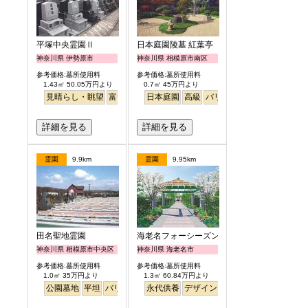
平塚中央霊園Ⅱ
日本庭園陵墓 紅葉亭
神奈川県 伊勢原市
神奈川県 相模原市南区
参考価格:墓所使用料
参考価格:墓所使用料
1.43㎡ 50.05万円より
0.7㎡ 45万円より
見晴らし・眺望
富士山
徒歩
日本庭園
高級
バリアフリー
明るい
詳細を見る
詳細を見る
霊園
9.9km
霊園
9.95km
田名聖地霊園
海老名フォーシーズンメモリアル
神奈川県 相模原市中央区
神奈川県 海老名市
参考価格:墓所使用料
参考価格:墓所使用料
1.0㎡ 35万円より
1.3㎡ 60.84万円より
公園墓地
平坦
バリアフリー
永代供養
明るい
デザイン
高級
公園墓地
明るい