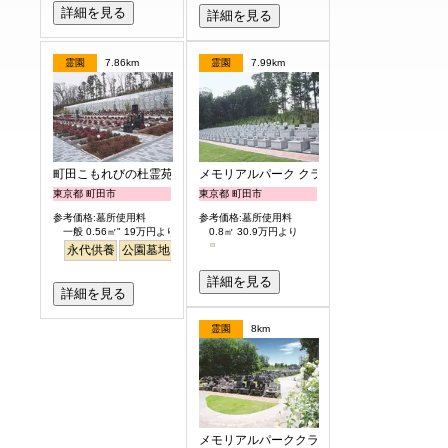
詳細を見る
詳細を見る
霊園
7.86km
霊園
7.99km
町田こもれびの杜霊苑
メモリアルパーク クラウド御殿山
東京都 町田市
東京都 町田市
参考価格:墓所使用料
参考価格:墓所使用料
一般 0.56㎡" 19万円より
0.8㎡ 30.9万円より
永代供養
公園墓地
バリアフリー
ペット
詳細を見る
詳細を見る
霊園
8km
メモリアルパーククラウド御殿山