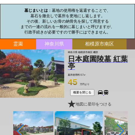
お墓のミニ知識
墓じまいとは
：墓地の使用権を返還することで、

墓石を撤去しで墓所を更地にし返します。

その後、新しいお骨の納骨先を探して用意する

までの一連の流れを一般的に墓じまいと呼びますが、

行政手続きが必要ですので勝手にはできません。
霊園
神奈川県
相模原市南区
神奈川県 相模原市南区 磯部
日本庭園陵墓 紅葉
亭
墓所使用料
0.7㎡
45
万円より
概要を閉じる
地図に星印をつける