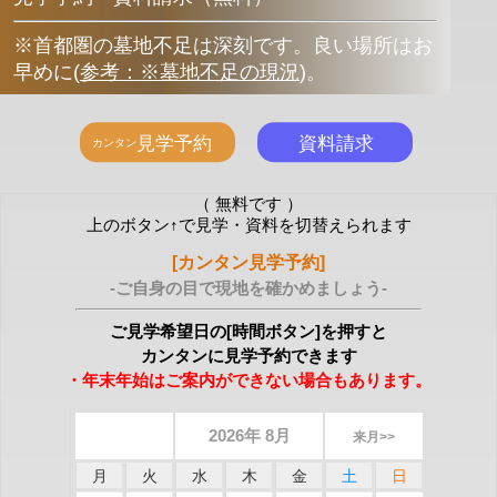
※首都圏の墓地不足は深刻です。良い場所はお
早めに
(
参考：※墓地不足の現況
)
。
（ 無料です ）
上のボタン↑で見学・資料を切替えられます
[カンタン見学予約]
-ご自身の目で現地を確かめましょう-
ご見学希望日の[時間ボタン]を押すと
カンタンに見学予約できます
・年末年始はご案内ができない場合もあります。
2026年 8月
来月>>
月
火
水
木
金
土
日