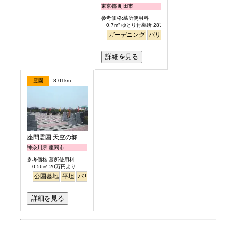
東京都 町田市
参考価格:墓所使用料
0.7m² ゆとり付墓所 28万円より
ガーデニング
バリアフリー
平坦
明るい
詳細を見る
霊園
8.01km
座間霊園 天空の郷
神奈川県 座間市
参考価格:墓所使用料
0.56㎡ 20万円より
公園墓地
平坦
バリアフリー
徒歩
詳細を見る