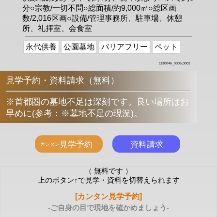
分○宗教/一切不問○総面積/約9,000㎡○総区画
数/2,016区画○設備/管理事務所、駐車場、休憩
所、礼拝室、会食室
永代供養
公園墓地
バリアフリー
ペット
1130046_0005,0002
見学予約・資料請求（無料）
※首都圏の墓地不足は深刻です。良い場所はお
早めに
(
参考：※墓地不足の現況
)
。
（ 無料です ）
上のボタン↑で見学・資料を切替えられます
[カンタン見学予約]
-ご自身の目で現地を確かめましょう-