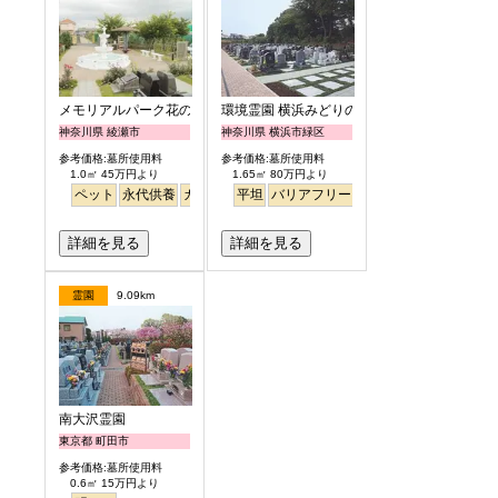
メモリアルパーク花の郷聖地 相模大塚
環境霊園 横浜みどりの森
神奈川県 綾瀬市
神奈川県 横浜市緑区
参考価格:墓所使用料
参考価格:墓所使用料
1.0㎡ 45万円より
1.65㎡ 80万円より
ペット
永代供養
ガーデニング
平坦
駅から徒歩
バリアフリー
徒歩
明るい
詳細を見る
詳細を見る
霊園
9.09km
南大沢霊園
東京都 町田市
参考価格:墓所使用料
0.6㎡ 15万円より