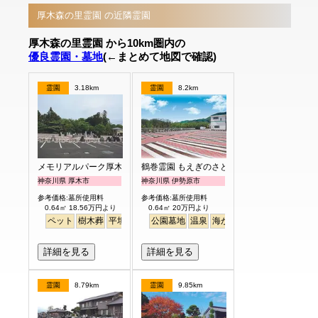
厚木森の里霊園 の近隣霊園
厚木森の里霊園 から10km圏内の
優良霊園・墓地
(←まとめて地図で確認)
霊園
3.18km
霊園
8.2km
メモリアルパーク厚木ふるさとの丘
鶴巻霊園 もえぎのさと
神奈川県 厚木市
神奈川県 伊勢原市
参考価格:墓所使用料
参考価格:墓所使用料
0.64㎡ 18.56万円より
0.64㎡ 20万円より
ペット
樹木葬
平坦
公園墓地
温泉
海がみえる
ペット
詳細を見る
詳細を見る
霊園
8.79km
霊園
9.85km