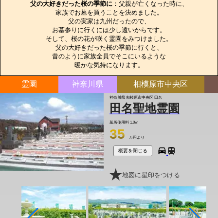
父の大好きだった桜の季節に
：父親が亡くなった時に、

家族でお墓を買うことを決めました。

父の実家は九州だったので、

お墓参りに行くには少し遠いからです。

そして、桜の花が咲く霊園をみつけました。

父の大好きだった桜の季節に行くと、

昔のように家族全員でそこにいるような

暖かな気持になります。
霊園
神奈川県
相模原市中央区
神奈川県 相模原市中央区 田名
田名聖地霊園
墓所使用料
1.0㎡
35
万円より
概要を閉じる
地図に星印をつける