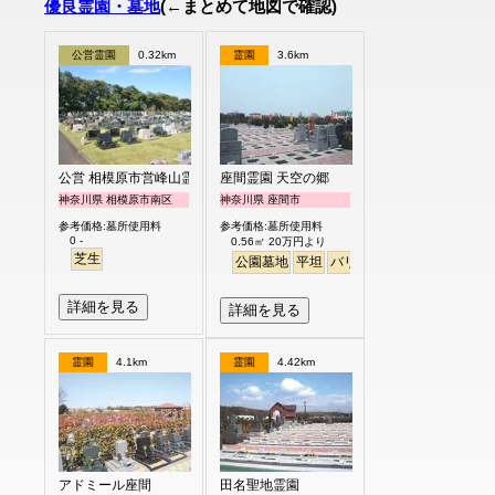
優良霊園・墓地
(←まとめて地図で確認)
公営霊園
0.32km
霊園
3.6km
公営 相模原市営峰山霊園
座間霊園 天空の郷
神奈川県 相模原市南区
神奈川県 座間市
参考価格:墓所使用料
参考価格:墓所使用料
0 -
0.56㎡ 20万円より
芝生
公園墓地
平坦
バリアフリー
徒歩
詳細を見る
詳細を見る
霊園
4.1km
霊園
4.42km
アドミール座間
田名聖地霊園