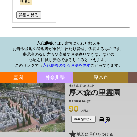
明るい
詳細を見る
お墓のミニ知識
永代供養とは
：家族にかわり故人を

お寺や墓地の管理者が永代にわたり管理、供養するものです。

継承者のない方々や高齢でお墓参りできないなどの

心配を払拭し安心できるしくみといえます。

このリンクで→
永代供養のあるお墓を探す
こともできます。
霊園
神奈川県
厚木市
神奈川県 厚木市 上古沢
厚木森の里霊園
墓所使用料
3.0㎡(普)
90
万円より
概要を閉じる
地図に星印をつける