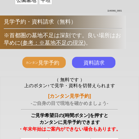
公園墓地
平坦
1140066_0001
見学予約・資料請求（無料）
※首都圏の墓地不足は深刻です。良い場所はお
早めに
(
参考：※墓地不足の現況
)
。
（ 無料です ）
上のボタン↑で見学・資料を切替えられます
[カンタン見学予約]
-ご自身の目で現地を確かめましょう-
ご見学希望日の[時間ボタン]を押すと
カンタンに見学予約できます
・年末年始はご案内ができない場合もあります。