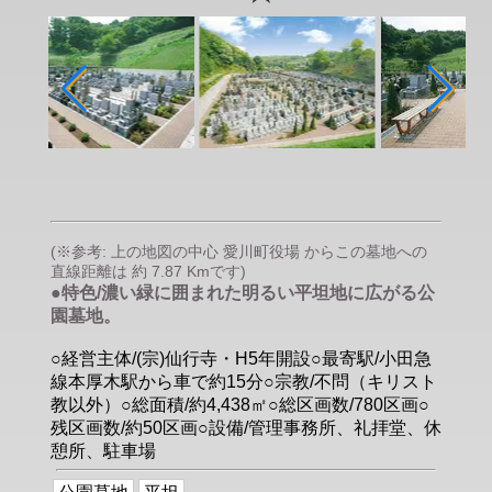
(※参考: 上の地図の中心 愛川町役場 からこの墓地への
直線距離は 約 7.87 Kmです)
●特色/濃い緑に囲まれた明るい平坦地に広がる公
園墓地。
○経営主体/(宗)仙行寺・H5年開設○最寄駅/小田急
線本厚木駅から車で約15分○宗教/不問（キリスト
教以外）○総面積/約4,438㎡○総区画数/780区画○
残区画数/約50区画○設備/管理事務所、礼拝堂、休
憩所、駐車場