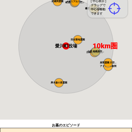
まや霊園
[ 中心表示 ]
武蔵岡霊園
メモリアルパー...
メモリアルパー...
町田こもれびの...
ドラッグで
南大沢バードヒ...
公営 八王子市...
南大沢霊園
中心を移動
できます
田名聖地霊園
10km圏
愛川町役場
公営 相模原市...
日本庭園陵墓 ...
座間霊園 天空...
アドミール座間
厚木森の里霊園
お墓のエピソード