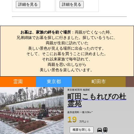
詳細を見る
詳細を見る
お墓のエピソード
お墓は、家族の絆を紡ぐ場所
：両親が亡くなった時、

兄弟姉妹でお墓を探しに行きました。探しているうちに、

両親が生前に訪れていた

美しい景色が見える場所に出会ったのです。

そして、そこにお墓を買うことに決めました。

それ以来家族で毎年訪れて、

両親を思い出しながら

美しい景色を楽しんでいます。
霊園
東京都
町田市
東京都 町田市 相原町
町田こもれびの杜
霊苑
墓所使用料
一般 0.56㎡"
19
万円より
概要を閉じる