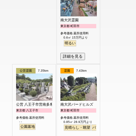
南大沢霊園
東京都 町田市
参考価格:墓所使用料
0.6㎡ 15万円より
明るい
詳細を見る
公営霊園
7.35km
霊園
7.43km
公営 八王子市営南多摩都市霊園
南大沢バードヒルズ
東京都 八王子市
東京都 町田市
参考価格:墓所使用料
参考価格:墓所使用料
- -
0.85㎡ 28.9万円より
公園墓地
見晴らし・眺望
バリアフリー
テラス
明