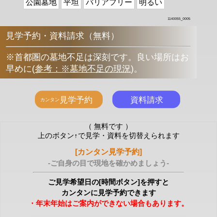
公園墓地
平坦
バリアフリー
明るい
1140055_0005
見学予約・資料請求（無料）
※首都圏の墓地不足は深刻です。良い場所はお
早めに
(
参考：※墓地不足の現況
)
。
（ 無料です ）
上のボタン↑で見学・資料を切替えられます
[カンタン見学予約]
-ご自身の目で現地を確かめましょう-
ご見学希望日の[時間ボタン]を押すと
カンタンに見学予約できます
・年末年始はご案内ができない場合もあります。