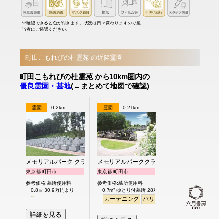
※確認できると色が付きます。状況は日々変わりますので担
当者にご確認ください。
町田こもれびの杜霊苑 の近隣霊園
町田こもれびの杜霊苑 から10km圏内の
優良霊園・墓地
(←まとめて地図で確認)
霊園
0.2km
霊園
0.21km
メモリアルパーク クラウド御殿山
メモリアルパーククラウド御殿山
東京都 町田市
東京都 町田市
参考価格:墓所使用料
参考価格:墓所使用料
0.8㎡ 30.9万円より
0.7m² ゆとり付墓所 28万円より
ガーデニング
バリアフリー
平坦
明るい
詳細を見る