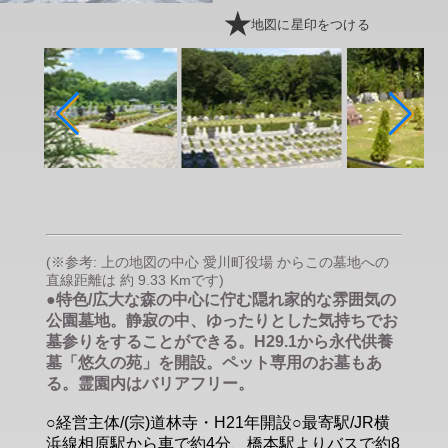
地図に星印をつける
(※参考: 上の地図の中心 愛川町役場 からこの墓地への
直線距離は 約 9.33 Kmです)
●特色/広大な森の中心に佇む隠れ家的な雰囲気の
公園墓地。静寂の中、ゆったりとした気持ちでお
墓参りをすることができる。H29.1から永代供養
墓「悠久の苑」を開設。ペット専用のお墓もあ
る。霊園内はバリアフリー。
○経営主体/(宗)道林寺・H21年開設○最寄駅/JR横
浜線相原駅から車で約4分、橋本駅よりバスで約8