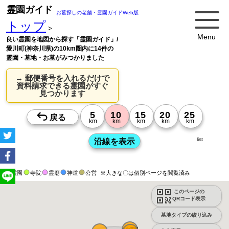
霊園ガイド
お墓探しの老舗・霊園ガイドWeb版
トップ
>
Menu
良い霊園を地図から探す「霊園ガイド」/
愛川町(神奈川県)の10km圏内に14件の
霊園・墓地・お墓がみつかりました
→ 郵便番号を入れるだけで
資料請求できる霊園がすぐ
見つかります
list
霊園
寺院
霊廟
神道
公営
※大きな〇は個別ページを閲覧済み
このページの
QRコード表示
墓地タイプの絞り込み