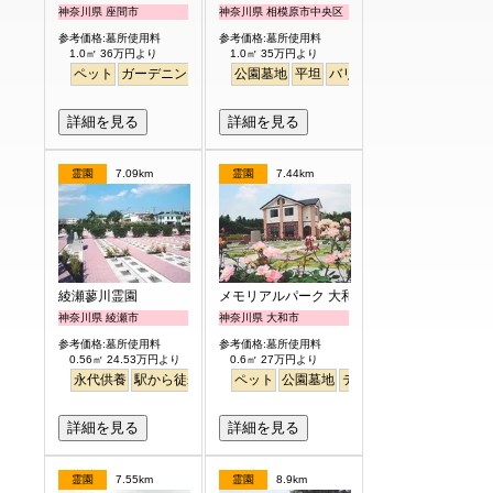
神奈川県 座間市
神奈川県 相模原市中央区
参考価格:墓所使用料
参考価格:墓所使用料
1.0㎡ 36万円より
1.0㎡ 35万円より
ペット
ガーデニング
バリアフリー
公園墓地
平坦
バリアフリー
明るい
詳細を見る
詳細を見る
霊園
7.09km
霊園
7.44km
綾瀬蓼川霊園
メモリアルパーク 大和墓苑 ふれあいの郷
神奈川県 綾瀬市
神奈川県 大和市
参考価格:墓所使用料
参考価格:墓所使用料
0.56㎡ 24.53万円より
0.6㎡ 27万円より
永代供養
駅から徒歩
明るい
ペット
公園墓地
テラス
駅から徒歩
明る
詳細を見る
詳細を見る
霊園
7.55km
霊園
8.9km