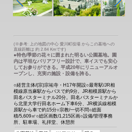
(※参考: 上の地図の中心 愛川町役場 からこの墓地への
直線距離は 約 2.84 Kmです)
●特色/季節の花々に囲まれた明るい公園墓地。園
内は平坦なバリアフリー設計で、車イスでも安心
してお参りができる。平成20年にリニューアルオ
ープンし、充実の施設・設備を誇る。
○経営主体/(宗)宗祐寺・H17年開設○最寄駅/JR相
模線原当麻駅からバスで約9分。JR相模原駅から
田名バスターミナル20分。田名バスターミナルか
ら北里大学行田名ホーム下車6分、JR横浜線相模
原駅から車で約15分○宗教/一切不問○総面
積/5,609㎡○総区画数/1,215区画○設備/管理事務
所、駐車場、礼拝堂、休憩所