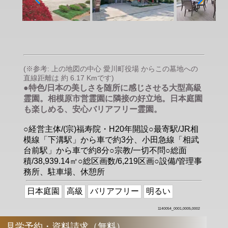
(※参考: 上の地図の中心 愛川町役場 からこの墓地への
直線距離は 約 6.17 Kmです)
●特色/日本の美しさを随所に感じさせる大型高級
霊園。相模原市営霊園に隣接の好立地。日本庭園
も楽しめる、安心バリアフリー霊園。
○経営主体/(宗)福寿院・H20年開設○最寄駅/JR相
模線「下溝駅」から車で約3分、小田急線「相武
台前駅」から車で約8分○宗教/一切不問○総面
積/38,939.14㎡○総区画数/6,219区画○設備/管理事
務所、駐車場、休憩所
日本庭園
高級
バリアフリー
明るい
1140054_0001,0005,0002
見学予約・資料請求（無料）