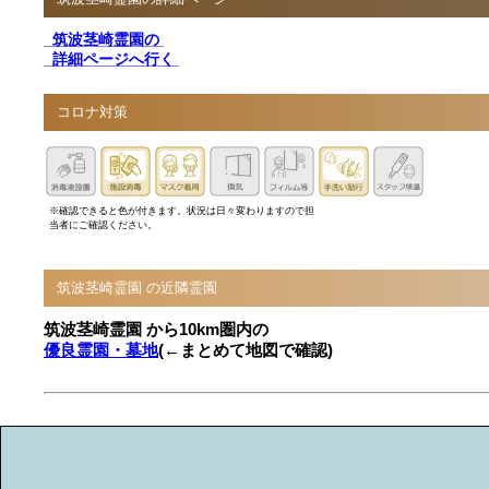
筑波茎崎霊園の
詳細ページへ行く
コロナ対策
※確認できると色が付きます。状況は日々変わりますので担
当者にご確認ください。
筑波茎崎霊園 の近隣霊園
筑波茎崎霊園 から10km圏内の
優良霊園・墓地
(←まとめて地図で確認)