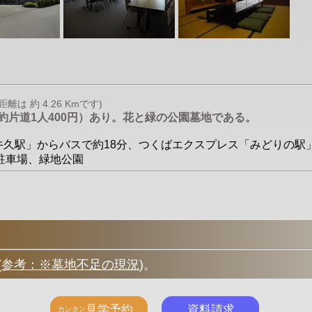
 約 4.26 Kmです)
約片道1人400円）あり。花と緑の公園墓地である。
「牛久駅」からバスで約18分、つくばエクスプレス「みどりの駅」か
、駐車場、緑地公園
(
参考：※墓地不足の現況
)
。