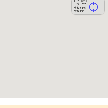
[ 中心表示 ]
ドラッグで
中心を移動
できます