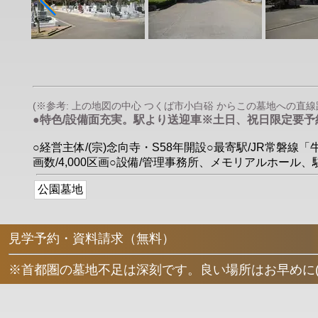
(※参考: 上の地図の中心 つくば市小白硲 からこの墓地への直線距離は
●特色/設備面充実。駅より送迎車※土日、祝日限定要予
○経営主体/(宗)念向寺・S58年開設○最寄駅/JR常磐線
画数/4,000区画○設備/管理事務所、メモリアルホール
公園墓地
見学予約・資料請求（無料）
※首都圏の墓地不足は深刻です。良い場所はお早めに