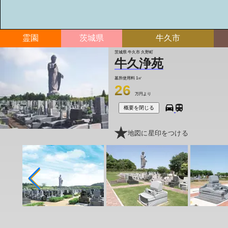
霊園
茨城県
牛久市
茨城県 牛久市 久野町
牛久浄苑
墓所使用料
1㎡
26
万円より
概要を閉じる
地図に星印をつける