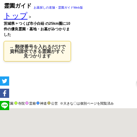
霊園ガイド
お墓探しの老舗・霊園ガイドWeb版
トップ
>
茨城県 > つくば市小白硲 の25km圏に10
件の優良霊園・墓地・お墓がみつかりま
した
→ 郵便番号を入れるだけで
資料請求できる霊園がすぐ
見つかります
霊園
寺院
霊廟
神道
公営
※大きな〇は個別ページを閲覧済み