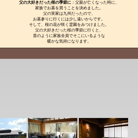
父の大好きだった桜の季節に
：父親が亡くなった時に、

家族でお墓を買うことを決めました。

父の実家は九州だったので、

お墓参りに行くには少し遠いからです。

そして、桜の花が咲く霊園をみつけました。

父の大好きだった桜の季節に行くと、

昔のように家族全員でそこにいるような

暖かな気持になります。