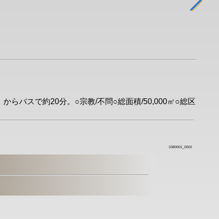
らバスで約20分。○宗教/不問○総面積/50,000㎡○総区
1080001_0002