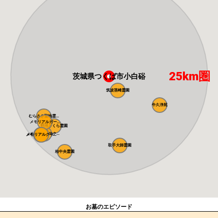
25km圏
茨城県つくば市小白硲
筑波茎崎霊園
牛久浄苑
むらさき聖地霊...
メモリアルガー...
野田さくら霊園
メモリアルスク...
メモリアルパー...
メモリアルグリ...
取手大師霊園
柏中央霊園
お墓のエピソード