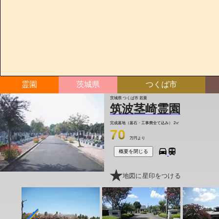
霊園
茨城県
つくば市
茨城県 つくば市 若栗
筑波茎崎霊園
完成墓地（墓石・工事費全て込み）
2㎡
70
万円より
概要を閉じる
地図に星印をつける