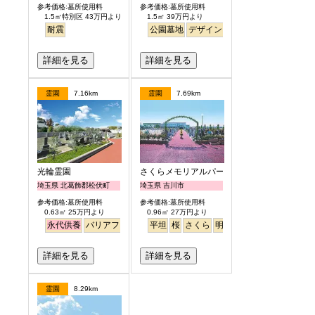
参考価格:墓所使用料
参考価格:墓所使用料
1.5㎡特別区 43万円より
1.5㎡ 39万円より
耐震
公園墓地
デザイン
バリアフリー
平坦
明
詳細を見る
詳細を見る
霊園
7.16km
霊園
7.69km
光輪霊園
さくらメモリアルパーク
埼玉県 北葛飾郡松伏町
埼玉県 吉川市
参考価格:墓所使用料
参考価格:墓所使用料
0.63㎡ 25万円より
0.96㎡ 27万円より
永代供養
バリアフリー
ペット
平坦
樹木葬
桜
さくら
明るい
詳細を見る
詳細を見る
霊園
8.29km