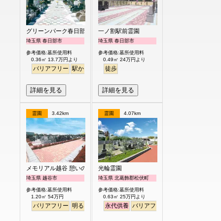
グリーンパーク春日部浄園
一ノ割駅前霊園
埼玉県 春日部市
埼玉県 春日部市
参考価格:墓所使用料
参考価格:墓所使用料
0.36㎡ 13.7万円より
0.49㎡ 24万円より
バリアフリー
駅から徒歩
ペット
徒歩
永代供養
詳細を見る
詳細を見る
霊園
3.42km
霊園
4.07km
メモリアル越谷 憩いの郷
光輪霊園
埼玉県 越谷市
埼玉県 北葛飾郡松伏町
参考価格:墓所使用料
参考価格:墓所使用料
1.20㎡ 54万円
0.63㎡ 25万円より
バリアフリー
明るい
永代供養
バリアフリー
ペット
樹木葬