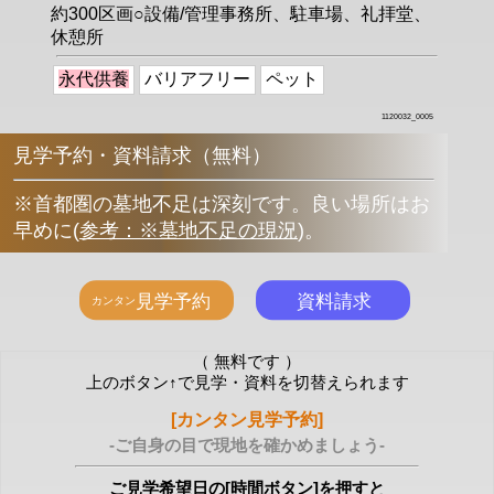
約300区画○設備/管理事務所、駐車場、礼拝堂、
休憩所
永代供養
バリアフリー
ペット
1120032_0005
見学予約・資料請求（無料）
※首都圏の墓地不足は深刻です。良い場所はお
早めに
(
参考：※墓地不足の現況
)
。
（ 無料です ）
上のボタン↑で見学・資料を切替えられます
[カンタン見学予約]
-ご自身の目で現地を確かめましょう-
ご見学希望日の[時間ボタン]を押すと