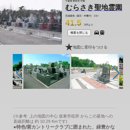
千葉県 野田市 中根
むらさき聖地霊園
完成墓地（墓石・外柵付）
1.5㎡
41.5
万円より
概要を閉じる
地図に星印をつける
(※参考: 上の地図の中心 坂東市役所 からこの墓地への
直線距離は 約 10.29 Kmです)
●特色/紫カントリークラブに囲まれた、緑豊かな