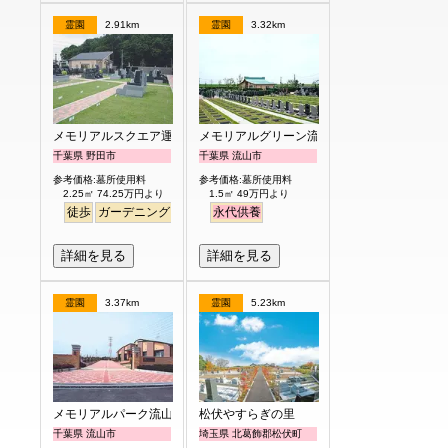
霊園
2.91km
霊園
3.32km
メモリアルスクエア運河
メモリアルグリーン流山聖地
千葉県 野田市
千葉県 流山市
参考価格:墓所使用料
参考価格:墓所使用料
2.25㎡ 74.25万円より
1.5㎡ 49万円より
徒歩
ガーデニング
明るい
永代供養
詳細を見る
詳細を見る
霊園
3.37km
霊園
5.23km
メモリアルパーク流山聖地
松伏やすらぎの里
千葉県 流山市
埼玉県 北葛飾郡松伏町