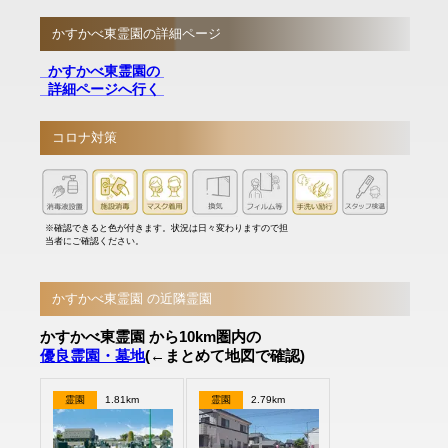
かすかべ東霊園の詳細ページ
かすかべ東霊園の
詳細ページへ行く
コロナ対策
※確認できると色が付きます。状況は日々変わりますので担
当者にご確認ください。
かすかべ東霊園 の近隣霊園
かすかべ東霊園 から10km圏内の
優良霊園・墓地
(←まとめて地図で確認)
霊園
1.81km
霊園
2.79km