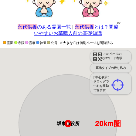
list
永代供養
のある霊園一覧
|
永代供養
とは？間違
いやすいお墓購入前の基礎知識
霊園
寺院
霊廟
神道
公営
※大きな〇は個別ページを閲覧済み
このページの
QRコード表示
墓地タイプの絞り込み
[ 中心表示 ]
ドラッグで
中心を移動
できます
20km圏
坂東市役所