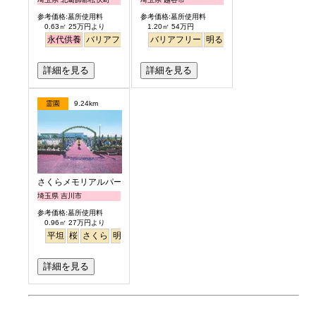
参考価格:墓所使用料
参考価格:墓所使用料
0.63㎡ 25万円より
1.20㎡ 54万円
永代供養
バリアフリー
ペット
バリアフリー
樹木葬
明るい
詳細を見る
詳細を見る
霊園
9.24km
さくらメモリアルパーク
埼玉県 吉川市
参考価格:墓所使用料
0.96㎡ 27万円より
平坦
桜
さくら
明るい
詳細を見る
お墓のミニ知識