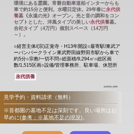
環境にある霊園。常磐自動車道柏インターからも
車で約15分と便利。水曜日定休。29年春に
永代供
養
墓《永遠の光》オープン。光と音の調和をコン
セプトとした、洋風タイプの美しい
永代供養
墓。
合祀タイプ（4万円）個別スペース（14万円
～）。
○経営主体/(宗)正覚寺・H13年開設○最寄駅/東武ア
ーバンパークライン東武野田線野田市駅から車で
約5分○宗教/一切不問○総面積/9,294㎡○総区画
数/1,515区画○設備/管理事務所、駐車場、休憩所
永代供養
1120029_0005
見学予約・資料請求（無料）
※首都圏の墓地不足は深刻です。良い場所はお
早めに
(
参考：※墓地不足の現況
)
。