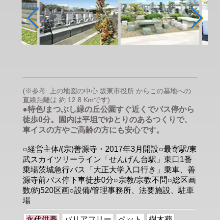
(※参考: 上の地図の中心 坂東市役所 からこの墓地への
直線距離は 約 12.8 Kmです)
●特色/まつぶし緑の丘公園すぐ近くでバス停から
徒歩0分。園内は平坦でゆとりのあるつくりで、
車イスの方やご高齢の方にも安心です。
○経営主体/(宗)善源寺・2017年3月開設○最寄駅/東
武スカイツリーライン「せんげん台駅」東口1番
乗場茨城急行バス「大正大学入口行き」乗車、善
源寺前バス停下車徒歩0分○宗教/宗教不問○総区画
数/約520区画○設備/管理事務所、法要施設、駐車
場
永代供養
バリアフリー
ペット
樹木葬