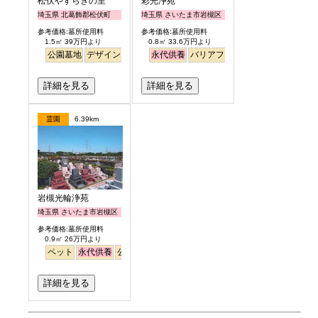
松伏やすらぎの里
彩光浄苑
埼玉県 北葛飾郡松伏町
埼玉県 さいたま市岩槻区
参考価格:墓所使用料
参考価格:墓所使用料
1.5㎡ 39万円より
0.8㎡ 33.6万円より
公園墓地
デザイン
バリアフリー
永代供養
平坦
バリアフリー
明るい
ペット
富士山
詳細を見る
詳細を見る
霊園
6.39km
岩槻光輪浄苑
埼玉県 さいたま市岩槻区
参考価格:墓所使用料
0.9㎡ 26万円より
ペット
永代供養
公園墓地
芝生
見晴らし・眺望
平坦
詳細を見る