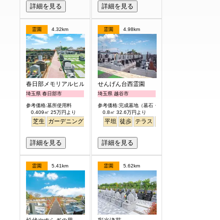
詳細を見る
詳細を見る
霊園
4.32km
霊園
4.98km
春日部メモリアルヒルズ
せんげん台西霊園
埼玉県 春日部市
埼玉県 越谷市
参考価格:墓所使用料
参考価格:完成墓地（墓石・外柵付）
0.409㎡ 25万円より
0.8㎡ 32.6万円より
芝生
ガーデニング
平坦
徒歩
テラス
永代供養
詳細を見る
詳細を見る
霊園
5.41km
霊園
5.62km