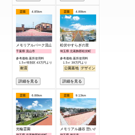
霊園
4.85km
霊園
4.89km
メモリアルパーク流山聖地
松伏やすらぎの里
千葉県 流山市
埼玉県 北葛飾郡松伏町
参考価格:墓所使用料
参考価格:墓所使用料
1.5㎡特別区 43万円より
1.5㎡ 39万円より
耐震
公園墓地
デザイン
バリアフリー
平坦
明
詳細を見る
詳細を見る
霊園
6.88km
霊園
9.13km
光輪霊園
メモリアル越谷 憩いの郷
埼玉県 北葛飾郡松伏町
埼玉県 越谷市