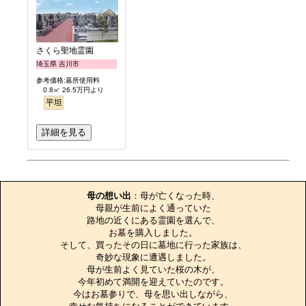
さくら聖地霊園
埼玉県 吉川市
参考価格:墓所使用料
0.8㎡ 26.5万円より
平坦
詳細を見る
お墓のエピソード
母の想い出
：母が亡くなった時、

母親が生前によく通っていた

路地の近くにある霊園を選んで、

お墓を購入しました。

そして、買ったその日に墓地に行った家族は、

奇妙な現象に遭遇しました。

母が生前よく見ていた桜の木が、

今年初めて満開を迎えていたのです。

今はお墓参りで、母を思い出しながら、
