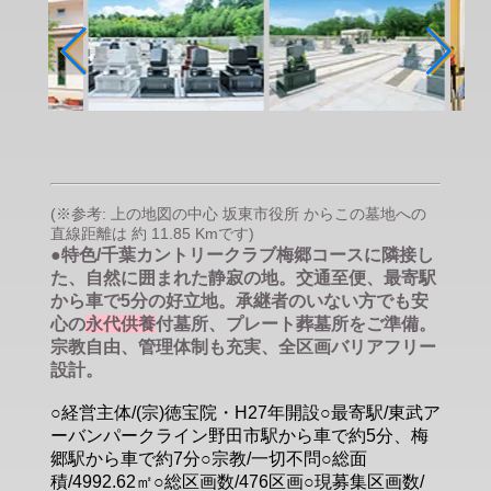
(※参考: 上の地図の中心 坂東市役所 からこの墓地への
直線距離は 約 11.85 Kmです)
●特色/千葉カントリークラブ梅郷コースに隣接し
た、自然に囲まれた静寂の地。交通至便、最寄駅
から車で5分の好立地。承継者のいない方でも安
心の
永代供養
付墓所、プレート葬墓所をご準備。
宗教自由、管理体制も充実、全区画バリアフリー
設計。
○経営主体/(宗)徳宝院・H27年開設○最寄駅/東武ア
ーバンパークライン野田市駅から車で約5分、梅
郷駅から車で約7分○宗教/一切不問○総面
積/4992.62㎡○総区画数/476区画○現募集区画数/