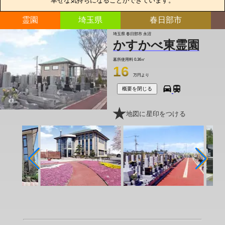
幸せな気持ちになることができています。
霊園
埼玉県
春日部市
埼玉県 春日部市 永沼
かすかべ東霊園
墓所使用料
0.36㎡
16
万円より
概要を閉じる
地図に星印をつける