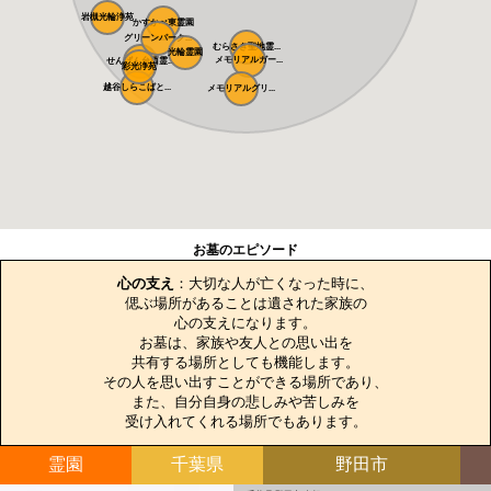
岩槻光輪浄苑
かすかべ東霊園
グリーンパーク...
むらさき聖地霊...
光輪霊園
メモリアルガー...
せんげん台西霊...
彩光浄苑
越谷しらこばと...
メモリアルグリ...
お墓のエピソード
心の支え
：大切な人が亡くなった時に、

偲ぶ場所があることは遺された家族の

心の支えになります。

お墓は、家族や友人との思い出を

共有する場所としても機能します。

その人を思い出すことができる場所であり、

また、自分自身の悲しみや苦しみを

受け入れてくれる場所でもあります。
霊園
千葉県
野田市