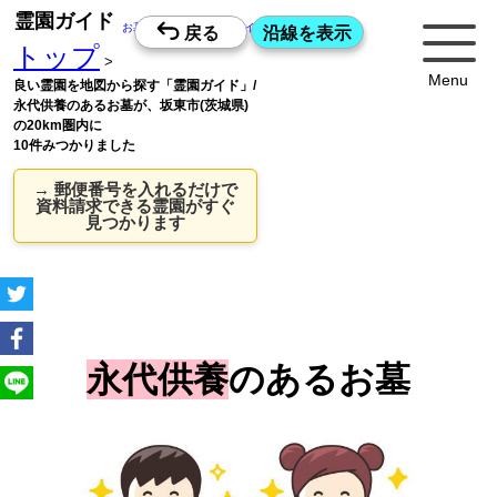
霊園ガイド
お墓探しの老舗・霊園ガイドWeb版
トップ
>
Menu
良い霊園を地図から探す「霊園ガイド」/
永代供養のあるお墓が、坂東市(茨城県)
の20km圏内に
10件みつかりました
→ 郵便番号を入れるだけで
資料請求できる霊園がすぐ
見つかります
永代供養
のあるお墓