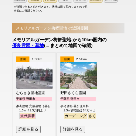
※確認できると色が付きます。状況は日々変わりますので担
当者にご確認ください。
メモリアルガーデン梅郷聖地 の近隣霊園
メモリアルガーデン梅郷聖地 から10km圏内の
優良霊園・墓地
(←まとめて地図で確認)
霊園
1.58km
霊園
2.51km
むらさき聖地霊園
野田さくら霊園
千葉県 野田市
千葉県 野田市
参考価格:完成墓地（墓石・外柵付）
参考価格:墓所使用料
1.5㎡ 41.5万円より
1.5㎡(特別区) 34万円より
永代供養
ガーデニング
さくら
桜
芝生
デザイン
詳細を見る
詳細を見る