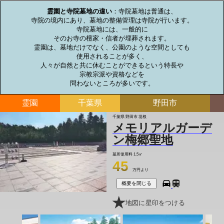
霊園と寺院墓地の違い
：寺院墓地は普通は、

寺院の境内にあり、墓地の整備管理は寺院が行います。

寺院墓地には、一般的に

そのお寺の檀家・信者が埋葬されます。

霊園は、墓地だけでなく、公園のような空間としても

使用されることが多く、

人々が自然と共に休むことができるという特長や

宗教宗派や資格などを

問わないところが多いです。
霊園
千葉県
野田市
千葉県 野田市 堤根
メモリアルガーデ
ン梅郷聖地
墓所使用料
1.5㎡
45
万円より
概要を閉じる
地図に星印をつける