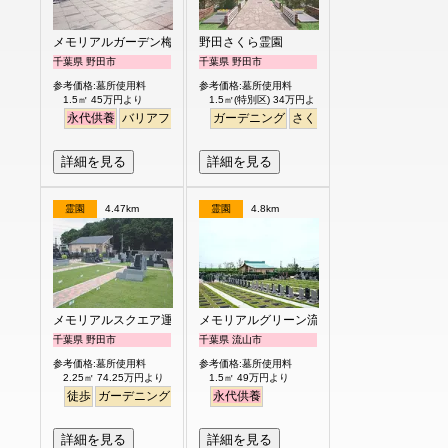
メモリアルガーデン梅郷聖地
野田さくら霊園
千葉県 野田市
千葉県 野田市
参考価格:墓所使用料
参考価格:墓所使用料
1.5㎡ 45万円より
1.5㎡(特別区) 34万円より
永代供養
バリアフリー
ペット
ガーデニング
さくら
桜
芝生
デザイン
詳細を見る
詳細を見る
霊園
4.47km
霊園
4.8km
メモリアルスクエア運河
メモリアルグリーン流山聖地
千葉県 野田市
千葉県 流山市
参考価格:墓所使用料
参考価格:墓所使用料
2.25㎡ 74.25万円より
1.5㎡ 49万円より
徒歩
ガーデニング
明るい
永代供養
詳細を見る
詳細を見る