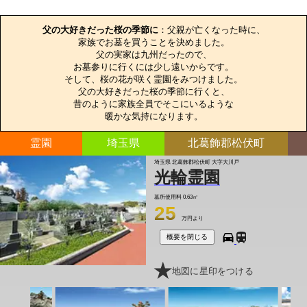
お墓のエピソード
父の大好きだった桜の季節に
：父親が亡くなった時に、

家族でお墓を買うことを決めました。

父の実家は九州だったので、

お墓参りに行くには少し遠いからです。

そして、桜の花が咲く霊園をみつけました。

父の大好きだった桜の季節に行くと、

昔のように家族全員でそこにいるような

暖かな気持になります。
霊園
埼玉県
北葛飾郡松伏町
埼玉県 北葛飾郡松伏町 大字大川戸
光輪霊園
墓所使用料
0.63㎡
25
万円より
概要を閉じる
地図に星印をつける