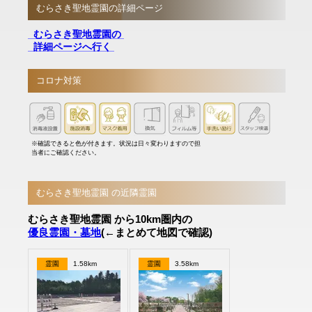
むらさき聖地霊園の詳細ページ
むらさき聖地霊園の
詳細ページへ行く
コロナ対策
※確認できると色が付きます。状況は日々変わりますので担
当者にご確認ください。
むらさき聖地霊園 の近隣霊園
むらさき聖地霊園 から10km圏内の
優良霊園・墓地
(←まとめて地図で確認)
霊園
1.58km
霊園
3.58km