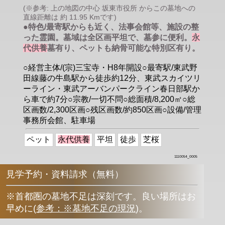
(※参考: 上の地図の中心 坂東市役所 からこの墓地への
直線距離は 約 11.95 Kmです)
●特色/最寄駅からも近く、法事会館等、施設の整
った霊園。墓域は全区画平坦で、墓参に便利。
永
代供養
墓有り、ペットも納骨可能な特別区有り。
○経営主体/(宗)三宝寺・H8年開設○最寄駅/東武野
田線藤の牛島駅から徒歩約12分、東武スカイツリ
ーライン・東武アーバンパークライン春日部駅か
ら車で約7分○宗教/一切不問○総面積/8,200㎡○総
区画数/2,300区画○残区画数/約850区画○設備/管理
事務所会館、駐車場
ペット
永代供養
平坦
徒歩
芝桜
1110054_0005
見学予約・資料請求（無料）
※首都圏の墓地不足は深刻です。良い場所はお
早めに
(
参考：※墓地不足の現況
)
。