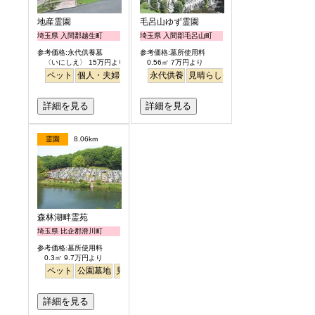
地産霊園
毛呂山ゆず霊園
埼玉県 入間郡越生町
埼玉県 入間郡毛呂山町
参考価格:永代供養墓
参考価格:墓所使用料
〈いにしえ〉 15万円より
0.56㎡ 7万円より
ペット
個人・夫婦
ガーデニング
永代供養
公園墓地
見晴らし・眺望
詳細を見る
詳細を見る
霊園
8.06km
森林湖畔霊苑
埼玉県 比企郡滑川町
参考価格:墓所使用料
0.3㎡ 9.7万円より
ペット
公園墓地
見晴らし・眺望
詳細を見る