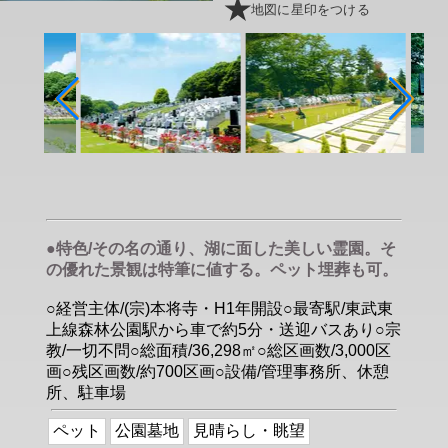
地図に星印をつける
●特色/その名の通り、湖に面した美しい霊園。そ
の優れた景観は特筆に値する。ペット埋葬も可。
○経営主体/(宗)本将寺・H1年開設○最寄駅/東武東
上線森林公園駅から車で約5分・送迎バスあり○宗
教/一切不問○総面積/36,298㎡○総区画数/3,000区
画○残区画数/約700区画○設備/管理事務所、休憩
所、駐車場
ペット
公園墓地
見晴らし・眺望