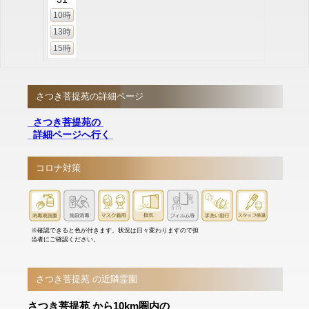
10時
13時
15時
さつき菩提苑の詳細ページ
さつき菩提苑の
詳細ページへ行く
コロナ対策
※確認できると色が付きます。状況は日々変わりますので担
当者にご確認ください。
さつき菩提苑 の近隣霊園
さつき菩提苑 から10km圏内の