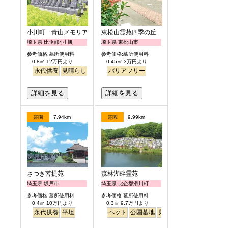
小川町 青山メモリアルパーク
東松山霊苑四季の丘
埼玉県 比企郡小川町
埼玉県 東松山市
参考価格:墓所使用料
参考価格:墓所使用料
0.8㎡ 12万円より
0.45㎡ 3万円より
永代供養
見晴らし・眺望
バリアフリー
詳細を見る
詳細を見る
霊園
7.94km
霊園
9.99km
さつき菩提苑
森林湖畔霊苑
埼玉県 坂戸市
埼玉県 比企郡滑川町
参考価格:墓所使用料
参考価格:墓所使用料
0.4㎡ 10万円より
0.3㎡ 9.7万円より
永代供養
平坦
ペット
公園墓地
見晴らし・眺望