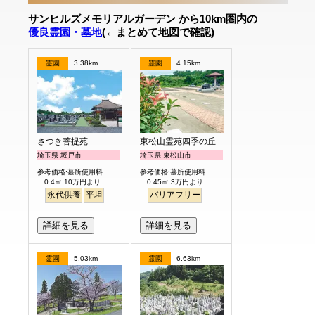
サンヒルズメモリアルガーデン から10km圏内の
優良霊園・墓地
(←まとめて地図で確認)
霊園
3.38km
霊園
4.15km
さつき菩提苑
東松山霊苑四季の丘
埼玉県 坂戸市
埼玉県 東松山市
参考価格:墓所使用料
参考価格:墓所使用料
0.4㎡ 10万円より
0.45㎡ 3万円より
永代供養
平坦
バリアフリー
詳細を見る
詳細を見る
霊園
5.03km
霊園
6.63km