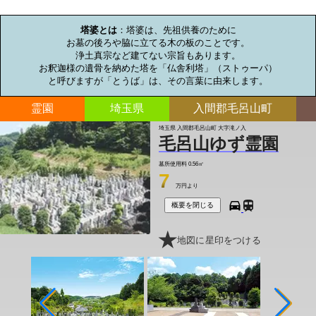
お墓のミニ知識
塔婆とは
：塔婆は、先祖供養のために

お墓の後ろや脇に立てる木の板のことです。

浄土真宗など建てない宗旨もあります。

お釈迦様の遺骨を納めた塔を「仏舎利塔」（ストゥーパ）

と呼びますが「とうば」は、その言葉に由来します。
霊園
埼玉県
入間郡毛呂山町
埼玉県 入間郡毛呂山町 大字滝ノ入
毛呂山ゆず霊園
墓所使用料
0.56㎡
7
万円より
概要を閉じる
地図に星印をつける