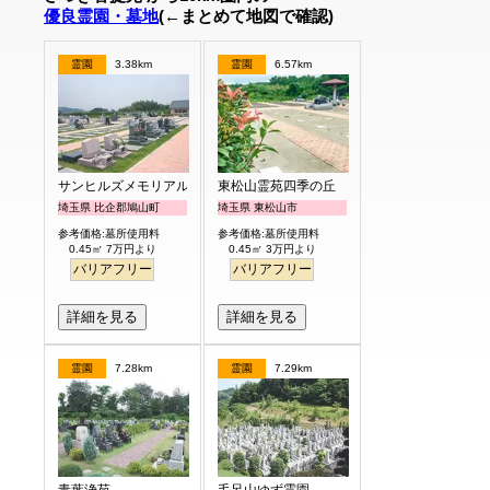
優良霊園・墓地
(←まとめて地図で確認)
霊園
3.38km
霊園
6.57km
サンヒルズメモリアルガーデン
東松山霊苑四季の丘
埼玉県 比企郡鳩山町
埼玉県 東松山市
参考価格:墓所使用料
参考価格:墓所使用料
0.45㎡ 7万円より
0.45㎡ 3万円より
バリアフリー
バリアフリー
詳細を見る
詳細を見る
霊園
7.28km
霊園
7.29km