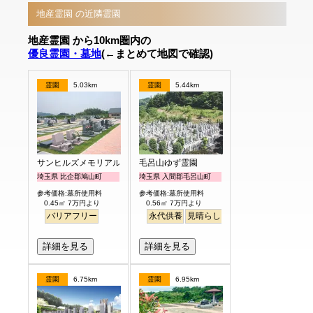
地産霊園 の近隣霊園
地産霊園 から10km圏内の
優良霊園・墓地
(←まとめて地図で確認)
霊園
5.03km
霊園
5.44km
サンヒルズメモリアルガーデン
毛呂山ゆず霊園
埼玉県 比企郡鳩山町
埼玉県 入間郡毛呂山町
参考価格:墓所使用料
参考価格:墓所使用料
0.45㎡ 7万円より
0.56㎡ 7万円より
バリアフリー
永代供養
見晴らし・眺望
詳細を見る
詳細を見る
霊園
6.75km
霊園
6.95km