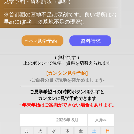
見学予約・資料請求（無料）
※首都圏の墓地不足は深刻です。良い場所はお
早めに
(
参考：※墓地不足の現況
)
。
（ 無料です ）
上のボタン↑で見学・資料を切替えられます
[カンタン見学予約]
-ご自身の目で現地を確かめましょう-
ご見学希望日の[時間ボタン]を押すと
カンタンに見学予約できます
・年末年始はご案内ができない場合もあります。
2026年 8月
来月>>
月
火
水
木
金
土
日