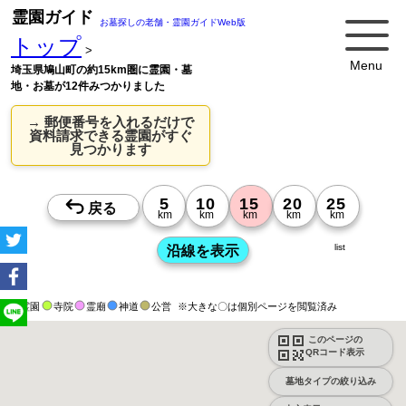
霊園ガイド
お墓探しの老舗・霊園ガイドWeb版
トップ
>
Menu
埼玉県鳩山町の約15km圏に霊園・墓
地・お墓が12件みつかりました
→ 郵便番号を入れるだけで
資料請求できる霊園がすぐ
見つかります
list
霊園
寺院
霊廟
神道
公営
※大きな〇は個別ページを閲覧済み
このページの
QRコード表示
墓地タイプの絞り込み