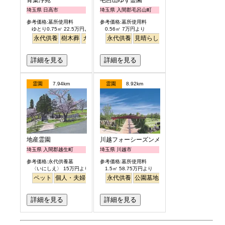
青葉浄苑
毛呂山ゆず霊園
埼玉県 日高市
埼玉県 入間郡毛呂山町
参考価格:墓所使用料
参考価格:墓所使用料
ゆとり0.75㎡ 22.5万円より
0.56㎡ 7万円より
永代供養
樹木葬
ガーデニング
永代供養
バリアフリー
見晴らし・眺望
テラス
詳細を見る
詳細を見る
霊園
7.94km
霊園
8.92km
地産霊園
川越フォーシーズンメモリアル
埼玉県 入間郡越生町
埼玉県 川越市
参考価格:永代供養墓
参考価格:墓所使用料
〈いにしえ〉 15万円より
1.5㎡ 58.75万円より
ペット
個人・夫婦
ガーデニング
永代供養
公園墓地
公園墓地
高級
テラス
明るい
詳細を見る
詳細を見る