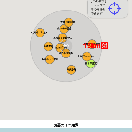
[ 中心表示 ]
ドラッグで
中心を移動
できます
森林公園 昭和...
森林湖畔霊苑
小川町 青山メ...
東松山霊苑四季...
15km圏
川島すみれ霊園
中心
地産霊園
サンヒルズメモ...
さつき菩提苑
川越フォーシー...
毛呂山ゆず霊園
観音寺墓苑
青葉浄苑
お墓のミニ知識