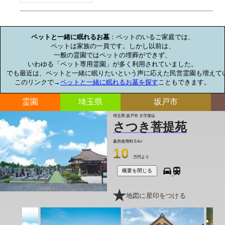
お墓のミニ知識
ペットと一緒に眠れるお墓
：ペットのいるご家庭では、

ペットは家族の一員です。しかし以前は、

一般の霊園ではペットの埋葬ができず、

いわゆる「ペット専用霊園」が多く利用されていました。

でも最近は、ペットと一緒に眠りたいという声に応えた民営霊園も増えてい
このリンクで→
ペットと一緒に眠れるお墓を探す
こともできます。
霊園
埼玉県
坂戸市
埼玉県 坂戸市 大字堀込
さつき菩提苑
墓所使用料
0.4㎡
10
万円より
概要を閉じる
地図に星印をつける