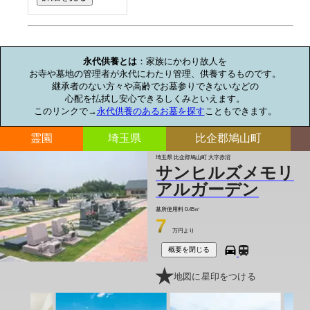
お墓のミニ知識
永代供養とは
：家族にかわり故人を

お寺や墓地の管理者が永代にわたり管理、供養するものです。

継承者のない方々や高齢でお墓参りできないなどの

心配を払拭し安心できるしくみといえます。

このリンクで→
永代供養のあるお墓を探す
こともできます。
霊園
埼玉県
比企郡鳩山町
埼玉県 比企郡鳩山町 大字赤沼
サンヒルズメモリ
アルガーデン
墓所使用料
0.45㎡
7
万円より
概要を閉じる
地図に星印をつける