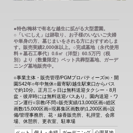
●特色/梅林で有名な越生に拡がる大型霊園。
○「いにしえ」は跡取り、お子様のいないご夫婦
や単身の方、墓じまいをされる方におすすめしま
す。販売実績2,000体以上。○完成墓地（永代使用
料＋墓石工事代）0.6㎡（洋型）60.5万円（税
別）より（数量限定）ペット共葬型墓地、ガーデ
ニング墓地販売中。
○事業主体・販売管理/PGMプロパティーズ㈱・開
園S42年○年中無休○最寄駅/越生駅東口からバス
で約10分。正月三ヶ日は無料送迎タクシー・8月
盆・彼岸時には無料送迎バスあり。園内送迎・ワ
ゴン運行○宗教/不問○販売実績/13,000区画○総区
画数/15,000区画○現募集区画数/約1,200区画○設
備/管理事務所、花・線香販売所、礼拝堂、会席
場、休憩所、更衣室、駐車場
ペット
個人・夫婦
ガーデニング
公園墓地