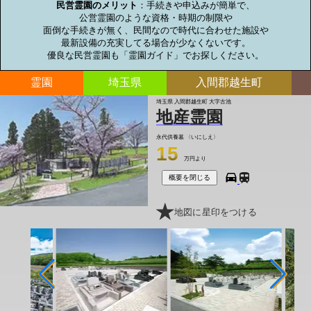
民営霊園のメリット
：手続きや申込みが簡単で、

公営霊園のような資格・時期の制限や

面倒な手続きが無く、民間なので時代に合わせた施設や

最新設備の充実してる場合が少なくないです。

優良な民営霊園も「霊園ガイド」でお探しください。
霊園
埼玉県
入間郡越生町
埼玉県 入間郡越生町 大字古池
地産霊園
永代供養墓
〈いにしえ〉
15
万円より
概要を閉じる
地図に星印をつける