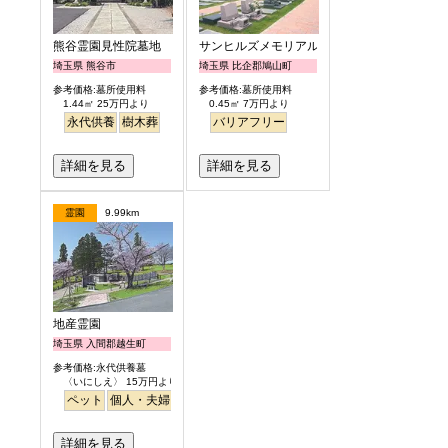
熊谷霊園見性院墓地
サンヒルズメモリアルガーデン
埼玉県 熊谷市
埼玉県 比企郡鳩山町
参考価格:墓所使用料
参考価格:墓所使用料
1.44㎡ 25万円より
0.45㎡ 7万円より
永代供養
樹木葬
バリアフリー
詳細を見る
詳細を見る
霊園
9.99km
地産霊園
埼玉県 入間郡越生町
参考価格:永代供養墓
〈いにしえ〉 15万円より
ペット
個人・夫婦
ガーデニング
公園墓地
詳細を見る