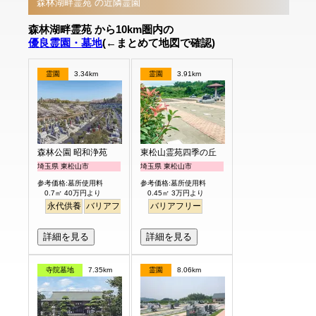
森林湖畔霊苑 の近隣霊園
森林湖畔霊苑 から10km圏内の
優良霊園・墓地
(←まとめて地図で確認)
霊園
3.34km
霊園
3.91km
森林公園 昭和浄苑
東松山霊苑四季の丘
埼玉県 東松山市
埼玉県 東松山市
参考価格:墓所使用料
参考価格:墓所使用料
0.7㎡ 40万円より
0.45㎡ 3万円より
永代供養
バリアフリー
バリアフリー
詳細を見る
詳細を見る
寺院墓地
7.35km
霊園
8.06km