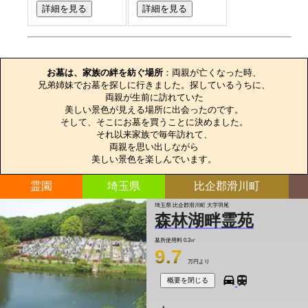
詳細を見る
詳細を見る
お墓のエピソード
お墓は、家族の絆を紡ぐ場所
：両親が亡くなった時、

兄弟姉妹でお墓を探しに行きました。探しているうちに、

両親が生前に訪れていた

美しい景色が見える場所に出会ったのです。

そして、そこにお墓を買うことに決めました。

それ以来家族で毎年訪れて、

両親を思い出しながら

美しい景色を楽しんでいます。
霊園
埼玉県
比企郡滑川町
埼玉県 比企郡滑川町 大字羽尾
森林湖畔霊苑
墓所使用料
0.3㎡
9.7
万円より
概要を閉じる