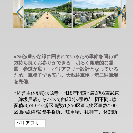
●特色/豊かな緑に囲まれているため季節を問わず
気持ち良くお参りができる、明るく開放的な霊
園。参道が広く、バリアフリー設計となっている
ため、車椅子でも安心。大型駐車場・第二駐車場
を完備。
○経営主体/(宗)永源寺・H18年開設○最寄駅/東武東
上線坂戸駅からバスで約20分○宗教/一切不問○総
面積/8,743㎡○総区画数/1,250区画○残区画数/100
区画○設備/管理事務所、駐車場、礼拝堂、休憩所
バリアフリー