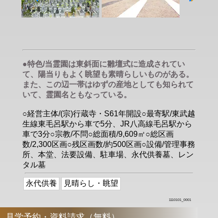
●特色/当霊園は東斜面に雛壇式に造成されてい
て、陽当りもよく眺望も素晴らしいものがある。
また、この辺一帯はゆずの産地としても知られて
いて、霊園名ともなっている。
○経営主体/(宗)行蔵寺・S61年開設○最寄駅/東武越
生線東毛呂駅から車で5分、JR八高線毛呂駅から
車で3分○宗教/不問○総面積/9,609㎡○総区画
数/2,300区画○残区画数/約500区画○設備/管理事務
所、本堂、法要設備、駐車場、永代供養墓、レン
タル墓
永代供養
見晴らし・眺望
1110101_0001
見学予約・資料請求（無料）