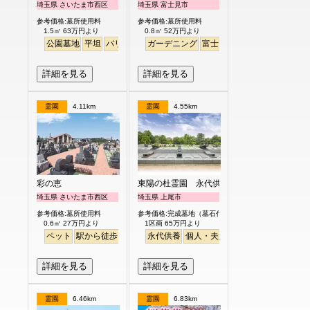
埼玉県 さいたま市西区
埼玉県 富士見市
参考価格:墓所使用料
参考価格:墓所使用料
1.5㎡ 63万円より
0.8㎡ 52万円より
公園墓地
平坦
バリアフリー
ガーデニング
明るい
富士山
平坦
バリアフリー
詳細を見る
詳細を見る
霊園
4.11km
霊園
4.55km
彩の恵
東陽の杜霊園 永代供養付墓【沙羅－SARA
埼玉県 さいたま市西区
埼玉県 上尾市
参考価格:墓所使用料
参考価格:完成墓地（墓石代含）永代供養付き夫婦タイ
0.6㎡ 27万円より
1区画 65万円より
ペット
駅から徒歩
明るい
永代供養
個人・夫婦
平坦
詳細を見る
詳細を見る
霊園
6.46km
霊園
6.83km