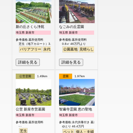
新の丘さくら浄苑
なごみの丘霊園
埼玉県 新座市
埼玉県 新座市
参考価格:墓所使用料
参考価格:墓所使用料
芝生（地下カロート）3.0㎡ 122.8万円より
0.8㎡ 46万円より
バリアフリー
永代供養
公園墓地
見晴らし・眺望
バリアフリー
詳細を見る
詳細を見る
公営霊園
1.49km
霊園
1.97km
公営 新座市営墓園
智遍寺霊園 恵の聖地
埼玉県 新座市
埼玉県 新座市
参考価格:墓所使用料
参考価格:永代供養付き 墓所使用料
- -
ゆとり 46.4万円
芝生
ペット
個人・夫婦
永代供養
樹木葬
ガー