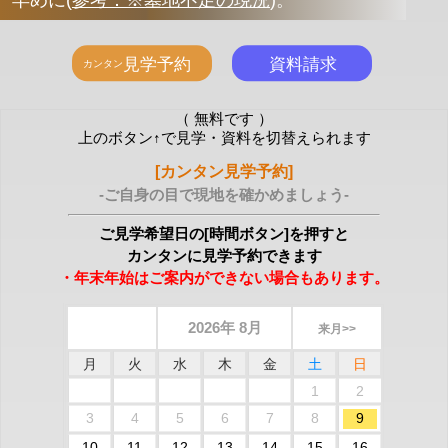
早めに
(
参考：※墓地不足の現況
)
。
（ 無料です ）
上のボタン↑で見学・資料を切替えられます
[カンタン見学予約]
-ご自身の目で現地を確かめましょう-
ご見学希望日の[時間ボタン]を押すと
カンタンに見学予約できます
・年末年始はご案内ができない場合もあります。
2026年 8月
来月>>
月
火
水
木
金
土
日
1
2
3
4
5
6
7
8
9
10
11
12
13
14
15
16