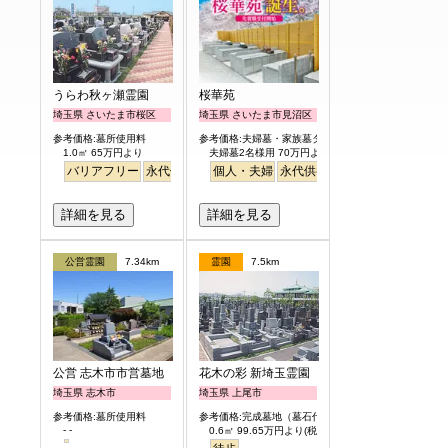
うらわ秋ヶ瀬霊園
桜華苑
埼玉県 さいたま市桜区
埼玉県 さいたま市見沼区
参考価格:墓所使用料
参考価格:夫婦墓・家族墓タイプ
1.0㎡ 65万円より
夫婦墓2名様用 70万円より
バリアフリー
永代供養
個人・夫婦
永代供養
バリアフリー
詳細を見る
詳細を見る
公営霊園
7.34km
霊園
7.5km
公営 志木市市営墓地
花木の彩 新埼玉霊園
埼玉県 志木市
埼玉県 上尾市
参考価格:墓所使用料
参考価格:完成墓地（墓石代含）
- -
0.6㎡ 99.65万円より(税別)