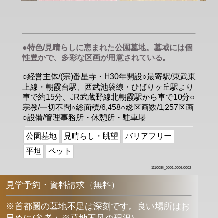
●特色/見晴らしに恵まれた公園墓地。墓域には個
性豊かで、多彩な区画が用意されている。
○経営主体/(宗)番星寺・H30年開設○最寄駅/東武東
上線・朝霞台駅、西武池袋線・ひばりヶ丘駅より
車で約15分、JR武蔵野線北朝霞駅から車で10分○
宗教/一切不問○総面積/6,458○総区画数/1,257区画
○設備/管理事務所・休憩所・駐車場
公園墓地
見晴らし・眺望
バリアフリー
平坦
ペット
1110085_0001,0005,0002
見学予約・資料請求（無料）
※首都圏の墓地不足は深刻です。良い場所はお