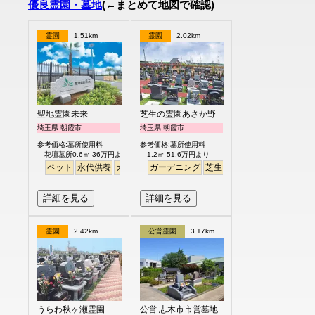
優良霊園・墓地
(←まとめて地図で確認)
霊園
1.51km
霊園
2.02km
聖地霊園未来
芝生の霊園あさか野
埼玉県 朝霞市
埼玉県 朝霞市
参考価格:墓所使用料
参考価格:墓所使用料
花壇墓所0.6㎡ 36万円より
1.2㎡ 51.6万円より
ペット
永代供養
ガーデニング
ガーデニング
公園墓地
芝生
テラス
バリアフリー
明るい
詳細を見る
詳細を見る
霊園
2.42km
公営霊園
3.17km
うらわ秋ヶ瀬霊園
公営 志木市市営墓地