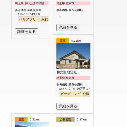
埼玉県 さいたま市桜区
埼玉県 志木市
参考価格:墓所使用料
参考価格:墓所使用料
- -
1.0㎡ 65万円より
バリアフリー
永代供養
詳細を見る
詳細を見る
霊園
4.21km
和光聖地霊苑
埼玉県 和光市
参考価格:墓所使用料
ゆとり 0.7㎡ 56万円より
ガーデニング
公園墓地
デザイン
バリア
詳細を見る
霊園
5.51km
公営霊園
5.87km