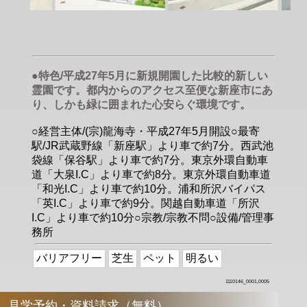
●特色/平成27年5月に新規開園した比較的新しい
霊園です。都内からのアクセス至便な新座市にあ
り、しかも緑に囲まれた心安らぐ環境です。
○経営主体/(宗)龍海寺・平成27年5月開設○最寄
駅/JR武蔵野線「新座駅」より車で約7分。西武池
袋線「保谷駅」より車で約7分。東京外環自動車
道「大泉I.C」より車で約8分。東京外環自動車道
「和光I.C」より車で約10分。浦和所沢バイパス
「英I.C」より車で約9分。関越自動車道「所沢
I.C」より車で約10分○宗教/宗教不問○設備/管理事
務所
バリアフリー
芝生
ペット
明るい
1110146_0001,0005
見学予約・資料請求（無料）