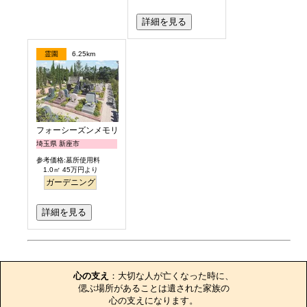
詳細を見る
霊園
6.25km
フォーシーズンメモリアル新座
埼玉県 新座市
参考価格:墓所使用料
1.0㎡ 45万円より
ガーデニング
詳細を見る
お墓のエピソード
心の支え
：大切な人が亡くなった時に、

偲ぶ場所があることは遺された家族の

心の支えになります。
