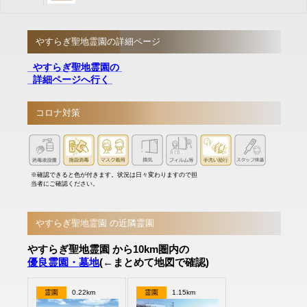
やすらぎ聖地霊園の詳細ページ
やすらぎ聖地霊園の
詳細ページへ行く
コロナ対策
※確認できると色が付きます。状況は日々変わりますので担
当者にご確認ください。
やすらぎ聖地霊園 の近隣霊園
やすらぎ聖地霊園 から10km圏内の
優良霊園・墓地
(←まとめて地図で確認)
霊園
0.22km
霊園
1.15km