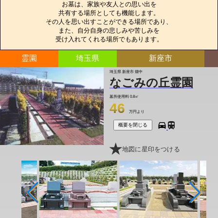
お墓は、家族や友人との思い出を

共有する場所としても機能します。

その人を思い出すことができる場所であり、

また、自分自身の悲しみや苦しみを

受け入れてくれる場所でもあります。
霊園
埼玉県
新座市
埼玉県 新座市 畑中
なごみの丘霊園
墓所使用料
0.8㎡
46
万円より
概要を閉じる
地図に星印をつける