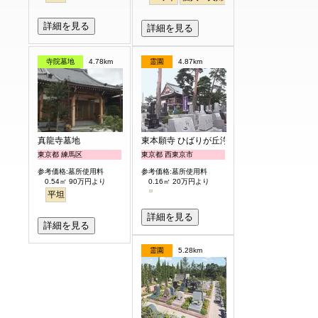
詳細を見る
詳細を見る
寺院墓地
4.78km
霊園
4.87km
真龍寺墓地
東本願寺 ひばりが丘浄苑
東京都 練馬区
東京都 西東京市
参考価格:墓所使用料
参考価格:墓所使用料
0.54㎡ 90万円より
0.16㎡ 20万円より
平坦
詳細を見る
詳細を見る
霊園
5.28km