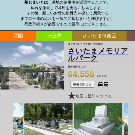
墓じまいとは
：墓地の使用権を返還することで、

墓石を撤去しで墓所を更地にし返します。

その後、新しいお骨の納骨先を探して用意する

までの一連の流れを一般的に墓じまいと呼びますが、

行政手続きが必要ですので勝手にはできません。
霊園
埼玉県
さいたま市西区
埼玉県 さいたま市西区 大字飯田
さいたまメモリア
ルパーク
墓所使用料
1.2㎡
64.556
万円より
概要を閉じる
地図に星印をつける