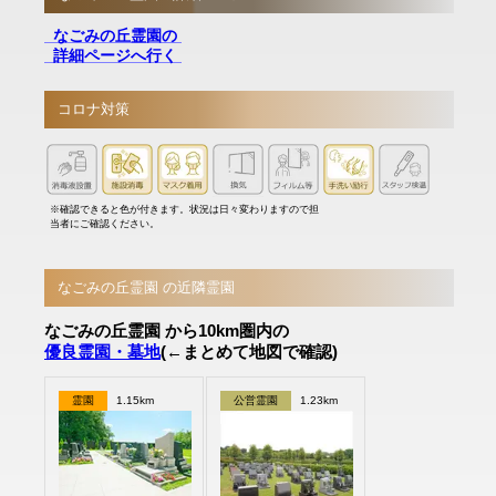
なごみの丘霊園の
詳細ページへ行く
コロナ対策
※確認できると色が付きます。状況は日々変わりますので担
当者にご確認ください。
なごみの丘霊園 の近隣霊園
なごみの丘霊園 から10km圏内の
優良霊園・墓地
(←まとめて地図で確認)
霊園
1.15km
公営霊園
1.23km