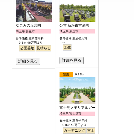
なごみの丘霊園
公営 新座市営墓園
埼玉県 新座市
埼玉県 新座市
参考価格:墓所使用料
参考価格:墓所使用料
- -
0.8㎡ 46万円より
芝生
公園墓地
見晴らし・眺望
バリアフリー
平坦
ペット
詳細を見る
詳細を見る
霊園
6.23km
富士見メモリアルガーデン
埼玉県 富士見市
参考価格:墓所使用料
0.8㎡ 52万円より
ガーデニング
富士山
平坦
バリアフリー