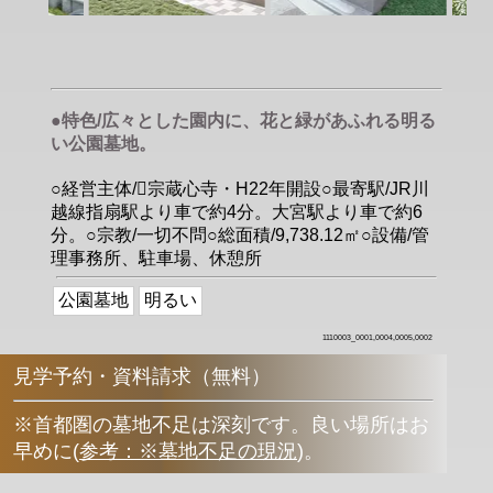
●特色/広々とした園内に、花と緑があふれる明る
い公園墓地。
○経営主体/􀀂宗蔵心寺・H22年開設○最寄駅/JR川
越線指扇駅より車で約4分。大宮駅より車で約6
分。○宗教/一切不問○総面積/9,738.12㎡○設備/管
理事務所、駐車場、休憩所
公園墓地
明るい
1110003_0001,0004,0005,0002
見学予約・資料請求（無料）
※首都圏の墓地不足は深刻です。良い場所はお
早めに
(
参考：※墓地不足の現況
)
。