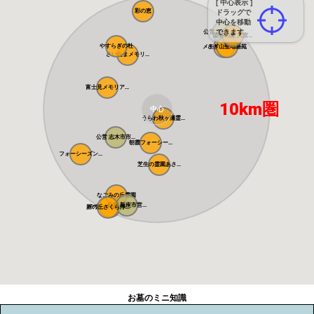
[ 中心表示 ]
彩の恵
ドラッグで
中心を移動
できます
公営 さいたま...
染谷の里 大宮...
やすらぎの杜
メモリアルパー...
さぎ山聖地墓苑
さいたまメモリ...
富士見メモリア...
10km圏
中心
うらわ秋ヶ瀬霊...
公営 志木市市...
朝霞フォーシー...
フォーシーズン...
芝生の霊園あさ...
なごみの丘霊園
公営 新座市営...
やすらぎ聖地霊...
新の丘さくら浄...
お墓のミニ知識