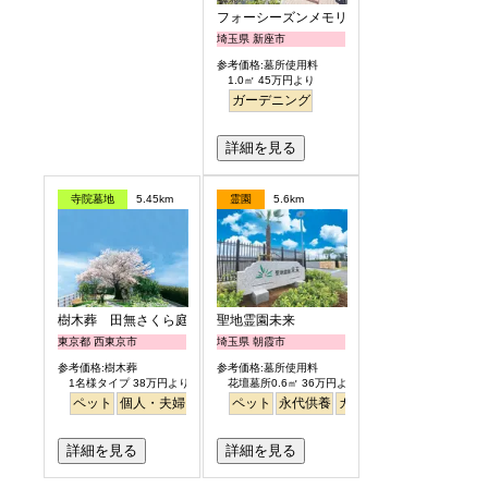
フォーシーズンメモリアル新座
埼玉県 新座市
参考価格:墓所使用料
1.0㎡ 45万円より
ガーデニング
詳細を見る
寺院墓地
5.45km
霊園
5.6km
樹木葬 田無さくら庭園
聖地霊園未来
東京都 西東京市
埼玉県 朝霞市
参考価格:樹木葬
参考価格:墓所使用料
1名様タイプ 38万円より
花壇墓所0.6㎡ 36万円より
ペット
個人・夫婦
永代供養
ペット
樹木葬
永代供養
公園墓地
ガーデニング
桜
バリアフリー
公園墓地
平
詳細を見る
詳細を見る