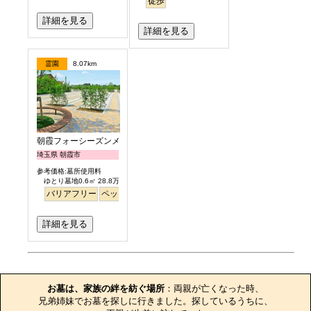
徒歩
詳細を見る
詳細を見る
霊園
8.07km
朝霞フォーシーズンメモリアル
埼玉県 朝霞市
参考価格:墓所使用料
ゆとり墓地0.6㎡ 28.8万円より
バリアフリー
ペット
ガーデニング
芝生
詳細を見る
お墓のエピソード
お墓は、家族の絆を紡ぐ場所
：両親が亡くなった時、

兄弟姉妹でお墓を探しに行きました。探しているうちに、
