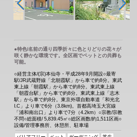
●特色/名前の通り四季折々に色とりどりの花々が
咲く静かな環境です。全区画でペットとの共葬も
可能。
○経営主体/(宗)本仙寺・平成28年9月開設○最寄
駅/JR武蔵野線「北朝霞駅」から車で約8分。東武
東上線「朝霞駅」から車で約8分。東武東上線
「朝霞台駅」から車で約8分。東武東上線「志木
駅」から車で約8分。東京外環自動車道「和光北
I.C」より車で6分（3.8km)。首都高埼玉大宮線
「浦和南出口」より車で7分（4.2km）○宗教/宗教
不問○総面積/ 5,839.45㎡○総区画数/約1,511区画○
設備/管理事務所、休憩所、駐車場
バリアフリー
ペット
ガーデニング
芝生