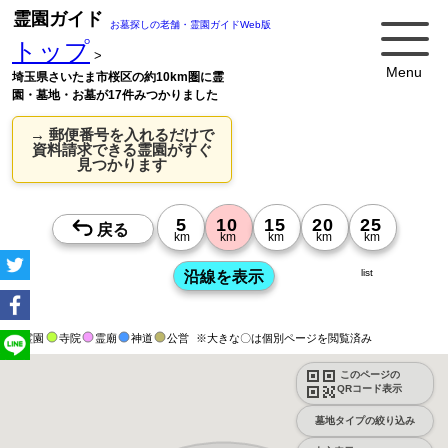
霊園ガイド
お墓探しの老舗・霊園ガイドWeb版
トップ
>
Menu
埼玉県さいたま市桜区の約10km圏に霊
園・墓地・お墓が17件みつかりました
→ 郵便番号を入れるだけで
資料請求できる霊園がすぐ
見つかります
list
霊園
寺院
霊廟
神道
公営
※大きな〇は個別ページを閲覧済み
このページの
QRコード表示
墓地タイプの絞り込み