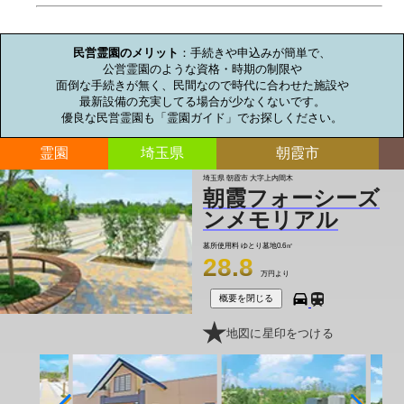
お墓のミニ知識
民営霊園のメリット
：手続きや申込みが簡単で、

公営霊園のような資格・時期の制限や

面倒な手続きが無く、民間なので時代に合わせた施設や

最新設備の充実してる場合が少なくないです。

優良な民営霊園も「霊園ガイド」でお探しください。
霊園
埼玉県
朝霞市
埼玉県 朝霞市 大字上内間木
朝霞フォーシーズ
ンメモリアル
墓所使用料
ゆとり墓地0.6㎡
28.8
万円より
概要を閉じる
地図に星印をつける