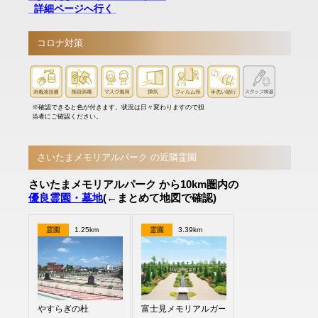
詳細ページへ行く
コロナ対策
※確認できると色が付きます。状況は日々変わりますので担
当者にご確認ください。
さいたまメモリアルパーク の近隣霊園
さいたまメモリアルパーク から10km圏内の
優良霊園・墓地
(←まとめて地図で確認)
霊園
1.25km
霊園
3.39km
やすらぎの杜
富士見メモリアルガーデン