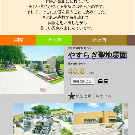
両親が生前に訪れていた

美しい景色が見える場所に出会ったのです。

そして、そこにお墓を買うことに決めました。

それ以来家族で毎年訪れて、

両親を思い出しながら

美しい景色を楽しんでいます。
霊園
埼玉県
新座市
埼玉県 新座市 堀ノ内
やすらぎ聖地霊園
墓所使用料
0.8㎡
40.8
万円より
概要を閉じる
地図に星印をつける