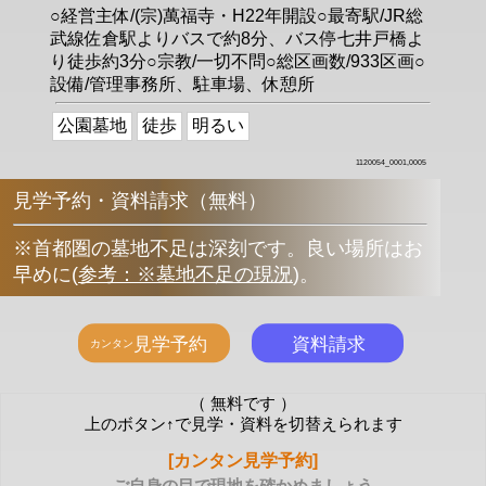
○経営主体/(宗)萬福寺・H22年開設○最寄駅/JR総
武線佐倉駅よりバスで約8分、バス停七井戸橋よ
り徒歩約3分○宗教/一切不問○総区画数/933区画○
設備/管理事務所、駐車場、休憩所
公園墓地
徒歩
明るい
1120054_0001,0005
見学予約・資料請求（無料）
※首都圏の墓地不足は深刻です。良い場所はお
早めに
(
参考：※墓地不足の現況
)
。
（ 無料です ）
上のボタン↑で見学・資料を切替えられます
[カンタン見学予約]
-ご自身の目で現地を確かめましょう-