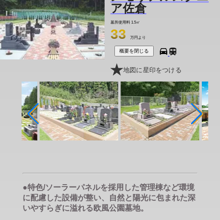
ア佐倉
墓所使用料
1.5㎡
33
万円より
概要を閉じる
地図に星印をつける
●特色/ソーラーパネルを採用した管理棟など環境
に配慮した設備が整い、自然と陽光に包まれた深
いやすらぎに溢れる欧風公園墓地。