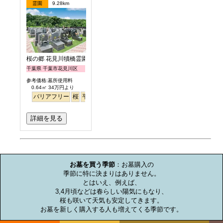
霊園
9.28km
桜の郷 花見川犢橋霊園
千葉県 千葉市花見川区
参考価格:墓所使用料
0.64㎡ 34万円より
バリアフリー
桜
平坦
永代供養
詳細を見る
お墓のミニ知識
お墓を買う季節
：お墓購入の

季節に特に決まりはありません。

とはいえ、例えば、

3,4月頃などは春らしい陽気にもなり、

桜も咲いて天気も安定してきます。

お墓を新しく購入する人も増えてくる季節です。