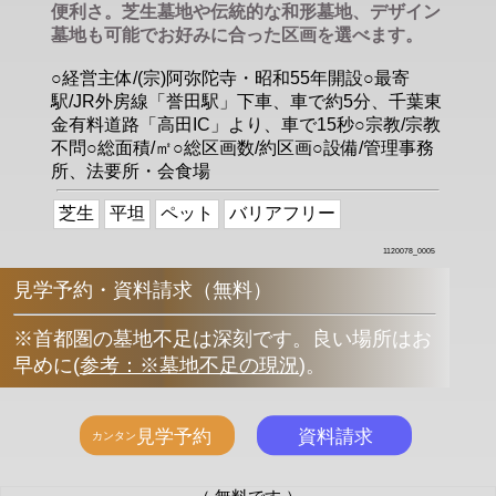
便利さ。芝生墓地や伝統的な和形墓地、デザイン
墓地も可能でお好みに合った区画を選べます。
○経営主体/(宗)阿弥陀寺・昭和55年開設○最寄
駅/JR外房線「誉田駅」下車、車で約5分、千葉東
金有料道路「高田IC」より、車で15秒○宗教/宗教
不問○総面積/㎡○総区画数/約区画○設備/管理事務
所、法要所・会食場
芝生
平坦
ペット
バリアフリー
1120078_0005
見学予約・資料請求（無料）
※首都圏の墓地不足は深刻です。良い場所はお
早めに
(
参考：※墓地不足の現況
)
。