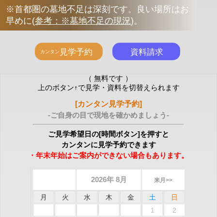
※首都圏の墓地不足は深刻です。良い場所はお
早めに
(
参考：※墓地不足の現況
)
。
（ 無料です ）
上のボタン↑で見学・資料を切替えられます
[カンタン見学予約]
-ご自身の目で現地を確かめましょう-
ご見学希望日の[時間ボタン]を押すと
カンタンに見学予約できます
・年末年始はご案内ができない場合もあります。
2026年 8月
来月>>
月
火
水
木
金
土
日
1
2