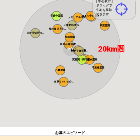
[ 中心表示 ]
ドラッグで
中心を移動
できます
長妙寺霊園
さくら中央霊園
佐倉やすらぎの...
メモリアルスク...
公営 四街道市...
京葉霊園
桜の郷 花見川...
公営 習志野市...
御成霊園
祖敬会 桜木霊...
20km圏
中心
新いずみ霊園
公営 千葉市営...
千葉東霊苑
寛受院 高田霊...
千葉中央霊園
千葉緑霊園
八幡霊園
市原うぐいす公...
お墓のエピソード