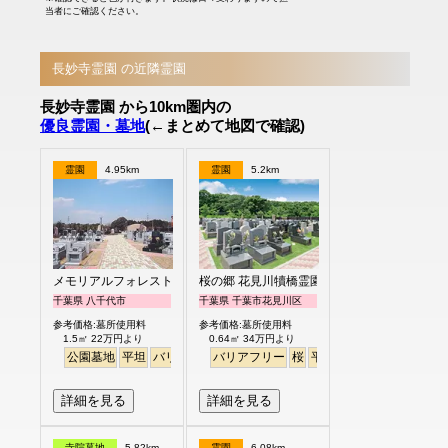
当者にご確認ください。
長妙寺霊園 の近隣霊園
長妙寺霊園 から10km圏内の
優良霊園・墓地
(←まとめて地図で確認)
霊園
4.95km
霊園
5.2km
メモリアルフォレスト八千代
桜の郷 花見川犢橋霊園
千葉県 八千代市
千葉県 千葉市花見川区
参考価格:墓所使用料
参考価格:墓所使用料
1.5㎡ 22万円より
0.64㎡ 34万円より
公園墓地
平坦
バリアフリー
バリアフリー
桜
平坦
永代供養
詳細を見る
詳細を見る
寺院墓地
5.82km
霊園
6.08km