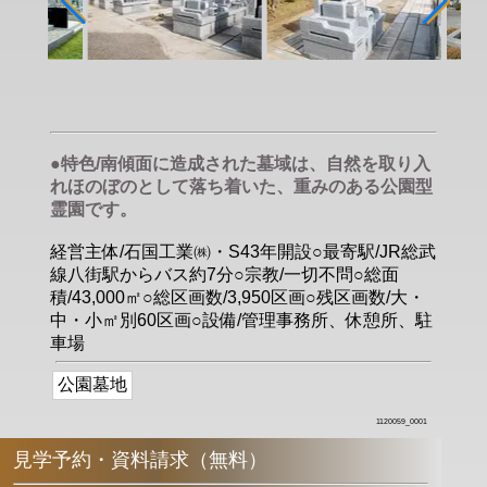
●特色/南傾面に造成された墓域は、自然を取り入
れほのぼのとして落ち着いた、重みのある公園型
霊園です。
経営主体/石国工業㈱・S43年開設○最寄駅/JR総武
線八街駅からバス約7分○宗教/一切不問○総面
積/43,000㎡○総区画数/3,950区画○残区画数/大・
中・小㎡別60区画○設備/管理事務所、休憩所、駐
車場
公園墓地
1120059_0001
見学予約・資料請求（無料）