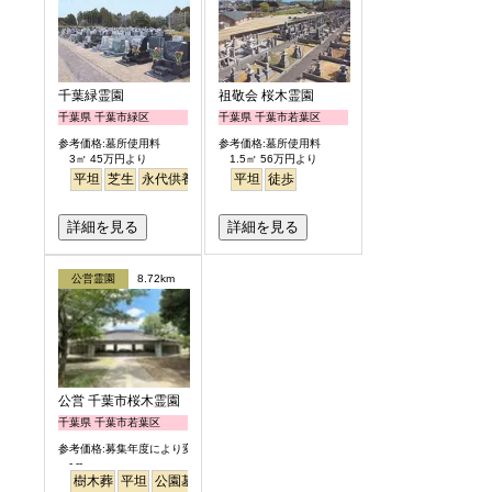
千葉緑霊園
祖敬会 桜木霊園
千葉県 千葉市緑区
千葉県 千葉市若葉区
参考価格:墓所使用料
参考価格:墓所使用料
3㎡ 45万円より
1.5㎡ 56万円より
平坦
芝生
永代供養
平坦
徒歩
詳細を見る
詳細を見る
公営霊園
8.72km
公営 千葉市桜木霊園
千葉県 千葉市若葉区
参考価格:募集年度により変わります
- --
樹木葬
平坦
公園墓地