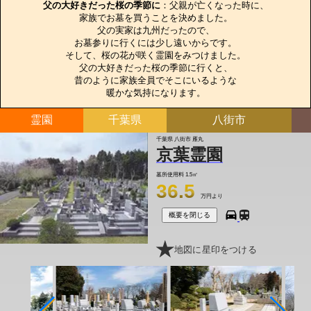
父の大好きだった桜の季節に
：父親が亡くなった時に、

家族でお墓を買うことを決めました。

父の実家は九州だったので、

お墓参りに行くには少し遠いからです。

そして、桜の花が咲く霊園をみつけました。

父の大好きだった桜の季節に行くと、

昔のように家族全員でそこにいるような

暖かな気持になります。
霊園
千葉県
八街市
千葉県 八街市 雁丸
京葉霊園
墓所使用料
1.5㎡
36.5
万円より
概要を閉じる
地図に星印をつける