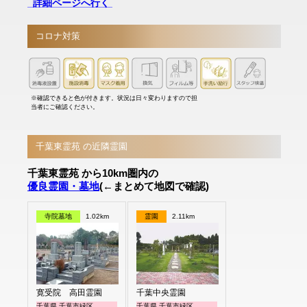
詳細ページへ行く
コロナ対策
※確認できると色が付きます。状況は日々変わりますので担
当者にご確認ください。
千葉東霊苑 の近隣霊園
千葉東霊苑 から10km圏内の
優良霊園・墓地
(←まとめて地図で確認)
寺院墓地
1.02km
霊園
2.11km
寛受院 高田霊園
千葉中央霊園
千葉県 千葉市緑区
千葉県 千葉市緑区