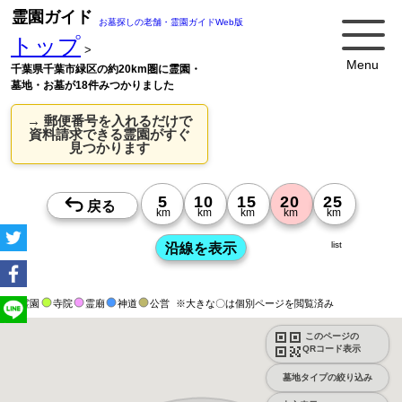
霊園ガイド
お墓探しの老舗・霊園ガイドWeb版
トップ
>
Menu
千葉県千葉市緑区の約20km圏に霊園・
墓地・お墓が18件みつかりました
→ 郵便番号を入れるだけで
資料請求できる霊園がすぐ
見つかります
list
霊園
寺院
霊廟
神道
公営
※大きな〇は個別ページを閲覧済み
このページの
QRコード表示
墓地タイプの絞り込み