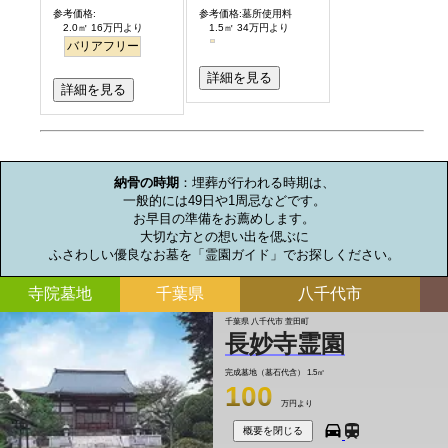
参考価格:
参考価格:墓所使用料
2.0㎡ 16万円より
1.5㎡ 34万円より
バリアフリー
詳細を見る
詳細を見る
お墓のミニ知識
納骨の時期
：埋葬が行われる時期は、

一般的には49日や1周忌などです。

お早目の準備をお薦めします。

大切な方との想い出を偲ぶに

ふさわしい優良なお墓を「霊園ガイド」でお探しください。
寺院墓地
千葉県
八千代市
千葉県 八千代市 萱田町
長妙寺霊園
完成墓地（墓石代含）
1.5㎡
100
万円より
概要を閉じる