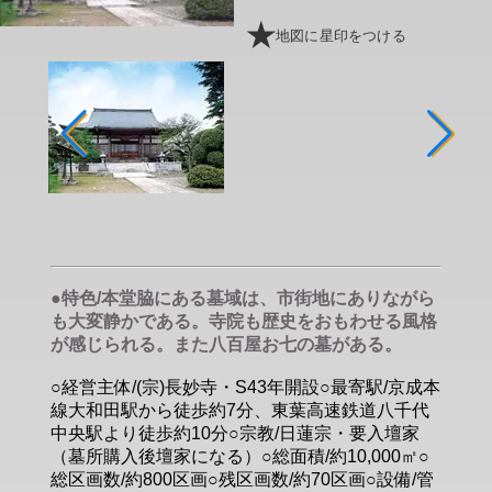
地図に星印をつける
●特色/本堂脇にある墓域は、市街地にありながら
も大変静かである。寺院も歴史をおもわせる風格
が感じられる。また八百屋お七の墓がある。
○経営主体/(宗)長妙寺・S43年開設○最寄駅/京成本
線大和田駅から徒歩約7分、東葉高速鉄道八千代
中央駅より徒歩約10分○宗教/日蓮宗・要入壇家
（墓所購入後壇家になる）○総面積/約10,000㎡○
総区画数/約800区画○残区画数/約70区画○設備/管