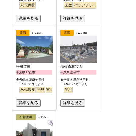
永代供養
芝生
バリアフリー
公園墓地
詳細を見る
詳細を見る
霊園
7.01km
霊園
7.16km
平成霊園
船橋森林霊園
千葉県 印西市
千葉県 船橋市
参考価格:墓所使用料
参考価格:墓所使用料
1.5㎡ 28万円より
1.5㎡ 36万円より
永代供養
平坦
富士山
見晴らし・眺望
平坦
詳細を見る
詳細を見る
公営霊園
7.19km