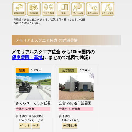
※確認できると色が付きます。状況は日々変わりますので担
当者にご確認ください。
メモリアルスクエア佐倉 の近隣霊園
メモリアルスクエア佐倉 から10km圏内の
優良霊園・墓地
(←まとめて地図で確認)
霊園
3.17km
公営霊園
3.79km
さくらユーカリが丘墓苑
公営 四街道市営霊園
千葉県 佐倉市
千葉県 四街道市
参考価格:墓所使用料
参考価格:
1.5m2 32万円より
4.0㎡ 71万円
ペット
平坦
公園墓地