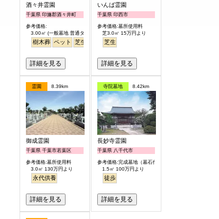
酒々井霊園
いんば霊園
千葉県 印旛郡酒々井町
千葉県 印西市
参考価格:
参考価格:墓所使用料
3.00㎡ (一般墓地 普通タイプ) 25万円より
芝3.0㎡ 15万円より
樹木葬
ペット
芝生
芝生
詳細を見る
詳細を見る
霊園
8.39km
寺院墓地
8.42km
御成霊園
長妙寺霊園
千葉県 千葉市若葉区
千葉県 八千代市
参考価格:墓所使用料
参考価格:完成墓地（墓石代含）
3.0㎡ 130万円より
1.5㎡ 100万円より
永代供養
徒歩
詳細を見る
詳細を見る