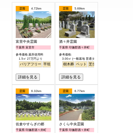
霊園
4.72km
霊園
5.69km
富里中央霊園
酒々井霊園
千葉県 富里市
千葉県 印旛郡酒々井町
参考価格:墓所使用料
参考価格:
1.5㎡ 27万円より
3.00㎡ (一般墓地 普通タイプ) 25万円より
バリアフリー
平坦
樹木葬
ペット
芝生
詳細を見る
詳細を見る
霊園
6.32km
霊園
6.77km
佐倉やすらぎの郷
さくら中央霊園
千葉県 印旛郡酒々井町
千葉県 印旛郡酒々井町