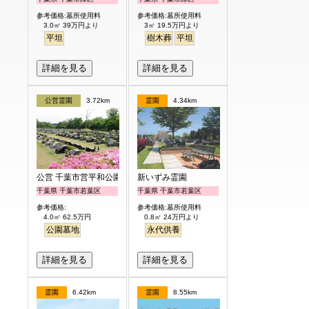
参考価格:墓所使用料
参考価格:墓所使用料
3.0㎡ 39万円より
3㎡ 19.5万円より
平坦
樹木葬
平坦
詳細を見る
詳細を見る
公営霊園
3.72km
霊園
4.34km
公営 千葉市営平和公園
新いずみ霊園
千葉県 千葉市若葉区
千葉県 千葉市若葉区
参考価格:
参考価格:墓所使用料
4.0㎡ 62.5万円
0.8㎡ 24万円より
公園墓地
永代供養
詳細を見る
詳細を見る
霊園
6.42km
霊園
8.55km