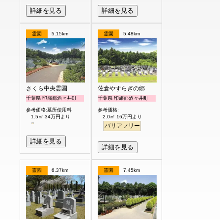
詳細を見る
詳細を見る
霊園
5.15km
霊園
5.48km
さくら中央霊園
佐倉やすらぎの郷
千葉県 印旛郡酒々井町
千葉県 印旛郡酒々井町
参考価格:墓所使用料
参考価格:
1.5㎡ 34万円より
2.0㎡ 16万円より
バリアフリー
詳細を見る
詳細を見る
霊園
6.37km
霊園
7.45km