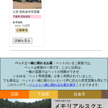
公営 四街道市営霊園
千葉県 四街道市
参考価格:
4.0㎡ 71万円
公園墓地
詳細を見る
お墓のミニ知識
ペットと一緒に眠れるお墓
：ペットのいるご家庭では、

ペットは家族の一員です。しかし以前は、

一般の霊園ではペットの埋葬ができず、

いわゆる「ペット専用霊園」が多く利用されていました。

でも最近は、ペットと一緒に眠りたいという声に応えた民営霊園も増えてい
このリンクで→
ペットと一緒に眠れるお墓を探す
こともできます。
霊園
千葉県
佐倉市
千葉県 佐倉市 吉見
メモリアルスクエ