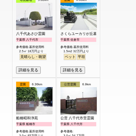
八千代あさひ霊園
さくらユーカリが丘墓苑
千葉県 八千代市
千葉県 佐倉市
参考価格:墓所使用料
参考価格:墓所使用料
2.5㎡ 18万円より
1.5m2 32万円より
見晴らし・眺望
ペット
平坦
詳細を見る
詳細を見る
霊園
6.36km
公営霊園
6.9km
船橋昭和浄苑
公営 八千代市営霊園
千葉県 船橋市
千葉県 八千代市
参考価格:墓所使用料
参考価格:
3.0㎡ 85万円より
3.0㎡ 54.7万円