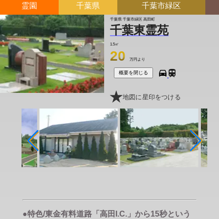
霊園
千葉県
千葉市緑区
千葉県 千葉市緑区 高田町
千葉東霊苑
1.5㎡
20
万円より
概要を閉じる
地図に星印をつける
●特色/東金有料道路「高田I.C.」から15秒という