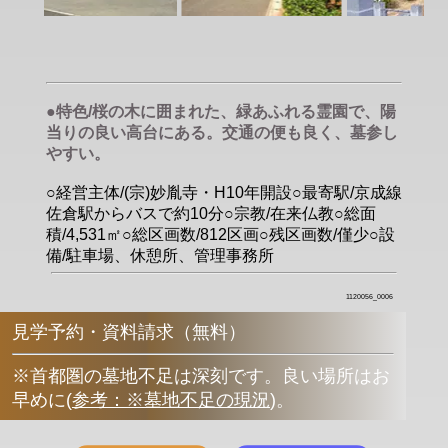
●特色/桜の木に囲まれた、緑あふれる霊園で、陽
当りの良い高台にある。交通の便も良く、墓参し
やすい。
○経営主体/(宗)妙胤寺・H10年開設○最寄駅/京成線
佐倉駅からバスで約10分○宗教/在来仏教○総面
積/4,531㎡○総区画数/812区画○残区画数/僅少○設
備/駐車場、休憩所、管理事務所
1120056_0006
見学予約・資料請求（無料）
※首都圏の墓地不足は深刻です。良い場所はお
早めに
(
参考：※墓地不足の現況
)
。