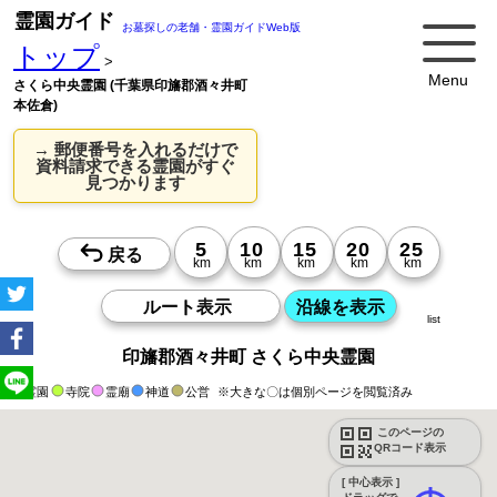
霊園ガイド
お墓探しの老舗・霊園ガイドWeb版
トップ
>
Menu
さくら中央霊園 (千葉県印旛郡酒々井町
本佐倉)
→ 郵便番号を入れるだけで
資料請求できる霊園がすぐ
見つかります
list
印旛郡酒々井町 さくら中央霊園
霊園
寺院
霊廟
神道
公営
※大きな〇は個別ページを閲覧済み
このページの
QRコード表示
[ 中心表示 ]