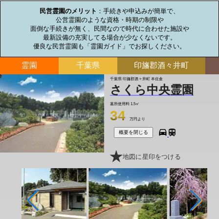
民営霊園のメリット
：手続きや申込みが簡単で、

公営霊園のような資格・時期の制限や

面倒な手続きが無く、民間なので時代に合わせた施設や

最新設備の充実してる場合が少なくないです。

優良な民営霊園も「霊園ガイド」でお探しください。
霊園
千葉県
印旛郡酒々井町
千葉県 印旛郡酒々井町 本佐倉
さくら中央霊園
墓所使用料
1.5㎡
34
万円より
概要を閉じる
地図に星印をつける