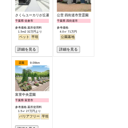
さくらユーカリが丘墓苑
公営 四街道市営霊園
千葉県 佐倉市
千葉県 四街道市
参考価格:墓所使用料
参考価格:
1.5m2 32万円より
4.0㎡ 71万円
ペット
平坦
公園墓地
詳細を見る
詳細を見る
霊園
9.09km
富里中央霊園
千葉県 富里市
参考価格:墓所使用料
1.5㎡ 27万円より
バリアフリー
平坦