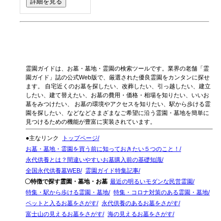
詳細を見る
霊園ガイドは、お墓・墓地・霊園の検索ツールです。業界の老舗「霊
園ガイド」誌の公式Web版で、厳選された優良霊園をカンタンに探せ
ます。 自宅近くのお墓を探したい、改葬したい、引っ越したい、建立
したい、建て替えたい、お墓の費用・価格・相場を知りたい、いいお
墓をみつけたい、 お墓の環境やアクセスを知りたい、駅から歩ける霊
園を探したい、などなどさまざまなご希望に沿う霊園・墓地を簡単に
見つけるための機能が豊富に実装されています。
●主なリンク
トップページ
お墓・墓地・霊園を買う前に知っておきたい５つのこと！
永代供養とは？間違いやすいお墓購入前の基礎知識
全国永代供養墓WEB
霊園ガイド特集記事
〇特徴で探す霊園・墓地・お墓
最近の明るいモダンな民営霊園
特集・駅から歩ける霊園・墓地
特集・コロナ対策のある霊園・墓地
ペットと入るお墓をさがす
永代供養のあるお墓をさがす
富士山の見えるお墓をさがす
海の見えるお墓をさがす