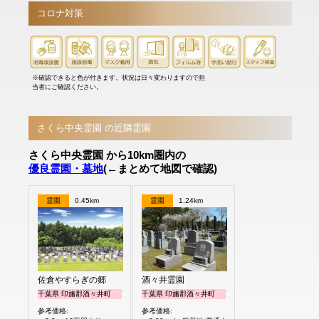
コロナ対策
※確認できると色が付きます。状況は日々変わりますので担
当者にご確認ください。
さくら中央霊園 の近隣霊園
さくら中央霊園 から10km圏内の
優良霊園・墓地
(←まとめて地図で確認)
霊園
0.45km
霊園
1.24km
佐倉やすらぎの郷
酒々井霊園
千葉県 印旛郡酒々井町
千葉県 印旛郡酒々井町
参考価格:
参考価格: