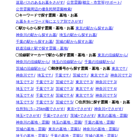
送迎バスのあるお墓をさがす
公営霊園(都立・市営等)サポート
公営霊園周辺の優良民間霊園検索
〇キーワードで探す霊園・墓地・お墓
お墓をキーワード毎にエリア別でさがす
〇駅からから探す霊園・墓地・お墓
東京の駅から探すお墓
神奈川の駅から探すお墓
埼玉の駅から探すお墓
千葉の駅から探すお墓
茨城の駅から探すお墓
鉄道沿線と駅で探す霊園・墓地
〇沿線駅マーカーで駅から探す霊園・墓地・お墓
東京の沿線駅から
神奈川の沿線駅から
埼玉の沿線駅から
千葉の沿線駅から
茨城の沿線駅から
〇郵便番号から探す霊園・墓地・お墓
東京で〒
神奈川で〒
埼玉で〒
千葉で〒
茨城で〒
東京で〒2
神奈川で〒2
埼玉で〒2
千葉で〒2
茨城で〒2
東京で〒3
神奈川で〒3
埼玉で〒3
千葉で〒3
茨城で〒3
東京で〒4
神奈川で〒4
埼玉で〒4
千葉で〒4
茨城で〒4
東京で〒5
神奈川で〒5
埼玉で〒5
千葉で〒5
茨城で〒5
〇住所別に探す霊園・墓地・お墓
住所別に5～25km圏でさがす
東京>でさがす
神奈川>でさがす
埼玉>でさがす
千葉>でさがす
茨城>でさがす
東京の墓地・霊園
神奈川の墓地・霊園
埼玉の墓地・霊園
千葉の墓地・霊園
茨城の墓地・霊園
東京の墓地・霊園1
神奈川の墓地・霊園1
埼玉の墓地・霊園1
千葉の墓地・霊園1
茨城の墓地・霊園1