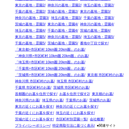
東京の墓地・霊園2
神奈川の墓地・霊園2
埼玉の墓地・霊園2
千葉の墓地・霊園2
茨城の墓地・霊園2
東京の墓地・霊園3
神奈川の墓地・霊園3
埼玉の墓地・霊園3
千葉の墓地・霊園3
茨城の墓地・霊園3
東京の墓地・霊園4
神奈川の墓地・霊園4
埼玉の墓地・霊園4
千葉の墓地・霊園4
茨城の墓地・霊園4
東京の墓地・霊園5
神奈川の墓地・霊園5
埼玉の墓地・霊園5
千葉の墓地・霊園5
茨城の墓地・霊園5
番地や丁目で探す
「東京都>市区町村 10km圏 20km圏」のお墓
「神奈川県>市区町村 10km圏 20km圏」のお墓
「埼玉県>市区町村 10km圏 20km圏」のお墓
「千葉県>市区町村 10km圏 20km圏」のお墓
「茨城県>市区町村 10km圏 20km圏」のお墓
東京都 市区町村のお墓
神奈川県 市区町村のお墓
埼玉県 市区町村のお墓
千葉県 市区町村のお墓
茨城県 市区町村のお墓
首都圏のお墓を住所で探す
お墓を住所で探す2
東京都のお墓
神奈川県のお墓
埼玉県のお墓
千葉県のお墓
茨城県のお墓
東京の近くにお墓を探す
神奈川の近くにお墓を探す
千葉の近くにお墓を探す
埼玉の近くにお墓を探す
茨城の近くにお墓を探す
市区町村別霊園一覧
会社概要
プライバシーポリシー
特定商取引法に基づく表示
●関連サイト