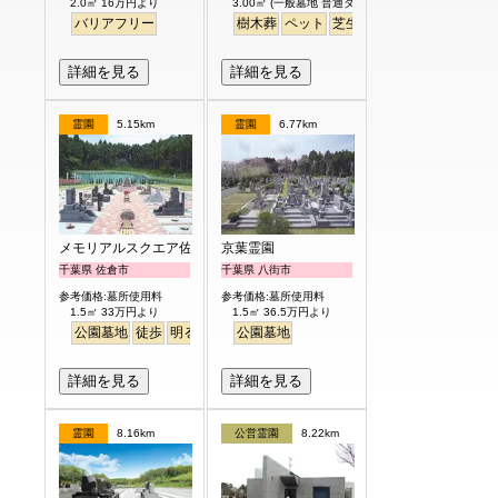
2.0㎡ 16万円より
3.00㎡ (一般墓地 普通タイプ) 25万円より
バリアフリー
樹木葬
ペット
芝生
詳細を見る
詳細を見る
霊園
5.15km
霊園
6.77km
メモリアルスクエア佐倉
京葉霊園
千葉県 佐倉市
千葉県 八街市
参考価格:墓所使用料
参考価格:墓所使用料
1.5㎡ 33万円より
1.5㎡ 36.5万円より
公園墓地
徒歩
明るい
公園墓地
詳細を見る
詳細を見る
霊園
8.16km
公営霊園
8.22km