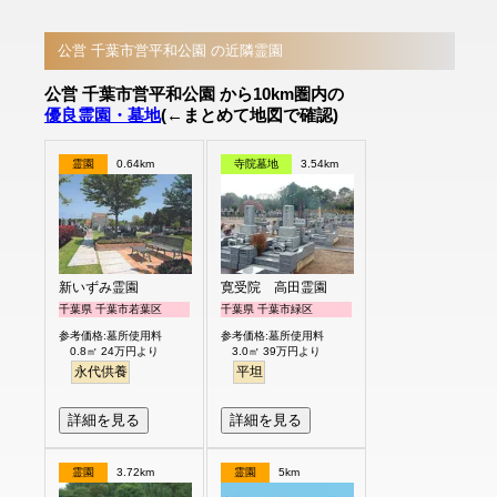
公営 千葉市営平和公園 の近隣霊園
公営 千葉市営平和公園 から10km圏内の
優良霊園・墓地
(←まとめて地図で確認)
霊園
0.64km
寺院墓地
3.54km
新いずみ霊園
寛受院 高田霊園
千葉県 千葉市若葉区
千葉県 千葉市緑区
参考価格:墓所使用料
参考価格:墓所使用料
0.8㎡ 24万円より
3.0㎡ 39万円より
永代供養
平坦
詳細を見る
詳細を見る
霊園
3.72km
霊園
5km