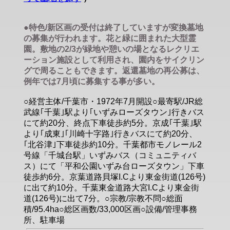
●特色/新区画の受付は終了していますが変換墓地
の募集が行われます。花と緑に囲まれた大型霊
園。敷地の2/3が緑地や憩いの場となるレクリエ
ーション施設として利用され、園内をサイクリン
グで周ることもできます。返還墓地の再公募は、
例年では7月頃に募集する事が多い。
○経営主体/千葉市・1972年7月開設○最寄駅/JR総
武線｢千葉｣駅より｢いずみローズタウン｣行きバス
にて約20分、終点下車徒歩約5分。京成｢千葉｣駅
より｢成東｣｢川崎十字路｣行きバスにて約20分、
｢北谷津｣下車徒歩約10分。千葉都市モノレール2
号線「千城台駅」いずみバス（コミュニティバ
ス）にて「平和公園いずみ台ローズタウン」下車
徒歩約6分。京葉道路貝塚I.Cより東金街道(126号)
に出て約10分。千葉東金道路大宮I.Cより東金街
道(126号)に出て7分。○宗教/宗教不問○総面
積/95.4ha○総区画数/33,000区画○設備/管理事務
所、駐車場