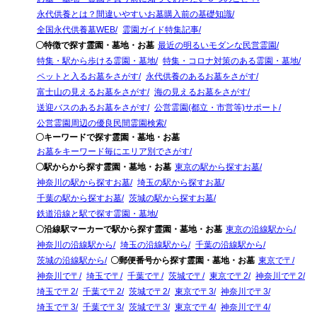
永代供養とは？間違いやすいお墓購入前の基礎知識
全国永代供養墓WEB
霊園ガイド特集記事
〇特徴で探す霊園・墓地・お墓
最近の明るいモダンな民営霊園
特集・駅から歩ける霊園・墓地
特集・コロナ対策のある霊園・墓地
ペットと入るお墓をさがす
永代供養のあるお墓をさがす
富士山の見えるお墓をさがす
海の見えるお墓をさがす
送迎バスのあるお墓をさがす
公営霊園(都立・市営等)サポート
公営霊園周辺の優良民間霊園検索
〇キーワードで探す霊園・墓地・お墓
お墓をキーワード毎にエリア別でさがす
〇駅からから探す霊園・墓地・お墓
東京の駅から探すお墓
神奈川の駅から探すお墓
埼玉の駅から探すお墓
千葉の駅から探すお墓
茨城の駅から探すお墓
鉄道沿線と駅で探す霊園・墓地
〇沿線駅マーカーで駅から探す霊園・墓地・お墓
東京の沿線駅から
神奈川の沿線駅から
埼玉の沿線駅から
千葉の沿線駅から
茨城の沿線駅から
〇郵便番号から探す霊園・墓地・お墓
東京で〒
神奈川で〒
埼玉で〒
千葉で〒
茨城で〒
東京で〒2
神奈川で〒2
埼玉で〒2
千葉で〒2
茨城で〒2
東京で〒3
神奈川で〒3
埼玉で〒3
千葉で〒3
茨城で〒3
東京で〒4
神奈川で〒4