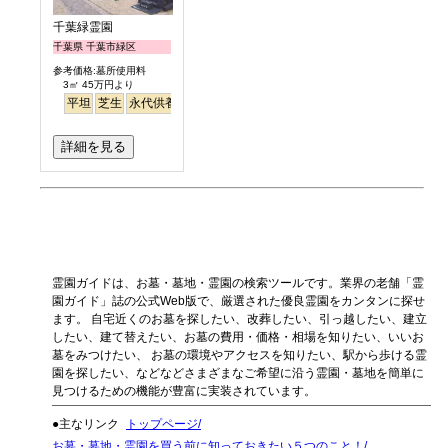
千葉緑霊園
千葉県 千葉市緑区
参考価格:墓所使用料
3㎡ 45万円より
平坦
芝生
永代供養
詳細を見る
霊園ガイドは、お墓・墓地・霊園の検索ツールです。業界の老舗「霊
園ガイド」誌の公式Web版で、厳選された優良霊園をカンタンに探せ
ます。 自宅近くのお墓を探したい、改葬したい、引っ越したい、建立
したい、建て替えたい、お墓の費用・価格・相場を知りたい、いいお
墓をみつけたい、 お墓の環境やアクセスを知りたい、駅から歩ける霊
園を探したい、などなどさまざまなご希望に沿う霊園・墓地を簡単に
見つけるための機能が豊富に実装されています。
●主なリンク
トップページ
お墓・墓地・霊園を買う前に知っておきたい５つのこと！