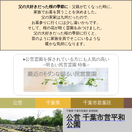
父の大好きだった桜の季節に
：父親が亡くなった時に、

家族でお墓を買うことを決めました。

父の実家は九州だったので、

お墓参りに行くには少し遠いからです。

そして、桜の花が咲く霊園をみつけました。

父の大好きだった桜の季節に行くと、

昔のように家族全員でそこにいるような

暖かな気持になります。
●公営霊園を探されている方にも人気の高い
--明るい民営霊園 特集--
公営
千葉県
千葉市若葉区
千葉県 千葉市若葉区 多部田町
公営 千葉市営平和
公園