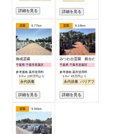
詳細を見る
詳細を見る
霊園
6.77km
霊園
8.18km
御成霊園
みつわ台霊園 殿台の杜
千葉県 千葉市若葉区
千葉県 千葉市若葉区
参考価格:墓所使用料
参考価格:墓所使用料
3.0㎡ 130万円より
1.0㎡ 45万円より
永代供養
永代供養
バリアフリー
詳細を見る
詳細を見る
霊園
9.94km