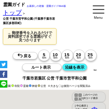
霊園ガイド
お墓探しの老舗・霊園ガイドWeb版
トップ
>
Menu
公営 千葉市営平和公園 (千葉県千葉市若
葉区多部田町)
→ 郵便番号を入れるだけで
資料請求できる霊園がすぐ
見つかります
list
千葉市若葉区 公営 千葉市営平和公園
霊園
寺院
霊廟
神道
公営
※大きな〇は個別ページを閲覧済み
このページの
QRコード表示
[ 中心表示 ]