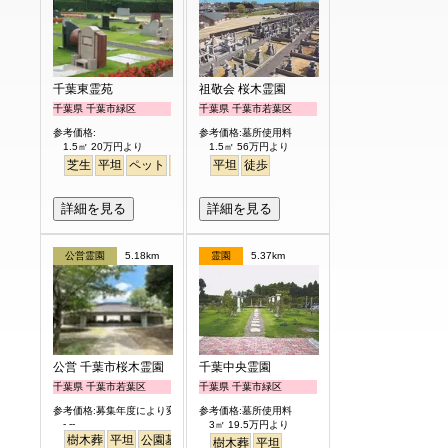
千葉東霊苑
祖敬会 桜木霊園
千葉県 千葉市緑区
千葉県 千葉市若葉区
参考価格:
参考価格:墓所使用料
1.5㎡ 20万円より
1.5㎡ 56万円より
芝生
平坦
ペット
バリアフリー
平坦
徒歩
詳細を見る
詳細を見る
公営霊園
5.18km
霊園
5.37km
公営 千葉市桜木霊園
千葉中央霊園
千葉県 千葉市若葉区
千葉県 千葉市緑区
参考価格:募集年度により変わります
参考価格:墓所使用料
- --
3㎡ 19.5万円より
樹木葬
平坦
公園墓地
樹木葬
平坦