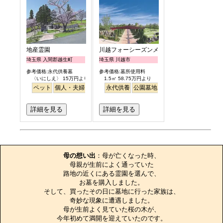
地産霊園
川越フォーシーズンメモリアル
埼玉県 入間郡越生町
埼玉県 川越市
参考価格:永代供養墓
参考価格:墓所使用料
〈いにしえ〉 15万円より
1.5㎡ 58.75万円より
ペット
個人・夫婦
ガーデニング
永代供養
公園墓地
公園墓地
高級
テラス
明るい
詳細を見る
詳細を見る
お墓のエピソード
母の想い出
：母が亡くなった時、

母親が生前によく通っていた

路地の近くにある霊園を選んで、

お墓を購入しました。

そして、買ったその日に墓地に行った家族は、

奇妙な現象に遭遇しました。

母が生前よく見ていた桜の木が、

今年初めて満開を迎えていたのです。
