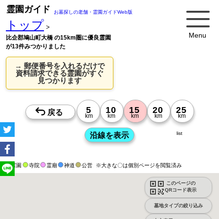
霊園ガイド
お墓探しの老舗・霊園ガイドWeb版
トップ
>
Menu
比企郡鳩山町大橋 の15km圏に優良霊園
が13件みつかりました
→ 郵便番号を入れるだけで
資料請求できる霊園がすぐ
見つかります
list
霊園
寺院
霊廟
神道
公営
※大きな〇は個別ページを閲覧済み
このページの
QRコード表示
墓地タイプの絞り込み