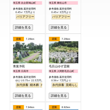
埼玉県 比企郡鳩山町
埼玉県 東松山市
参考価格:墓所使用料
参考価格:墓所使用料
0.45㎡ 7万円より
0.45㎡ 3万円より
バリアフリー
バリアフリー
詳細を見る
詳細を見る
霊園
7.28km
霊園
7.29km
青葉浄苑
毛呂山ゆず霊園
埼玉県 日高市
埼玉県 入間郡毛呂山町
参考価格:墓所使用料
参考価格:墓所使用料
ゆとり0.75㎡ 22.5万円より
0.56㎡ 7万円より
永代供養
樹木葬
ガーデニング
永代供養
バリアフリー
見晴らし・眺望
テラス
詳細を見る
詳細を見る
霊園
7.94km
霊園
8.92km