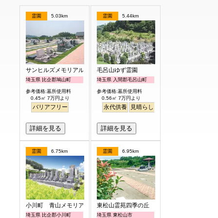
霊園
5.03km
霊園
5.44km
サンヒルズメモリアルガーデン
毛呂山ゆず霊園
埼玉県 比企郡鳩山町
埼玉県 入間郡毛呂山町
参考価格:墓所使用料
参考価格:墓所使用料
0.45㎡ 7万円より
0.56㎡ 7万円より
バリアフリー
永代供養
見晴らし・眺望
詳細を見る
詳細を見る
霊園
6.75km
霊園
6.95km
小川町 青山メモリアルパーク
東松山霊苑四季の丘
埼玉県 比企郡小川町
埼玉県 東松山市