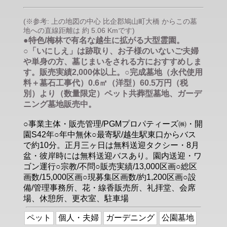
(※参考: 上の地図の中心 比企郡鳩山町大橋 からこの墓
地への直線距離は 約 5.06 Kmです)
●特色/梅林で有名な越生に拡がる大型霊園。
○「いにしえ」は跡取り、お子様のいないご夫婦
や単身の方、墓じまいをされる方におすすめしま
す。販売実績2,000体以上。○完成墓地（永代使用
料＋墓石工事代）0.6㎡（洋型）60.5万円（税
別）より（数量限定）ペット共葬型墓地、ガーデ
ニング墓地販売中。
○事業主体・販売管理/PGMプロパティーズ㈱・開
園S42年○年中無休○最寄駅/越生駅東口からバス
で約10分。正月三ヶ日は無料送迎タクシー・8月
盆・彼岸時には無料送迎バスあり。園内送迎・ワ
ゴン運行○宗教/不問○販売実績/13,000区画○総区
画数/15,000区画○現募集区画数/約1,200区画○設
備/管理事務所、花・線香販売所、礼拝堂、会席
場、休憩所、更衣室、駐車場
ペット
個人・夫婦
ガーデニング
公園墓地