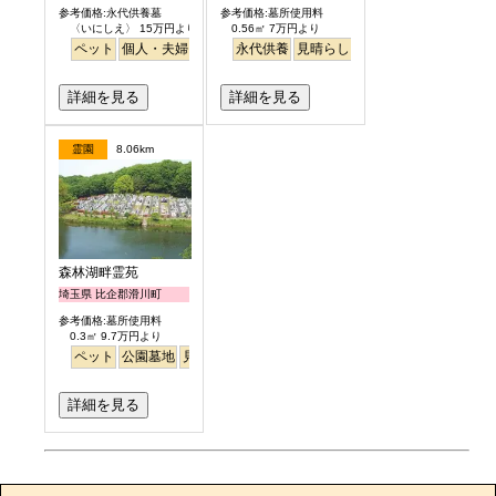
参考価格:永代供養墓
参考価格:墓所使用料
〈いにしえ〉 15万円より
0.56㎡ 7万円より
ペット
個人・夫婦
ガーデニング
永代供養
公園墓地
見晴らし・眺望
詳細を見る
詳細を見る
霊園
8.06km
森林湖畔霊苑
埼玉県 比企郡滑川町
参考価格:墓所使用料
0.3㎡ 9.7万円より
ペット
公園墓地
見晴らし・眺望
詳細を見る
お墓のエピソード