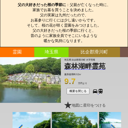
父の大好きだった桜の季節に
：父親が亡くなった時に、

家族でお墓を買うことを決めました。

父の実家は九州だったので、

お墓参りに行くには少し遠いからです。

そして、桜の花が咲く霊園をみつけました。

父の大好きだった桜の季節に行くと、

昔のように家族全員でそこにいるような

暖かな気持になります。
霊園
埼玉県
比企郡滑川町
埼玉県 比企郡滑川町 大字羽尾
森林湖畔霊苑
墓所使用料
0.3㎡
9.7
万円より
概要を閉じる
地図に星印をつける