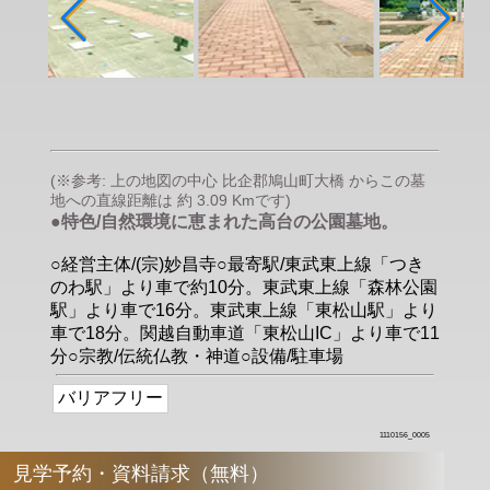
(※参考: 上の地図の中心 比企郡鳩山町大橋 からこの墓
地への直線距離は 約 3.09 Kmです)
●特色/自然環境に恵まれた高台の公園墓地。
○経営主体/(宗)妙昌寺○最寄駅/東武東上線「つき
のわ駅」より車で約10分。東武東上線「森林公園
駅」より車で16分。東武東上線「東松山駅」より
車で18分。関越自動車道「東松山IC」より車で11
分○宗教/伝統仏教・神道○設備/駐車場
バリアフリー
1110156_0005
見学予約・資料請求（無料）