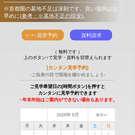
※首都圏の墓地不足は深刻です。良い場所はお
早めに
(
参考：※墓地不足の現況
)
。
（ 無料です ）
上のボタン↑で見学・資料を切替えられます
[カンタン見学予約]
-ご自身の目で現地を確かめましょう-
ご見学希望日の[時間ボタン]を押すと
カンタンに見学予約できます
・年末年始はご案内ができない場合もあります。
2026年 8月
来月>>
月
火
水
木
金
土
日
1
2