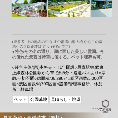
(※参考: 上の地図の中心 比企郡鳩山町大橋 からこの墓
地への直線距離は 約 6.99 Kmです)
●特色/その名の通り、湖に面した美しい霊園。そ
の優れた景観は特筆に値する。ペット埋葬も可。
○経営主体/(宗)本将寺・H1年開設○最寄駅/東武東
上線森林公園駅から車で約5分・送迎バスあり○宗
教/一切不問○総面積/36,298㎡○総区画数/3,000区
画○残区画数/約700区画○設備/管理事務所、休憩
所、駐車場
ペット
公園墓地
見晴らし・眺望
1110105_0001
見学予約・資料請求（無料）