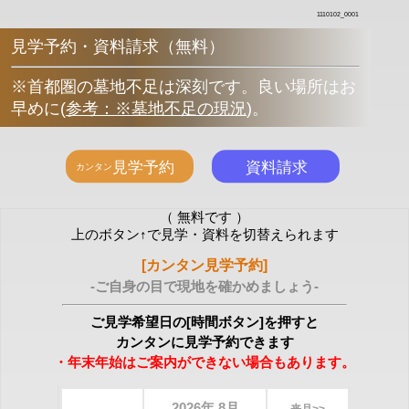
1110102_0001
見学予約・資料請求（無料）
※首都圏の墓地不足は深刻です。良い場所はお
早めに
(
参考：※墓地不足の現況
)
。
（ 無料です ）
上のボタン↑で見学・資料を切替えられます
[カンタン見学予約]
-ご自身の目で現地を確かめましょう-
ご見学希望日の[時間ボタン]を押すと
カンタンに見学予約できます
・年末年始はご案内ができない場合もあります。
2026年 8月