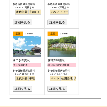
参考価格:墓所使用料
参考価格:墓所使用料
0.8㎡ 12万円より
0.45㎡ 3万円より
永代供養
見晴らし・眺望
バリアフリー
詳細を見る
詳細を見る
霊園
7.94km
霊園
9.99km
さつき菩提苑
森林湖畔霊苑
埼玉県 坂戸市
埼玉県 比企郡滑川町
参考価格:墓所使用料
参考価格:墓所使用料
0.4㎡ 10万円より
0.3㎡ 9.7万円より
永代供養
平坦
ペット
公園墓地
見晴らし・眺望
詳細を見る
詳細を見る
お墓のエピソード