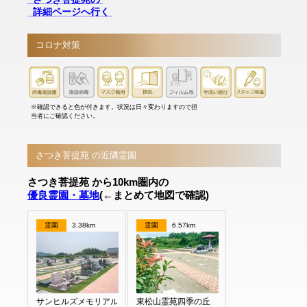
詳細ページへ行く
コロナ対策
※確認できると色が付きます。状況は日々変わりますので担
当者にご確認ください。
さつき菩提苑 の近隣霊園
さつき菩提苑 から10km圏内の
優良霊園・墓地
(←まとめて地図で確認)
霊園
3.38km
霊園
6.57km
サンヒルズメモリアルガーデン
東松山霊苑四季の丘