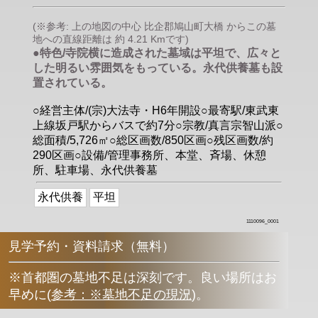
(※参考: 上の地図の中心 比企郡鳩山町大橋 からこの墓
地への直線距離は 約 4.21 Kmです)
●特色/寺院横に造成された墓域は平坦で、広々と
した明るい雰囲気をもっている。永代供養墓も設
置されている。
○経営主体/(宗)大法寺・H6年開設○最寄駅/東武東
上線坂戸駅からバスで約7分○宗教/真言宗智山派○
総面積/5,726㎡○総区画数/850区画○残区画数/約
290区画○設備/管理事務所、本堂、斉場、休憩
所、駐車場、永代供養墓
永代供養
平坦
1110096_0001
見学予約・資料請求（無料）
※首都圏の墓地不足は深刻です。良い場所はお
早めに
(
参考：※墓地不足の現況
)
。