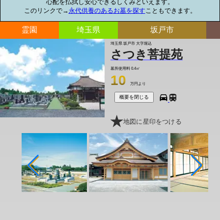
心配を払拭し安心できるしくみといえます。

このリンクで→
永代供養のあるお墓を探す
こともできます。
霊園
埼玉県
坂戸市
埼玉県 坂戸市 大字堀込
さつき菩提苑
墓所使用料
0.4㎡
10
万円より
概要を閉じる
地図に星印をつける