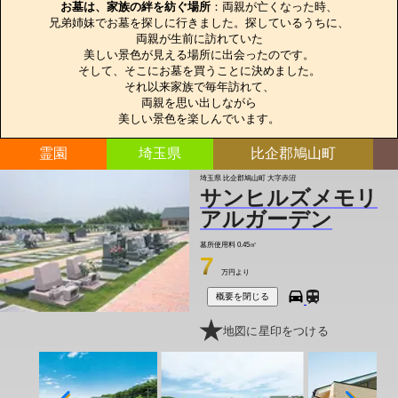
お墓は、家族の絆を紡ぐ場所
：両親が亡くなった時、

兄弟姉妹でお墓を探しに行きました。探しているうちに、

両親が生前に訪れていた

美しい景色が見える場所に出会ったのです。

そして、そこにお墓を買うことに決めました。

それ以来家族で毎年訪れて、

両親を思い出しながら

美しい景色を楽しんでいます。
霊園
埼玉県
比企郡鳩山町
埼玉県 比企郡鳩山町 大字赤沼
サンヒルズメモリ
アルガーデン
墓所使用料
0.45㎡
7
万円より
概要を閉じる
地図に星印をつける