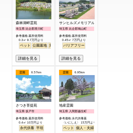
森林湖畔霊苑
サンヒルズメモリアルガーデン
埼玉県 比企郡滑川町
埼玉県 比企郡鳩山町
参考価格:墓所使用料
参考価格:墓所使用料
0.3㎡ 9.7万円より
0.45㎡ 7万円より
ペット
公園墓地
見晴らし・眺望
バリアフリー
詳細を見る
詳細を見る
霊園
6.57km
霊園
6.95km
さつき菩提苑
地産霊園
埼玉県 坂戸市
埼玉県 入間郡越生町
参考価格:墓所使用料
参考価格:永代供養墓
0.4㎡ 10万円より
〈いにしえ〉 15万円より
永代供養
平坦
ペット
個人・夫婦
ガーデニング
公園墓