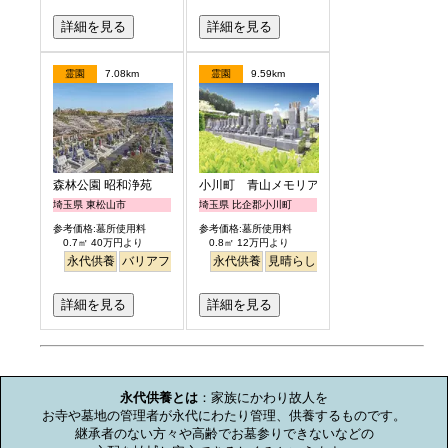
詳細を見る
詳細を見る
霊園
7.08km
霊園
9.59km
森林公園 昭和浄苑
小川町 青山メモリアルパーク
埼玉県 東松山市
埼玉県 比企郡小川町
参考価格:墓所使用料
参考価格:墓所使用料
0.7㎡ 40万円より
0.8㎡ 12万円より
永代供養
バリアフリー
永代供養
見晴らし・眺望
詳細を見る
詳細を見る
お墓のミニ知識
永代供養とは
：家族にかわり故人を

お寺や墓地の管理者が永代にわたり管理、供養するものです。

継承者のない方々や高齢でお墓参りできないなどの
