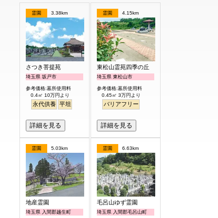
霊園
3.38km
霊園
4.15km
さつき菩提苑
東松山霊苑四季の丘
埼玉県 坂戸市
埼玉県 東松山市
参考価格:墓所使用料
参考価格:墓所使用料
0.4㎡ 10万円より
0.45㎡ 3万円より
永代供養
平坦
バリアフリー
詳細を見る
詳細を見る
霊園
5.03km
霊園
6.63km
地産霊園
毛呂山ゆず霊園
埼玉県 入間郡越生町
埼玉県 入間郡毛呂山町