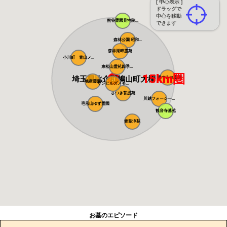
[ 中心表示 ]
ドラッグで
中心を移動
熊谷霊園見性院...
できます
森林公園 昭和...
森林湖畔霊苑
小川町 青山メ...
東松山霊苑四季...
15km圏
埼玉県比企郡鳩山町大橋
川島すみれ霊園
地産霊園
サンヒルズメモ...
さつき菩提苑
川越フォーシー...
毛呂山ゆず霊園
観音寺墓苑
青葉浄苑
お墓のエピソード