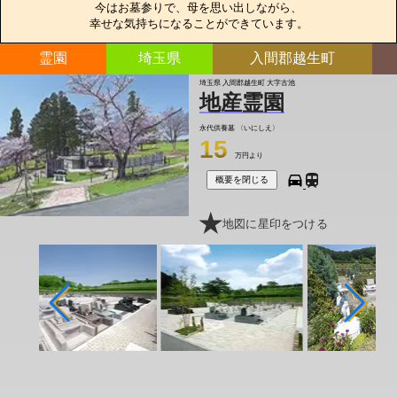
今はお墓参りで、母を思い出しながら、

幸せな気持ちになることができています。
霊園
埼玉県
入間郡越生町
埼玉県 入間郡越生町 大字古池
地産霊園
永代供養墓
〈いにしえ〉
15
万円より
概要を閉じる
地図に星印をつける