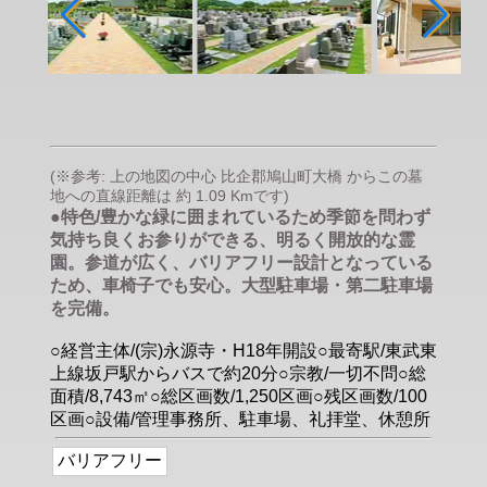
(※参考: 上の地図の中心 比企郡鳩山町大橋 からこの墓
地への直線距離は 約 1.09 Kmです)
●特色/豊かな緑に囲まれているため季節を問わず
気持ち良くお参りができる、明るく開放的な霊
園。参道が広く、バリアフリー設計となっている
ため、車椅子でも安心。大型駐車場・第二駐車場
を完備。
○経営主体/(宗)永源寺・H18年開設○最寄駅/東武東
上線坂戸駅からバスで約20分○宗教/一切不問○総
面積/8,743㎡○総区画数/1,250区画○残区画数/100
区画○設備/管理事務所、駐車場、礼拝堂、休憩所
バリアフリー