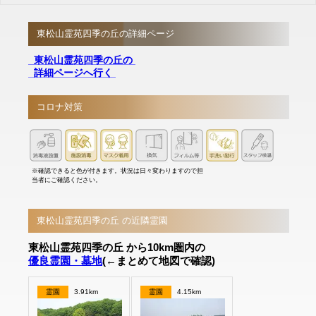
東松山霊苑四季の丘の詳細ページ
東松山霊苑四季の丘の
詳細ページへ行く
コロナ対策
※確認できると色が付きます。状況は日々変わりますので担
当者にご確認ください。
東松山霊苑四季の丘 の近隣霊園
東松山霊苑四季の丘 から10km圏内の
優良霊園・墓地
(←まとめて地図で確認)
霊園
3.91km
霊園
4.15km