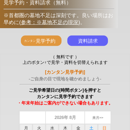
見学予約・資料請求（無料）
※首都圏の墓地不足は深刻です。良い場所はお
早めに
(
参考：※墓地不足の現況
)
。
（ 無料です ）
上のボタン↑で見学・資料を切替えられます
[カンタン見学予約]
-ご自身の目で現地を確かめましょう-
ご見学希望日の[時間ボタン]を押すと
カンタンに見学予約できます
・年末年始はご案内ができない場合もあります。
2026年 8月
来月>>
月
火
水
木
金
土
日