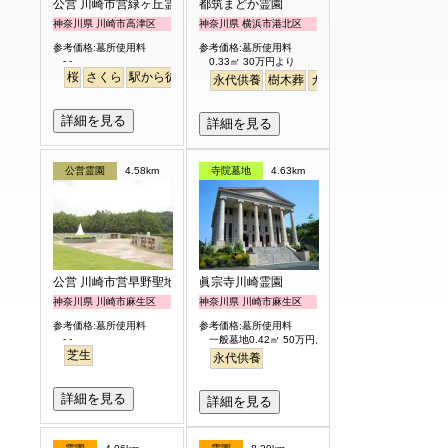
公営 川崎市営緑ヶ丘霊園
都筑まどか霊園
神奈川県 川崎市高津区
神奈川県 横浜市港北区
参考価格:墓所使用料
参考価格:墓所使用料
- -
0.33㎡ 30万円より
桜
さくら
駅から徒歩
永代供養
樹木葬
ガーデニング
詳細を見る
詳細を見る
公営霊園
4.58km
寺院墓地
4.63km
公営 川崎市営早野聖地公園
眞宗寺川崎霊園
神奈川県 川崎市麻生区
神奈川県 川崎市麻生区
参考価格:墓所使用料
参考価格:墓所使用料
- -
一般墓地0.42㎡ 50万円より
芝生
永代供養
詳細を見る
詳細を見る