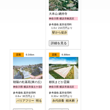
大本山 總持寺
神奈川県 横浜市鶴見区
参考価格:墓所使用料
1.0㎡ 210万円より
駅から徒歩
詳細を見る
霊園
6.04km
霊園
6.88km
朝陽の杜墓苑(東の丘)
都筑まどか霊園
神奈川県 横浜市保土ケ谷区
神奈川県 横浜市港北区
参考価格:墓所使用料
参考価格:墓所使用料
0.6㎡ 30万円より
0.33㎡ 30万円より
バリアフリー
明るい
永代供養
樹木葬
ガーデニング