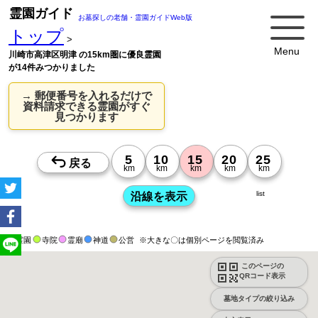
霊園ガイド
お墓探しの老舗・霊園ガイドWeb版
トップ
>
Menu
川崎市高津区明津 の15km圏に優良霊園
が14件みつかりました
→ 郵便番号を入れるだけで
資料請求できる霊園がすぐ
見つかります
list
霊園
寺院
霊廟
神道
公営
※大きな〇は個別ページを閲覧済み
このページの
QRコード表示
墓地タイプの絞り込み