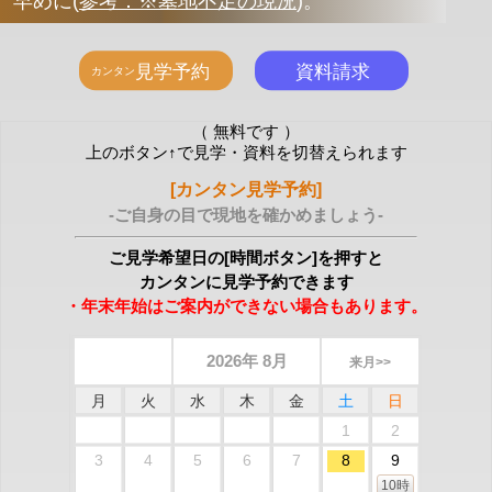
早めに
(
参考：※墓地不足の現況
)
。
（ 無料です ）
上のボタン↑で見学・資料を切替えられます
[カンタン見学予約]
-ご自身の目で現地を確かめましょう-
ご見学希望日の[時間ボタン]を押すと
カンタンに見学予約できます
・年末年始はご案内ができない場合もあります。
2026年 8月
来月>>
月
火
水
木
金
土
日
1
2
3
4
5
6
7
8
9
10時