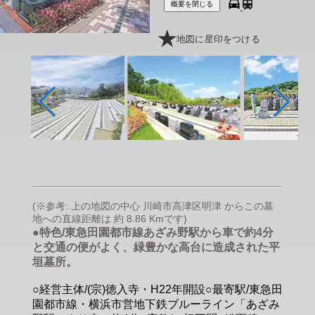
概要を閉じる
地図に星印をつける
(※参考: 上の地図の中心 川崎市高津区明津 からこの墓
地への直線距離は 約 8.86 Kmです)
●特色/東急田園都市線あざみ野駅から車で約4分
と交通の便がよく、緑豊かな高台に造成された平
垣墓所。
○経営主体/(宗)徳入寺・H22年開設○最寄駅/東急田
園都市線・横浜市営地下鉄ブルーライン「あざみ