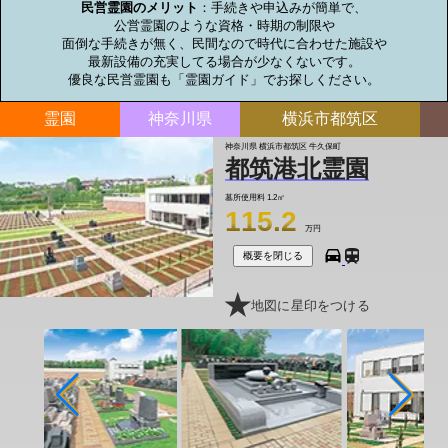
民営霊園のメリット
：手続きや申込みが簡単で、

公営霊園のような資格・時期の制限や

面倒な手続きが無く、民間なので時代に合わせた施設や

最新設備の充実してる場合が少なくないです。

優良な民営霊園も「霊園ガイド」でお探しください。
霊園
神奈川県
横浜市都筑区
神奈川県 横浜市都筑区 牛久保町
都筑港北霊園
墓所使用料
1.2㎡
115.2
万円
概要を閉じる
地図に星印をつける