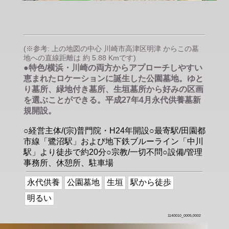
(※参考: 上の地図の中心 川崎市高津区明津 からこの墓
地への直線距離は 約 5.88 Kmです)
●特色/横浜・川崎の両方からアプローチしやすい
恵まれたロケーションに誕生した公園墓地。ゆと
り墓所、緑地付き墓所、生垣墓所から好みの区画
を選ぶことができる。平成27年4月永代供養墓新
規開設。
○経営主体/(宗)普門院・H24年開設○最寄駅/田園都
市線「鷺沼駅」および地下鉄ブルーライン「中川
駅」より徒歩で約20分○宗教/一切不問○設備/管理
事務所、休憩所、駐車場
永代供養
公園墓地
生垣
駅から徒歩
明るい
1140010_0005,0002