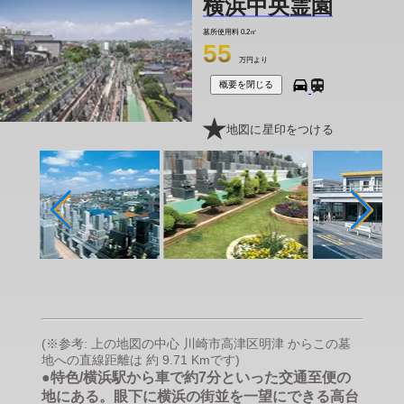
横浜中央霊園
墓所使用料
0.2㎡
55
万円より
概要を閉じる
地図に星印をつける
(※参考: 上の地図の中心 川崎市高津区明津 からこの墓
地への直線距離は 約 9.71 Kmです)
●特色/横浜駅から車で約7分といった交通至便の
地にある。眼下に横浜の街並を一望にできる高台