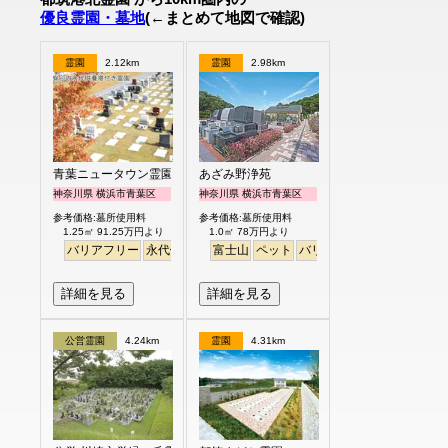
優良霊園・墓地
(←まとめて地図で確認)
霊園
2.12km
霊園
2.98km
青葉ニュータウン霊園
あざみ野浄苑
神奈川県 横浜市青葉区
神奈川県 横浜市青葉区
参考価格:墓所使用料
参考価格:墓所使用料
1.25㎡ 91.25万円より
1.0㎡ 78万円より
バリアフリー
永代供養
富士山
ペット
バリアフリー
明るい
詳細を見る
詳細を見る
公営霊園
4.24km
霊園
4.31km