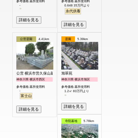
参考価格:墓所使用料
参考価格:墓所使用料
-
0.648 35万円より
永代供養
詳細を見る
詳細を見る
公営霊園
4.41km
霊園
5.39km
公営 横浜市営久保山墓地
旭翠苑
神奈川県 横浜市西区
神奈川県 横浜市旭区
参考価格:墓所使用料
参考価格:墓所使用料
-
1.2㎡ 83万円より
富士山
詳細を見る
詳細を見る
寺院墓地
5.78km