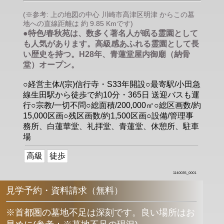
(※参考: 上の地図の中心 川崎市高津区明津 からこの墓
地への直線距離は 約 9.85 Kmです)
●特色/春秋苑は、数多く著名人が眠る霊園として
も人気があります。高級感あふれる霊園として長
い歴史を持つ。H28年、青蓮堂屋内御廟（納骨
堂）オープン。
○経営主体/(宗)信行寺・S33年開設○最寄駅/小田急
線生田駅から徒歩で約10分・365日 送迎バスも運
行○宗教/一切不問○総面積/200,000㎡○総区画数/約
15,000区画○残区画数/約1,500区画○設備/管理事
務所、白蓮華堂、礼拝堂、青蓮堂、休憩所、駐車
場
高級
徒歩
1140035_0001
見学予約・資料請求（無料）
※首都圏の墓地不足は深刻です。良い場所はお