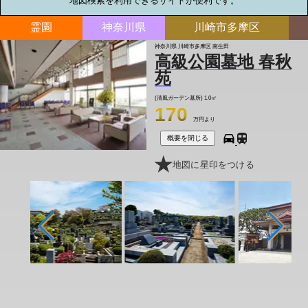
地図検索を利用できるサイトが便利です。
霊園
神奈川県
川崎市多摩区
神奈川県 川崎市多摩区 南生田
高級公園墓地 春秋
苑
(清風ガーデン墓所)
1.0㎡
170
万円より
概要を閉じる
地図に星印をつける