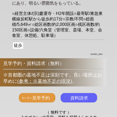
にあり、明るい雰囲気をもっている。
○経営主体/(宗)慶運寺・H2年開設○最寄駅/東急東
横線反町駅から徒歩約17分○宗教/不問○総面
積/5,649㎡○総区画数/約2,000区画○残区画数/約
150区画○設備/六角堂（管理室、斎場、本堂、会
食室、休憩処、駐車場）
徒歩
1140001_0001
見学予約・資料請求（無料）
※首都圏の墓地不足は深刻です。良い場所はお
早めに
(
参考：※墓地不足の現況
)
。
（ 無料です ）