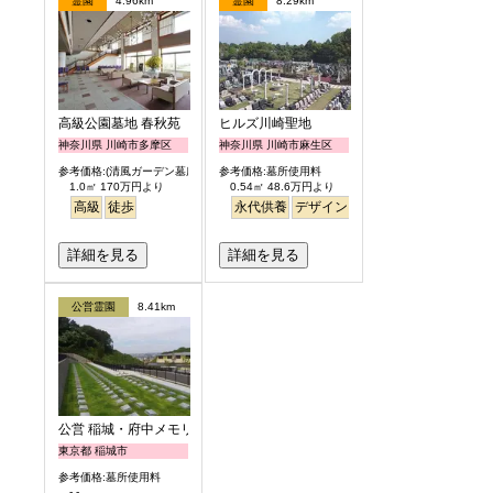
霊園
4.96km
霊園
8.29km
高級公園墓地 春秋苑
ヒルズ川崎聖地
神奈川県 川崎市多摩区
神奈川県 川崎市麻生区
参考価格:(清風ガーデン墓所)
参考価格:墓所使用料
1.0㎡ 170万円より
0.54㎡ 48.6万円より
高級
徒歩
永代供養
デザイン
駅から徒歩
明るい
詳細を見る
詳細を見る
公営霊園
8.41km
公営 稲城・府中メモリアルパーク
東京都 稲城市
参考価格:墓所使用料
- -