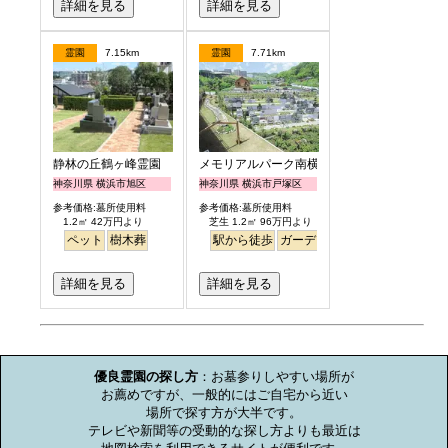
詳細を見る
詳細を見る
霊園
7.15km
霊園
7.71km
静林の丘鶴ヶ峰霊園
メモリアルパーク南横浜
神奈川県 横浜市旭区
神奈川県 横浜市戸塚区
参考価格:墓所使用料
参考価格:墓所使用料
1.2㎡ 42万円より
芝生 1.2㎡ 96万円より
ペット
樹木葬
駅から徒歩
ガーデニング
バリアフリー
詳細を見る
詳細を見る
お墓のミニ知識
優良霊園の探し方
：お墓参りしやすい場所が

お薦めですが、一般的にはご自宅から近い

場所で探す方が大半です。

テレビや新聞等の受動的な探し方よりも最近は
