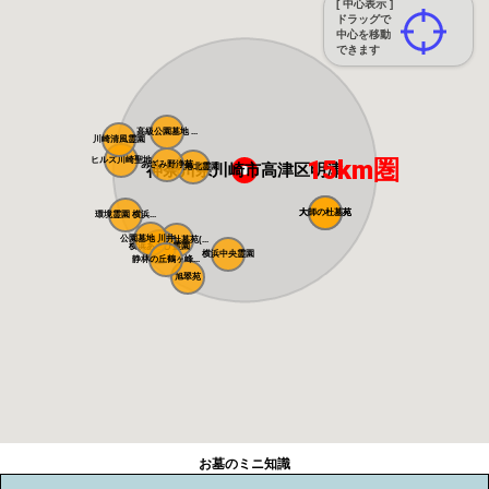
[ 中心表示 ]
ドラッグで
中心を移動
できます
高級公園墓地 ...
川崎清風霊園
ヒルズ川崎聖地
15km圏
あざみ野浄苑
神奈川県川崎市高津区明津
都筑港北霊園
大師の杜墓苑
大師の杜墓苑
環境霊園 横浜...
公園墓地 川井...
朝陽の杜墓苑(...
横浜あさひ霊園
横浜中央霊園
静林の丘鶴ヶ峰...
旭翠苑
お墓のミニ知識