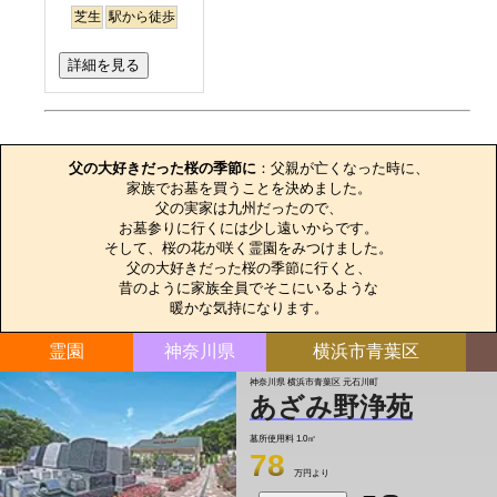
芝生
駅から徒歩
詳細を見る
お墓のエピソード
父の大好きだった桜の季節に
：父親が亡くなった時に、

家族でお墓を買うことを決めました。

父の実家は九州だったので、

お墓参りに行くには少し遠いからです。

そして、桜の花が咲く霊園をみつけました。

父の大好きだった桜の季節に行くと、

昔のように家族全員でそこにいるような

暖かな気持になります。
霊園
神奈川県
横浜市青葉区
神奈川県 横浜市青葉区 元石川町
あざみ野浄苑
墓所使用料
1.0㎡
78
万円より