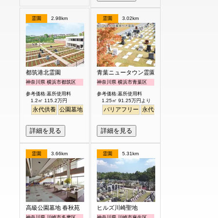
霊園
2.98km
霊園
3.02km
都筑港北霊園
青葉ニュータウン霊園
神奈川県 横浜市都筑区
神奈川県 横浜市青葉区
参考価格:墓所使用料
参考価格:墓所使用料
1.2㎡ 115.2万円
1.25㎡ 91.25万円より
永代供養
公園墓地
生垣
駅から徒歩
バリアフリー
明るい
永代供養
詳細を見る
詳細を見る
霊園
3.66km
霊園
5.31km
高級公園墓地 春秋苑
ヒルズ川崎聖地
神奈川県 川崎市多摩区
神奈川県 川崎市麻生区