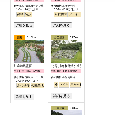
参考価格:(清風ガーデン墓所)
参考価格:墓所使用料
1.0㎡ 170万円より
0.54㎡ 48.6万円より
高級
徒歩
永代供養
デザイン
駅から徒歩
明るい
詳細を見る
詳細を見る
霊園
6.13km
公営霊園
6.27km
川崎清風霊園
公営 川崎市営緑ヶ丘霊園
神奈川県 川崎市麻生区
神奈川県 川崎市高津区
参考価格:(清風ガーデン墓所)
参考価格:墓所使用料
- -
1.00㎡ 60万円より
桜
さくら
駅から徒歩
永代供養
公園墓地
駅から徒歩
詳細を見る
詳細を見る
公営霊園
6.48km