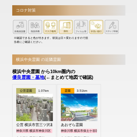
コロナ対策
※確認できると色が付きます。状況は日々変わりますので担
当者にご確認ください。
横浜中央霊園 の近隣霊園
横浜中央霊園 から10km圏内の
優良霊園・墓地
(←まとめて地図で確認)
公営霊園
1.07km
霊園
3.51km
公営 横浜市営三ツ沢墓地
あおぞら霊園
神奈川県 横浜市神奈川区
神奈川県 横浜市保土ケ谷区