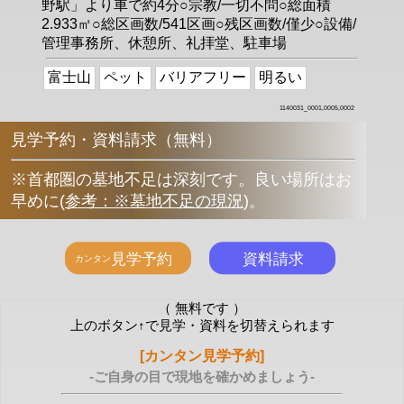
野駅」より車で約4分○宗教/一切不問○総面積
2.933㎡○総区画数/541区画○残区画数/僅少○設備/
管理事務所、休憩所、礼拝堂、駐車場
富士山
ペット
バリアフリー
明るい
1140031_0001,0005,0002
見学予約・資料請求（無料）
※首都圏の墓地不足は深刻です。良い場所はお
早めに
(
参考：※墓地不足の現況
)
。
（ 無料です ）
上のボタン↑で見学・資料を切替えられます
[カンタン見学予約]
-ご自身の目で現地を確かめましょう-