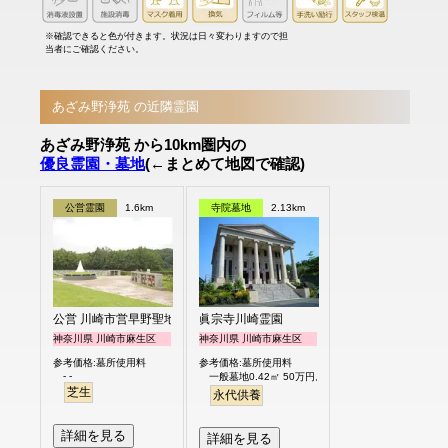
※確認できると色が付きます。状況は日々変わりますので担
当者にご確認ください。
あざみ野浄苑 の近隣霊園
あざみ野浄苑 から10km圏内の
優良霊園・墓地
(←まとめて地図で確認)
公営霊園
1.6km
寺院墓地
2.13km
公営 川崎市営早野聖地公園
眞宗寺川崎霊園
神奈川県 川崎市麻生区
神奈川県 川崎市麻生区
参考価格:墓所使用料
参考価格:墓所使用料
- -
一般墓地0.42㎡ 50万円より
芝生
永代供養
詳細を見る
詳細を見る