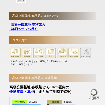
高級公園墓地 春秋苑の詳細ページ
高級公園墓地 春秋苑の
詳細ページへ行く
コロナ対策
※確認できると色が付きます。状況は日々変わりますので担
当者にご確認ください。
高級公園墓地 春秋苑 の近隣霊園
高級公園墓地 春秋苑 から10km圏内の
優良霊園・墓地
(←まとめて地図で確認)
寺院墓地
2.19km
公営霊園
3.51km