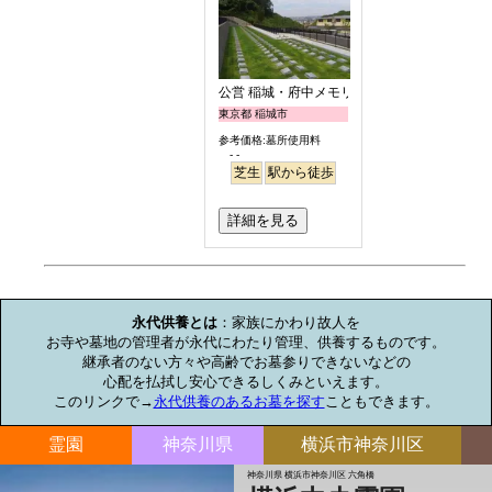
公営 稲城・府中メモリアルパーク
東京都 稲城市
参考価格:墓所使用料
- -
芝生
駅から徒歩
詳細を見る
お墓のミニ知識
永代供養とは
：家族にかわり故人を

お寺や墓地の管理者が永代にわたり管理、供養するものです。

継承者のない方々や高齢でお墓参りできないなどの

心配を払拭し安心できるしくみといえます。

このリンクで→
永代供養のあるお墓を探す
こともできます。
霊園
神奈川県
横浜市神奈川区
神奈川県 横浜市神奈川区 六角橋