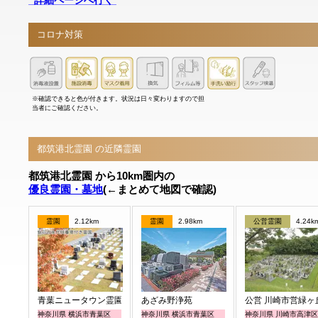
コロナ対策
※確認できると色が付きます。状況は日々変わりますので担
当者にご確認ください。
都筑港北霊園 の近隣霊園
都筑港北霊園 から10km圏内の
優良霊園・墓地
(←まとめて地図で確認)
霊園
2.12km
霊園
2.98km
公営霊園
4.24k
青葉ニュータウン霊園
あざみ野浄苑
公営 川崎市営緑ヶ
神奈川県 横浜市青葉区
神奈川県 横浜市青葉区
神奈川県 川崎市高津区