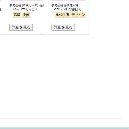
参考価格:(清風ガーデン墓所)
参考価格:墓所使用料
円より
1.0㎡ 170万円より
0.54㎡ 48.6万円より
高級
徒歩
永代供養
デザイン
駅から徒歩
明るい
詳細を見る
詳細を見る