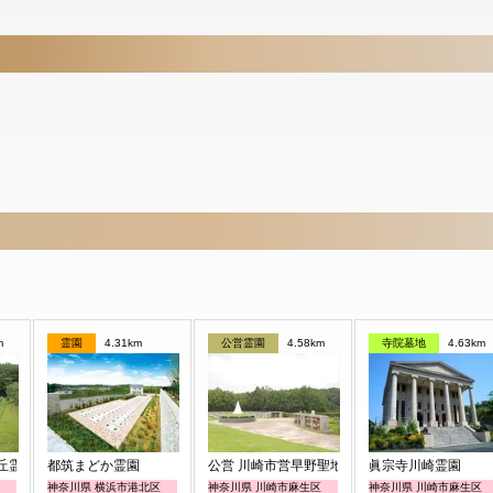
m
霊園
4.31km
公営霊園
4.58km
寺院墓地
4.63km
丘霊園
都筑まどか霊園
公営 川崎市営早野聖地公園
眞宗寺川崎霊園
神奈川県 横浜市港北区
神奈川県 川崎市麻生区
神奈川県 川崎市麻生区