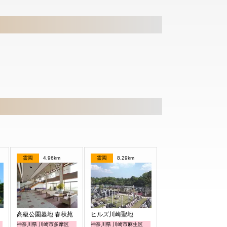
霊園
4.96km
霊園
8.29km
高級公園墓地 春秋苑
ヒルズ川崎聖地
神奈川県 川崎市多摩区
神奈川県 川崎市麻生区