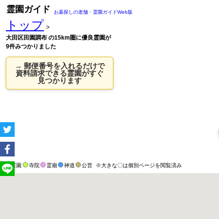
霊園ガイド
お墓探しの老舗・霊園ガイドWeb版
トップ
>
大田区田園調布 の15km圏に優良霊園が
9件みつかりました
→ 郵便番号を入れるだけで
資料請求できる霊園がすぐ
見つかります
霊園
寺院
霊廟
神道
公営
※大きな〇は個別ページを閲覧済み