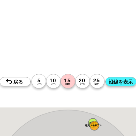
感通寺
恵光メモリアル...