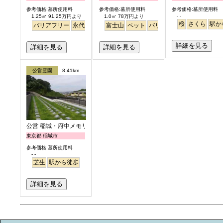
参考価格:墓所使用料
参考価格:墓所使用料
参考価格:墓所使用料
- -
1.25㎡ 91.25万円より
1.0㎡ 78万円より
桜
さくら
駅か
バリアフリー
永代供養
富士山
ペット
バリアフリー
明るい
詳細を見る
詳細を見る
詳細を見る
公営霊園
8.41km
公営 稲城・府中メモリアルパーク
東京都 稲城市
参考価格:墓所使用料
- -
芝生
駅から徒歩
詳細を見る