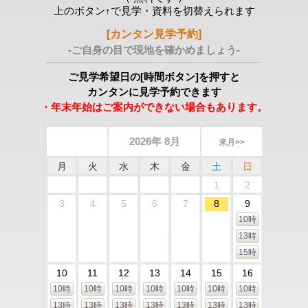
上のボタン↑で見学・資料を切替えられます
[カンタン見学予約]
-ご自身の目で現地を確かめましょう-
ご見学希望日の[時間ボタン]を押すと
カンタンに見学予約できます
・年末年始はご案内ができない場合もあります。
2026年 8月
来月>>
月
火
水
木
金
土
日
1
2
3
4
5
6
7
8
9
10時
13時
15時
10
11
12
13
14
15
16
10時
10時
10時
10時
10時
10時
10時
13時
13時
13時
13時
13時
13時
13時