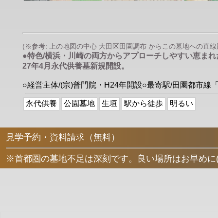
(※参考: 上の地図の中心 大田区田園調布 からこの墓地への直線距離は
●特色/横浜・川崎の両方からアプローチしやすい恵ま
27年4月永代供養墓新規開設。
○経営主体/(宗)普門院・H24年開設○最寄駅/田園都
永代供養
公園墓地
生垣
駅から徒歩
明るい
見学予約・資料請求（無料）
※首都圏の墓地不足は深刻です。良い場所はお早めに