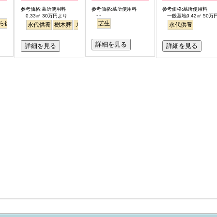
参考価格:墓所使用料
参考価格:墓所使用料
参考価格:墓所使用料
- -
0.33㎡ 30万円より
一般墓地0.42㎡ 50万
ら徒歩
芝生
永代供養
樹木葬
ガーデニング
永代供養
詳細を見る
詳細を見る
詳細を見る
お墓のミニ知識