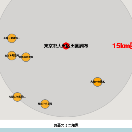
高級公園墓地 ...
15km
東京都大田区田園調布
あざみ野浄苑
都筑港北霊園
大師の杜墓苑
大師の杜墓苑
朝陽の杜墓苑(...
横浜中央霊園
お墓のミニ知識