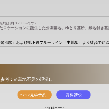
 約 8.79 Kmです)
れたロケーションに誕生した公園墓地。ゆとり墓所、緑地付き
市線「鷺沼駅」および地下鉄ブルーライン「中川駅」より徒歩で約2
(
参考：※墓地不足の現況
)
。
（ 無料です ）