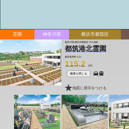
霊園
神奈川県
横浜市都筑区
神奈川県 横浜市都筑区 牛久保町
都筑港北霊園
墓所使用料
1.2㎡
115.2
万円
概要を閉じる
地図に星印をつける