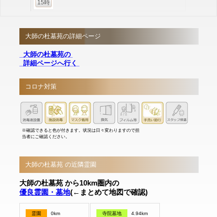
15時
大師の杜墓苑の詳細ページ
大師の杜墓苑の
詳細ページへ行く
コロナ対策
※確認できると色が付きます。状況は日々変わりますので担
当者にご確認ください。
大師の杜墓苑 の近隣霊園
大師の杜墓苑 から10km圏内の
優良霊園・墓地
(←まとめて地図で確認)
霊園
0km
寺院墓地
4.94km