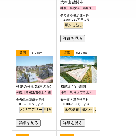
大本山 總持寺
神奈川県 横浜市鶴見区
参考価格:墓所使用料
1.0㎡ 210万円より
駅から徒歩
詳細を見る
霊園
6.04km
霊園
6.88km
朝陽の杜墓苑(東の丘)
都筑まどか霊園
神奈川県 横浜市保土ケ谷区
神奈川県 横浜市港北区
参考価格:墓所使用料
参考価格:墓所使用料
0.6㎡ 30万円より
0.33㎡ 30万円より
バリアフリー
明るい
永代供養
樹木葬
ガーデニング
詳細を見る
詳細を見る