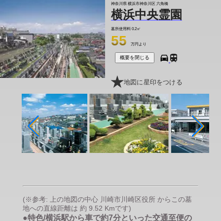
神奈川県 横浜市神奈川区 六角橋
横浜中央霊園
墓所使用料
0.2㎡
55
万円より
概要を閉じる
地図に星印をつける
(※参考: 上の地図の中心 川崎市川崎区役所 からこの墓
地への直線距離は 約 9.52 Kmです)
●特色/横浜駅から車で約7分といった交通至便の