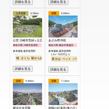
詳細を見る
詳細を見る
公営霊園
6.58km
霊園
6.86km
公営 川崎市営緑ヶ丘霊園
あざみ野浄苑
神奈川県 川崎市高津区
神奈川県 横浜市青葉区
参考価格:墓所使用料
参考価格:墓所使用料
- -
1.0㎡ 78万円より
桜
さくら
駅から徒歩
富士山
ペット
バリアフリー
明るい
詳細を見る
詳細を見る
霊園
6.88km
霊園
7.13km
横浜中央霊園
朝陽の杜墓苑(東の丘)