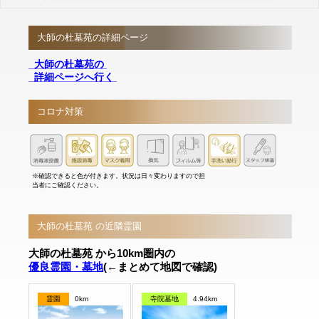
大師の杜墓苑の詳細ページ
大師の杜墓苑の
詳細ページへ行く
コロナ対策
※確認できると色が付きます。状況は日々変わりますので担
当者にご確認ください。
大師の杜墓苑 の近隣霊園
大師の杜墓苑 から10km圏内の
優良霊園・墓地
(←まとめて地図で確認)
霊園
0km
寺院墓地
4.94km