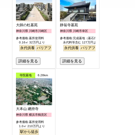
大師の杜墓苑
静翁寺墓苑
神奈川県 川崎市川崎区
神奈川県 川崎市幸区
参考価格:墓所使用料
参考価格:完成墓地（墓石代含）
0.16㎡ 32万円より
永代料等含む 127万円より
永代供養
バリアフリー
永代供養
バリアフリー
駅から徒歩
詳細を見る
詳細を見る
寺院墓地
6.28km
大本山 總持寺
神奈川県 横浜市鶴見区
参考価格:墓所使用料
1.0㎡ 210万円より
駅から徒歩