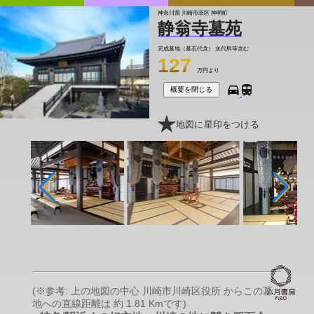
神奈川県 川崎市幸区 神明町
静翁寺墓苑
完成墓地（墓石代含）
永代料等含む
127
万円より
概要を閉じる
地図に星印をつける
(※参考: 上の地図の中心 川崎市川崎区役所 からこの墓
地への直線距離は 約 1.81 Kmです)