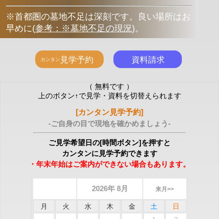
※首都圏の墓地不足は深刻です。良い場所はお
早めに
(
参考：※墓地不足の現況
)
。
（ 無料です ）
上のボタン↑で見学・資料を切替えられます
[カンタン見学予約]
-ご自身の目で現地を確かめましょう-
ご見学希望日の[時間ボタン]を押すと
カンタンに見学予約できます
・年末年始はご案内ができない場合もあります。
2026年 8月
来月>>
月
火
水
木
金
土
日