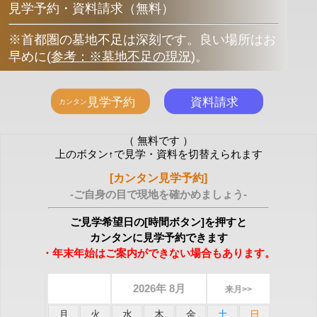
見学予約・資料請求（無料）
※首都圏の墓地不足は深刻です。良い場所はお
早めに
(
参考：※墓地不足の現況
)
。
（ 無料です ）
上のボタン↑で見学・資料を切替えられます
[カンタン見学予約]
-ご自身の目で現地を確かめましょう-
ご見学希望日の[時間ボタン]を押すと
カンタンに見学予約できます
・年末年始はご案内ができない場合もあります。
2026年 8月
来月>>
月
火
水
木
金
土
日