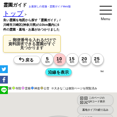
霊園ガイド
お墓探しの老舗・霊園ガイドWeb版
トップ
>
Menu
良い霊園を地図から探す「霊園ガイド」/
川崎市川崎区(神奈川県)の10km圏内に6
件の霊園・墓地・お墓がみつかりました
→ 郵便番号を入れるだけで
資料請求できる霊園がすぐ
見つかります
list
霊園
寺院
霊廟
神道
公営
※大きな〇は個別ページを閲覧済み
このページの
QRコード表示
墓地タイプの絞り込み