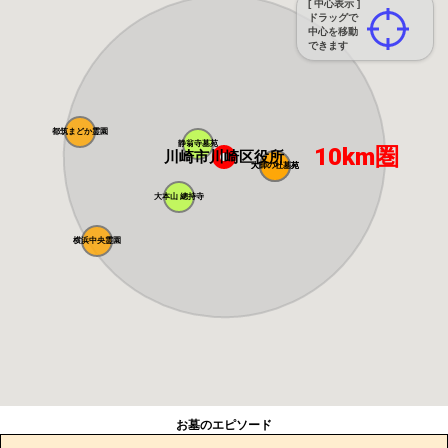
[ 中心表示 ]
ドラッグで
中心を移動
できます
都筑まどか霊園
静翁寺墓苑
10km圏
川崎市川崎区役所
大師の杜墓苑
大師の杜墓苑
大本山 總持寺
横浜中央霊園
お墓のエピソード