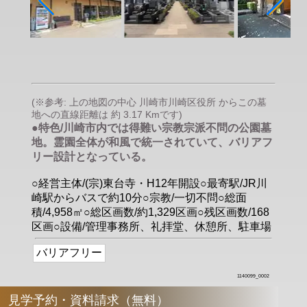
(※参考: 上の地図の中心 川崎市川崎区役所 からこの墓
地への直線距離は 約 3.17 Kmです)
●特色/川崎市内では得難い宗教宗派不問の公園墓
地。霊園全体が和風で統一されていて、バリアフ
リー設計となっている。
○経営主体/(宗)東台寺・H12年開設○最寄駅/JR川
崎駅からバスで約10分○宗教/一切不問○総面
積/4,958㎡○総区画数/約1,329区画○残区画数/168
区画○設備/管理事務所、礼拝堂、休憩所、駐車場
バリアフリー
1140099_0002
見学予約・資料請求（無料）