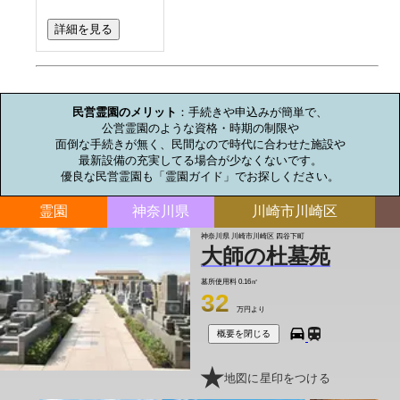
詳細を見る
お墓のミニ知識
民営霊園のメリット
：手続きや申込みが簡単で、

公営霊園のような資格・時期の制限や

面倒な手続きが無く、民間なので時代に合わせた施設や

最新設備の充実してる場合が少なくないです。

優良な民営霊園も「霊園ガイド」でお探しください。
霊園
神奈川県
川崎市川崎区
神奈川県 川崎市川崎区 四谷下町
大師の杜墓苑
墓所使用料
0.16㎡
32
万円より
概要を閉じる
地図に星印をつける