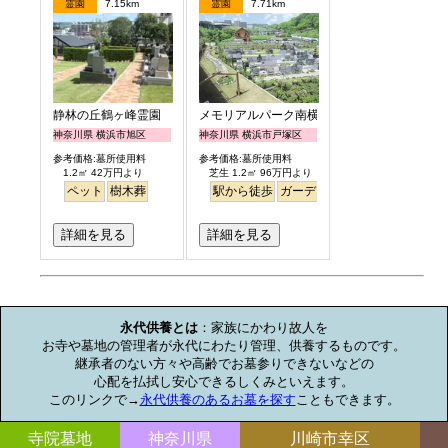
霊園
7.15km
霊園
7.71km
静林の丘鶴ヶ峰霊園
メモリアルパーク南横浜
神奈川県 横浜市旭区
神奈川県 横浜市戸塚区
参考価格:墓所使用料
参考価格:墓所使用料
1.2㎡ 42万円より
芝生 1.2㎡ 96万円より
ペット
樹木葬
駅から徒歩
ガーデニング
バリアフリー
詳細を見る
詳細を見る
お墓のミニ知識
永代供養とは
：家族にかわり故人を

お寺や墓地の管理者が永代にわたり管理、供養するものです。

継承者のない方々や高齢でお墓参りできないなどの

心配を払拭し安心できるしくみといえます。

このリンクで→
永代供養のあるお墓を探す
こともできます。
寺院墓地
神奈川県
川崎市幸区