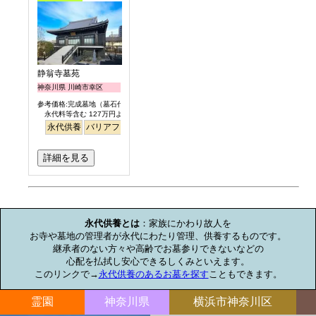
静翁寺墓苑
神奈川県 川崎市幸区
参考価格:完成墓地（墓石代含）
永代料等含む 127万円より
永代供養
バリアフリー
駅から徒歩
詳細を見る
お墓のミニ知識
永代供養とは
：家族にかわり故人を

お寺や墓地の管理者が永代にわたり管理、供養するものです。

継承者のない方々や高齢でお墓参りできないなどの

心配を払拭し安心できるしくみといえます。

このリンクで→
永代供養のあるお墓を探す
こともできます。
霊園
神奈川県
横浜市神奈川区