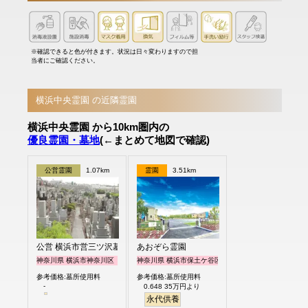
※確認できると色が付きます。状況は日々変わりますので担
当者にご確認ください。
横浜中央霊園 の近隣霊園
横浜中央霊園 から10km圏内の
優良霊園・墓地
(←まとめて地図で確認)
公営霊園
1.07km
霊園
3.51km
公営 横浜市営三ツ沢墓地
あおぞら霊園
神奈川県 横浜市神奈川区
神奈川県 横浜市保土ケ谷区
参考価格:墓所使用料
参考価格:墓所使用料
-
0.648 35万円より
永代供養