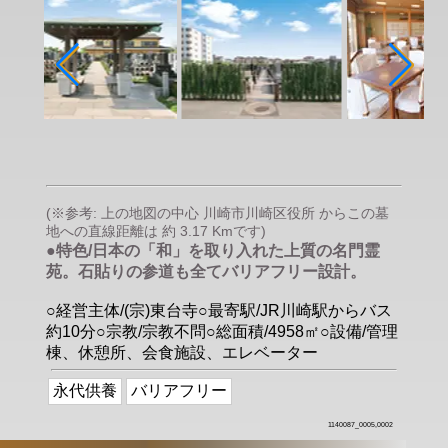
(※参考: 上の地図の中心 川崎市川崎区役所 からこの墓
地への直線距離は 約 3.17 Kmです)
●特色/日本の「和」を取り入れた上質の名門霊
苑。石貼りの参道も全てバリアフリー設計。
○経営主体/(宗)東台寺○最寄駅/JR川崎駅からバス
約10分○宗教/宗教不問○総面積/4958㎡○設備/管理
棟、休憩所、会食施設、エレベーター
永代供養
バリアフリー
1140087_0005,0002