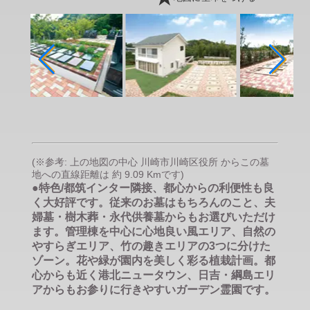
(※参考: 上の地図の中心 川崎市川崎区役所 からこの墓
地への直線距離は 約 9.09 Kmです)
●特色/都筑インター隣接、都心からの利便性も良
く大好評です。従来のお墓はもちろんのこと、夫
婦墓・樹木葬・永代供養墓からもお選びいただけ
ます。管理棟を中心に心地良い風エリア、自然の
やすらぎエリア、竹の趣きエリアの3つに分けた
ゾーン。花や緑が園内を美しく彩る植栽計画。都
心からも近く港北ニュータウン、日吉・綱島エリ
アからもお参りに行きやすいガーデン霊園です。