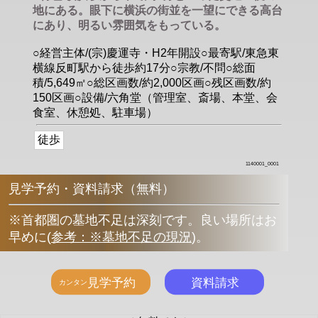
地にある。眼下に横浜の街並を一望にできる高台
にあり、明るい雰囲気をもっている。
○経営主体/(宗)慶運寺・H2年開設○最寄駅/東急東
横線反町駅から徒歩約17分○宗教/不問○総面
積/5,649㎡○総区画数/約2,000区画○残区画数/約
150区画○設備/六角堂（管理室、斎場、本堂、会
食室、休憩処、駐車場）
徒歩
1140001_0001
見学予約・資料請求（無料）
※首都圏の墓地不足は深刻です。良い場所はお
早めに
(
参考：※墓地不足の現況
)
。