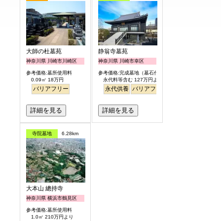
大師の杜墓苑
静翁寺墓苑
神奈川県 川崎市川崎区
神奈川県 川崎市幸区
参考価格:墓所使用料
参考価格:完成墓地（墓石代含）
0.09㎡ 18万円
永代料等含む 127万円より
バリアフリー
永代供養
バリアフリー
駅から徒歩
詳細を見る
詳細を見る
寺院墓地
6.28km
大本山 總持寺
神奈川県 横浜市鶴見区
参考価格:墓所使用料
1.0㎡ 210万円より