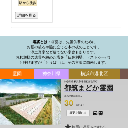
駅から徒歩
詳細を見る
お墓のミニ知識
塔婆とは
：塔婆は、先祖供養のために

お墓の後ろや脇に立てる木の板のことです。

浄土真宗など建てない宗旨もあります。

お釈迦様の遺骨を納めた塔を「仏舎利塔」（ストゥーパ）

と呼びますが「とうば」は、その言葉に由来します。
霊園
神奈川県
横浜市港北区
神奈川県 横浜市港北区 新吉田町
都筑まどか霊園
墓所使用料
0.33㎡
30
万円より
概要を閉じる
地図に星印をつける