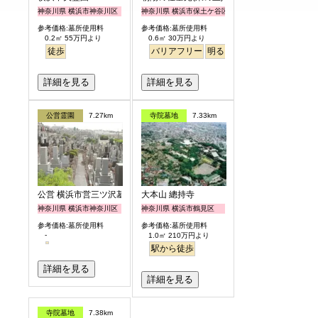
神奈川県 横浜市神奈川区
神奈川県 横浜市保土ケ谷区
参考価格:墓所使用料
参考価格:墓所使用料
0.2㎡ 55万円より
0.6㎡ 30万円より
徒歩
バリアフリー
明るい
詳細を見る
詳細を見る
公営霊園
7.27km
寺院墓地
7.33km
公営 横浜市営三ツ沢墓地
大本山 總持寺
神奈川県 横浜市神奈川区
神奈川県 横浜市鶴見区
参考価格:墓所使用料
参考価格:墓所使用料
-
1.0㎡ 210万円より
駅から徒歩
詳細を見る
詳細を見る
寺院墓地
7.38km