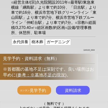
○経営主体/(宗)久光院開設2011年○最寄駅/東急東
横線「綱島駅」より車で約10分、「日吉駅」より
車で約16分、横浜市営地下鉄グリーンライン「東
山田駅」より車で約7分、横浜市営地下鉄ブルー
ライン「仲町台駅」より車で約7分。○宗教/○総面
積/3,270.40㎡○総区画数/約区画○設備/管理事務
所、休憩所、駐車場
永代供養
樹木葬
ガーデニング
1140120_0004
見学予約・資料請求（無料）
※首都圏の墓地不足は深刻です。良い場所はお
早めに
(
参考：※墓地不足の現況
)
。
（ 無料です ）