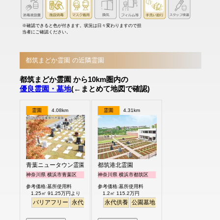
※確認できると色が付きます。状況は日々変わりますので担
当者にご確認ください。
都筑まどか霊園 の近隣霊園
都筑まどか霊園 から10km圏内の
優良霊園・墓地
(←まとめて地図で確認)
霊園
4.08km
霊園
4.31km
青葉ニュータウン霊園
都筑港北霊園
神奈川県 横浜市青葉区
神奈川県 横浜市都筑区
参考価格:墓所使用料
参考価格:墓所使用料
1.25㎡ 91.25万円より
1.2㎡ 115.2万円
バリアフリー
永代供養
永代供養
公園墓地
生垣
駅から徒歩
明る