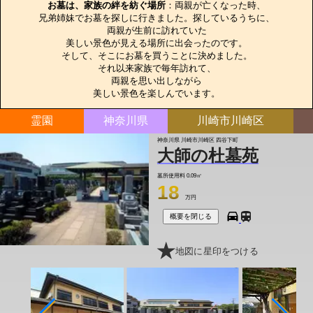
お墓は、家族の絆を紡ぐ場所
：両親が亡くなった時、

兄弟姉妹でお墓を探しに行きました。探しているうちに、

両親が生前に訪れていた

美しい景色が見える場所に出会ったのです。

そして、そこにお墓を買うことに決めました。

それ以来家族で毎年訪れて、

両親を思い出しながら

美しい景色を楽しんでいます。
霊園
神奈川県
川崎市川崎区
神奈川県 川崎市川崎区 四谷下町
大師の杜墓苑
墓所使用料
0.09㎡
18
万円
概要を閉じる
地図に星印をつける