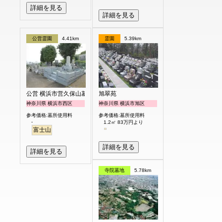
詳細を見る
詳細を見る
公営霊園
4.41km
霊園
5.39km
公営 横浜市営久保山墓地
旭翠苑
神奈川県 横浜市西区
神奈川県 横浜市旭区
参考価格:墓所使用料
参考価格:墓所使用料
-
1.2㎡ 83万円より
富士山
詳細を見る
詳細を見る
寺院墓地
5.78km