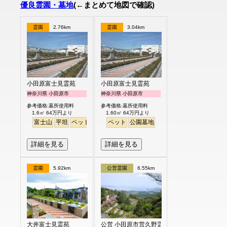
優良霊園・墓地
(←まとめて地図で確認)
霊園
2.76km
霊園
3.04km
小田原富士見霊苑
小田原富士見霊苑
神奈川県 小田原市
神奈川県 小田原市
参考価格:墓所使用料
参考価格:墓所使用料
1.6㎡ 64万円より
1.60㎡ 64万円より
富士山
平坦
ペット
公園墓地
ペット
公園墓地
詳細を見る
詳細を見る
霊園
5.92km
公営霊園
6.55km
大井富士見霊苑
公営 小田原市営久野霊園