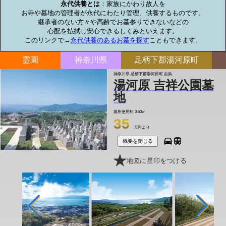
永代供養とは
：家族にかわり故人を

お寺や墓地の管理者が永代にわたり管理、供養するものです。

継承者のない方々や高齢でお墓参りできないなどの

心配を払拭し安心できるしくみといえます。

このリンクで→
永代供養のあるお墓を探す
こともできます。
霊園
神奈川県
足柄下郡湯河原町
神奈川県 足柄下郡湯河原町 吉浜
湯河原 吉祥公園墓
地
墓所使用料
0.63㎡
35
万円より
概要を閉じる
地図に星印をつける