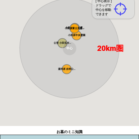
[ 中心表示 ]
ドラッグで
中心を移動
できます
小田原富士見霊...
小田原富士見霊...
小田原中央霊園
公営 小田原市...
20km圏
中心
湯河原 吉祥公...
お墓のミニ知識