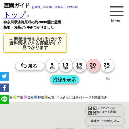
霊園ガイド
お墓探しの老舗・霊園ガイドWeb版
トップ
>
Menu
神奈川県湯河原町の約20km圏に霊園・
墓地・お墓が5件みつかりました
→ 郵便番号を入れるだけで
資料請求できる霊園がすぐ
見つかります
list
霊園
寺院
霊廟
神道
公営
※大きな〇は個別ページを閲覧済み
このページの
QRコード表示
墓地タイプの絞り込み