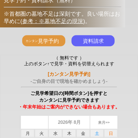
見学予約・資料請求（無料）
※首都圏の墓地不足は深刻です。良い場所はお
早めに
(
参考：※墓地不足の現況
)
。
（ 無料です ）
上のボタン↑で見学・資料を切替えられます
[カンタン見学予約]
-ご自身の目で現地を確かめましょう-
ご見学希望日の[時間ボタン]を押すと
カンタンに見学予約できます
・年末年始はご案内ができない場合もあります。
2026年 8月
来月>>
月
火
水
木
金
土
日