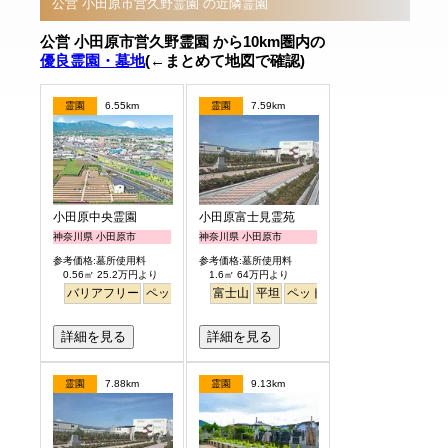
公営 小田原市営久野霊園 の近隣霊園
公営 小田原市営久野霊園 から10km圏内の
優良霊園・墓地
(←まとめて地図で確認)
霊園
6.55km
霊園
7.59km
小田原中央霊園
小田原富士見霊苑
神奈川県 小田原市
神奈川県 小田原市
参考価格:墓所使用料
参考価格:墓所使用料
0.56㎡ 25.2万円より
1.6㎡ 64万円より
バリアフリー
ペット
永代供養
富士山
富士山
平坦
ペット
公園墓地
詳細を見る
詳細を見る
霊園
7.88km
霊園
9.13km