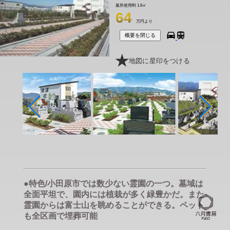
墓所使用料
1.6㎡
64
万円より
概要を閉じる
地図に星印をつける
●特色/小田原市では数少ない霊園の一つ。墓域は
全面平坦で、園内には植栽が多く緑豊かだ。また
霊園からは富士山を眺めることができる。ペット
も全区画で埋葬可能