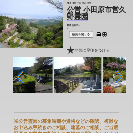
神奈川県 小田原市 久野
公営 小田原市営久
野霊園
墓所使用料
-
-
概要を閉じる
地図に星印をつける
※公営霊園の募集時期や資格などの確認、複雑な
お申込み手続きのご相談、建墓のご相談、ご当選