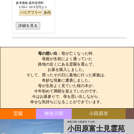
参考価格:墓所使用料
1.05㎡ 33.5万円より
バリアフリー
永代供養
ペット
芝生
詳細を見る
お墓のエピソード
母の想い出
：母が亡くなった時、

母親が生前によく通っていた

路地の近くにある霊園を選んで、

お墓を購入しました。

そして、買ったその日に墓地に行った家族は、

奇妙な現象に遭遇しました。

母が生前よく見ていた桜の木が、

今年初めて満開を迎えていたのです。

今はお墓参りで、母を思い出しながら、

幸せな気持ちになることができています。
霊園
神奈川県
小田原市
神奈川県 小田原市 下大井
小田原富士見霊苑