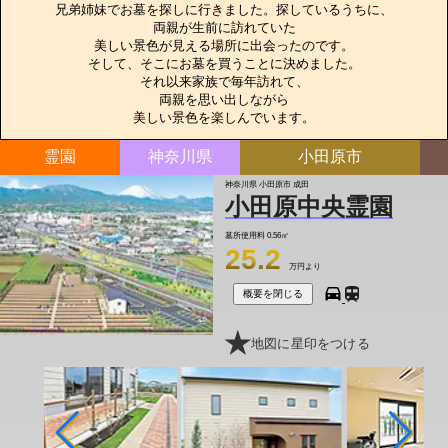
兄弟姉妹でお墓を探しに行きました。探しているうちに、

両親が生前に訪れていた

美しい景色が見える場所に出会ったのです。

そして、そこにお墓を買うことに決めました。

それ以来家族で毎年訪れて、

両親を思い出しながら

美しい景色を楽しんでいます。
霊園
神奈川県
小田原市
神奈川県 小田原市 成田
小田原中央霊園
墓所使用料
0.56㎡
25.2
万円より
概要を閉じる
地図に星印をつける