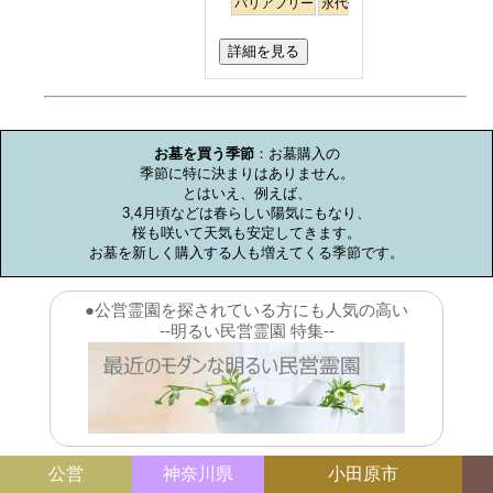
バリアフリー
永代供養
ペット
芝生
詳細を見る
お墓のミニ知識
お墓を買う季節
：お墓購入の

季節に特に決まりはありません。

とはいえ、例えば、

3,4月頃などは春らしい陽気にもなり、

桜も咲いて天気も安定してきます。

お墓を新しく購入する人も増えてくる季節です。
●公営霊園を探されている方にも人気の高い
--明るい民営霊園 特集--
公営
神奈川県
小田原市