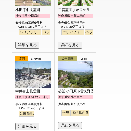
小田原中央霊園
二宮霊園ひかりの丘
神奈川県 小田原市
神奈川県 中郡二宮町
参考価格:墓所使用料
参考価格:墓所使用料
0.56㎡ 25.2万円より
0.8㎡ 29万円より
バリアフリー
ペット
永代供養
バリアフリー
富士山
ペット
詳細を見る
詳細を見る
霊園
7.79km
公営霊園
7.88km
中井富士見霊園
公営 小田原市営久野霊園
神奈川県 足柄上郡中井町
神奈川県 小田原市
参考価格:墓所使用料
参考価格:墓所使用料
- -
1.2㎡ 32.4万円より
平坦
海が見える
公園墓地
詳細を見る
詳細を見る