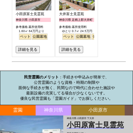
小田原富士見霊苑
大井富士見霊苑
神奈川県 小田原市
神奈川県 足柄上郡大井町
参考価格:墓所使用料
参考価格:墓所使用料
1.60㎡ 64万円より
ゆとり 0.7㎡ 24.5万円
ペット
公園墓地
ペット
公園墓地
デザイン
バリアフリー
詳細を見る
詳細を見る
お墓のミニ知識
民営霊園のメリット
：手続きや申込みが簡単で、

公営霊園のような資格・時期の制限や

面倒な手続きが無く、民間なので時代に合わせた施設や

最新設備の充実してる場合が少なくないです。

優良な民営霊園も「霊園ガイド」でお探しください。
霊園
神奈川県
小田原市
神奈川県 小田原市 下大井
小田原富士見霊苑