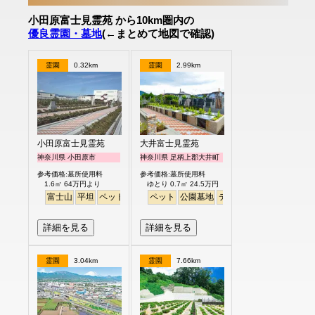
小田原富士見霊苑 から10km圏内の
優良霊園・墓地
(←まとめて地図で確認)
霊園
0.32km
霊園
2.99km
小田原富士見霊苑
大井富士見霊苑
神奈川県 小田原市
神奈川県 足柄上郡大井町
参考価格:墓所使用料
参考価格:墓所使用料
1.6㎡ 64万円より
ゆとり 0.7㎡ 24.5万円
富士山
平坦
ペット
公園墓地
ペット
公園墓地
デザイン
バリアフリー
詳細を見る
詳細を見る
霊園
3.04km
霊園
7.66km