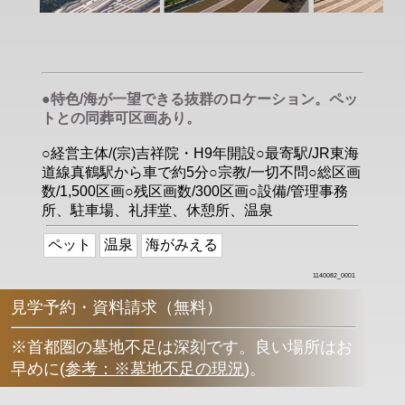
●特色/海が一望できる抜群のロケーション。ペッ
トとの同葬可区画あり。
○経営主体/(宗)吉祥院・H9年開設○最寄駅/JR東海
道線真鶴駅から車で約5分○宗教/一切不問○総区画
数/1,500区画○残区画数/300区画○設備/管理事務
所、駐車場、礼拝堂、休憩所、温泉
ペット
温泉
海がみえる
1140082_0001
見学予約・資料請求（無料）
※首都圏の墓地不足は深刻です。良い場所はお
早めに
(
参考：※墓地不足の現況
)
。