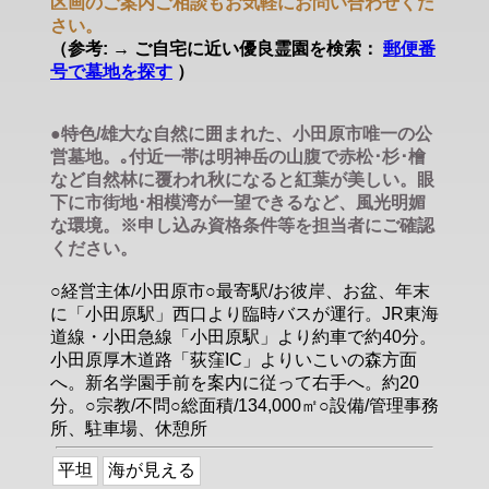
区画のご案内ご相談もお気軽にお問い合わせくだ
さい。
（参考: → ご自宅に近い優良霊園を検索：
郵便番
号で墓地を探す
）
●特色/雄大な自然に囲まれた、小田原市唯一の公
営墓地。｡付近一帯は明神岳の山腹で赤松･杉･檜
など自然林に覆われ秋になると紅葉が美しい。眼
下に市街地･相模湾が一望できるなど、風光明媚
な環境。※申し込み資格条件等を担当者にご確認
ください。
○経営主体/小田原市○最寄駅/お彼岸、お盆、年末
に「小田原駅」西口より臨時バスが運行。JR東海
道線・小田急線「小田原駅」より約車で約40分。
小田原厚木道路「荻窪IC」よりいこいの森方面
へ。新名学園手前を案内に従って右手へ。約20
分。○宗教/不問○総面積/134,000㎡○設備/管理事務
所、駐車場、休憩所
平坦
海が見える