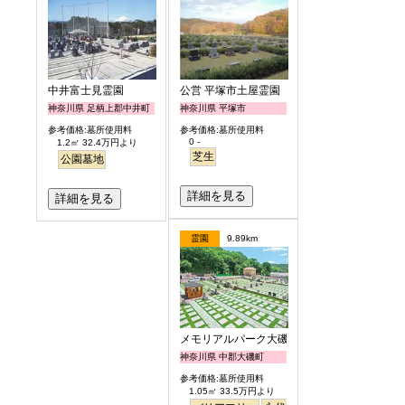
中井富士見霊園
公営 平塚市土屋霊園
神奈川県 足柄上郡中井町
神奈川県 平塚市
参考価格:墓所使用料
参考価格:墓所使用料
0 -
1.2㎡ 32.4万円より
芝生
公園墓地
詳細を見る
詳細を見る
霊園
9.89km
メモリアルパーク大磯
神奈川県 中郡大磯町
参考価格:墓所使用料
1.05㎡ 33.5万円より