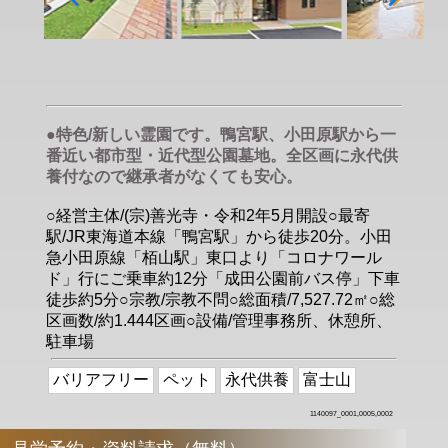
●特色/新しい霊園です。鴨宮駅、小田原駅から一
番近い都市型・近代型公園墓地。全区画に永代供
養付なので継承者がなくても安心。
○経営主体/(宗)善光寺・令和2年5月開設○最寄
駅/JR東海道本線「鴨宮駅」から徒歩20分。小田
急小田原線「栢山駅」東口より「コロナワール
ド」行にご乗車約12分「成田公園前バス停」下車
徒歩約5分○宗教/宗教不問○総面積/7,527.72㎡○総
区画数/約1.444区画○設備/管理事務所、休憩所、
駐車場
バリアフリー
ペット
永代供養
富士山
1140097_0001,0005,0002