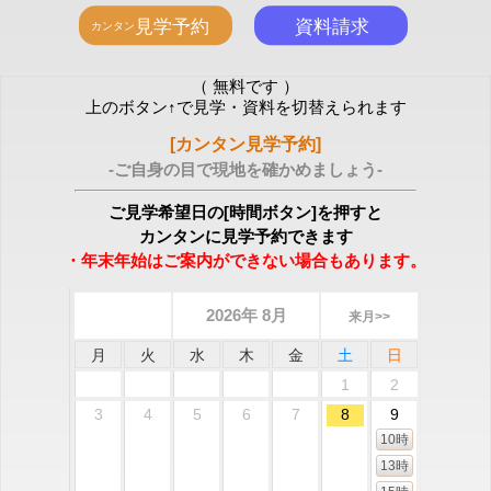
（ 無料です ）
上のボタン↑で見学・資料を切替えられます
[カンタン見学予約]
-ご自身の目で現地を確かめましょう-
ご見学希望日の[時間ボタン]を押すと
カンタンに見学予約できます
・年末年始はご案内ができない場合もあります。
2026年 8月
来月>>
月
火
水
木
金
土
日
1
2
3
4
5
6
7
8
9
10時
13時