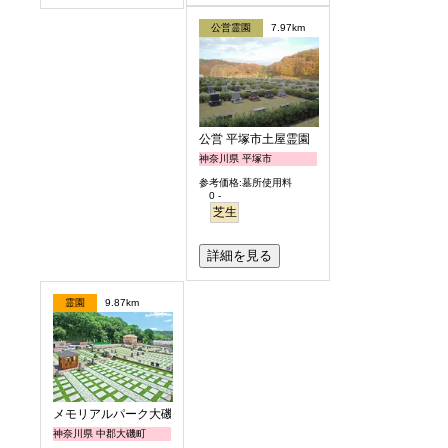
公営霊園
7.97km
公営 平塚市土屋霊園
神奈川県 平塚市
参考価格:墓所使用料
0 -
芝生
詳細を見る
霊園
9.87km
メモリアルパーク大磯
神奈川県 中郡大磯町