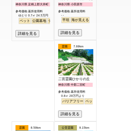
神奈川県 足柄上郡大井町
神奈川県 小田原市
参考価格:墓所使用料
参考価格:墓所使用料
- -
ゆとり 0.7㎡ 24.5万円
平坦
海が見える
ペット
公園墓地
デザイン
バリアフリー
平坦
富士山
駅から徒歩
詳細を見る
詳細を見る
霊園
7.69km
二宮霊園ひかりの丘
神奈川県 中郡二宮町
参考価格:墓所使用料
0.8㎡ 29万円より
バリアフリー
ペット
詳細を見る
霊園
8.59km
公営霊園
9.15km