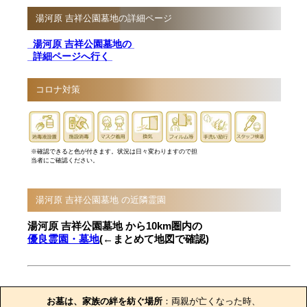
湯河原 吉祥公園墓地の詳細ページ
湯河原 吉祥公園墓地の
詳細ページへ行く
コロナ対策
※確認できると色が付きます。状況は日々変わりますので担
当者にご確認ください。
湯河原 吉祥公園墓地 の近隣霊園
湯河原 吉祥公園墓地 から10km圏内の
優良霊園・墓地
(←まとめて地図で確認)
お墓のエピソード
お墓は、家族の絆を紡ぐ場所
：両親が亡くなった時、
