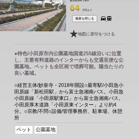
墓所使用料
1.60㎡
64
万円より
概要を閉じる
地図に星印をつける
●特色/小田原市内公園墓地国道255線沿いに位置
し、主要有料道路のインターからも交通至便な公
園墓地。ペットも全区画で埋葬可能。陽当たりの
良い墓域。
○経営主体/妙泉寺・2018年開設○最寄駅/小田急小
田原線「新松田駅」から富士急湘南バス。小田急
小田原線「小田原駅東口」から富士急湘南バス。
小田原厚木道路「小田原東インター」より約4
分。○宗教/不問○設備/管理事務所、駐車場、休憩
所
ペット
公園墓地