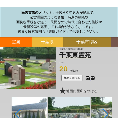
お墓のミニ知識
民営霊園のメリット
：手続きや申込みが簡単で、

公営霊園のような資格・時期の制限や

面倒な手続きが無く、民間なので時代に合わせた施設や

最新設備の充実してる場合が少なくないです。

優良な民営霊園も「霊園ガイド」でお探しください。
霊園
千葉県
千葉市緑区
千葉県 千葉市緑区 高田町
千葉東霊苑
1.5㎡
20
万円より
概要を閉じる
地図に星印をつける