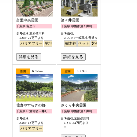
富里中央霊園
酒々井霊園
千葉県 富里市
千葉県 印旛郡酒々井町
参考価格:墓所使用料
参考価格:
1.5㎡ 27万円より
3.00㎡ (一般墓地 普通タイプ) 25万円より
バリアフリー
平坦
樹木葬
ペット
芝生
詳細を見る
詳細を見る
霊園
6.32km
霊園
6.77km
佐倉やすらぎの郷
さくら中央霊園
千葉県 印旛郡酒々井町
千葉県 印旛郡酒々井町
参考価格:
参考価格:墓所使用料
2.0㎡ 16万円より
1.5㎡ 34万円より
バリアフリー