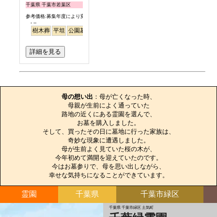
千葉県 千葉市若葉区
参考価格:募集年度により変わります
- --
樹木葬
平坦
公園墓地
詳細を見る
お墓のエピソード
母の想い出
：母が亡くなった時、

母親が生前によく通っていた

路地の近くにある霊園を選んで、

お墓を購入しました。

そして、買ったその日に墓地に行った家族は、

奇妙な現象に遭遇しました。

母が生前よく見ていた桜の木が、

今年初めて満開を迎えていたのです。

今はお墓参りで、母を思い出しながら、

幸せな気持ちになることができています。
霊園
千葉県
千葉市緑区
千葉県 千葉市緑区 土気町