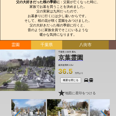
父の大好きだった桜の季節に
：父親が亡くなった時に、

家族でお墓を買うことを決めました。

父の実家は九州だったので、

お墓参りに行くには少し遠いからです。

そして、桜の花が咲く霊園をみつけました。

父の大好きだった桜の季節に行くと、

昔のように家族全員でそこにいるような

暖かな気持になります。
霊園
千葉県
八街市
千葉県 八街市 雁丸
京葉霊園
墓所使用料
1.5㎡
36.5
万円より
概要を閉じる
地図に星印をつける