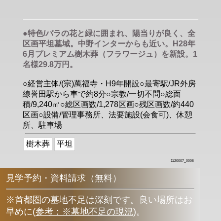
●特色/バラの花と緑に囲まれ、陽当りが良く、全
区画平坦墓域。中野インターからも近い。H28年
6月プレミアム樹木葬（フラワージュ）を新設。1
名様29.8万円。
○経営主体/(宗)萬福寺・H9年開設○最寄駅/JR外房
線誉田駅から車で約8分○宗教/一切不問○総面
積/9,240㎡○総区画数/1,278区画○残区画数/約440
区画○設備/管理事務所、法要施設(会食可)、休憩
所、駐車場
樹木葬
平坦
1120007_0006
見学予約・資料請求（無料）
※首都圏の墓地不足は深刻です。良い場所はお
早めに
(
参考：※墓地不足の現況
)
。