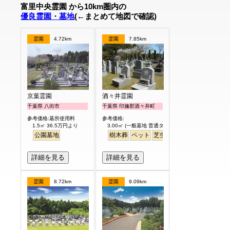
富里中央霊園 から10km圏内の
優良霊園・墓地
(←まとめて地図で確認)
霊園
4.72km
霊園
7.85km
京葉霊園
酒々井霊園
千葉県 八街市
千葉県 印旛郡酒々井町
参考価格:墓所使用料
参考価格:
1.5㎡ 36.5万円より
3.00㎡ (一般墓地 普通タイプ) 25万円より
公園墓地
樹木葬
ペット
芝生
詳細を見る
詳細を見る
霊園
8.72km
霊園
9.09km