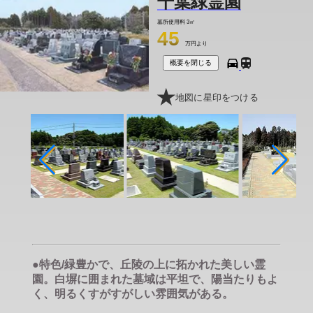
千葉緑霊園
墓所使用料
3㎡
45
万円より
概要を閉じる
地図に星印をつける
●特色/緑豊かで、丘陵の上に拓かれた美しい霊
園。白塀に囲まれた墓域は平坦で、陽当たりもよ
く、明るくすがすがしい雰囲気がある。