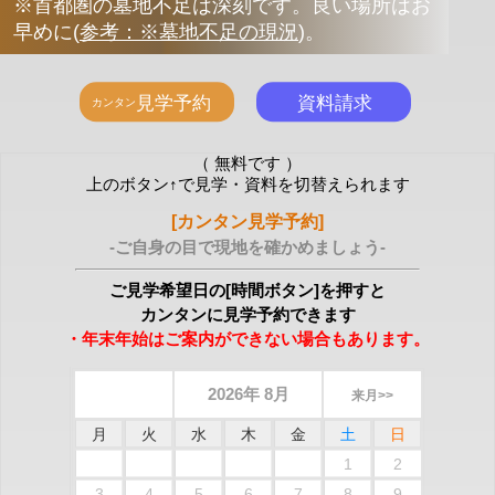
※首都圏の墓地不足は深刻です。良い場所はお
早めに
(
参考：※墓地不足の現況
)
。
（ 無料です ）
上のボタン↑で見学・資料を切替えられます
[カンタン見学予約]
-ご自身の目で現地を確かめましょう-
ご見学希望日の[時間ボタン]を押すと
カンタンに見学予約できます
・年末年始はご案内ができない場合もあります。
2026年 8月
来月>>
月
火
水
木
金
土
日
1
2
3
4
5
6
7
8
9