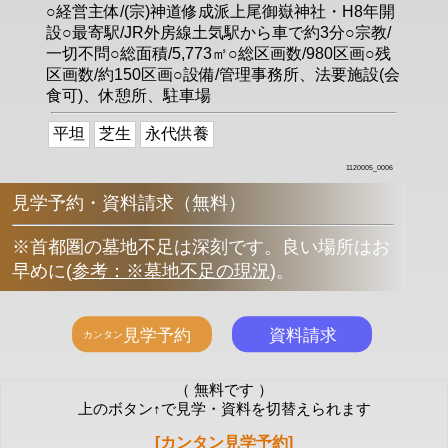
○経営主体/(宗)神道修成派上尾御嶽神社・H8年開
設○最寄駅/JR外房線土気駅から車で約3分○宗教/
一切不問○総面積/5,773㎡○総区画数/980区画○残
区画数/約150区画○設備/管理事務所、法要施設(会
食可)、休憩所、駐車場
平坦
芝生
永代供養
1120005_0006
見学予約・資料請求（無料）
※首都圏の墓地不足は深刻です。良い場所はお
早めに
(
参考：※墓地不足の現況
)
。
（ 無料です ）
上のボタン↑で見学・資料を切替えられます
[カンタン見学予約]