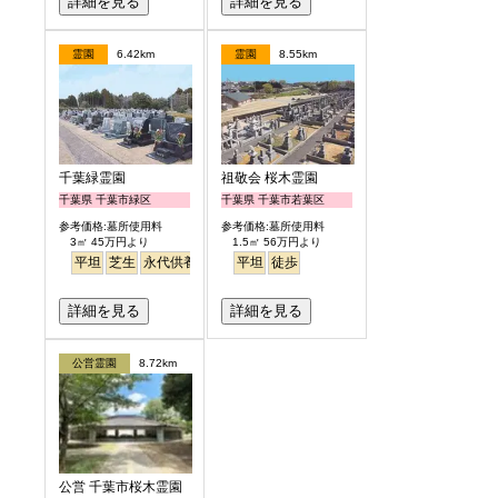
詳細を見る
詳細を見る
霊園
6.42km
霊園
8.55km
千葉緑霊園
祖敬会 桜木霊園
千葉県 千葉市緑区
千葉県 千葉市若葉区
参考価格:墓所使用料
参考価格:墓所使用料
3㎡ 45万円より
1.5㎡ 56万円より
平坦
芝生
永代供養
平坦
徒歩
詳細を見る
詳細を見る
公営霊園
8.72km
公営 千葉市桜木霊園