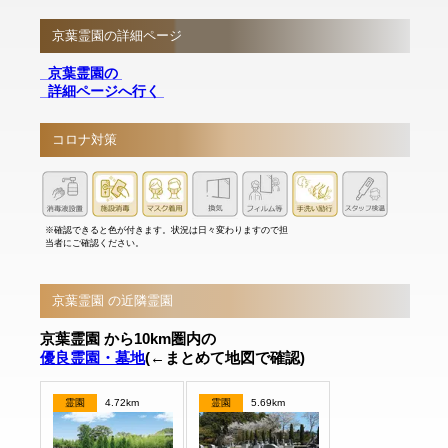
京葉霊園の詳細ページ
京葉霊園の
詳細ページへ行く
コロナ対策
※確認できると色が付きます。状況は日々変わりますので担
当者にご確認ください。
京葉霊園 の近隣霊園
京葉霊園 から10km圏内の
優良霊園・墓地
(←まとめて地図で確認)
霊園
4.72km
霊園
5.69km