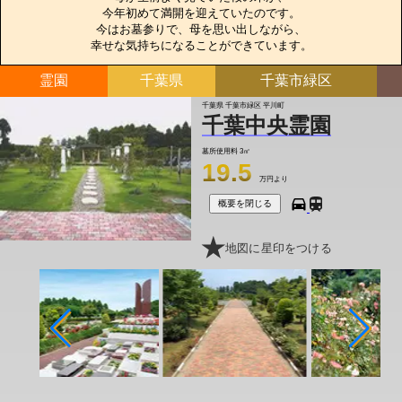
今年初めて満開を迎えていたのです。

今はお墓参りで、母を思い出しながら、

幸せな気持ちになることができています。
霊園
千葉県
千葉市緑区
千葉県 千葉市緑区 平川町
千葉中央霊園
墓所使用料
3㎡
19.5
万円より
概要を閉じる
地図に星印をつける