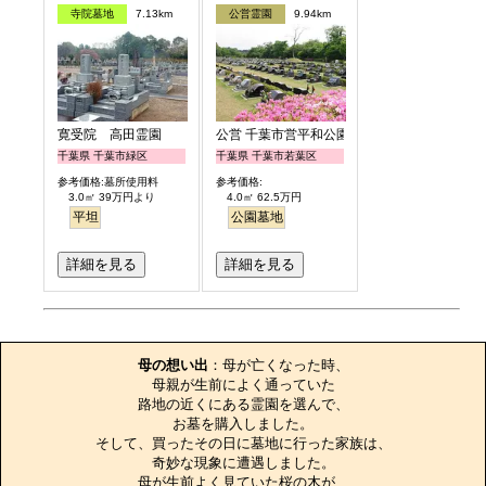
寺院墓地
7.13km
公営霊園
9.94km
寛受院 高田霊園
公営 千葉市営平和公園
千葉県 千葉市緑区
千葉県 千葉市若葉区
参考価格:墓所使用料
参考価格:
3.0㎡ 39万円より
4.0㎡ 62.5万円
平坦
公園墓地
詳細を見る
詳細を見る
お墓のエピソード
母の想い出
：母が亡くなった時、

母親が生前によく通っていた

路地の近くにある霊園を選んで、

お墓を購入しました。

そして、買ったその日に墓地に行った家族は、

奇妙な現象に遭遇しました。

母が生前よく見ていた桜の木が、
