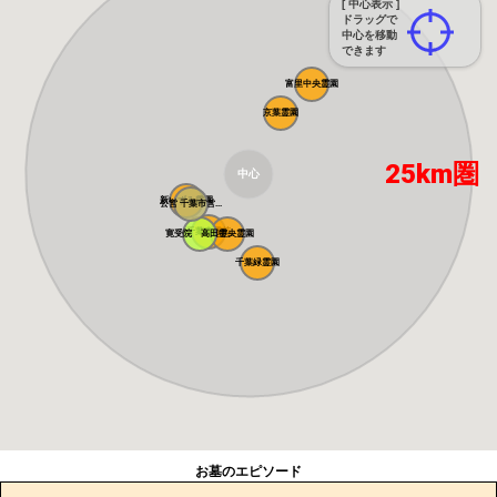
[ 中心表示 ]
ドラッグで
中心を移動
できます
富里中央霊園
京葉霊園
25km圏
中心
新いずみ霊園
公営 千葉市営...
千葉東霊苑
寛受院 高田霊...
千葉中央霊園
千葉緑霊園
お墓のエピソード