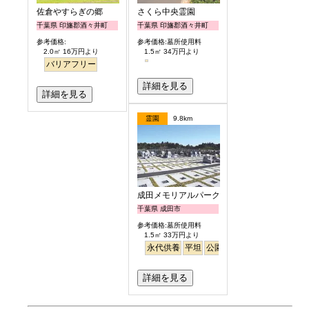
佐倉やすらぎの郷
さくら中央霊園
千葉県 印旛郡酒々井町
千葉県 印旛郡酒々井町
参考価格:
参考価格:墓所使用料
2.0㎡ 16万円より
1.5㎡ 34万円より
バリアフリー
詳細を見る
詳細を見る
霊園
9.8km
成田メモリアルパーク
千葉県 成田市
参考価格:墓所使用料
1.5㎡ 33万円より
永代供養
平坦
公園墓地
明るい
詳細を見る