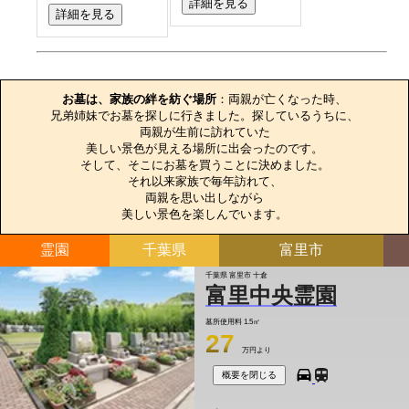
詳細を見る
詳細を見る
お墓のエピソード
お墓は、家族の絆を紡ぐ場所
：両親が亡くなった時、

兄弟姉妹でお墓を探しに行きました。探しているうちに、

両親が生前に訪れていた

美しい景色が見える場所に出会ったのです。

そして、そこにお墓を買うことに決めました。

それ以来家族で毎年訪れて、

両親を思い出しながら

美しい景色を楽しんでいます。
霊園
千葉県
富里市
千葉県 富里市 十倉
富里中央霊園
墓所使用料
1.5㎡
27
万円より
概要を閉じる