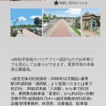
地図に星印をつける
●特色/平坦地でバリアフリー設計なのでお年寄り
でも安心してお参りができます。富里市初の本格
派公園墓地。
○経営主体/(宗)安国寺・2006年12月開設○最寄
駅/JR成田線「成田駅」より送迎バスまたは車で
約23分、JR総武本線「八街駅」から車で約18
分。東関東自動車道「富里IC」から約10分○宗教/
宗教不問○総面積/4,714㎡○総区画数/約651区画○
設備/管理事務所、休憩所、法要施設、駐車場