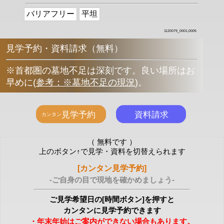
バリアフリー
平坦
1120079_0001,0005
見学予約・資料請求（無料）
※首都圏の墓地不足は深刻です。良い場所はお
早めに
(
参考：※墓地不足の現況
)
。
（ 無料です ）
上のボタン↑で見学・資料を切替えられます
[カンタン見学予約]
-ご自身の目で現地を確かめましょう-
ご見学希望日の[時間ボタン]を押すと
カンタンに見学予約できます
・年末年始はご案内ができない場合もあります。