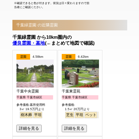
※確認できると色が付きます。状況は日々変わりますので担
当者にご確認ください。
千葉緑霊園 の近隣霊園
千葉緑霊園 から10km圏内の
優良霊園・墓地
(←まとめて地図で確認)
霊園
4.58km
霊園
6.42km
千葉中央霊園
千葉東霊苑
千葉県 千葉市緑区
千葉県 千葉市緑区
参考価格:墓所使用料
参考価格:
3㎡ 19.5万円より
1.5㎡ 20万円より
樹木葬
平坦
芝生
平坦
ペット
バリアフリー
詳細を見る
詳細を見る