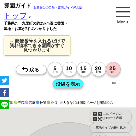
霊園ガイド
お墓探しの老舗・霊園ガイドWeb版
トップ
>
Menu
千葉県九十九里町の約25km圏に霊園・
墓地・お墓が8件みつかりました
→ 郵便番号を入れるだけで
資料請求できる霊園がすぐ
見つかります
list
霊園
寺院
霊廟
神道
公営
※大きな〇は個別ページを閲覧済み
このページの
QRコード表示
墓地タイプの絞り込み