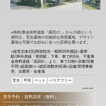
●特色/東金有料道路「高田I.C.」から15秒という
便利さ。芝生墓地や伝統的な和形墓地、デザイン
墓地も可能でお好みに合った区画を選べます。
○経営主体/(宗)阿弥陀寺・昭和55年開設○最寄
駅/JR外房線「誉田駅」下車、車で約5分、千葉東
金有料道路「高田IC」より、車で15秒○宗教/宗教
不問○総面積/㎡○総区画数/約区画○設備/管理事務
所、法要所・会食場
芝生
平坦
ペット
バリアフリー
1120078_0005
見学予約・資料請求（無料）