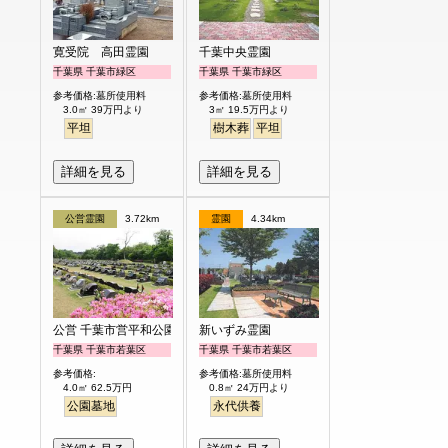
寛受院 高田霊園
千葉中央霊園
千葉県 千葉市緑区
千葉県 千葉市緑区
参考価格:墓所使用料
参考価格:墓所使用料
3.0㎡ 39万円より
3㎡ 19.5万円より
平坦
樹木葬
平坦
詳細を見る
詳細を見る
公営霊園
3.72km
霊園
4.34km
公営 千葉市営平和公園
新いずみ霊園
千葉県 千葉市若葉区
千葉県 千葉市若葉区
参考価格:
参考価格:墓所使用料
4.0㎡ 62.5万円
0.8㎡ 24万円より
公園墓地
永代供養