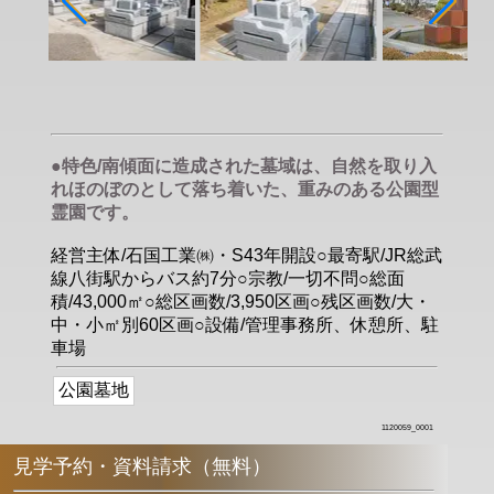
●特色/南傾面に造成された墓域は、自然を取り入
れほのぼのとして落ち着いた、重みのある公園型
霊園です。
経営主体/石国工業㈱・S43年開設○最寄駅/JR総武
線八街駅からバス約7分○宗教/一切不問○総面
積/43,000㎡○総区画数/3,950区画○残区画数/大・
中・小㎡別60区画○設備/管理事務所、休憩所、駐
車場
公園墓地
1120059_0001
見学予約・資料請求（無料）