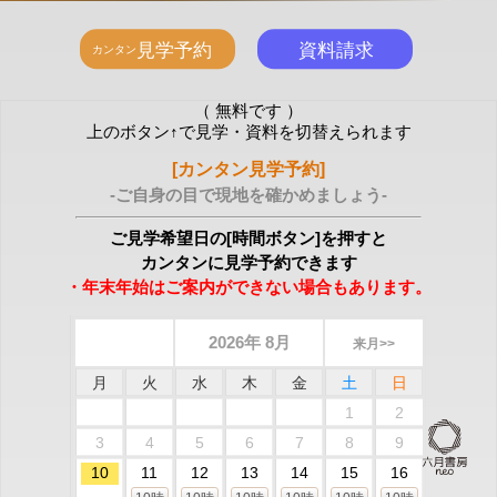
（ 無料です ）
上のボタン↑で見学・資料を切替えられます
[カンタン見学予約]
-ご自身の目で現地を確かめましょう-
ご見学希望日の[時間ボタン]を押すと
カンタンに見学予約できます
・年末年始はご案内ができない場合もあります。
2026年 8月
来月>>
月
火
水
木
金
土
日
1
2
3
4
5
6
7
8
9
10
11
12
13
14
15
16