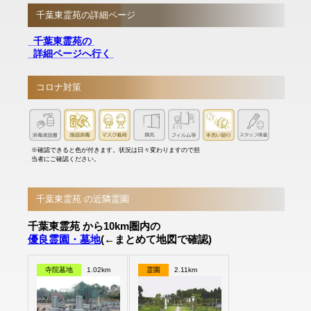
千葉東霊苑の詳細ページ
千葉東霊苑の
詳細ページへ行く
コロナ対策
※確認できると色が付きます。状況は日々変わりますので担
当者にご確認ください。
千葉東霊苑 の近隣霊園
千葉東霊苑 から10km圏内の
優良霊園・墓地
(←まとめて地図で確認)
寺院墓地
1.02km
霊園
2.11km