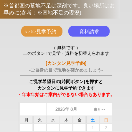
※首都圏の墓地不足は深刻です。良い場所はお
早めに
(
参考：※墓地不足の現況
)
。
（ 無料です ）
上のボタン↑で見学・資料を切替えられます
[カンタン見学予約]
-ご自身の目で現地を確かめましょう-
ご見学希望日の[時間ボタン]を押すと
カンタンに見学予約できます
・年末年始はご案内ができない場合もあります。
2026年 8月
来月>>
月
火
水
木
金
土
日
1
2