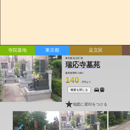
寺院墓地
東京都
足立区
東京都 足立区 扇
瑞応寺墓苑
墓所使用料
1.08㎡
140
万円より
概要を閉じる
地図に星印をつける