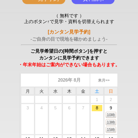
（ 無料です ）
上のボタン↑で見学・資料を切替えられます
[カンタン見学予約]
-ご自身の目で現地を確かめましょう-
ご見学希望日の[時間ボタン]を押すと
カンタンに見学予約できます
・年末年始はご案内ができない場合もあります。
2026年 8月
来月>>
月
火
水
木
金
土
日
1
2
3
4
5
6
7
8
9
10時
13時
15時