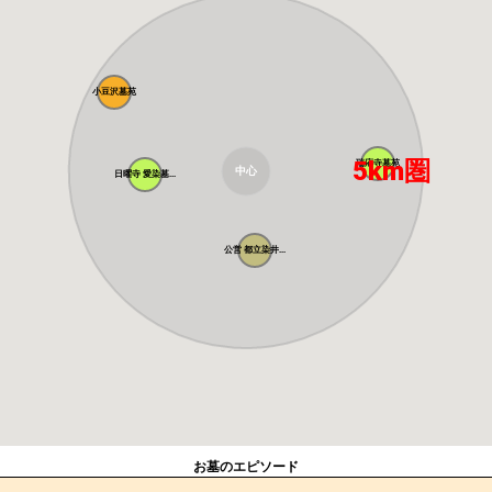
小豆沢墓苑
5km圏
瑞応寺墓苑
中心
日曜寺 愛染墓...
公営 都立染井...
お墓のエピソード