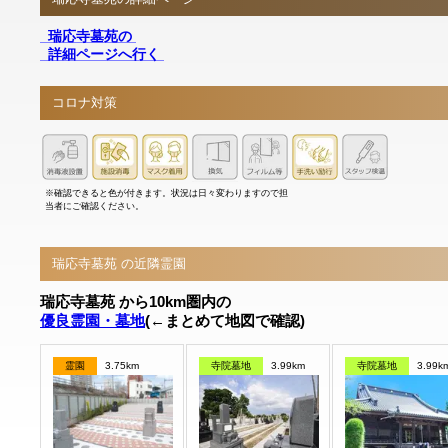
瑞応寺墓苑の
詳細ページへ行く
コロナ対策
※確認できると色が付きます。状況は日々変わりますので担
当者にご確認ください。
瑞応寺墓苑 の近隣霊園
瑞応寺墓苑 から10km圏内の
優良霊園・墓地
(←まとめて地図で確認)
霊園
3.75km
寺院墓地
3.99km
寺院墓地
3.99k