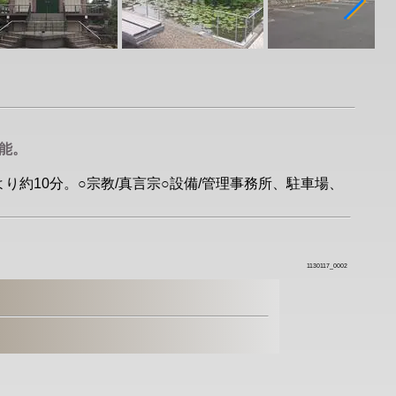
能。
り約10分。○宗教/真言宗○設備/管理事務所、駐車場、
1130117_0002