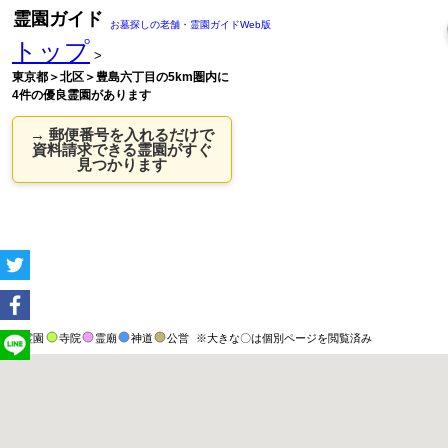
霊園ガイド
お墓探しの老舗・霊園ガイドWeb版
トップ
>
東京都＞北区＞豊島六丁目の5km圏内に
4件の優良霊園があります
→ 郵便番号を入れるだけで
資料請求できる霊園がすぐ
見つかります
霊園
寺院
霊廟
神道
公営
※大きな〇は個別ページを閲覧済み