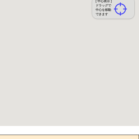
[ 中心表示 ]
ドラッグで
中心を移動
できます