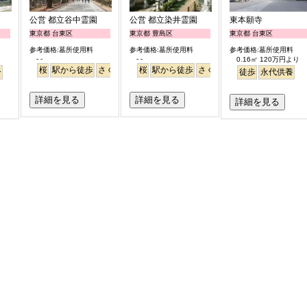
公営 都立谷中霊園
公営 都立染井霊園
東本願寺
東京都 台東区
東京都 豊島区
東京都 台東区
参考価格:墓所使用料
参考価格:墓所使用料
参考価格:墓所使用料
- -
- -
0.16㎡ 120万円より
桜
駅から徒歩
さくら
桜
駅から徒歩
さくら
ー
徒歩
永代供養
詳細を見る
詳細を見る
詳細を見る