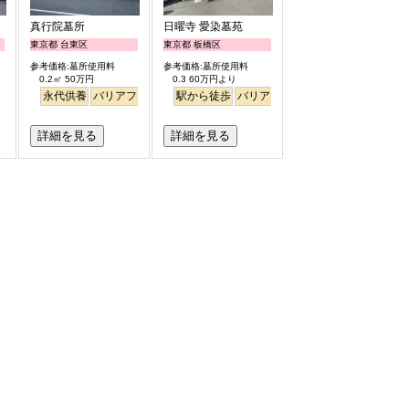
真行院墓所
日曜寺 愛染墓苑
東京都 台東区
東京都 板橋区
参考価格:墓所使用料
参考価格:墓所使用料
0.2㎡ 50万円
0.3 60万円より
永代供養
バリアフリー
駅から徒歩
駅から徒歩
バリアフリー
個人・夫婦
永代供
詳細を見る
詳細を見る