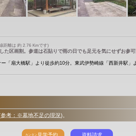
離は 約 2.76 Kmです)
とした区画割。参道は石貼りで雨の日でも足元を気にせずお参可
イナー「扇大橋駅」より徒歩約10分。東武伊勢崎線「西新井駅」よ
(
参考：※墓地不足の現況
)
。