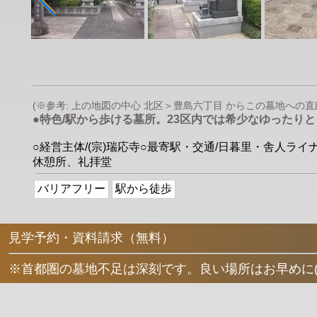
(※参考: 上の地図の中心 北区＞豊島六丁目 からこの墓地への直線距
●特色/駅から歩ける墓所。23区内では希少なゆったり
○経営主体/(宗)瑞応寺○最寄駅・交通/日暮里・舎人ラ
休憩所、礼拝堂
バリアフリー
駅から徒歩
見学予約・資料請求（無料）
※首都圏の墓地不足は深刻です。良い場所はお早めに