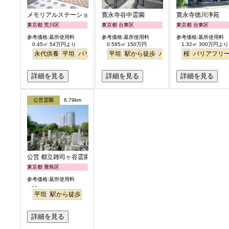
メモリアルステーション南千住
寛永寺谷中霊園
寛永寺德川浄苑
東京都 荒川区
東京都 台東区
東京都 台東区
参考価格:墓所使用料
参考価格:墓所使用料
参考価格:墓所使用料
0.45㎡ 54万円より
0.595㎡ 150万円
1.32㎡ 300万円より
永代供養
平坦
バリアフリー
平坦
駅から徒歩
駅から徒歩
バリアフリー
桜
バリアフリ
詳細を見る
詳細を見る
詳細を見る
公営霊園
6.79km
公営 都立雑司ヶ谷霊園
東京都 豊島区
参考価格:墓所使用料
- -
平坦
駅から徒歩
詳細を見る