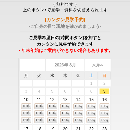
（ 無料です ）
上のボタン↑で見学・資料を切替えられます
[カンタン見学予約]
-ご自身の目で現地を確かめましょう-
ご見学希望日の[時間ボタン]を押すと
カンタンに見学予約できます
・年末年始はご案内ができない場合もあります。
2026年 8月
来月>>
月
火
水
木
金
土
日
1
2
3
4
5
6
7
8
9
10
11
12
13
14
15
16
10時
10時
10時
10時
10時
10時
10時
13時
13時
13時
13時
13時
13時
13時
15時
15時
15時
15時
15時
15時
15時
17
18
19
20
21
22
23