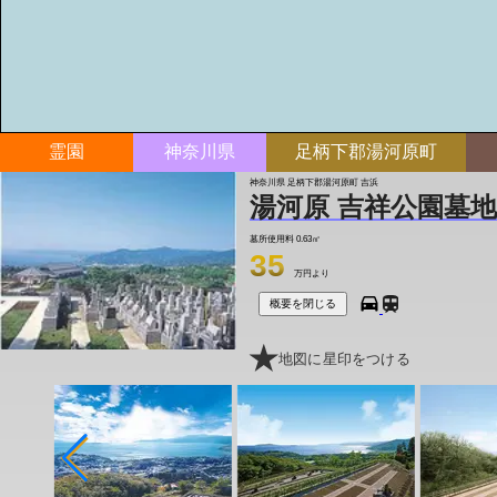
霊園
神奈川県
足柄下郡湯河原町
神奈川県 足柄下郡湯河原町 吉浜
湯河原 吉祥公園墓地
墓所使用料
0.63㎡
35
万円より
概要を閉じる
地図に星印をつける