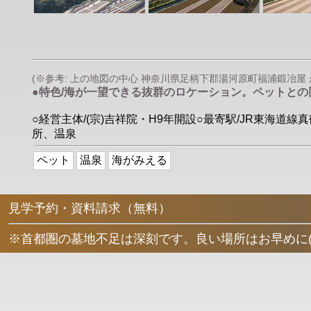
(※参考: 上の地図の中心 神奈川県足柄下郡湯河原町福浦鍛冶屋 か
●特色/海が一望できる抜群のロケーション。ペットと
○経営主体/(宗)吉祥院・H9年開設○最寄駅/JR東海道線
所、温泉
ペット
温泉
海がみえる
見学予約・資料請求（無料）
※首都圏の墓地不足は深刻です。良い場所はお早めに