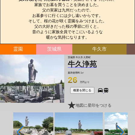
家族でお墓を買うことを決めました。

父の実家は九州だったので、

お墓参りに行くには少し遠いからです。

そして、桜の花が咲く霊園をみつけました。

父の大好きだった桜の季節に行くと、

昔のように家族全員でそこにいるような

暖かな気持になります。
霊園
茨城県
牛久市
茨城県 牛久市 久野町
牛久浄苑
墓所使用料
1㎡
26
万円より
概要を閉じる
地図に星印をつける