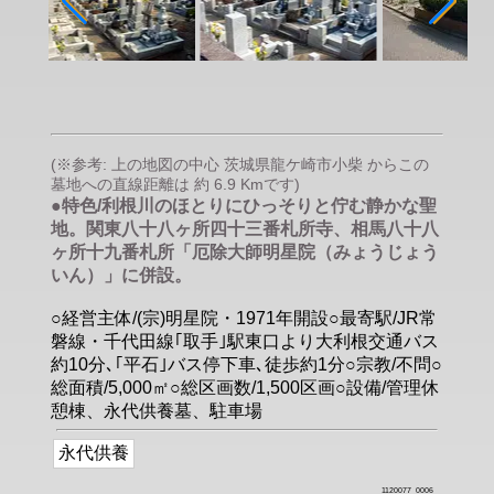
(※参考: 上の地図の中心 茨城県龍ケ崎市小柴 からこの
墓地への直線距離は 約 6.9 Kmです)
●特色/利根川のほとりにひっそりと佇む静かな聖
地。関東八十八ヶ所四十三番札所寺、相馬八十八
ヶ所十九番札所「厄除大師明星院（みょうじょう
いん）」に併設。
○経営主体/(宗)明星院・1971年開設○最寄駅/JR常
磐線・千代田線｢取手｣駅東口より大利根交通バス
約10分､｢平石｣バス停下車､徒歩約1分○宗教/不問○
総面積/5,000㎡○総区画数/1,500区画○設備/管理休
憩棟、永代供養墓、駐車場
永代供養
1120077_0006