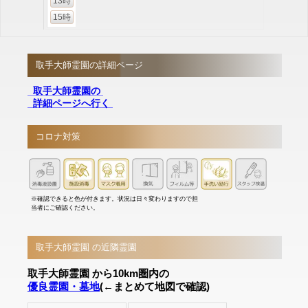
13時
15時
取手大師霊園の詳細ページ
取手大師霊園の
詳細ページへ行く
コロナ対策
※確認できると色が付きます。状況は日々変わりますので担
当者にご確認ください。
取手大師霊園 の近隣霊園
取手大師霊園 から10km圏内の
優良霊園・墓地
(←まとめて地図で確認)