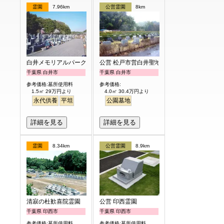
霊園
7.96km
公営霊園
8km
白井メモリアルパーク
公営 松戸市営白井聖地公園
千葉県 白井市
千葉県 白井市
参考価格:墓所使用料
参考価格:
1.5㎡ 29万円より
4.0㎡ 30.4万円より
永代供養
平坦
公園墓地
詳細を見る
詳細を見る
霊園
8.34km
公営霊園
8.9km
清寂の杜歓喜院霊園
公営 印西霊園
千葉県 印西市
千葉県 印西市
参考価格:墓所使用料
参考価格:墓所使用料