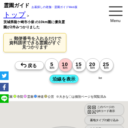
霊園ガイド
お墓探しの老舗・霊園ガイドWeb版
トップ
>
Menu
茨城県龍ケ崎市小柴 の10km圏に優良霊
園が2件みつかりました
→ 郵便番号を入れるだけで
資料請求できる霊園がすぐ
見つかります
list
霊園
寺院
霊廟
神道
公営
※大きな〇は個別ページを閲覧済み
このページの
QRコード表示
墓地タイプの絞り込み