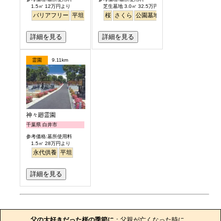
1.5㎡ 12万円より
芝生墓地 3.0㎡ 32.5万円より
バリアフリー
平坦
ペット
桜
さくら
公園墓地
芝生
詳細を見る
詳細を見る
霊園
9.11km
神々廻霊園
千葉県 白井市
参考価格:墓所使用料
1.5㎡ 28万円より
永代供養
平坦
詳細を見る
お墓のエピソード
父の大好きだった桜の季節に
：父親が亡くなった時に、
