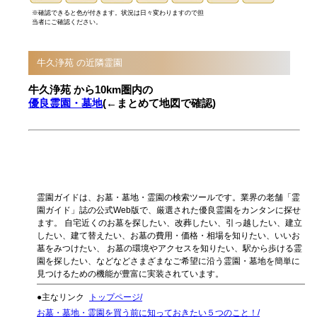
※確認できると色が付きます。状況は日々変わりますので担
当者にご確認ください。
牛久浄苑 の近隣霊園
牛久浄苑 から10km圏内の
優良霊園・墓地
(←まとめて地図で確認)
霊園ガイドは、お墓・墓地・霊園の検索ツールです。業界の老舗「霊
園ガイド」誌の公式Web版で、厳選された優良霊園をカンタンに探せ
ます。 自宅近くのお墓を探したい、改葬したい、引っ越したい、建立
したい、建て替えたい、お墓の費用・価格・相場を知りたい、いいお
墓をみつけたい、 お墓の環境やアクセスを知りたい、駅から歩ける霊
園を探したい、などなどさまざまなご希望に沿う霊園・墓地を簡単に
見つけるための機能が豊富に実装されています。
●主なリンク
トップページ
お墓・墓地・霊園を買う前に知っておきたい５つのこと！