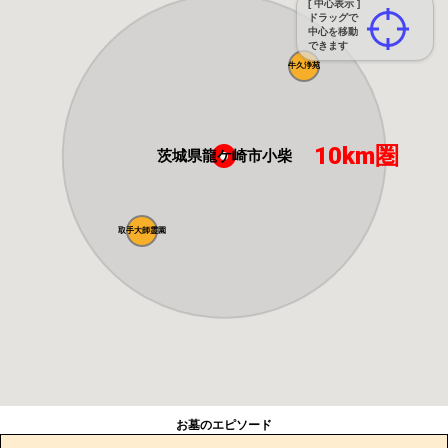
[ 中心表示 ]
ドラッグで
中心を移動
できます
牛久浄苑
10km圏
茨城県龍ケ崎市小柴
取手大師霊園
お墓のエピソード