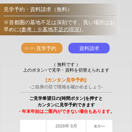
見学予約・資料請求（無料）
※首都圏の墓地不足は深刻です。良い場所はお
早めに
(
参考：※墓地不足の現況
)
。
（ 無料です ）
上のボタン↑で見学・資料を切替えられます
[カンタン見学予約]
-ご自身の目で現地を確かめましょう-
ご見学希望日の[時間ボタン]を押すと
カンタンに見学予約できます
・年末年始はご案内ができない場合もあります。
2026年 8月
来月>>