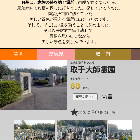
お墓は、家族の絆を紡ぐ場所
：両親が亡くなった時、

兄弟姉妹でお墓を探しに行きました。探しているうちに、

両親が生前に訪れていた

美しい景色が見える場所に出会ったのです。

そして、そこにお墓を買うことに決めました。

それ以来家族で毎年訪れて、

両親を思い出しながら

美しい景色を楽しんでいます。
霊園
茨城県
取手市
茨城県 取手市 小文間
取手大師霊園
墓所使用料
2.7㎡
60
万円より
概要を閉じる
地図に星印をつける