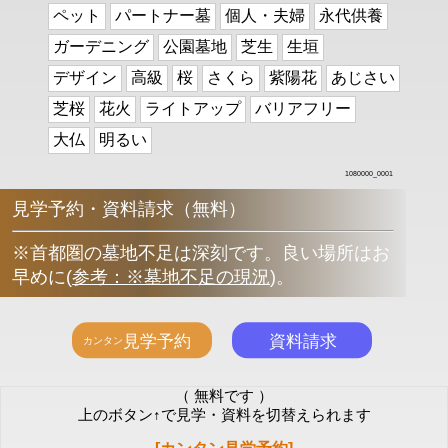
ペット
パートナー墓
個人・夫婦
永代供養
ガーデニング
公園墓地
芝生
生垣
デザイン
高級
桜
さくら
紫陽花
あじさい
芝桜
花火
ライトアップ
バリアフリー
大仏
明るい
1080000_0001
見学予約・資料請求（無料）
※首都圏の墓地不足は深刻です。良い場所はお
早めに
(
参考：※墓地不足の現況
)
。
（ 無料です ）
上のボタン↑で見学・資料を切替えられます