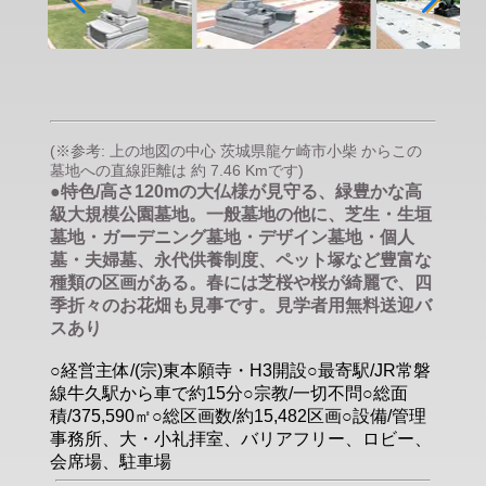
(※参考: 上の地図の中心 茨城県龍ケ崎市小柴 からこの
墓地への直線距離は 約 7.46 Kmです)
●特色/高さ120mの大仏様が見守る、緑豊かな高
級大規模公園墓地。一般墓地の他に、芝生・生垣
墓地・ガーデニング墓地・デザイン墓地・個人
墓・夫婦墓、永代供養制度、ペット塚など豊富な
種類の区画がある。春には芝桜や桜が綺麗で、四
季折々のお花畑も見事です。見学者用無料送迎バ
スあり
○経営主体/(宗)東本願寺・H3開設○最寄駅/JR常磐
線牛久駅から車で約15分○宗教/一切不問○総面
積/375,590㎡○総区画数/約15,482区画○設備/管理
事務所、大・小礼拝室、バリアフリー、ロビー、
会席場、駐車場