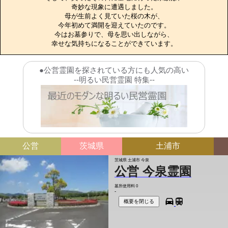
奇妙な現象に遭遇しました。

母が生前よく見ていた桜の木が、

今年初めて満開を迎えていたのです。

今はお墓参りで、母を思い出しながら、

幸せな気持ちになることができています。
●公営霊園を探されている方にも人気の高い
--明るい民営霊園 特集--
公営
茨城県
土浦市
茨城県 土浦市 今泉
公営 今泉霊園
墓所使用料
0
-
概要を閉じる