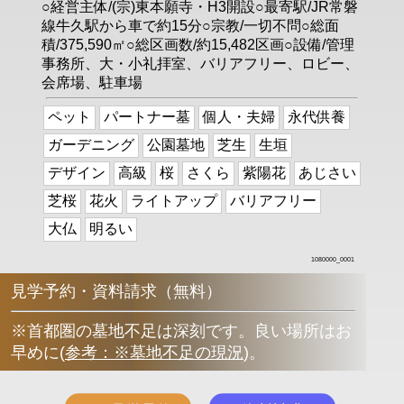
○経営主体/(宗)東本願寺・H3開設○最寄駅/JR常磐
線牛久駅から車で約15分○宗教/一切不問○総面
積/375,590㎡○総区画数/約15,482区画○設備/管理
事務所、大・小礼拝室、バリアフリー、ロビー、
会席場、駐車場
ペット
パートナー墓
個人・夫婦
永代供養
ガーデニング
公園墓地
芝生
生垣
デザイン
高級
桜
さくら
紫陽花
あじさい
芝桜
花火
ライトアップ
バリアフリー
大仏
明るい
1080000_0001
見学予約・資料請求（無料）
※首都圏の墓地不足は深刻です。良い場所はお
早めに
(
参考：※墓地不足の現況
)
。