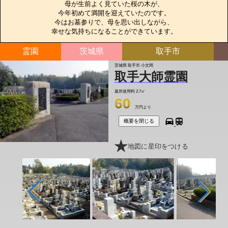
母が生前よく見ていた桜の木が、

今年初めて満開を迎えていたのです。

今はお墓参りで、母を思い出しながら、

幸せな気持ちになることができています。
霊園
茨城県
取手市
茨城県 取手市 小文間
取手大師霊園
墓所使用料
2.7㎡
60
万円より
概要を閉じる
地図に星印をつける