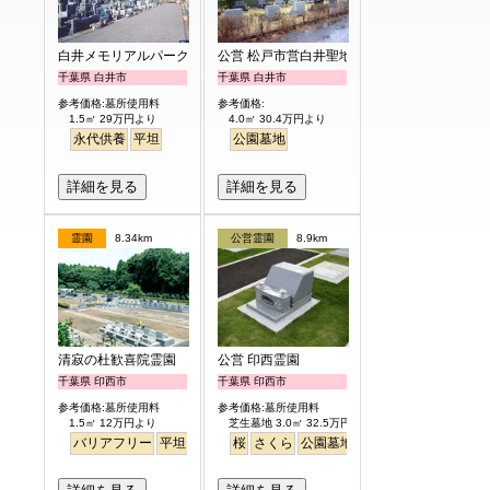
白井メモリアルパーク
公営 松戸市営白井聖地公園
千葉県 白井市
千葉県 白井市
参考価格:墓所使用料
参考価格:
1.5㎡ 29万円より
4.0㎡ 30.4万円より
永代供養
平坦
公園墓地
詳細を見る
詳細を見る
霊園
8.34km
公営霊園
8.9km
清寂の杜歓喜院霊園
公営 印西霊園
千葉県 印西市
千葉県 印西市
参考価格:墓所使用料
参考価格:墓所使用料
1.5㎡ 12万円より
芝生墓地 3.0㎡ 32.5万円より
バリアフリー
平坦
ペット
桜
さくら
公園墓地
芝生