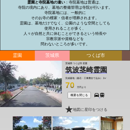
霊園と寺院墓地の違い
：寺院墓地は普通は、

寺院の境内にあり、墓地の整備管理は寺院が行います。

寺院墓地には、一般的に

そのお寺の檀家・信者が埋葬されます。

霊園は、墓地だけでなく、公園のような空間としても

使用されることが多く、

人々が自然と共に休むことができるという特長や

宗教宗派や資格などを

問わないところが多いです。
霊園
茨城県
つくば市
茨城県 つくば市 若栗
筑波茎崎霊園
完成墓地（墓石・工事費全て込み）
2㎡
70
万円より
概要を閉じる
地図に星印をつける