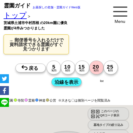
霊園ガイド
お墓探しの老舗・霊園ガイドWeb版
トップ
>
Menu
茨城県土浦市中村西根 の20km圏に優良
霊園が4件みつかりました
→ 郵便番号を入れるだけで
資料請求できる霊園がすぐ
見つかります
list
霊園
寺院
霊廟
神道
公営
※大きな〇は個別ページを閲覧済み
このページの
QRコード表示
墓地タイプの絞り込み