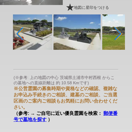
地図に星印をつける
(※参考: 上の地図の中心 茨城県土浦市中村西根 からこ
の墓地への直線距離は 約 10.58 Kmです)
※公営霊園の募集時期や資格などの確認、複雑な
お申込み手続きのご相談、建墓のご相談、ご当選
区画のご案内ご相談もお気軽にお問い合わせくだ
さい。
（参考: → ご自宅に近い優良霊園を検索：
郵便番
号で墓地を探す
）