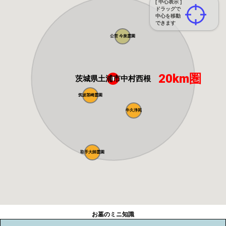
[ 中心表示 ]
ドラッグで
中心を移動
できます
公営 今泉霊園
20km圏
茨城県土浦市中村西根
筑波茎崎霊園
牛久浄苑
取手大師霊園
お墓のミニ知識