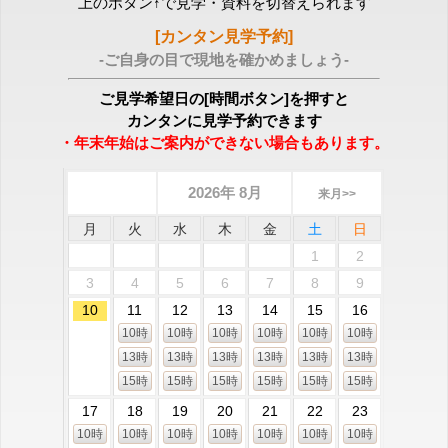
上のボタン↑で見学・資料を切替えられます
[カンタン見学予約]
-ご自身の目で現地を確かめましょう-
ご見学希望日の[時間ボタン]を押すと
カンタンに見学予約できます
・年末年始はご案内ができない場合もあります。
2026年 8月
来月>>
月
火
水
木
金
土
日
1
2
3
4
5
6
7
8
9
10
11
12
13
14
15
16
10時
10時
10時
10時
10時
10時
13時
13時
13時
13時
13時
13時
15時
15時
15時
15時
15時
15時
17
18
19
20
21
22
23
10時
10時
10時
10時
10時
10時
10時