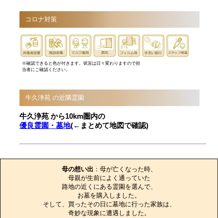
コロナ対策
※確認できると色が付きます。状況は日々変わりますので担
当者にご確認ください。
牛久浄苑 の近隣霊園
牛久浄苑 から10km圏内の
優良霊園・墓地
(←まとめて地図で確認)
お墓のエピソード
母の想い出
：母が亡くなった時、

母親が生前によく通っていた

路地の近くにある霊園を選んで、

お墓を購入しました。

そして、買ったその日に墓地に行った家族は、

奇妙な現象に遭遇しました。
