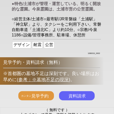
●特色/土浦市が管理・運営している、明るく開放
的な霊園。今泉霊園は、土浦市営の公営霊園。
○経営主体/土浦市○最寄駅/JR常磐線「土浦駅」
「神立駅」より、タクシーをご利用下さい。常磐
自動車道「土浦北IC」より約10分。○宗教/今泉
1186○設備/管理事務所、駐車場、休憩所
デザイン
耐震
公営
1080015_0002
見学予約・資料請求（無料）
※首都圏の墓地不足は深刻です。良い場所はお
早めに
(
参考：※墓地不足の現況
)
。
（ 無料です ）