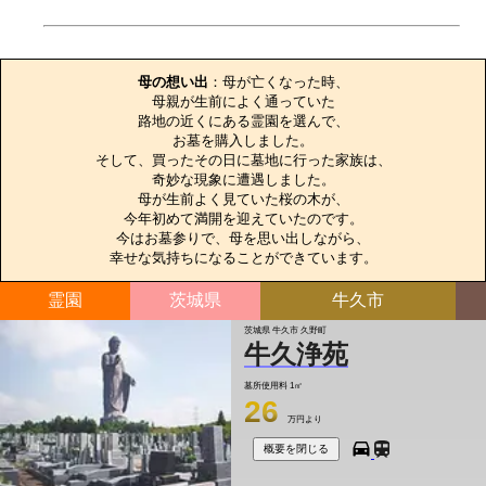
お墓のエピソード
母の想い出
：母が亡くなった時、

母親が生前によく通っていた

路地の近くにある霊園を選んで、

お墓を購入しました。

そして、買ったその日に墓地に行った家族は、

奇妙な現象に遭遇しました。

母が生前よく見ていた桜の木が、

今年初めて満開を迎えていたのです。

今はお墓参りで、母を思い出しながら、

幸せな気持ちになることができています。
霊園
茨城県
牛久市
茨城県 牛久市 久野町
牛久浄苑
墓所使用料
1㎡
26
万円より
概要を閉じる