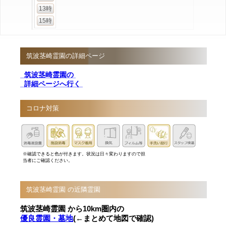
13時
15時
筑波茎崎霊園の詳細ページ
筑波茎崎霊園の
詳細ページへ行く
コロナ対策
※確認できると色が付きます。状況は日々変わりますので担
当者にご確認ください。
筑波茎崎霊園 の近隣霊園
筑波茎崎霊園 から10km圏内の
優良霊園・墓地
(←まとめて地図で確認)