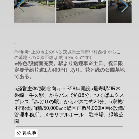
(※参考: 上の地図の中心 茨城県土浦市中村西根 からこ
の墓地への直線距離は 約 6.95 Kmです)
●特色/設備面充実。駅より送迎車※土日、祝日限
定要予約片道1人400円）あり。花と緑の公園墓地
である。
○経営主体/(宗)念向寺・S58年開設○最寄駅/JR常
磐線「牛久駅」からバスで約18分、つくばエクス
プレス「みどりの駅」からバスで約20分。○宗教/
不問○総面積/50,000㎡○総区画数/4,000区画○設備/
管理事務所、メモリアルホール、駐車場、緑地公
園
公園墓地