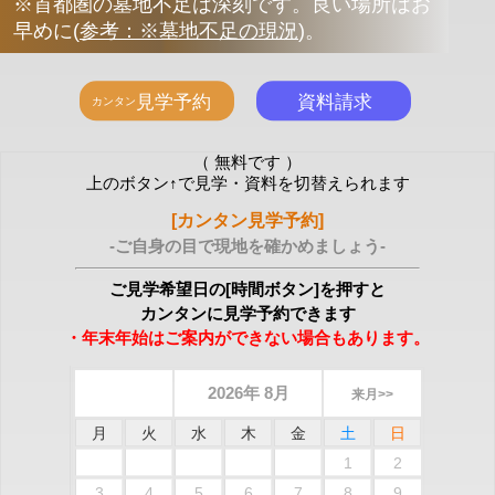
※首都圏の墓地不足は深刻です。良い場所はお
早めに
(
参考：※墓地不足の現況
)
。
（ 無料です ）
上のボタン↑で見学・資料を切替えられます
[カンタン見学予約]
-ご自身の目で現地を確かめましょう-
ご見学希望日の[時間ボタン]を押すと
カンタンに見学予約できます
・年末年始はご案内ができない場合もあります。
2026年 8月
来月>>
月
火
水
木
金
土
日
1
2
3
4
5
6
7
8
9