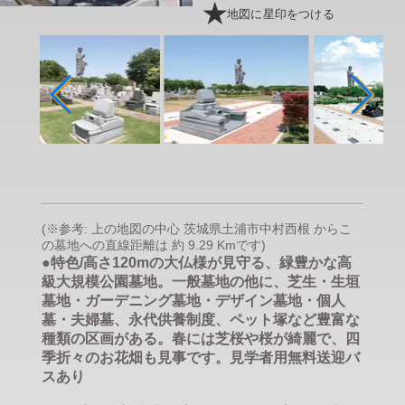
地図に星印をつける
(※参考: 上の地図の中心 茨城県土浦市中村西根 からこ
の墓地への直線距離は 約 9.29 Kmです)
●特色/高さ120mの大仏様が見守る、緑豊かな高
級大規模公園墓地。一般墓地の他に、芝生・生垣
墓地・ガーデニング墓地・デザイン墓地・個人
墓・夫婦墓、永代供養制度、ペット塚など豊富な
種類の区画がある。春には芝桜や桜が綺麗で、四
季折々のお花畑も見事です。見学者用無料送迎バ
スあり