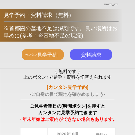
1080001_0002
見学予約・資料請求（無料）
※首都圏の墓地不足は深刻です。良い場所はお
早めに
(
参考：※墓地不足の現況
)
。
（ 無料です ）
上のボタン↑で見学・資料を切替えられます
[カンタン見学予約]
-ご自身の目で現地を確かめましょう-
ご見学希望日の[時間ボタン]を押すと
カンタンに見学予約できます
・年末年始はご案内ができない場合もあります。
2026年 8月
来月>>