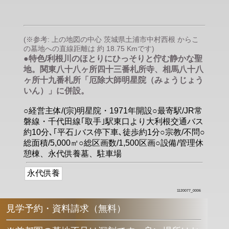
(※参考: 上の地図の中心 茨城県土浦市中村西根 からこ
の墓地への直線距離は 約 18.75 Kmです)
●特色/利根川のほとりにひっそりと佇む静かな聖
地。関東八十八ヶ所四十三番札所寺、相馬八十八
ヶ所十九番札所「厄除大師明星院（みょうじょう
いん）」に併設。
○経営主体/(宗)明星院・1971年開設○最寄駅/JR常
磐線・千代田線｢取手｣駅東口より大利根交通バス
約10分､｢平石｣バス停下車､徒歩約1分○宗教/不問○
総面積/5,000㎡○総区画数/1,500区画○設備/管理休
憩棟、永代供養墓、駐車場
永代供養
1120077_0006
見学予約・資料請求（無料）