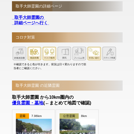
取手大師霊園の詳細ページ
取手大師霊園の
詳細ページへ行く
コロナ対策
※確認できると色が付きます。状況は日々変わりますので担
当者にご確認ください。
取手大師霊園 の近隣霊園
取手大師霊園 から10km圏内の
優良霊園・墓地
(←まとめて地図で確認)
霊園
7.96km
公営霊園
8km