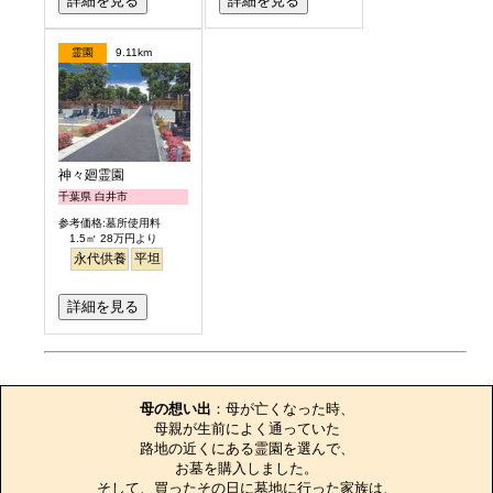
詳細を見る
詳細を見る
霊園
9.11km
神々廻霊園
千葉県 白井市
参考価格:墓所使用料
1.5㎡ 28万円より
永代供養
平坦
詳細を見る
お墓のエピソード
母の想い出
：母が亡くなった時、

母親が生前によく通っていた

路地の近くにある霊園を選んで、

お墓を購入しました。

そして、買ったその日に墓地に行った家族は、
