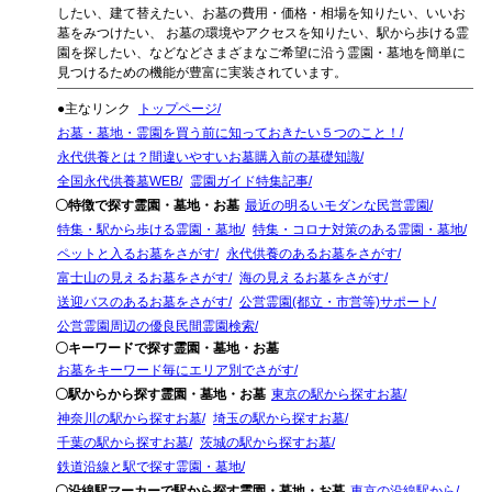
したい、建て替えたい、お墓の費用・価格・相場を知りたい、いいお
墓をみつけたい、 お墓の環境やアクセスを知りたい、駅から歩ける霊
園を探したい、などなどさまざまなご希望に沿う霊園・墓地を簡単に
見つけるための機能が豊富に実装されています。
●主なリンク
トップページ
お墓・墓地・霊園を買う前に知っておきたい５つのこと！
永代供養とは？間違いやすいお墓購入前の基礎知識
全国永代供養墓WEB
霊園ガイド特集記事
〇特徴で探す霊園・墓地・お墓
最近の明るいモダンな民営霊園
特集・駅から歩ける霊園・墓地
特集・コロナ対策のある霊園・墓地
ペットと入るお墓をさがす
永代供養のあるお墓をさがす
富士山の見えるお墓をさがす
海の見えるお墓をさがす
送迎バスのあるお墓をさがす
公営霊園(都立・市営等)サポート
公営霊園周辺の優良民間霊園検索
〇キーワードで探す霊園・墓地・お墓
お墓をキーワード毎にエリア別でさがす
〇駅からから探す霊園・墓地・お墓
東京の駅から探すお墓
神奈川の駅から探すお墓
埼玉の駅から探すお墓
千葉の駅から探すお墓
茨城の駅から探すお墓
鉄道沿線と駅で探す霊園・墓地
〇沿線駅マーカーで駅から探す霊園・墓地・お墓
東京の沿線駅から