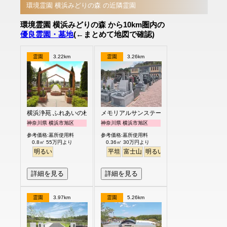
環境霊園 横浜みどりの森 の近隣霊園
環境霊園 横浜みどりの森 から10km圏内の
優良霊園・墓地
(←まとめて地図で確認)
霊園
3.22km
霊園
3.26km
横浜浄苑 ふれあいの杜
メモリアルサンステージ
神奈川県 横浜市旭区
神奈川県 横浜市旭区
参考価格:墓所使用料
参考価格:墓所使用料
0.8㎡ 55万円より
0.36㎡ 30万円より
明るい
平坦
富士山
明るい
詳細を見る
詳細を見る
霊園
3.97km
霊園
5.26km