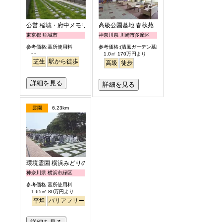
公営 稲城・府中メモリアルパーク
高級公園墓地 春秋苑
東京都 稲城市
神奈川県 川崎市多摩区
参考価格:墓所使用料
参考価格:(清風ガーデン墓所)
- -
1.0㎡ 170万円より
芝生
駅から徒歩
高級
徒歩
詳細を見る
詳細を見る
霊園
6.23km
環境霊園 横浜みどりの森
神奈川県 横浜市緑区
参考価格:墓所使用料
1.65㎡ 80万円より
平坦
バリアフリー
徒歩
明るい