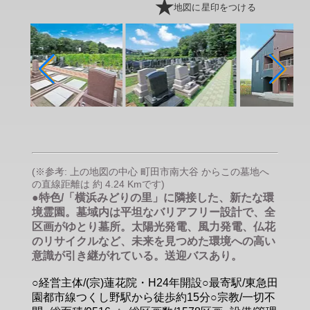
地図に星印をつける
(※参考: 上の地図の中心 町田市南大谷 からこの墓地へ
の直線距離は 約 4.24 Kmです)
●特色/「横浜みどりの里」に隣接した、新たな環
境霊園。墓域内は平坦なバリアフリー設計で、全
区画がゆとり墓所。太陽光発電、風力発電、仏花
のリサイクルなど、未来を見つめた環境への高い
意識が引き継がれている。送迎バスあり。
○経営主体/(宗)蓮花院・H24年開設○最寄駅/東急田
園都市線つくし野駅から徒歩約15分○宗教/一切不