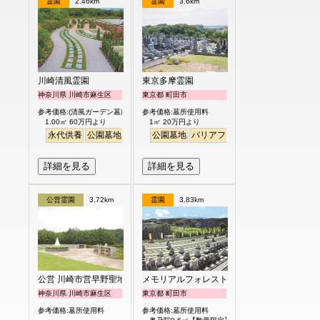
霊園
2.46km
霊園
3.6km
川崎清風霊園
東京多摩霊園
神奈川県 川崎市麻生区
東京都 町田市
参考価格:(清風ガーデン墓所)
参考価格:墓所使用料
1.00㎡ 60万円より
1㎡ 20万円より
永代供養
公園墓地
駅から徒歩
公園墓地
バリアフリー
詳細を見る
詳細を見る
公営霊園
3.72km
霊園
3.83km
公営 川崎市営早野聖地公園
メモリアルフォレスト多摩
神奈川県 川崎市麻生区
東京都 町田市
参考価格:墓所使用料
参考価格:墓所使用料
- -