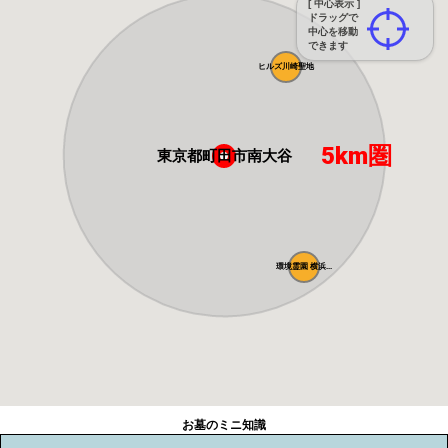
[ 中心表示 ]
ドラッグで
中心を移動
できます
ヒルズ川崎聖地
5km圏
東京都町田市南大谷
環境霊園 横浜...
お墓のミニ知識