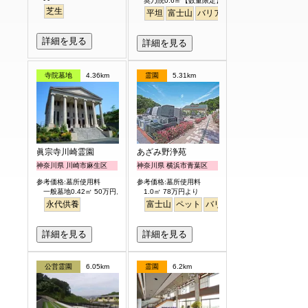
奥乃院0.6㎡【数量限定】 24万円より
芝生
平坦
富士山
バリアフリー
日本庭園
詳細を見る
詳細を見る
寺院墓地
4.36km
霊園
5.31km
眞宗寺川崎霊園
あざみ野浄苑
神奈川県 川崎市麻生区
神奈川県 横浜市青葉区
参考価格:墓所使用料
参考価格:墓所使用料
一般墓地0.42㎡ 50万円より
1.0㎡ 78万円より
永代供養
富士山
ペット
バリアフリー
明るい
詳細を見る
詳細を見る
公営霊園
6.05km
霊園
6.2km