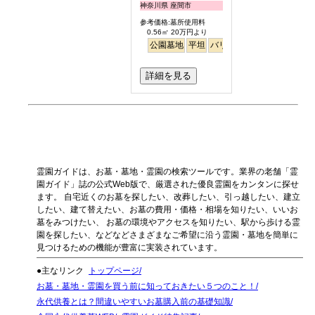
神奈川県 座間市
参考価格:墓所使用料
0.56㎡ 20万円より
公園墓地
平坦
バリアフリー
徒歩
詳細を見る
霊園ガイドは、お墓・墓地・霊園の検索ツールです。業界の老舗「霊
園ガイド」誌の公式Web版で、厳選された優良霊園をカンタンに探せ
ます。 自宅近くのお墓を探したい、改葬したい、引っ越したい、建立
したい、建て替えたい、お墓の費用・価格・相場を知りたい、いいお
墓をみつけたい、 お墓の環境やアクセスを知りたい、駅から歩ける霊
園を探したい、などなどさまざまなご希望に沿う霊園・墓地を簡単に
見つけるための機能が豊富に実装されています。
●主なリンク
トップページ
お墓・墓地・霊園を買う前に知っておきたい５つのこと！
永代供養とは？間違いやすいお墓購入前の基礎知識