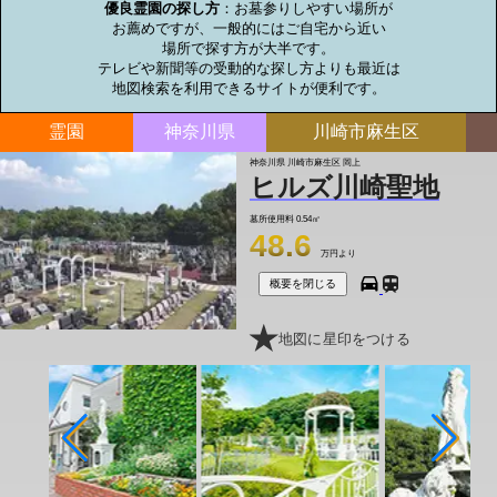
優良霊園の探し方
：お墓参りしやすい場所が

お薦めですが、一般的にはご自宅から近い

場所で探す方が大半です。

テレビや新聞等の受動的な探し方よりも最近は

地図検索を利用できるサイトが便利です。
霊園
神奈川県
川崎市麻生区
神奈川県 川崎市麻生区 岡上
ヒルズ川崎聖地
墓所使用料
0.54㎡
48.6
万円より
概要を閉じる
地図に星印をつける