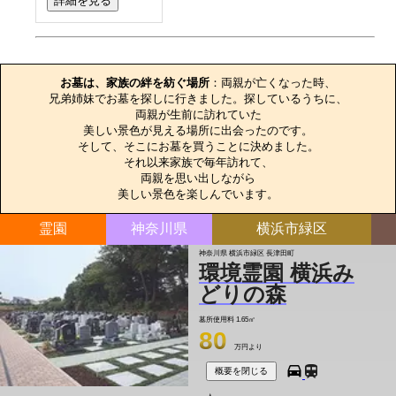
詳細を見る
お墓のエピソード
お墓は、家族の絆を紡ぐ場所
：両親が亡くなった時、

兄弟姉妹でお墓を探しに行きました。探しているうちに、

両親が生前に訪れていた

美しい景色が見える場所に出会ったのです。

そして、そこにお墓を買うことに決めました。

それ以来家族で毎年訪れて、

両親を思い出しながら

美しい景色を楽しんでいます。
霊園
神奈川県
横浜市緑区
神奈川県 横浜市緑区 長津田町
環境霊園 横浜み
どりの森
墓所使用料
1.65㎡
80
万円より
概要を閉じる