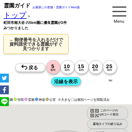
霊園ガイド
お墓探しの老舗・霊園ガイドWeb版
トップ
>
Menu
町田市南大谷 の5km圏に優良霊園が2件
みつかりました
→ 郵便番号を入れるだけで
資料請求できる霊園がすぐ
見つかります
list
霊園
寺院
霊廟
神道
公営
※大きな〇は個別ページを閲覧済み
このページの
QRコード表示
墓地タイプの絞り込み