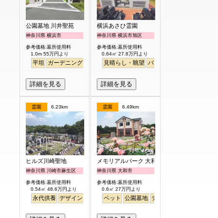
公園墓地 川井聖苑
横浜あさひ霊園
神奈川県 横浜市
神奈川県 横浜市旭区
参考価格:墓所使用料
参考価格:墓所使用料
1.0m 55万円より
0.64㎡ 27.8万円より
平坦
ガーデニング
永代供養
見晴らし・眺望
バリアフリー
明るい
詳細を見る
詳細を見る
霊園
6.23km
霊園
6.49km
ヒルズ川崎聖地
メモリアルパーク 大和墓苑 ふれあいの郷
神奈川県 川崎市麻生区
神奈川県 大和市
参考価格:墓所使用料
参考価格:墓所使用料
0.54㎡ 48.6万円より
0.6㎡ 27万円より
永代供養
デザイン
駅から徒歩
ペット
明るい
公園墓地
テラス
駅から徒歩
明る