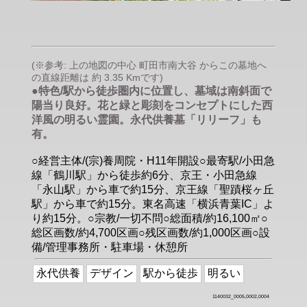
(※参考: 上の地図の中心 町田市南大谷 からこの墓地へ
の直線距離は 約 3.35 Kmです)
●特色/駅から徒歩圏内に位置し、墓域は南斜面で
陽当り良好。花と緑と彫刻をコンセプトにした西
洋風の明るい霊園。永代供養墓「リリーフ」も
有。
○経営主体/(宗)養周院・H11年開設○最寄駅/小田急
線「鶴川駅」から徒歩約6分、京王・小田急線
「永山駅」から車で約15分、京王線「聖蹟桜ヶ丘
駅」から車で約15分。東名高速「横浜青葉IC」よ
り約15分。○宗教/一切不問○総面積/約16,100㎡○
総区画数/約4,700区画○残区画数/約1,000区画○設
備/管理事務所・駐車場・休憩所
永代供養
デザイン
駅から徒歩
明るい
1140032_0005,0002,0004