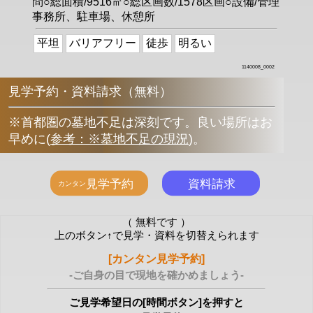
問○総面積/9516㎡○総区画数/1578区画○設備/管理
事務所、駐車場、休憩所
平坦
バリアフリー
徒歩
明るい
1140008_0002
見学予約・資料請求（無料）
※首都圏の墓地不足は深刻です。良い場所はお
早めに
(
参考：※墓地不足の現況
)
。
（ 無料です ）
上のボタン↑で見学・資料を切替えられます
[カンタン見学予約]
-ご自身の目で現地を確かめましょう-
ご見学希望日の[時間ボタン]を押すと