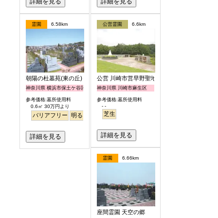
詳細を見る
詳細を見る
霊園
6.58km
公営霊園
6.6km
朝陽の杜墓苑(東の丘)
公営 川崎市営早野聖地公園
神奈川県 横浜市保土ケ谷区
神奈川県 川崎市麻生区
参考価格:墓所使用料
参考価格:墓所使用料
- -
0.6㎡ 30万円より
芝生
バリアフリー
明るい
詳細を見る
詳細を見る
霊園
6.66km
座間霊園 天空の郷