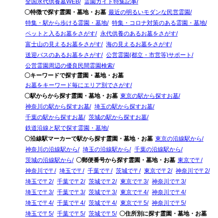
全国永代供養墓WEB
霊園ガイド特集記事
〇特徴で探す霊園・墓地・お墓
最近の明るいモダンな民営霊園
特集・駅から歩ける霊園・墓地
特集・コロナ対策のある霊園・墓地
ペットと入るお墓をさがす
永代供養のあるお墓をさがす
富士山の見えるお墓をさがす
海の見えるお墓をさがす
送迎バスのあるお墓をさがす
公営霊園(都立・市営等)サポート
公営霊園周辺の優良民間霊園検索
〇キーワードで探す霊園・墓地・お墓
お墓をキーワード毎にエリア別でさがす
〇駅からから探す霊園・墓地・お墓
東京の駅から探すお墓
神奈川の駅から探すお墓
埼玉の駅から探すお墓
千葉の駅から探すお墓
茨城の駅から探すお墓
鉄道沿線と駅で探す霊園・墓地
〇沿線駅マーカーで駅から探す霊園・墓地・お墓
東京の沿線駅から
神奈川の沿線駅から
埼玉の沿線駅から
千葉の沿線駅から
茨城の沿線駅から
〇郵便番号から探す霊園・墓地・お墓
東京で〒
神奈川で〒
埼玉で〒
千葉で〒
茨城で〒
東京で〒2
神奈川で〒2
埼玉で〒2
千葉で〒2
茨城で〒2
東京で〒3
神奈川で〒3
埼玉で〒3
千葉で〒3
茨城で〒3
東京で〒4
神奈川で〒4
埼玉で〒4
千葉で〒4
茨城で〒4
東京で〒5
神奈川で〒5
埼玉で〒5
千葉で〒5
茨城で〒5
〇住所別に探す霊園・墓地・お墓