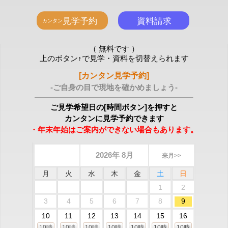
（ 無料です ）
上のボタン↑で見学・資料を切替えられます
[カンタン見学予約]
-ご自身の目で現地を確かめましょう-
ご見学希望日の[時間ボタン]を押すと
カンタンに見学予約できます
・年末年始はご案内ができない場合もあります。
2026年 8月
来月>>
月
火
水
木
金
土
日
1
2
3
4
5
6
7
8
9
10
11
12
13
14
15
16
10時
10時
10時
10時
10時
10時
10時