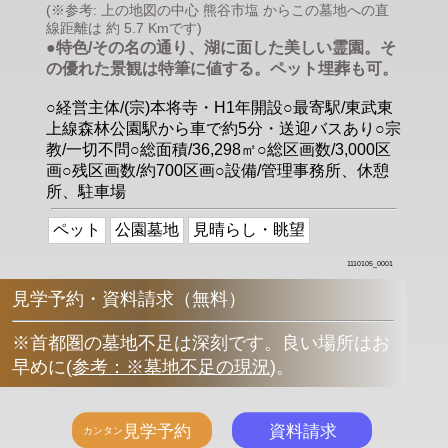
(※参考: 上の地図の中心 熊谷市塩 からこの墓地への直
線距離は 約 5.7 Kmです)
●特色/その名の通り、湖に面した美しい霊園。そ
の優れた景観は特筆に値する。ペット埋葬も可。
○経営主体/(宗)本将寺・H1年開設○最寄駅/東武東
上線森林公園駅から車で約5分・送迎バスあり○宗
教/一切不問○総面積/36,298㎡○総区画数/3,000区
画○残区画数/約700区画○設備/管理事務所、休憩
所、駐車場
ペット
公園墓地
見晴らし・眺望
1110105_0001
見学予約・資料請求（無料）
※首都圏の墓地不足は深刻です。良い場所はお
早めに
(
参考：※墓地不足の現況
)
。