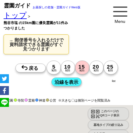
霊園ガイド
お墓探しの老舗・霊園ガイドWeb版
トップ
>
Menu
熊谷市塩 の15km圏に優良霊園が11件み
つかりました
→ 郵便番号を入れるだけで
資料請求できる霊園がすぐ
見つかります
list
霊園
寺院
霊廟
神道
公営
※大きな〇は個別ページを閲覧済み
このページの
QRコード表示
墓地タイプの絞り込み