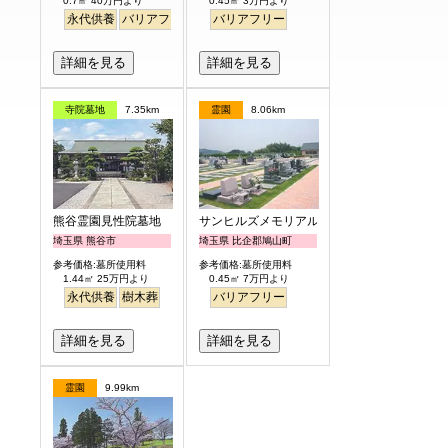
0.7㎡ 40万円より
0.45㎡ 3万円より
永代供養
バリアフリー
バリアフリー
詳細を見る
詳細を見る
寺院墓地
7.35km
霊園
8.06km
熊谷霊園見性院墓地
サンヒルズメモリアルガーデン
埼玉県 熊谷市
埼玉県 比企郡鳩山町
参考価格:墓所使用料
参考価格:墓所使用料
1.44㎡ 25万円より
0.45㎡ 7万円より
永代供養
樹木葬
バリアフリー
詳細を見る
詳細を見る
霊園
9.99km