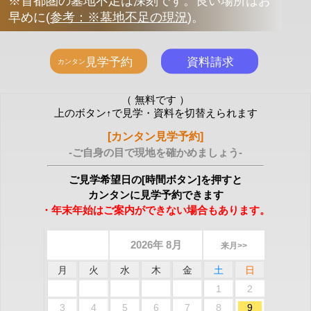
※首都圏の墓地不足は深刻です。良い場所はお
早めに
(
参考：※墓地不足の現況
)
。
（ 無料です ）
上のボタン↑で見学・資料を切替えられます
[カンタン見学予約]
-ご自身の目で現地を確かめましょう-
ご見学希望日の[時間ボタン]を押すと
カンタンに見学予約できます
・年末年始はご案内ができない場合もあります。
2026年 8月
来月>>
月
火
水
木
金
土
日
1
2
3
4
5
6
7
8
9