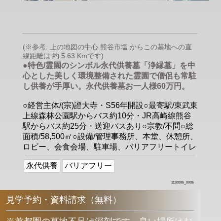
(※参考: 上の地図の中心 熊谷市塩 からこの墓地への直
線距離は 約 5.63 Kmです)
●特色/霊園のシンボル永代供養墓「浄縁墓」を中
心とした美しく環境整備された霊園で僧侶も常駐
し供養が手厚い。永代供養墓お一人様60万円。
○経営主体/(宗)證大寺・S56年開設○最寄駅/東武東
上線森林公園駅からバス約10分・JR高崎線熊谷
駅からバス約25分・送迎バスあり○宗教/不問○総
面積/58,500㎡○設備/管理事務所、本堂、休憩所、
ロビー、会食会場、駐車場、バリアフリートイレ
永代供養
バリアフリー
1110095_0005
見学予約・資料請求（無料）