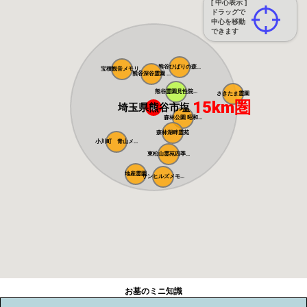
[ 中心表示 ]
ドラッグで
中心を移動
できます
熊谷ひばりの森...
宝積観音メモリ...
熊谷深谷霊園 ...
熊谷霊園見性院...
さきたま霊園
15km圏
埼玉県熊谷市塩
森林公園 昭和...
森林湖畔霊苑
小川町 青山メ...
東松山霊苑四季...
地産霊園
サンヒルズメモ...
お墓のミニ知識