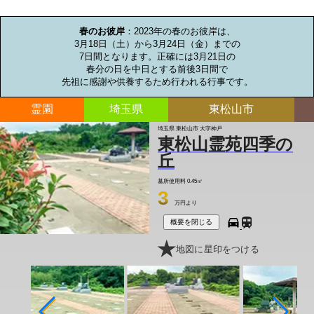
お墓のミニ知識
春のお彼岸
：2023年の春のお彼岸は、

3月18日（土）から3月24日（金）までの

7日間となります。正確には3月21日の

春分の日を中日とする前後3日間で

先祖に感謝や供養するため行われる行事です。
霊園
埼玉県
東松山市
埼玉県 東松山市 大字神戸
東松山霊苑四季の
丘
墓所使用料
0.45㎡
3
万円より
概要を閉じる
地図に星印をつける