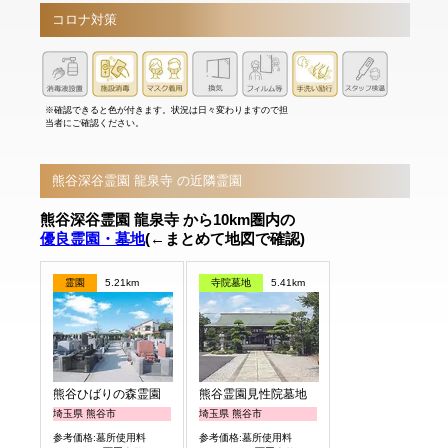
コロナ対策
※確認できると色が付きます。状況は日々変わりますので担
当者にご確認ください。
熊谷深谷霊園 龍泉寺 の近隣霊園
熊谷深谷霊園 龍泉寺 から10km圏内の
優良霊園・墓地
(←まとめて地図で確認)
霊園
5.21km
寺院墓地
5.41km
熊谷ひばりの森霊園
熊谷霊園見性院墓地
埼玉県 熊谷市
埼玉県 熊谷市
参考価格:墓所使用料
参考価格:墓所使用料