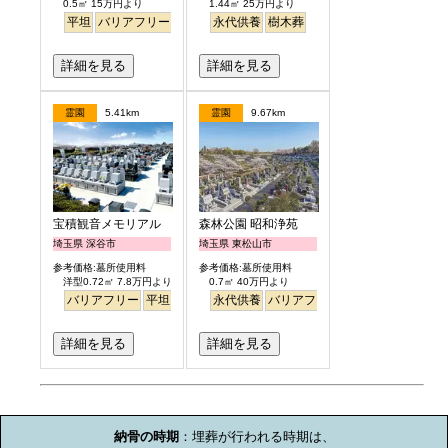
0.5㎡ 15万円より
1.44㎡ 25万円より
平坦
バリアフリー
永代供養
永代供養
樹木葬
詳細を見る
詳細を見る
霊園
5.41km
霊園
9.67km
宝積観音メモリアル 悠久の丘
森林公園 昭和浄苑
埼玉県 深谷市
埼玉県 東松山市
参考価格:墓所使用料
参考価格:墓所使用料
洋型0.72㎡ 7.8万円より
0.7㎡ 40万円より
バリアフリー
平坦
ペット
永代供養
バリアフリー
詳細を見る
詳細を見る
お墓のミニ知識
納骨の時期
：埋葬が行われる時期は、
