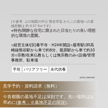
(※参考: 上の地図の中心 熊谷市塩 からこの墓地への直
線距離は 約 8.57 Kmです)
●特色/閑静な住宅に囲まれた日当たりの良い理想
的な環境の霊園。
○経営主体/(宗)養平寺・H24年開設○最寄駅/JR高
崎線熊谷駅から車で約8分、籠原駅から車で約10
分○宗教/在来仏教もしくは無宗教のみ○設備/管理
事務所、駐車場
平坦
バリアフリー
永代供養
1110114_0005,0002
見学予約・資料請求（無料）
※首都圏の墓地不足は深刻です。良い場所はお
早めに
(
参考：※墓地不足の現況
)
。