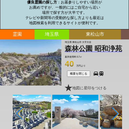
優良霊園の探し方
：お墓参りしやすい場所が

お薦めですが、一般的にはご自宅から近い

場所で探す方が大半です。

テレビや新聞等の受動的な探し方よりも最近は

地図検索を利用できるサイトが便利です。
霊園
埼玉県
東松山市
埼玉県 東松山市 大字大谷
森林公園 昭和浄苑
墓所使用料
0.7㎡
40
万円より
概要を閉じる
地図に星印をつける