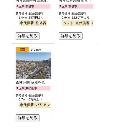
熊谷霊園見性院墓地
熊谷深谷霊園 龍泉寺
埼玉県 熊谷市
埼玉県 熊谷市
参考価格:墓所使用料
参考価格:墓所使用料
1.44㎡ 25万円より
0.64㎡ 12.8万円より
永代供養
樹木葬
ペット
永代供養
バリアフリー
樹木葬
詳細を見る
詳細を見る
霊園
9.08km
森林公園 昭和浄苑
埼玉県 東松山市
参考価格:墓所使用料
0.7㎡ 40万円より
永代供養
バリアフリー
詳細を見る