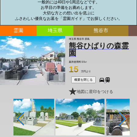
一般的には49日や1周忌などです。

お早目の準備をお薦めします。

大切な方との想い出を偲ぶに

ふさわしい優良なお墓を「霊園ガイド」でお探しください。
霊園
埼玉県
熊谷市
埼玉県 熊谷市 原島
熊谷ひばりの森霊
園
墓所使用料
0.5㎡
15
万円より
概要を閉じる
地図に星印をつける