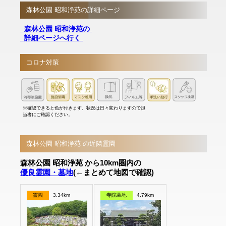
森林公園 昭和浄苑の詳細ページ
森林公園 昭和浄苑の
詳細ページへ行く
コロナ対策
※確認できると色が付きます。状況は日々変わりますので担
当者にご確認ください。
森林公園 昭和浄苑 の近隣霊園
森林公園 昭和浄苑 から10km圏内の
優良霊園・墓地
(←まとめて地図で確認)
霊園
3.34km
寺院墓地
4.79km