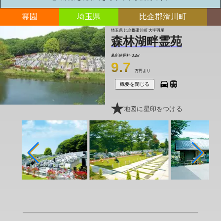
霊園
埼玉県
比企郡滑川町
埼玉県 比企郡滑川町 大字羽尾
森林湖畔霊苑
墓所使用料
0.3㎡
9.7
万円より
概要を閉じる
地図に星印をつける