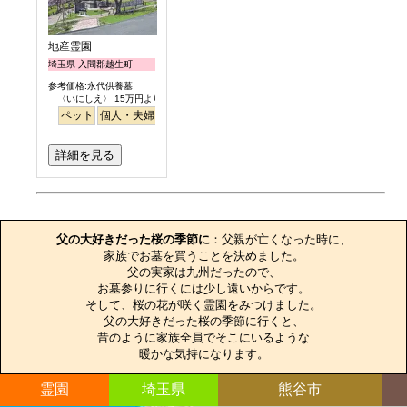
地産霊園
埼玉県 入間郡越生町
参考価格:永代供養墓
〈いにしえ〉 15万円より
ペット
個人・夫婦
ガーデニング
公園墓地
詳細を見る
お墓のエピソード
父の大好きだった桜の季節に
：父親が亡くなった時に、

家族でお墓を買うことを決めました。

父の実家は九州だったので、

お墓参りに行くには少し遠いからです。

そして、桜の花が咲く霊園をみつけました。

父の大好きだった桜の季節に行くと、

昔のように家族全員でそこにいるような

暖かな気持になります。
霊園
埼玉県
熊谷市