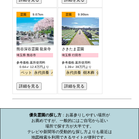
霊園
9.67km
霊園
9.96km
熊谷深谷霊園 龍泉寺
さきたま霊園
埼玉県 熊谷市
埼玉県 行田市
参考価格:墓所使用料
参考価格:墓所使用料
0.64㎡ 12.8万円より
1.39㎡ 39万円より
ペット
永代供養
バリアフリー
永代供養
樹木葬
樹木葬
公園墓地
平坦
詳細を見る
詳細を見る
お墓のミニ知識
優良霊園の探し方
：お墓参りしやすい場所が

お薦めですが、一般的にはご自宅から近い

場所で探す方が大半です。

テレビや新聞等の受動的な探し方よりも最近は

地図検索を利用できるサイトが便利です。