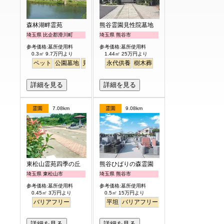
森林湖畔霊苑
熊谷霊園見性院墓地
埼玉県 比企郡滑川町
埼玉県 熊谷市
参考価格:墓所使用料
参考価格:墓所使用料
0.3㎡ 9.7万円より
1.44㎡ 25万円より
ペット
公園墓地
見晴らし・眺望
永代供養
樹木葬
詳細を見る
詳細を見る
霊園
7.08km
霊園
9.08km
東松山霊苑四季の丘
熊谷ひばりの森霊園
埼玉県 東松山市
埼玉県 熊谷市
参考価格:墓所使用料
参考価格:墓所使用料
0.45㎡ 3万円より
0.5㎡ 15万円より
バリアフリー
平坦
バリアフリー
永代供養
詳細を見る
詳細を見る