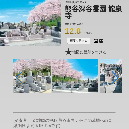
埼玉県 熊谷市 三ヶ尻
熊谷深谷霊園 龍泉
寺
墓所使用料
0.64㎡
12.8
万円より
概要を閉じる
地図に星印をつける
(※参考: 上の地図の中心 熊谷市塩 からこの墓地への直
線距離は 約 5.96 Kmです)