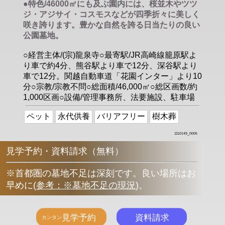
●特色/46000㎡にも及ぶ園内には、桜並木やツツ
ジ・アジサイ・コスモスなどが四季折々に美しく
咲き誇ります。豊かな自然を誇る日当たりの良い
公園墓地。
○経営主体/(宗)龍泉寺○最寄駅/JR高崎線籠原駅よ
り車で約4分、熊谷駅より車で12分、深谷駅より
車で12分。関越自動車道「花園インター」より10
分○宗教/宗教不問○総面積/46,000㎡○総区画数/約
1,000区画○設備/管理事務所、法要施設、駐車場
ペット
永代供養
バリアフリー
樹木葬
1110149_0005
見学予約・資料請求（無料）
※首都圏の墓地不足は深刻です。良い場所はお
早めに
(
参考：※墓地不足の現況
)
。