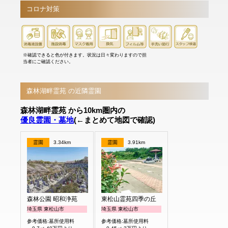
コロナ対策
※確認できると色が付きます。状況は日々変わりますので担
当者にご確認ください。
森林湖畔霊苑 の近隣霊園
森林湖畔霊苑 から10km圏内の
優良霊園・墓地
(←まとめて地図で確認)
霊園
3.34km
霊園
3.91km
森林公園 昭和浄苑
東松山霊苑四季の丘
埼玉県 東松山市
埼玉県 東松山市
参考価格:墓所使用料
参考価格:墓所使用料