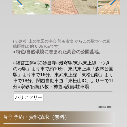
(※参考: 上の地図の中心 熊谷市塩 からこの墓地への直
線距離は 約 8.86 Kmです)
●特色/自然環境に恵まれた高台の公園墓地。
○経営主体/(宗)妙昌寺○最寄駅/東武東上線「つき
のわ駅」より車で約10分。東武東上線「森林公園
駅」より車で16分。東武東上線「東松山駅」より
車で18分。関越自動車道「東松山IC」より車で11
分○宗教/伝統仏教・神道○設備/駐車場
バリアフリー
1110156_0005
見学予約・資料請求（無料）