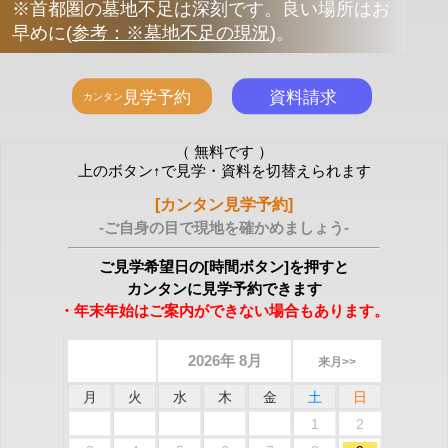
※首都圏の墓地不足は深刻です。良い場所はお
早めに
(
参考：※墓地不足の現況
)
。
（ 無料です ）
上のボタン↑で見学・資料を切替えられます
[カンタン見学予約]
-ご自身の目で現地を確かめましょう-
ご見学希望日の[時間ボタン]を押すと
カンタンに見学予約できます
・年末年始はご案内ができない場合もあります。
2026年 8月
来月>>
月
火
水
木
金
土
日
1
2