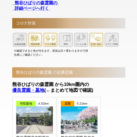
熊谷ひばりの森霊園の
詳細ページへ行く
コロナ対策
※確認できると色が付きます。状況は日々変わりますので担
当者にご確認ください。
熊谷ひばりの森霊園 の近隣霊園
熊谷ひばりの森霊園 から10km圏内の
優良霊園・墓地
(←まとめて地図で確認)
寺院墓地
4.52km
霊園
5.21km