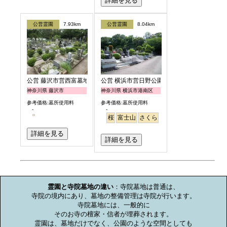
詳細を見る
公営霊園
7.93km
公営霊園
8.04km
公営 藤沢市営西富墓地
公営 横浜市営日野公園墓地
神奈川県 藤沢市
神奈川県 横浜市港南区
参考価格:墓所使用料
参考価格:墓所使用料
-
-
桜
富士山
さくら
詳細を見る
詳細を見る
お墓のミニ知識
霊園と寺院墓地の違い
：寺院墓地は普通は、

寺院の境内にあり、墓地の整備管理は寺院が行います。

寺院墓地には、一般的に

そのお寺の檀家・信者が埋葬されます。

霊園は、墓地だけでなく、公園のような空間としても
