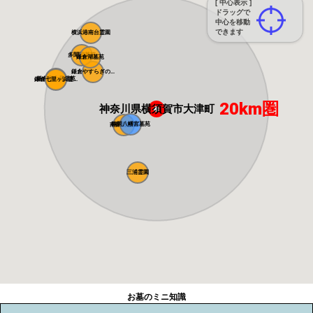
[ 中心表示 ]
ドラッグで
中心を移動
できます
横浜港南台霊園
多聞院墓苑
鎌倉湖墓苑
鎌倉やすらぎの...
鎌倉富士見墓苑
鎌倉七里ヶ浜霊...
20km圏
神奈川県横須賀市大津町
鶴岡八幡宮墓苑
南葉山霊園
三浦霊園
お墓のミニ知識