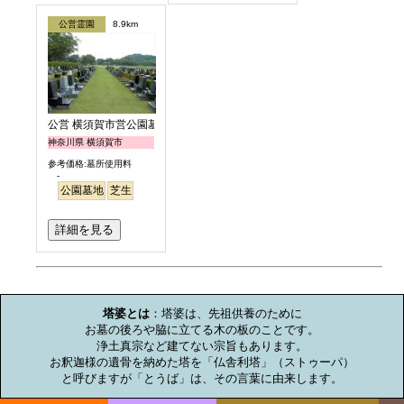
公営霊園
8.9km
公営 横須賀市営公園墓地
神奈川県 横須賀市
参考価格:墓所使用料
-
公園墓地
芝生
詳細を見る
お墓のミニ知識
塔婆とは
：塔婆は、先祖供養のために

お墓の後ろや脇に立てる木の板のことです。

浄土真宗など建てない宗旨もあります。

お釈迦様の遺骨を納めた塔を「仏舎利塔」（ストゥーパ）

と呼びますが「とうば」は、その言葉に由来します。