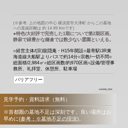
(※参考: 上の地図の中心 横須賀市大津町 からこの墓地
への直線距離は 約 14.99 Kmです)
●特色/大好評で完売した1期についで第2期区画。
静寂で緑豊かな鎌倉では数少ない霊園といえる。
○経営主体/(宗)龍隠庵・H15年開設○最寄駅/JR東
海道線大船駅よりバスで約14分○宗教/一切不問○
総面積/2,984㎡○総区画数/約970区画○設備/管理事
務所、礼拝堂、休憩所、駐車場
バリアフリー
1140098_0002
見学予約・資料請求（無料）
※首都圏の墓地不足は深刻です。良い場所はお
早めに
(
参考：※墓地不足の現況
)
。