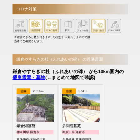
コロナ対策
※確認できると色が付きます。状況は日々変わりますので担
当者にご確認ください。
鎌倉やすらぎの杜（ふれあいの碑） の近隣霊園
鎌倉やすらぎの杜（ふれあいの碑） から10km圏内の
優良霊園・墓地
(←まとめて地図で確認)
霊園
2.65km
霊園
3.5km
鎌倉湖墓苑
多聞院墓苑
神奈川県 鎌倉市
神奈川県 鎌倉市
参考価格:墓所使用料
参考価格:墓所使用料