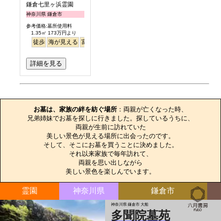
鎌倉七里ヶ浜霊園
神奈川県 鎌倉市
参考価格:墓所使用料
1.35㎡ 173万円より
徒歩
海が見える
富士山
詳細を見る
お墓のエピソード
お墓は、家族の絆を紡ぐ場所
：両親が亡くなった時、

兄弟姉妹でお墓を探しに行きました。探しているうちに、

両親が生前に訪れていた

美しい景色が見える場所に出会ったのです。

そして、そこにお墓を買うことに決めました。

それ以来家族で毎年訪れて、

両親を思い出しながら

美しい景色を楽しんでいます。
霊園
神奈川県
鎌倉市
神奈川県 鎌倉市 大船
多聞院墓苑