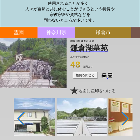
使用されることが多く、

人々が自然と共に休むことができるという特長や

宗教宗派や資格などを

問わないところが多いです。
霊園
神奈川県
鎌倉市
神奈川県 鎌倉市 今泉
鎌倉湖墓苑
墓所使用料
0.6㎡
48
万円より
概要を閉じる
地図に星印をつける