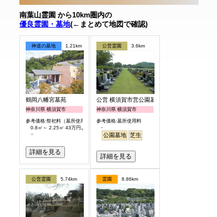
南葉山霊園 から10km圏内の
優良霊園・墓地
(←まとめて地図で確認)
神道の墓地
1.21km
公営霊園
3.6km
鶴岡八幡宮墓苑
公営 横須賀市営公園墓地
神奈川県 横須賀市
神奈川県 横須賀市
参考価格:祭祀料（墓所使用料）
参考価格:墓所使用料
-
0.8㎡～ 2.25㎡ 43万円より
公園墓地
芝生
詳細を見る
詳細を見る
公営霊園
5.74km
霊園
8.86km