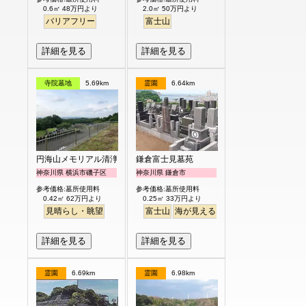
0.6㎡ 48万円より
2.0㎡ 50万円より
バリアフリー
富士山
詳細を見る
詳細を見る
寺院墓地
5.69km
霊園
6.64km
円海山メモリアル清浄園
鎌倉富士見墓苑
神奈川県 横浜市磯子区
神奈川県 鎌倉市
参考価格:墓所使用料
参考価格:墓所使用料
0.42㎡ 62万円より
0.25㎡ 33万円より
見晴らし・眺望
富士山
海が見える
駅から徒歩
詳細を見る
詳細を見る
霊園
6.69km
霊園
6.98km