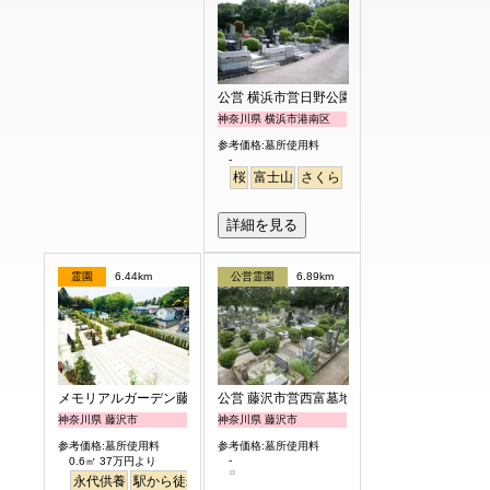
公営 横浜市営日野公園墓地
神奈川県 横浜市港南区
参考価格:墓所使用料
-
桜
富士山
さくら
詳細を見る
霊園
6.44km
公営霊園
6.89km
メモリアルガーデン藤沢第2霊園
公営 藤沢市営西富墓地
神奈川県 藤沢市
神奈川県 藤沢市
参考価格:墓所使用料
参考価格:墓所使用料
-
0.6㎡ 37万円より
永代供養
駅から徒歩
ペット
富士山