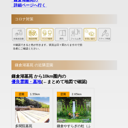
鎌倉湖墓苑の
詳細ページへ行く
コロナ対策
※確認できると色が付きます。状況は日々変わりますので担
当者にご確認ください。
鎌倉湖墓苑 の近隣霊園
鎌倉湖墓苑 から10km圏内の
優良霊園・墓地
(←まとめて地図で確認)
霊園
1.55km
霊園
2.65km
多聞院墓苑
鎌倉やすらぎの杜（ふれあいの碑）