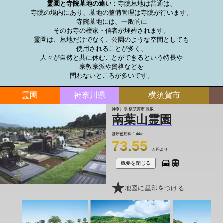
霊園と寺院墓地の違い
：寺院墓地は普通は、

寺院の境内にあり、墓地の整備管理は寺院が行います。

寺院墓地には、一般的に

そのお寺の檀家・信者が埋葬されます。

霊園は、墓地だけでなく、公園のような空間としても

使用されることが多く、

人々が自然と共に休むことができるという特長や

宗教宗派や資格などを

問わないところが多いです。
霊園
神奈川県
横須賀市
神奈川県 横須賀市 長坂
南葉山霊園
墓所使用料
1.44㎡
73.55
万円より
概要を閉じる
地図に星印をつける