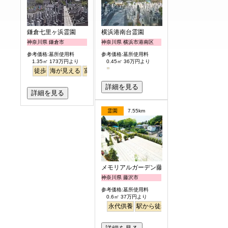
鎌倉七里ヶ浜霊園
横浜港南台霊園
神奈川県 鎌倉市
神奈川県 横浜市港南区
参考価格:墓所使用料
参考価格:墓所使用料
1.35㎡ 173万円より
0.45㎡ 36万円より
徒歩
海が見える
富士山
詳細を見る
詳細を見る
霊園
7.55km
メモリアルガーデン藤沢第2霊園
神奈川県 藤沢市
参考価格:墓所使用料
0.6㎡ 37万円より
永代供養
駅から徒歩
ペット
富士山