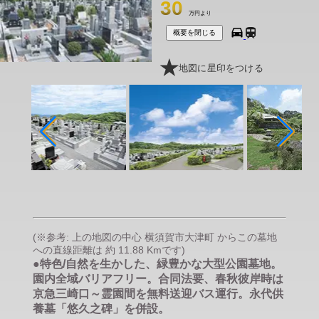
30
万円より
概要を閉じる
地図に星印をつける
(※参考: 上の地図の中心 横須賀市大津町 からこの墓地
への直線距離は 約 11.88 Kmです)
●特色/自然を生かした、緑豊かな大型公園墓地。
園内全域バリアフリー。合同法要、春秋彼岸時は
京急三崎口～霊園間を無料送迎バス運行。永代供
養墓「悠久之碑」を併設。