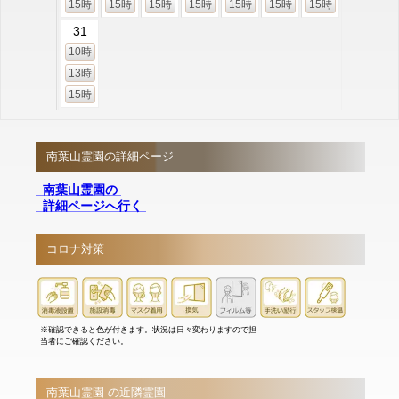
15時
15時
15時
15時
15時
15時
15時
31
10時
13時
15時
南葉山霊園の詳細ページ
南葉山霊園の
詳細ページへ行く
コロナ対策
※確認できると色が付きます。状況は日々変わりますので担
当者にご確認ください。
南葉山霊園 の近隣霊園