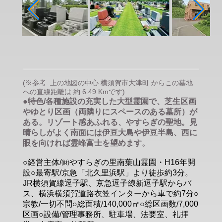
(※参考: 上の地図の中心 横須賀市大津町 からこの墓地
への直線距離は 約 6.49 Kmです)
●特色/各種施設の充実した大型霊園で、芝生区画
やゆとり区画（両隣りにスペースのある墓所）が
ある。リゾート感あふれる、やすらぎの聖地。見
晴らしがよく南面には伊豆大島や伊豆半島、西に
眼を向ければ霊峰富士を望めます。
○経営主体/㈶やすらぎの里南葉山霊園・H16年開
設○最寄駅/京急「北久里浜駅」より徒歩約3分。
JR横須賀線逗子駅、京急逗子線新逗子駅からバ
ス、横浜横須賀道路衣笠インターから車で約7分○
宗教/一切不問○総面積/140,000㎡○総区画数/7,000
区画○設備/管理事務所、駐車場、法要室、礼拝