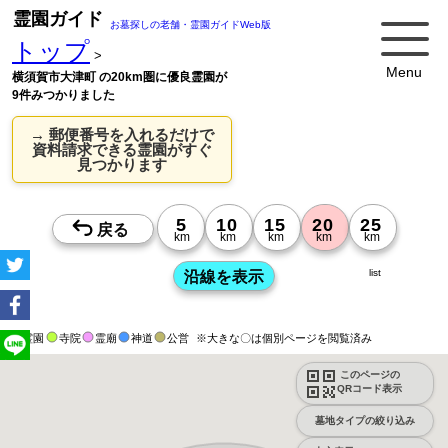
霊園ガイド
お墓探しの老舗・霊園ガイドWeb版
トップ
>
Menu
横須賀市大津町 の20km圏に優良霊園が
9件みつかりました
→ 郵便番号を入れるだけで
資料請求できる霊園がすぐ
見つかります
list
霊園
寺院
霊廟
神道
公営
※大きな〇は個別ページを閲覧済み
このページの
QRコード表示
墓地タイプの絞り込み