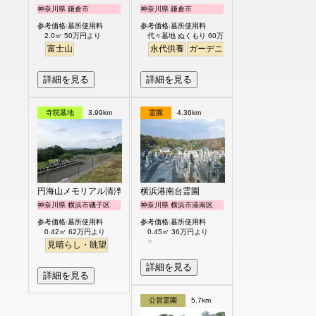
神奈川県 鎌倉市
神奈川県 鎌倉市
参考価格:墓所使用料
参考価格:墓所使用料
2.0㎡ 50万円より
代々墓地 ぬくもり 60万円より
富士山
永代供養
ガーデニング
樹木葬
明るい
詳細を見る
詳細を見る
寺院墓地
3.99km
霊園
4.36km
円海山メモリアル清浄園
横浜港南台霊園
神奈川県 横浜市磯子区
神奈川県 横浜市港南区
参考価格:墓所使用料
参考価格:墓所使用料
0.42㎡ 62万円より
0.45㎡ 36万円より
見晴らし・眺望
詳細を見る
詳細を見る
公営霊園
5.7km