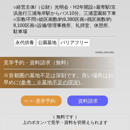
○経営主体/（公財）光明会・H2年開設○最寄駅/京
浜急行三浦海岸駅からバス10分。三浦霊園前下車
○宗教/不問○総区画数/約9,380区画○残区画数/約
8,100区画○設備/管理事務所、礼拝堂、休憩所、
駐車場
永代供養
公園墓地
バリアフリー
1140053_0001,0002
見学予約・資料請求（無料）
※首都圏の墓地不足は深刻です。良い場所はお
早めに
(
参考：※墓地不足の現況
)
。
（ 無料です ）
上のボタン↑で見学・資料を切替えられます