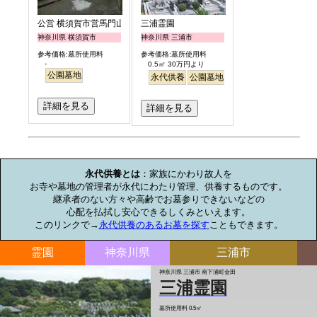
公営 横須賀市営馬門山墓地
三浦霊園
神奈川県 横須賀市
神奈川県 三浦市
参考価格:墓所使用料
参考価格:墓所使用料
-
0.5㎡ 30万円より
公園墓地
永代供養
公園墓地
バリアフリー
詳細を見る
詳細を見る
お墓のミニ知識
永代供養とは
：家族にかわり故人を

お寺や墓地の管理者が永代にわたり管理、供養するものです。

継承者のない方々や高齢でお墓参りできないなどの

心配を払拭し安心できるしくみといえます。

このリンクで→
永代供養のあるお墓を探す
こともできます。
霊園
神奈川県
三浦市
神奈川県 三浦市 南下浦町金田
三浦霊園
墓所使用料
0.5㎡