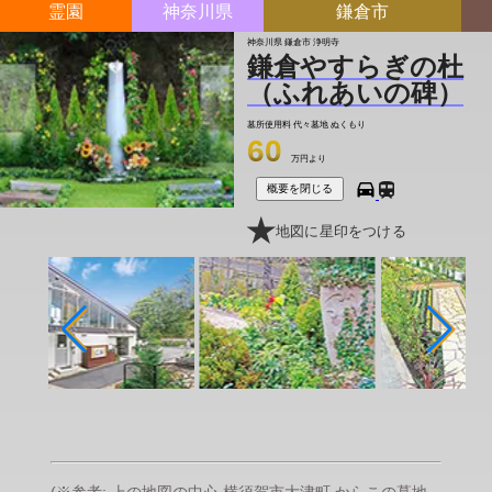
霊園
神奈川県
鎌倉市
神奈川県 鎌倉市 浄明寺
鎌倉やすらぎの杜
（ふれあいの碑）
墓所使用料
代々墓地 ぬくもり
60
万円より
概要を閉じる
地図に星印をつける