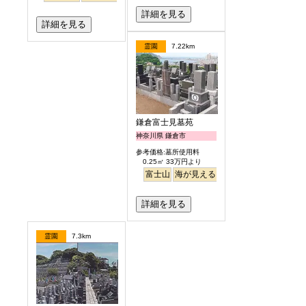
詳細を見る
詳細を見る
霊園
7.22km
鎌倉富士見墓苑
神奈川県 鎌倉市
参考価格:墓所使用料
0.25㎡ 33万円より
富士山
海が見える
駅から徒歩
詳細を見る
霊園
7.3km