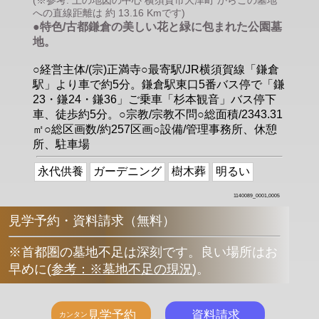
(※参考: 上の地図の中心 横須賀市大津町 からこの墓地
への直線距離は 約 13.16 Kmです)
●特色/古都鎌倉の美しい花と緑に包まれた公園墓
地。
○経営主体/(宗)正満寺○最寄駅/JR横須賀線「鎌倉
駅」より車で約5分。鎌倉駅東口5番バス停で「鎌
23・鎌24・鎌36」ご乗車「杉本観音」バス停下
車、徒歩約5分。○宗教/宗教不問○総面積/2343.31
㎡○総区画数/約257区画○設備/管理事務所、休憩
所、駐車場
永代供養
ガーデニング
樹木葬
明るい
1140089_0001,0005
見学予約・資料請求（無料）
※首都圏の墓地不足は深刻です。良い場所はお
早めに
(
参考：※墓地不足の現況
)
。