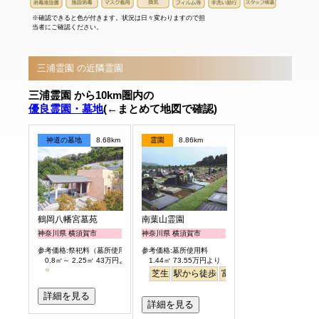
※確認できると色が付きます。状況は日々変わりますので担
当者にご確認ください。
三浦霊園 の近隣霊園
三浦霊園 から10km圏内の
優良霊園・墓地
(←まとめて地図で確認)
神道の墓地
8.68km
霊園
8.86km
鶴岡八幡宮墓苑
南葉山霊園
神奈川県 横須賀市
神奈川県 横須賀市
参考価格:祭祀料（墓所使用料）
参考価格:墓所使用料
0.8㎡～ 2.25㎡ 43万円より
1.44㎡ 73.55万円より
芝生
駅から徒歩
富士山
永代供養
明るい
詳細を見る
詳細を見る