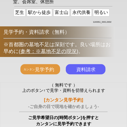
堂、会席室、休憩所
芝生
駅から徒歩
富士山
永代供養
明るい
1140051_0001,0002
見学予約・資料請求（無料）
※首都圏の墓地不足は深刻です。良い場所はお
早めに
(
参考：※墓地不足の現況
)
。
（ 無料です ）
上のボタン↑で見学・資料を切替えられます
[カンタン見学予約]
-ご自身の目で現地を確かめましょう-
ご見学希望日の[時間ボタン]を押すと
カンタンに見学予約できます