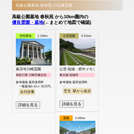
高級公園墓地 春秋苑 の近隣霊園
高級公園墓地 春秋苑 から10km圏内の
優良霊園・墓地
(←まとめて地図で確認)
寺院墓地
2.19km
公営霊園
3.51km
眞宗寺川崎霊園
公営 稲城・府中メモリアルパーク
神奈川県 川崎市麻生区
東京都 稲城市
参考価格:墓所使用料
参考価格:墓所使用料
- -
一般墓地0.42㎡ 50万円より
芝生
駅から徒歩
永代供養
詳細を見る
詳細を見る
霊園
3.66km