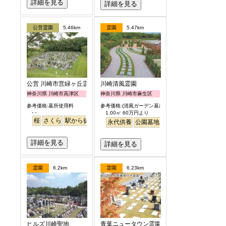
詳細を見る
詳細を見る
公営霊園
5.46km
霊園
5.47km
公営 川崎市営緑ヶ丘霊園
川崎清風霊園
神奈川県 川崎市高津区
神奈川県 川崎市麻生区
参考価格:墓所使用料
参考価格:(清風ガーデン墓所)
- -
1.00㎡ 60万円より
桜
さくら
駅から徒歩
永代供養
公園墓地
駅から徒歩
詳細を見る
詳細を見る
霊園
6.2km
霊園
6.23km
ヒルズ川崎聖地
青葉ニュータウン霊園