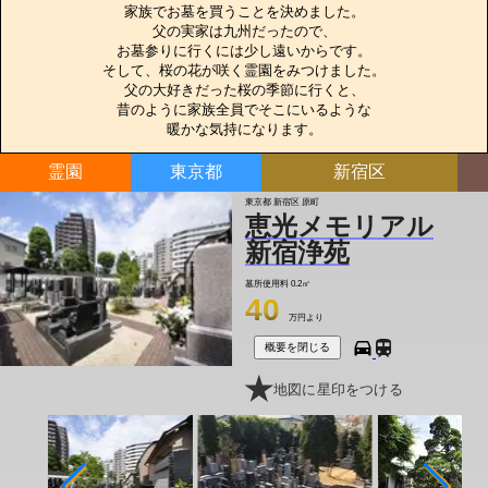
家族でお墓を買うことを決めました。

父の実家は九州だったので、

お墓参りに行くには少し遠いからです。

そして、桜の花が咲く霊園をみつけました。

父の大好きだった桜の季節に行くと、

昔のように家族全員でそこにいるような

暖かな気持になります。
霊園
東京都
新宿区
東京都 新宿区 原町
恵光メモリアル
新宿浄苑
墓所使用料
0.2㎡
40
万円より
概要を閉じる
地図に星印をつける