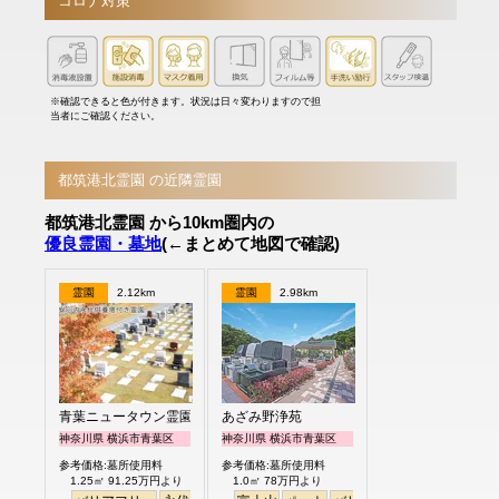
コロナ対策
※確認できると色が付きます。状況は日々変わりますので担
当者にご確認ください。
都筑港北霊園 の近隣霊園
都筑港北霊園 から10km圏内の
優良霊園・墓地
(←まとめて地図で確認)
霊園
2.12km
霊園
2.98km
青葉ニュータウン霊園
あざみ野浄苑
神奈川県 横浜市青葉区
神奈川県 横浜市青葉区
参考価格:墓所使用料
参考価格:墓所使用料
1.25㎡ 91.25万円より
1.0㎡ 78万円より