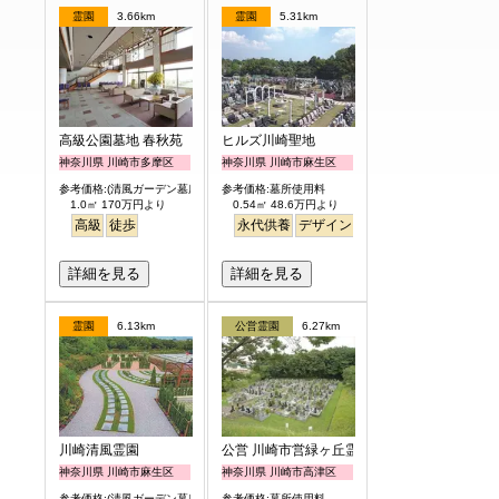
霊園
3.66km
霊園
5.31km
高級公園墓地 春秋苑
ヒルズ川崎聖地
神奈川県 川崎市多摩区
神奈川県 川崎市麻生区
参考価格:(清風ガーデン墓所)
参考価格:墓所使用料
1.0㎡ 170万円より
0.54㎡ 48.6万円より
高級
徒歩
永代供養
デザイン
駅から徒歩
明るい
詳細を見る
詳細を見る
霊園
6.13km
公営霊園
6.27km
川崎清風霊園
公営 川崎市営緑ヶ丘霊園
神奈川県 川崎市麻生区
神奈川県 川崎市高津区
参考価格:(清風ガーデン墓所)
参考価格:墓所使用料