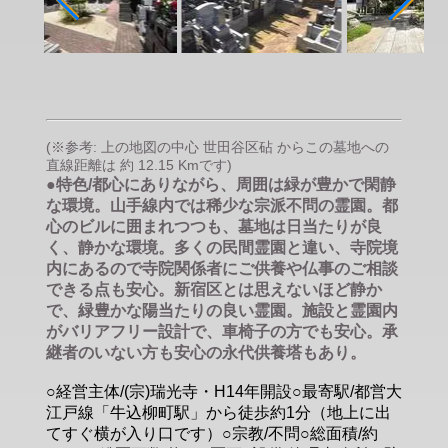
(※参考: 上の地図の中心 世田谷区砧 からこの墓地への
直線距離は 約 12.15 Kmです)
●特色/都心にありながら、周囲は緑が豊かで閑静
な環境。山手線内では稀少な宗派不問の霊園。都
心のビルに囲まれつつも、墓地は日当たりが良
く、静かな環境。多くの民間霊園と違い、寺院境
内にあるので寺院関係者にご供養や仏事のご相談
できる点も安心。新宿区とは思えないほど静か
で、緑豊かな陽当たりの良い霊園。施設と霊園内
がバリアフリー設計で、車椅子の方でも安心。承
継者のいない方も安心の永代供養塔もあり。
○経営主体/(宗)瑞光寺・H14年開設○最寄駅/都営大
江戸線「牛込柳町駅」から徒歩約1分（地上に出
てすぐ横が入り口です）○宗教/不問○総面積/約