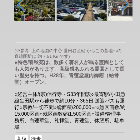
(※参考: 上の地図の中心 世田谷区砧 からこの墓地への
直線距離は 約 7.51 Kmです)
●特色/春秋苑は、数多く著名人が眠る霊園として
も人気があります。高級感あふれる霊園として長
い歴史を持つ。H28年、青蓮堂屋内御廟（納骨
堂）オープン。
○経営主体/(宗)信行寺・S33年開設○最寄駅/小田急
線生田駅から徒歩で約10分・365日 送迎バスも運
行○宗教/一切不問○総面積/200,000㎡○総区画数/約
15,000区画○残区画数/約1,500区画○設備/管理事
務所、白蓮華堂、礼拝堂、青蓮堂、休憩所、駐車
場
高級
徒歩