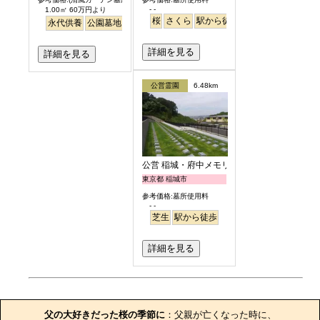
- -
1.00㎡ 60万円より
桜
さくら
駅から徒歩
永代供養
公園墓地
駅から徒歩
詳細を見る
詳細を見る
公営霊園
6.48km
公営 稲城・府中メモリアルパーク
東京都 稲城市
参考価格:墓所使用料
- -
芝生
駅から徒歩
詳細を見る
お墓のエピソード
父の大好きだった桜の季節に
：父親が亡くなった時に、
