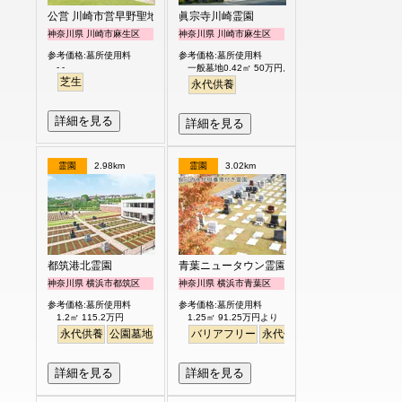
公営 川崎市営早野聖地公園
眞宗寺川崎霊園
神奈川県 川崎市麻生区
神奈川県 川崎市麻生区
参考価格:墓所使用料
参考価格:墓所使用料
- -
一般墓地0.42㎡ 50万円より
芝生
永代供養
詳細を見る
詳細を見る
霊園
2.98km
霊園
3.02km
都筑港北霊園
青葉ニュータウン霊園
神奈川県 横浜市都筑区
神奈川県 横浜市青葉区
参考価格:墓所使用料
参考価格:墓所使用料
1.2㎡ 115.2万円
1.25㎡ 91.25万円より
永代供養
公園墓地
生垣
駅から徒歩
バリアフリー
明るい
永代供養
詳細を見る
詳細を見る