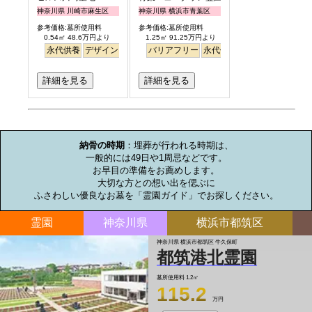
神奈川県 川崎市麻生区
神奈川県 横浜市青葉区
参考価格:墓所使用料
参考価格:墓所使用料
0.54㎡ 48.6万円より
1.25㎡ 91.25万円より
永代供養
デザイン
駅から徒歩
バリアフリー
明るい
永代供養
詳細を見る
詳細を見る
お墓のミニ知識
納骨の時期
：埋葬が行われる時期は、

一般的には49日や1周忌などです。

お早目の準備をお薦めします。

大切な方との想い出を偲ぶに

ふさわしい優良なお墓を「霊園ガイド」でお探しください。
霊園
神奈川県
横浜市都筑区
神奈川県 横浜市都筑区 牛久保町
都筑港北霊園
墓所使用料
1.2㎡
115.2
万円