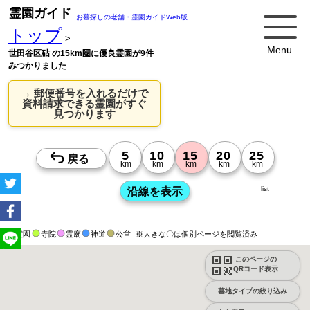
霊園ガイド
お墓探しの老舗・霊園ガイドWeb版
トップ
>
Menu
世田谷区砧 の15km圏に優良霊園が9件
みつかりました
→ 郵便番号を入れるだけで
資料請求できる霊園がすぐ
見つかります
list
霊園
寺院
霊廟
神道
公営
※大きな〇は個別ページを閲覧済み
このページの
QRコード表示
墓地タイプの絞り込み