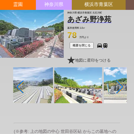
霊園
神奈川県
横浜市青葉区
神奈川県 横浜市青葉区 元石川町
あざみ野浄苑
墓所使用料
1.0㎡
78
万円より
概要を閉じる
地図に星印をつける
(※参考: 上の地図の中心 世田谷区砧 からこの墓地への