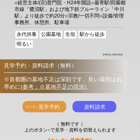
○経営主体/(宗)普門院・H24年開設○最寄駅/田園都
市線「鷺沼駅」および地下鉄ブルーライン「中川
駅」より徒歩で約20分○宗教/一切不問○設備/管理
事務所、休憩所、駐車場
永代供養
公園墓地
生垣
駅から徒歩
明るい
1140010_0005,0002
見学予約・資料請求（無料）
※首都圏の墓地不足は深刻です。良い場所はお
早めに
(
参考：※墓地不足の現況
)
。
（ 無料です ）
上のボタン↑で見学・資料を切替えられます