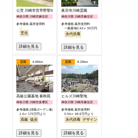
公営 川崎市営早野聖地公園
眞宗寺川崎霊園
神奈川県 川崎市麻生区
神奈川県 川崎市麻生区
参考価格:墓所使用料
参考価格:墓所使用料
- -
一般墓地0.42㎡ 50万円より
芝生
永代供養
詳細を見る
詳細を見る
霊園
4.96km
霊園
8.29km
高級公園墓地 春秋苑
ヒルズ川崎聖地
神奈川県 川崎市多摩区
神奈川県 川崎市麻生区
参考価格:(清風ガーデン墓所)
参考価格:墓所使用料
1.0㎡ 170万円より
0.54㎡ 48.6万円より
高級
徒歩
永代供養
デザイン
駅から徒歩
明るい
詳細を見る
詳細を見る