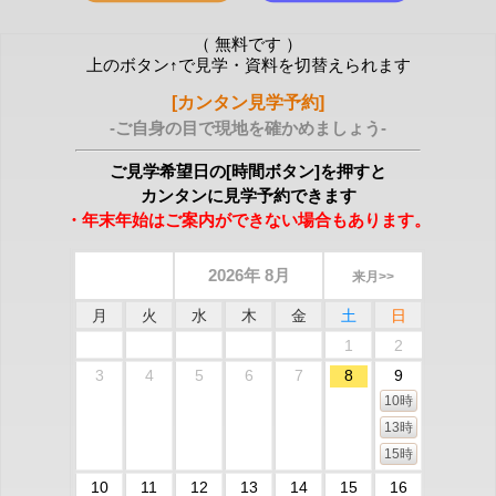
（ 無料です ）
上のボタン↑で見学・資料を切替えられます
[カンタン見学予約]
-ご自身の目で現地を確かめましょう-
ご見学希望日の[時間ボタン]を押すと
カンタンに見学予約できます
・年末年始はご案内ができない場合もあります。
2026年 8月
来月>>
月
火
水
木
金
土
日
1
2
3
4
5
6
7
8
9
10時
13時
15時
10
11
12
13
14
15
16