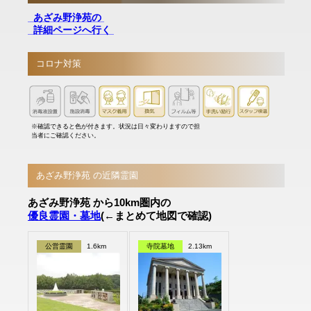
あざみ野浄苑の
詳細ページへ行く
コロナ対策
※確認できると色が付きます。状況は日々変わりますので担
当者にご確認ください。
あざみ野浄苑 の近隣霊園
あざみ野浄苑 から10km圏内の
優良霊園・墓地
(←まとめて地図で確認)
公営霊園
1.6km
寺院墓地
2.13km