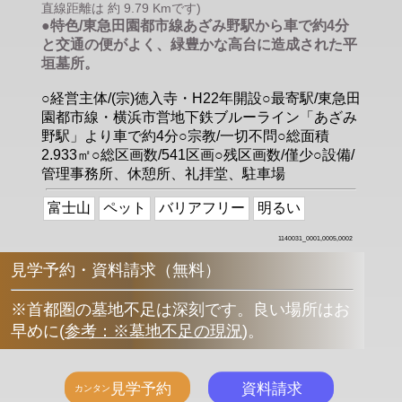
直線距離は 約 9.79 Kmです)
●特色/東急田園都市線あざみ野駅から車で約4分
と交通の便がよく、緑豊かな高台に造成された平
垣墓所。
○経営主体/(宗)徳入寺・H22年開設○最寄駅/東急田
園都市線・横浜市営地下鉄ブルーライン「あざみ
野駅」より車で約4分○宗教/一切不問○総面積
2.933㎡○総区画数/541区画○残区画数/僅少○設備/
管理事務所、休憩所、礼拝堂、駐車場
富士山
ペット
バリアフリー
明るい
1140031_0001,0005,0002
見学予約・資料請求（無料）
※首都圏の墓地不足は深刻です。良い場所はお
早めに
(
参考：※墓地不足の現況
)
。