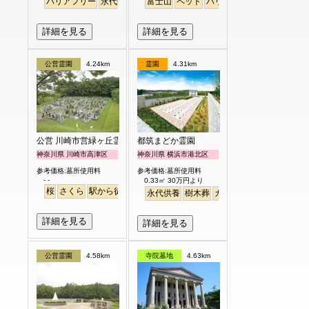
バリアフリー
永代供養
富士山
ペット
バリアフリー
明るい
詳細を見る
詳細を見る
公営霊園
4.24km
霊園
4.31km
公営 川崎市営緑ヶ丘霊園
都筑まどか霊園
神奈川県 川崎市高津区
神奈川県 横浜市港北区
参考価格:墓所使用料
参考価格:墓所使用料
- -
0.33㎡ 30万円より
桜
さくら
駅から徒歩
永代供養
樹木葬
ガーデニング
詳細を見る
詳細を見る
公営霊園
4.58km
寺院墓地
4.63km