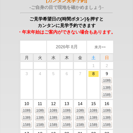
[カンタン見学予約]
-ご自身の目で現地を確かめましょう-
ご見学希望日の[時間ボタン]を押すと
カンタンに見学予約できます
・年末年始はご案内ができない場合もあります。
2026年 8月
来月>>
月
火
水
木
金
土
日
1
2
3
4
5
6
7
8
9
10時
13時
15時
10
11
12
13
14
15
16
10時
10時
10時
10時
10時
10時
10時
13時
13時
13時
13時
13時
13時
13時
15時
15時
15時
15時
15時
15時
15時