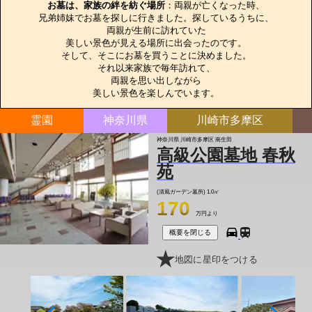
お墓は、家族の絆を紡ぐ場所
：両親が亡くなった時、

兄弟姉妹でお墓を探しに行きました。探しているうちに、

両親が生前に訪れていた

美しい景色が見える場所に出会ったのです。

そして、そこにお墓を買うことに決めました。

それ以来家族で毎年訪れて、

両親を思い出しながら

美しい景色を楽しんでいます。
霊園
神奈川県
川崎市多摩区
神奈川県 川崎市多摩区 南生田
高級公園墓地 春秋
苑
(清風ガーデン墓所)
1.0㎡
170
万円より
概要を閉じる
地図に星印をつける