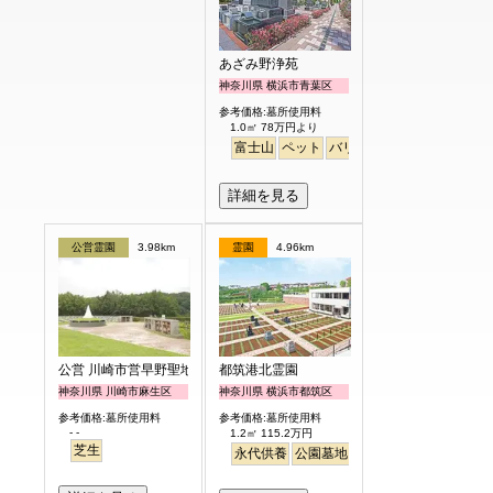
あざみ野浄苑
神奈川県 横浜市青葉区
参考価格:墓所使用料
1.0㎡ 78万円より
富士山
ペット
バリアフリー
明るい
詳細を見る
公営霊園
3.98km
霊園
4.96km
公営 川崎市営早野聖地公園
都筑港北霊園
神奈川県 川崎市麻生区
神奈川県 横浜市都筑区
参考価格:墓所使用料
参考価格:墓所使用料
- -
1.2㎡ 115.2万円
芝生
永代供養
公園墓地
生垣
駅から徒歩
明る