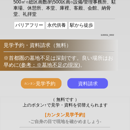
500㎡○総区画数/約500区画○設備/管理事務所、駐
車場、休憩所、本堂、庫裡、客殿、会館、納骨
堂、礼拝堂
バリアフリー
永代供養
駅から徒歩
1130011_0002
見学予約・資料請求（無料）
※首都圏の墓地不足は深刻です。良い場所はお
早めに
(
参考：※墓地不足の現況
)
。
（ 無料です ）
上のボタン↑で見学・資料を切替えられます
[カンタン見学予約]
-ご自身の目で現地を確かめましょう-