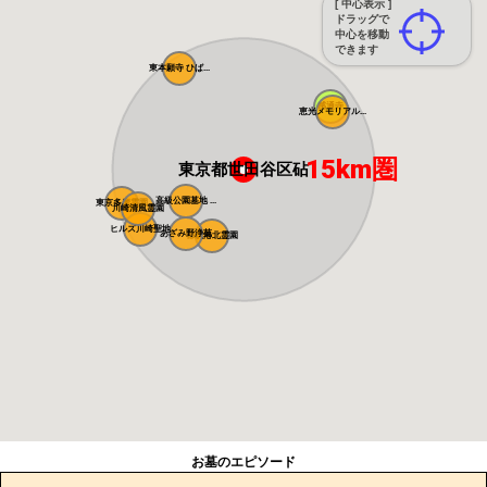
[ 中心表示 ]
ドラッグで
中心を移動
できます
東本願寺 ひば...
感通寺
恵光メモリアル...
15km圏
東京都世田谷区砧
高級公園墓地 ...
東京多摩霊園
川崎清風霊園
ヒルズ川崎聖地
あざみ野浄苑
都筑港北霊園
お墓のエピソード