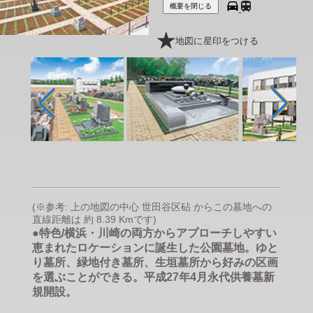
概要を閉じる
地図に星印をつける
(※参考: 上の地図の中心 世田谷区砧 からこの墓地への
直線距離は 約 8.39 Kmです)
●特色/横浜・川崎の両方からアプローチしやすい
恵まれたロケーションに誕生した公園墓地。ゆと
り墓所、緑地付き墓所、生垣墓所から好みの区画
を選ぶことができる。平成27年4月永代供養墓新
規開設。