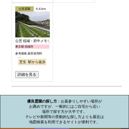
公営霊園
8.41km
公営 稲城・府中メモリアルパーク
東京都 稲城市
参考価格:墓所使用料
- -
芝生
駅から徒歩
詳細を見る
お墓のミニ知識
優良霊園の探し方
：お墓参りしやすい場所が

お薦めですが、一般的にはご自宅から近い

場所で探す方が大半です。

テレビや新聞等の受動的な探し方よりも最近は

地図検索を利用できるサイトが便利です。