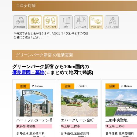
コロナ対策
※確認できると色が付きます。状況は日々変わりますので担
当者にご確認ください。
グリーンパーク新宿 の近隣霊園
グリーンパーク新宿 から10km圏内の
優良霊園・墓地
(←まとめて地図で確認)
霊園
2.69km
霊園
3.96km
霊園
6.04km
ハートフルガーデン葛飾鎌倉
エバーグリーン金町
三郷中央聖地
東京都 葛飾区
埼玉県 三郷市
埼玉県 三郷市
参考価格:墓所使用料
参考価格:墓所使用料
参考価格:墓所使用料