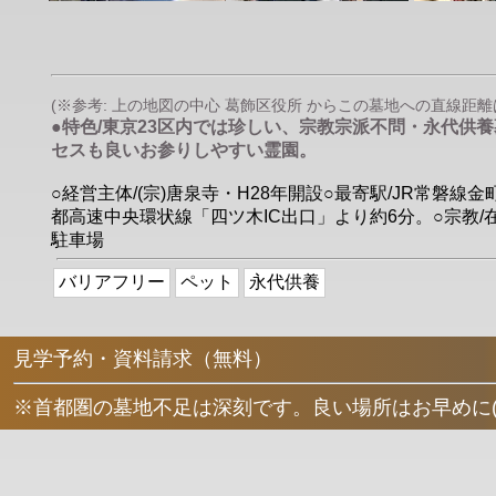
(※参考: 上の地図の中心 葛飾区役所 からこの墓地への直線距離は 約
●特色/東京23区内では珍しい、宗教宗派不問・永代
セスも良いお参りしやすい霊園。
○経営主体/(宗)唐泉寺・H28年開設○最寄駅/JR常
都高速中央環状線「四ツ木IC出口」より約6分。○宗教/
駐車場
バリアフリー
ペット
永代供養
見学予約・資料請求（無料）
※首都圏の墓地不足は深刻です。良い場所はお早めに