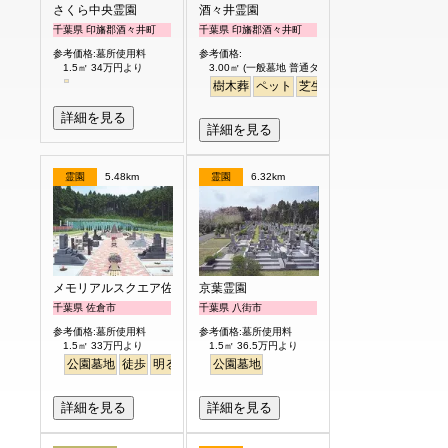
さくら中央霊園
酒々井霊園
千葉県 印旛郡酒々井町
千葉県 印旛郡酒々井町
参考価格:墓所使用料
参考価格:
1.5㎡ 34万円より
3.00㎡ (一般墓地 普通タイプ) 25万円より
樹木葬
ペット
芝生
詳細を見る
詳細を見る
霊園
5.48km
霊園
6.32km
メモリアルスクエア佐倉
京葉霊園
千葉県 佐倉市
千葉県 八街市
参考価格:墓所使用料
参考価格:墓所使用料
1.5㎡ 33万円より
1.5㎡ 36.5万円より
公園墓地
徒歩
明るい
公園墓地
詳細を見る
詳細を見る