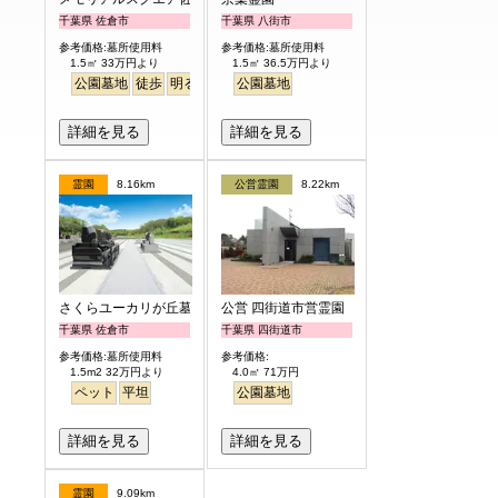
千葉県 佐倉市
千葉県 八街市
参考価格:墓所使用料
参考価格:墓所使用料
1.5㎡ 33万円より
1.5㎡ 36.5万円より
公園墓地
徒歩
明るい
公園墓地
詳細を見る
詳細を見る
霊園
8.16km
公営霊園
8.22km
さくらユーカリが丘墓苑
公営 四街道市営霊園
千葉県 佐倉市
千葉県 四街道市
参考価格:墓所使用料
参考価格:
1.5m2 32万円より
4.0㎡ 71万円
ペット
平坦
公園墓地
詳細を見る
詳細を見る
霊園
9.09km