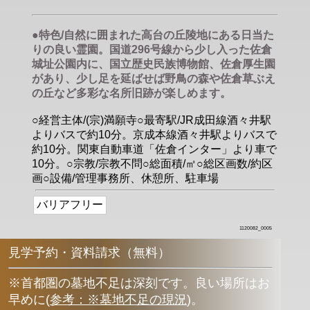
●特色/自然に囲まれた高台の丘陵地にある日当た
りの良い霊園。国道296号線から少し入った佐倉
城址公園内に、国立歴史民族博物館、佐倉厚生園
があり、少し足を延ばせば野鳥の森や佐倉草ぶえ
の丘など多彩な名所旧跡が楽しめます。
○経営主体/(宗)満願寺○最寄駅/JR成田線酒々井駅
よりバスで約10分。京成本線酒々井駅よりバスで
約10分。関東自動車道「佐倉インター」より車で
10分。○宗教/宗教不問○総面積/㎡○総区画数/約区
画○設備/管理事務所、休憩所、駐車場
バリアフリー
1120082_0005
見学予約・資料請求（無料）
※首都圏の墓地不足は深刻です。良い場所はお
早めに
(
参考：※墓地不足の現況
)
。