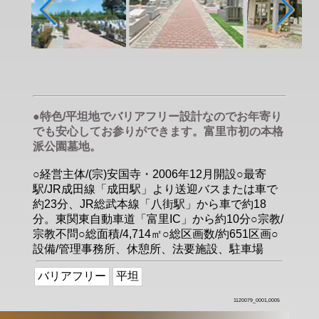
●特色/平坦地でバリアフリー設計なのでお年寄り
でも安心してお参りができます。富里市初の本格
派公園墓地。
○経営主体/(宗)安国寺・2006年12月開設○最寄
駅/JR成田線「成田駅」より送迎バスまたは車で
約23分、JR総武本線「八街駅」から車で約18
分。東関東自動車道「富里IC」から約10分○宗教/
宗教不問○総面積/4,714㎡○総区画数/約651区画○
設備/管理事務所、休憩所、法要施設、駐車場
バリアフリー
平坦
1120079_0001,0005