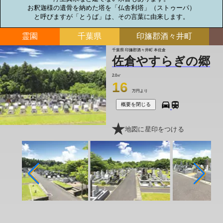
お釈迦様の遺骨を納めた塔を「仏舎利塔」（ストゥーパ）

と呼びますが「とうば」は、その言葉に由来します。
霊園
千葉県
印旛郡酒々井町
千葉県 印旛郡酒々井町 本佐倉
佐倉やすらぎの郷
2.0㎡
16
万円より
概要を閉じる
地図に星印をつける