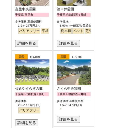
富里中央霊園
酒々井霊園
千葉県 富里市
千葉県 印旛郡酒々井町
参考価格:墓所使用料
参考価格:
1.5㎡ 27万円より
3.00㎡ (一般墓地 普通タイプ) 25万円より
バリアフリー
平坦
樹木葬
ペット
芝生
詳細を見る
詳細を見る
霊園
6.32km
霊園
6.77km
佐倉やすらぎの郷
さくら中央霊園
千葉県 印旛郡酒々井町
千葉県 印旛郡酒々井町
参考価格:
参考価格:墓所使用料
2.0㎡ 16万円より
1.5㎡ 34万円より
バリアフリー
詳細を見る
詳細を見る