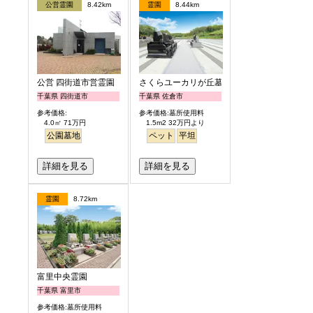
公営霊園
8.42km
霊園
8.44km
公営 四街道市営霊園
さくらユーカリが丘墓苑
千葉県 四街道市
千葉県 佐倉市
参考価格:
参考価格:墓所使用料
4.0㎡ 71万円
1.5m2 32万円より
公園墓地
ペット
平坦
詳細を見る
詳細を見る
霊園
8.72km
富里中央霊園
千葉県 富里市
参考価格:墓所使用料