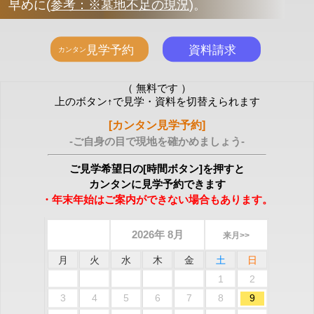
早めに
(
参考：※墓地不足の現況
)
。
（ 無料です ）
上のボタン↑で見学・資料を切替えられます
[カンタン見学予約]
-ご自身の目で現地を確かめましょう-
ご見学希望日の[時間ボタン]を押すと
カンタンに見学予約できます
・年末年始はご案内ができない場合もあります。
2026年 8月
来月>>
月
火
水
木
金
土
日
1
2
3
4
5
6
7
8
9