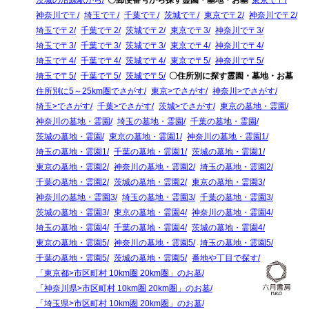
茨城の沿線駅から
〇郵便番号から探す霊園・墓地・お墓
東京で〒
神奈川で〒
埼玉で〒
千葉で〒
茨城で〒
東京で〒2
神奈川で〒2
埼玉で〒2
千葉で〒2
茨城で〒2
東京で〒3
神奈川で〒3
埼玉で〒3
千葉で〒3
茨城で〒3
東京で〒4
神奈川で〒4
埼玉で〒4
千葉で〒4
茨城で〒4
東京で〒5
神奈川で〒5
埼玉で〒5
千葉で〒5
茨城で〒5
〇住所別に探す霊園・墓地・お墓
住所別に5～25km圏でさがす
東京>でさがす
神奈川>でさがす
埼玉>でさがす
千葉>でさがす
茨城>でさがす
東京の墓地・霊園
神奈川の墓地・霊園
埼玉の墓地・霊園
千葉の墓地・霊園
茨城の墓地・霊園
東京の墓地・霊園1
神奈川の墓地・霊園1
埼玉の墓地・霊園1
千葉の墓地・霊園1
茨城の墓地・霊園1
東京の墓地・霊園2
神奈川の墓地・霊園2
埼玉の墓地・霊園2
千葉の墓地・霊園2
茨城の墓地・霊園2
東京の墓地・霊園3
神奈川の墓地・霊園3
埼玉の墓地・霊園3
千葉の墓地・霊園3
茨城の墓地・霊園3
東京の墓地・霊園4
神奈川の墓地・霊園4
埼玉の墓地・霊園4
千葉の墓地・霊園4
茨城の墓地・霊園4
東京の墓地・霊園5
神奈川の墓地・霊園5
埼玉の墓地・霊園5
千葉の墓地・霊園5
茨城の墓地・霊園5
番地や丁目で探す
「東京都>市区町村 10km圏 20km圏」のお墓
「神奈川県>市区町村 10km圏 20km圏」のお墓
「埼玉県>市区町村 10km圏 20km圏」のお墓