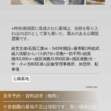
●特色/南傾面に造成された墓域は、自然を取り入
れほのぼのとして落ち着いた、重みのある公園型
霊園です。
経営主体/石国工業㈱・S43年開設○最寄駅/JR総武
線八街駅からバス約7分○宗教/一切不問○総面
積/43,000㎡○総区画数/3,950区画○残区画数/大・
中・小㎡別60区画○設備/管理事務所、休憩所、駐
車場
公園墓地
1120059_0001
見学予約・資料請求（無料）
※首都圏の墓地不足は深刻です。良い場所はお