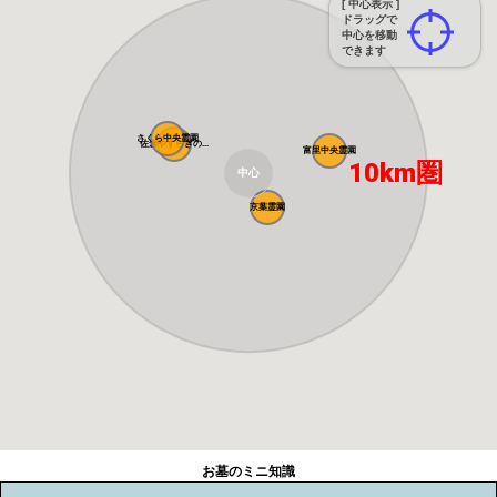
[ 中心表示 ]
ドラッグで
中心を移動
できます
さくら中央霊園
佐倉やすらぎの...
富里中央霊園
10km圏
中心
京葉霊園
お墓のミニ知識