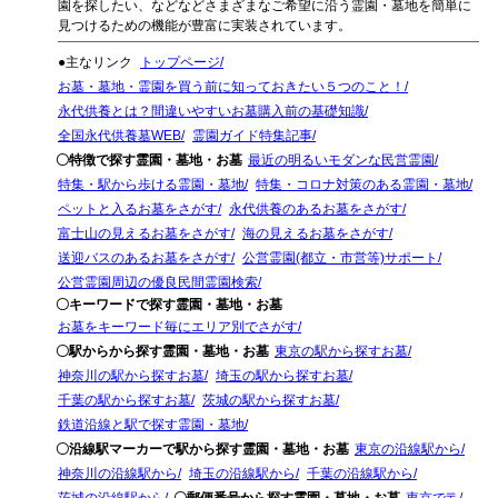
園を探したい、などなどさまざまなご希望に沿う霊園・墓地を簡単に
見つけるための機能が豊富に実装されています。
●主なリンク
トップページ
お墓・墓地・霊園を買う前に知っておきたい５つのこと！
永代供養とは？間違いやすいお墓購入前の基礎知識
全国永代供養墓WEB
霊園ガイド特集記事
〇特徴で探す霊園・墓地・お墓
最近の明るいモダンな民営霊園
特集・駅から歩ける霊園・墓地
特集・コロナ対策のある霊園・墓地
ペットと入るお墓をさがす
永代供養のあるお墓をさがす
富士山の見えるお墓をさがす
海の見えるお墓をさがす
送迎バスのあるお墓をさがす
公営霊園(都立・市営等)サポート
公営霊園周辺の優良民間霊園検索
〇キーワードで探す霊園・墓地・お墓
お墓をキーワード毎にエリア別でさがす
〇駅からから探す霊園・墓地・お墓
東京の駅から探すお墓
神奈川の駅から探すお墓
埼玉の駅から探すお墓
千葉の駅から探すお墓
茨城の駅から探すお墓
鉄道沿線と駅で探す霊園・墓地
〇沿線駅マーカーで駅から探す霊園・墓地・お墓
東京の沿線駅から
神奈川の沿線駅から
埼玉の沿線駅から
千葉の沿線駅から