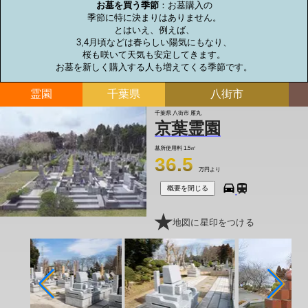
お墓を買う季節
：お墓購入の

季節に特に決まりはありません。

とはいえ、例えば、

3,4月頃などは春らしい陽気にもなり、

桜も咲いて天気も安定してきます。

お墓を新しく購入する人も増えてくる季節です。
霊園
千葉県
八街市
千葉県 八街市 雁丸
京葉霊園
墓所使用料
1.5㎡
36.5
万円より
概要を閉じる
地図に星印をつける