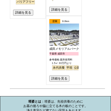
バリアフリー
詳細を見る
詳細を見る
霊園
9.8km
成田メモリアルパーク
千葉県 成田市
参考価格:墓所使用料
1.5㎡ 33万円より
永代供養
平坦
公園墓地
明るい
詳細を見る
お墓のミニ知識
塔婆とは
：塔婆は、先祖供養のために

お墓の後ろや脇に立てる木の板のことです。

浄土真宗など建てない宗旨もあります。
