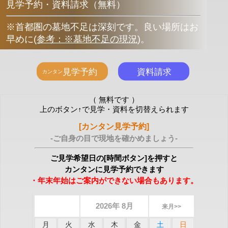
見学予約・資料請求（無料）
※首都圏の墓地不足は深刻です。良い場所はお
早めに
(
参考：※墓地不足の現況
)
。
（ 無料です ）
上のボタン↑で見学・資料を切替えられます
[カンタン見学予約]
-ご自身の目で現地を確かめましょう-
ご見学希望日の[時間ボタン]を押すと
カンタンに見学予約できます
・年末年始はご案内ができない場合もあります。
2026年 8月
来月>>
月
火
水
木
金
土
日