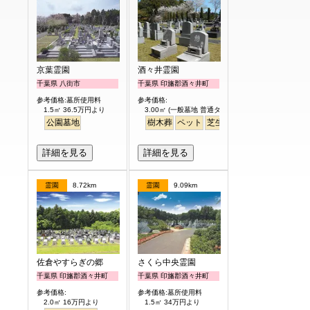
京葉霊園
酒々井霊園
千葉県 八街市
千葉県 印旛郡酒々井町
参考価格:墓所使用料
参考価格:
1.5㎡ 36.5万円より
3.00㎡ (一般墓地 普通タイプ) 25万円より
公園墓地
樹木葬
ペット
芝生
詳細を見る
詳細を見る
霊園
8.72km
霊園
9.09km
佐倉やすらぎの郷
さくら中央霊園
千葉県 印旛郡酒々井町
千葉県 印旛郡酒々井町
参考価格:
参考価格:墓所使用料
2.0㎡ 16万円より
1.5㎡ 34万円より