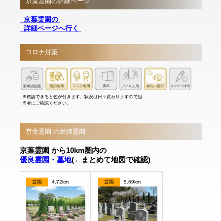
京葉霊園の詳細ページ
京葉霊園の
詳細ページへ行く
コロナ対策
※確認できると色が付きます。状況は日々変わりますので担
当者にご確認ください。
京葉霊園 の近隣霊園
京葉霊園 から10km圏内の
優良霊園・墓地
(←まとめて地図で確認)
霊園
4.72km
霊園
5.69km