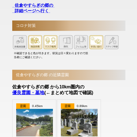
佐倉やすらぎの郷の
詳細ページへ行く
コロナ対策
※確認できると色が付きます。状況は日々変わりますので担
当者にご確認ください。
佐倉やすらぎの郷 の近隣霊園
佐倉やすらぎの郷 から10km圏内の
優良霊園・墓地
(←まとめて地図で確認)
霊園
0.45km
霊園
0.89km