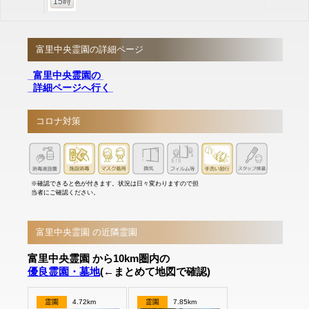
15時
富里中央霊園の詳細ページ
富里中央霊園の
詳細ページへ行く
コロナ対策
※確認できると色が付きます。状況は日々変わりますので担
当者にご確認ください。
富里中央霊園 の近隣霊園
富里中央霊園 から10km圏内の
優良霊園・墓地
(←まとめて地図で確認)
霊園
4.72km
霊園
7.85km