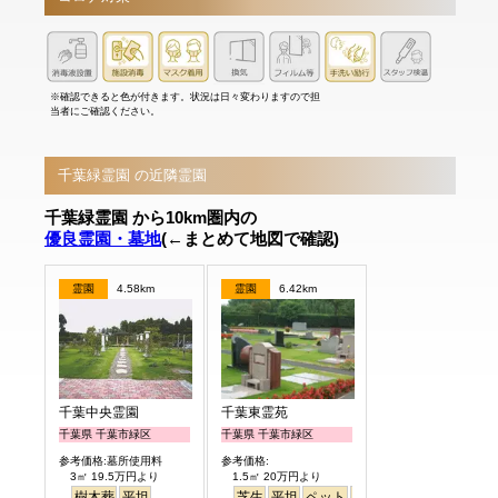
※確認できると色が付きます。状況は日々変わりますので担
当者にご確認ください。
千葉緑霊園 の近隣霊園
千葉緑霊園 から10km圏内の
優良霊園・墓地
(←まとめて地図で確認)
霊園
4.58km
霊園
6.42km
千葉中央霊園
千葉東霊苑
千葉県 千葉市緑区
千葉県 千葉市緑区
参考価格:墓所使用料
参考価格:
3㎡ 19.5万円より
1.5㎡ 20万円より
樹木葬
平坦
芝生
平坦
ペット
バリアフリー