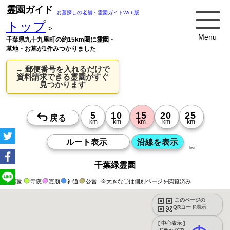
霊園ガイド
お墓探しの老舗・霊園ガイドWeb版
トップ
>
Menu
千葉県九十九里町の約15km圏に霊園・
墓地・お墓が1件みつかりました
→ 郵便番号を入れるだけで
資料請求できる霊園がすぐ
見つかります
list
千葉緑霊園
霊園
寺院
霊廟
神道
公営
※大きな〇は個別ページを閲覧済み
このページの
QRコード表示
[ 中心表示 ]