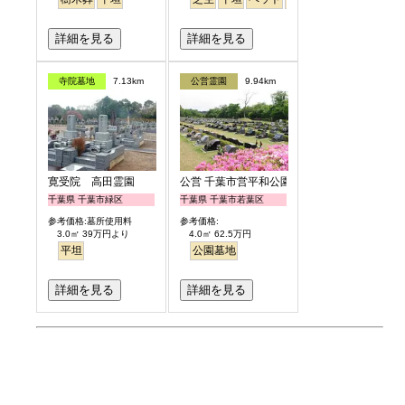
詳細を見る
詳細を見る
寺院墓地
7.13km
公営霊園
9.94km
寛受院 高田霊園
公営 千葉市営平和公園
千葉県 千葉市緑区
千葉県 千葉市若葉区
参考価格:墓所使用料
参考価格:
3.0㎡ 39万円より
4.0㎡ 62.5万円
平坦
公園墓地
詳細を見る
詳細を見る