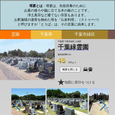
塔婆とは
：塔婆は、先祖供養のために

お墓の後ろや脇に立てる木の板のことです。

浄土真宗など建てない宗旨もあります。

お釈迦様の遺骨を納めた塔を「仏舎利塔」（ストゥーパ）

と呼びますが「とうば」は、その言葉に由来します。
霊園
千葉県
千葉市緑区
千葉県 千葉市緑区 土気町
千葉緑霊園
墓所使用料
3㎡
45
万円より
概要を閉じる
地図に星印をつける