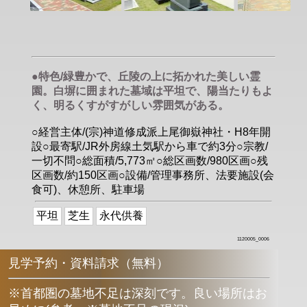
●特色/緑豊かで、丘陵の上に拓かれた美しい霊
園。白塀に囲まれた墓域は平坦で、陽当たりもよ
く、明るくすがすがしい雰囲気がある。
○経営主体/(宗)神道修成派上尾御嶽神社・H8年開
設○最寄駅/JR外房線土気駅から車で約3分○宗教/
一切不問○総面積/5,773㎡○総区画数/980区画○残
区画数/約150区画○設備/管理事務所、法要施設(会
食可)、休憩所、駐車場
平坦
芝生
永代供養
1120005_0006
見学予約・資料請求（無料）
※首都圏の墓地不足は深刻です。良い場所はお