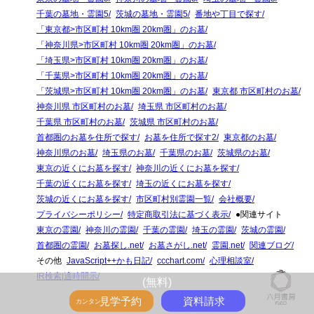
千葉の墓地・霊園5
茨城の墓地・霊園5
番地や丁目で探す
「東京都>市区町村 10km圏 20km圏」のお墓
「神奈川県>市区町村 10km圏 20km圏」のお墓
「埼玉県>市区町村 10km圏 20km圏」のお墓
「千葉県>市区町村 10km圏 20km圏」のお墓
「茨城県>市区町村 10km圏 20km圏」のお墓
東京都 市区町村のお墓
神奈川県 市区町村のお墓
埼玉県 市区町村のお墓
千葉県 市区町村のお墓
茨城県 市区町村のお墓
首都圏のお墓を住所で探す
お墓を住所で探す2
東京都のお墓
神奈川県のお墓
埼玉県のお墓
千葉県のお墓
茨城県のお墓
東京の近くにお墓を探す
神奈川の近くにお墓を探す
千葉の近くにお墓を探す
埼玉の近くにお墓を探す
茨城の近くにお墓を探す
市区町村別霊園一覧
会社概要
プライバシーポリシー
特定商取引法に基づく表示
●関連サイト
東京の霊園
神奈川の霊園
千葉の霊園
埼玉の霊園
茨城の霊園
首都圏の霊園
お墓探し.net
お墓さがし.net
霊園.net
関連ブログ
その他
JavaScript++かも日記
ccchart.com
心理相談室
IR検索|適時開示
(無料)