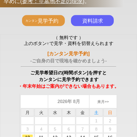
早めに
(
参考：※墓地不足の現況
)
。
（ 無料です ）
上のボタン↑で見学・資料を切替えられます
[カンタン見学予約]
-ご自身の目で現地を確かめましょう-
ご見学希望日の[時間ボタン]を押すと
カンタンに見学予約できます
・年末年始はご案内ができない場合もあります。
2026年 8月
来月>>
月
火
水
木
金
土
日
1
2
3
4
5
6
7
8
9