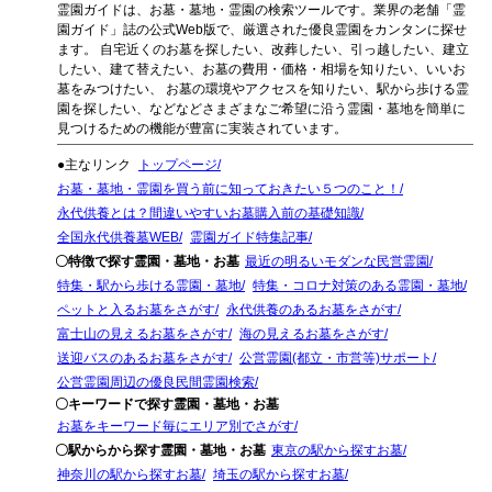
霊園ガイドは、お墓・墓地・霊園の検索ツールです。業界の老舗「霊
園ガイド」誌の公式Web版で、厳選された優良霊園をカンタンに探せ
ます。 自宅近くのお墓を探したい、改葬したい、引っ越したい、建立
したい、建て替えたい、お墓の費用・価格・相場を知りたい、いいお
墓をみつけたい、 お墓の環境やアクセスを知りたい、駅から歩ける霊
園を探したい、などなどさまざまなご希望に沿う霊園・墓地を簡単に
見つけるための機能が豊富に実装されています。
●主なリンク
トップページ
お墓・墓地・霊園を買う前に知っておきたい５つのこと！
永代供養とは？間違いやすいお墓購入前の基礎知識
全国永代供養墓WEB
霊園ガイド特集記事
〇特徴で探す霊園・墓地・お墓
最近の明るいモダンな民営霊園
特集・駅から歩ける霊園・墓地
特集・コロナ対策のある霊園・墓地
ペットと入るお墓をさがす
永代供養のあるお墓をさがす
富士山の見えるお墓をさがす
海の見えるお墓をさがす
送迎バスのあるお墓をさがす
公営霊園(都立・市営等)サポート
公営霊園周辺の優良民間霊園検索
〇キーワードで探す霊園・墓地・お墓
お墓をキーワード毎にエリア別でさがす
〇駅からから探す霊園・墓地・お墓
東京の駅から探すお墓
神奈川の駅から探すお墓
埼玉の駅から探すお墓