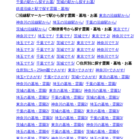
千葉の駅から探すお墓
茨城の駅から探すお墓
鉄道沿線と駅で探す霊園・墓地
〇沿線駅マーカーで駅から探す霊園・墓地・お墓
東京の沿線駅から
神奈川の沿線駅から
埼玉の沿線駅から
千葉の沿線駅から
茨城の沿線駅から
〇郵便番号から探す霊園・墓地・お墓
東京で〒
神奈川で〒
埼玉で〒
千葉で〒
茨城で〒
東京で〒2
神奈川で〒2
埼玉で〒2
千葉で〒2
茨城で〒2
東京で〒3
神奈川で〒3
埼玉で〒3
千葉で〒3
茨城で〒3
東京で〒4
神奈川で〒4
埼玉で〒4
千葉で〒4
茨城で〒4
東京で〒5
神奈川で〒5
埼玉で〒5
千葉で〒5
茨城で〒5
〇住所別に探す霊園・墓地・お墓
住所別に5～25km圏でさがす
東京>でさがす
神奈川>でさがす
埼玉>でさがす
千葉>でさがす
茨城>でさがす
東京の墓地・霊園
神奈川の墓地・霊園
埼玉の墓地・霊園
千葉の墓地・霊園
茨城の墓地・霊園
東京の墓地・霊園1
神奈川の墓地・霊園1
埼玉の墓地・霊園1
千葉の墓地・霊園1
茨城の墓地・霊園1
東京の墓地・霊園2
神奈川の墓地・霊園2
埼玉の墓地・霊園2
千葉の墓地・霊園2
茨城の墓地・霊園2
東京の墓地・霊園3
神奈川の墓地・霊園3
埼玉の墓地・霊園3
千葉の墓地・霊園3
茨城の墓地・霊園3
東京の墓地・霊園4
神奈川の墓地・霊園4
埼玉の墓地・霊園4
千葉の墓地・霊園4
茨城の墓地・霊園4
東京の墓地・霊園5
神奈川の墓地・霊園5
埼玉の墓地・霊園5