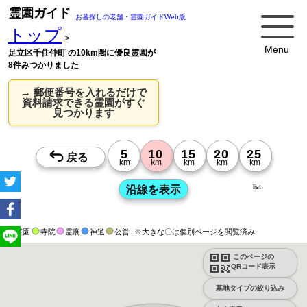
霊園ガイド
お墓探しの老舗・霊園ガイドWeb版
トップ
>
Menu
足立区千住仲町 の10km圏に優良霊園が
8件みつかりました
→ 郵便番号を入れるだけで
資料請求できる霊園がすぐ
見つかります
list
霊園
寺院
霊廟
神道
公営
※大きな〇は個別ページを閲覧済み
このページの
QRコード表示
墓地タイプの絞り込み