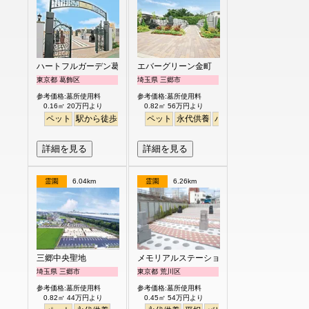
ハートフルガーデン葛飾鎌倉
エバーグリーン金町
東京都 葛飾区
埼玉県 三郷市
参考価格:墓所使用料
参考価格:墓所使用料
0.16㎡ 20万円より
0.82㎡ 56万円より
ペット
駅から徒歩
バリアフリー
ペット
明るい
永代供養
バリアフリー
詳細を見る
詳細を見る
霊園
6.04km
霊園
6.26km
三郷中央聖地
メモリアルステーション南千住
埼玉県 三郷市
東京都 荒川区
参考価格:墓所使用料
参考価格:墓所使用料
0.82㎡ 44万円より
0.45㎡ 54万円より