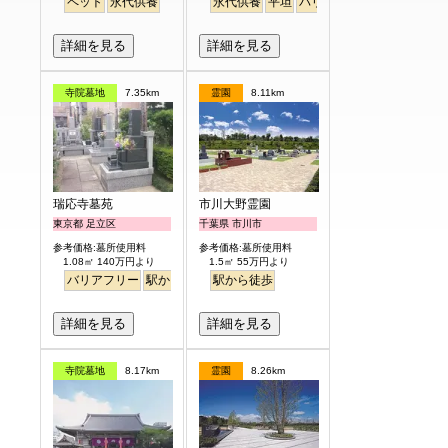
ペット
永代供養
永代供養
平坦
バリアフリー
駅から徒歩
詳細を見る
詳細を見る
寺院墓地
7.35km
霊園
8.11km
瑞応寺墓苑
市川大野霊園
東京都 足立区
千葉県 市川市
参考価格:墓所使用料
参考価格:墓所使用料
1.08㎡ 140万円より
1.5㎡ 55万円より
バリアフリー
駅から徒歩
駅から徒歩
詳細を見る
詳細を見る
寺院墓地
8.17km
霊園
8.26km