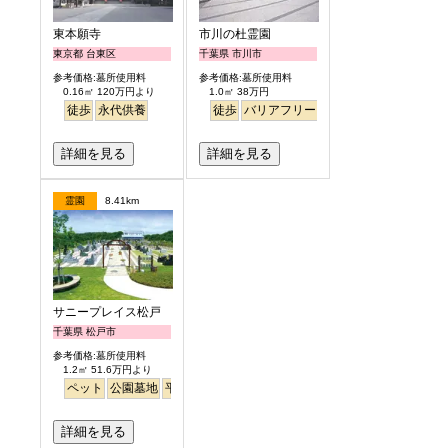
東本願寺
市川の杜霊園
東京都 台東区
千葉県 市川市
参考価格:墓所使用料
参考価格:墓所使用料
0.16㎡ 120万円より
1.0㎡ 38万円
徒歩
永代供養
徒歩
バリアフリー
明るい
詳細を見る
詳細を見る
霊園
8.41km
サニープレイス松戸
千葉県 松戸市
参考価格:墓所使用料
1.2㎡ 51.6万円より
ペット
公園墓地
平坦
明るい
詳細を見る