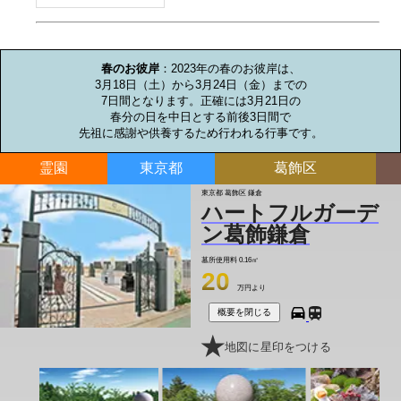
お墓のミニ知識
春のお彼岸
：2023年の春のお彼岸は、

3月18日（土）から3月24日（金）までの

7日間となります。正確には3月21日の

春分の日を中日とする前後3日間で

先祖に感謝や供養するため行われる行事です。
霊園
東京都
葛飾区
東京都 葛飾区 鎌倉
ハートフルガーデ
ン葛飾鎌倉
墓所使用料
0.16㎡
20
万円より
概要を閉じる
地図に星印をつける