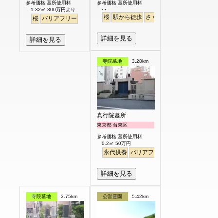
参考価格:墓所使用料
参考価格:墓所使用料
- -
1.32㎡ 300万円より
桜
駅から徒歩
さくら
桜
バリアフリー
詳細を見る
詳細を見る
寺院墓地
3.28km
真行院墓所
東京都 台東区
参考価格:墓所使用料
0.2㎡ 50万円
永代供養
バリアフリー
駅から徒歩
詳細を見る
寺院墓地
3.75km
公営霊園
5.42km