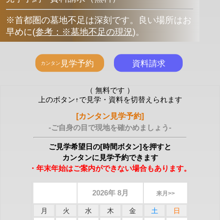
※首都圏の墓地不足は深刻です。良い場所はお
早めに
(
参考：※墓地不足の現況
)
。
（ 無料です ）
上のボタン↑で見学・資料を切替えられます
[カンタン見学予約]
-ご自身の目で現地を確かめましょう-
ご見学希望日の[時間ボタン]を押すと
カンタンに見学予約できます
・年末年始はご案内ができない場合もあります。
2026年 8月
来月>>
月
火
水
木
金
土
日