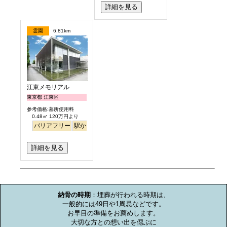
詳細を見る
霊園
6.81km
江東メモリアル
東京都 江東区
参考価格:墓所使用料
0.48㎡ 120万円より
バリアフリー
駅から徒歩
平坦
永代供養
詳細を見る
お墓のミニ知識
納骨の時期
：埋葬が行われる時期は、

一般的には49日や1周忌などです。

お早目の準備をお薦めします。

大切な方との想い出を偲ぶに
