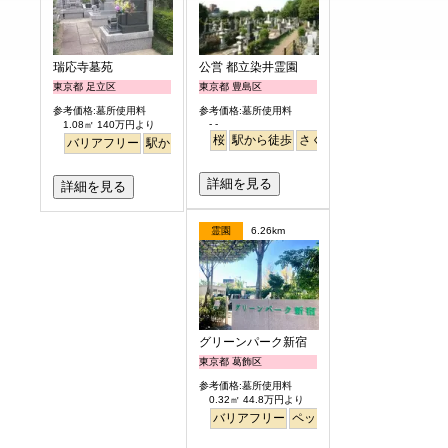
瑞応寺墓苑
公営 都立染井霊園
東京都 足立区
東京都 豊島区
参考価格:墓所使用料
参考価格:墓所使用料
- -
1.08㎡ 140万円より
桜
駅から徒歩
さくら
バリアフリー
駅から徒歩
詳細を見る
詳細を見る
霊園
6.26km
グリーンパーク新宿
東京都 葛飾区
参考価格:墓所使用料
0.32㎡ 44.8万円より
バリアフリー
ペット
永代供養