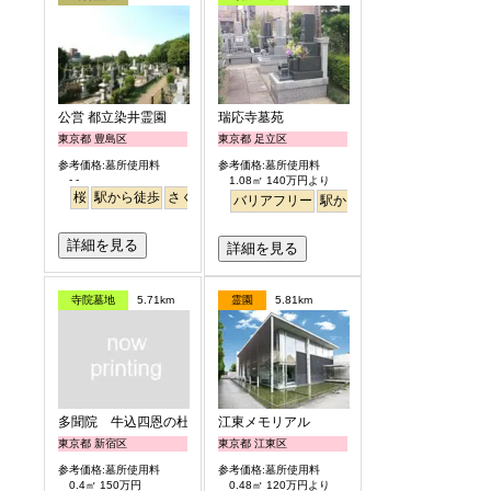
公営 都立染井霊園
瑞応寺墓苑
東京都 豊島区
東京都 足立区
参考価格:墓所使用料
参考価格:墓所使用料
- -
1.08㎡ 140万円より
桜
駅から徒歩
さくら
バリアフリー
駅から徒歩
詳細を見る
詳細を見る
寺院墓地
5.71km
霊園
5.81km
多聞院 牛込四恩の杜
江東メモリアル
東京都 新宿区
東京都 江東区
参考価格:墓所使用料
参考価格:墓所使用料
0.4㎡ 150万円
0.48㎡ 120万円より