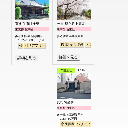
寛永寺德川浄苑
公営 都立谷中霊園
東京都 台東区
東京都 台東区
参考価格:墓所使用料
参考価格:墓所使用料
- -
1.32㎡ 300万円より
桜
駅から徒歩
さくら
桜
バリアフリー
詳細を見る
詳細を見る
寺院墓地
3.28km
真行院墓所
東京都 台東区
参考価格:墓所使用料
0.2㎡ 50万円
永代供養
バリアフリー
駅から徒歩