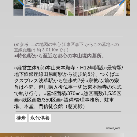
(※参考: 上の地図の中心 江東区森下 からこの墓地への
直線距離は 約 3.01 Kmです)
●特色/駅から至近な都心の本山境内墓所。
○経営主体/(宗)本山東本願寺・H12年開設○最寄駅/
地下鉄銀座線田原町駅から徒歩約5分、つくばエ
クスプレス浅草駅から徒歩約7分○宗教/以前の宗
旨は不問。但し購入後仏事一切は東本願寺の法式
で執り行う。○墓域面積/370㎡○総区画数/1,535区
画○残区画数/350区画○設備/管理事務所、駐車
場、本堂、門信徒会館（慈光殿）
徒歩
永代供養
1130016_0001