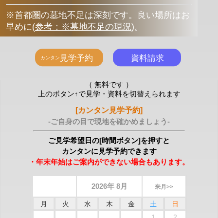
※首都圏の墓地不足は深刻です。良い場所はお
早めに
(
参考：※墓地不足の現況
)
。
（ 無料です ）
上のボタン↑で見学・資料を切替えられます
[カンタン見学予約]
-ご自身の目で現地を確かめましょう-
ご見学希望日の[時間ボタン]を押すと
カンタンに見学予約できます
・年末年始はご案内ができない場合もあります。
2026年 8月
来月>>
月
火
水
木
金
土
日
1
2