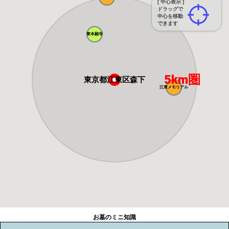
[ 中心表示 ]
ドラッグで
中心を移動
できます
東本願寺
5km圏
東京都江東区森下
江東メモリアル
お墓のミニ知識