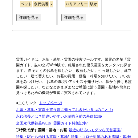
ペット
永代供養
バリアフリー
バリアフリー
駅から徒歩
駅から徒歩
平坦
永代供養
詳細を見る
詳細を見る
霊園ガイドは、お墓・墓地・霊園の検索ツールです。業界の老舗「霊
園ガイド」誌の公式Web版で、厳選された優良霊園をカンタンに探せ
ます。 自宅近くのお墓を探したい、改葬したい、引っ越したい、建立
したい、建て替えたい、お墓の費用・価格・相場を知りたい、いいお
墓をみつけたい、 お墓の環境やアクセスを知りたい、駅から歩ける霊
園を探したい、などなどさまざまなご希望に沿う霊園・墓地を簡単に
見つけるための機能が豊富に実装されています。
●主なリンク
トップページ
お墓・墓地・霊園を買う前に知っておきたい５つのこと！
永代供養とは？間違いやすいお墓購入前の基礎知識
全国永代供養墓WEB
霊園ガイド特集記事
〇特徴で探す霊園・墓地・お墓
最近の明るいモダンな民営霊園
特集・駅から歩ける霊園・墓地
特集・コロナ対策のある霊園・墓地