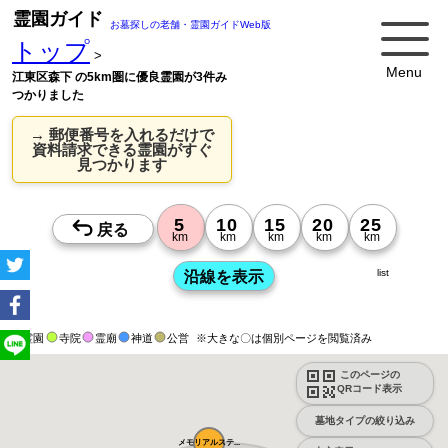
霊園ガイド
お墓探しの老舗・霊園ガイドWeb版
トップ
>
Menu
江東区森下 の5km圏に優良霊園が3件み
つかりました
→ 郵便番号を入れるだけで
資料請求できる霊園がすぐ
見つかります
list
霊園
寺院
霊廟
神道
公営
※大きな〇は個別ページを閲覧済み
このページの
QRコード表示
墓地タイプの絞り込み
メモリアルステ...