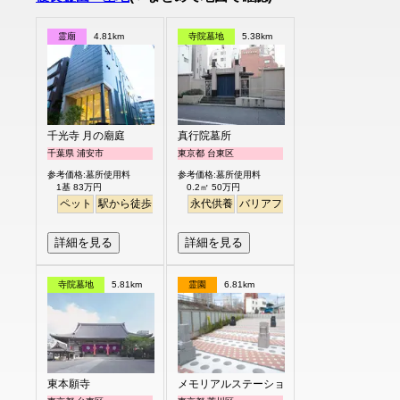
霊廟
4.81km
寺院墓地
5.38km
千光寺 月の廟庭
真行院墓所
千葉県 浦安市
東京都 台東区
参考価格:墓所使用料
参考価格:墓所使用料
1基 83万円
0.2㎡ 50万円
ペット
駅から徒歩
永代供養
バリアフリー
駅から徒歩
詳細を見る
詳細を見る
寺院墓地
5.81km
霊園
6.81km
東本願寺
メモリアルステーション南千住