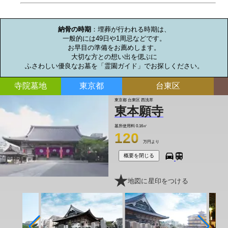
お墓のミニ知識
納骨の時期
：埋葬が行われる時期は、

一般的には49日や1周忌などです。

お早目の準備をお薦めします。

大切な方との想い出を偲ぶに

ふさわしい優良なお墓を「霊園ガイド」でお探しください。
寺院墓地
東京都
台東区
東京都 台東区 西浅草
東本願寺
墓所使用料
0.16㎡
120
万円より
概要を閉じる
地図に星印をつける