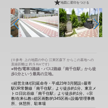
地図に星印をつける
(※参考: 上の地図の中心 江東区森下 からこの墓地への
直線距離は 約 5 Kmです)
●特色/電車3路線・バス2路線「南千住駅」から徒
歩1分という最高の立地。
○経営主体/(宗)延命寺・平成23年3月開設○最寄
駅/JR常磐線「南千住駅」より徒歩約1分。東京メ
トロ日比谷線「南千住駅」より徒歩約1分。○宗
教/在来仏教○総区画数/約345区画○設備/管理事務
所、休憩所、駐車場