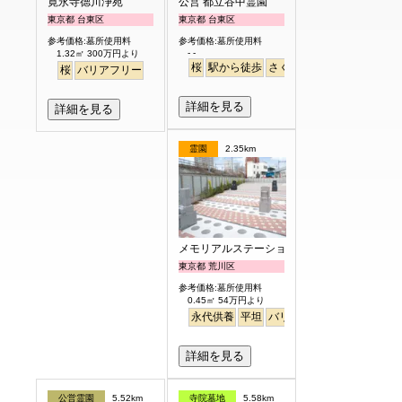
寛永寺德川浄苑
公営 都立谷中霊園
東京都 台東区
東京都 台東区
参考価格:墓所使用料
参考価格:墓所使用料
- -
1.32㎡ 300万円より
桜
駅から徒歩
さくら
桜
バリアフリー
詳細を見る
詳細を見る
霊園
2.35km
メモリアルステーション南千住
東京都 荒川区
参考価格:墓所使用料
0.45㎡ 54万円より
永代供養
平坦
バリアフリー
駅から徒歩
詳細を見る
公営霊園
5.52km
寺院墓地
5.58km