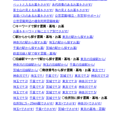
ペットと入るお墓をさがす
永代供養のあるお墓をさがす
富士山の見えるお墓をさがす
海の見えるお墓をさがす
送迎バスのあるお墓をさがす
公営霊園(都立・市営等)サポート
公営霊園周辺の優良民間霊園検索
〇キーワードで探す霊園・墓地・お墓
お墓をキーワード毎にエリア別でさがす
〇駅からから探す霊園・墓地・お墓
東京の駅から探すお墓
神奈川の駅から探すお墓
埼玉の駅から探すお墓
千葉の駅から探すお墓
茨城の駅から探すお墓
鉄道沿線と駅で探す霊園・墓地
〇沿線駅マーカーで駅から探す霊園・墓地・お墓
東京の沿線駅から
神奈川の沿線駅から
埼玉の沿線駅から
千葉の沿線駅から
茨城の沿線駅から
〇郵便番号から探す霊園・墓地・お墓
東京で〒
神奈川で〒
埼玉で〒
千葉で〒
茨城で〒
東京で〒2
神奈川で〒2
埼玉で〒2
千葉で〒2
茨城で〒2
東京で〒3
神奈川で〒3
埼玉で〒3
千葉で〒3
茨城で〒3
東京で〒4
神奈川で〒4
埼玉で〒4
千葉で〒4
茨城で〒4
東京で〒5
神奈川で〒5
埼玉で〒5
千葉で〒5
茨城で〒5
〇住所別に探す霊園・墓地・お墓
住所別に5～25km圏でさがす
東京>でさがす
神奈川>でさがす
埼玉>でさがす
千葉>でさがす
茨城>でさがす
東京の墓地・霊園