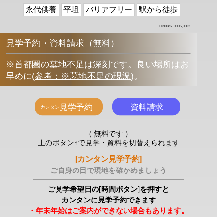
永代供養
平坦
バリアフリー
駅から徒歩
1130086_0005,0002
見学予約・資料請求（無料）
※首都圏の墓地不足は深刻です。良い場所はお
早めに
(
参考：※墓地不足の現況
)
。
（ 無料です ）
上のボタン↑で見学・資料を切替えられます
[カンタン見学予約]
-ご自身の目で現地を確かめましょう-
ご見学希望日の[時間ボタン]を押すと
カンタンに見学予約できます
・年末年始はご案内ができない場合もあります。