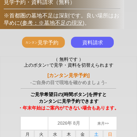
見学予約・資料請求（無料）
※首都圏の墓地不足は深刻です。良い場所はお
早めに
(
参考：※墓地不足の現況
)
。
（ 無料です ）
上のボタン↑で見学・資料を切替えられます
[カンタン見学予約]
-ご自身の目で現地を確かめましょう-
ご見学希望日の[時間ボタン]を押すと
カンタンに見学予約できます
・年末年始はご案内ができない場合もあります。
2026年 8月
来月>>
月
火
水
木
金
土
日