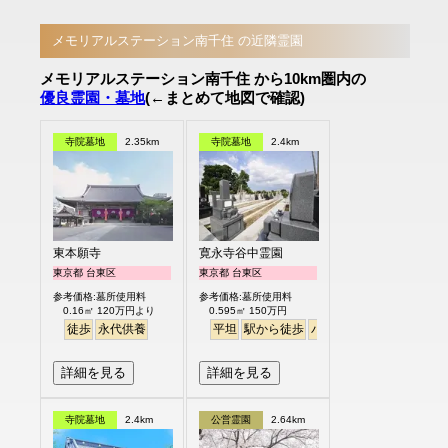
メモリアルステーション南千住 の近隣霊園
メモリアルステーション南千住 から10km圏内の
優良霊園・墓地
(←まとめて地図で確認)
寺院墓地
2.35km
寺院墓地
2.4km
東本願寺
寛永寺谷中霊園
東京都 台東区
東京都 台東区
参考価格:墓所使用料
参考価格:墓所使用料
0.16㎡ 120万円より
0.595㎡ 150万円
徒歩
永代供養
平坦
駅から徒歩
バリアフリー
詳細を見る
詳細を見る
寺院墓地
2.4km
公営霊園
2.64km