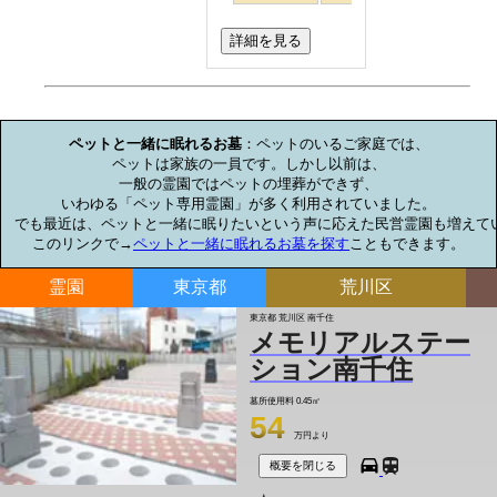
詳細を見る
お墓のミニ知識
ペットと一緒に眠れるお墓
：ペットのいるご家庭では、

ペットは家族の一員です。しかし以前は、

一般の霊園ではペットの埋葬ができず、

いわゆる「ペット専用霊園」が多く利用されていました。

でも最近は、ペットと一緒に眠りたいという声に応えた民営霊園も増えてい
このリンクで→
ペットと一緒に眠れるお墓を探す
こともできます。
霊園
東京都
荒川区
東京都 荒川区 南千住
メモリアルステー
ション南千住
墓所使用料
0.45㎡
54
万円より
概要を閉じる