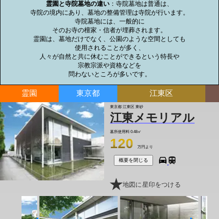
霊園と寺院墓地の違い
：寺院墓地は普通は、

寺院の境内にあり、墓地の整備管理は寺院が行います。

寺院墓地には、一般的に

そのお寺の檀家・信者が埋葬されます。

霊園は、墓地だけでなく、公園のような空間としても

使用されることが多く、

人々が自然と共に休むことができるという特長や

宗教宗派や資格などを

問わないところが多いです。
霊園
東京都
江東区
東京都 江東区 東砂
江東メモリアル
墓所使用料
0.48㎡
120
万円より
概要を閉じる
地図に星印をつける