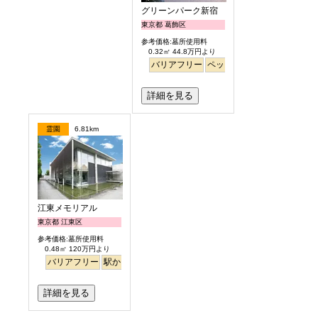
グリーンパーク新宿
東京都 葛飾区
参考価格:墓所使用料
0.32㎡ 44.8万円より
バリアフリー
ペット
永代供養
詳細を見る
霊園
6.81km
江東メモリアル
東京都 江東区
参考価格:墓所使用料
0.48㎡ 120万円より
バリアフリー
駅から徒歩
平坦
永代供養
詳細を見る