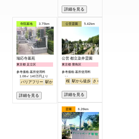
詳細を見る
寺院墓地
3.75km
公営霊園
5.42km
瑞応寺墓苑
公営 都立染井霊園
東京都 足立区
東京都 豊島区
参考価格:墓所使用料
参考価格:墓所使用料
- -
1.08㎡ 140万円より
桜
駅から徒歩
さくら
バリアフリー
駅から徒歩
詳細を見る
詳細を見る
霊園
6.26km