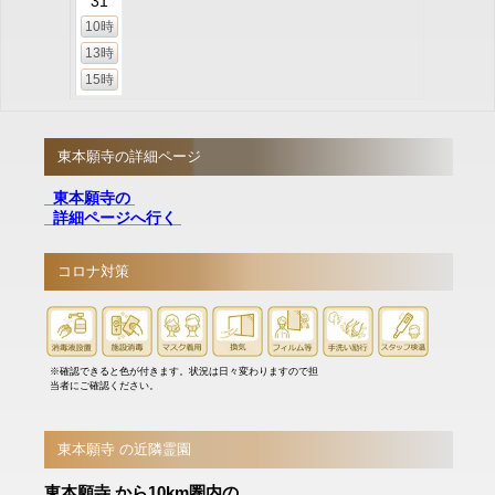
31
10時
13時
15時
東本願寺の詳細ページ
東本願寺の
詳細ページへ行く
コロナ対策
※確認できると色が付きます。状況は日々変わりますので担
当者にご確認ください。
東本願寺 の近隣霊園
東本願寺 から10km圏内の