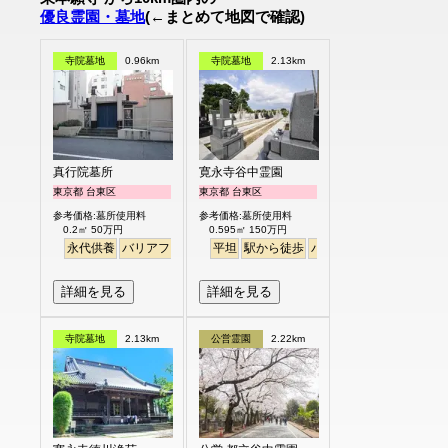
優良霊園・墓地
(←まとめて地図で確認)
寺院墓地
0.96km
寺院墓地
2.13km
真行院墓所
寛永寺谷中霊園
東京都 台東区
東京都 台東区
参考価格:墓所使用料
参考価格:墓所使用料
0.2㎡ 50万円
0.595㎡ 150万円
永代供養
バリアフリー
駅から徒歩
平坦
駅から徒歩
バリアフリー
詳細を見る
詳細を見る
寺院墓地
2.13km
公営霊園
2.22km