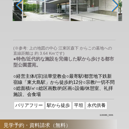
(※参考: 上の地図の中心 江東区森下 からこの墓地への
直線距離は 約 3.64 Kmです)
●特色/近代的な施設を完備した駅から歩ける都市
型公園霊苑。
○経営主体/(宗)法華堂教会○最寄駅/都営地下鉄新
宿線「東大島駅」から徒歩約12分○宗教/一切不問
○総面積/㎡○総区画数/約区画○設備/休憩室、礼拝
施設、会食場
バリアフリー
駅から徒歩
平坦
永代供養
1130085_0005
見学予約・資料請求（無料）