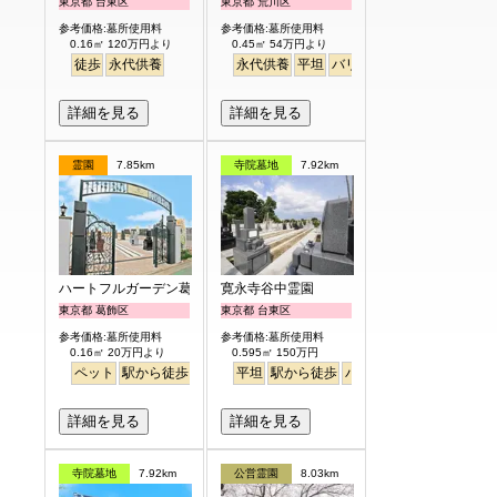
東京都 台東区
東京都 荒川区
参考価格:墓所使用料
参考価格:墓所使用料
0.16㎡ 120万円より
0.45㎡ 54万円より
徒歩
永代供養
永代供養
平坦
バリアフリー
駅から徒歩
詳細を見る
詳細を見る
霊園
7.85km
寺院墓地
7.92km
ハートフルガーデン葛飾鎌倉
寛永寺谷中霊園
東京都 葛飾区
東京都 台東区
参考価格:墓所使用料
参考価格:墓所使用料
0.16㎡ 20万円より
0.595㎡ 150万円
ペット
駅から徒歩
バリアフリー
平坦
駅から徒歩
明るい
バリアフリー
詳細を見る
詳細を見る
寺院墓地
7.92km
公営霊園
8.03km