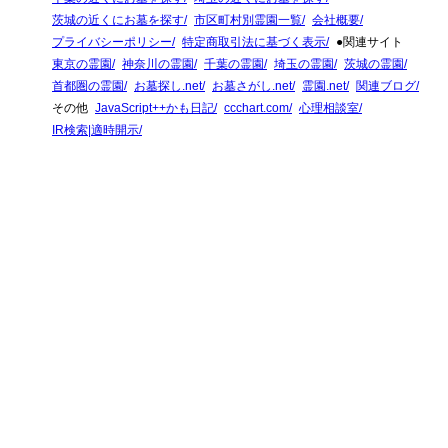
茨城の近くにお墓を探す
市区町村別霊園一覧
会社概要
プライバシーポリシー
特定商取引法に基づく表示
●関連サイト
東京の霊園
神奈川の霊園
千葉の霊園
埼玉の霊園
茨城の霊園
首都圏の霊園
お墓探し.net
お墓さがし.net
霊園.net
関連ブログ
その他
JavaScript++かも日記
ccchart.com
心理相談室
IR検索|適時開示