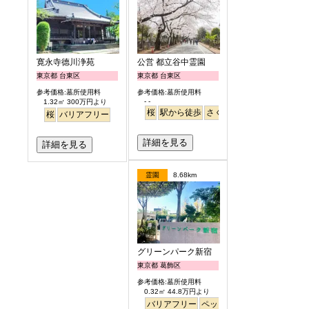
寛永寺德川浄苑
公営 都立谷中霊園
東京都 台東区
東京都 台東区
参考価格:墓所使用料
参考価格:墓所使用料
- -
1.32㎡ 300万円より
桜
駅から徒歩
さくら
桜
バリアフリー
詳細を見る
詳細を見る
霊園
8.68km
グリーンパーク新宿
東京都 葛飾区
参考価格:墓所使用料
0.32㎡ 44.8万円より
バリアフリー
ペット
永代供養