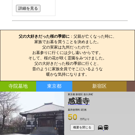
詳細を見る
お墓のエピソード
父の大好きだった桜の季節に
：父親が亡くなった時に、

家族でお墓を買うことを決めました。

父の実家は九州だったので、

お墓参りに行くには少し遠いからです。

そして、桜の花が咲く霊園をみつけました。

父の大好きだった桜の季節に行くと、

昔のように家族全員でそこにいるような

暖かな気持になります。
寺院墓地
東京都
新宿区
東京都 新宿区 喜久井町
感通寺
墓所使用料
1区画
50
万円より
概要を閉じる