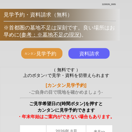
1130026_0005
見学予約・資料請求（無料）
※首都圏の墓地不足は深刻です。良い場所はお
早めに
(
参考：※墓地不足の現況
)
。
（ 無料です ）
上のボタン↑で見学・資料を切替えられます
[カンタン見学予約]
-ご自身の目で現地を確かめましょう-
ご見学希望日の[時間ボタン]を押すと
カンタンに見学予約できます
・年末年始はご案内ができない場合もあります。
2026年 8月
来月>>