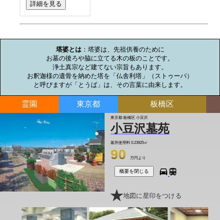
詳細を見る
お墓のミニ知識
塔婆とは
：塔婆は、先祖供養のために

お墓の後ろや脇に立てる木の板のことです。

浄土真宗など建てない宗旨もあります。

お釈迦様の遺骨を納めた塔を「仏舎利塔」（ストゥーパ）

と呼びますが「とうば」は、その言葉に由来します。
霊園
東京都
板橋区
東京都 板橋区 小豆沢
小豆沢墓苑
墓所使用料
0.23925㎡
90
万円より
概要を閉じる
地図に星印をつける