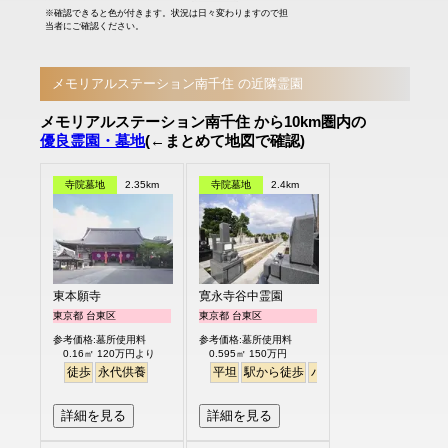
※確認できると色が付きます。状況は日々変わりますので担
当者にご確認ください。
メモリアルステーション南千住 の近隣霊園
メモリアルステーション南千住 から10km圏内の
優良霊園・墓地
(←まとめて地図で確認)
寺院墓地
2.35km
寺院墓地
2.4km
東本願寺
寛永寺谷中霊園
東京都 台東区
東京都 台東区
参考価格:墓所使用料
参考価格:墓所使用料
0.16㎡ 120万円より
0.595㎡ 150万円
徒歩
永代供養
平坦
駅から徒歩
バリアフリー
詳細を見る
詳細を見る