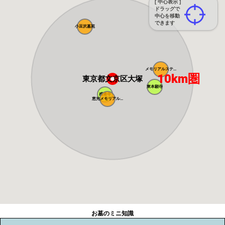
[ 中心表示 ]
ドラッグで
中心を移動
できます
小豆沢墓苑
メモリアルステ...
10km圏
東京都文京区大塚
東本願寺
感通寺
恵光メモリアル...
お墓のミニ知識