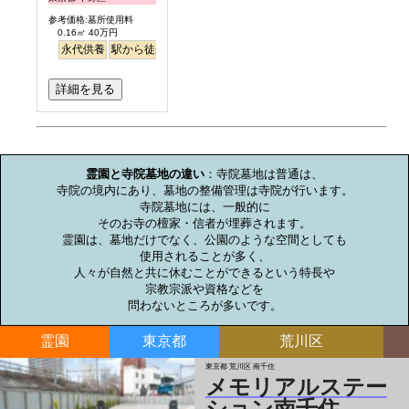
参考価格:墓所使用料
0.16㎡ 40万円
永代供養
駅から徒歩
詳細を見る
お墓のミニ知識
霊園と寺院墓地の違い
：寺院墓地は普通は、

寺院の境内にあり、墓地の整備管理は寺院が行います。

寺院墓地には、一般的に

そのお寺の檀家・信者が埋葬されます。

霊園は、墓地だけでなく、公園のような空間としても

使用されることが多く、

人々が自然と共に休むことができるという特長や

宗教宗派や資格などを

問わないところが多いです。
霊園
東京都
荒川区
東京都 荒川区 南千住
メモリアルステー
ション南千住