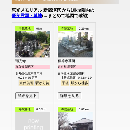
恵光メモリアル 新宿浄苑 から10km圏内の
優良霊園・墓地
(←まとめて地図で確認)
寺院墓地
0km
寺院墓地
0.29km
瑞光寺
積徳寺墓所
東京都 新宿区
東京都 新宿区
参考価格:墓所使用料
参考価格:墓所使用料
0.28㎡ 56万円
【新規墓所】0.72㎡ 120万円
永代供養
駅から徒歩
平坦
駅から徒歩
詳細を見る
詳細を見る
寺院墓地
0.53km
寺院墓地
0.62km