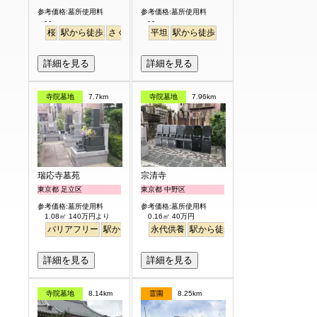
参考価格:墓所使用料
参考価格:墓所使用料
- -
- -
桜
駅から徒歩
さくら
平坦
駅から徒歩
詳細を見る
詳細を見る
寺院墓地
7.7km
寺院墓地
7.96km
瑞応寺墓苑
宗清寺
東京都 足立区
東京都 中野区
参考価格:墓所使用料
参考価格:墓所使用料
1.08㎡ 140万円より
0.16㎡ 40万円
バリアフリー
駅から徒歩
永代供養
駅から徒歩
詳細を見る
詳細を見る
寺院墓地
8.14km
霊園
8.25km