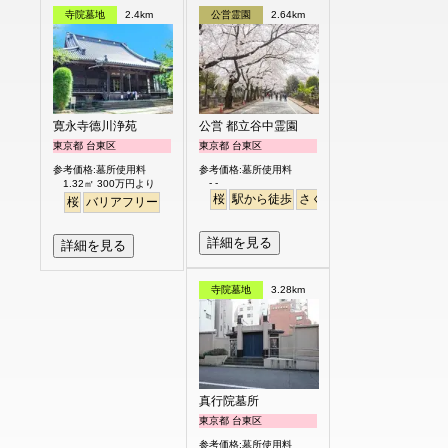
寺院墓地
2.4km
公営霊園
2.64km
寛永寺德川浄苑
公営 都立谷中霊園
東京都 台東区
東京都 台東区
参考価格:墓所使用料
参考価格:墓所使用料
- -
1.32㎡ 300万円より
桜
駅から徒歩
さくら
桜
バリアフリー
詳細を見る
詳細を見る
寺院墓地
3.28km
真行院墓所
東京都 台東区
参考価格:墓所使用料