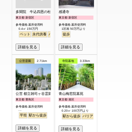
多聞院 牛込四恩の杜
感通寺
東京都 新宿区
東京都 新宿区
参考価格:墓所使用料
参考価格:墓所使用料
0.4㎡ 150万円
1区画 50万円より
ペット
永代供養
バリアフリー
徒歩
駅から徒歩
詳細を見る
詳細を見る
公営霊園
2.71km
寺院墓地
3.33km
公営 都立雑司ヶ谷霊園
青山梅窓院墓苑
東京都 豊島区
東京都 港区
参考価格:墓所使用料
参考価格:墓所使用料
- -
0.20㎡ 100万円より
平坦
駅から徒歩
駅から徒歩
バリアフリー
永代供養
樹木
詳細を見る
詳細を見る