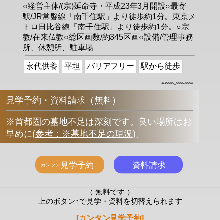
○経営主体/(宗)延命寺・平成23年3月開設○最寄
駅/JR常磐線「南千住駅」より徒歩約1分。東京メ
トロ日比谷線「南千住駅」より徒歩約1分。○宗
教/在来仏教○総区画数/約345区画○設備/管理事務
所、休憩所、駐車場
永代供養
平坦
バリアフリー
駅から徒歩
1130086_0005,0002
見学予約・資料請求（無料）
※首都圏の墓地不足は深刻です。良い場所はお
早めに
(
参考：※墓地不足の現況
)
。
（ 無料です ）
上のボタン↑で見学・資料を切替えられます
[カンタン見学予約]