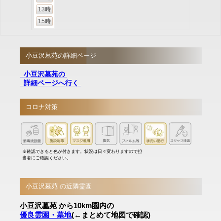
13時
15時
小豆沢墓苑の詳細ページ
小豆沢墓苑の
詳細ページへ行く
コロナ対策
※確認できると色が付きます。状況は日々変わりますので担
当者にご確認ください。
小豆沢墓苑 の近隣霊園
小豆沢墓苑 から10km圏内の
優良霊園・墓地
(←まとめて地図で確認)