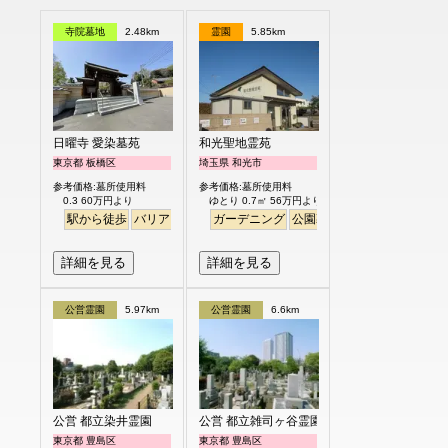
寺院墓地
2.48km
霊園
5.85km
日曜寺 愛染墓苑
和光聖地霊苑
東京都 板橋区
埼玉県 和光市
参考価格:墓所使用料
参考価格:墓所使用料
0.3 60万円より
ゆとり 0.7㎡ 56万円より
駅から徒歩
バリアフリー
個人・夫婦
ガーデニング
永代供養
公園墓地
デザイン
バリア
詳細を見る
詳細を見る
公営霊園
5.97km
公営霊園
6.6km
公営 都立染井霊園
公営 都立雑司ヶ谷霊園
東京都 豊島区
東京都 豊島区