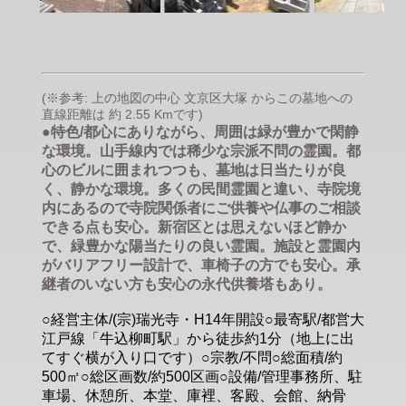
(※参考: 上の地図の中心 文京区大塚 からこの墓地への
直線距離は 約 2.55 Kmです)
●特色/都心にありながら、周囲は緑が豊かで閑静
な環境。山手線内では稀少な宗派不問の霊園。都
心のビルに囲まれつつも、墓地は日当たりが良
く、静かな環境。多くの民間霊園と違い、寺院境
内にあるので寺院関係者にご供養や仏事のご相談
できる点も安心。新宿区とは思えないほど静か
で、緑豊かな陽当たりの良い霊園。施設と霊園内
がバリアフリー設計で、車椅子の方でも安心。承
継者のいない方も安心の永代供養塔もあり。
○経営主体/(宗)瑞光寺・H14年開設○最寄駅/都営大
江戸線「牛込柳町駅」から徒歩約1分（地上に出
てすぐ横が入り口です）○宗教/不問○総面積/約
500㎡○総区画数/約500区画○設備/管理事務所、駐
車場、休憩所、本堂、庫裡、客殿、会館、納骨