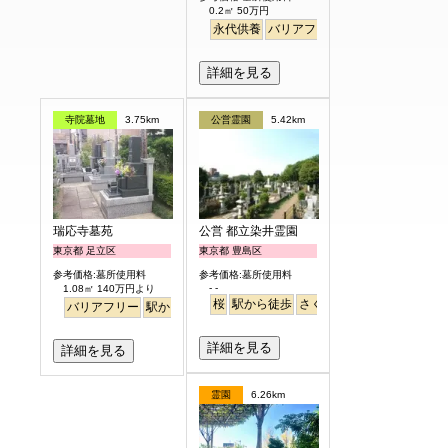
0.2㎡ 50万円
永代供養
バリアフリー
駅から徒歩
詳細を見る
寺院墓地
3.75km
公営霊園
5.42km
瑞応寺墓苑
公営 都立染井霊園
東京都 足立区
東京都 豊島区
参考価格:墓所使用料
参考価格:墓所使用料
- -
1.08㎡ 140万円より
桜
駅から徒歩
さくら
バリアフリー
駅から徒歩
詳細を見る
詳細を見る
霊園
6.26km