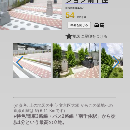
墓所使用料
0.45㎡
54
万円より
概要を閉じる
地図に星印をつける
(※参考: 上の地図の中心 文京区大塚 からこの墓地への
直線距離は 約 6.11 Kmです)
●特色/電車3路線・バス2路線「南千住駅」から徒
歩1分という最高の立地。