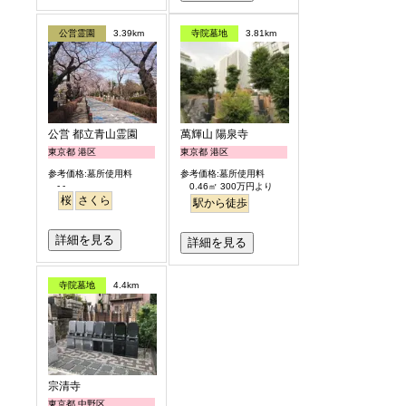
公営霊園
3.39km
寺院墓地
3.81km
公営 都立青山霊園
萬輝山 陽泉寺
東京都 港区
東京都 港区
参考価格:墓所使用料
参考価格:墓所使用料
- -
0.46㎡ 300万円より
桜
さくら
駅から徒歩
詳細を見る
詳細を見る
寺院墓地
4.4km
宗清寺
東京都 中野区