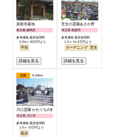
真龍寺墓地
芝生の霊園あさか野
東京都 練馬区
埼玉県 朝霞市
参考価格:墓所使用料
参考価格:墓所使用料
0.54㎡ 90万円より
1.2㎡ 51.6万円より
平坦
ガーデニング
芝生
バリアフリー
詳細を見る
詳細を見る
霊園
8.28km
川口霊園 かわぐちの杜
埼玉県 川口市
参考価格:墓所使用料
1.0㎡ 70万円より
徒歩