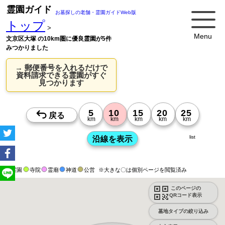
霊園ガイド
お墓探しの老舗・霊園ガイドWeb版
トップ
>
Menu
文京区大塚 の10km圏に優良霊園が5件
みつかりました
→ 郵便番号を入れるだけで
資料請求できる霊園がすぐ
見つかります
list
霊園
寺院
霊廟
神道
公営
※大きな〇は個別ページを閲覧済み
このページの
QRコード表示
墓地タイプの絞り込み