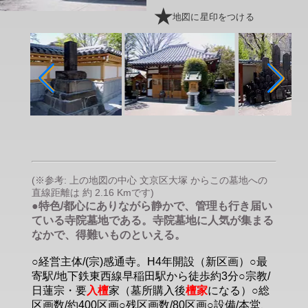
地図に星印をつける
(※参考: 上の地図の中心 文京区大塚 からこの墓地への
直線距離は 約 2.16 Kmです)
●特色/都心にありながら静かで、管理も行き届い
ている寺院墓地である。寺院墓地に人気が集まる
なかで、得難いものといえる。
○経営主体/(宗)感通寺。H4年開設（新区画）○最
寄駅/地下鉄東西線早稲田駅から徒歩約3分○宗教/
日蓮宗・要
入檀
家（墓所購入後
檀家
になる）○総
区画数/約400区画○残区画数/80区画○設備/本堂、