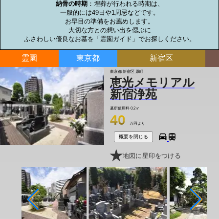
納骨の時期
：埋葬が行われる時期は、

一般的には49日や1周忌などです。

お早目の準備をお薦めします。

大切な方との想い出を偲ぶに

ふさわしい優良なお墓を「霊園ガイド」でお探しください。
霊園
東京都
新宿区
東京都 新宿区 原町
恵光メモリアル
新宿浄苑
墓所使用料
0.2㎡
40
万円より
概要を閉じる
地図に星印をつける