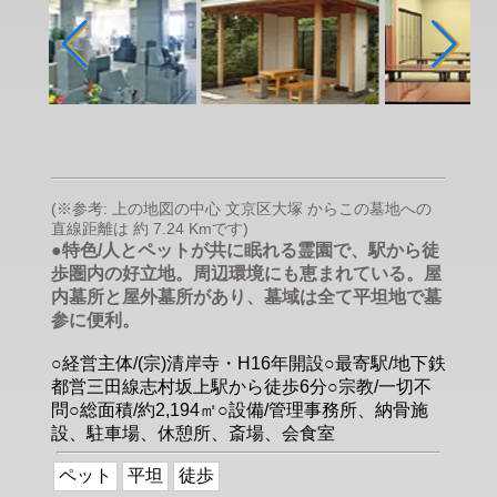
(※参考: 上の地図の中心 文京区大塚 からこの墓地への
直線距離は 約 7.24 Kmです)
●特色/人とペットが共に眠れる霊園で、駅から徒
歩圏内の好立地。周辺環境にも恵まれている。屋
内墓所と屋外墓所があり、墓域は全て平坦地で墓
参に便利。
○経営主体/(宗)清岸寺・H16年開設○最寄駅/地下鉄
都営三田線志村坂上駅から徒歩6分○宗教/一切不
問○総面積/約2,194㎡○設備/管理事務所、納骨施
設、駐車場、休憩所、斎場、会食室
ペット
平坦
徒歩