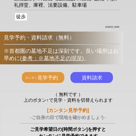
礼拝堂、庫裡、法要設備、駐車場
徒歩
1130010_0006
見学予約・資料請求（無料）
※首都圏の墓地不足は深刻です。良い場所はお
早めに
(
参考：※墓地不足の現況
)
。
（ 無料です ）
上のボタン↑で見学・資料を切替えられます
[カンタン見学予約]
-ご自身の目で現地を確かめましょう-
ご見学希望日の[時間ボタン]を押すと
カンタンに見学予約できます