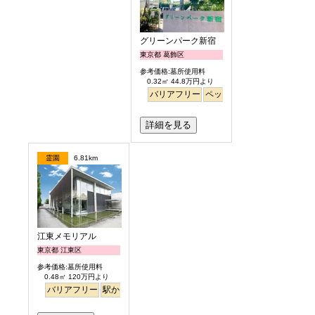
グリーンパーク新宿
東京都 葛飾区
参考価格:墓所使用料
0.32㎡ 44.8万円より
バリアフリー
ペット
永代供養
詳細を見る
霊園
6.81km
江東メモリアル
東京都 江東区
参考価格:墓所使用料
0.48㎡ 120万円より
バリアフリー
駅から徒歩
平坦
永代供養