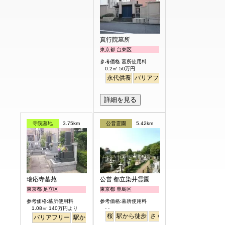
真行院墓所
東京都 台東区
参考価格:墓所使用料
0.2㎡ 50万円
永代供養
バリアフリー
駅から徒歩
詳細を見る
寺院墓地
3.75km
公営霊園
5.42km
瑞応寺墓苑
公営 都立染井霊園
東京都 足立区
東京都 豊島区
参考価格:墓所使用料
参考価格:墓所使用料
- -
1.08㎡ 140万円より
桜
駅から徒歩
さくら
バリアフリー
駅から徒歩