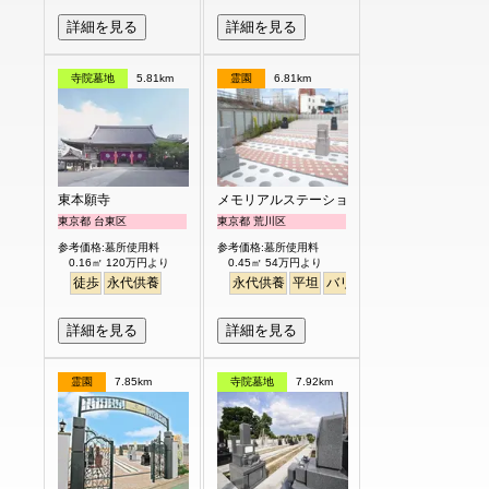
詳細を見る
詳細を見る
寺院墓地
5.81km
霊園
6.81km
東本願寺
メモリアルステーション南千住
東京都 台東区
東京都 荒川区
参考価格:墓所使用料
参考価格:墓所使用料
0.16㎡ 120万円より
0.45㎡ 54万円より
徒歩
永代供養
永代供養
平坦
バリアフリー
駅から徒歩
詳細を見る
詳細を見る
霊園
7.85km
寺院墓地
7.92km