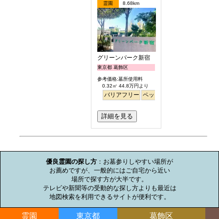
霊園
8.68km
グリーンパーク新宿
東京都 葛飾区
参考価格:墓所使用料
0.32㎡ 44.8万円より
バリアフリー
ペット
永代供養
詳細を見る
お墓のミニ知識
優良霊園の探し方
：お墓参りしやすい場所が

お薦めですが、一般的にはご自宅から近い

場所で探す方が大半です。

テレビや新聞等の受動的な探し方よりも最近は

地図検索を利用できるサイトが便利です。
霊園
東京都
葛飾区