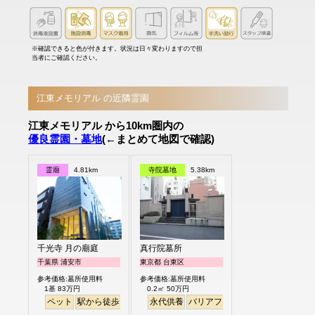
※確認できると色が付きます。状況は日々変わりますので担
当者にご確認ください。
江東メモリアル の近隣霊園
江東メモリアル から10km圏内の
優良霊園・墓地
(←まとめて地図で確認)
霊廟
4.81km
寺院墓地
5.38km
千光寺 月の廟庭
真行院墓所
千葉県 浦安市
東京都 台東区
参考価格:墓所使用料
参考価格:墓所使用料
1基 83万円
0.2㎡ 50万円
ペット
駅から徒歩
永代供養
バリアフリー
駅から徒歩