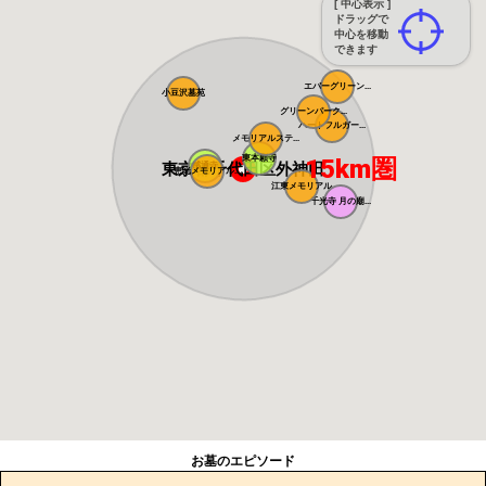
[ 中心表示 ]
ドラッグで
中心を移動
できます
エバーグリーン...
小豆沢墓苑
グリーンパーク...
ハートフルガー...
メモリアルステ...
東本願寺
15km圏
東京都千代田区外神田
感通寺
恵光メモリアル...
江東メモリアル
千光寺 月の廟...
お墓のエピソード