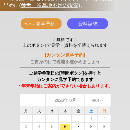
早めに
(
参考：※墓地不足の現況
)
。
（ 無料です ）
上のボタン↑で見学・資料を切替えられます
[カンタン見学予約]
-ご自身の目で現地を確かめましょう-
ご見学希望日の[時間ボタン]を押すと
カンタンに見学予約できます
・年末年始はご案内ができない場合もあります。
2026年 8月
来月>>
月
火
水
木
金
土
日
1
2
3
4
5
6
7
8
9