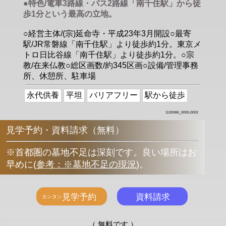
●特色/電車3路線・バス2路線「南千住駅」から徒
歩1分という最高の立地。
○経営主体/(宗)延命寺・平成23年3月開設○最寄
駅/JR常磐線「南千住駅」より徒歩約1分。東京メ
トロ日比谷線「南千住駅」より徒歩約1分。○宗
教/在来仏教○総区画数/約345区画○設備/管理事務
所、休憩所、駐車場
永代供養
平坦
バリアフリー
駅から徒歩
1130086_0005,0002
見学予約・資料請求（無料）
※首都圏の墓地不足は深刻です。良い場所はお
早めに
(
参考：※墓地不足の現況
)
。
（ 無料です ）