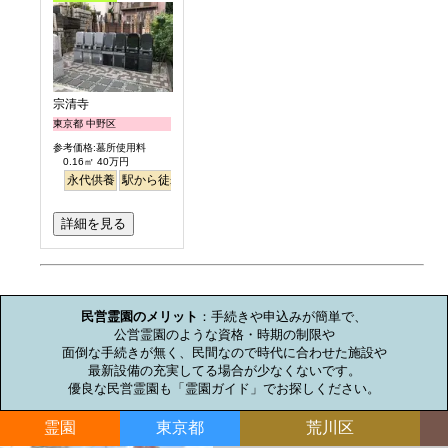
宗清寺
東京都 中野区
参考価格:墓所使用料
0.16㎡ 40万円
永代供養
駅から徒歩
詳細を見る
お墓のミニ知識
民営霊園のメリット
：手続きや申込みが簡単で、

公営霊園のような資格・時期の制限や

面倒な手続きが無く、民間なので時代に合わせた施設や

最新設備の充実してる場合が少なくないです。

優良な民営霊園も「霊園ガイド」でお探しください。
霊園
東京都
荒川区