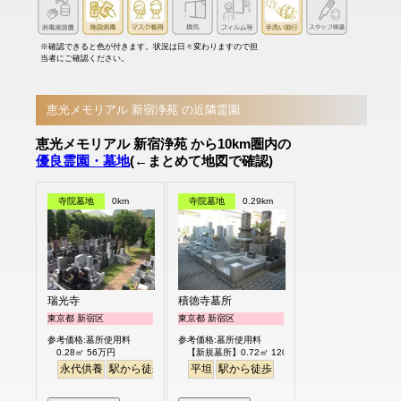
※確認できると色が付きます。状況は日々変わりますので担
当者にご確認ください。
恵光メモリアル 新宿浄苑 の近隣霊園
恵光メモリアル 新宿浄苑 から10km圏内の
優良霊園・墓地
(←まとめて地図で確認)
寺院墓地
0km
寺院墓地
0.29km
瑞光寺
積徳寺墓所
東京都 新宿区
東京都 新宿区
参考価格:墓所使用料
参考価格:墓所使用料
0.28㎡ 56万円
【新規墓所】0.72㎡ 120万円
永代供養
駅から徒歩
平坦
駅から徒歩