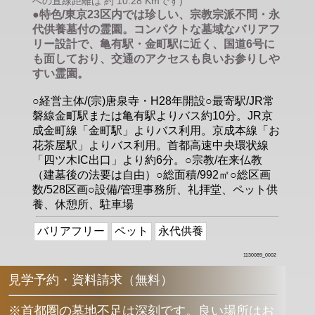
への直線距離は 約 10.28 Kmです)
●特色/東京23区内では珍しい、宗教宗派不問・永
代供養墓付の霊園。コンパクトな墓域なバリアフ
リー設計で、亀有駅・金町駅に近く、国道6号に
も面しており、交通のアクセスも良いお参りしや
すい霊園。
○経営主体/(宗)唐泉寺・H28年開設○最寄駅/JR常
磐線金町駅または亀有駅よりバス約10分。JR京
成金町線「金町駅」よりバス利用。京成本線「お
花茶屋駅」よりバス利用。首都高速中央環状線
「四ツ木IC出口」より約6分。○宗教/在来仏教
（建墓後の法要は自由）○総面積/992㎡○総区画
数/528区画○設備/管理事務所、礼拝堂、ペット供
養、休憩所、駐車場
バリアフリー
ペット
永代供養
1130089_0002
見学予約・資料請求（無料）
※首都圏の墓地不足は深刻です。良い場所はお