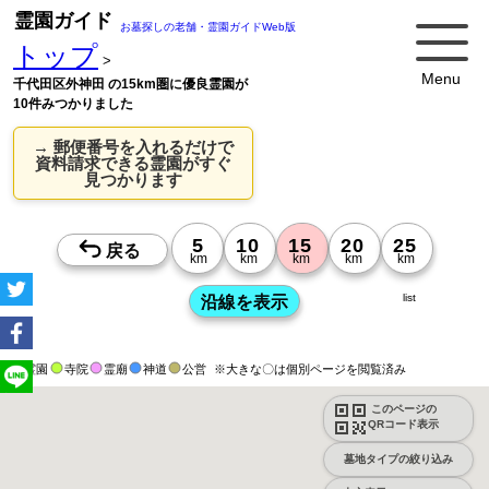
霊園ガイド
お墓探しの老舗・霊園ガイドWeb版
トップ
>
Menu
千代田区外神田 の15km圏に優良霊園が
10件みつかりました
→ 郵便番号を入れるだけで
資料請求できる霊園がすぐ
見つかります
list
霊園
寺院
霊廟
神道
公営
※大きな〇は個別ページを閲覧済み
このページの
QRコード表示
墓地タイプの絞り込み