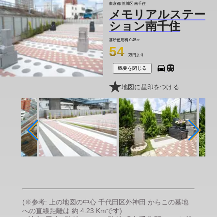
東京都 荒川区 南千住
メモリアルステー
ション南千住
墓所使用料
0.45㎡
54
万円より
概要を閉じる
地図に星印をつける
(※参考: 上の地図の中心 千代田区外神田 からこの墓地
への直線距離は 約 4.23 Kmです)