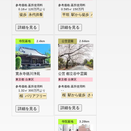
参考価格:墓所使用料
参考価格:墓所使用料
0.16㎡ 120万円より
0.595㎡ 150万円
徒歩
永代供養
平坦
駅から徒歩
バリアフリー
詳細を見る
詳細を見る
寺院墓地
2.4km
公営霊園
2.64km
寛永寺德川浄苑
公営 都立谷中霊園
東京都 台東区
東京都 台東区
参考価格:墓所使用料
参考価格:墓所使用料
- -
1.32㎡ 300万円より
桜
駅から徒歩
さくら
桜
バリアフリー
詳細を見る
詳細を見る
寺院墓地
3.28km