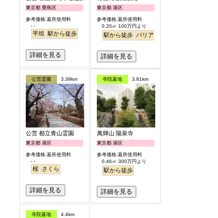
東京都 豊島区
東京都 港区
参考価格:墓所使用料
参考価格:墓所使用料
- -
0.20㎡ 100万円より
平坦
駅から徒歩
駅から徒歩
バリアフリー
永代供養
樹木
詳細を見る
詳細を見る
公営霊園
3.39km
寺院墓地
3.81km
公営 都立青山霊園
萬輝山 陽泉寺
東京都 港区
東京都 港区
参考価格:墓所使用料
参考価格:墓所使用料
- -
0.46㎡ 300万円より
桜
さくら
駅から徒歩
詳細を見る
詳細を見る
寺院墓地
4.4km