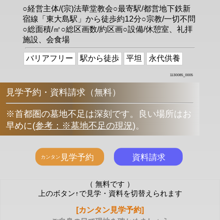
○経営主体/(宗)法華堂教会○最寄駅/都営地下鉄新
宿線「東大島駅」から徒歩約12分○宗教/一切不問
○総面積/㎡○総区画数/約区画○設備/休憩室、礼拝
施設、会食場
バリアフリー
駅から徒歩
平坦
永代供養
1130085_0005
見学予約・資料請求（無料）
※首都圏の墓地不足は深刻です。良い場所はお
早めに
(
参考：※墓地不足の現況
)
。
（ 無料です ）
上のボタン↑で見学・資料を切替えられます
[カンタン見学予約]