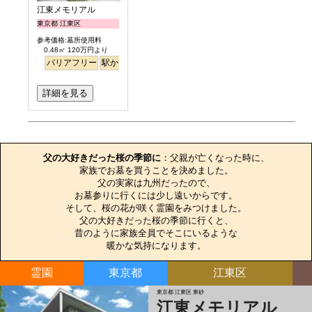
江東メモリアル
東京都 江東区
参考価格:墓所使用料
0.48㎡ 120万円より
バリアフリー
駅から徒歩
平坦
永代供養
詳細を見る
お墓のエピソード
父の大好きだった桜の季節に
：父親が亡くなった時に、

家族でお墓を買うことを決めました。

父の実家は九州だったので、

お墓参りに行くには少し遠いからです。

そして、桜の花が咲く霊園をみつけました。

父の大好きだった桜の季節に行くと、

昔のように家族全員でそこにいるような

暖かな気持になります。
霊園
東京都
江東区
東京都 江東区 東砂
江東メモリアル