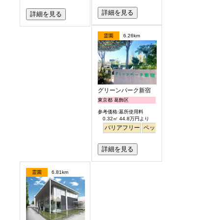
詳細を見る
詳細を見る
霊園
6.26km
グリーンパーク新宿
東京都 葛飾区
参考価格:墓所使用料
0.32㎡ 44.8万円より
バリアフリー
ペット
永代供養
詳細を見る
霊園
6.81km