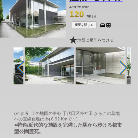
墓所使用料
0.48㎡
120
万円より
概要を閉じる
地図に星印をつける
(※参考: 上の地図の中心 千代田区外神田 からこの墓地
への直線距離は 約 6.92 Kmです)
●特色/近代的な施設を完備した駅から歩ける都市
型公園霊苑。