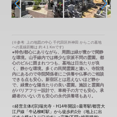
(※参考: 上の地図の中心 千代田区外神田 からこの墓地
への直線距離は 約 4.1 Kmです)
●特色/都心にありながら、周囲は緑が豊かで閑静
な環境。山手線内では稀少な宗派不問の霊園。都
心のビルに囲まれつつも、墓地は日当たりが良
く、静かな環境。多くの民間霊園と違い、寺院境
内にあるので寺院関係者にご供養や仏事のご相談
できる点も安心。新宿区とは思えないほど静か
で、緑豊かな陽当たりの良い霊園。施設と霊園内
がバリアフリー設計で、車椅子の方でも安心。承
継者のいない方も安心の永代供養塔もあり。
○経営主体/(宗)瑞光寺・H14年開設○最寄駅/都営大
江戸線「牛込柳町駅」から徒歩約1分（地上に出