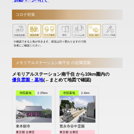
コロナ対策
※確認できると色が付きます。状況は日々変わりますので担
当者にご確認ください。
メモリアルステーション南千住 の近隣霊園
メモリアルステーション南千住 から10km圏内の
優良霊園・墓地
(←まとめて地図で確認)
寺院墓地
2.35km
寺院墓地
2.4km
東本願寺
寛永寺谷中霊園
東京都 台東区
東京都 台東区