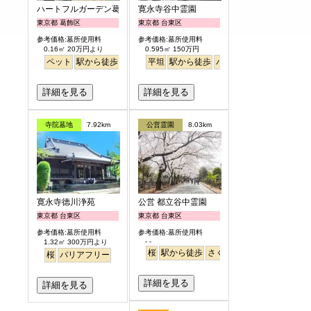
ハートフルガーデン葛飾鎌倉
寛永寺谷中霊園
東京都 葛飾区
東京都 台東区
参考価格:墓所使用料
参考価格:墓所使用料
0.16㎡ 20万円より
0.595㎡ 150万円
ペット
駅から徒歩
バリアフリー
平坦
駅から徒歩
明るい
バリアフリー
詳細を見る
詳細を見る
寺院墓地
7.92km
公営霊園
8.03km
寛永寺德川浄苑
公営 都立谷中霊園
東京都 台東区
東京都 台東区
参考価格:墓所使用料
参考価格:墓所使用料
- -
1.32㎡ 300万円より
桜
駅から徒歩
さくら
桜
バリアフリー
詳細を見る
詳細を見る