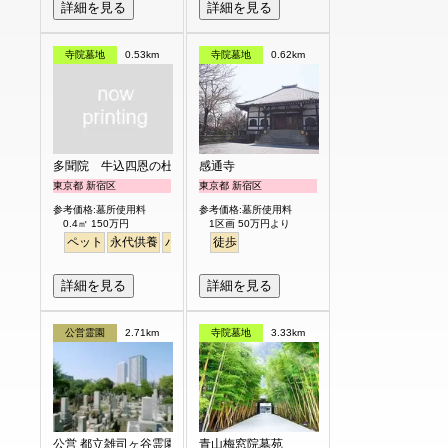
詳細を見る
詳細を見る
寺院墓地
0.53km
寺院墓地
0.62km
多聞院 牛込四恩の杜
感通寺
東京都 新宿区
東京都 新宿区
参考価格:墓所使用料
参考価格:墓所使用料
0.4㎡ 150万円
1区画 50万円より
ペット
永代供養
バリアフリー
徒歩
駅から徒歩
詳細を見る
詳細を見る
公営霊園
2.71km
寺院墓地
3.33km
公営 都立雑司ヶ谷霊園
青山梅窓院墓苑