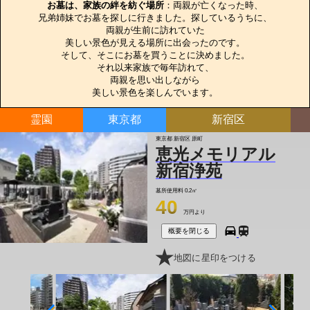
お墓は、家族の絆を紡ぐ場所
：両親が亡くなった時、

兄弟姉妹でお墓を探しに行きました。探しているうちに、

両親が生前に訪れていた

美しい景色が見える場所に出会ったのです。

そして、そこにお墓を買うことに決めました。

それ以来家族で毎年訪れて、

両親を思い出しながら

美しい景色を楽しんでいます。
霊園
東京都
新宿区
東京都 新宿区 原町
恵光メモリアル
新宿浄苑
墓所使用料
0.2㎡
40
万円より
概要を閉じる
地図に星印をつける