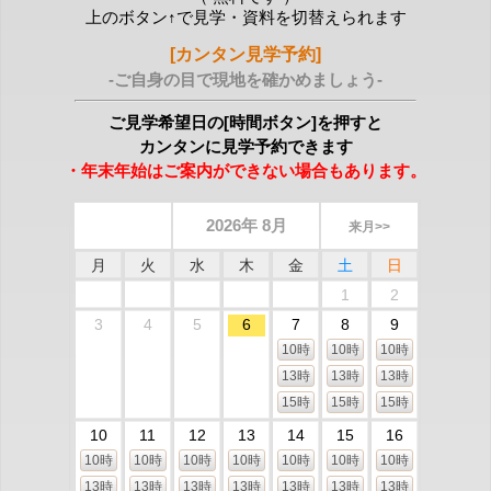
上のボタン↑で見学・資料を切替えられます
[カンタン見学予約]
-ご自身の目で現地を確かめましょう-
ご見学希望日の[時間ボタン]を押すと
カンタンに見学予約できます
・年末年始はご案内ができない場合もあります。
2026年 8月
来月>>
月
火
水
木
金
土
日
1
2
3
4
5
6
7
8
9
10時
10時
10時
13時
13時
13時
15時
15時
15時
10
11
12
13
14
15
16
10時
10時
10時
10時
10時
10時
10時
13時
13時
13時
13時
13時
13時
13時