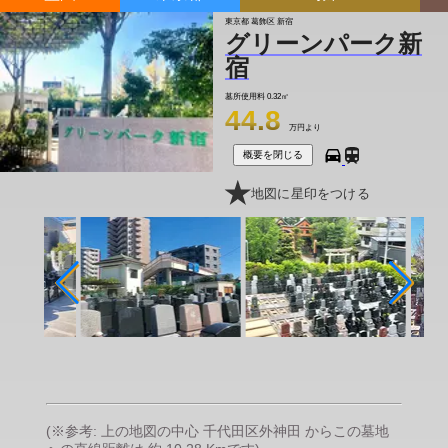
東京都 葛飾区 新宿
グリーンパーク新
宿
墓所使用料
0.32㎡
44.8
万円より
概要を閉じる
地図に星印をつける
(※参考: 上の地図の中心 千代田区外神田 からこの墓地