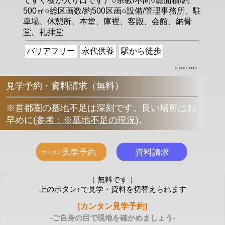
てすぐ横が入り口です）○宗教/不問○総面積/約
500㎡○総区画数/約500区画○設備/管理事務所、駐
車場、休憩所、本堂、庫裡、客殿、会館、納骨
堂、礼拝堂
バリアフリー
永代供養
駅から徒歩
1130011_0002
見学予約・資料請求（無料）
※首都圏の墓地不足は深刻です。良い場所はお
早めに
(
参考：※墓地不足の現況
)
。
（ 無料です ）
上のボタン↑で見学・資料を切替えられます
[カンタン見学予約]
-ご自身の目で現地を確かめましょう-